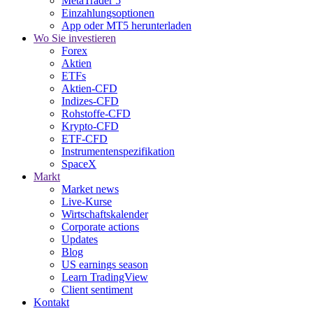
MetaTrader 5
Einzahlungsoptionen
App oder MT5 herunterladen
Wo Sie investieren
Forex
Aktien
ETFs
Aktien-CFD
Indizes-CFD
Rohstoffe-CFD
Krypto-CFD
ETF-CFD
Instrumentenspezifikation
SpaceX
Markt
Market news
Live-Kurse
Wirtschaftskalender
Corporate actions
Updates
Blog
US earnings season
Learn TradingView
Client sentiment
Kontakt