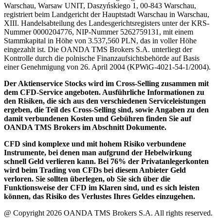
Warschau, Warsaw UNIT, Daszyńskiego 1, 00-843 Warschau,
registriert beim Landgericht der Hauptstadt Warschau in Warschau,
XIII. Handelsabteilung des Landesgerichtsregisters unter der KRS-
Nummer 0000204776, NIP-Nummer 5262759131, mit einem
Stammkapital in Höhe von 3.537,560 PLN, das in voller Höhe
eingezahlt ist. Die OANDA TMS Brokers S.A. unterliegt der
Kontrolle durch die polnische Finanzaufsichtsbehörde auf Basis
einer Genehmigung von 26. April 2004 (KPWiG-4021-54-1/2004).
Der Aktienservice Stocks wird im Cross-Selling zusammen mit
dem CFD-Service angeboten. Ausführliche Informationen zu
den Risiken, die sich aus den verschiedenen Serviceleistungen
ergeben, die Teil des Cross-Selling sind, sowie Angaben zu den
damit verbundenen Kosten und Gebühren finden Sie auf
OANDA TMS Brokers im Abschnitt Dokumente.
CFD sind komplexe und mit hohem Risiko verbundene
Instrumente, bei denen man aufgrund der Hebelwirkung
schnell Geld verlieren kann. Bei 76% der Privatanlegerkonten
wird beim Trading von CFDs bei diesem Anbieter Geld
verloren. Sie sollten überlegen, ob Sie sich über die
Funktionsweise der CFD im Klaren sind, und es sich leisten
können, das Risiko des Verlustes Ihres Geldes einzugehen.
@ Copyright 2026 OANDA TMS Brokers S.A. All rights reserved.