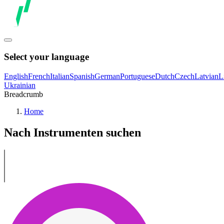
Select your language
English
French
Italian
Spanish
German
Portuguese
Dutch
Czech
Latvian
L
Ukrainian
Breadcrumb
Home
Nach Instrumenten suchen