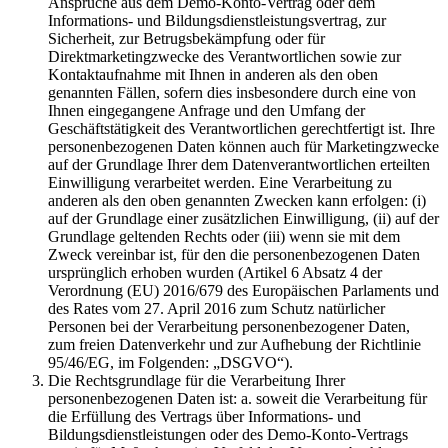
Ansprüche aus dem Demo-Konto-Vertrag oder dem
Informations- und Bildungsdienstleistungsvertrag, zur
Sicherheit, zur Betrugsbekämpfung oder für
Direktmarketingzwecke des Verantwortlichen sowie zur
Kontaktaufnahme mit Ihnen in anderen als den oben
genannten Fällen, sofern dies insbesondere durch eine von
Ihnen eingegangene Anfrage und den Umfang der
Geschäftstätigkeit des Verantwortlichen gerechtfertigt ist. Ihre
personenbezogenen Daten können auch für Marketingzwecke
auf der Grundlage Ihrer dem Datenverantwortlichen erteilten
Einwilligung verarbeitet werden. Eine Verarbeitung zu
anderen als den oben genannten Zwecken kann erfolgen: (i)
auf der Grundlage einer zusätzlichen Einwilligung, (ii) auf der
Grundlage geltenden Rechts oder (iii) wenn sie mit dem
Zweck vereinbar ist, für den die personenbezogenen Daten
ursprünglich erhoben wurden (Artikel 6 Absatz 4 der
Verordnung (EU) 2016/679 des Europäischen Parlaments und
des Rates vom 27. April 2016 zum Schutz natürlicher
Personen bei der Verarbeitung personenbezogener Daten,
zum freien Datenverkehr und zur Aufhebung der Richtlinie
95/46/EG, im Folgenden: „DSGVO“).
Die Rechtsgrundlage für die Verarbeitung Ihrer
personenbezogenen Daten ist: a. soweit die Verarbeitung für
die Erfüllung des Vertrags über Informations- und
Bildungsdienstleistungen oder des Demo-Konto-Vertrags