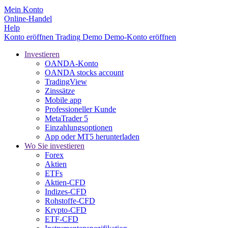
Mein Konto
Online-Handel
Help
Konto eröffnen
Trading
Demo
Demo-Konto eröffnen
Investieren
OANDA-Konto
OANDA stocks account
TradingView
Zinssätze
Mobile app
Professioneller Kunde
MetaTrader 5
Einzahlungsoptionen
App oder MT5 herunterladen
Wo Sie investieren
Forex
Aktien
ETFs
Aktien-CFD
Indizes-CFD
Rohstoffe-CFD
Krypto-CFD
ETF-CFD