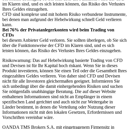
im Klaren sind, und es sich leisten können, das Risiko des Verlustes
Ihres Geldes einzugehen.
CFD sind komplexe und mit hohem Risiko verbundene Instrumente,
bei denen man aufgrund der Hebelwirkung schnell Geld verlieren
kann.
Bei 76% der Privatanlegerkonten wird beim Trading von
CFDs
bei diesem Anbieter Geld verloren. Sie sollten überlegen, ob Sie sich
über die Funktionsweise der CFD im Klaren sind, und es sich
leisten können, das Risiko des Verlustes Ihres Geldes einzugehen.
Risikowarnung: Das auf Hebelwirkung basierte Trading von CFD
und Devisen ist für Ihr Kapital hoch riskant. Wenn Sie in dieses
Produkt investieren, können Sie einen Teil oder die Gesamtheit Ihres
eingezahlten Geldes verlieren. Von daher sind CFD und Devisen
nicht für alle Investoren gleichermaßen geeignet. Informieren Sie
sich unbedingt über die damit einhergehenden Risiken und suchen
Sie nötigenfalls unabhängige Beratung. Die auf dieser Website
enthaltenen Informationen sind nicht an Empfänger in einem
spezifischen Land gerichtet und auch nicht zur Weitergabe in
Länder bestimmt, in denen die Verteilung oder Nutzung dieser
Informationen nicht mit den lokalen Gesetzen, Erfordernissen und
Vorschriften vereinbar wäre.
OANDA TMS Brokers S.A. mit eingetragenem Firmensitz in