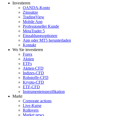
Investieren
OANDA-Konto
Zinssätze
TradingView
Mobile App
Professioneller Kunde
MetaTrader 5
Einzahlungsoptionen
App oder MT5 herunterladen
Kontakt
Wo Sie investieren
Forex
Aktien
ETFs
Aktien-CFD
Indizes-CFD
Rohstoffe-CFD
Krypto-CFD
ETF-CFD
Instrumentenspezifikation
Markt
Corporate actions
Live-Kurse
Rollovers
Market news