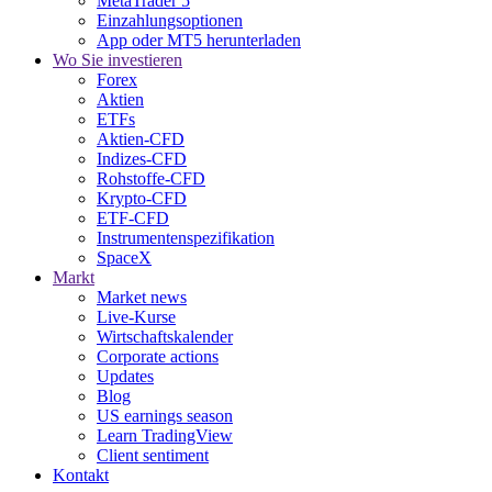
MetaTrader 5
Einzahlungsoptionen
App oder MT5 herunterladen
Wo Sie investieren
Forex
Aktien
ETFs
Aktien-CFD
Indizes-CFD
Rohstoffe-CFD
Krypto-CFD
ETF-CFD
Instrumentenspezifikation
SpaceX
Markt
Market news
Live-Kurse
Wirtschaftskalender
Corporate actions
Updates
Blog
US earnings season
Learn TradingView
Client sentiment
Kontakt