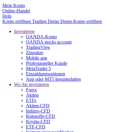
Mein Konto
Online-Handel
Help
Konto eröffnen
Trading
Demo
Demo-Konto eröffnen
Investieren
OANDA-Konto
OANDA stocks account
TradingView
Zinssätze
Mobile app
Professioneller Kunde
MetaTrader 5
Einzahlungsoptionen
App oder MT5 herunterladen
Wo Sie investieren
Forex
Aktien
ETFs
Aktien-CFD
Indizes-CFD
Rohstoffe-CFD
Krypto-CFD
ETF-CFD