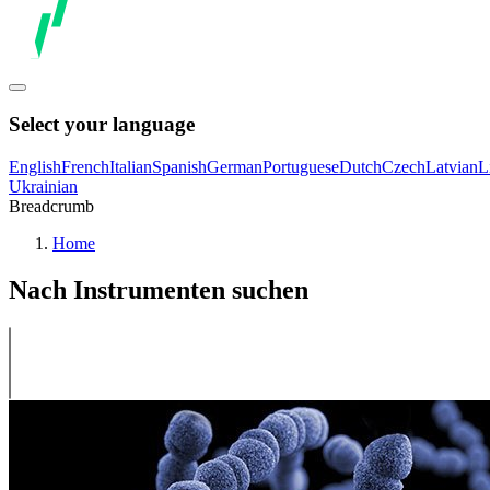
Select your language
English
French
Italian
Spanish
German
Portuguese
Dutch
Czech
Latvian
L
Ukrainian
Breadcrumb
Home
Nach Instrumenten suchen