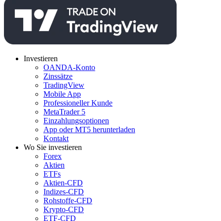
Investieren
OANDA-Konto
Zinssätze
TradingView
Mobile App
Professioneller Kunde
MetaTrader 5
Einzahlungsoptionen
App oder MT5 herunterladen
Kontakt
Wo Sie investieren
Forex
Aktien
ETFs
Aktien-CFD
Indizes-CFD
Rohstoffe-CFD
Krypto-CFD
ETF-CFD