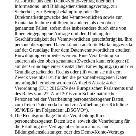
Ansprüche aus dem Demo-Konto-Vertrag oder dem
Informations- und Bildungsdienstleistungsvertrag, zur
Sicherheit, zur Betrugsbekämpfung oder für
Direktmarketingzwecke des Verantwortlichen sowie zur
Kontaktaufnahme mit Ihnen in anderen als den oben
genannten Fällen, sofern dies insbesondere durch eine von
Ihnen eingegangene Anfrage und den Umfang der
Geschäftstätigkeit des Verantwortlichen gerechtfertigt ist. Ihre
personenbezogenen Daten können auch für Marketingzwecke
auf der Grundlage Ihrer dem Datenverantwortlichen erteilten
Einwilligung verarbeitet werden. Eine Verarbeitung zu
anderen als den oben genannten Zwecken kann erfolgen: (i)
auf der Grundlage einer zusätzlichen Einwilligung, (ii) auf der
Grundlage geltenden Rechts oder (iii) wenn sie mit dem
Zweck vereinbar ist, für den die personenbezogenen Daten
ursprünglich erhoben wurden (Artikel 6 Absatz 4 der
Verordnung (EU) 2016/679 des Europäischen Parlaments und
des Rates vom 27. April 2016 zum Schutz natürlicher
Personen bei der Verarbeitung personenbezogener Daten,
zum freien Datenverkehr und zur Aufhebung der Richtlinie
95/46/EG, im Folgenden: „DSGVO“).
Die Rechtsgrundlage für die Verarbeitung Ihrer
personenbezogenen Daten ist: a. soweit die Verarbeitung für
die Erfüllung des Vertrags über Informations- und
Bildungsdienstleistungen oder des Demo-Konto-Vertrags