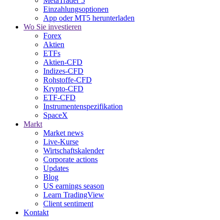
MetaTrader 5
Einzahlungsoptionen
App oder MT5 herunterladen
Wo Sie investieren
Forex
Aktien
ETFs
Aktien-CFD
Indizes-CFD
Rohstoffe-CFD
Krypto-CFD
ETF-CFD
Instrumentenspezifikation
SpaceX
Markt
Market news
Live-Kurse
Wirtschaftskalender
Corporate actions
Updates
Blog
US earnings season
Learn TradingView
Client sentiment
Kontakt