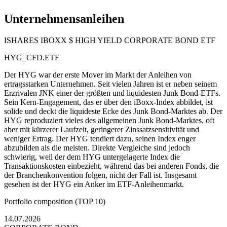
Unternehmensanleihen
ISHARES IBOXX $ HIGH YIELD CORPORATE BOND ETF
HYG_CFD.ETF
Der HYG war der erste Mover im Markt der Anleihen von
ertragsstarken Unternehmen. Seit vielen Jahren ist er neben seinem
Erzrivalen JNK einer der größten und liquidesten Junk Bond-ETFs.
Sein Kern-Engagement, das er über den iBoxx-Index abbildet, ist
solide und deckt die liquideste Ecke des Junk Bond-Marktes ab. Der
HYG reproduziert vieles des allgemeinen Junk Bond-Marktes, oft
aber mit kürzerer Laufzeit, geringerer Zinssatzsensitivität und
weniger Ertrag. Der HYG tendiert dazu, seinen Index enger
abzubilden als die meisten. Direkte Vergleiche sind jedoch
schwierig, weil der dem HYG untergelagerte Index die
Transaktionskosten einbezieht, während das bei anderen Fonds, die
der Branchenkonvention folgen, nicht der Fall ist. Insgesamt
gesehen ist der HYG ein Anker im ETF-Anleihenmarkt.
Portfolio composition (TOP 10)
14.07.2026