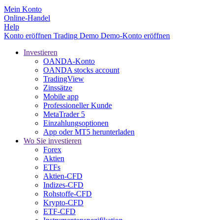
Mein Konto
Online-Handel
Help
Konto eröffnen
Trading
Demo
Demo-Konto eröffnen
Investieren
OANDA-Konto
OANDA stocks account
TradingView
Zinssätze
Mobile app
Professioneller Kunde
MetaTrader 5
Einzahlungsoptionen
App oder MT5 herunterladen
Wo Sie investieren
Forex
Aktien
ETFs
Aktien-CFD
Indizes-CFD
Rohstoffe-CFD
Krypto-CFD
ETF-CFD