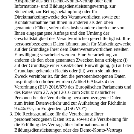
Ansprüche aus dem Demo-Konto-Vertrag oder dem
Informations- und Bildungsdienstleistungsvertrag, zur
Sicherheit, zur Betrugsbekämpfung oder für
Direktmarketingzwecke des Verantwortlichen sowie zur
Kontaktaufnahme mit Ihnen in anderen als den oben
genannten Fällen, sofern dies insbesondere durch eine von
Ihnen eingegangene Anfrage und den Umfang der
Geschäftstätigkeit des Verantwortlichen gerechtfertigt ist. Ihre
personenbezogenen Daten können auch für Marketingzwecke
auf der Grundlage Ihrer dem Datenverantwortlichen erteilten
Einwilligung verarbeitet werden. Eine Verarbeitung zu
anderen als den oben genannten Zwecken kann erfolgen: (i)
auf der Grundlage einer zusätzlichen Einwilligung, (ii) auf der
Grundlage geltenden Rechts oder (iii) wenn sie mit dem
Zweck vereinbar ist, für den die personenbezogenen Daten
ursprünglich erhoben wurden (Artikel 6 Absatz 4 der
Verordnung (EU) 2016/679 des Europäischen Parlaments und
des Rates vom 27. April 2016 zum Schutz natürlicher
Personen bei der Verarbeitung personenbezogener Daten,
zum freien Datenverkehr und zur Aufhebung der Richtlinie
95/46/EG, im Folgenden: „DSGVO“).
Die Rechtsgrundlage für die Verarbeitung Ihrer
personenbezogenen Daten ist: a. soweit die Verarbeitung für
die Erfüllung des Vertrags über Informations- und
Bildungsdienstleistungen oder des Demo-Konto-Vertrags