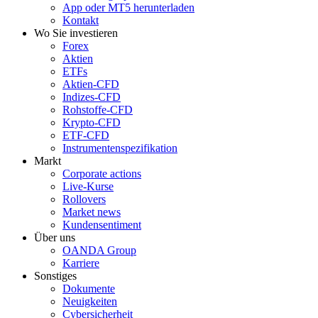
App oder MT5 herunterladen
Kontakt
Wo Sie investieren
Forex
Aktien
ETFs
Aktien-CFD
Indizes-CFD
Rohstoffe-CFD
Krypto-CFD
ETF-CFD
Instrumentenspezifikation
Markt
Corporate actions
Live-Kurse
Rollovers
Market news
Kundensentiment
Über uns
OANDA Group
Karriere
Sonstiges
Dokumente
Neuigkeiten
Cybersicherheit