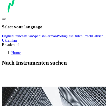
Select your language
English
French
Italian
Spanish
German
Portuguese
Dutch
Czech
Latvian
L
Ukrainian
Breadcrumb
Home
Nach Instrumenten suchen