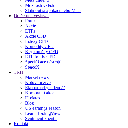
Meta trader 5
Možnosti vkladu
Stáhnout si aplikaci nebo MT5
Do čeho investovat
Forex
Akcie
ETFs
Akcie CFD
Indexy CFD
Komodity CFD
Kryptoměny CFD
ETF fondy CFD
Specifikace nástrojů
SpaceX
TRH
Market news
Kótování živě
Ekonomický kalendář
Korporátní akce
Updates
Blog
US earnings season
Learn TradingView
Sentiment klientů
Kontakt