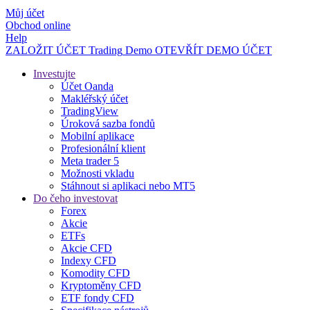
Můj účet
Obchod online
Help
ZALOŽIT ÚČET
Trading
Demo
OTEVŘÍT DEMO ÚČET
Investujte
Účet Oanda
Makléřský účet
TradingView
Úroková sazba fondů
Mobilní aplikace
Profesionální klient
Meta trader 5
Možnosti vkladu
Stáhnout si aplikaci nebo MT5
Do čeho investovat
Forex
Akcie
ETFs
Akcie CFD
Indexy CFD
Komodity CFD
Kryptoměny CFD
ETF fondy CFD