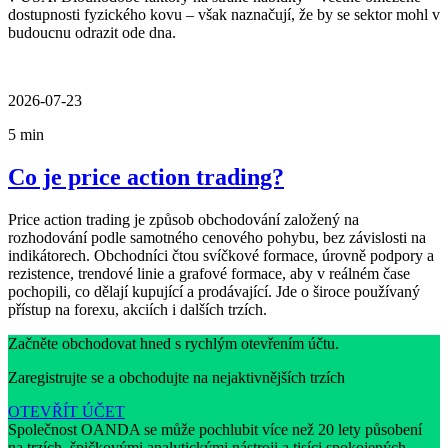
dostupnosti fyzického kovu – však naznačují, že by se sektor mohl v
budoucnu odrazit ode dna.
2026-07-23
5 min
Co je price action trading?
Price action trading je způsob obchodování založený na
rozhodování podle samotného cenového pohybu, bez závislosti na
indikátorech. Obchodníci čtou svíčkové formace, úrovně podpory a
rezistence, trendové linie a grafové formace, aby v reálném čase
pochopili, co dělají kupující a prodávající. Jde o široce používaný
přístup na forexu, akciích i dalších trzích.
Začněte obchodovat hned s rychlým otevřením účtu.
Zaregistrujte se a obchodujte na nejaktivnějších trzích
OTEVŘÍT ÚČET
Společnost OANDA se může pochlubit více než 20 lety působení
na trzích, špičkovými analytickými nástroji a tisíci spokojených