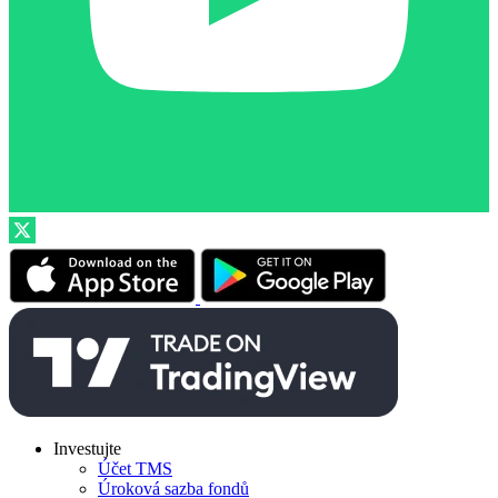
Investujte
Účet TMS
Úroková sazba fondů