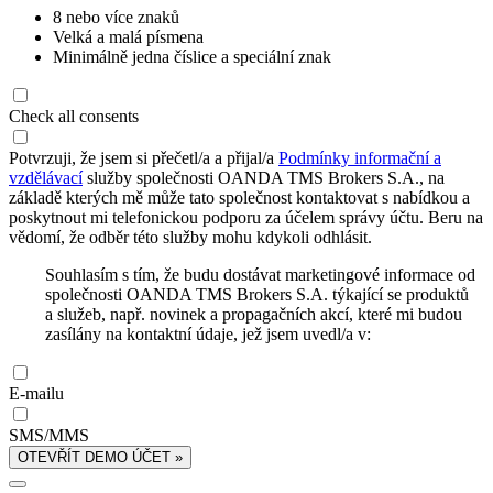
8 nebo více znaků
Velká a malá písmena
Minimálně jedna číslice a speciální znak
Check all consents
Potvrzuji, že jsem si přečetl/a a přijal/a
Podmínky informační a
vzdělávací
služby společnosti OANDA TMS Brokers S.A., na
základě kterých mě může tato společnost kontaktovat s nabídkou a
poskytnout mi telefonickou podporu za účelem správy účtu. Beru na
vědomí, že odběr této služby mohu kdykoli odhlásit.
Souhlasím s tím, že budu dostávat marketingové informace od
společnosti OANDA TMS Brokers S.A. týkající se produktů
a služeb, např. novinek a propagačních akcí, které mi budou
zasílány na kontaktní údaje, jež jsem uvedl/a v:
E-mailu
SMS/MMS
OTEVŘÍT DEMO ÚČET »