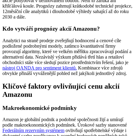
akcie pohybovat v definovaném období. Není to záruka ani
křišťálová koule. Prognózy zahrnují krátkodobé technické projekce,
12měsíční cíle analytiků i dlouhodobé výhledy sahající až do roku
2030 a dále.
Kdo vytváří prognózy akcií Amazonu?
Analytici na straně prodeje zveřejňují hodnocení a cenové cíle
podložené podrobnými modely, zatímco kvantitativní firmy
provozují algoritmy, které ve velkém měřítku zpracovávají podání a
alternativní data. Nezávislý výzkum přidává třetí hlas a retailoví
obchodníci stále více sledují pozice prostřednictvím řešení, jako je
nástroj OANDA pro sentiment klientů.
Kombinace více zdrojů
obvykle přináší vyváženější pohled než jakýkoli jednotlivý zdroj.
Klíčové faktory ovlivňující cenu akcií
Amazonu
Makroekonomické podmínky
Amazon je globální podnik a podobné společnosti žijí a umírají
podle makroekonomických podmínek. Úrokové sazby stanovené
Federálním rezervním systémem
ovlivňují spotřebitelské výdaje i
diskontní sazbu používanou k ocenění budoucích peněžních toků.