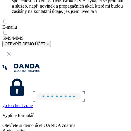
společnosti OANDA TMS Brokers S.A. týkající se produktů
a služeb, např. novinek a propagačních akcí, které mi budou
zasílány na kontaktní údaje, jež jsem uvedl/a v:
E-mailu
SMS/MMS
OTEVŘÍT DEMO ÚČET »
go to client zone
Vyplňte formulář
Otevřete si demo účet OANDA zdarma
Rodo section