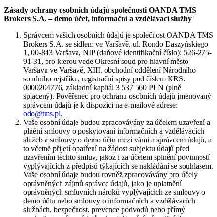
Zásady ochrany osobních údajů společnosti OANDA TMS
Brokers S.A. – demo účet, informační a vzdělávací služby
Správcem vašich osobních údajů je společnost OANDA TMS
Brokers S.A. se sídlem ve Varšavě, ul. Rondo Daszyńskiego
1, 00-843 Varšava, NIP (daňové identifikační číslo): 526-275-
91-31, pro kterou vede Okresní soud pro hlavní město
Varšavu ve Varšavě, XIII. obchodní oddělení Národního
soudního rejstříku, registrační spisy pod číslem KRS:
0000204776, základní kapitál 3 537 560 PLN (plně
splacený). Pověřenec pro ochranu osobních údajů jmenovaný
správcem údajů je k dispozici na e-mailové adrese:
odo@tms.pl
.
Vaše osobní údaje budou zpracovávány za účelem uzavření a
plnění smlouvy o poskytování informačních a vzdělávacích
služeb a smlouvy o demo účtu mezi vámi a správcem údajů, a
to včetně přijetí opatření na žádost subjektu údajů před
uzavřením těchto smluv, jakož i za účelem splnění povinností
vyplývajících z předpisů týkajících se nakládání se souhlasem.
Vaše osobní údaje budou rovněž zpracovávány pro účely
oprávněných zájmů správce údajů, jako je uplatnění
oprávněných smluvních nároků vyplývajících ze smlouvy o
demo účtu nebo smlouvy o informačních a vzdělávacích
službách, bezpečnost, prevence podvodů nebo přímý