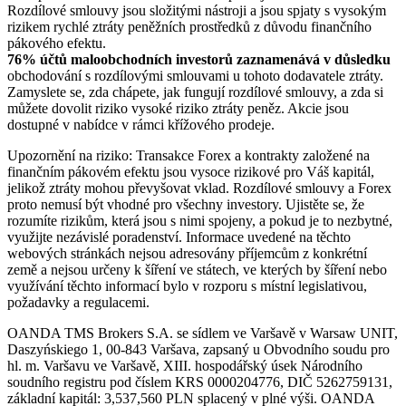
Rozdílové smlouvy jsou složitými nástroji a jsou spjaty s vysokým
rizikem rychlé ztráty peněžních prostředků z důvodu finančního
pákového efektu.
76% účtů maloobchodních investorů zaznamenává v důsledku
obchodování s rozdílovými smlouvami u tohoto dodavatele ztráty.
Zamyslete se, zda chápete, jak fungují rozdílové smlouvy, a zda si
můžete dovolit riziko vysoké riziko ztráty peněz. Akcie jsou
dostupné v nabídce v rámci křížového prodeje.
Upozornění na riziko: Transakce Forex a kontrakty založené na
finančním pákovém efektu jsou vysoce rizikové pro Váš kapitál,
jelikož ztráty mohou převyšovat vklad. Rozdílové smlouvy a Forex
proto nemusí být vhodné pro všechny investory. Ujistěte se, že
rozumíte rizikům, která jsou s nimi spojeny, a pokud je to nezbytné,
využijte nezávislé poradenství. Informace uvedené na těchto
webových stránkách nejsou adresovány příjemcům z konkrétní
země a nejsou určeny k šíření ve státech, ve kterých by šíření nebo
využívání těchto informací bylo v rozporu s místní legislativou,
požadavky a regulacemi.
OANDA TMS Brokers S.A. se sídlem ve Varšavě v Warsaw UNIT,
Daszyńskiego 1, 00-843 Varšava, zapsaný u Obvodního soudu pro
hl. m. Varšavu ve Varšavě, XIII. hospodářský úsek Národního
soudního registru pod číslem KRS 0000204776, DIČ 5262759131,
základní kapitál: 3,537,560 PLN splacený v plné výši. OANDA