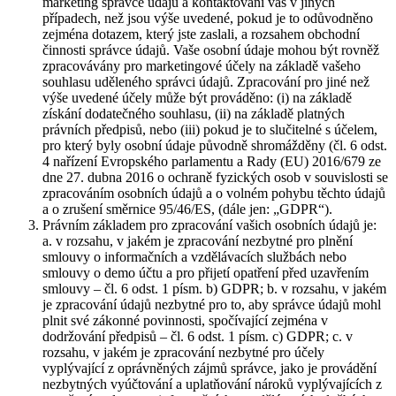
marketing správce údajů a kontaktování vás v jiných
případech, než jsou výše uvedené, pokud je to odůvodněno
zejména dotazem, který jste zaslali, a rozsahem obchodní
činnosti správce údajů. Vaše osobní údaje mohou být rovněž
zpracovávány pro marketingové účely na základě vašeho
souhlasu uděleného správci údajů. Zpracování pro jiné než
výše uvedené účely může být prováděno: (i) na základě
získání dodatečného souhlasu, (ii) na základě platných
právních předpisů, nebo (iii) pokud je to slučitelné s účelem,
pro který byly osobní údaje původně shromážděny (čl. 6 odst.
4 nařízení Evropského parlamentu a Rady (EU) 2016/679 ze
dne 27. dubna 2016 o ochraně fyzických osob v souvislosti se
zpracováním osobních údajů a o volném pohybu těchto údajů
a o zrušení směrnice 95/46/ES, (dále jen: „GDPR“).
Právním základem pro zpracování vašich osobních údajů je:
a. v rozsahu, v jakém je zpracování nezbytné pro plnění
smlouvy o informačních a vzdělávacích službách nebo
smlouvy o demo účtu a pro přijetí opatření před uzavřením
smlouvy – čl. 6 odst. 1 písm. b) GDPR; b. v rozsahu, v jakém
je zpracování údajů nezbytné pro to, aby správce údajů mohl
plnit své zákonné povinnosti, spočívající zejména v
dodržování předpisů – čl. 6 odst. 1 písm. c) GDPR; c. v
rozsahu, v jakém je zpracování nezbytné pro účely
vyplývající z oprávněných zájmů správce, jako je provádění
nezbytných vyúčtování a uplatňování nároků vyplývajících z