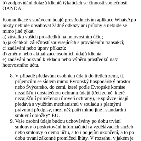
b) zodpovídání dotazů klientů týkajících se činnosti společnosti
OANDA.
Komunikace s správcem údajů prostřednictvím aplikace WhatsApp
nikdy nebude obsahovat žádné odkazy ani přílohy a nebude se
mimo jiné týkat:
a) zůstatku vašich prostředků na hotovostním účtu;
b) jakýchkoli záležitostí souvisejících s prováděním transakcí;
c) zadávání nebo úprav příkazů;
d) změny nebo aktualizace osobních údajů klienta;
e) zadávání pokynů k vkladu nebo výběru prostředků na/z
hotovostního účtu.
V případě předávání osobních údajů do třetích zemí, tj.
příjemcům se sídlem mimo Evropský hospodářský prostor
nebo Švýcarsko, do zemí, které podle Evropské komise
nezajišťují dostatečnou ochranu údajů (třetí země, které
nezajišťují přiměřenou úroveň ochrany), je správce údajů
předává s využitím mechanismů v souladu s platnými
právními předpisy, mezi něž patří mimo jiné „standardní
smluvní doložky“ EU.
Vaše osobní údaje budou uchovávány po dobu trvání
smlouvy o poskytování informačních a vzdělávacích služeb
nebo smlouvy o demo účtu, a to i po jejím ukončení, a to po
dobu trvání zákonné promlčecí lhůty. V rozsahu, v jakém je