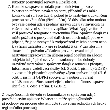
subjekty poskytující servery a úložiště dat.
Kontakt se správcem údajů prostřednictvím aplikace
WhatsApp můžete navázat vy sami, případně vás může
kontaktovat správce údajů, pokud je to nezbytné k dokončení
procesu otevření účtu (živého účtu). V důsledku toho mohou
být vaše osobní údaje předány správci údajů (v závislosti na
vašem nastavení soukromí v aplikaci WhatsApp) ve formě
vaší profilové fotografie a telefonního čísla. Správce údajů vás
může požádat o poskytnutí dalších osobních údajů pouze v
případě, že je to nezbytné k zodpovězení vašeho dotazu nebo
k vyřízení záležitosti, které se kontakt týká. V závislosti na
situaci bude právním základem pro zpracování údajů
nezbytnost zpracování za účelem přijetí opatření na žádost
subjektu údajů před uzavřením smlouvy nebo dohody
uzavřené mezi vámi a správcem údajů v souladu s předpisy
Informační a vzdělávací služby (čl. 6 odst. 1 písm. b) GDPR);
a v ostatních případech oprávněný zájem správce údajů (čl. 6
odst. 1 písm. f) GDPR) spočívající v nutnosti vyřešit
nahlášenou záležitost související s obchodní činností správce
údajů (čl. 6 odst. 1 písm. f) GDPR).
Z bezpečnostních důvodů se komunikace se správcem údajů
prostřednictvím aplikace WhatsApp může týkat výhradně:
a) podpory při procesu otevření účtu (vysvětlení jednotlivých kroků
registračního procesu);