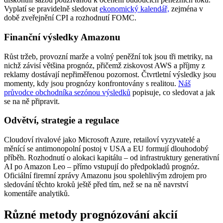
Vyplatí se pravidelně sledovat
ekonomický kalendář,
zejména v
době zveřejnění CPI a rozhodnutí FOMC.
Finanční výsledky Amazonu
Růst tržeb, provozní marže a volný peněžní tok jsou tři metriky, na
nichž závisí většina prognóz, přičemž ziskovost AWS a příjmy z
reklamy dostávají nepřiměřenou pozornost. Čtvrtletní výsledky jsou
momenty, kdy jsou prognózy konfrontovány s realitou.
Náš
průvodce obchodníka sezónou výsledků
popisuje, co sledovat a jak
se na ně připravit.
Odvětví, strategie a regulace
Cloudoví rivalové jako Microsoft Azure, retailoví vyzyvatelé a
měnící se antimonopolní postoj v USA a EU formují dlouhodobý
příběh. Rozhodnutí o alokaci kapitálu – od infrastruktury generativní
AI po Amazon Leo – přímo vstupují do předpokladů prognóz.
Oficiální firemní zprávy Amazonu jsou spolehlivým zdrojem pro
sledování těchto kroků ještě před tím, než se na ně navrství
komentáře analytiků.
Různé metody prognózování akcií