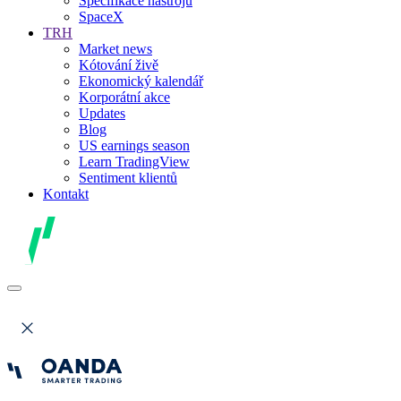
Specifikace nástrojů
SpaceX
TRH
Market news
Kótování živě
Ekonomický kalendář
Korporátní akce
Updates
Blog
US earnings season
Learn TradingView
Sentiment klientů
Kontakt