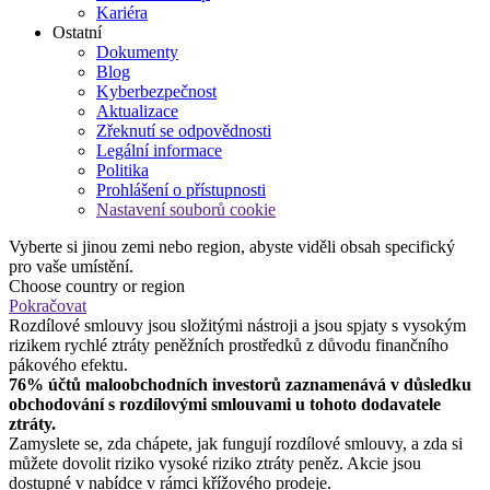
Kariéra
Ostatní
Dokumenty
Blog
Kyberbezpečnost
Aktualizace
Zřeknutí se odpovědnosti
Legální informace
Politika
Prohlášení o přístupnosti
Nastavení souborů cookie
Vyberte si jinou zemi nebo region, abyste viděli obsah specifický
pro vaše umístění.
Choose country or region
Pokračovat
Rozdílové smlouvy jsou složitými nástroji a jsou spjaty s vysokým
rizikem rychlé ztráty peněžních prostředků z důvodu finančního
pákového efektu.
76% účtů maloobchodních investorů zaznamenává v důsledku
obchodování s rozdílovými smlouvami u tohoto dodavatele
ztráty.
Zamyslete se, zda chápete, jak fungují rozdílové smlouvy, a zda si
můžete dovolit riziko vysoké riziko ztráty peněz. Akcie jsou
dostupné v nabídce v rámci křížového prodeje.