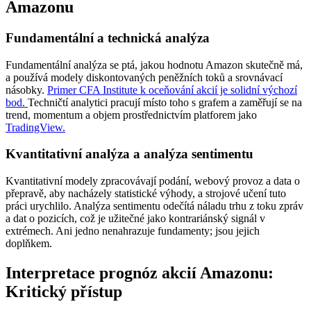
Amazonu
Fundamentální a technická analýza
Fundamentální analýza se ptá, jakou hodnotu Amazon skutečně má,
a používá modely diskontovaných peněžních toků a srovnávací
násobky.
Primer CFA Institute k oceňování akcií je solidní výchozí
bod.
Techničtí analytici pracují místo toho s grafem a zaměřují se na
trend, momentum a objem prostřednictvím platforem jako
TradingView.
Kvantitativní analýza a analýza sentimentu
Kvantitativní modely zpracovávají podání, webový provoz a data o
přepravě, aby nacházely statistické výhody, a strojové učení tuto
práci urychlilo. Analýza sentimentu odečítá náladu trhu z toku zpráv
a dat o pozicích, což je užitečné jako kontrariánský signál v
extrémech. Ani jedno nenahrazuje fundamenty; jsou jejich
doplňkem.
Interpretace prognóz akcií Amazonu:
Kritický přístup