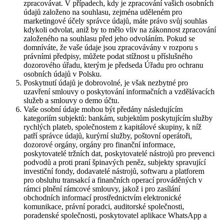
zpracovávat. V případech, kdy je zpracování vašich osobních
údajů založeno na souhlasu, zejména uděleném pro
marketingové účely správce údajů, máte právo svůj souhlas
kdykoli odvolat, aniž by to mělo vliv na zákonnost zpracování
založeného na souhlasu před jeho odvoláním. Pokud se
domníváte, že vaše údaje jsou zpracovávány v rozporu s
právními předpisy, můžete podat stížnost u příslušného
dozorového úřadu, kterým je předseda Úřadu pro ochranu
osobních údajů v Polsku.
Poskytnutí údajů je dobrovolné, je však nezbytné pro
uzavření smlouvy o poskytování informačních a vzdělávacích
služeb a smlouvy o demo účtu.
Vaše osobní údaje mohou být předány následujícím
kategoriím subjektů: bankám, subjektům poskytujícím služby
rychlých plateb, společnostem z kapitálové skupiny, k níž
patří správce údajů, kurýrní služby, poštovní operátoři,
dozorové orgány, orgány pro finanční informace,
poskytovatelé tržních dat, poskytovatelé nástrojů pro prevenci
podvodů a proti praní špinavých peněz, subjekty spravující
investiční fondy, dodavatelé nástrojů, softwaru a platforem
pro obsluhu transakcí a finančních operací prováděných v
rámci plnění rámcové smlouvy, jakož i pro zasílání
obchodních informací prostřednictvím elektronické
komunikace, právní poradci, auditorské společnosti,
poradenské společnosti, poskytovatel aplikace WhatsApp a