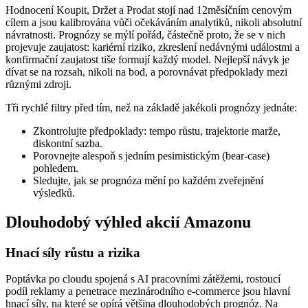
Hodnocení Koupit, Držet a Prodat stojí nad 12měsíčním cenovým
cílem a jsou kalibrována vůči očekáváním analytiků, nikoli absolutní
návratnosti. Prognózy se mýlí pořád, částečně proto, že se v nich
projevuje zaujatost: kariérní riziko, zkreslení nedávnými událostmi a
konfirmační zaujatost tiše formují každý model. Nejlepší návyk je
dívat se na rozsah, nikoli na bod, a porovnávat předpoklady mezi
různými zdroji.
Tři rychlé filtry před tím, než na základě jakékoli prognózy jednáte:
Zkontrolujte předpoklady: tempo růstu, trajektorie marže,
diskontní sazba.
Porovnejte alespoň s jedním pesimistickým (bear-case)
pohledem.
Sledujte, jak se prognóza mění po každém zveřejnění
výsledků.
Dlouhodobý výhled akcií Amazonu
Hnací síly růstu a rizika
Poptávka po cloudu spojená s AI pracovními zátěžemi, rostoucí
podíl reklamy a penetrace mezinárodního e-commerce jsou hlavní
hnací síly, na které se opírá většina dlouhodobých prognóz. Na