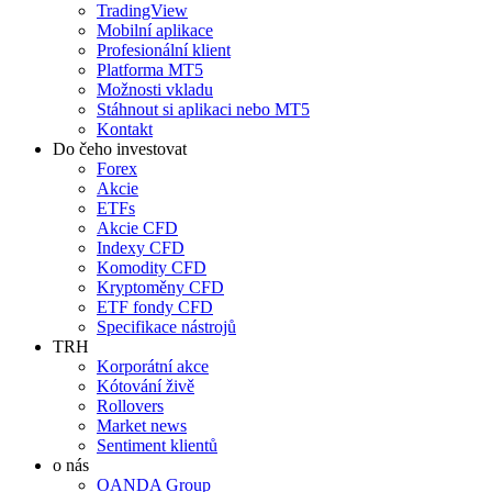
TradingView
Mobilní aplikace
Profesionální klient
Platforma MT5
Možnosti vkladu
Stáhnout si aplikaci nebo MT5
Kontakt
Do čeho investovat
Forex
Akcie
ETFs
Akcie CFD
Indexy CFD
Komodity CFD
Kryptoměny CFD
ETF fondy CFD
Specifikace nástrojů
TRH
Korporátní akce
Kótování živě
Rollovers
Market news
Sentiment klientů
o nás
OANDA Group