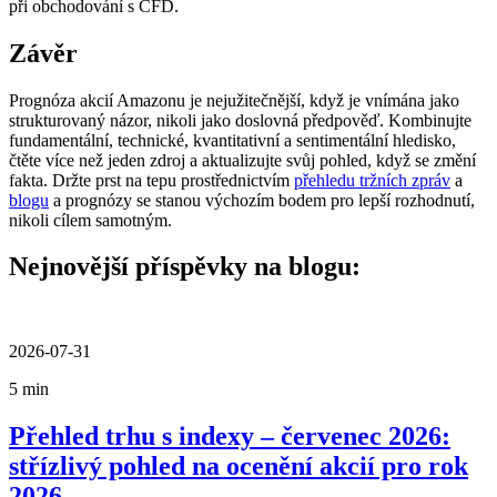
při obchodování s CFD.
Závěr
Prognóza akcií Amazonu je nejužitečnější, když je vnímána jako
strukturovaný názor, nikoli jako doslovná předpověď. Kombinujte
fundamentální, technické, kvantitativní a sentimentální hledisko,
čtěte více než jeden zdroj a aktualizujte svůj pohled, když se změní
fakta. Držte prst na tepu prostřednictvím
přehledu tržních zpráv
a
blogu
a prognózy se stanou výchozím bodem pro lepší rozhodnutí,
nikoli cílem samotným.
Nejnovější příspěvky na blogu:
2026-07-31
5 min
Přehled trhu s indexy – červenec 2026:
střízlivý pohled na ocenění akcií pro rok
2026