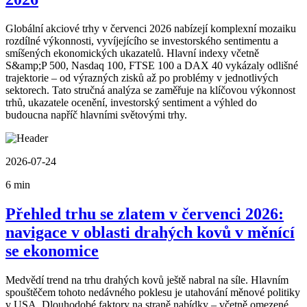
Globální akciové trhy v červenci 2026 nabízejí komplexní mozaiku
rozdílné výkonnosti, vyvíjejícího se investorského sentimentu a
smíšených ekonomických ukazatelů. Hlavní indexy včetně
S&amp;P 500, Nasdaq 100, FTSE 100 a DAX 40 vykázaly odlišné
trajektorie – od výrazných zisků až po problémy v jednotlivých
sektorech. Tato stručná analýza se zaměřuje na klíčovou výkonnost
trhů, ukazatele ocenění, investorský sentiment a výhled do
budoucna napříč hlavními světovými trhy.
2026-07-24
6 min
Přehled trhu se zlatem v červenci 2026:
navigace v oblasti drahých kovů v měnící
se ekonomice
Medvědí trend na trhu drahých kovů ještě nabral na síle. Hlavním
spouštěčem tohoto nedávného poklesu je utahování měnové politiky
v USA. Dlouhodobé faktory na straně nabídky – včetně omezené