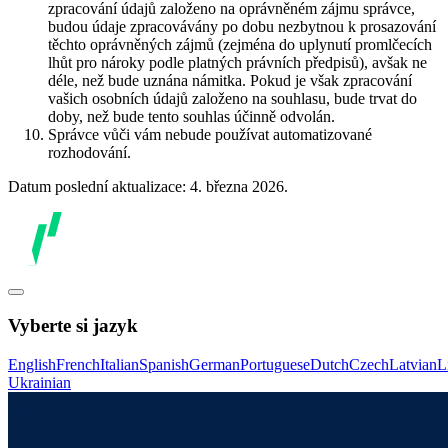
zpracování údajů založeno na oprávněném zájmu správce,
budou údaje zpracovávány po dobu nezbytnou k prosazování
těchto oprávněných zájmů (zejména do uplynutí promlčecích
lhůt pro nároky podle platných právních předpisů), avšak ne
déle, než bude uznána námitka. Pokud je však zpracování
vašich osobních údajů založeno na souhlasu, bude trvat do
doby, než bude tento souhlas účinně odvolán.
Správce vůči vám nebude používat automatizované
rozhodování.
Datum poslední aktualizace: 4. března 2026.
Vyberte si jazyk
English
French
Italian
Spanish
German
Portuguese
Dutch
Czech
Latvian
L
Ukrainian