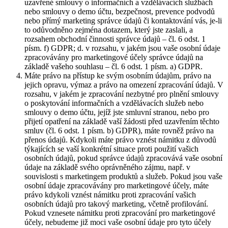
uzavřené smlouvy o informačních a vzdělávacích službách
nebo smlouvy o demo účtu, bezpečnost, prevence podvodů
nebo přímý marketing správce údajů či kontaktování vás, je-li
to odůvodněno zejména dotazem, který jste zaslali, a
rozsahem obchodní činnosti správce údajů – čl. 6 odst. 1
písm. f) GDPR; d. v rozsahu, v jakém jsou vaše osobní údaje
zpracovávány pro marketingové účely správce údajů na
základě vašeho souhlasu – čl. 6 odst. 1 písm. a) GDPR.
Máte právo na přístup ke svým osobním údajům, právo na
jejich opravu, výmaz a právo na omezení zpracování údajů. V
rozsahu, v jakém je zpracování nezbytné pro plnění smlouvy
o poskytování informačních a vzdělávacích služeb nebo
smlouvy o demo účtu, jejíž jste smluvní stranou, nebo pro
přijetí opatření na základě vaší žádosti před uzavřením těchto
smluv (čl. 6 odst. 1 písm. b) GDPR), máte rovněž právo na
přenos údajů. Kdykoli máte právo vznést námitku z důvodů
týkajících se vaší konkrétní situace proti použití vašich
osobních údajů, pokud správce údajů zpracovává vaše osobní
údaje na základě svého oprávněného zájmu, např. v
souvislosti s marketingem produktů a služeb. Pokud jsou vaše
osobní údaje zpracovávány pro marketingové účely, máte
právo kdykoli vznést námitku proti zpracování vašich
osobních údajů pro takový marketing, včetně profilování.
Pokud vznesete námitku proti zpracování pro marketingové
účely, nebudeme již moci vaše osobní údaje pro tyto účely