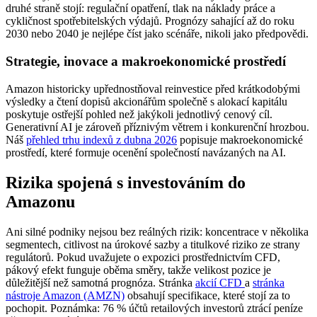
druhé straně stojí: regulační opatření, tlak na náklady práce a
cykličnost spotřebitelských výdajů. Prognózy sahající až do roku
2030 nebo 2040 je nejlépe číst jako scénáře, nikoli jako předpovědi.
Strategie, inovace a makroekonomické prostředí
Amazon historicky upřednostňoval reinvestice před krátkodobými
výsledky a čtení dopisů akcionářům společně s alokací kapitálu
poskytuje ostřejší pohled než jakýkoli jednotlivý cenový cíl.
Generativní AI je zároveň příznivým větrem i konkurenční hrozbou.
Náš
přehled trhu indexů z dubna 2026
popisuje makroekonomické
prostředí, které formuje ocenění společností navázaných na AI.
Rizika spojená s investováním do
Amazonu
Ani silné podniky nejsou bez reálných rizik: koncentrace v několika
segmentech, citlivost na úrokové sazby a titulkové riziko ze strany
regulátorů. Pokud uvažujete o expozici prostřednictvím CFD,
pákový efekt funguje oběma směry, takže velikost pozice je
důležitější než samotná prognóza. Stránka
akcií CFD
a
stránka
nástroje Amazon (AMZN)
obsahují specifikace, které stojí za to
pochopit. Poznámka: 76 % účtů retailových investorů ztrácí peníze