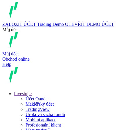
ZALOŽIT ÚČET
Trading
Demo
OTEVŘÍT DEMO ÚČET
Můj účet
Můj účet
Obchod online
Help
Investujte
Účet Oanda
Makléřský účet
TradingView
Úroková sazba fondů
Mobilní aplikace
Profesionální klient