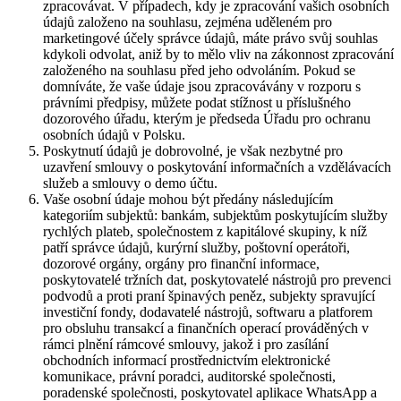
zpracovávat. V případech, kdy je zpracování vašich osobních
údajů založeno na souhlasu, zejména uděleném pro
marketingové účely správce údajů, máte právo svůj souhlas
kdykoli odvolat, aniž by to mělo vliv na zákonnost zpracování
založeného na souhlasu před jeho odvoláním. Pokud se
domníváte, že vaše údaje jsou zpracovávány v rozporu s
právními předpisy, můžete podat stížnost u příslušného
dozorového úřadu, kterým je předseda Úřadu pro ochranu
osobních údajů v Polsku.
Poskytnutí údajů je dobrovolné, je však nezbytné pro
uzavření smlouvy o poskytování informačních a vzdělávacích
služeb a smlouvy o demo účtu.
Vaše osobní údaje mohou být předány následujícím
kategoriím subjektů: bankám, subjektům poskytujícím služby
rychlých plateb, společnostem z kapitálové skupiny, k níž
patří správce údajů, kurýrní služby, poštovní operátoři,
dozorové orgány, orgány pro finanční informace,
poskytovatelé tržních dat, poskytovatelé nástrojů pro prevenci
podvodů a proti praní špinavých peněz, subjekty spravující
investiční fondy, dodavatelé nástrojů, softwaru a platforem
pro obsluhu transakcí a finančních operací prováděných v
rámci plnění rámcové smlouvy, jakož i pro zasílání
obchodních informací prostřednictvím elektronické
komunikace, právní poradci, auditorské společnosti,
poradenské společnosti, poskytovatel aplikace WhatsApp a