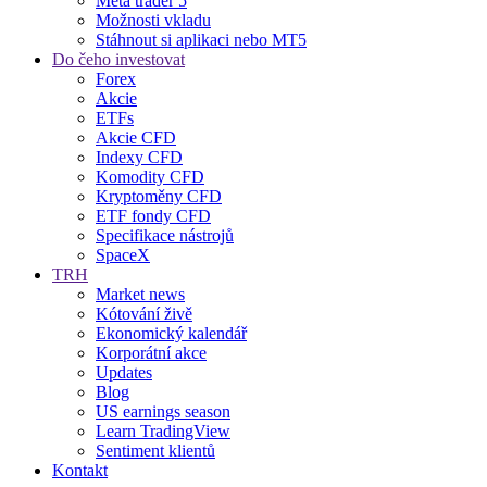
Meta trader 5
Možnosti vkladu
Stáhnout si aplikaci nebo MT5
Do čeho investovat
Forex
Akcie
ETFs
Akcie CFD
Indexy CFD
Komodity CFD
Kryptoměny CFD
ETF fondy CFD
Specifikace nástrojů
SpaceX
TRH
Market news
Kótování živě
Ekonomický kalendář
Korporátní akce
Updates
Blog
US earnings season
Learn TradingView
Sentiment klientů
Kontakt