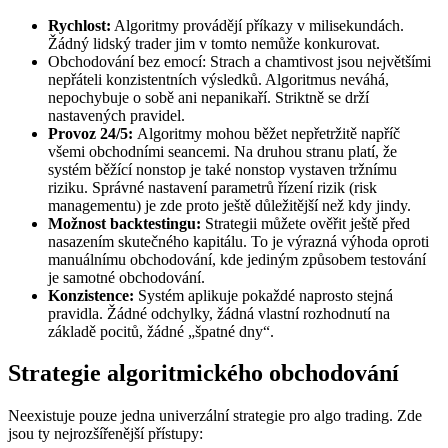
Rychlost:
Algoritmy provádějí příkazy v milisekundách.
Žádný lidský trader jim v tomto nemůže konkurovat.
Obchodování bez emocí: Strach a chamtivost jsou největšími
nepřáteli konzistentních výsledků. Algoritmus neváhá,
nepochybuje o sobě ani nepanikaří. Striktně se drží
nastavených pravidel.
Provoz 24/5:
Algoritmy mohou běžet nepřetržitě napříč
všemi obchodními seancemi. Na druhou stranu platí, že
systém běžící nonstop je také nonstop vystaven tržnímu
riziku. Správné nastavení parametrů řízení rizik (risk
managementu) je zde proto ještě důležitější než kdy jindy.
Možnost backtestingu:
Strategii můžete ověřit ještě před
nasazením skutečného kapitálu. To je výrazná výhoda oproti
manuálnímu obchodování, kde jediným způsobem testování
je samotné obchodování.
Konzistence:
Systém aplikuje pokaždé naprosto stejná
pravidla. Žádné odchylky, žádná vlastní rozhodnutí na
základě pocitů, žádné „špatné dny“.
Strategie algoritmického obchodování
Neexistuje pouze jedna univerzální strategie pro algo trading. Zde
jsou ty nejrozšířenější přístupy: