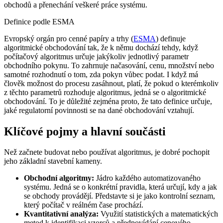
obchodů a přenechání veškeré práce systému.
Definice podle ESMA
Evropský orgán pro cenné papíry a trhy (
ESMA
) definuje
algoritmické obchodování tak, že k němu dochází tehdy, když
počítačový algoritmus určuje jakýkoliv jednotlivý parametr
obchodního pokynu. To zahrnuje načasování, cenu, množství nebo
samotné rozhodnutí o tom, zda pokyn vůbec podat. I když má
člověk možnost do procesu zasáhnout, platí, že pokud o kterémkoliv
z těchto parametrů rozhoduje algoritmus, jedná se o algoritmické
obchodování. To je důležité zejména proto, že tato definice určuje,
jaké regulatorní povinnosti se na dané obchodování vztahují.
Klíčové pojmy a hlavní součásti
Než začnete budovat nebo používat algoritmus, je dobré pochopit
jeho základní stavební kameny.
Obchodní algoritmy:
Jádro každého automatizovaného
systému. Jedná se o konkrétní pravidla, která určují, kdy a jak
se obchody provádějí. Představte si je jako kontrolní seznam,
který počítač v reálném čase prochází.
Kvantitativní analýza:
Využití statistických a matematických
metod k identifikaci vzorců a předpovídání cenového