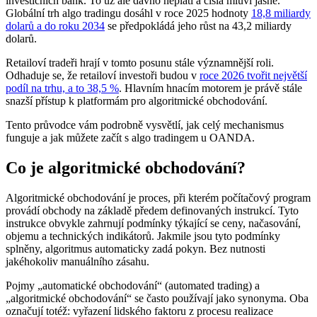
investičních bank. To už ale dávno neplatí a čísla mluví jasně.
Globální trh algo tradingu dosáhl v roce 2025 hodnoty
18,8 miliardy
dolarů a do roku 2034
se předpokládá jeho růst na 43,2 miliardy
dolarů.
Retailoví tradeři hrají v tomto posunu stále významnější roli.
Odhaduje se, že retailoví investoři budou v
roce 2026 tvořit největší
podíl na trhu, a to 38,5 %
. Hlavním hnacím motorem je právě stále
snazší přístup k platformám pro algoritmické obchodování.
Tento průvodce vám podrobně vysvětlí, jak celý mechanismus
funguje a jak můžete začít s algo tradingem u OANDA.
Co je algoritmické obchodování?
Algoritmické obchodování je proces, při kterém počítačový program
provádí obchody na základě předem definovaných instrukcí. Tyto
instrukce obvykle zahrnují podmínky týkající se ceny, načasování,
objemu a technických indikátorů. Jakmile jsou tyto podmínky
splněny, algoritmus automaticky zadá pokyn. Bez nutnosti
jakéhokoliv manuálního zásahu.
Pojmy „automatické obchodování“ (automated trading) a
„algoritmické obchodování“ se často používají jako synonyma. Oba
označují totéž: vyřazení lidského faktoru z procesu realizace