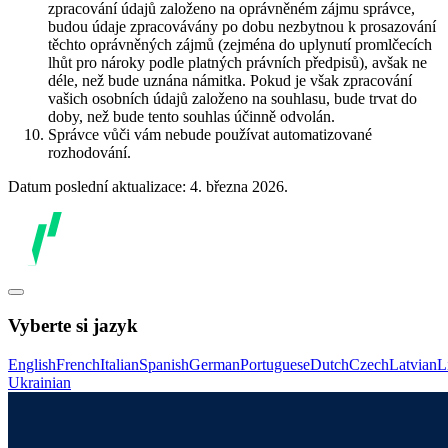
zpracování údajů založeno na oprávněném zájmu správce,
budou údaje zpracovávány po dobu nezbytnou k prosazování
těchto oprávněných zájmů (zejména do uplynutí promlčecích
lhůt pro nároky podle platných právních předpisů), avšak ne
déle, než bude uznána námitka. Pokud je však zpracování
vašich osobních údajů založeno na souhlasu, bude trvat do
doby, než bude tento souhlas účinně odvolán.
Správce vůči vám nebude používat automatizované
rozhodování.
Datum poslední aktualizace: 4. března 2026.
Vyberte si jazyk
English
French
Italian
Spanish
German
Portuguese
Dutch
Czech
Latvian
L
Ukrainian