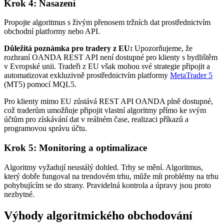
Krok 4: Nasazení
Propojte algoritmus s živým přenosem tržních dat prostřednictvím
obchodní platformy nebo API.
Důležitá poznámka pro tradery z EU:
Upozorňujeme, že
rozhraní OANDA REST API není dostupné pro klienty s bydlištěm
v Evropské unii. Tradeři z EU však mohou své strategie připojit a
automatizovat exkluzivně prostřednictvím platformy
MetaTrader 5
(MT5) pomocí MQL5.
Pro klienty mimo EU zůstává REST API OANDA plně dostupné,
což traderům umožňuje připojit vlastní algoritmy přímo ke svým
účtům pro získávání dat v reálném čase, realizaci příkazů a
programovou správu účtu.
Krok 5: Monitoring a optimalizace
Algoritmy vyžadují neustálý dohled. Trhy se mění. Algoritmus,
který dobře fungoval na trendovém trhu, může mít problémy na trhu
pohybujícím se do strany. Pravidelná kontrola a úpravy jsou proto
nezbytné.
Výhody algoritmického obchodování