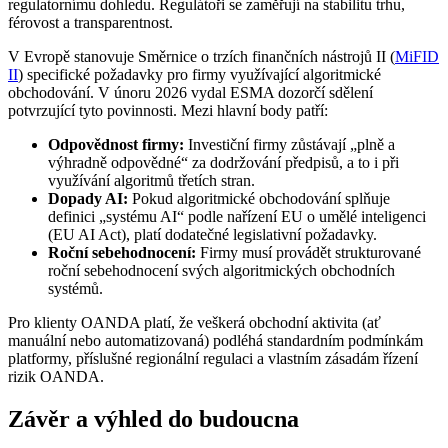
regulatornímu dohledu. Regulátoři se zaměřují na stabilitu trhu,
férovost a transparentnost.
V Evropě stanovuje Směrnice o trzích finančních nástrojů II (
MiFID
II
) specifické požadavky pro firmy využívající algoritmické
obchodování. V únoru 2026 vydal ESMA dozorčí sdělení
potvrzující tyto povinnosti. Mezi hlavní body patří:
Odpovědnost firmy:
Investiční firmy zůstávají „plně a
výhradně odpovědné“ za dodržování předpisů, a to i při
využívání algoritmů třetích stran.
Dopady AI:
Pokud algoritmické obchodování splňuje
definici „systému AI“ podle nařízení EU o umělé inteligenci
(EU AI Act), platí dodatečné legislativní požadavky.
Roční sebehodnocení:
Firmy musí provádět strukturované
roční sebehodnocení svých algoritmických obchodních
systémů.
Pro klienty OANDA platí, že veškerá obchodní aktivita (ať
manuální nebo automatizovaná) podléhá standardním podmínkám
platformy, příslušné regionální regulaci a vlastním zásadám řízení
rizik OANDA.
Závěr a výhled do budoucna