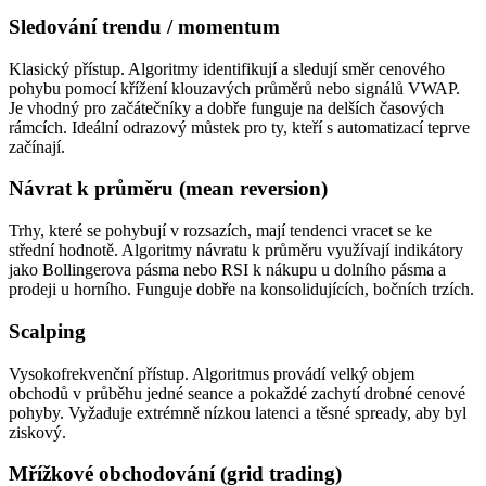
Sledování trendu / momentum
Klasický přístup. Algoritmy identifikují a sledují směr cenového
pohybu pomocí křížení klouzavých průměrů nebo signálů VWAP.
Je vhodný pro začátečníky a dobře funguje na delších časových
rámcích. Ideální odrazový můstek pro ty, kteří s automatizací teprve
začínají.
Návrat k průměru (mean reversion)
Trhy, které se pohybují v rozsazích, mají tendenci vracet se ke
střední hodnotě. Algoritmy návratu k průměru využívají indikátory
jako Bollingerova pásma nebo RSI k nákupu u dolního pásma a
prodeji u horního. Funguje dobře na konsolidujících, bočních trzích.
Scalping
Vysokofrekvenční přístup. Algoritmus provádí velký objem
obchodů v průběhu jedné seance a pokaždé zachytí drobné cenové
pohyby. Vyžaduje extrémně nízkou latenci a těsné spready, aby byl
ziskový.
Mřížkové obchodování (grid trading)