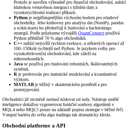
Protože je navržen výhradně pro finanční obchodování, nabízí
hlubokou vestavěnou integraci s tržními daty a
vysokorychlostní realizaci příkazů.
Python
je nejpřístupnějším výchozím bodem pro retailové
obchodníky. Jeho knihovny pro analýzu dat (NumPy, pandas
a scikit-learn) ho předurčují k budování a backtestingu
strategií. Podle průzkumu vývojářů
QuantConnect
používá
Python přibližně 70 % algo obchodníků.
C++
nabízí nejvyšší rychlost exekuce, u některých operací až
100–150krát rychlejší než Python. Je jazykem volby pro
vysokofrekvenční obchodování, kde záleží na
mikrosekundách.
Java
se používá pro budování robustních, škálovatelných
systémů.
R
je preferován pro statistické modelování a kvantitativní
výzkum.
MATLAB
je běžný v akademickém prostředí a pro
prototypování.
Obchodníci již nicméně nemusí kódovat od nuly. Nástroje umělé
inteligence dokážou vygenerovat funkční soubory algoritmů v
MQL4 nebo MQL5 pouze na základě popisu strategie v běžné řeči.
Vstupní bariéra do světa algo tradingu tak dramaticky klesla.
Obchodní platformy a API