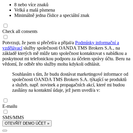
8 nebo více znaků
Velká a malá písmena
Minimálně jedna číslice a speciální znak
Check all consents
Potvrzuji, že jsem si přečetl/a a přijal/a
Podmínky informační a
vzdělávací
služby společnosti OANDA TMS Brokers S.A., na
základě kterých mě může tato společnost kontaktovat s nabídkou a
poskytnout mi telefonickou podporu za účelem správy účtu. Beru na
vědomí, že odběr této služby mohu kdykoli odhlásit.
Souhlasím s tím, že budu dostávat marketingové informace od
společnosti OANDA TMS Brokers S.A. týkající se produktů
a služeb, např. novinek a propagačních akcí, které mi budou
zasílány na kontaktní údaje, jež jsem uvedl/a v:
E-mailu
SMS/MMS
OTEVŘÍT DEMO ÚČET »