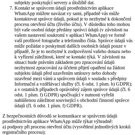
subjekty poskytující servery a úložiště dat.
Kontakt se správcem údajů prostřednictvím aplikace
WhatsApp můžete navázat vy sami, případně vás může
kontaktovat správce údajů, pokud je to nezbytné k dokončení
procesu otevření účtu (živého účtu). V důsledku toho mohou
být vaše osobní údaje předány správci údajů (v závislosti na
vašem nastavení soukromí v aplikaci WhatsApp) ve formě
vaší profilové fotografie a telefonního čísla. Správce údajů vás
může požádat o poskytnutí dalších osobních údajů pouze v
případě, že je to nezbytné k zodpovězení vašeho dotazu nebo
k vyřízení záležitosti, které se kontakt týká. V závislosti na
situaci bude právním základem pro zpracování údajů
nezbytnost zpracování za účelem přijetí opatření na žádost
subjektu údajů před uzavřením smlouvy nebo dohody
uzavřené mezi vámi a správcem údajů v souladu s předpisy
Informační a vzdělávací služby (čl. 6 odst. 1 písm. b) GDPR);
a v ostatních případech oprávněný zájem správce údajů (čl. 6
odst. 1 písm. f) GDPR) spočívající v nutnosti vyřešit
nahlášenou záležitost související s obchodní činností správce
údajů (čl. 6 odst. 1 písm. f) GDPR).
Z bezpečnostních důvodů se komunikace se správcem údajů
prostřednictvím aplikace WhatsApp může týkat výhradně:
a) podpory při procesu otevření účtu (vysvětlení jednotlivých kroků
registračního procesu);