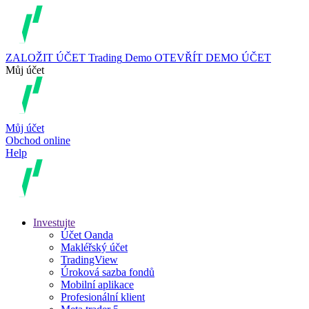
ZALOŽIT ÚČET
Trading
Demo
OTEVŘÍT DEMO ÚČET
Můj účet
Můj účet
Obchod online
Help
Investujte
Účet Oanda
Makléřský účet
TradingView
Úroková sazba fondů
Mobilní aplikace
Profesionální klient