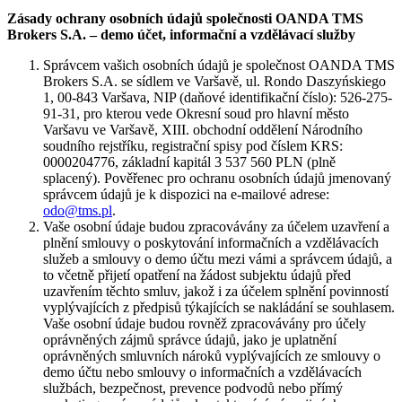
Zásady ochrany osobních údajů společnosti OANDA TMS
Brokers S.A. – demo účet, informační a vzdělávací služby
Správcem vašich osobních údajů je společnost OANDA TMS
Brokers S.A. se sídlem ve Varšavě, ul. Rondo Daszyńskiego
1, 00-843 Varšava, NIP (daňové identifikační číslo): 526-275-
91-31, pro kterou vede Okresní soud pro hlavní město
Varšavu ve Varšavě, XIII. obchodní oddělení Národního
soudního rejstříku, registrační spisy pod číslem KRS:
0000204776, základní kapitál 3 537 560 PLN (plně
splacený). Pověřenec pro ochranu osobních údajů jmenovaný
správcem údajů je k dispozici na e-mailové adrese:
odo@tms.pl
.
Vaše osobní údaje budou zpracovávány za účelem uzavření a
plnění smlouvy o poskytování informačních a vzdělávacích
služeb a smlouvy o demo účtu mezi vámi a správcem údajů, a
to včetně přijetí opatření na žádost subjektu údajů před
uzavřením těchto smluv, jakož i za účelem splnění povinností
vyplývajících z předpisů týkajících se nakládání se souhlasem.
Vaše osobní údaje budou rovněž zpracovávány pro účely
oprávněných zájmů správce údajů, jako je uplatnění
oprávněných smluvních nároků vyplývajících ze smlouvy o
demo účtu nebo smlouvy o informačních a vzdělávacích
službách, bezpečnost, prevence podvodů nebo přímý