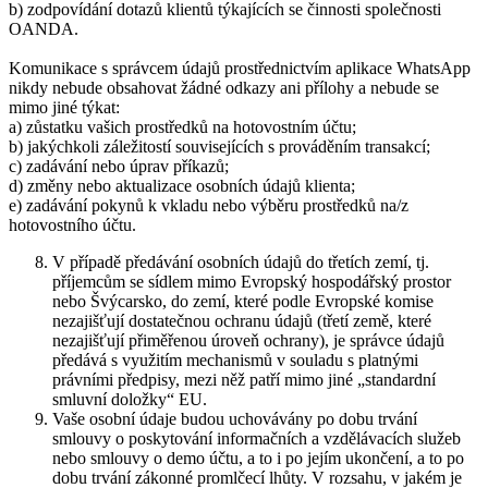
b) zodpovídání dotazů klientů týkajících se činnosti společnosti
OANDA.
Komunikace s správcem údajů prostřednictvím aplikace WhatsApp
nikdy nebude obsahovat žádné odkazy ani přílohy a nebude se
mimo jiné týkat:
a) zůstatku vašich prostředků na hotovostním účtu;
b) jakýchkoli záležitostí souvisejících s prováděním transakcí;
c) zadávání nebo úprav příkazů;
d) změny nebo aktualizace osobních údajů klienta;
e) zadávání pokynů k vkladu nebo výběru prostředků na/z
hotovostního účtu.
V případě předávání osobních údajů do třetích zemí, tj.
příjemcům se sídlem mimo Evropský hospodářský prostor
nebo Švýcarsko, do zemí, které podle Evropské komise
nezajišťují dostatečnou ochranu údajů (třetí země, které
nezajišťují přiměřenou úroveň ochrany), je správce údajů
předává s využitím mechanismů v souladu s platnými
právními předpisy, mezi něž patří mimo jiné „standardní
smluvní doložky“ EU.
Vaše osobní údaje budou uchovávány po dobu trvání
smlouvy o poskytování informačních a vzdělávacích služeb
nebo smlouvy o demo účtu, a to i po jejím ukončení, a to po
dobu trvání zákonné promlčecí lhůty. V rozsahu, v jakém je