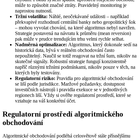
může to způsobit značné ztráty. Pravidelný monitoring je
naprostou nutností.
Tržní volatilita:
Náhlé, neočekávané události – například
překvapivé rozhodnutí centrální banky nebo geopolitický šok
– mohou vyvolat chování, na které algoritmus nebyl navržen.
Strategie postavená na návratu k průměru (mean reversion)
pak může v prudce trendujícím trhu velmi rychle selhat.
Nadměrná optimalizace:
Algoritmus, který dokonale sedí na
historická data, bývá v reálném obchodování často
nepoužitelný. Naučil se totiž reagovat na tržní šum, nikoliv na
skutečné signály. Robustní strategie fungují konzistentně
napříč různými tržními podmínkami, nikoliv pouze v těch, na
kterých byly testovány.
Regulatorní riziko:
Pravidla pro algoritmické obchodování
se liší podle jurisdikce. Maržové požadavky, dostupnost
investičních nástrojů i pravidla exekuce se v jednotlivých
regionech liší. Vždy si ověřte regulatorní prostředí, které se
vztahuje na váš konkrétní účet.
Regulatorní prostředí algoritmického
obchodování
Algoritmické obchodování podléhá celosvětově stále přísnějšímu