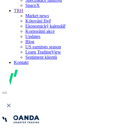
Specifikace nástrojů
SpaceX
TRH
Market news
Kótování živě
Ekonomický kalendář
Korporátní akce
Updates
Blog
US earnings season
Learn TradingView
Sentiment klientů
Kontakt