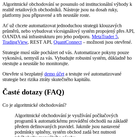
Algoritmické obchodování se posunulo od institucionální výhody k
realitě retailových obchodníků. Nástroje jsou na dosah ruky,
platformy jsou připravené a trh neustále roste.
Ať už chcete automatizovat jednoduchou strategii klouzavých
průměrů, nebo vybudovat vícesignálový systém propojený přes API,
OANDA má infrastrukturu pro jeho podporu.
MetaTrader 5
,
TradingView
, REST API,
QuantConnect
– možnosti jsou otevřené.
Strategie musí stále pocházet od vás. Automatizace pokyny pouze
vykonává, nemyslí za vás. Vybudujte robustní systém, důkladně ho
otestujte a neustále ho monitorujte.
Otevřete si bezplatný
demo účet
a testujte své automatizované
strategie bez rizika ztráty skutečného kapitálu.
Časté dotazy (FAQ)
Co je algoritmické obchodování?
Algoritmické obchodování je využívání počítačových
programů k automatickému provádění obchodů na základě
předem definovaných pravidel. Jakmile jsou nastavené
podmínky splněny, systém obchod zadá bez nutnosti