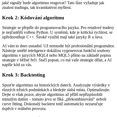
jaké signály bude algoritmus reagovat? Tato fáze vyžaduje jak
znalost tradingu, tak kvantitativní myšlení.
Krok 2: Kódování algoritmu
Strategie se přepíše do programovacího jazyka. Pro retailové tradery
je nejčastější volbou Python. U systémů, kde je kritická rychlost, se
upřednostňuje C++. Široké využití mají také jazyky R a Java.
AI vám to dnes usnadní: Už nemusíte být profesionální programátor.
Nástroje umělé inteligence dokážou vygenerovat funkční soubory
algoritmu v jazycích MQL4 nebo MQL5 přímo na základě popisu
strategie v běžné řeči. Stačí popsat, co má vaše strategie dělat, a AI
napíše kód za vás.
Krok 3: Backtesting
Spusťte algoritmus na historických datech. Analyzujte výsledky v
různých tržních podmínkách a hledejte slabá místa. Optimalizujte.
Dejte si však pozor, abyste algoritmus až příliš nepřizpůsobili
minulým datům – tomuto jevu se říká „překombinování“ neboli
curve fitting. Dokonalý backtest totiž automaticky nezaručuje
úspěch v reálném provozu.