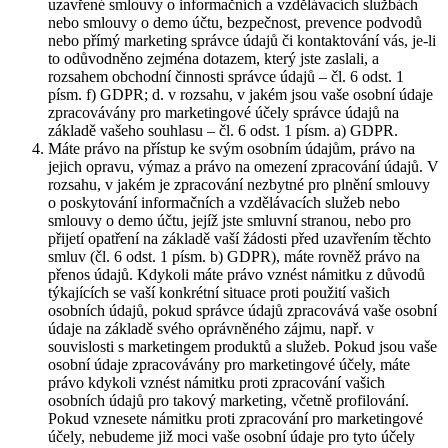
uzavřené smlouvy o informačních a vzdělávacích službách
nebo smlouvy o demo účtu, bezpečnost, prevence podvodů
nebo přímý marketing správce údajů či kontaktování vás, je-li
to odůvodněno zejména dotazem, který jste zaslali, a
rozsahem obchodní činnosti správce údajů – čl. 6 odst. 1
písm. f) GDPR; d. v rozsahu, v jakém jsou vaše osobní údaje
zpracovávány pro marketingové účely správce údajů na
základě vašeho souhlasu – čl. 6 odst. 1 písm. a) GDPR.
Máte právo na přístup ke svým osobním údajům, právo na
jejich opravu, výmaz a právo na omezení zpracování údajů. V
rozsahu, v jakém je zpracování nezbytné pro plnění smlouvy
o poskytování informačních a vzdělávacích služeb nebo
smlouvy o demo účtu, jejíž jste smluvní stranou, nebo pro
přijetí opatření na základě vaší žádosti před uzavřením těchto
smluv (čl. 6 odst. 1 písm. b) GDPR), máte rovněž právo na
přenos údajů. Kdykoli máte právo vznést námitku z důvodů
týkajících se vaší konkrétní situace proti použití vašich
osobních údajů, pokud správce údajů zpracovává vaše osobní
údaje na základě svého oprávněného zájmu, např. v
souvislosti s marketingem produktů a služeb. Pokud jsou vaše
osobní údaje zpracovávány pro marketingové účely, máte
právo kdykoli vznést námitku proti zpracování vašich
osobních údajů pro takový marketing, včetně profilování.
Pokud vznesete námitku proti zpracování pro marketingové
účely, nebudeme již moci vaše osobní údaje pro tyto účely