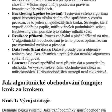
chování. Většina algoritmů je postavena právě na
kvantitativních základech.
Backtesting (zpětné testování):
Testování vašeho algoritmu
oproti historickým tržním datům před spuštěním v ostrém
provozu. Je to jeden z nejdůležitějších kroků. Strategie, která
vypadá dobře na papíře, může v živých podmínkách selhat.
Backtesting vám pomůže tyto slabiny odhalit včas.
Realizace příkazů:
Proces zadávání a plnění příkazů na trhu.
V algoritmickém obchodování je tento proces optimalizován
pro maximální rychlost a přesnost.
Data feeds (tržní data):
Datové proudy cen a objemů v
reálném čase. Bez přesných a rychlých dat nemůže algoritmus
správně fungovat.
Latence:
Časové zpoždění mezi přijetím dat a provedením
obchodu. Ve vysokofrekvenčním obchodování záleží na
milisekundách. U dlouhodobějších strategií není tak kritická.
Jak algoritmické obchodování funguje:
krok za krokem
Krok 1: Vývoj strategie
Definujte logiku systému. Jaké tržní podmínky spustí obchod? Na