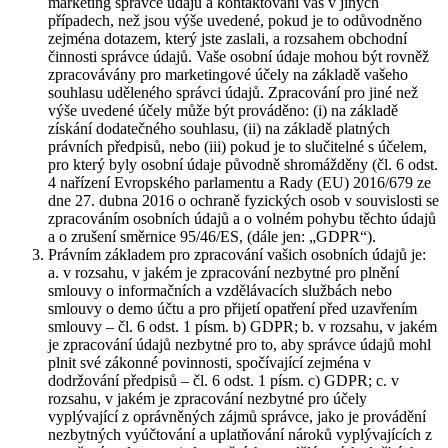
marketing správce údajů a kontaktování vás v jiných
případech, než jsou výše uvedené, pokud je to odůvodněno
zejména dotazem, který jste zaslali, a rozsahem obchodní
činnosti správce údajů. Vaše osobní údaje mohou být rovněž
zpracovávány pro marketingové účely na základě vašeho
souhlasu uděleného správci údajů. Zpracování pro jiné než
výše uvedené účely může být prováděno: (i) na základě
získání dodatečného souhlasu, (ii) na základě platných
právních předpisů, nebo (iii) pokud je to slučitelné s účelem,
pro který byly osobní údaje původně shromážděny (čl. 6 odst.
4 nařízení Evropského parlamentu a Rady (EU) 2016/679 ze
dne 27. dubna 2016 o ochraně fyzických osob v souvislosti se
zpracováním osobních údajů a o volném pohybu těchto údajů
a o zrušení směrnice 95/46/ES, (dále jen: „GDPR“).
Právním základem pro zpracování vašich osobních údajů je:
a. v rozsahu, v jakém je zpracování nezbytné pro plnění
smlouvy o informačních a vzdělávacích službách nebo
smlouvy o demo účtu a pro přijetí opatření před uzavřením
smlouvy – čl. 6 odst. 1 písm. b) GDPR; b. v rozsahu, v jakém
je zpracování údajů nezbytné pro to, aby správce údajů mohl
plnit své zákonné povinnosti, spočívající zejména v
dodržování předpisů – čl. 6 odst. 1 písm. c) GDPR; c. v
rozsahu, v jakém je zpracování nezbytné pro účely
vyplývající z oprávněných zájmů správce, jako je provádění
nezbytných vyúčtování a uplatňování nároků vyplývajících z