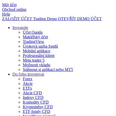
Můj účet
Obchod online
Help
ZALOŽIT ÚČET
Trading
Demo
OTEVŘÍT DEMO ÚČET
Investujte
Účet Oanda
Makléřský účet
TradingView
Úroková sazba fondů
Mobilní aplikace
Profesionální klient
Meta trader 5
Možnosti vkladu
Stáhnout si aplikaci nebo MT5
Do čeho investovat
Forex
Akcie
ETFs
Akcie CFD
Indexy CFD
Komodity CFD
Kryptoměny CFD
ETF fondy CFD