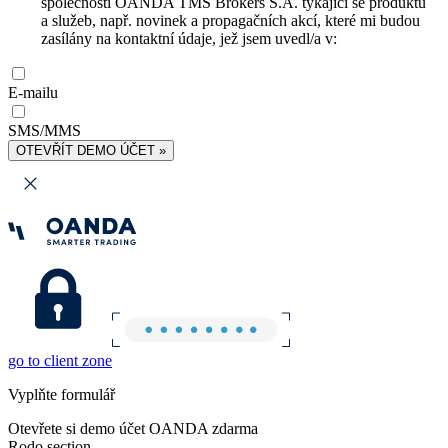
společnosti OANDA TMS Brokers S.A. týkající se produktů
a služeb, např. novinek a propagačních akcí, které mi budou
zasílány na kontaktní údaje, jež jsem uvedl/a v:
E-mailu
SMS/MMS
OTEVŘÍT DEMO ÚČET »
go to client zone
Vyplňte formulář
Otevřete si demo účet OANDA zdarma
Rodo section