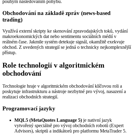
pouhým následováním pohybu.
Obchodování na základě zpráv (news-based
trading)
Využívá externí skripty ke skenování zpravodajských toků, vydání
makroekonomických dat nebo sentimentu sociálních médií v
reálném čase. Jakmile systém detekuje signál, okamžitě exekvuje
obchod. Z uvedených strategií se jedná o technicky nejkomplexnější
přístup.
Role technologií v algoritmickém
obchodování
Technologie hraje v algoritmickém obchodování klíčovou roli a
poskytuje infrastrukturu a nástroje nezbytné pro vývoj, nasazení a
realizaci obchodních strategií.
Programovací jazyky
MQL5 (MetaQuotes Language 5)
je nativní jazyk
vytvořený speciálně pro vývoj obchodních robotů (Expert
Advisors), skriptů a indikátorů pro platformu MetaTrader 5.