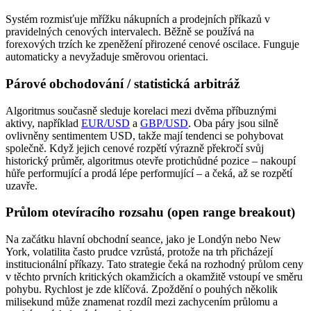
Systém rozmisťuje mřížku nákupních a prodejních příkazů v
pravidelných cenových intervalech. Běžně se používá na
forexových trzích ke zpeněžení přirozené cenové oscilace. Funguje
automaticky a nevyžaduje směrovou orientaci.
Párové obchodování / statistická arbitráž
Algoritmus současně sleduje korelaci mezi dvěma příbuznými
aktivy, například
EUR/USD
a
GBP/USD
. Oba páry jsou silně
ovlivněny sentimentem USD, takže mají tendenci se pohybovat
společně. Když jejich cenové rozpětí výrazně překročí svůj
historický průměr, algoritmus otevře protichůdné pozice – nakoupí
hůře performující a prodá lépe performující – a čeká, až se rozpětí
uzavře.
Průlom otevíracího rozsahu (open range breakout)
Na začátku hlavní obchodní seance, jako je Londýn nebo New
York, volatilita často prudce vzrůstá, protože na trh přicházejí
institucionální příkazy. Tato strategie čeká na rozhodný průlom ceny
v těchto prvních kritických okamžicích a okamžitě vstoupí ve směru
pohybu. Rychlost je zde klíčová. Zpoždění o pouhých několik
milisekund může znamenat rozdíl mezi zachycením průlomu a