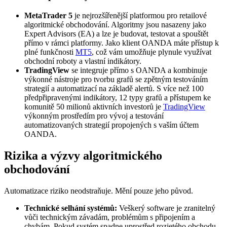
MetaTrader 5
je nejrozšířenější platformou pro retailové
algoritmické obchodování. Algoritmy jsou nasazeny jako
Expert Advisors (EA) a lze je budovat, testovat a spouštět
přímo v rámci platformy. Jako klient OANDA máte přístup k
plné funkčnosti
MT5
, což vám umožňuje plynule využívat
obchodní roboty a vlastní indikátory.
TradingView
se integruje přímo s OANDA a kombinuje
výkonné nástroje pro tvorbu grafů se zpětným testováním
strategií a automatizací na základě alertů. S více než 100
předpřipravenými indikátory, 12 typy grafů a přístupem ke
komunitě 50 milionů aktivních investorů je
TradingView
výkonným prostředím pro vývoj a testování
automatizovaných strategií propojených s vaším účtem
OANDA.
Rizika a výzvy algoritmického
obchodování
Automatizace riziko neodstraňuje. Mění pouze jeho původ.
Technické selhání systémů:
Veškerý software je zranitelný
vůči technickým závadám, problémům s připojením a
chybám. Pokud systém spadne uprostřed rozjetého obchodu,