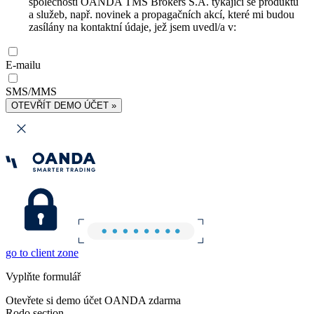
společnosti OANDA TMS Brokers S.A. týkající se produktů
a služeb, např. novinek a propagačních akcí, které mi budou
zasílány na kontaktní údaje, jež jsem uvedl/a v:
E-mailu
SMS/MMS
OTEVŘÍT DEMO ÚČET »
go to client zone
Vyplňte formulář
Otevřete si demo účet OANDA zdarma
Rodo section