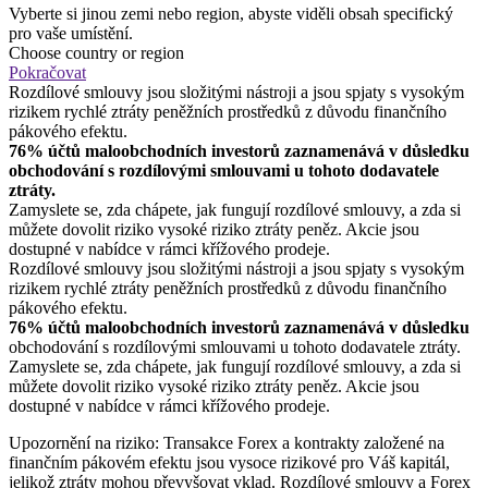
Vyberte si jinou zemi nebo region, abyste viděli obsah specifický
pro vaše umístění.
Choose country or region
Pokračovat
Rozdílové smlouvy jsou složitými nástroji a jsou spjaty s vysokým
rizikem rychlé ztráty peněžních prostředků z důvodu finančního
pákového efektu.
76% účtů maloobchodních investorů zaznamenává v důsledku
obchodování s rozdílovými smlouvami u tohoto dodavatele
ztráty.
Zamyslete se, zda chápete, jak fungují rozdílové smlouvy, a zda si
můžete dovolit riziko vysoké riziko ztráty peněz. Akcie jsou
dostupné v nabídce v rámci křížového prodeje.
Rozdílové smlouvy jsou složitými nástroji a jsou spjaty s vysokým
rizikem rychlé ztráty peněžních prostředků z důvodu finančního
pákového efektu.
76% účtů maloobchodních investorů zaznamenává v důsledku
obchodování s rozdílovými smlouvami u tohoto dodavatele ztráty.
Zamyslete se, zda chápete, jak fungují rozdílové smlouvy, a zda si
můžete dovolit riziko vysoké riziko ztráty peněz. Akcie jsou
dostupné v nabídce v rámci křížového prodeje.
Upozornění na riziko: Transakce Forex a kontrakty založené na
finančním pákovém efektu jsou vysoce rizikové pro Váš kapitál,
jelikož ztráty mohou převyšovat vklad. Rozdílové smlouvy a Forex