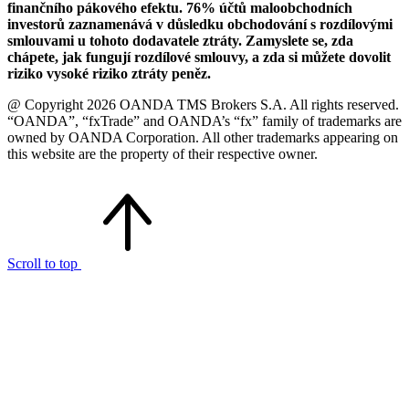
finančního pákového efektu. 76% účtů maloobchodních
investorů zaznamenává v důsledku obchodování s rozdílovými
smlouvami u tohoto dodavatele ztráty. Zamyslete se, zda
chápete, jak fungují rozdílové smlouvy, a zda si můžete dovolit
riziko vysoké riziko ztráty peněz.
@ Copyright 2026 OANDA TMS Brokers S.A. All rights reserved.
“OANDA”, “fxTrade” and OANDA’s “fx” family of trademarks are
owned by OANDA Corporation. All other trademarks appearing on
this website are the property of their respective owner.
Scroll to top