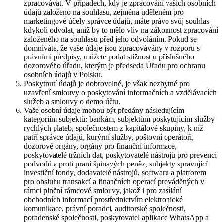
zpracovávat. V případech, kdy je zpracování vašich osobních
údajů založeno na souhlasu, zejména uděleném pro
marketingové účely správce údajů, máte právo svůj souhlas
kdykoli odvolat, aniž by to mělo vliv na zákonnost zpracování
založeného na souhlasu před jeho odvoláním. Pokud se
domníváte, že vaše údaje jsou zpracovávány v rozporu s
právními předpisy, můžete podat stížnost u příslušného
dozorového úřadu, kterým je předseda Úřadu pro ochranu
osobních údajů v Polsku.
Poskytnutí údajů je dobrovolné, je však nezbytné pro
uzavření smlouvy o poskytování informačních a vzdělávacích
služeb a smlouvy o demo účtu.
Vaše osobní údaje mohou být předány následujícím
kategoriím subjektů: bankám, subjektům poskytujícím služby
rychlých plateb, společnostem z kapitálové skupiny, k níž
patří správce údajů, kurýrní služby, poštovní operátoři,
dozorové orgány, orgány pro finanční informace,
poskytovatelé tržních dat, poskytovatelé nástrojů pro prevenci
podvodů a proti praní špinavých peněz, subjekty spravující
investiční fondy, dodavatelé nástrojů, softwaru a platforem
pro obsluhu transakcí a finančních operací prováděných v
rámci plnění rámcové smlouvy, jakož i pro zasílání
obchodních informací prostřednictvím elektronické
komunikace, právní poradci, auditorské společnosti,
poradenské společnosti, poskytovatel aplikace WhatsApp a