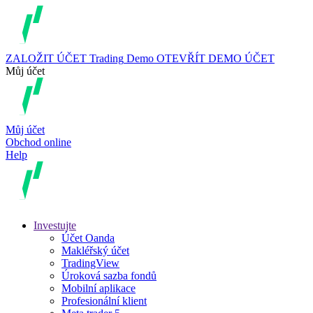
ZALOŽIT ÚČET
Trading
Demo
OTEVŘÍT DEMO ÚČET
Můj účet
Můj účet
Obchod online
Help
Investujte
Účet Oanda
Makléřský účet
TradingView
Úroková sazba fondů
Mobilní aplikace
Profesionální klient