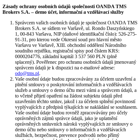
Zásady ochrany osobních údajů společnosti OANDA TMS
Brokers S.A. – demo účet, informační a vzdělávací služby
Správcem vašich osobních údajů je společnost OANDA TMS
Brokers S.A. se sídlem ve Varšavě, ul. Rondo Daszyńskiego
1, 00-843 Varšava, NIP (daňové identifikační číslo): 526-275-
91-31, pro kterou vede Okresní soud pro hlavní město
Varšavu ve Varšavě, XIII. obchodní oddělení Národního
soudního rejstříku, registrační spisy pod číslem KRS:
0000204776, základní kapitál 3 537 560 PLN (plně
splacený). Pověřenec pro ochranu osobních údajů jmenovaný
správcem údajů je k dispozici na e-mailové adrese:
odo@tms.pl
.
Vaše osobní údaje budou zpracovávány za účelem uzavření a
plnění smlouvy o poskytování informačních a vzdělávacích
služeb a smlouvy o demo účtu mezi vámi a správcem údajů, a
to včetně přijetí opatření na žádost subjektu údajů před
uzavřením těchto smluv, jakož i za účelem splnění povinností
vyplývajících z předpisů týkajících se nakládání se souhlasem.
Vaše osobní údaje budou rovněž zpracovávány pro účely
oprávněných zájmů správce údajů, jako je uplatnění
oprávněných smluvních nároků vyplývajících ze smlouvy o
demo účtu nebo smlouvy o informačních a vzdělávacích
službách, bezpečnost, prevence podvodů nebo přímý