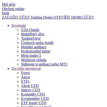
Můj účet
Obchod online
Help
ZALOŽIT ÚČET
Trading
Demo
OTEVŘÍT DEMO ÚČET
Investujte
Účet Oanda
Makléřský účet
TradingView
Úroková sazba fondů
Mobilní aplikace
Profesionální klient
Meta trader 5
Možnosti vkladu
Stáhnout si aplikaci nebo MT5
Do čeho investovat
Forex
Akcie
ETFs
Akcie CFD
Indexy CFD
Komodity CFD
Kryptoměny CFD
ETF fondy CFD