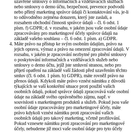
uzavřené smlouvy o informačních a vzdělávacích službách
nebo smlouvy o demo účtu, bezpečnost, prevence podvodů
nebo přímý marketing správce údajů či kontaktování vás, je-li
to odůvodněno zejména dotazem, který jste zaslali, a
rozsahem obchodní činnosti správce údajů – čl. 6 odst. 1
písm. f) GDPR; d. v rozsahu, v jakém jsou vaše osobní údaje
zpracovávány pro marketingové účely správce údajů na
základě vašeho souhlasu – čl. 6 odst. 1 písm. a) GDPR.
Máte právo na přístup ke svým osobním údajům, právo na
jejich opravu, výmaz a právo na omezení zpracování údajů. V
rozsahu, v jakém je zpracování nezbytné pro plnění smlouvy
o poskytování informačních a vzdělávacích služeb nebo
smlouvy o demo účtu, jejíž jste smluvní stranou, nebo pro
přijetí opatření na základě vaší žádosti před uzavřením těchto
smluv (čl. 6 odst. 1 písm. b) GDPR), máte rovněž právo na
přenos údajů. Kdykoli máte právo vznést námitku z důvodů
týkajících se vaší konkrétní situace proti použití vašich
osobních údajů, pokud správce údajů zpracovává vaše osobní
údaje na základě svého oprávněného zájmu, např. v
souvislosti s marketingem produktů a služeb. Pokud jsou vaše
osobní údaje zpracovávány pro marketingové účely, máte
právo kdykoli vznést námitku proti zpracování vašich
osobních údajů pro takový marketing, včetně profilování.
Pokud vznesete námitku proti zpracování pro marketingové
účely, nebudeme již moci vaše osobní údaje pro tyto účely