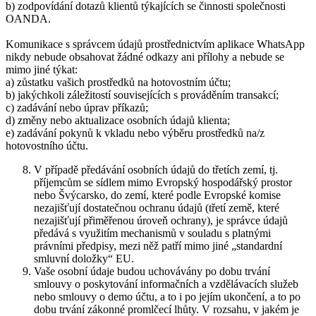
b) zodpovídání dotazů klientů týkajících se činnosti společnosti
OANDA.
Komunikace s správcem údajů prostřednictvím aplikace WhatsApp
nikdy nebude obsahovat žádné odkazy ani přílohy a nebude se
mimo jiné týkat:
a) zůstatku vašich prostředků na hotovostním účtu;
b) jakýchkoli záležitostí souvisejících s prováděním transakcí;
c) zadávání nebo úprav příkazů;
d) změny nebo aktualizace osobních údajů klienta;
e) zadávání pokynů k vkladu nebo výběru prostředků na/z
hotovostního účtu.
V případě předávání osobních údajů do třetích zemí, tj.
příjemcům se sídlem mimo Evropský hospodářský prostor
nebo Švýcarsko, do zemí, které podle Evropské komise
nezajišťují dostatečnou ochranu údajů (třetí země, které
nezajišťují přiměřenou úroveň ochrany), je správce údajů
předává s využitím mechanismů v souladu s platnými
právními předpisy, mezi něž patří mimo jiné „standardní
smluvní doložky“ EU.
Vaše osobní údaje budou uchovávány po dobu trvání
smlouvy o poskytování informačních a vzdělávacích služeb
nebo smlouvy o demo účtu, a to i po jejím ukončení, a to po
dobu trvání zákonné promlčecí lhůty. V rozsahu, v jakém je