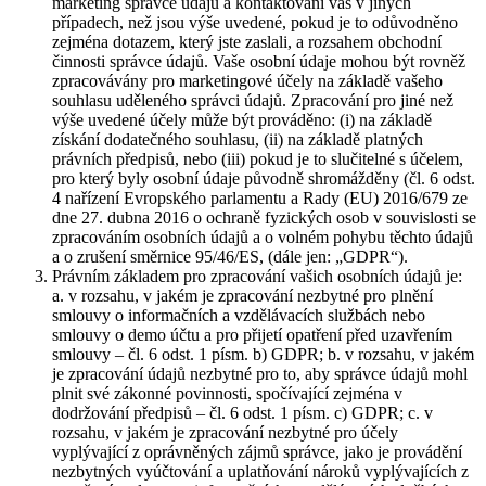
marketing správce údajů a kontaktování vás v jiných
případech, než jsou výše uvedené, pokud je to odůvodněno
zejména dotazem, který jste zaslali, a rozsahem obchodní
činnosti správce údajů. Vaše osobní údaje mohou být rovněž
zpracovávány pro marketingové účely na základě vašeho
souhlasu uděleného správci údajů. Zpracování pro jiné než
výše uvedené účely může být prováděno: (i) na základě
získání dodatečného souhlasu, (ii) na základě platných
právních předpisů, nebo (iii) pokud je to slučitelné s účelem,
pro který byly osobní údaje původně shromážděny (čl. 6 odst.
4 nařízení Evropského parlamentu a Rady (EU) 2016/679 ze
dne 27. dubna 2016 o ochraně fyzických osob v souvislosti se
zpracováním osobních údajů a o volném pohybu těchto údajů
a o zrušení směrnice 95/46/ES, (dále jen: „GDPR“).
Právním základem pro zpracování vašich osobních údajů je:
a. v rozsahu, v jakém je zpracování nezbytné pro plnění
smlouvy o informačních a vzdělávacích službách nebo
smlouvy o demo účtu a pro přijetí opatření před uzavřením
smlouvy – čl. 6 odst. 1 písm. b) GDPR; b. v rozsahu, v jakém
je zpracování údajů nezbytné pro to, aby správce údajů mohl
plnit své zákonné povinnosti, spočívající zejména v
dodržování předpisů – čl. 6 odst. 1 písm. c) GDPR; c. v
rozsahu, v jakém je zpracování nezbytné pro účely
vyplývající z oprávněných zájmů správce, jako je provádění
nezbytných vyúčtování a uplatňování nároků vyplývajících z