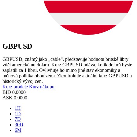
GBPUSD
GBPUSD, známý jako „cable“, představuje hodnotu britské libry
vůči americkému dolaru. Kurz GBPUSD udává, kolik dolarů byste
zaplatili za 1 libru. Ovlivňuje ho mimo jiné stav ekonomiky a
měnová politika obou zemí. Zkontrolujte aktuální kurz GBPUSD a
historický vývoj cen.
Kurz prodeje
Kurz nákupu
BID
0.0000
ASK
0.0000
1H
1D
7D
30D
6M