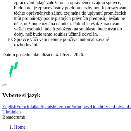
zpracování údajů založeno na oprávněném zájmu správce,
budou údaje zpracovávány po dobu nezbytnou k prosazování
těchto oprávněných zájmů (zejména do uplynutí promlčecích
lhůt pro nároky podle platných právních předpisů), avšak ne
déle, než bude uznána námitka. Pokud je však zpracování
vašich osobních údajů založeno na souhlasu, bude trvat do
doby, než bude tento souhlas účinně odvolán.
Správce vůči vám nebude používat automatizované
rozhodování.
Datum poslední aktualizace: 4. března 2026.
Vyberte si jazyk
English
French
Italian
Spanish
German
Portuguese
Dutch
Czech
Latvian
L
Ukrainian
Breadcrumb
Home