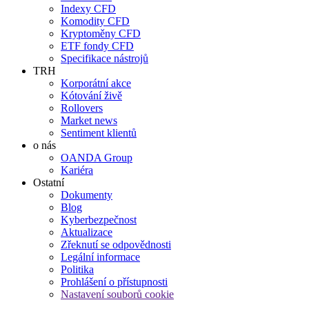
Indexy CFD
Komodity CFD
Kryptoměny CFD
ETF fondy CFD
Specifikace nástrojů
TRH
Korporátní akce
Kótování živě
Rollovers
Market news
Sentiment klientů
o nás
OANDA Group
Kariéra
Ostatní
Dokumenty
Blog
Kyberbezpečnost
Aktualizace
Zřeknutí se odpovědnosti
Legální informace
Politika
Prohlášení o přístupnosti
Nastavení souborů cookie