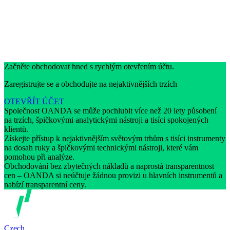
Začněte obchodovat hned s rychlým otevřením účtu.
Zaregistrujte se a obchodujte na nejaktivnějších trzích
OTEVŘÍT ÚČET
Společnost OANDA se může pochlubit více než 20 lety působení
na trzích, špičkovými analytickými nástroji a tisíci spokojených
klientů.
Získejte přístup k nejaktivnějším světovým trhům s tisíci instrumenty
na dosah ruky a špičkovými technickými nástroji, které vám
pomohou při analýze.
Obchodování bez zbytečných nákladů a naprostá transparentnost
cen – OANDA si neúčtuje žádnou provizi u hlavních instrumentů a
nabízí transparentní ceny.
Czech