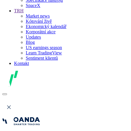
Specifikace nástrojů
SpaceX
TRH
Market news
Kótování živě
Ekonomický kalendář
Korporátní akce
Updates
Blog
US earnings season
Learn TradingView
Sentiment klientů
Kontakt