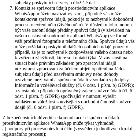
subjekty poskytující servery a úložiště dat.
Kontakt se správcem údajů prostřednictvím aplikace
WhatsApp můžete navázat vy sami, případně vás může
kontaktovat správce údajů, pokud je to nezbytné k dokončení
procesu otevření účtu (živého účtu). V důsledku toho mohou
být vaše osobní údaje předány správci údajů (v závislosti na
vašem nastavení soukromí v aplikaci WhatsApp) ve formě
vaší profilové fotografie a telefonního čísla. Správce údajů vás
může požádat o poskytnutí dalších osobních údajů pouze v
případě, že je to nezbytné k zodpovězení vašeho dotazu nebo
k vyřízení záležitosti, které se kontakt týká. V závislosti na
situaci bude právním základem pro zpracování údajů
nezbytnost zpracování za účelem přijetí opatření na žádost
subjektu údajů před uzavřením smlouvy nebo dohody
uzavřené mezi vámi a správcem údajů v souladu s předpisy
Informační a vzdělávací služby (čl. 6 odst. 1 písm. b) GDPR);
a v ostatních případech oprávněný zájem správce údajů (čl. 6
odst. 1 písm. f) GDPR) spočívající v nutnosti vyřešit
nahlášenou záležitost související s obchodní činností správce
údajů (čl. 6 odst. 1 písm. f) GDPR).
Z bezpečnostních důvodů se komunikace se správcem údajů
prostřednictvím aplikace WhatsApp může týkat výhradně:
a) podpory při procesu otevření účtu (vysvětlení jednotlivých kroků
registračního procesu);