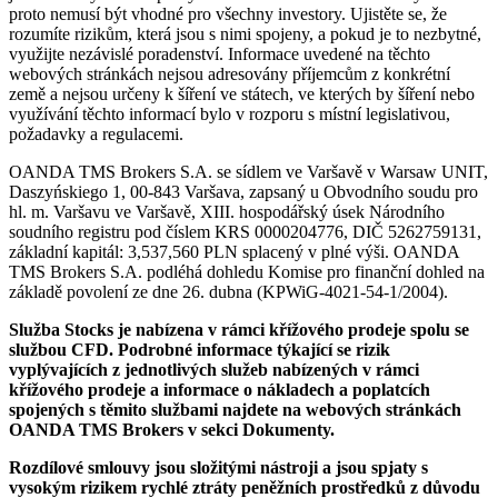
proto nemusí být vhodné pro všechny investory. Ujistěte se, že
rozumíte rizikům, která jsou s nimi spojeny, a pokud je to nezbytné,
využijte nezávislé poradenství. Informace uvedené na těchto
webových stránkách nejsou adresovány příjemcům z konkrétní
země a nejsou určeny k šíření ve státech, ve kterých by šíření nebo
využívání těchto informací bylo v rozporu s místní legislativou,
požadavky a regulacemi.
OANDA TMS Brokers S.A. se sídlem ve Varšavě v Warsaw UNIT,
Daszyńskiego 1, 00-843 Varšava, zapsaný u Obvodního soudu pro
hl. m. Varšavu ve Varšavě, XIII. hospodářský úsek Národního
soudního registru pod číslem KRS 0000204776, DIČ 5262759131,
základní kapitál: 3,537,560 PLN splacený v plné výši. OANDA
TMS Brokers S.A. podléhá dohledu Komise pro finanční dohled na
základě povolení ze dne 26. dubna (KPWiG-4021-54-1/2004).
Služba Stocks je nabízena v rámci křížového prodeje spolu se
službou CFD. Podrobné informace týkající se rizik
vyplývajících z jednotlivých služeb nabízených v rámci
křížového prodeje a informace o nákladech a poplatcích
spojených s těmito službami najdete na webových stránkách
OANDA TMS Brokers v sekci Dokumenty.
Rozdílové smlouvy jsou složitými nástroji a jsou spjaty s
vysokým rizikem rychlé ztráty peněžních prostředků z důvodu