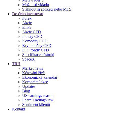
Meta trader 5
Možnosti vkladu
Stáhnout si aplikaci nebo MT5
Do čeho investovat
Forex
Akcie
ETFs
Akcie CFD
Indexy CFD
Komodity CFD
Kryptoměny CFD
ETF fondy CFD
Specifikace nástrojů
SpaceX
TRH
Market news
Kótování živě
Ekonomický kalendář
Korporátní akce
Updates
Blog
US earnings season
Learn TradingView
Sentiment klientů
Kontakt