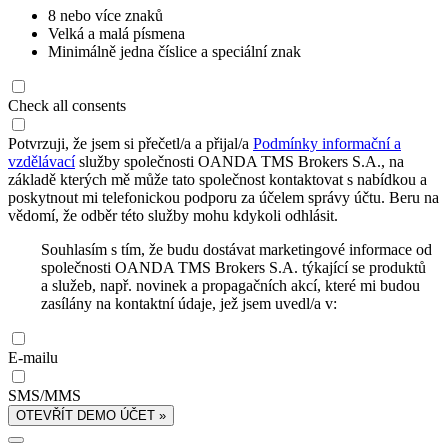
8 nebo více znaků
Velká a malá písmena
Minimálně jedna číslice a speciální znak
Check all consents
Potvrzuji, že jsem si přečetl/a a přijal/a
Podmínky informační a
vzdělávací
služby společnosti OANDA TMS Brokers S.A., na
základě kterých mě může tato společnost kontaktovat s nabídkou a
poskytnout mi telefonickou podporu za účelem správy účtu. Beru na
vědomí, že odběr této služby mohu kdykoli odhlásit.
Souhlasím s tím, že budu dostávat marketingové informace od
společnosti OANDA TMS Brokers S.A. týkající se produktů
a služeb, např. novinek a propagačních akcí, které mi budou
zasílány na kontaktní údaje, jež jsem uvedl/a v:
E-mailu
SMS/MMS
OTEVŘÍT DEMO ÚČET »