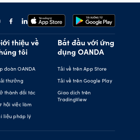
iới thiệu về
Bắt đầu với ứng
húng tôi
dụng OANDA
ập đoàn OANDA
Tải về trên App Store
iải thưởng
Tải về trên Google Play
ở thành đối tác
Giao dịch trên
TradingView
 hội việc làm
i liệu pháp lý