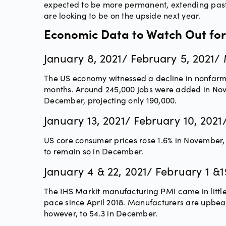
expected to be more permanent, extending past 
are looking to be on the upside next year.
Economic Data to Watch Out for 
January 8, 2021/ February 5, 2021/
The US economy witnessed a decline in nonfarm pa
months. Around 245,000 jobs were added in Nove
December, projecting only 190,000.
January 13, 2021/ February 10, 2021
US core consumer prices rose 1.6% in November, 
to remain so in December.
January 4 & 22, 2021/ February 1 &
The IHS Markit manufacturing PMI came in little
pace since April 2018. Manufacturers are upbeat
however, to 54.3 in December.