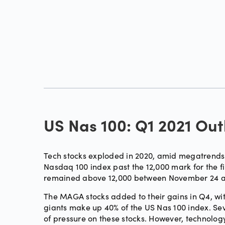
US Nas 100: Q1 2021 Out
Tech stocks exploded in 2020, amid megatrends 
Nasdaq 100 index past the 12,000 mark for the fir
remained above 12,000 between November 24 
The MAGA stocks added to their gains in Q4, wit
giants make up 40% of the US Nas 100 index. Sev
of pressure on these stocks. However, technology