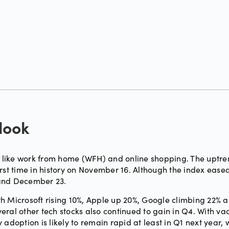
look
like work from home (WFH) and online shopping. The uptren
st time in history on November 16. Although the index eased f
and December 23.
h Microsoft rising 10%, Apple up 20%, Google climbing 22% a
eral other tech stocks also continued to gain in Q4. With v
 adoption is likely to remain rapid at least in Q1 next year