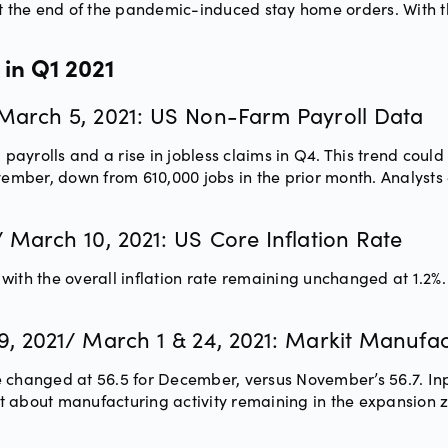
the end of the pandemic-induced stay home orders. With th
in Q1 2021
 March 5, 2021: US Non-Farm Payroll Data
yrolls and a rise in jobless claims in Q4. This trend could
mber, down from 610,000 jobs in the prior month. Analysts
/ March 10, 2021: US Core Inflation Rate
with the overall inflation rate remaining unchanged at 1.2%
19, 2021/ March 1 & 24, 2021: Markit Manufac
 changed at 56.5 for December, versus November’s 56.7. Inpu
 about manufacturing activity remaining in the expansion zon