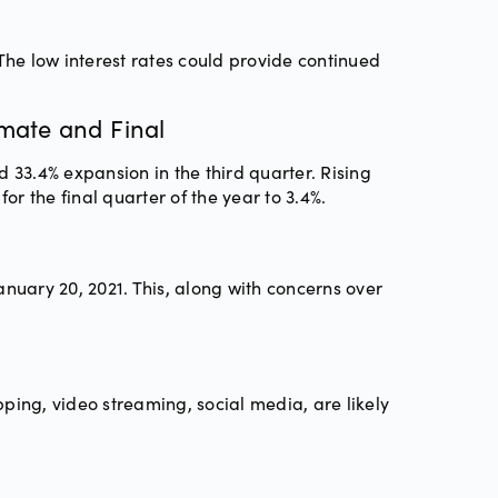
The low interest rates could provide continued
mate and Final
 33.4% expansion in the third quarter. Rising
r the final quarter of the year to 3.4%.
anuary 20, 2021. This, along with concerns over
ing, video streaming, social media, are likely