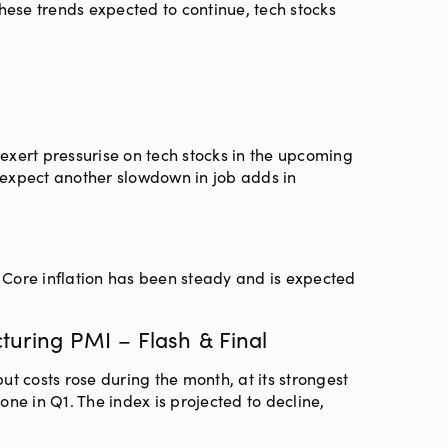
ese trends expected to continue, tech stocks
 exert pressurise on tech stocks in the upcoming
 expect another slowdown in job adds in
. Core inflation has been steady and is expected
turing PMI – Flash & Final
t costs rose during the month, at its strongest
e in Q1. The index is projected to decline,