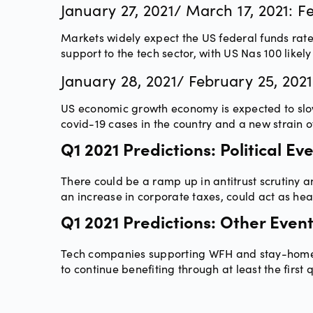
January 27, 2021/ March 17, 2021: F
Markets widely expect the US federal funds rate
support to the tech sector, with US Nas 100 likel
January 28, 2021/ February 25, 20
US economic growth economy is expected to slow 
covid-19 cases in the country and a new strain o
Q1 2021 Predictions: Political E
There could be a ramp up in antitrust scrutiny a
an increase in corporate taxes, could act as hea
Q1 2021 Predictions: Other Even
Tech companies supporting WFH and stay-home tre
to continue benefiting through at least the first 