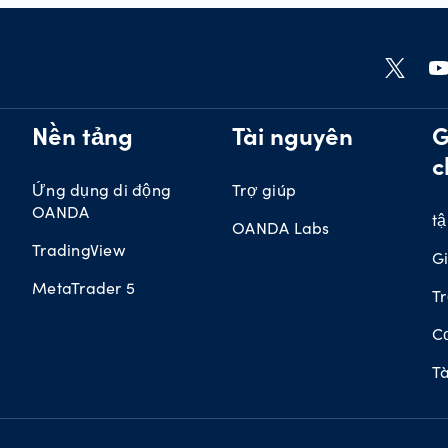
Nền tảng
Tài nguyên
G
c
Ứng dụng di động
Trợ giúp
OANDA
t
OANDA Labs
TradingView
G
MetaTrader 5
Tr
Cơ
Tà