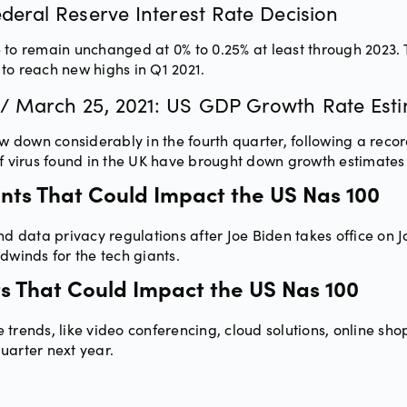
ederal Reserve Interest Rate Decision
 to remain unchanged at 0% to 0.25% at least through 2023. 
y to reach new highs in Q1 2021.
21/ March 25, 2021: US GDP Growth Rate Esti
down considerably in the fourth quarter, following a record
f virus found in the UK have brought down growth estimates fo
vents That Could Impact the US Nas 100
nd data privacy regulations after Joe Biden takes office on J
dwinds for the tech giants.
ts That Could Impact the US Nas 100
nds, like video conferencing, cloud solutions, online shopp
quarter next year.