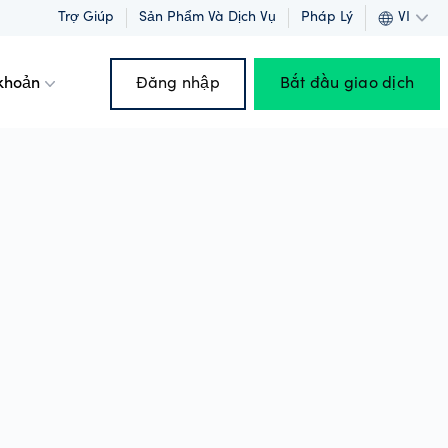
Trợ Giúp
Sản Phẩm Và Dịch Vụ
Pháp Lý
VI
 khoản
Đăng nhập
Bắt đầu giao dịch
h nghiệp
 quỹ
i