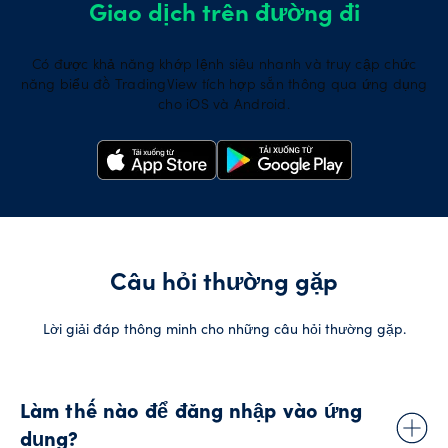
Giao dịch trên đường đi
Có được khả năng khớp lệnh siêu nhanh và truy cập chức
năng biểu đồ TradingView tích hợp sẵn thông qua ứng dụng
cho iOS và Android.
Câu hỏi thường gặp
Lời giải đáp thông minh cho những câu hỏi thường gặp.
Làm thế nào để đăng nhập vào ứng
dụng?