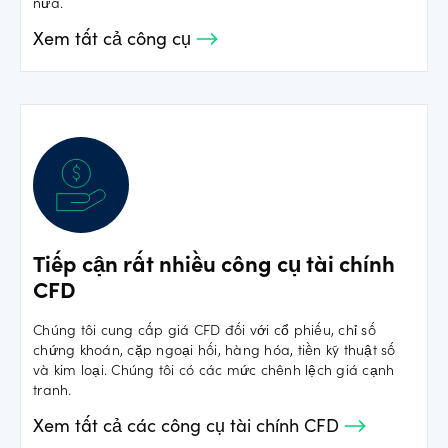
nữa.
Xem tất cả công cụ
Tiếp cận rất nhiều công cụ tài chính
CFD
Chúng tôi cung cấp giá CFD đối với cổ phiếu, chỉ số
chứng khoán, cặp ngoại hối, hàng hóa, tiền kỹ thuật số
và kim loại. Chúng tôi có các mức chênh lệch giá cạnh
tranh.
Xem tất cả các công cụ tài chính CFD