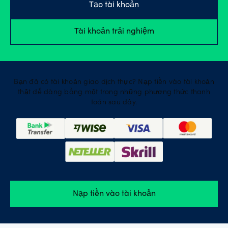
Tạo tài khoản
Tài khoản trải nghiệm
Bạn đã có tài khoản giao dịch thực? Nạp tiền vào tài khoản
thật dễ dàng bằng một trong những phương thức thanh
toán sau đây.
Nạp tiền vào tài khoản