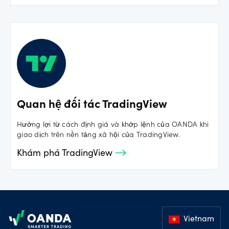
Quan hệ đối tác TradingView
Hưởng lợi từ cách định giá và khớp lệnh của OANDA khi
giao dịch trên nền tảng xã hội của TradingView.
Khám phá TradingView
Footer
Vietnam