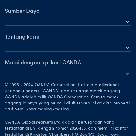
OANDA Seluler
Saham
TradingView
Sumber Daya
Komoditas
expand_more
MetaTrader 5
Dukungan
Mata Uang Kripto
OANDA Labs
Tentang kami
expand_more
Pelajari
OANDA Group
Penghargaan
Mulai dengan aplikasi OANDA
expand_more
Mitra Pemasaran
Unduh di App Store
Karier
© 1996 - 2024 OANDA Corporation. Hak cipta dilindungi
Dapatkan di Google Play
undang-undang. "OANDA", dan keluarga merek dagang
Legal documents
OANDA adalah milik OANDA Corporation. Semua merek
Trading di TradingView
dagang lainnya yang muncul di situs web ini adalah properti
dari pemiliknya masing-masing.
OANDA Global Markets Ltd adalah perusahaan yang
terdaftar di BVI dengan nomor 2026433, dan memiliki kantor
terdaftar di Kingston Chambers, PO Box 173, Road Town,