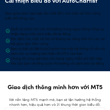
Cải thiện biểu đồ với AutoChartist
Đưa giao dịch của bạn lên một tầm cao mới với tính năng
biểu đồ nâng cao.
Quét và phân tích các thị trường trong ngày bằng công cụ
nhận dạng mẫu hình biểu đồ tự động
Xác định các mức hỗ trợ và kháng cự, đồng thời tìm các cơ
hội giao dịch tiềm năng
Bạn có thể cài đặt AutoChartist như một hệ thống cố vấn và
xem các xu hướng trên biểu đồ MT5 của bạn
Chúng tôi cũng gửi báo cáo hàng ngày miễn phí đến hộp
thư của bạn với tổng quan thị trường và cảnh báo tự động
Giao dịch thông minh hơn với MT5
Với nền tảng MT5 mạnh mẽ, bạn sẽ tận hưởng hệ thống
nhanh hơn, hiệu quả hơn và 21 khung thời gian biểu đồ.