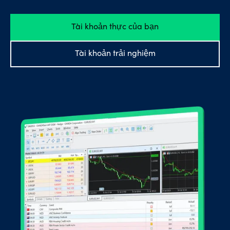
Các
loại
Tài khoản thực của bạn
tài
khoản
Tài khoản trải nghiệm
Hỗ
trợ tài
khoản
Khám
phá
thêm