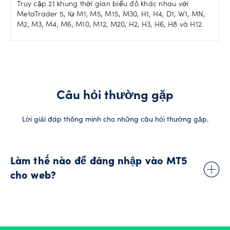
Truy cập 21 khung thời gian biểu đồ khác nhau với
MetaTrader 5, từ M1, M5, M15, M30, H1, H4, D1, W1, MN,
M2, M3, M4, M6, M10, M12, M20, H2, H3, H6, H8 và H12.
Câu hỏi thường gặp
Lời giải đáp thông minh cho những câu hỏi thường gặp.
Làm thế nào để đăng nhập vào MT5
cho web?
MetaTrader 5 cho web cho phép bạn giao dịch ngay từ trình