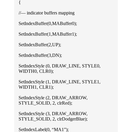
{
//— indicator buffers mapping
SetIndexBuffer(0,MABuffer0);
SetIndexBuffer(1,MABuffer1);
SetIndexBuffer(2,UP);
SetIndexBuffer(3,DN);
SetIndexStyle (0, DRAW_LINE, STYLE0,
WIDTH0, CLR0);
SetIndexStyle (1, DRAW_LINE, STYLE1,
WIDTH1, CLR1);
SetIndexStyle (2, DRAW_ARROW,
STYLE_SOLID, 2, clrRed);
SetIndexStyle (3, DRAW_ARROW,
STYLE_SOLID, 2, clrDodgerBlue);
SetIndexLabel(0, “MA1”);