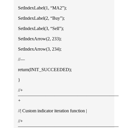
SetIndexLabel(1, “MA2”);
SetIndexLabel(2, “Buy”);
SetIndexLabel(3, “Sell”);
SetIndexArrow(2, 233);
SetIndexArrow(3, 234);
//—
return(INIT_SUCCEEDED);
}
//+
——————————————————————
+
//| Custom indicator iteration function |
//+
——————————————————————