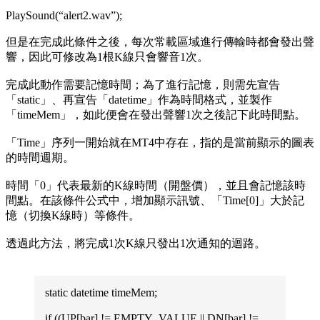
PlaySound(“alert2.wav”);
但是在完成此條件之後，每次常載區域進行傳輸時都會發出聲
響，因此可修改為1根K線只會響音1次。
完成此動作需要記憶時間；為了進行記憶，則需先宣告
「static」、再宣告「datetime」作為時間格式，並製作
「timeMem」，如此便會在發出聲響1次之後記下此時間點。
「Time」序列一開始就在MT4中存在，指的是當前顯示的圖表
的時間週期。
時間「0」代表最新的K線時間（開盤價），並且會記憶該時
間點。在該條件公式中，增加顯示訊號、「Time[0]」大於記
憶（切換K線時）等條件。
透過此方法，將完成1次K線只發出1次通知的迴路。
static datetime timeMem;
if ((UP[bar] != EMPTY_VALUE || DN[bar] !=