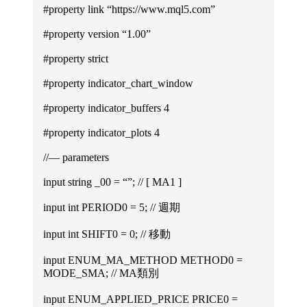
#property link “https://www.mql5.com”
#property version “1.00”
#property strict
#property indicator_chart_window
#property indicator_buffers 4
#property indicator_plots 4
//— parameters
input string _00 = “”; // [ MA1 ]
input int PERIOD0 = 5; // 週期
input int SHIFT0 = 0; // 移動
input ENUM_MA_METHOD METHOD0 =
MODE_SMA; // MA類別
input ENUM_APPLIED_PRICE PRICE0 =