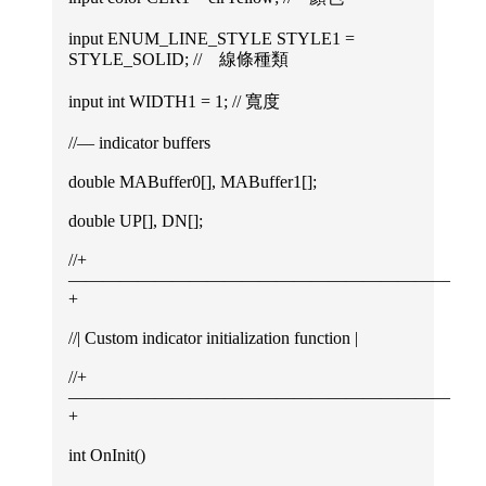
input ENUM_LINE_STYLE STYLE1 =
STYLE_SOLID; // 線條種類
input int WIDTH1 = 1; // 寬度
//— indicator buffers
double MABuffer0[], MABuffer1[];
double UP[], DN[];
//+
——————————————————————
+
//| Custom indicator initialization function |
//+
——————————————————————
+
int OnInit()