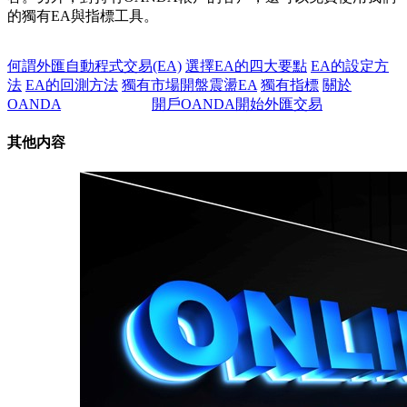
的獨有EA與指標工具。
何謂外匯自動程式交易(EA)
選擇EA的四大要點
EA的設定方
法
EA的回測方法
獨有市場開盤震盪EA
獨有指標
關於
OANDA
開戶OANDA開始外匯交易
其他内容