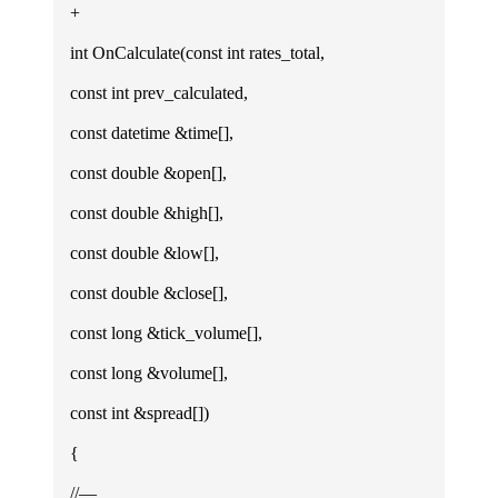
+
int OnCalculate(const int rates_total,
const int prev_calculated,
const datetime &time[],
const double &open[],
const double &high[],
const double &low[],
const double &close[],
const long &tick_volume[],
const long &volume[],
const int &spread[])
{
//—