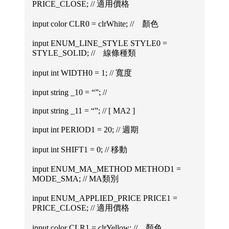
PRICE_CLOSE; // 適用價格
input color CLR0 = clrWhite; // 顏色
input ENUM_LINE_STYLE STYLE0 =
STYLE_SOLID; // 線條種類
input int WIDTH0 = 1; // 寬度
input string _10 = “”; //
input string _11 = “”; // [ MA2 ]
input int PERIOD1 = 20; // 週期
input int SHIFT1 = 0; // 移動
input ENUM_MA_METHOD METHOD1 =
MODE_SMA; // MA類別
input ENUM_APPLIED_PRICE PRICE1 =
PRICE_CLOSE; // 適用價格
input color CLR1 = clrYellow; // 顏色