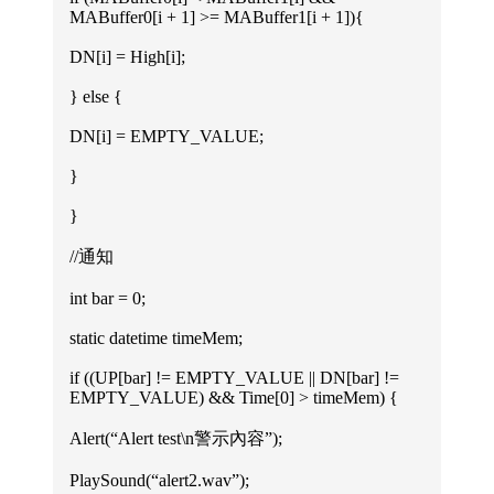
MABuffer0[i + 1] >= MABuffer1[i + 1]){
DN[i] = High[i];
} else {
DN[i] = EMPTY_VALUE;
}
}
//通知
int bar = 0;
static datetime timeMem;
if ((UP[bar] != EMPTY_VALUE || DN[bar] !=
EMPTY_VALUE) && Time[0] > timeMem) {
Alert(“Alert test\n警示內容”);
PlaySound(“alert2.wav”);