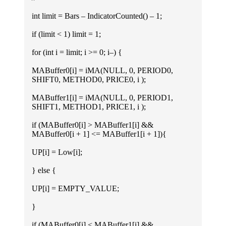
int limit = Bars – IndicatorCounted() – 1;
if (limit < 1) limit = 1;
for (int i = limit; i >= 0; i–) {
MABuffer0[i] = iMA(NULL, 0, PERIOD0,
SHIFT0, METHOD0, PRICE0, i );
MABuffer1[i] = iMA(NULL, 0, PERIOD1,
SHIFT1, METHOD1, PRICE1, i );
if (MABuffer0[i] > MABuffer1[i] &&
MABuffer0[i + 1] <= MABuffer1[i + 1]){
UP[i] = Low[i];
} else {
UP[i] = EMPTY_VALUE;
}
if (MABuffer0[i] < MABuffer1[i] &&