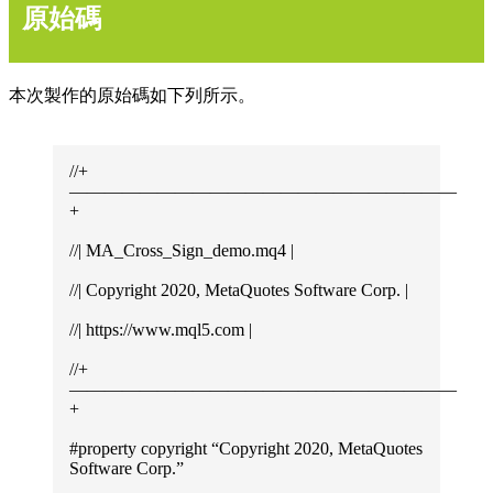
原始碼
本次製作的原始碼如下列所示。
//+
——————————————————————
+
//| MA_Cross_Sign_demo.mq4 |
//| Copyright 2020, MetaQuotes Software Corp. |
//| https://www.mql5.com |
//+
——————————————————————
+
#property copyright “Copyright 2020, MetaQuotes
Software Corp.”