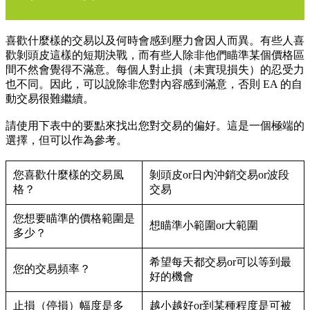
喜歡什麼樣的交易以及何時會感到壓力會因人而異。有些人喜
歡剝頭皮這樣的短期決戰，而有些人除非他們瞄準某個價格區
間不然會覺得不滿意。每個人對止損（未實現損失）的忍受力
也不同。因此，可以說除非您對內容感到滿意，否則 EA 的自
動交易很難繼續。
請使用下表中的要點來找出您對交易的偏好。這是一個極端的
選擇，但可以作為參考。
您喜歡什麼樣的交易風
剝頭皮or日內沖銷交易or波段
格？
交易
您想要瞄準的價格範圍是
想瞄準小範圍or大範圍
多少？
希望每天都交易or可以等到最
您的交易頻率？
好的機會
止損（停損）幅度是多
越小越好or到某種程度是可被