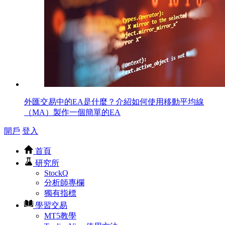
外匯交易中的EA是什麼？介紹如何使用移動平均線
（MA）製作一個簡單的EA
開戶
登入
首頁
研究所
StockQ
分析師專欄
獨有指標
學習交易
MT5教學