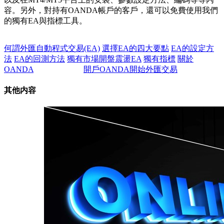
容。另外，對持有OANDA帳戶的客戶，還可以免費使用我們
的獨有EA與指標工具。
何謂外匯自動程式交易(EA)
選擇EA的四大要點
EA的設定方
法
EA的回測方法
獨有市場開盤震盪EA
獨有指標
關於
OANDA
開戶OANDA開始外匯交易
其他内容