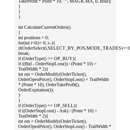
TakeProfit * Point * 10, "", MAGICMA, 0, Blue);
}
}
}
int CalculateCurrentOrders()
{
int positions = 0;
for(int i=0;i= 0; i--){
if(OrderSelect(i,SELECT_BY_POS,MODE_TRADES)==fa
break;
if (OrderType() == OP_BUY){
if ((Bid - OrderStopLoss()) / (Point * 10) >
TrailWidth * 2){
int om = OrderModify(OrderTicket(),
OrderOpenPrice(), OrderStopLoss() + TrailWidth
* (Point * 10), OrderTakeProfit(),
OrderExpiration());
}
}
if (OrderType() == OP_SELL){
if ((OrderStopLoss() - Ask) / (Point * 10) >
TrailWidth * 2){
int om = OrderModify(OrderTicket(),
OrderOpenPrice(), OrderStopLoss() - TrailWidth *