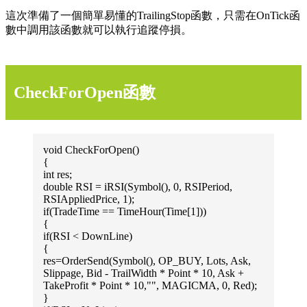
這次準備了一個簡單易懂的TrailingStop函數，只需在OnTick函
數中調用該函數就可以執行追蹤停損。
CheckForOpen函數
void CheckForOpen()
{
int res;
double RSI = iRSI(Symbol(), 0, RSIPeriod,
RSIAppliedPrice, 1);
if(TradeTime == TimeHour(Time[1]))
{
if(RSI < DownLine)
{
res=OrderSend(Symbol(), OP_BUY, Lots, Ask,
Slippage, Bid - TrailWidth * Point * 10, Ask +
TakeProfit * Point * 10,"", MAGICMA, 0, Red);
}