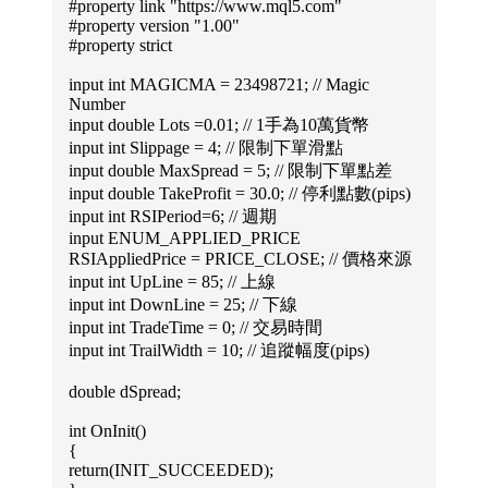
#property link "https://www.mql5.com"
#property version "1.00"
#property strict
input int MAGICMA = 23498721; // Magic
Number
input double Lots =0.01; // 1手為10萬貨幣
input int Slippage = 4; // 限制下單滑點
input double MaxSpread = 5; // 限制下單點差
input double TakeProfit = 30.0; // 停利點數(pips)
input int RSIPeriod=6; // 週期
input ENUM_APPLIED_PRICE
RSIAppliedPrice = PRICE_CLOSE; // 價格來源
input int UpLine = 85; // 上線
input int DownLine = 25; // 下線
input int TradeTime = 0; // 交易時間
input int TrailWidth = 10; // 追蹤幅度(pips)
double dSpread;
int OnInit()
{
return(INIT_SUCCEEDED);