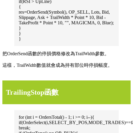
if(RSI > UpLine)
{
res=OrderSend(Symbol(), OP_SELL, Lots, Bid,
Slippage, Ask + TrailWidth * Point * 10, Bid -
TakeProfit * Point * 10, "", MAGICMA, 0, Blue);
}
}
}
把OrderSend函數的停損價格修改為TrailWidth參數。
這樣，TrailWidth數值就會成為持有部位時停損幅度。
TrailingStop函數
for (int i = OrdersTotal() - 1; i >= 0; i--){
if(OrderSelect(i,SELECT_BY_POS,MODE_TRADES)==fa
break;