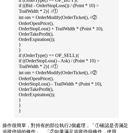
if (OrderType() == OP_BUY){
if ((Bid - OrderStopLoss()) / (Point * 10) >
TrailWidth * 2){ //①
int om = OrderModify(OrderTicket(), //②
OrderOpenPrice(),
OrderStopLoss() + TrailWidth * (Point * 10),
OrderTakeProfit(),
OrderExpiration());
}
}
if (OrderType() == OP_SELL){
if ((OrderStopLoss() - Ask) / (Point * 10) >
TrailWidth * 2){ //①
int om = OrderModify(OrderTicket(), //②
OrderOpenPrice(),
OrderStopLoss() - TrailWidth * (Point * 10),
OrderTakeProfit(),
OrderExpiration());
}
}
}
操作很簡單，對持有的部位執行2個處理，「①確認是否滿足
追蹤停損的條件」、「②如果滿足追蹤停損條件，使用