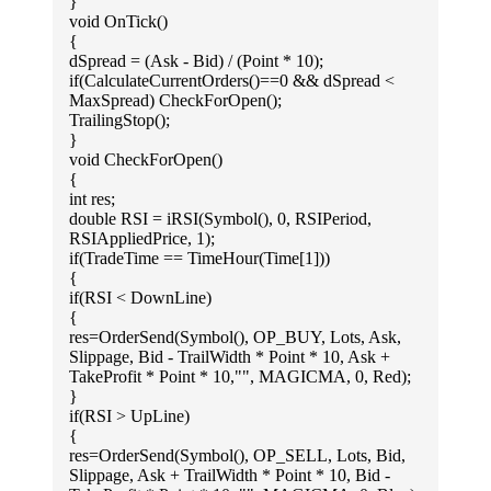
}
void OnTick()
{
dSpread = (Ask - Bid) / (Point * 10);
if(CalculateCurrentOrders()==0 && dSpread <
MaxSpread) CheckForOpen();
TrailingStop();
}
void CheckForOpen()
{
int res;
double RSI = iRSI(Symbol(), 0, RSIPeriod,
RSIAppliedPrice, 1);
if(TradeTime == TimeHour(Time[1]))
{
if(RSI < DownLine)
{
res=OrderSend(Symbol(), OP_BUY, Lots, Ask,
Slippage, Bid - TrailWidth * Point * 10, Ask +
TakeProfit * Point * 10,"", MAGICMA, 0, Red);
}
if(RSI > UpLine)
{
res=OrderSend(Symbol(), OP_SELL, Lots, Bid,
Slippage, Ask + TrailWidth * Point * 10, Bid -