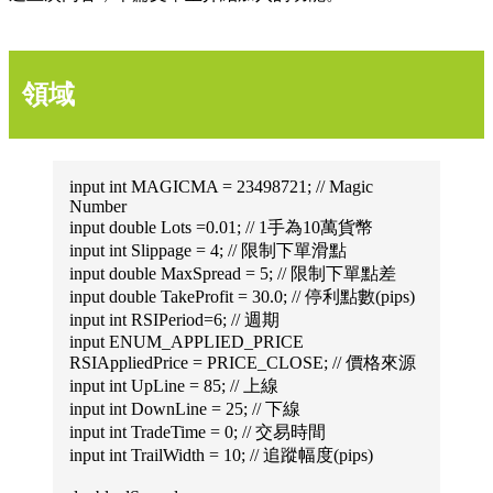
領域
input int MAGICMA = 23498721; // Magic
Number
input double Lots =0.01; // 1手為10萬貨幣
input int Slippage = 4; // 限制下單滑點
input double MaxSpread = 5; // 限制下單點差
input double TakeProfit = 30.0; // 停利點數(pips)
input int RSIPeriod=6; // 週期
input ENUM_APPLIED_PRICE
RSIAppliedPrice = PRICE_CLOSE; // 價格來源
input int UpLine = 85; // 上線
input int DownLine = 25; // 下線
input int TradeTime = 0; // 交易時間
input int TrailWidth = 10; // 追蹤幅度(pips)