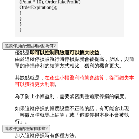
(Point * 10), OrderTakeProfit(),
OrderExpiration());
}
}
}
}
追蹤停損的優點與缺點為何?
優點是
即可以控制風險還可以擴大收益
。
由於追蹤停損被執行時停損點就會被提高，所以，與簡
單的停損停利的結算方式相比，獲利的機會更大。
其缺點就是，
在產生小幅盈利時就會結算，從而錯失本
可以獲得更大利潤
。
為了防止小幅盈利，需要緊密調整追蹤停損的幅度。
如果追蹤停損的幅度設置不正確的話，有可能會出現
「輕微反彈就馬上結算」或「追蹤停損本身不會被執
行」。
追蹤停損的種類有哪些?
加入追蹤停損時有多種方法。