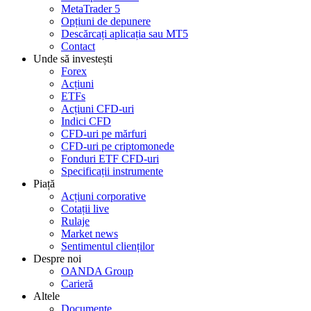
MetaTrader 5
Opțiuni de depunere
Descărcați aplicația sau MT5
Contact
Unde să investești
Forex
Acțiuni
ETFs
Acțiuni CFD-uri
Indici CFD
CFD-uri pe mărfuri
CFD-uri pe criptomonede
Fonduri ETF CFD-uri
Specificații instrumente
Piață
Acțiuni corporative
Cotații live
Rulaje
Market news
Sentimentul clienților
Despre noi
OANDA Group
Carieră
Altele
Documente