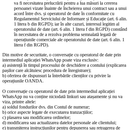
va fi necesitatea prelucrării pentru a lua măsuri la cererea
persoanei vizate înainte de încheierea unui contract sau a unui
acord între dvs. și operatorul de date în conformitate cu
Regulamentul Serviciului de Informare și Educație (art. 6 alin.
1 litera b din RGPD); iar în alte cazuri, interesul legitim al
operatorului de date (art. 6 alin. 1 litera f din RGPD) constând
în necesitatea de a rezolva problema semnalată legată de
operațiunile comerciale ale operatorului de date (art. 6 alin. 1
litera f din RGPD).
Din motive de securitate, o conversație cu operatorul de date prin
intermediul aplicației WhatsApp poate viza exclusiv:
a) asistență în timpul procesului de deschidere a contului (explicarea
pașilor care alcătuiesc procedura de înregistrare);
b) oferirea de răspunsuri la întrebările clienților cu privire la
operațiunile OANDA.
O conversație cu operatorul de date prin intermediul aplicației
WhatsApp nu va conține niciodată linkuri sau atașamente și nu va
viza, printre altele:
a) soldul fondurilor dvs. din Contul de numerar;
b) orice aspecte legate de executarea tranzacțiilor;
c) plasarea sau modificarea ordinelor;
d) modificarea sau actualizarea datelor personale ale clientului;
e) transmiterea instrucțiunilor pentru depunerea sau retragerea de