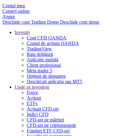
Contul meu
Comerț online
Ajutor
Deschide cont
Trading
Demo
Deschide cont demo
Investiți
Cont CFD OANDA
Contul de acțiuni OANDA
TradingView
Rata dobânzii
Aplicație mobilă
Client profesional
Meta trader 5
Opțiuni de depunere
Descărcați aplicația sau MT5
Unde să investești
Forex
Acțiuni
ETFs
Acțiuni CFD-uri
Indici CFD
CFD-uri pe mărfuri
CFD-uri pe criptomonede
Fonduri ETF CFD-uri