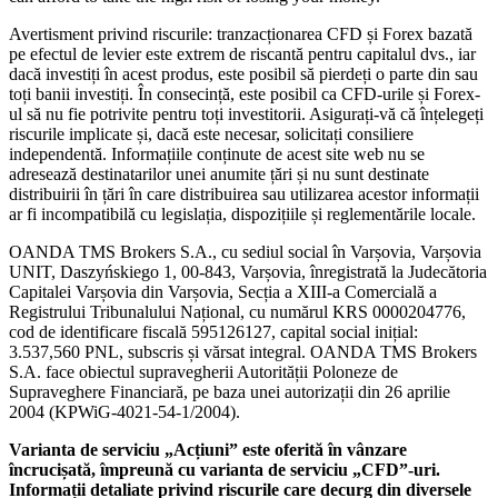
Avertisment privind riscurile: tranzacționarea CFD și Forex bazată
pe efectul de levier este extrem de riscantă pentru capitalul dvs., iar
dacă investiți în acest produs, este posibil să pierdeți o parte din sau
toți banii investiți. În consecință, este posibil ca CFD-urile și Forex-
ul să nu fie potrivite pentru toți investitorii. Asigurați-vă că înțelegeți
riscurile implicate și, dacă este necesar, solicitați consiliere
independentă. Informațiile conținute de acest site web nu se
adresează destinatarilor unei anumite țări și nu sunt destinate
distribuirii în țări în care distribuirea sau utilizarea acestor informații
ar fi incompatibilă cu legislația, dispozițiile și reglementările locale.
OANDA TMS Brokers S.A., cu sediul social în Varșovia, Varșovia
UNIT, Daszyńskiego 1, 00-843, Varșovia, înregistrată la Judecătoria
Capitalei Varșovia din Varșovia, Secția a XIII-a Comercială a
Registrului Tribunalului Național, cu numărul KRS 0000204776,
cod de identificare fiscală 595126127, capital social inițial:
3.537,560 PNL, subscris și vărsat integral. OANDA TMS Brokers
S.A. face obiectul supravegherii Autorității Poloneze de
Supraveghere Financiară, pe baza unei autorizații din 26 aprilie
2004 (KPWiG-4021-54-1/2004).
Varianta de serviciu „Acțiuni” este oferită în vânzare
încrucișată, împreună cu varianta de serviciu „CFD”-uri.
Informații detaliate privind riscurile care decurg din diversele