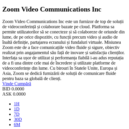
Zoom Video Communications Inc
Zoom Video Communications Inc este un furnizor de top de soluții
de videoconferință și colaborare bazate pe cloud. Platforma sa
permite utilizatorilor să se conecteze și să colaboreze de oriunde din
lume, de pe orice dispozitiv, cu funcții precum video și audio de
înaltă definiție, partajarea ecranului și fundaluri virtuale. Misiunea
Zoom este de a face comunicațiile video fluide și sigure, obiectiv
realizat prin angajamentul său față de inovare și satisfacția clienților.
Interfața sa ușor de utilizat și performanța fiabilă i-au adus reputația
de a fi una dintre cele mai de încredere și utilizate platforme de
videoconferințe din lume. Cu birouri în Statele Unite, Europa și
Asia, Zoom se dedică furnizării de soluții de comunicare fluide
pentru baza sa globală de clienți.
Vinde
Cumpără
BID
0.0000
ASK
0.0000
1H
1D
7D
30D
6M