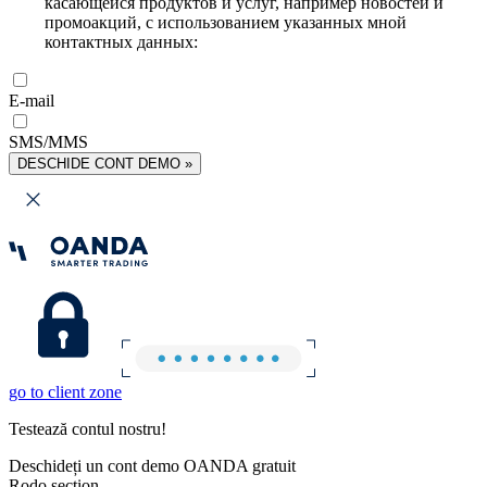
касающейся продуктов и услуг, например новостей и
промоакций, с использованием указанных мной
контактных данных:
E-mail
SMS/MMS
DESCHIDE CONT DEMO »
go to client zone
Testează contul nostru!
Deschideți un cont demo OANDA gratuit
Rodo section