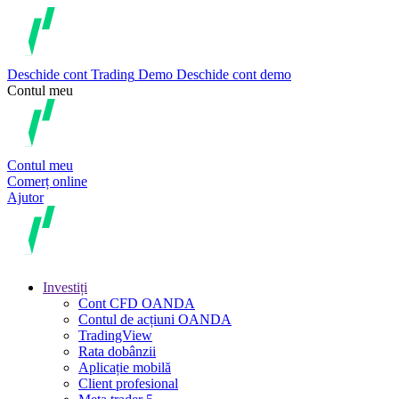
Deschide cont
Trading
Demo
Deschide cont demo
Contul meu
Contul meu
Comerț online
Ajutor
Investiți
Cont CFD OANDA
Contul de acțiuni OANDA
TradingView
Rata dobânzii
Aplicație mobilă
Client profesional