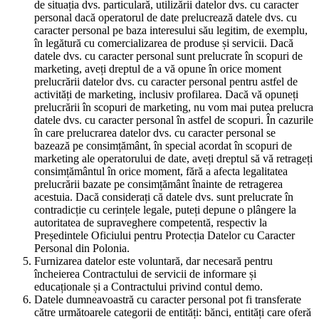
de situația dvs. particulară, utilizării datelor dvs. cu caracter
personal dacă operatorul de date prelucrează datele dvs. cu
caracter personal pe baza interesului său legitim, de exemplu,
în legătură cu comercializarea de produse și servicii. Dacă
datele dvs. cu caracter personal sunt prelucrate în scopuri de
marketing, aveți dreptul de a vă opune în orice moment
prelucrării datelor dvs. cu caracter personal pentru astfel de
activități de marketing, inclusiv profilarea. Dacă vă opuneți
prelucrării în scopuri de marketing, nu vom mai putea prelucra
datele dvs. cu caracter personal în astfel de scopuri. În cazurile
în care prelucrarea datelor dvs. cu caracter personal se
bazează pe consimțământ, în special acordat în scopuri de
marketing ale operatorului de date, aveți dreptul să vă retrageți
consimțământul în orice moment, fără a afecta legalitatea
prelucrării bazate pe consimțământ înainte de retragerea
acestuia. Dacă considerați că datele dvs. sunt prelucrate în
contradicție cu cerințele legale, puteți depune o plângere la
autoritatea de supraveghere competentă, respectiv la
Președintele Oficiului pentru Protecția Datelor cu Caracter
Personal din Polonia.
Furnizarea datelor este voluntară, dar necesară pentru
încheierea Contractului de servicii de informare și
educaționale și a Contractului privind contul demo.
Datele dumneavoastră cu caracter personal pot fi transferate
către următoarele categorii de entități: bănci, entități care oferă