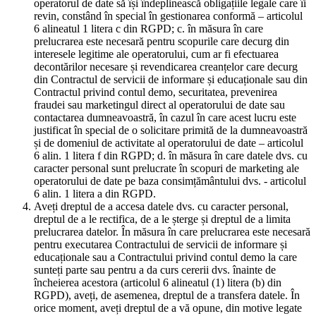
operatorul de date să își îndeplinească obligațiile legale care îi
revin, constând în special în gestionarea conformă – articolul
6 alineatul 1 litera c din RGPD; c. în măsura în care
prelucrarea este necesară pentru scopurile care decurg din
interesele legitime ale operatorului, cum ar fi efectuarea
decontărilor necesare și revendicarea creanțelor care decurg
din Contractul de servicii de informare și educaționale sau din
Contractul privind contul demo, securitatea, prevenirea
fraudei sau marketingul direct al operatorului de date sau
contactarea dumneavoastră, în cazul în care acest lucru este
justificat în special de o solicitare primită de la dumneavoastră
și de domeniul de activitate al operatorului de date – articolul
6 alin. 1 litera f din RGPD; d. în măsura în care datele dvs. cu
caracter personal sunt prelucrate în scopuri de marketing ale
operatorului de date pe baza consimțământului dvs. - articolul
6 alin. 1 litera a din RGPD.
Aveți dreptul de a accesa datele dvs. cu caracter personal,
dreptul de a le rectifica, de a le șterge și dreptul de a limita
prelucrarea datelor. În măsura în care prelucrarea este necesară
pentru executarea Contractului de servicii de informare și
educaționale sau a Contractului privind contul demo la care
sunteți parte sau pentru a da curs cererii dvs. înainte de
încheierea acestora (articolul 6 alineatul (1) litera (b) din
RGPD), aveți, de asemenea, dreptul de a transfera datele. În
orice moment, aveți dreptul de a vă opune, din motive legate