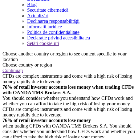
Blog
Securitate cibernetică
Actualizări
Declinarea responsabilității
Informații juridice
Politica de confidențialitate
Declarație privind accesibilitatea
Setări cookie-uri
Choose another country or region to see content specific to your
location
Choose country or region
Continuați
CFDs are complex instruments and come with a high risk of losing
money rapidly due to leverage.
76% of retail investor accounts lose money when trading CFDs
with OANDA TMS Brokers S.A.
You should consider whether you understand how CFDs work and
whether you can afford to take the high risk of losing your money.
CFDs are complex instruments and come with a high risk of losing
money rapidly due to leverage.
76% of retail investor accounts lose money
when trading CFDs with OANDA TMS Brokers S.A. You should
consider whether you understand how CFDs work and whether you
can afford to take the high risk of losing your money.