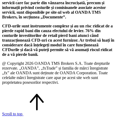
servicii care fac parte din vânzarea încrucișată, precum și
informații privind costurile și comisioanele asociate acestor
servicii, sunt disponibile pe site-ul web al OANDA TMS
Brokers, în secțiunea „Documente”.
CFD-urile sunt instrumente complexe și au un risc ridicat de a
pierde rapid bani din cauza efectului de levier. 76% din
conturile investitorilor de retail pierd bani atunci când
tranzacționează CFD-uri cu acest furnizor. Ar trebui să luați în
considerare dacă înțelegeți modul în care funcționează
CFDurile și dacă vă puteți permite să vă asumați riscul ridicat
de a vă pierde banii.
@ Copyright 2026 OANDA TMS Brokers S.A. Toate drepturile
rezervate. „OANDA”, „fxTrade” și familia de mărci înregistrate
„fx” ale OANDA sunt deținute de OANDA Corporation. Toate
celelalte mărci înregistrate care apar pe acest site web sunt
proprietatea posesorilor respectivi.
Scroll to top