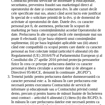
Contractul privind serviciile de informare și educaționale,
securitatea, prevenirea fraudei sau marketingul direct al
operatorului de date și contactarea dvs. în alte cazuri decât
cele specificate mai sus, atunci când acest lucru este justificat
în special de o solicitare primită de la dvs. și de domeniul de
activitate al operatorului de date. Datele dvs. cu caracter
personal pot fi, de asemenea, prelucrate în scopuri de
marketing pe baza consimțământului acordat Operatorului de
date. Prelucrarea în alte scopuri decât cele menționate mai sus
poate fi efectuată: (i) pe baza obținerii unui consimțământ
suplimentar, (ii) pe baza legislației aplicabile sau (iii) atunci
când este compatibilă cu scopul pentru care datele cu caracter
personal au fost colectate inițial (articolul 6 alineatul (4) din
Regulamentul (UE) 2016/679 al Parlamentului European și al
Consiliului din 27 aprilie 2016 privind protecția persoanelor
fizice în ceea ce privește prelucrarea datelor cu caracter
personal și libera circulație a acestor date și de abrogare a
Directivei 95/46/CE, denumit în continuare „RGPD”).
Temeiul juridic pentru prelucrarea datelor dumneavoastră cu
caracter personal este: a. în măsura în care prelucrarea este
necesară pentru executarea Contractului de servicii de
informare și educaționale sau a Contractului privind contul
demo, precum și pentru luarea de măsuri înainte de încheierea
unui contract – articolul 6 alineatul (1) litera (b) din RGPD; b.
în măsura în care prelucrarea datelor este necesară pentru ca