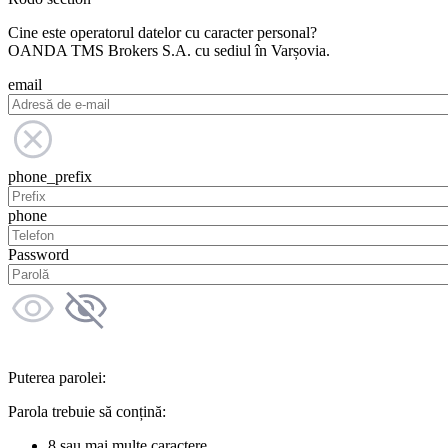
Cine este operatorul datelor cu caracter personal?
OANDA TMS Brokers S.A. cu sediul în Varșovia.
email
phone_prefix
phone
Password
Puterea parolei:
Parola trebuie să conțină:
8 sau mai multe caractere