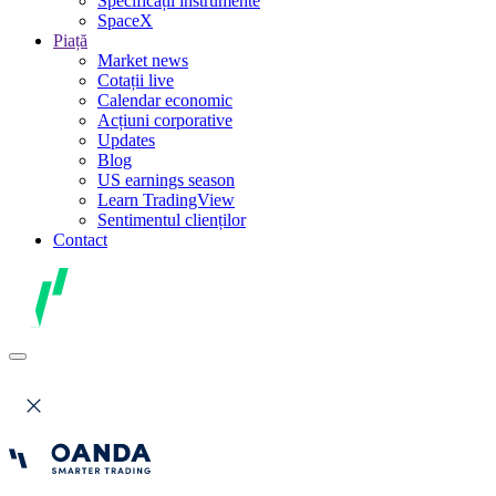
Specificații instrumente
SpaceX
Piață
Market news
Cotații live
Calendar economic
Acțiuni corporative
Updates
Blog
US earnings season
Learn TradingView
Sentimentul clienților
Contact