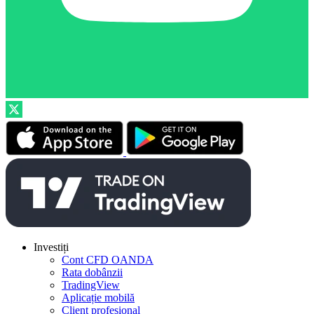
Investiți
Cont CFD OANDA
Rata dobânzii
TradingView
Aplicație mobilă
Client profesional