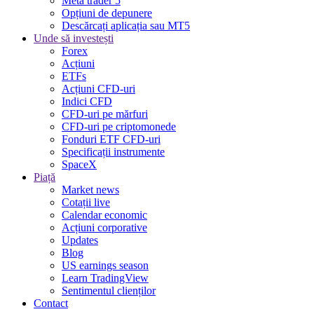
Meta trader 5
Opțiuni de depunere
Descărcați aplicația sau MT5
Unde să investești
Forex
Acțiuni
ETFs
Acțiuni CFD-uri
Indici CFD
CFD-uri pe mărfuri
CFD-uri pe criptomonede
Fonduri ETF CFD-uri
Specificații instrumente
SpaceX
Piață
Market news
Cotații live
Calendar economic
Acțiuni corporative
Updates
Blog
US earnings season
Learn TradingView
Sentimentul clienților
Contact