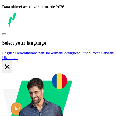
Data ultimei actualizări: 4 martie 2026.
Select your language
English
French
Italian
Spanish
German
Portuguese
Dutch
Czech
Latvian
L
Ukrainian
×