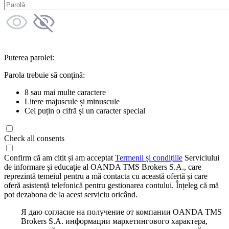
Puterea parolei:
Parola trebuie să conțină:
8 sau mai multe caractere
Litere majuscule și minuscule
Cel puțin o cifră și un caracter special
Check all consents
Confirm că am citit și am acceptat
Termenii și condițiile
Serviciului
de informare și educație al OANDA TMS Brokers S.A., care
reprezintă temeiul pentru a mă contacta cu această ofertă și care
oferă asistență telefonică pentru gestionarea contului. Înțeleg că mă
pot dezabona de la acest serviciu oricând.
Я даю согласие на получение от компании OANDA TMS
Brokers S.A. информации маркетингового характера,