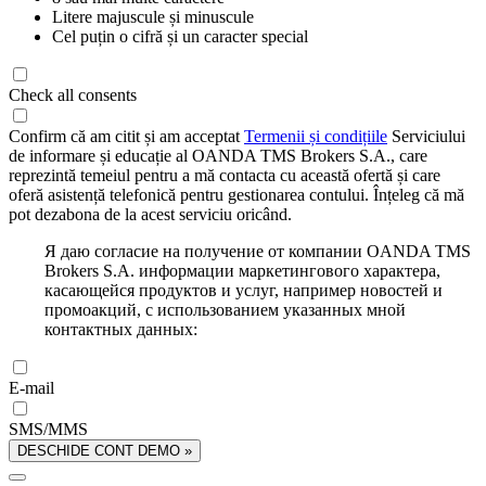
Litere majuscule și minuscule
Cel puțin o cifră și un caracter special
Check all consents
Confirm că am citit și am acceptat
Termenii și condițiile
Serviciului
de informare și educație al OANDA TMS Brokers S.A., care
reprezintă temeiul pentru a mă contacta cu această ofertă și care
oferă asistență telefonică pentru gestionarea contului. Înțeleg că mă
pot dezabona de la acest serviciu oricând.
Я даю согласие на получение от компании OANDA TMS
Brokers S.A. информации маркетингового характера,
касающейся продуктов и услуг, например новостей и
промоакций, с использованием указанных мной
контактных данных:
E-mail
SMS/MMS
DESCHIDE CONT DEMO »