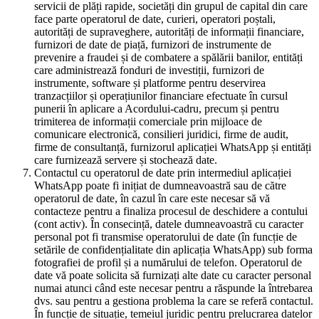
servicii de plăți rapide, societăți din grupul de capital din care
face parte operatorul de date, curieri, operatori poștali,
autorități de supraveghere, autorități de informații financiare,
furnizori de date de piață, furnizori de instrumente de
prevenire a fraudei și de combatere a spălării banilor, entități
care administrează fonduri de investiții, furnizori de
instrumente, software și platforme pentru deservirea
tranzacțiilor și operațiunilor financiare efectuate în cursul
punerii în aplicare a Acordului-cadru, precum și pentru
trimiterea de informații comerciale prin mijloace de
comunicare electronică, consilieri juridici, firme de audit,
firme de consultanță, furnizorul aplicației WhatsApp și entități
care furnizează servere și stochează date.
Contactul cu operatorul de date prin intermediul aplicației
WhatsApp poate fi inițiat de dumneavoastră sau de către
operatorul de date, în cazul în care este necesar să vă
contacteze pentru a finaliza procesul de deschidere a contului
(cont activ). În consecință, datele dumneavoastră cu caracter
personal pot fi transmise operatorului de date (în funcție de
setările de confidențialitate din aplicația WhatsApp) sub forma
fotografiei de profil și a numărului de telefon. Operatorul de
date vă poate solicita să furnizați alte date cu caracter personal
numai atunci când este necesar pentru a răspunde la întrebarea
dvs. sau pentru a gestiona problema la care se referă contactul.
În funcție de situație, temeiul juridic pentru prelucrarea datelor