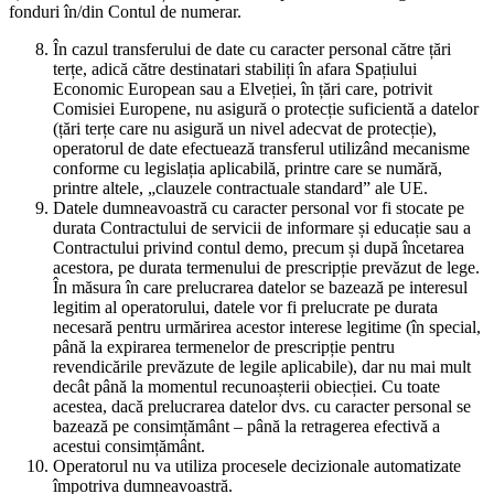
fonduri în/din Contul de numerar.
În cazul transferului de date cu caracter personal către țări
terțe, adică către destinatari stabiliți în afara Spațiului
Economic European sau a Elveției, în țări care, potrivit
Comisiei Europene, nu asigură o protecție suficientă a datelor
(țări terțe care nu asigură un nivel adecvat de protecție),
operatorul de date efectuează transferul utilizând mecanisme
conforme cu legislația aplicabilă, printre care se numără,
printre altele, „clauzele contractuale standard” ale UE.
Datele dumneavoastră cu caracter personal vor fi stocate pe
durata Contractului de servicii de informare și educație sau a
Contractului privind contul demo, precum și după încetarea
acestora, pe durata termenului de prescripție prevăzut de lege.
În măsura în care prelucrarea datelor se bazează pe interesul
legitim al operatorului, datele vor fi prelucrate pe durata
necesară pentru urmărirea acestor interese legitime (în special,
până la expirarea termenelor de prescripție pentru
revendicările prevăzute de legile aplicabile), dar nu mai mult
decât până la momentul recunoașterii obiecției. Cu toate
acestea, dacă prelucrarea datelor dvs. cu caracter personal se
bazează pe consimțământ – până la retragerea efectivă a
acestui consimțământ.
Operatorul nu va utiliza procesele decizionale automatizate
împotriva dumneavoastră.