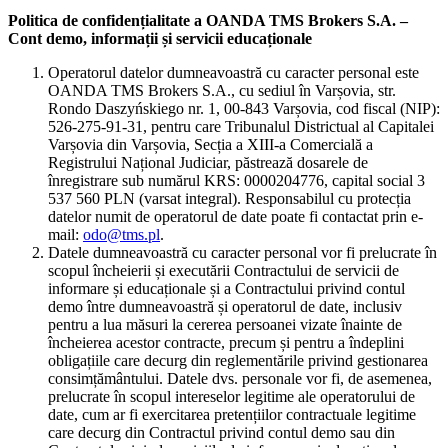
Politica de confidențialitate a OANDA TMS Brokers S.A. –
Cont demo, informații și servicii educaționale
Operatorul datelor dumneavoastră cu caracter personal este
OANDA TMS Brokers S.A., cu sediul în Varșovia, str.
Rondo Daszyńskiego nr. 1, 00-843 Varșovia, cod fiscal (NIP):
526-275-91-31, pentru care Tribunalul Districtual al Capitalei
Varșovia din Varșovia, Secția a XIII-a Comercială a
Registrului Național Judiciar, păstrează dosarele de
înregistrare sub numărul KRS: 0000204776, capital social 3
537 560 PLN (varsat integral). Responsabilul cu protecția
datelor numit de operatorul de date poate fi contactat prin e-
mail:
odo@tms.pl
.
Datele dumneavoastră cu caracter personal vor fi prelucrate în
scopul încheierii și executării Contractului de servicii de
informare și educaționale și a Contractului privind contul
demo între dumneavoastră și operatorul de date, inclusiv
pentru a lua măsuri la cererea persoanei vizate înainte de
încheierea acestor contracte, precum și pentru a îndeplini
obligațiile care decurg din reglementările privind gestionarea
consimțământului. Datele dvs. personale vor fi, de asemenea,
prelucrate în scopul intereselor legitime ale operatorului de
date, cum ar fi exercitarea pretențiilor contractuale legitime
care decurg din Contractul privind contul demo sau din