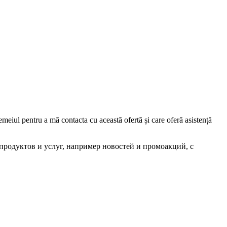
iul pentru a mă contacta cu această ofertă și care oferă asistență
родуктов и услуг, например новостей и промоакций, с