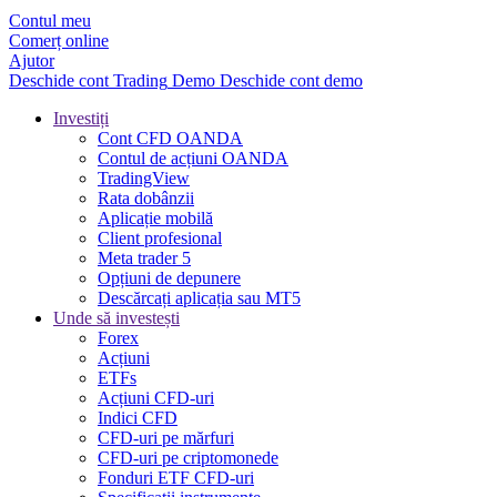
Contul meu
Comerț online
Ajutor
Deschide cont
Trading
Demo
Deschide cont demo
Investiți
Cont CFD OANDA
Contul de acțiuni OANDA
TradingView
Rata dobânzii
Aplicație mobilă
Client profesional
Meta trader 5
Opțiuni de depunere
Descărcați aplicația sau MT5
Unde să investești
Forex
Acțiuni
ETFs
Acțiuni CFD-uri
Indici CFD
CFD-uri pe mărfuri
CFD-uri pe criptomonede
Fonduri ETF CFD-uri