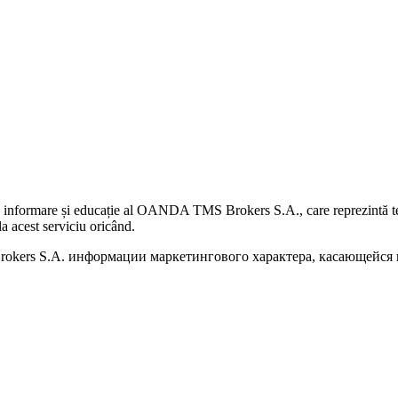
 informare și educație al OANDA TMS Brokers S.A., care reprezintă teme
a acest serviciu oricând.
kers S.A. информации маркетингового характера, касающейся п