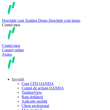
Deschide cont
Trading
Demo
Deschide cont demo
Contul meu
Contul meu
Comerț online
Ajutor
Investiți
Cont CFD OANDA
Contul de acțiuni OANDA
TradingView
Rata dobânzii
Aplicație mobilă
Client profesional