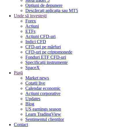
Meta trader 5
Opțiuni de depunere
Descărcați aplicația sau MT5
Unde să investești
Forex
Acțiuni
ETFs
Acțiuni CFD-uri
Indici CFD
CFD-uri pe mărfuri
CFD-uri pe criptomonede
Fonduri ETF CFD-uri
Specificații instrumente
SpaceX
Piață
Market news
Cotații live
Calendar economic
Acțiuni corporative
Updates
Blog
US earnings season
Learn TradingView
Sentimentul clienților
Contact