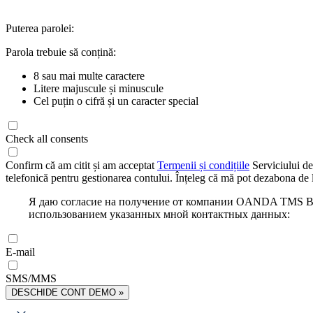
Puterea parolei:
Parola trebuie să conțină:
8 sau mai multe caractere
Litere majuscule și minuscule
Cel puțin o cifră și un caracter special
Check all consents
Confirm că am citit și am acceptat
Termenii și condițiile
Serviciului de
telefonică pentru gestionarea contului. Înțeleg că mă pot dezabona de l
Я даю согласие на получение от компании OANDA TMS Bro
использованием указанных мной контактных данных:
E-mail
SMS/MMS
DESCHIDE CONT DEMO »