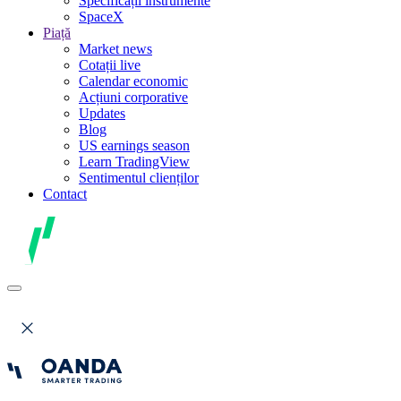
Specificații instrumente
SpaceX
Piață
Market news
Cotații live
Calendar economic
Acțiuni corporative
Updates
Blog
US earnings season
Learn TradingView
Sentimentul clienților
Contact