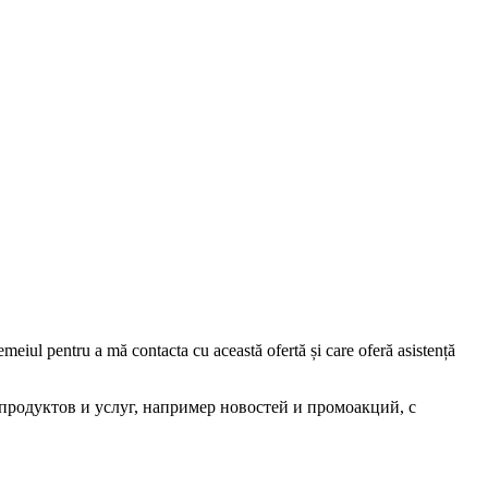
iul pentru a mă contacta cu această ofertă și care oferă asistență
родуктов и услуг, например новостей и промоакций, с