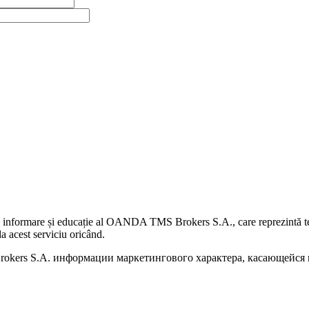
 informare și educație al OANDA TMS Brokers S.A., care reprezintă teme
a acest serviciu oricând.
kers S.A. информации маркетингового характера, касающейся п