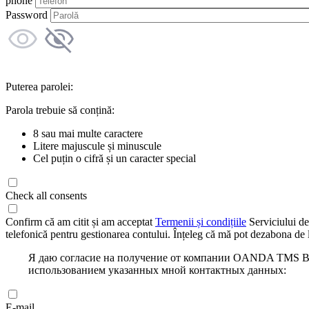
phone
Password
Puterea parolei:
Parola trebuie să conțină:
8 sau mai multe caractere
Litere majuscule și minuscule
Cel puțin o cifră și un caracter special
Check all consents
Confirm că am citit și am acceptat
Termenii și condițiile
Serviciului de
telefonică pentru gestionarea contului. Înțeleg că mă pot dezabona de l
Я даю согласие на получение от компании OANDA TMS Bro
использованием указанных мной контактных данных:
E-mail