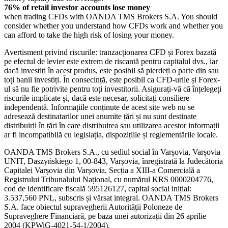
76% of retail investor accounts lose money
when trading CFDs with OANDA TMS Brokers S.A. You should
consider whether you understand how CFDs work and whether you
can afford to take the high risk of losing your money.
Avertisment privind riscurile: tranzacționarea CFD și Forex bazată
pe efectul de levier este extrem de riscantă pentru capitalul dvs., iar
dacă investiți în acest produs, este posibil să pierdeți o parte din sau
toți banii investiți. În consecință, este posibil ca CFD-urile și Forex-
ul să nu fie potrivite pentru toți investitorii. Asigurați-vă că înțelegeți
riscurile implicate și, dacă este necesar, solicitați consiliere
independentă. Informațiile conținute de acest site web nu se
adresează destinatarilor unei anumite țări și nu sunt destinate
distribuirii în țări în care distribuirea sau utilizarea acestor informații
ar fi incompatibilă cu legislația, dispozițiile și reglementările locale.
OANDA TMS Brokers S.A., cu sediul social în Varșovia, Varșovia
UNIT, Daszyńskiego 1, 00-843, Varșovia, înregistrată la Judecătoria
Capitalei Varșovia din Varșovia, Secția a XIII-a Comercială a
Registrului Tribunalului Național, cu numărul KRS 0000204776,
cod de identificare fiscală 595126127, capital social inițial:
3.537,560 PNL, subscris și vărsat integral. OANDA TMS Brokers
S.A. face obiectul supravegherii Autorității Poloneze de
Supraveghere Financiară, pe baza unei autorizații din 26 aprilie
2004 (KPWiG-4021-54-1/2004).