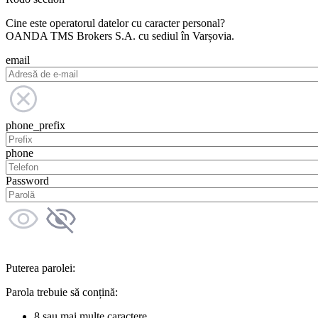
Cine este operatorul datelor cu caracter personal?
OANDA TMS Brokers S.A. cu sediul în Varșovia.
email
phone_prefix
phone
Password
Puterea parolei:
Parola trebuie să conțină:
8 sau mai multe caractere