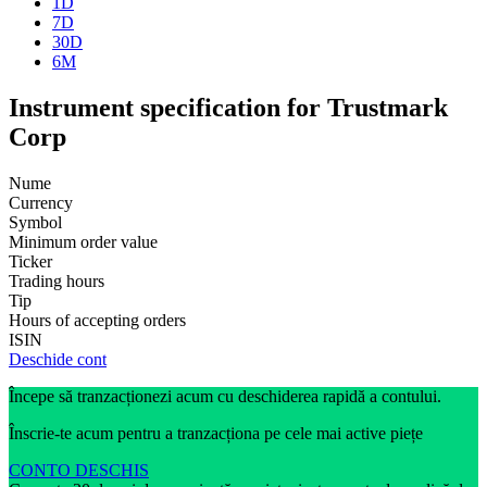
1D
7D
30D
6M
Instrument specification for Trustmark
Corp
Nume
Currency
Symbol
Minimum order value
Ticker
Trading hours
Tip
Hours of accepting orders
ISIN
Deschide cont
Începe să tranzacționezi acum cu deschiderea rapidă a contului.
Înscrie-te acum pentru a tranzacționa pe cele mai active piețe
CONTO DESCHIS