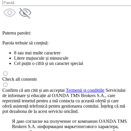
Puterea parolei:
Parola trebuie să conțină:
8 sau mai multe caractere
Litere majuscule și minuscule
Cel puțin o cifră și un caracter special
Check all consents
Confirm că am citit și am acceptat
Termenii și condițiile
Serviciului
de informare și educație al OANDA TMS Brokers S.A., care
reprezintă temeiul pentru a mă contacta cu această ofertă și care
oferă asistență telefonică pentru gestionarea contului. Înțeleg că mă
pot dezabona de la acest serviciu oricând.
Я даю согласие на получение от компании OANDA TMS
Brokers S.A. информации маркетингового характера,