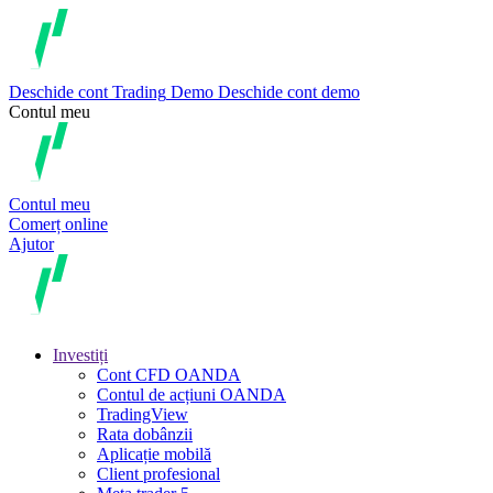
Deschide cont
Trading
Demo
Deschide cont demo
Contul meu
Contul meu
Comerț online
Ajutor
Investiți
Cont CFD OANDA
Contul de acțiuni OANDA
TradingView
Rata dobânzii
Aplicație mobilă
Client profesional