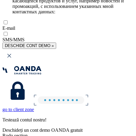
касающейся продуктов и услуг, например новостей и
промоакций, с использованием указанных мной
контактных данных:
E-mail
SMS/MMS
DESCHIDE CONT DEMO »
go to client zone
Testează contul nostru!
Deschideți un cont demo OANDA gratuit
Rodo section