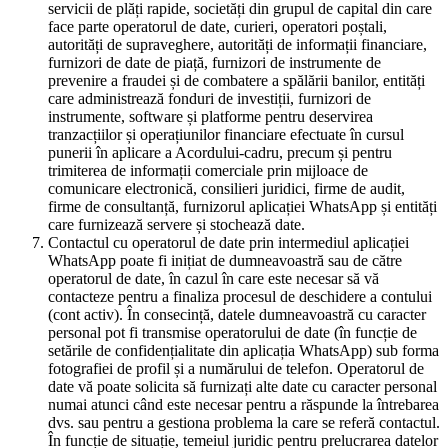
servicii de plăți rapide, societăți din grupul de capital din care
face parte operatorul de date, curieri, operatori poștali,
autorități de supraveghere, autorități de informații financiare,
furnizori de date de piață, furnizori de instrumente de
prevenire a fraudei și de combatere a spălării banilor, entități
care administrează fonduri de investiții, furnizori de
instrumente, software și platforme pentru deservirea
tranzacțiilor și operațiunilor financiare efectuate în cursul
punerii în aplicare a Acordului-cadru, precum și pentru
trimiterea de informații comerciale prin mijloace de
comunicare electronică, consilieri juridici, firme de audit,
firme de consultanță, furnizorul aplicației WhatsApp și entități
care furnizează servere și stochează date.
Contactul cu operatorul de date prin intermediul aplicației
WhatsApp poate fi inițiat de dumneavoastră sau de către
operatorul de date, în cazul în care este necesar să vă
contacteze pentru a finaliza procesul de deschidere a contului
(cont activ). În consecință, datele dumneavoastră cu caracter
personal pot fi transmise operatorului de date (în funcție de
setările de confidențialitate din aplicația WhatsApp) sub forma
fotografiei de profil și a numărului de telefon. Operatorul de
date vă poate solicita să furnizați alte date cu caracter personal
numai atunci când este necesar pentru a răspunde la întrebarea
dvs. sau pentru a gestiona problema la care se referă contactul.
În funcție de situație, temeiul juridic pentru prelucrarea datelor