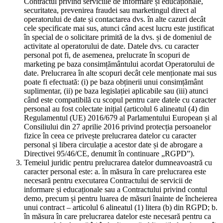
Contractul privind serviciile de informare și educaționale,
securitatea, prevenirea fraudei sau marketingul direct al
operatorului de date și contactarea dvs. în alte cazuri decât
cele specificate mai sus, atunci când acest lucru este justificat
în special de o solicitare primită de la dvs. și de domeniul de
activitate al operatorului de date. Datele dvs. cu caracter
personal pot fi, de asemenea, prelucrate în scopuri de
marketing pe baza consimțământului acordat Operatorului de
date. Prelucrarea în alte scopuri decât cele menționate mai sus
poate fi efectuată: (i) pe baza obținerii unui consimțământ
suplimentar, (ii) pe baza legislației aplicabile sau (iii) atunci
când este compatibilă cu scopul pentru care datele cu caracter
personal au fost colectate inițial (articolul 6 alineatul (4) din
Regulamentul (UE) 2016/679 al Parlamentului European și al
Consiliului din 27 aprilie 2016 privind protecția persoanelor
fizice în ceea ce privește prelucrarea datelor cu caracter
personal și libera circulație a acestor date și de abrogare a
Directivei 95/46/CE, denumit în continuare „RGPD”).
Temeiul juridic pentru prelucrarea datelor dumneavoastră cu
caracter personal este: a. în măsura în care prelucrarea este
necesară pentru executarea Contractului de servicii de
informare și educaționale sau a Contractului privind contul
demo, precum și pentru luarea de măsuri înainte de încheierea
unui contract – articolul 6 alineatul (1) litera (b) din RGPD; b.
în măsura în care prelucrarea datelor este necesară pentru ca