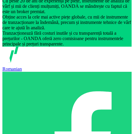
Cu peste 20 de ani de experiență pe piețe, instrumente de analiză de
vârf și mii de clienți mulțumiți, OANDA se mândrește cu faptul că
este un broker premiat.
Obține acces la cele mai active piețe globale, cu mii de instrumente
de tranzacționare la îndemână, precum și instrumente tehnice de vârf
care te ajută în analiză.
Tranzacționează fără costuri inutile și cu transparență totală a
prețurilor - OANDA oferă zero comisioane pentru instrumentele
principale și prețuri transparente.
Romanian