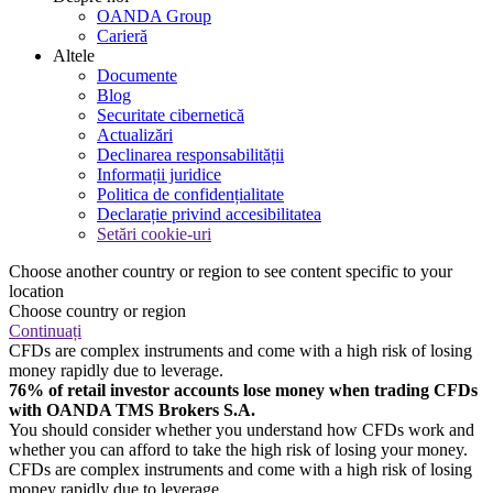
OANDA Group
Carieră
Altele
Documente
Blog
Securitate cibernetică
Actualizări
Declinarea responsabilității
Informații juridice
Politica de confidențialitate
Declarație privind accesibilitatea
Setări cookie-uri
Choose another country or region to see content specific to your
location
Choose country or region
Continuați
CFDs are complex instruments and come with a high risk of losing
money rapidly due to leverage.
76% of retail investor accounts lose money when trading CFDs
with OANDA TMS Brokers S.A.
You should consider whether you understand how CFDs work and
whether you can afford to take the high risk of losing your money.
CFDs are complex instruments and come with a high risk of losing
money rapidly due to leverage.