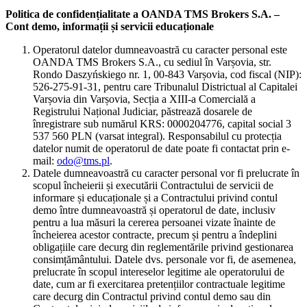
Politica de confidențialitate a OANDA TMS Brokers S.A. –
Cont demo, informații și servicii educaționale
Operatorul datelor dumneavoastră cu caracter personal este
OANDA TMS Brokers S.A., cu sediul în Varșovia, str.
Rondo Daszyńskiego nr. 1, 00-843 Varșovia, cod fiscal (NIP):
526-275-91-31, pentru care Tribunalul Districtual al Capitalei
Varșovia din Varșovia, Secția a XIII-a Comercială a
Registrului Național Judiciar, păstrează dosarele de
înregistrare sub numărul KRS: 0000204776, capital social 3
537 560 PLN (varsat integral). Responsabilul cu protecția
datelor numit de operatorul de date poate fi contactat prin e-
mail:
odo@tms.pl
.
Datele dumneavoastră cu caracter personal vor fi prelucrate în
scopul încheierii și executării Contractului de servicii de
informare și educaționale și a Contractului privind contul
demo între dumneavoastră și operatorul de date, inclusiv
pentru a lua măsuri la cererea persoanei vizate înainte de
încheierea acestor contracte, precum și pentru a îndeplini
obligațiile care decurg din reglementările privind gestionarea
consimțământului. Datele dvs. personale vor fi, de asemenea,
prelucrate în scopul intereselor legitime ale operatorului de
date, cum ar fi exercitarea pretențiilor contractuale legitime
care decurg din Contractul privind contul demo sau din