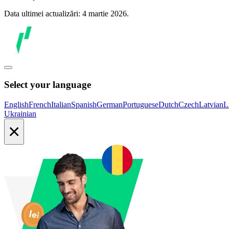
Data ultimei actualizări: 4 martie 2026.
Select your language
English
French
Italian
Spanish
German
Portuguese
Dutch
Czech
Latvian
L
Ukrainian
×