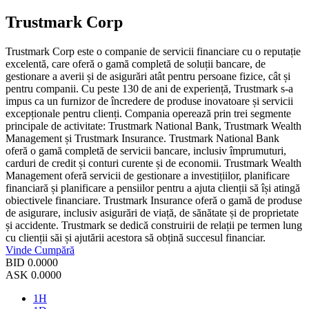
Trustmark Corp
Trustmark Corp este o companie de servicii financiare cu o reputație
excelentă, care oferă o gamă completă de soluții bancare, de
gestionare a averii și de asigurări atât pentru persoane fizice, cât și
pentru companii. Cu peste 130 de ani de experiență, Trustmark s-a
impus ca un furnizor de încredere de produse inovatoare și servicii
excepționale pentru clienți. Compania operează prin trei segmente
principale de activitate: Trustmark National Bank, Trustmark Wealth
Management și Trustmark Insurance. Trustmark National Bank
oferă o gamă completă de servicii bancare, inclusiv împrumuturi,
carduri de credit și conturi curente și de economii. Trustmark Wealth
Management oferă servicii de gestionare a investițiilor, planificare
financiară și planificare a pensiilor pentru a ajuta clienții să își atingă
obiectivele financiare. Trustmark Insurance oferă o gamă de produse
de asigurare, inclusiv asigurări de viață, de sănătate și de proprietate
și accidente. Trustmark se dedică construirii de relații pe termen lung
cu clienții săi și ajutării acestora să obțină succesul financiar.
Vinde
Cumpără
BID
0.0000
ASK
0.0000
1H