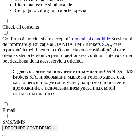
Litere majuscule și minuscule
Cel puțin o cifră și un caracter special
Check all consents
Confirm că am citit și am acceptat
Termenii și condițiile
Serviciului
de informare și educație al OANDA TMS Brokers S.A., care
reprezintă temeiul pentru a mă contacta cu această ofertă și care
oferă asistență telefonică pentru gestionarea contului. Înțeleg că mă
pot dezabona de la acest serviciu oricând.
Я даю согласие на получение от компании OANDA TMS
Brokers S.A. информации маркетингового характера,
касающейся продуктов и услуг, например новостей и
промоакций, с использованием указанных мной
контактных данных:
E-mail
SMS/MMS
DESCHIDE CONT DEMO »