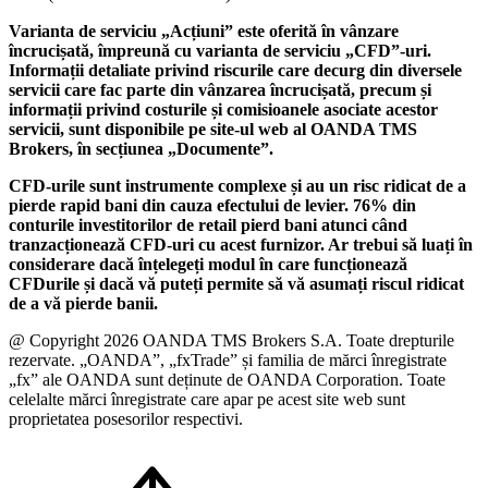
Varianta de serviciu „Acțiuni” este oferită în vânzare
încrucișată, împreună cu varianta de serviciu „CFD”-uri.
Informații detaliate privind riscurile care decurg din diversele
servicii care fac parte din vânzarea încrucișată, precum și
informații privind costurile și comisioanele asociate acestor
servicii, sunt disponibile pe site-ul web al OANDA TMS
Brokers, în secțiunea „Documente”.
CFD-urile sunt instrumente complexe și au un risc ridicat de a
pierde rapid bani din cauza efectului de levier. 76% din
conturile investitorilor de retail pierd bani atunci când
tranzacționează CFD-uri cu acest furnizor. Ar trebui să luați în
considerare dacă înțelegeți modul în care funcționează
CFDurile și dacă vă puteți permite să vă asumați riscul ridicat
de a vă pierde banii.
@ Copyright 2026 OANDA TMS Brokers S.A. Toate drepturile
rezervate. „OANDA”, „fxTrade” și familia de mărci înregistrate
„fx” ale OANDA sunt deținute de OANDA Corporation. Toate
celelalte mărci înregistrate care apar pe acest site web sunt
proprietatea posesorilor respectivi.