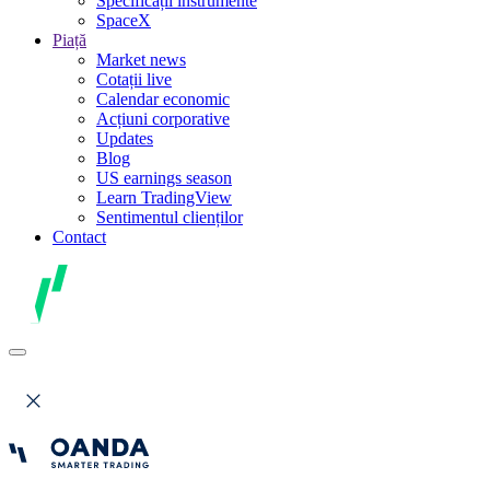
Specificații instrumente
SpaceX
Piață
Market news
Cotații live
Calendar economic
Acțiuni corporative
Updates
Blog
US earnings season
Learn TradingView
Sentimentul clienților
Contact