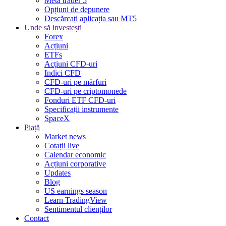
Meta trader 5
Opțiuni de depunere
Descărcați aplicația sau MT5
Unde să investești
Forex
Acțiuni
ETFs
Acțiuni CFD-uri
Indici CFD
CFD-uri pe mărfuri
CFD-uri pe criptomonede
Fonduri ETF CFD-uri
Specificații instrumente
SpaceX
Piață
Market news
Cotații live
Calendar economic
Acțiuni corporative
Updates
Blog
US earnings season
Learn TradingView
Sentimentul clienților
Contact