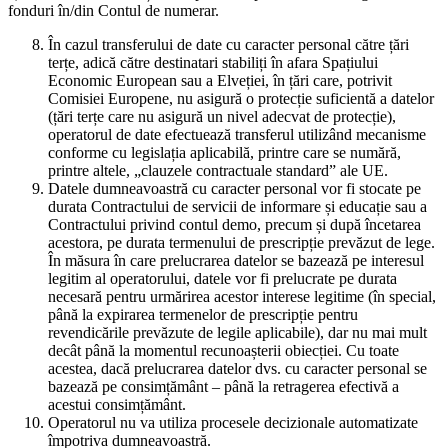
fonduri în/din Contul de numerar.
În cazul transferului de date cu caracter personal către țări
terțe, adică către destinatari stabiliți în afara Spațiului
Economic European sau a Elveției, în țări care, potrivit
Comisiei Europene, nu asigură o protecție suficientă a datelor
(țări terțe care nu asigură un nivel adecvat de protecție),
operatorul de date efectuează transferul utilizând mecanisme
conforme cu legislația aplicabilă, printre care se numără,
printre altele, „clauzele contractuale standard” ale UE.
Datele dumneavoastră cu caracter personal vor fi stocate pe
durata Contractului de servicii de informare și educație sau a
Contractului privind contul demo, precum și după încetarea
acestora, pe durata termenului de prescripție prevăzut de lege.
În măsura în care prelucrarea datelor se bazează pe interesul
legitim al operatorului, datele vor fi prelucrate pe durata
necesară pentru urmărirea acestor interese legitime (în special,
până la expirarea termenelor de prescripție pentru
revendicările prevăzute de legile aplicabile), dar nu mai mult
decât până la momentul recunoașterii obiecției. Cu toate
acestea, dacă prelucrarea datelor dvs. cu caracter personal se
bazează pe consimțământ – până la retragerea efectivă a
acestui consimțământ.
Operatorul nu va utiliza procesele decizionale automatizate
împotriva dumneavoastră.