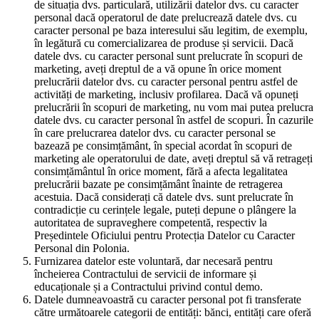
de situația dvs. particulară, utilizării datelor dvs. cu caracter
personal dacă operatorul de date prelucrează datele dvs. cu
caracter personal pe baza interesului său legitim, de exemplu,
în legătură cu comercializarea de produse și servicii. Dacă
datele dvs. cu caracter personal sunt prelucrate în scopuri de
marketing, aveți dreptul de a vă opune în orice moment
prelucrării datelor dvs. cu caracter personal pentru astfel de
activități de marketing, inclusiv profilarea. Dacă vă opuneți
prelucrării în scopuri de marketing, nu vom mai putea prelucra
datele dvs. cu caracter personal în astfel de scopuri. În cazurile
în care prelucrarea datelor dvs. cu caracter personal se
bazează pe consimțământ, în special acordat în scopuri de
marketing ale operatorului de date, aveți dreptul să vă retrageți
consimțământul în orice moment, fără a afecta legalitatea
prelucrării bazate pe consimțământ înainte de retragerea
acestuia. Dacă considerați că datele dvs. sunt prelucrate în
contradicție cu cerințele legale, puteți depune o plângere la
autoritatea de supraveghere competentă, respectiv la
Președintele Oficiului pentru Protecția Datelor cu Caracter
Personal din Polonia.
Furnizarea datelor este voluntară, dar necesară pentru
încheierea Contractului de servicii de informare și
educaționale și a Contractului privind contul demo.
Datele dumneavoastră cu caracter personal pot fi transferate
către următoarele categorii de entități: bănci, entități care oferă