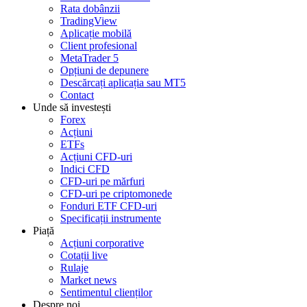
Rata dobânzii
TradingView
Aplicație mobilă
Client profesional
MetaTrader 5
Opțiuni de depunere
Descărcați aplicația sau MT5
Contact
Unde să investești
Forex
Acțiuni
ETFs
Acțiuni CFD-uri
Indici CFD
CFD-uri pe mărfuri
CFD-uri pe criptomonede
Fonduri ETF CFD-uri
Specificații instrumente
Piață
Acțiuni corporative
Cotații live
Rulaje
Market news
Sentimentul clienților
Despre noi