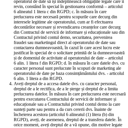
operatorul de date să își îndeplinească obligațiile legale care îi
revin, constând în special în gestionarea conformă – articolul
6 alineatul 1 litera c din RGPD; c. în măsura în care
prelucrarea este necesară pentru scopurile care decurg din
interesele legitime ale operatorului, cum ar fi efectuarea
decontărilor necesare și revendicarea creanțelor care decurg
din Contractul de servicii de informare și educaționale sau din
Contractul privind contul demo, securitatea, prevenirea
fraudei sau marketingul direct al operatorului de date sau
contactarea dumneavoastră, în cazul în care acest lucru este
justificat în special de o solicitare primită de la dumneavoastră
și de domeniul de activitate al operatorului de date – articolul
6 alin. 1 litera f din RGPD; d. în măsura în care datele dvs. cu
caracter personal sunt prelucrate în scopuri de marketing ale
operatorului de date pe baza consimțământului dvs. - articolul
6 alin. 1 litera a din RGPD.
Aveți dreptul de a accesa datele dvs. cu caracter personal,
dreptul de a le rectifica, de a le șterge și dreptul de a limita
prelucrarea datelor. În măsura în care prelucrarea este necesară
pentru executarea Contractului de servicii de informare și
educaționale sau a Contractului privind contul demo la care
sunteți parte sau pentru a da curs cererii dvs. înainte de
încheierea acestora (articolul 6 alineatul (1) litera (b) din
RGPD), aveți, de asemenea, dreptul de a transfera datele. În
orice moment, aveți dreptul de a vă opune, din motive legate