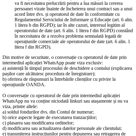
va fi necesitatea prelucrării pentru a lua măsuri la cererea
persoanei vizate înainte de încheierea unui contract sau a unui
acord între dvs. și operatorul de date în conformitate cu
Regulamentul Serviciului de Informare și Educație (art. 6 alin.
1 litera b din RGPD); iar în alte cazuri, interesul legitim al
operatorului de date (art. 6 alin. 1 litera f din RGPD) constând
în necesitatea de a rezolva problema semnalată legată de
operațiunile comerciale ale operatorului de date (art. 6 alin. 1
litera f din RGPD).
Din motive de securitate, o conversație cu operatorul de date prin
intermediul aplicației WhatsApp poate viza exclusiv:
a) asistență în timpul procesului de deschidere a contului (explicarea
pașilor care alcătuiesc procedura de înregistrare);
b) oferirea de răspunsuri la întrebările clienților cu privire la
operațiunile OANDA.
O conversație cu operatorul de date prin intermediul aplicației
WhatsApp nu va conține niciodată linkuri sau atașamente și nu va
viza, printre altele:
a) soldul fondurilor dvs. din Contul de numerar;
b) orice aspecte legate de executarea tranzacțiilor;
c) plasarea sau modificarea ordinelor;
d) modificarea sau actualizarea datelor personale ale clientului;
e) transmiterea instrucțiunilor pentru depunerea sau retragerea de