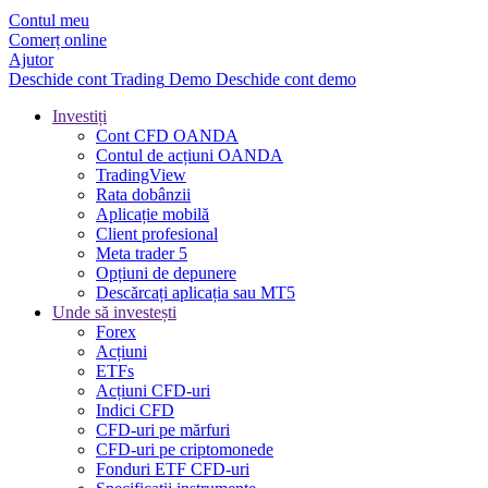
Contul meu
Comerț online
Ajutor
Deschide cont
Trading
Demo
Deschide cont demo
Investiți
Cont CFD OANDA
Contul de acțiuni OANDA
TradingView
Rata dobânzii
Aplicație mobilă
Client profesional
Meta trader 5
Opțiuni de depunere
Descărcați aplicația sau MT5
Unde să investești
Forex
Acțiuni
ETFs
Acțiuni CFD-uri
Indici CFD
CFD-uri pe mărfuri
CFD-uri pe criptomonede
Fonduri ETF CFD-uri