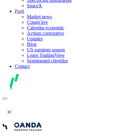
Specificații instrumente
SpaceX
Piață
Market news
Cotații live
Calendar economic
Acțiuni corporative
Updates
Blog
US earnings season
Learn TradingView
Sentimentul clienților
Contact