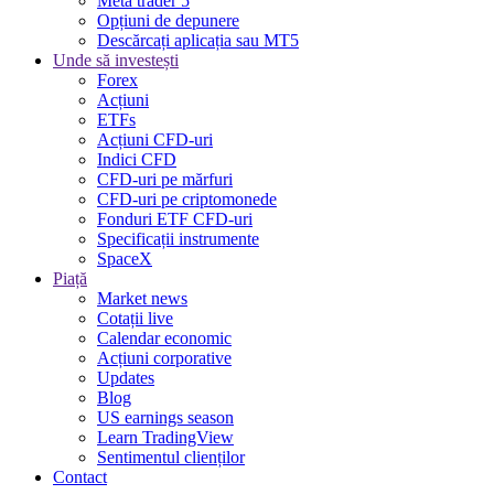
Meta trader 5
Opțiuni de depunere
Descărcați aplicația sau MT5
Unde să investești
Forex
Acțiuni
ETFs
Acțiuni CFD-uri
Indici CFD
CFD-uri pe mărfuri
CFD-uri pe criptomonede
Fonduri ETF CFD-uri
Specificații instrumente
SpaceX
Piață
Market news
Cotații live
Calendar economic
Acțiuni corporative
Updates
Blog
US earnings season
Learn TradingView
Sentimentul clienților
Contact