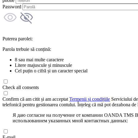
phone
Password
Puterea parolei:
Parola trebuie să conțină:
8 sau mai multe caractere
Litere majuscule și minuscule
Cel puțin o cifră și un caracter special
Check all consents
Confirm că am citit și am acceptat
Termenii și condițiile
Serviciului de
telefonică pentru gestionarea contului. Înțeleg că mă pot dezabona de l
Я даю согласие на получение от компании OANDA TMS Bro
использованием указанных мной контактных данных:
E-mail