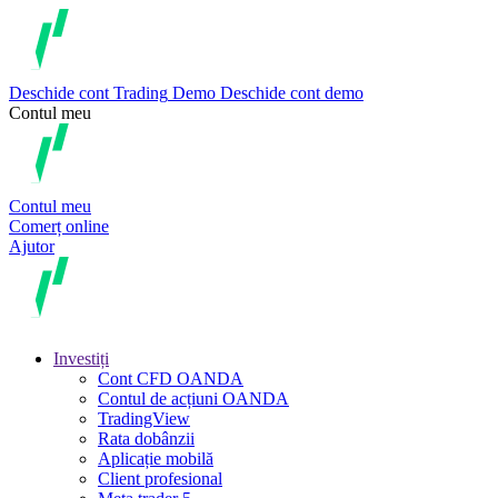
Deschide cont
Trading
Demo
Deschide cont demo
Contul meu
Contul meu
Comerț online
Ajutor
Investiți
Cont CFD OANDA
Contul de acțiuni OANDA
TradingView
Rata dobânzii
Aplicație mobilă
Client profesional