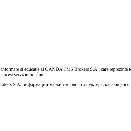
 informare și educație al OANDA TMS Brokers S.A., care reprezintă teme
a acest serviciu oricând.
kers S.A. информации маркетингового характера, касающейся п