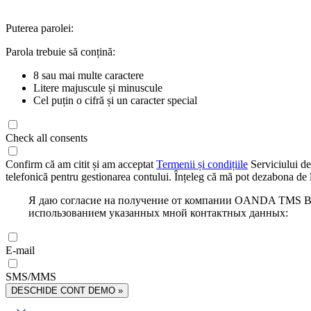
Puterea parolei:
Parola trebuie să conțină:
8 sau mai multe caractere
Litere majuscule și minuscule
Cel puțin o cifră și un caracter special
Check all consents
Confirm că am citit și am acceptat
Termenii și condițiile
Serviciului de
telefonică pentru gestionarea contului. Înțeleg că mă pot dezabona de l
Я даю согласие на получение от компании OANDA TMS Bro
использованием указанных мной контактных данных:
E-mail
SMS/MMS
DESCHIDE CONT DEMO »