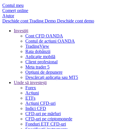
Contul meu
Comerț online
Ajutor
Deschide cont
Trading
Demo
Deschide cont demo
Investiți
Cont CFD OANDA
Contul de acțiuni OANDA
TradingView
Rata dobânzii
Aplicație mobilă
Client profesional
Meta trader 5
Opțiuni de depunere
Descărcați aplicația sau MT5
Unde să investești
Forex
Acțiuni
ETFs
Acțiuni CFD-uri
Indici CFD
CFD-uri pe mărfuri
CFD-uri pe criptomonede
Fonduri ETF CFD-uri