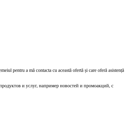
iul pentru a mă contacta cu această ofertă și care oferă asistență
родуктов и услуг, например новостей и промоакций, с