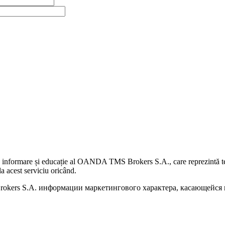
 informare și educație al OANDA TMS Brokers S.A., care reprezintă teme
a acest serviciu oricând.
kers S.A. информации маркетингового характера, касающейся п