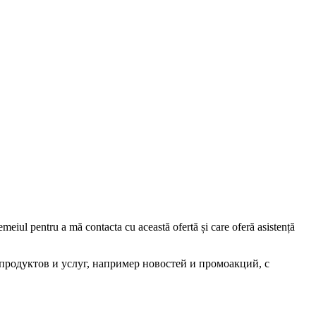
iul pentru a mă contacta cu această ofertă și care oferă asistență
родуктов и услуг, например новостей и промоакций, с