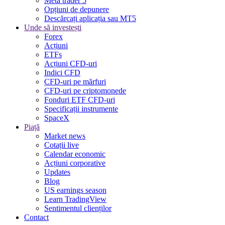
Meta trader 5
Opțiuni de depunere
Descărcați aplicația sau MT5
Unde să investești
Forex
Acțiuni
ETFs
Acțiuni CFD-uri
Indici CFD
CFD-uri pe mărfuri
CFD-uri pe criptomonede
Fonduri ETF CFD-uri
Specificații instrumente
SpaceX
Piață
Market news
Cotații live
Calendar economic
Acțiuni corporative
Updates
Blog
US earnings season
Learn TradingView
Sentimentul clienților
Contact