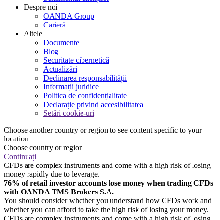
Despre noi
OANDA Group
Carieră
Altele
Documente
Blog
Securitate cibernetică
Actualizări
Declinarea responsabilității
Informații juridice
Politica de confidențialitate
Declarație privind accesibilitatea
Setări cookie-uri
Choose another country or region to see content specific to your
location
Choose country or region
Continuați
CFDs are complex instruments and come with a high risk of losing
money rapidly due to leverage.
76% of retail investor accounts lose money when trading CFDs
with OANDA TMS Brokers S.A.
You should consider whether you understand how CFDs work and
whether you can afford to take the high risk of losing your money.
CFDs are complex instruments and come with a high risk of losing