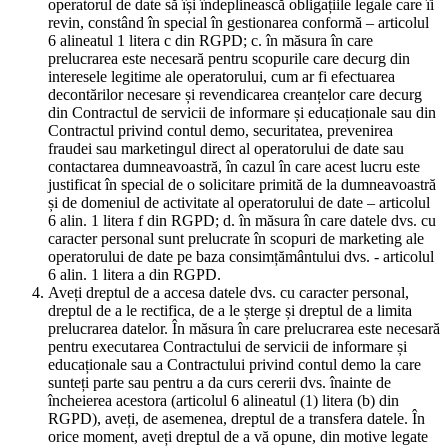
operatorul de date să își îndeplinească obligațiile legale care îi
revin, constând în special în gestionarea conformă – articolul
6 alineatul 1 litera c din RGPD; c. în măsura în care
prelucrarea este necesară pentru scopurile care decurg din
interesele legitime ale operatorului, cum ar fi efectuarea
decontărilor necesare și revendicarea creanțelor care decurg
din Contractul de servicii de informare și educaționale sau din
Contractul privind contul demo, securitatea, prevenirea
fraudei sau marketingul direct al operatorului de date sau
contactarea dumneavoastră, în cazul în care acest lucru este
justificat în special de o solicitare primită de la dumneavoastră
și de domeniul de activitate al operatorului de date – articolul
6 alin. 1 litera f din RGPD; d. în măsura în care datele dvs. cu
caracter personal sunt prelucrate în scopuri de marketing ale
operatorului de date pe baza consimțământului dvs. - articolul
6 alin. 1 litera a din RGPD.
Aveți dreptul de a accesa datele dvs. cu caracter personal,
dreptul de a le rectifica, de a le șterge și dreptul de a limita
prelucrarea datelor. În măsura în care prelucrarea este necesară
pentru executarea Contractului de servicii de informare și
educaționale sau a Contractului privind contul demo la care
sunteți parte sau pentru a da curs cererii dvs. înainte de
încheierea acestora (articolul 6 alineatul (1) litera (b) din
RGPD), aveți, de asemenea, dreptul de a transfera datele. În
orice moment, aveți dreptul de a vă opune, din motive legate