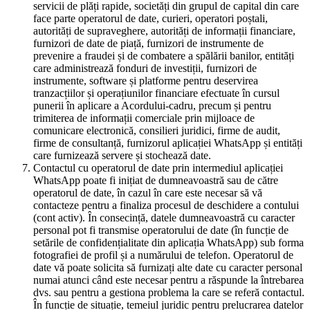
servicii de plăți rapide, societăți din grupul de capital din care
face parte operatorul de date, curieri, operatori poștali,
autorități de supraveghere, autorități de informații financiare,
furnizori de date de piață, furnizori de instrumente de
prevenire a fraudei și de combatere a spălării banilor, entități
care administrează fonduri de investiții, furnizori de
instrumente, software și platforme pentru deservirea
tranzacțiilor și operațiunilor financiare efectuate în cursul
punerii în aplicare a Acordului-cadru, precum și pentru
trimiterea de informații comerciale prin mijloace de
comunicare electronică, consilieri juridici, firme de audit,
firme de consultanță, furnizorul aplicației WhatsApp și entități
care furnizează servere și stochează date.
Contactul cu operatorul de date prin intermediul aplicației
WhatsApp poate fi inițiat de dumneavoastră sau de către
operatorul de date, în cazul în care este necesar să vă
contacteze pentru a finaliza procesul de deschidere a contului
(cont activ). În consecință, datele dumneavoastră cu caracter
personal pot fi transmise operatorului de date (în funcție de
setările de confidențialitate din aplicația WhatsApp) sub forma
fotografiei de profil și a numărului de telefon. Operatorul de
date vă poate solicita să furnizați alte date cu caracter personal
numai atunci când este necesar pentru a răspunde la întrebarea
dvs. sau pentru a gestiona problema la care se referă contactul.
În funcție de situație, temeiul juridic pentru prelucrarea datelor