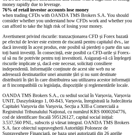
money rapidly due to leverage.
76% of retail investor accounts lose money
when trading CFDs with OANDA TMS Brokers S.A. You should
consider whether you understand how CFDs work and whether you
can afford to take the high risk of losing your money.
Avertisment privind riscurile: tranzacționarea CFD și Forex bazată
pe efectul de levier este extrem de riscantă pentru capitalul dvs., iar
dacă investiți în acest produs, este posibil să pierdeți o parte din sau
toți banii investiți. În consecință, este posibil ca CFD-urile și Forex-
ul să nu fie potrivite pentru toți investitorii. Asigurați-vă că înțelegeți
riscurile implicate și, dacă este necesar, solicitați consiliere
independentă. Informațiile conținute de acest site web nu se
adresează destinatarilor unei anumite țări și nu sunt destinate
distribuirii în țări în care distribuirea sau utilizarea acestor informații
ar fi incompatibilă cu legislația, dispozițiile și reglementările locale.
OANDA TMS Brokers S.A., cu sediul social în Varșovia, Varșovia
UNIT, Daszyńskiego 1, 00-843, Varșovia, înregistrată la Judecătoria
Capitalei Varșovia din Varșovia, Secția a XIII-a Comercială a
Registrului Tribunalului Național, cu numărul KRS 0000204776,
cod de identificare fiscală 595126127, capital social inițial:
3.537,560 PNL, subscris și vărsat integral. OANDA TMS Brokers
S.A. face obiectul supravegherii Autorității Poloneze de
Supraveghere Financiară, pe baza unei autorizații din 26 aprilie