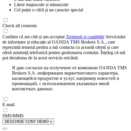
Litere majuscule și minuscule
Cel puțin o cifră și un caracter special
Check all consents
Confirm că am citit și am acceptat
Termenii și condițiile
Serviciului
de informare și educație al OANDA TMS Brokers S.A., care
reprezintă temeiul pentru a mă contacta cu această ofertă și care
oferă asistență telefonică pentru gestionarea contului. Înțeleg că mă
pot dezabona de la acest serviciu oricând.
Я даю согласие на получение от компании OANDA TMS
Brokers S.A. информации маркетингового характера,
касающейся продуктов и услуг, например новостей и
промоакций, с использованием указанных мной
контактных данных:
E-mail
SMS/MMS
DESCHIDE CONT DEMO »