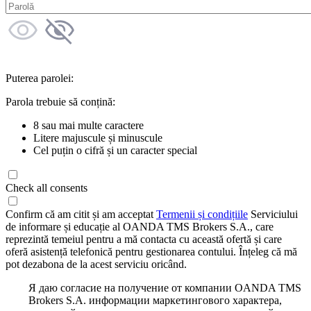
Puterea parolei:
Parola trebuie să conțină:
8 sau mai multe caractere
Litere majuscule și minuscule
Cel puțin o cifră și un caracter special
Check all consents
Confirm că am citit și am acceptat
Termenii și condițiile
Serviciului
de informare și educație al OANDA TMS Brokers S.A., care
reprezintă temeiul pentru a mă contacta cu această ofertă și care
oferă asistență telefonică pentru gestionarea contului. Înțeleg că mă
pot dezabona de la acest serviciu oricând.
Я даю согласие на получение от компании OANDA TMS
Brokers S.A. информации маркетингового характера,