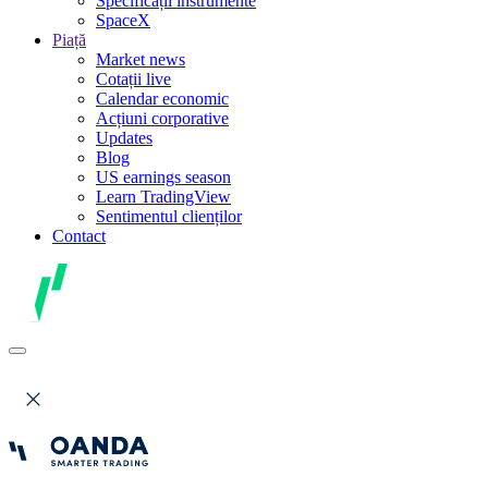
Specificații instrumente
SpaceX
Piață
Market news
Cotații live
Calendar economic
Acțiuni corporative
Updates
Blog
US earnings season
Learn TradingView
Sentimentul clienților
Contact