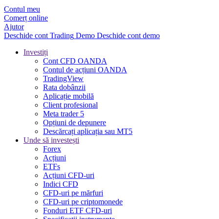
Contul meu
Comerț online
Ajutor
Deschide cont
Trading
Demo
Deschide cont demo
Investiți
Cont CFD OANDA
Contul de acțiuni OANDA
TradingView
Rata dobânzii
Aplicație mobilă
Client profesional
Meta trader 5
Opțiuni de depunere
Descărcați aplicația sau MT5
Unde să investești
Forex
Acțiuni
ETFs
Acțiuni CFD-uri
Indici CFD
CFD-uri pe mărfuri
CFD-uri pe criptomonede
Fonduri ETF CFD-uri