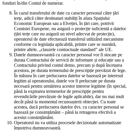
fonduri în/din Contul de numerar.
În cazul transferului de date cu caracter personal către țări
terțe, adică către destinatari stabiliți în afara Spațiului
Economic European sau a Elveției, în țări care, potrivit
Comisiei Europene, nu asigură o protecție suficientă a datelor
(țări terțe care nu asigură un nivel adecvat de protecție),
operatorul de date efectuează transferul utilizând mecanisme
conforme cu legislația aplicabilă, printre care se numără,
printre altele, „clauzele contractuale standard” ale UE.
Datele dumneavoastră cu caracter personal vor fi stocate pe
durata Contractului de servicii de informare și educație sau a
Contractului privind contul demo, precum și după încetarea
acestora, pe durata termenului de prescripție prevăzut de lege.
În măsura în care prelucrarea datelor se bazează pe interesul
legitim al operatorului, datele vor fi prelucrate pe durata
necesară pentru urmărirea acestor interese legitime (în special,
până la expirarea termenelor de prescripție pentru
revendicările prevăzute de legile aplicabile), dar nu mai mult
decât până la momentul recunoașterii obiecției. Cu toate
acestea, dacă prelucrarea datelor dvs. cu caracter personal se
bazează pe consimțământ – până la retragerea efectivă a
acestui consimțământ.
Operatorul nu va utiliza procesele decizionale automatizate
împotriva dumneavoastră.