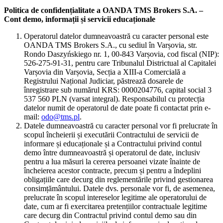
Politica de confidențialitate a OANDA TMS Brokers S.A. –
Cont demo, informații și servicii educaționale
Operatorul datelor dumneavoastră cu caracter personal este
OANDA TMS Brokers S.A., cu sediul în Varșovia, str.
Rondo Daszyńskiego nr. 1, 00-843 Varșovia, cod fiscal (NIP):
526-275-91-31, pentru care Tribunalul Districtual al Capitalei
Varșovia din Varșovia, Secția a XIII-a Comercială a
Registrului Național Judiciar, păstrează dosarele de
înregistrare sub numărul KRS: 0000204776, capital social 3
537 560 PLN (varsat integral). Responsabilul cu protecția
datelor numit de operatorul de date poate fi contactat prin e-
mail:
odo@tms.pl
.
Datele dumneavoastră cu caracter personal vor fi prelucrate în
scopul încheierii și executării Contractului de servicii de
informare și educaționale și a Contractului privind contul
demo între dumneavoastră și operatorul de date, inclusiv
pentru a lua măsuri la cererea persoanei vizate înainte de
încheierea acestor contracte, precum și pentru a îndeplini
obligațiile care decurg din reglementările privind gestionarea
consimțământului. Datele dvs. personale vor fi, de asemenea,
prelucrate în scopul intereselor legitime ale operatorului de
date, cum ar fi exercitarea pretențiilor contractuale legitime
care decurg din Contractul privind contul demo sau din