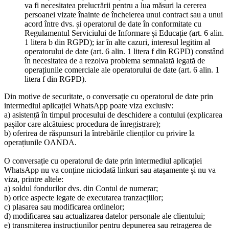
va fi necesitatea prelucrării pentru a lua măsuri la cererea
persoanei vizate înainte de încheierea unui contract sau a unui
acord între dvs. și operatorul de date în conformitate cu
Regulamentul Serviciului de Informare și Educație (art. 6 alin.
1 litera b din RGPD); iar în alte cazuri, interesul legitim al
operatorului de date (art. 6 alin. 1 litera f din RGPD) constând
în necesitatea de a rezolva problema semnalată legată de
operațiunile comerciale ale operatorului de date (art. 6 alin. 1
litera f din RGPD).
Din motive de securitate, o conversație cu operatorul de date prin
intermediul aplicației WhatsApp poate viza exclusiv:
a) asistență în timpul procesului de deschidere a contului (explicarea
pașilor care alcătuiesc procedura de înregistrare);
b) oferirea de răspunsuri la întrebările clienților cu privire la
operațiunile OANDA.
O conversație cu operatorul de date prin intermediul aplicației
WhatsApp nu va conține niciodată linkuri sau atașamente și nu va
viza, printre altele:
a) soldul fondurilor dvs. din Contul de numerar;
b) orice aspecte legate de executarea tranzacțiilor;
c) plasarea sau modificarea ordinelor;
d) modificarea sau actualizarea datelor personale ale clientului;
e) transmiterea instrucțiunilor pentru depunerea sau retragerea de