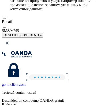
касающейся продуктов и услуг, например новостей и
промоакций, с использованием указанных мной
контактных данных:
E-mail
SMS/MMS
DESCHIDE CONT DEMO »
go to client zone
Testează contul nostru!
Deschideți un cont demo OANDA gratuit
Rodo section