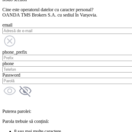
Cine este operatorul datelor cu caracter personal?
OANDA TMS Brokers S.A. cu sediul în Varșovia.
email
phone_prefix
phone
Password
Puterea parolei:
Parola trebuie să conțină:
8 sau mai multe caractere