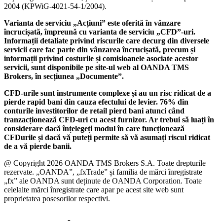
2004 (KPWiG-4021-54-1/2004).
Varianta de serviciu „Acțiuni” este oferită în vânzare
încrucișată, împreună cu varianta de serviciu „CFD”-uri.
Informații detaliate privind riscurile care decurg din diversele
servicii care fac parte din vânzarea încrucișată, precum și
informații privind costurile și comisioanele asociate acestor
servicii, sunt disponibile pe site-ul web al OANDA TMS
Brokers, în secțiunea „Documente”.
CFD-urile sunt instrumente complexe și au un risc ridicat de a
pierde rapid bani din cauza efectului de levier. 76% din
conturile investitorilor de retail pierd bani atunci când
tranzacționează CFD-uri cu acest furnizor. Ar trebui să luați în
considerare dacă înțelegeți modul în care funcționează
CFDurile și dacă vă puteți permite să vă asumați riscul ridicat
de a vă pierde banii.
@ Copyright 2026 OANDA TMS Brokers S.A. Toate drepturile
rezervate. „OANDA”, „fxTrade” și familia de mărci înregistrate
„fx” ale OANDA sunt deținute de OANDA Corporation. Toate
celelalte mărci înregistrate care apar pe acest site web sunt
proprietatea posesorilor respectivi.