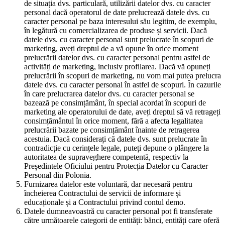
de situația dvs. particulară, utilizării datelor dvs. cu caracter
personal dacă operatorul de date prelucrează datele dvs. cu
caracter personal pe baza interesului său legitim, de exemplu,
în legătură cu comercializarea de produse și servicii. Dacă
datele dvs. cu caracter personal sunt prelucrate în scopuri de
marketing, aveți dreptul de a vă opune în orice moment
prelucrării datelor dvs. cu caracter personal pentru astfel de
activități de marketing, inclusiv profilarea. Dacă vă opuneți
prelucrării în scopuri de marketing, nu vom mai putea prelucra
datele dvs. cu caracter personal în astfel de scopuri. În cazurile
în care prelucrarea datelor dvs. cu caracter personal se
bazează pe consimțământ, în special acordat în scopuri de
marketing ale operatorului de date, aveți dreptul să vă retrageți
consimțământul în orice moment, fără a afecta legalitatea
prelucrării bazate pe consimțământ înainte de retragerea
acestuia. Dacă considerați că datele dvs. sunt prelucrate în
contradicție cu cerințele legale, puteți depune o plângere la
autoritatea de supraveghere competentă, respectiv la
Președintele Oficiului pentru Protecția Datelor cu Caracter
Personal din Polonia.
Furnizarea datelor este voluntară, dar necesară pentru
încheierea Contractului de servicii de informare și
educaționale și a Contractului privind contul demo.
Datele dumneavoastră cu caracter personal pot fi transferate
către următoarele categorii de entități: bănci, entități care oferă