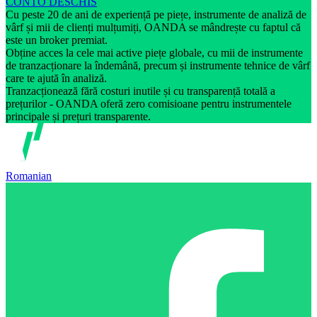
CONTO DESCHIS
Cu peste 20 de ani de experiență pe piețe, instrumente de analiză de
vârf și mii de clienți mulțumiți, OANDA se mândrește cu faptul că
este un broker premiat.
Obține acces la cele mai active piețe globale, cu mii de instrumente
de tranzacționare la îndemână, precum și instrumente tehnice de vârf
care te ajută în analiză.
Tranzacționează fără costuri inutile și cu transparență totală a
prețurilor - OANDA oferă zero comisioane pentru instrumentele
principale și prețuri transparente.
Romanian