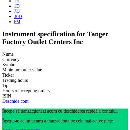
1H
1D
7D
30D
6M
Instrument specification for Tanger
Factory Outlet Centers Inc
Nume
Currency
Symbol
Minimum order value
Ticker
Trading hours
Tip
Hours of accepting orders
ISIN
Deschide cont
Începe să tranzacționezi acum cu deschiderea rapidă a contului.
Înscrie-te acum pentru a tranzacționa pe cele mai active piețe