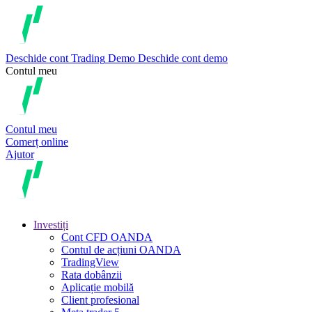
Deschide cont
Trading
Demo
Deschide cont demo
Contul meu
Contul meu
Comerț online
Ajutor
Investiți
Cont CFD OANDA
Contul de acțiuni OANDA
TradingView
Rata dobânzii
Aplicație mobilă
Client profesional