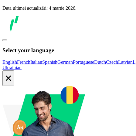
Data ultimei actualizări: 4 martie 2026.
Select your language
English
French
Italian
Spanish
German
Portuguese
Dutch
Czech
Latvian
L
Ukrainian
×