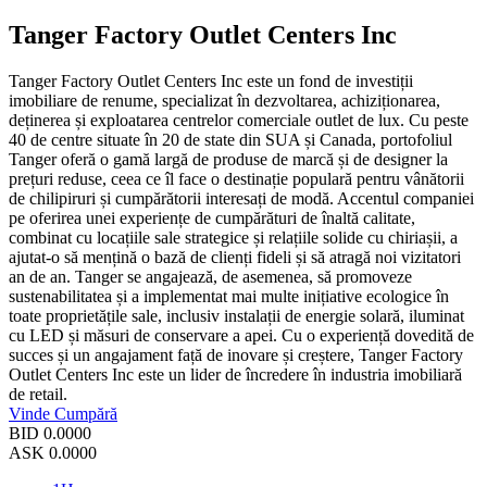
Tanger Factory Outlet Centers Inc
Tanger Factory Outlet Centers Inc este un fond de investiții
imobiliare de renume, specializat în dezvoltarea, achiziționarea,
deținerea și exploatarea centrelor comerciale outlet de lux. Cu peste
40 de centre situate în 20 de state din SUA și Canada, portofoliul
Tanger oferă o gamă largă de produse de marcă și de designer la
prețuri reduse, ceea ce îl face o destinație populară pentru vânătorii
de chilipiruri și cumpărătorii interesați de modă. Accentul companiei
pe oferirea unei experiențe de cumpărături de înaltă calitate,
combinat cu locațiile sale strategice și relațiile solide cu chiriașii, a
ajutat-o să mențină o bază de clienți fideli și să atragă noi vizitatori
an de an. Tanger se angajează, de asemenea, să promoveze
sustenabilitatea și a implementat mai multe inițiative ecologice în
toate proprietățile sale, inclusiv instalații de energie solară, iluminat
cu LED și măsuri de conservare a apei. Cu o experiență dovedită de
succes și un angajament față de inovare și creștere, Tanger Factory
Outlet Centers Inc este un lider de încredere în industria imobiliară
de retail.
Vinde
Cumpără
BID
0.0000
ASK
0.0000