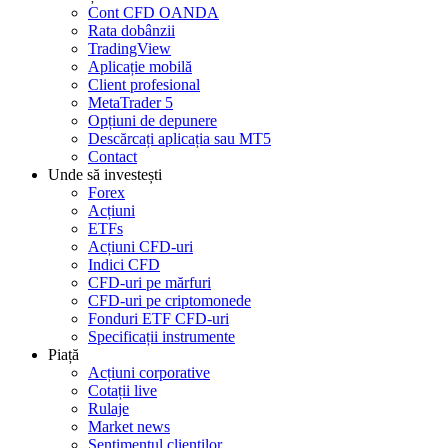
Cont CFD OANDA
Rata dobânzii
TradingView
Aplicație mobilă
Client profesional
MetaTrader 5
Opțiuni de depunere
Descărcați aplicația sau MT5
Contact
Unde să investești
Forex
Acțiuni
ETFs
Acțiuni CFD-uri
Indici CFD
CFD-uri pe mărfuri
CFD-uri pe criptomonede
Fonduri ETF CFD-uri
Specificații instrumente
Piață
Acțiuni corporative
Cotații live
Rulaje
Market news
Sentimentul clienților