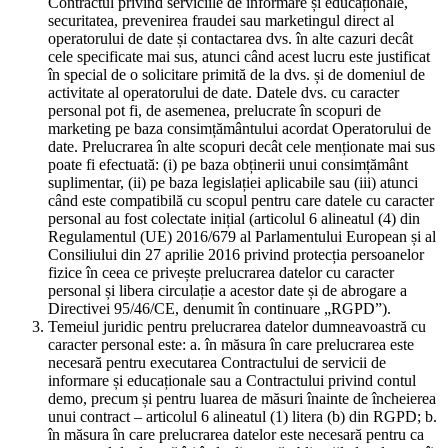
Contractul privind serviciile de informare și educaționale,
securitatea, prevenirea fraudei sau marketingul direct al
operatorului de date și contactarea dvs. în alte cazuri decât
cele specificate mai sus, atunci când acest lucru este justificat
în special de o solicitare primită de la dvs. și de domeniul de
activitate al operatorului de date. Datele dvs. cu caracter
personal pot fi, de asemenea, prelucrate în scopuri de
marketing pe baza consimțământului acordat Operatorului de
date. Prelucrarea în alte scopuri decât cele menționate mai sus
poate fi efectuată: (i) pe baza obținerii unui consimțământ
suplimentar, (ii) pe baza legislației aplicabile sau (iii) atunci
când este compatibilă cu scopul pentru care datele cu caracter
personal au fost colectate inițial (articolul 6 alineatul (4) din
Regulamentul (UE) 2016/679 al Parlamentului European și al
Consiliului din 27 aprilie 2016 privind protecția persoanelor
fizice în ceea ce privește prelucrarea datelor cu caracter
personal și libera circulație a acestor date și de abrogare a
Directivei 95/46/CE, denumit în continuare „RGPD”).
Temeiul juridic pentru prelucrarea datelor dumneavoastră cu
caracter personal este: a. în măsura în care prelucrarea este
necesară pentru executarea Contractului de servicii de
informare și educaționale sau a Contractului privind contul
demo, precum și pentru luarea de măsuri înainte de încheierea
unui contract – articolul 6 alineatul (1) litera (b) din RGPD; b.
în măsura în care prelucrarea datelor este necesară pentru ca