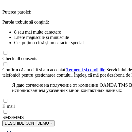
Puterea parolei:
Parola trebuie să conțină:
8 sau mai multe caractere
Litere majuscule și minuscule
Cel puțin o cifră și un caracter special
Check all consents
Confirm că am citit și am acceptat
Termenii și condițiile
Serviciului de
telefonică pentru gestionarea contului. Înțeleg că mă pot dezabona de l
Я даю согласие на получение от компании OANDA TMS Bro
использованием указанных мной контактных данных:
E-mail
SMS/MMS
DESCHIDE CONT DEMO »