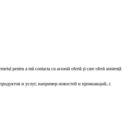
iul pentru a mă contacta cu această ofertă și care oferă asistență
родуктов и услуг, например новостей и промоакций, с