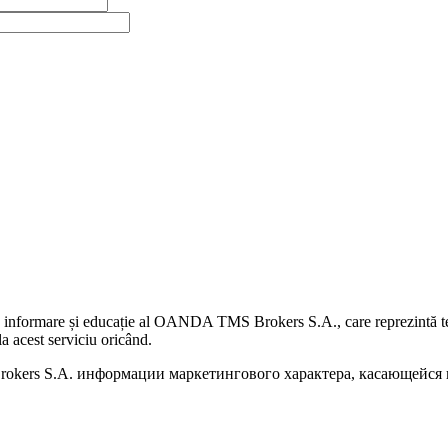
 informare și educație al OANDA TMS Brokers S.A., care reprezintă teme
a acest serviciu oricând.
kers S.A. информации маркетингового характера, касающейся п