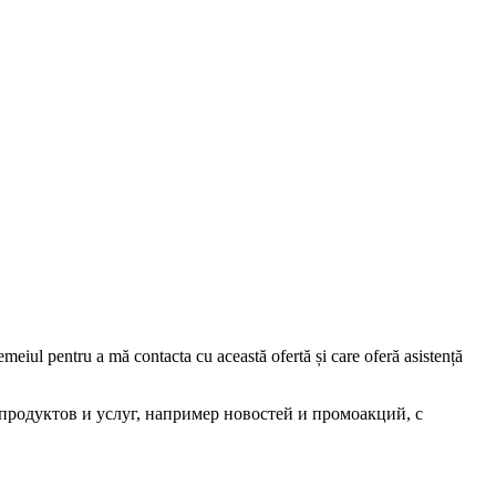
iul pentru a mă contacta cu această ofertă și care oferă asistență
родуктов и услуг, например новостей и промоакций, с