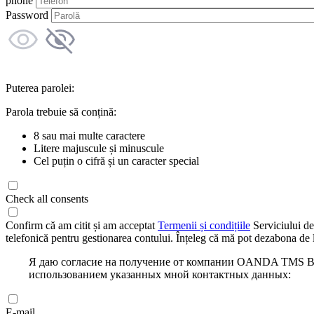
phone
Password
Puterea parolei:
Parola trebuie să conțină:
8 sau mai multe caractere
Litere majuscule și minuscule
Cel puțin o cifră și un caracter special
Check all consents
Confirm că am citit și am acceptat
Termenii și condițiile
Serviciului de
telefonică pentru gestionarea contului. Înțeleg că mă pot dezabona de l
Я даю согласие на получение от компании OANDA TMS Bro
использованием указанных мной контактных данных:
E-mail