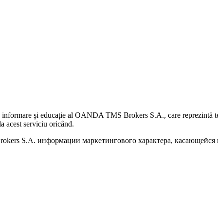
 informare și educație al OANDA TMS Brokers S.A., care reprezintă teme
a acest serviciu oricând.
kers S.A. информации маркетингового характера, касающейся п