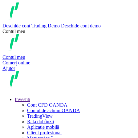
Deschide cont
Trading
Demo
Deschide cont demo
Contul meu
Contul meu
Comerț online
Ajutor
Investiți
Cont CFD OANDA
Contul de acțiuni OANDA
TradingView
Rata dobânzii
Aplicație mobilă
Client profesional