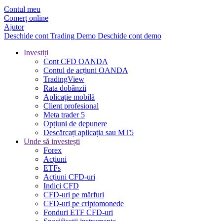
Contul meu
Comerț online
Ajutor
Deschide cont
Trading
Demo
Deschide cont demo
Investiți
Cont CFD OANDA
Contul de acțiuni OANDA
TradingView
Rata dobânzii
Aplicație mobilă
Client profesional
Meta trader 5
Opțiuni de depunere
Descărcați aplicația sau MT5
Unde să investești
Forex
Acțiuni
ETFs
Acțiuni CFD-uri
Indici CFD
CFD-uri pe mărfuri
CFD-uri pe criptomonede
Fonduri ETF CFD-uri