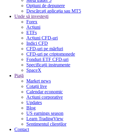
Meta trader 5
Opțiuni de depunere
Descărcați aplicația sau MT5
Unde să investești
Forex
Acțiuni
ETFs
Acțiuni CFD-uri
Indici CFD
CFD-uri pe mărfuri
CFD-uri pe criptomonede
Fonduri ETF CFD-uri
Specificații instrumente
SpaceX
Piață
Market news
Cotații live
Calendar economic
Acțiuni corporative
Updates
Blog
US earnings season
Learn TradingView
Sentimentul clienților
Contact