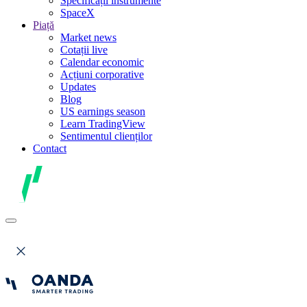
Specificații instrumente
SpaceX
Piață
Market news
Cotații live
Calendar economic
Acțiuni corporative
Updates
Blog
US earnings season
Learn TradingView
Sentimentul clienților
Contact