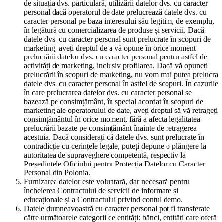
de situația dvs. particulară, utilizării datelor dvs. cu caracter
personal dacă operatorul de date prelucrează datele dvs. cu
caracter personal pe baza interesului său legitim, de exemplu,
în legătură cu comercializarea de produse și servicii. Dacă
datele dvs. cu caracter personal sunt prelucrate în scopuri de
marketing, aveți dreptul de a vă opune în orice moment
prelucrării datelor dvs. cu caracter personal pentru astfel de
activități de marketing, inclusiv profilarea. Dacă vă opuneți
prelucrării în scopuri de marketing, nu vom mai putea prelucra
datele dvs. cu caracter personal în astfel de scopuri. În cazurile
în care prelucrarea datelor dvs. cu caracter personal se
bazează pe consimțământ, în special acordat în scopuri de
marketing ale operatorului de date, aveți dreptul să vă retrageți
consimțământul în orice moment, fără a afecta legalitatea
prelucrării bazate pe consimțământ înainte de retragerea
acestuia. Dacă considerați că datele dvs. sunt prelucrate în
contradicție cu cerințele legale, puteți depune o plângere la
autoritatea de supraveghere competentă, respectiv la
Președintele Oficiului pentru Protecția Datelor cu Caracter
Personal din Polonia.
Furnizarea datelor este voluntară, dar necesară pentru
încheierea Contractului de servicii de informare și
educaționale și a Contractului privind contul demo.
Datele dumneavoastră cu caracter personal pot fi transferate
către următoarele categorii de entități: bănci, entități care oferă