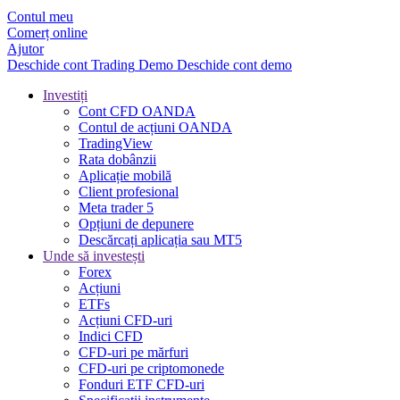
Contul meu
Comerț online
Ajutor
Deschide cont
Trading
Demo
Deschide cont demo
Investiți
Cont CFD OANDA
Contul de acțiuni OANDA
TradingView
Rata dobânzii
Aplicație mobilă
Client profesional
Meta trader 5
Opțiuni de depunere
Descărcați aplicația sau MT5
Unde să investești
Forex
Acțiuni
ETFs
Acțiuni CFD-uri
Indici CFD
CFD-uri pe mărfuri
CFD-uri pe criptomonede
Fonduri ETF CFD-uri