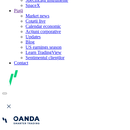
Specificații instrumente
SpaceX
Piață
Market news
Cotații live
Calendar economic
Acțiuni corporative
Updates
Blog
US earnings season
Learn TradingView
Sentimentul clienților
Contact