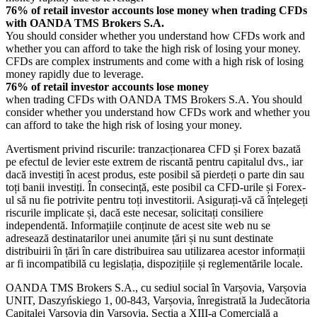
76% of retail investor accounts lose money when trading CFDs
with OANDA TMS Brokers S.A.
You should consider whether you understand how CFDs work and
whether you can afford to take the high risk of losing your money.
CFDs are complex instruments and come with a high risk of losing
money rapidly due to leverage.
76% of retail investor accounts lose money
when trading CFDs with OANDA TMS Brokers S.A. You should
consider whether you understand how CFDs work and whether you
can afford to take the high risk of losing your money.
Avertisment privind riscurile: tranzacționarea CFD și Forex bazată
pe efectul de levier este extrem de riscantă pentru capitalul dvs., iar
dacă investiți în acest produs, este posibil să pierdeți o parte din sau
toți banii investiți. În consecință, este posibil ca CFD-urile și Forex-
ul să nu fie potrivite pentru toți investitorii. Asigurați-vă că înțelegeți
riscurile implicate și, dacă este necesar, solicitați consiliere
independentă. Informațiile conținute de acest site web nu se
adresează destinatarilor unei anumite țări și nu sunt destinate
distribuirii în țări în care distribuirea sau utilizarea acestor informații
ar fi incompatibilă cu legislația, dispozițiile și reglementările locale.
OANDA TMS Brokers S.A., cu sediul social în Varșovia, Varșovia
UNIT, Daszyńskiego 1, 00-843, Varșovia, înregistrată la Judecătoria
Capitalei Varșovia din Varșovia, Secția a XIII-a Comercială a