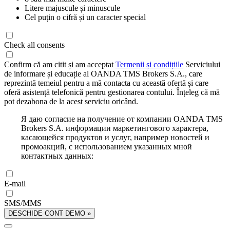
Litere majuscule și minuscule
Cel puțin o cifră și un caracter special
Check all consents
Confirm că am citit și am acceptat
Termenii și condițiile
Serviciului
de informare și educație al OANDA TMS Brokers S.A., care
reprezintă temeiul pentru a mă contacta cu această ofertă și care
oferă asistență telefonică pentru gestionarea contului. Înțeleg că mă
pot dezabona de la acest serviciu oricând.
Я даю согласие на получение от компании OANDA TMS
Brokers S.A. информации маркетингового характера,
касающейся продуктов и услуг, например новостей и
промоакций, с использованием указанных мной
контактных данных:
E-mail
SMS/MMS
DESCHIDE CONT DEMO »