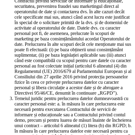
Contractul privind serviciile de informare și educaționale,
securitatea, prevenirea fraudei sau marketingul direct al
operatorului de date și contactarea dvs. în alte cazuri decât
cele specificate mai sus, atunci când acest lucru este justificat
în special de o solicitare primită de la dvs. și de domeniul de
activitate al operatorului de date. Datele dvs. cu caracter
personal pot fi, de asemenea, prelucrate în scopuri de
marketing pe baza consimțământului acordat Operatorului de
date. Prelucrarea în alte scopuri decât cele menționate mai sus
poate fi efectuată: (i) pe baza obținerii unui consimțământ
suplimentar, (ii) pe baza legislației aplicabile sau (iii) atunci
când este compatibilă cu scopul pentru care datele cu caracter
personal au fost colectate inițial (articolul 6 alineatul (4) din
Regulamentul (UE) 2016/679 al Parlamentului European și al
Consiliului din 27 aprilie 2016 privind protecția persoanelor
fizice în ceea ce privește prelucrarea datelor cu caracter
personal și libera circulație a acestor date și de abrogare a
Directivei 95/46/CE, denumit în continuare „RGPD”).
Temeiul juridic pentru prelucrarea datelor dumneavoastră cu
caracter personal este: a. în măsura în care prelucrarea este
necesară pentru executarea Contractului de servicii de
informare și educaționale sau a Contractului privind contul
demo, precum și pentru luarea de măsuri înainte de încheierea
unui contract – articolul 6 alineatul (1) litera (b) din RGPD; b.
în măsura în care prelucrarea datelor este necesară pentru ca