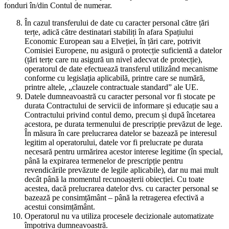
fonduri în/din Contul de numerar.
În cazul transferului de date cu caracter personal către țări
terțe, adică către destinatari stabiliți în afara Spațiului
Economic European sau a Elveției, în țări care, potrivit
Comisiei Europene, nu asigură o protecție suficientă a datelor
(țări terțe care nu asigură un nivel adecvat de protecție),
operatorul de date efectuează transferul utilizând mecanisme
conforme cu legislația aplicabilă, printre care se numără,
printre altele, „clauzele contractuale standard” ale UE.
Datele dumneavoastră cu caracter personal vor fi stocate pe
durata Contractului de servicii de informare și educație sau a
Contractului privind contul demo, precum și după încetarea
acestora, pe durata termenului de prescripție prevăzut de lege.
În măsura în care prelucrarea datelor se bazează pe interesul
legitim al operatorului, datele vor fi prelucrate pe durata
necesară pentru urmărirea acestor interese legitime (în special,
până la expirarea termenelor de prescripție pentru
revendicările prevăzute de legile aplicabile), dar nu mai mult
decât până la momentul recunoașterii obiecției. Cu toate
acestea, dacă prelucrarea datelor dvs. cu caracter personal se
bazează pe consimțământ – până la retragerea efectivă a
acestui consimțământ.
Operatorul nu va utiliza procesele decizionale automatizate
împotriva dumneavoastră.