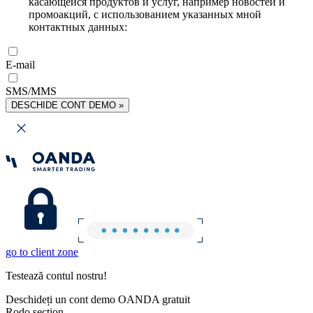
касающейся продуктов и услуг, например новостей и
промоакций, с использованием указанных мной
контактных данных:
E-mail
SMS/MMS
DESCHIDE CONT DEMO »
go to client zone
Testează contul nostru!
Deschideți un cont demo OANDA gratuit
Rodo section