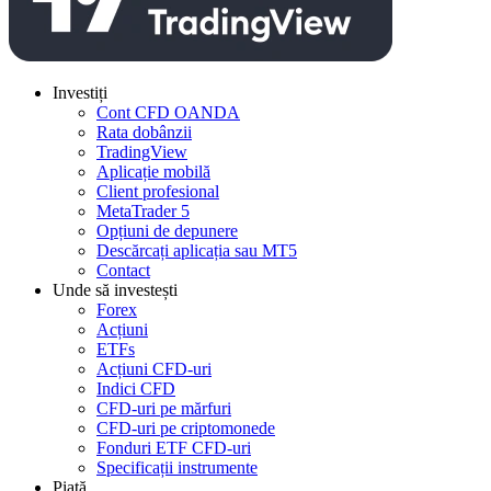
Investiți
Cont CFD OANDA
Rata dobânzii
TradingView
Aplicație mobilă
Client profesional
MetaTrader 5
Opțiuni de depunere
Descărcați aplicația sau MT5
Contact
Unde să investești
Forex
Acțiuni
ETFs
Acțiuni CFD-uri
Indici CFD
CFD-uri pe mărfuri
CFD-uri pe criptomonede
Fonduri ETF CFD-uri
Specificații instrumente
Piață