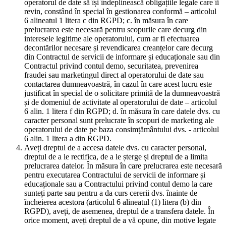
operatorul de date să își îndeplinească obligațiile legale care îi
revin, constând în special în gestionarea conformă – articolul
6 alineatul 1 litera c din RGPD; c. în măsura în care
prelucrarea este necesară pentru scopurile care decurg din
interesele legitime ale operatorului, cum ar fi efectuarea
decontărilor necesare și revendicarea creanțelor care decurg
din Contractul de servicii de informare și educaționale sau din
Contractul privind contul demo, securitatea, prevenirea
fraudei sau marketingul direct al operatorului de date sau
contactarea dumneavoastră, în cazul în care acest lucru este
justificat în special de o solicitare primită de la dumneavoastră
și de domeniul de activitate al operatorului de date – articolul
6 alin. 1 litera f din RGPD; d. în măsura în care datele dvs. cu
caracter personal sunt prelucrate în scopuri de marketing ale
operatorului de date pe baza consimțământului dvs. - articolul
6 alin. 1 litera a din RGPD.
Aveți dreptul de a accesa datele dvs. cu caracter personal,
dreptul de a le rectifica, de a le șterge și dreptul de a limita
prelucrarea datelor. În măsura în care prelucrarea este necesară
pentru executarea Contractului de servicii de informare și
educaționale sau a Contractului privind contul demo la care
sunteți parte sau pentru a da curs cererii dvs. înainte de
încheierea acestora (articolul 6 alineatul (1) litera (b) din
RGPD), aveți, de asemenea, dreptul de a transfera datele. În
orice moment, aveți dreptul de a vă opune, din motive legate