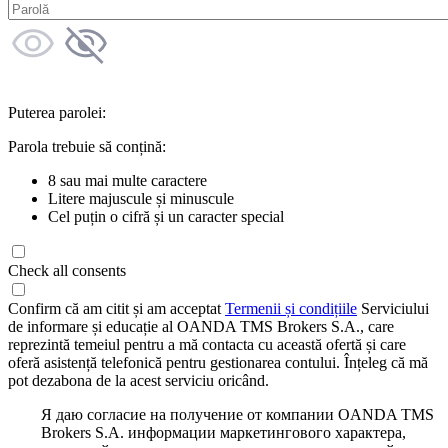
Puterea parolei:
Parola trebuie să conțină:
8 sau mai multe caractere
Litere majuscule și minuscule
Cel puțin o cifră și un caracter special
Check all consents
Confirm că am citit și am acceptat
Termenii și condițiile
Serviciului
de informare și educație al OANDA TMS Brokers S.A., care
reprezintă temeiul pentru a mă contacta cu această ofertă și care
oferă asistență telefonică pentru gestionarea contului. Înțeleg că mă
pot dezabona de la acest serviciu oricând.
Я даю согласие на получение от компании OANDA TMS
Brokers S.A. информации маркетингового характера,