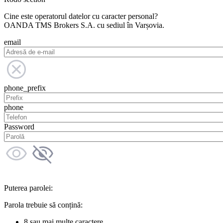
Cine este operatorul datelor cu caracter personal?
OANDA TMS Brokers S.A. cu sediul în Varșovia.
email
phone_prefix
phone
Password
Puterea parolei:
Parola trebuie să conțină:
8 sau mai multe caractere