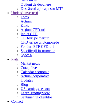
Meta trader 5
Opțiuni de depunere
Descărcați aplicația sau MT5
Unde să investești
Forex
Acțiuni
ETFs
Acțiuni CFD-uri
Indici CFD
CFD-uri pe mărfuri
CFD-uri pe criptomonede
Fonduri ETF CFD-uri
Specificații instrumente
SpaceX
Piață
Market news
Cotații live
Calendar economic
Acțiuni corporative
Updates
Blog
US earnings season
Learn TradingView
Sentimentul clienților
Contact