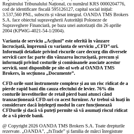
Registrului Tribunalului Național, cu numărul KRS 0000204776,
cod de identificare fiscală 595126127, capital social inițial:
3.537,560 PNL, subscris și vărsat integral. OANDA TMS Brokers
S.A. face obiectul supravegherii Autorității Poloneze de
Supraveghere Financiară, pe baza unei autorizații din 26 aprilie
2004 (KPWiG-4021-54-1/2004).
Varianta de serviciu „Acțiuni” este oferită în vânzare
încrucișată, împreună cu varianta de serviciu „CFD”-uri.
Informații detaliate privind riscurile care decurg din diversele
servicii care fac parte din vânzarea încrucișată, precum și
informații privind costurile și comisioanele asociate acestor
servicii, sunt disponibile pe site-ul web al OANDA TMS
Brokers, în secțiunea „Documente”.
CFD-urile sunt instrumente complexe și au un risc ridicat de a
pierde rapid bani din cauza efectului de levier. 76% din
conturile investitorilor de retail pierd bani atunci când
tranzacționează CFD-uri cu acest furnizor. Ar trebui să luați în
considerare dacă înțelegeți modul în care funcționează
CFDurile și dacă vă puteți permite să vă asumați riscul ridicat
de a vă pierde banii.
@ Copyright 2026 OANDA TMS Brokers S.A. Toate drepturile
rezervate. „OANDA”, „fxTrade” și familia de mărci înregistrate