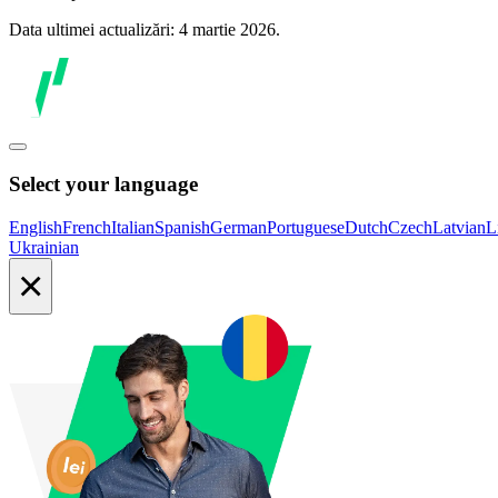
Data ultimei actualizări: 4 martie 2026.
Select your language
English
French
Italian
Spanish
German
Portuguese
Dutch
Czech
Latvian
L
Ukrainian
×