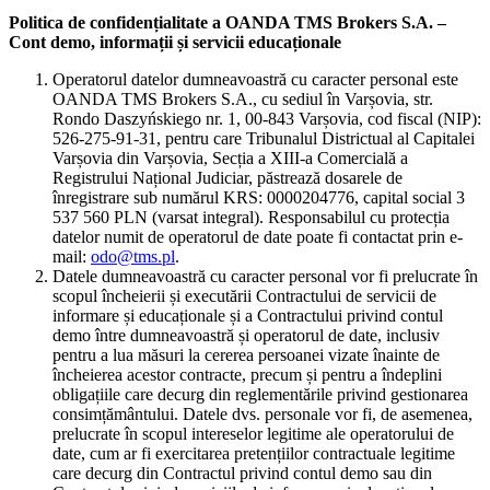
Politica de confidențialitate a OANDA TMS Brokers S.A. –
Cont demo, informații și servicii educaționale
Operatorul datelor dumneavoastră cu caracter personal este
OANDA TMS Brokers S.A., cu sediul în Varșovia, str.
Rondo Daszyńskiego nr. 1, 00-843 Varșovia, cod fiscal (NIP):
526-275-91-31, pentru care Tribunalul Districtual al Capitalei
Varșovia din Varșovia, Secția a XIII-a Comercială a
Registrului Național Judiciar, păstrează dosarele de
înregistrare sub numărul KRS: 0000204776, capital social 3
537 560 PLN (varsat integral). Responsabilul cu protecția
datelor numit de operatorul de date poate fi contactat prin e-
mail:
odo@tms.pl
.
Datele dumneavoastră cu caracter personal vor fi prelucrate în
scopul încheierii și executării Contractului de servicii de
informare și educaționale și a Contractului privind contul
demo între dumneavoastră și operatorul de date, inclusiv
pentru a lua măsuri la cererea persoanei vizate înainte de
încheierea acestor contracte, precum și pentru a îndeplini
obligațiile care decurg din reglementările privind gestionarea
consimțământului. Datele dvs. personale vor fi, de asemenea,
prelucrate în scopul intereselor legitime ale operatorului de
date, cum ar fi exercitarea pretențiilor contractuale legitime
care decurg din Contractul privind contul demo sau din