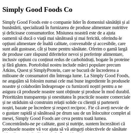
Simply Good Foods Co
Simply Good Foods este o companie lider în domeniul sănătății și al
bunăstării, specializată în furnizarea de produse alimentare nutritive
și delicioase consumatorilor. Misiunea noastră este de a ajuta
oamenii să ducă o viață mai sănătoasă și mai fericită, oferindu-le
opțiuni alimentare de înaltă calitate, convenabile și accesibile, care
sunt atât gustoase, cât și bune pentru sănătate. Oferim o gamă largă
de produse care răspund diferitelor nevoi și preferințe alimentare,
inclusiv opțiuni cu conținut redus de carbohidrați, bogate în proteine
și fără gluten. Portofoliul nostru include mărci populare precum
Atkins, Quest și SimplyProtein, care se bucură de încrederea a
milioane de consumatori din întreaga lume. La Simply Good Foods,
ne angajăm să folosim numai cele mai bune ingrediente în produsele
noastre și colaborăm îndeaproape cu furnizorii noștri pentru a ne
asigura că produsele noastre sunt obținute și produse în mod durabil.
Prioritizăm transparența și onestitatea în practicile noastre comerciale
și ne străduim să construim relații solide cu clienții și partenerii
noștri, bazate pe încredere și respect reciproc. Fie că aveți nevoie de
o gustare rapidă și sănătoasă pe drum sau de un înlocuitor complet al
mesei, Simply Good Foods are ceva pentru toată lumea.
Concentrându-ne pe calitate, gust și nutriție, suntem încrezători că
produsele noastre vă vor ajuta să vă atingeți obiectivele de sănătate