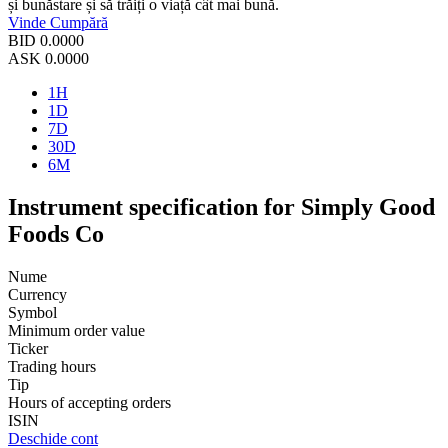
și bunăstare și să trăiți o viață cât mai bună.
Vinde
Cumpără
BID
0.0000
ASK
0.0000
1H
1D
7D
30D
6M
Instrument specification for Simply Good
Foods Co
Nume
Currency
Symbol
Minimum order value
Ticker
Trading hours
Tip
Hours of accepting orders
ISIN
Deschide cont