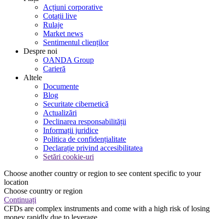
Acțiuni corporative
Cotații live
Rulaje
Market news
Sentimentul clienților
Despre noi
OANDA Group
Carieră
Altele
Documente
Blog
Securitate cibernetică
Actualizări
Declinarea responsabilității
Informații juridice
Politica de confidențialitate
Declarație privind accesibilitatea
Setări cookie-uri
Choose another country or region to see content specific to your
location
Choose country or region
Continuați
CFDs are complex instruments and come with a high risk of losing
money rapidly due to leverage.