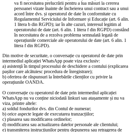
va fi necesitatea prelucrării pentru a lua măsuri la cererea
persoanei vizate înainte de încheierea unui contract sau a unui
acord între dvs. și operatorul de date în conformitate cu
Regulamentul Serviciului de Informare și Educație (art. 6 alin.
1 litera b din RGPD); iar în alte cazuri, interesul legitim al
operatorului de date (art. 6 alin. 1 litera f din RGPD) constând
în necesitatea de a rezolva problema semnalată legată de
operațiunile comerciale ale operatorului de date (art. 6 alin. 1
litera f din RGPD).
Din motive de securitate, o conversație cu operatorul de date prin
intermediul aplicației WhatsApp poate viza exclusiv:
a) asistență în timpul procesului de deschidere a contului (explicarea
pașilor care alcătuiesc procedura de înregistrare);
b) oferirea de răspunsuri la întrebările clienților cu privire la
operațiunile OANDA.
O conversație cu operatorul de date prin intermediul aplicației
WhatsApp nu va conține niciodată linkuri sau atașamente și nu va
viza, printre altele:
a) soldul fondurilor dvs. din Contul de numerar;
b) orice aspecte legate de executarea tranzacțiilor;
c) plasarea sau modificarea ordinelor;
d) modificarea sau actualizarea datelor personale ale clientului;
e) transmiterea instrucțiunilor pentru depunerea sau retragerea de