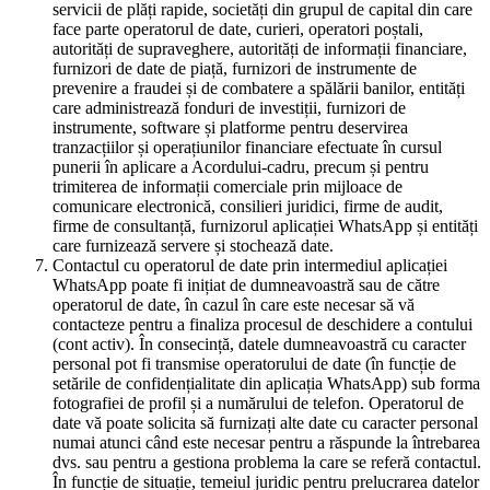
servicii de plăți rapide, societăți din grupul de capital din care
face parte operatorul de date, curieri, operatori poștali,
autorități de supraveghere, autorități de informații financiare,
furnizori de date de piață, furnizori de instrumente de
prevenire a fraudei și de combatere a spălării banilor, entități
care administrează fonduri de investiții, furnizori de
instrumente, software și platforme pentru deservirea
tranzacțiilor și operațiunilor financiare efectuate în cursul
punerii în aplicare a Acordului-cadru, precum și pentru
trimiterea de informații comerciale prin mijloace de
comunicare electronică, consilieri juridici, firme de audit,
firme de consultanță, furnizorul aplicației WhatsApp și entități
care furnizează servere și stochează date.
Contactul cu operatorul de date prin intermediul aplicației
WhatsApp poate fi inițiat de dumneavoastră sau de către
operatorul de date, în cazul în care este necesar să vă
contacteze pentru a finaliza procesul de deschidere a contului
(cont activ). În consecință, datele dumneavoastră cu caracter
personal pot fi transmise operatorului de date (în funcție de
setările de confidențialitate din aplicația WhatsApp) sub forma
fotografiei de profil și a numărului de telefon. Operatorul de
date vă poate solicita să furnizați alte date cu caracter personal
numai atunci când este necesar pentru a răspunde la întrebarea
dvs. sau pentru a gestiona problema la care se referă contactul.
În funcție de situație, temeiul juridic pentru prelucrarea datelor