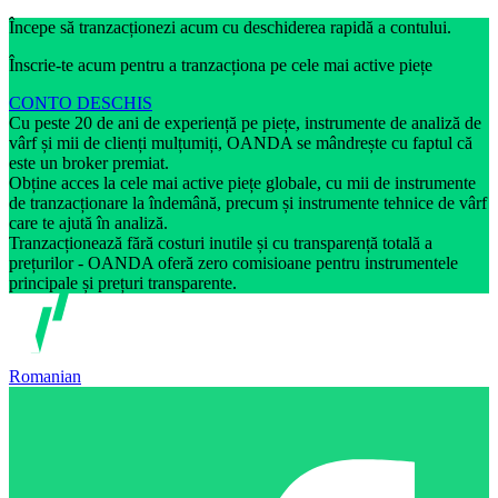
Începe să tranzacționezi acum cu deschiderea rapidă a contului.
Înscrie-te acum pentru a tranzacționa pe cele mai active piețe
CONTO DESCHIS
Cu peste 20 de ani de experiență pe piețe, instrumente de analiză de
vârf și mii de clienți mulțumiți, OANDA se mândrește cu faptul că
este un broker premiat.
Obține acces la cele mai active piețe globale, cu mii de instrumente
de tranzacționare la îndemână, precum și instrumente tehnice de vârf
care te ajută în analiză.
Tranzacționează fără costuri inutile și cu transparență totală a
prețurilor - OANDA oferă zero comisioane pentru instrumentele
principale și prețuri transparente.
Romanian