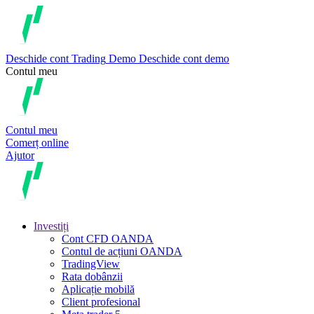
Deschide cont
Trading
Demo
Deschide cont demo
Contul meu
Contul meu
Comerț online
Ajutor
Investiți
Cont CFD OANDA
Contul de acțiuni OANDA
TradingView
Rata dobânzii
Aplicație mobilă
Client profesional