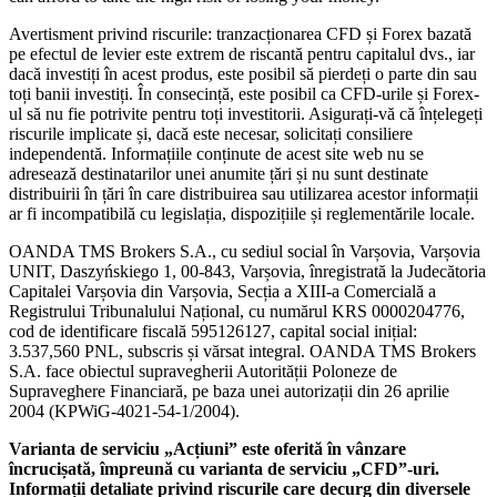
Avertisment privind riscurile: tranzacționarea CFD și Forex bazată
pe efectul de levier este extrem de riscantă pentru capitalul dvs., iar
dacă investiți în acest produs, este posibil să pierdeți o parte din sau
toți banii investiți. În consecință, este posibil ca CFD-urile și Forex-
ul să nu fie potrivite pentru toți investitorii. Asigurați-vă că înțelegeți
riscurile implicate și, dacă este necesar, solicitați consiliere
independentă. Informațiile conținute de acest site web nu se
adresează destinatarilor unei anumite țări și nu sunt destinate
distribuirii în țări în care distribuirea sau utilizarea acestor informații
ar fi incompatibilă cu legislația, dispozițiile și reglementările locale.
OANDA TMS Brokers S.A., cu sediul social în Varșovia, Varșovia
UNIT, Daszyńskiego 1, 00-843, Varșovia, înregistrată la Judecătoria
Capitalei Varșovia din Varșovia, Secția a XIII-a Comercială a
Registrului Tribunalului Național, cu numărul KRS 0000204776,
cod de identificare fiscală 595126127, capital social inițial:
3.537,560 PNL, subscris și vărsat integral. OANDA TMS Brokers
S.A. face obiectul supravegherii Autorității Poloneze de
Supraveghere Financiară, pe baza unei autorizații din 26 aprilie
2004 (KPWiG-4021-54-1/2004).
Varianta de serviciu „Acțiuni” este oferită în vânzare
încrucișată, împreună cu varianta de serviciu „CFD”-uri.
Informații detaliate privind riscurile care decurg din diversele