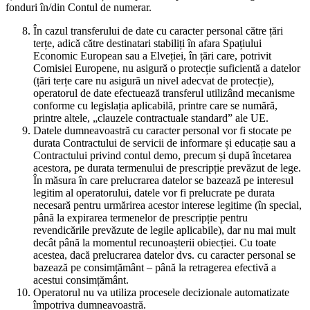
fonduri în/din Contul de numerar.
În cazul transferului de date cu caracter personal către țări
terțe, adică către destinatari stabiliți în afara Spațiului
Economic European sau a Elveției, în țări care, potrivit
Comisiei Europene, nu asigură o protecție suficientă a datelor
(țări terțe care nu asigură un nivel adecvat de protecție),
operatorul de date efectuează transferul utilizând mecanisme
conforme cu legislația aplicabilă, printre care se numără,
printre altele, „clauzele contractuale standard” ale UE.
Datele dumneavoastră cu caracter personal vor fi stocate pe
durata Contractului de servicii de informare și educație sau a
Contractului privind contul demo, precum și după încetarea
acestora, pe durata termenului de prescripție prevăzut de lege.
În măsura în care prelucrarea datelor se bazează pe interesul
legitim al operatorului, datele vor fi prelucrate pe durata
necesară pentru urmărirea acestor interese legitime (în special,
până la expirarea termenelor de prescripție pentru
revendicările prevăzute de legile aplicabile), dar nu mai mult
decât până la momentul recunoașterii obiecției. Cu toate
acestea, dacă prelucrarea datelor dvs. cu caracter personal se
bazează pe consimțământ – până la retragerea efectivă a
acestui consimțământ.
Operatorul nu va utiliza procesele decizionale automatizate
împotriva dumneavoastră.