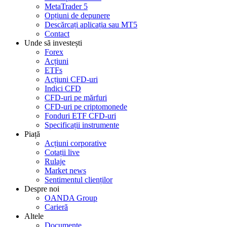
MetaTrader 5
Opțiuni de depunere
Descărcați aplicația sau MT5
Contact
Unde să investești
Forex
Acțiuni
ETFs
Acțiuni CFD-uri
Indici CFD
CFD-uri pe mărfuri
CFD-uri pe criptomonede
Fonduri ETF CFD-uri
Specificații instrumente
Piață
Acțiuni corporative
Cotații live
Rulaje
Market news
Sentimentul clienților
Despre noi
OANDA Group
Carieră
Altele
Documente