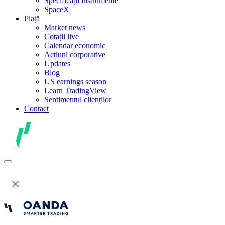
Specificații instrumente
SpaceX
Piață
Market news
Cotații live
Calendar economic
Acțiuni corporative
Updates
Blog
US earnings season
Learn TradingView
Sentimentul clienților
Contact