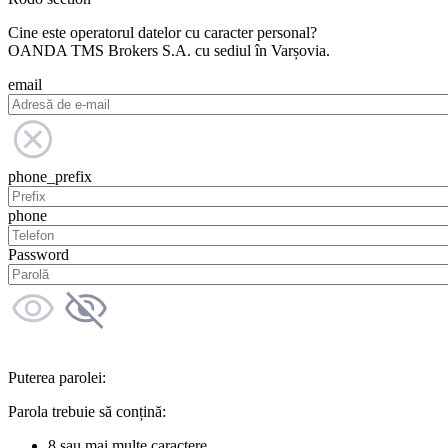
Cine este operatorul datelor cu caracter personal?
OANDA TMS Brokers S.A. cu sediul în Varșovia.
email
phone_prefix
phone
Password
Puterea parolei:
Parola trebuie să conțină:
8 sau mai multe caractere