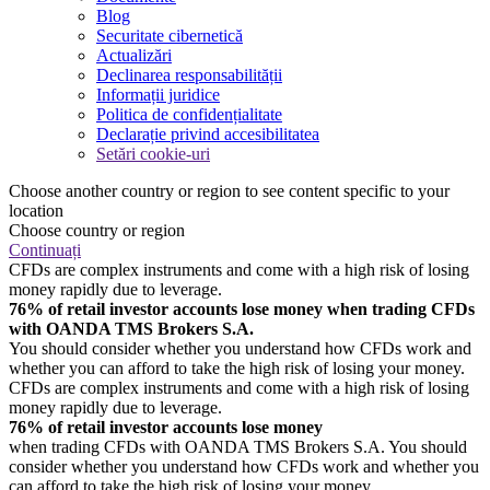
Blog
Securitate cibernetică
Actualizări
Declinarea responsabilității
Informații juridice
Politica de confidențialitate
Declarație privind accesibilitatea
Setări cookie-uri
Choose another country or region to see content specific to your
location
Choose country or region
Continuați
CFDs are complex instruments and come with a high risk of losing
money rapidly due to leverage.
76% of retail investor accounts lose money when trading CFDs
with OANDA TMS Brokers S.A.
You should consider whether you understand how CFDs work and
whether you can afford to take the high risk of losing your money.
CFDs are complex instruments and come with a high risk of losing
money rapidly due to leverage.
76% of retail investor accounts lose money
when trading CFDs with OANDA TMS Brokers S.A. You should
consider whether you understand how CFDs work and whether you
can afford to take the high risk of losing your money.