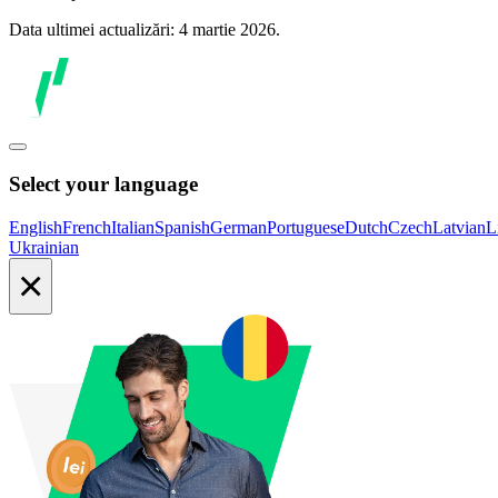
Data ultimei actualizări: 4 martie 2026.
Select your language
English
French
Italian
Spanish
German
Portuguese
Dutch
Czech
Latvian
L
Ukrainian
×