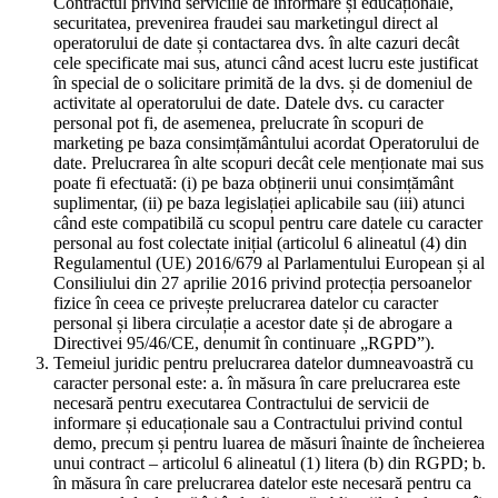
Contractul privind serviciile de informare și educaționale,
securitatea, prevenirea fraudei sau marketingul direct al
operatorului de date și contactarea dvs. în alte cazuri decât
cele specificate mai sus, atunci când acest lucru este justificat
în special de o solicitare primită de la dvs. și de domeniul de
activitate al operatorului de date. Datele dvs. cu caracter
personal pot fi, de asemenea, prelucrate în scopuri de
marketing pe baza consimțământului acordat Operatorului de
date. Prelucrarea în alte scopuri decât cele menționate mai sus
poate fi efectuată: (i) pe baza obținerii unui consimțământ
suplimentar, (ii) pe baza legislației aplicabile sau (iii) atunci
când este compatibilă cu scopul pentru care datele cu caracter
personal au fost colectate inițial (articolul 6 alineatul (4) din
Regulamentul (UE) 2016/679 al Parlamentului European și al
Consiliului din 27 aprilie 2016 privind protecția persoanelor
fizice în ceea ce privește prelucrarea datelor cu caracter
personal și libera circulație a acestor date și de abrogare a
Directivei 95/46/CE, denumit în continuare „RGPD”).
Temeiul juridic pentru prelucrarea datelor dumneavoastră cu
caracter personal este: a. în măsura în care prelucrarea este
necesară pentru executarea Contractului de servicii de
informare și educaționale sau a Contractului privind contul
demo, precum și pentru luarea de măsuri înainte de încheierea
unui contract – articolul 6 alineatul (1) litera (b) din RGPD; b.
în măsura în care prelucrarea datelor este necesară pentru ca