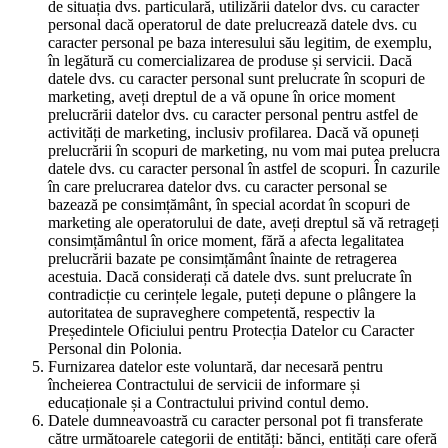
de situația dvs. particulară, utilizării datelor dvs. cu caracter
personal dacă operatorul de date prelucrează datele dvs. cu
caracter personal pe baza interesului său legitim, de exemplu,
în legătură cu comercializarea de produse și servicii. Dacă
datele dvs. cu caracter personal sunt prelucrate în scopuri de
marketing, aveți dreptul de a vă opune în orice moment
prelucrării datelor dvs. cu caracter personal pentru astfel de
activități de marketing, inclusiv profilarea. Dacă vă opuneți
prelucrării în scopuri de marketing, nu vom mai putea prelucra
datele dvs. cu caracter personal în astfel de scopuri. În cazurile
în care prelucrarea datelor dvs. cu caracter personal se
bazează pe consimțământ, în special acordat în scopuri de
marketing ale operatorului de date, aveți dreptul să vă retrageți
consimțământul în orice moment, fără a afecta legalitatea
prelucrării bazate pe consimțământ înainte de retragerea
acestuia. Dacă considerați că datele dvs. sunt prelucrate în
contradicție cu cerințele legale, puteți depune o plângere la
autoritatea de supraveghere competentă, respectiv la
Președintele Oficiului pentru Protecția Datelor cu Caracter
Personal din Polonia.
Furnizarea datelor este voluntară, dar necesară pentru
încheierea Contractului de servicii de informare și
educaționale și a Contractului privind contul demo.
Datele dumneavoastră cu caracter personal pot fi transferate
către următoarele categorii de entități: bănci, entități care oferă