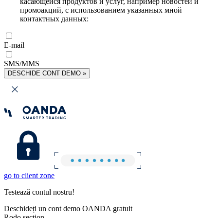
касающейся продуктов и услуг, например новостей и
промоакций, с использованием указанных мной
контактных данных:
E-mail
SMS/MMS
DESCHIDE CONT DEMO »
go to client zone
Testează contul nostru!
Deschideți un cont demo OANDA gratuit
Rodo section