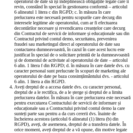
operatorul de date să își îndeplinească obligațiile legale care îi
revin, constând în special în gestionarea conformă – articolul
6 alineatul 1 litera c din RGPD; c. în măsura în care
prelucrarea este necesară pentru scopurile care decurg din
interesele legitime ale operatorului, cum ar fi efectuarea
decontărilor necesare și revendicarea creanțelor care decurg
din Contractul de servicii de informare și educaționale sau din
Contractul privind contul demo, securitatea, prevenirea
fraudei sau marketingul direct al operatorului de date sau
contactarea dumneavoastră, în cazul în care acest lucru este
justificat în special de o solicitare primită de la dumneavoastră
și de domeniul de activitate al operatorului de date – articolul
6 alin. 1 litera f din RGPD; d. în măsura în care datele dvs. cu
caracter personal sunt prelucrate în scopuri de marketing ale
operatorului de date pe baza consimțământului dvs. - articolul
6 alin. 1 litera a din RGPD.
Aveți dreptul de a accesa datele dvs. cu caracter personal,
dreptul de a le rectifica, de a le șterge și dreptul de a limita
prelucrarea datelor. În măsura în care prelucrarea este necesară
pentru executarea Contractului de servicii de informare și
educaționale sau a Contractului privind contul demo la care
sunteți parte sau pentru a da curs cererii dvs. înainte de
încheierea acestora (articolul 6 alineatul (1) litera (b) din
RGPD), aveți, de asemenea, dreptul de a transfera datele. În
orice moment, aveți dreptul de a vă opune, din motive legate