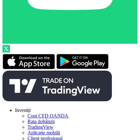
Investiți
Cont CFD OANDA
Rata dobânzii
TradingView
Aplicație mobilă
Client profesional