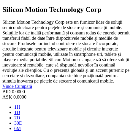
Silicon Motion Technology Corp
Silicon Motion Technology Corp este un furnizor lider de soluții
semiconductoare pentru piețele de stocare și comunicații mobile.
Soluțiile lor de înaltă performanță și consum redus de energie permit
transferul fiabil de date între dispozitivele mobile și mediile de
stocare. Produsele lor includ controlere de stocare încorporate,
circuite integrate pentru televizoare mobile și circuite integrate
pentru comunicații mobile, utilizate în smartphone-uri, tablete și
playere media portabile. Silicon Motion se angajează să ofere soluții
inovatoare și rentabile, care să răspundă nevoilor în continuă
evoluție ale clienților. Cu o prezență globală și un accent puternic pe
cercetare și dezvoltare, compania este bine poziționată pentru a
stimula inovarea pe piețele de stocare și comunicații mobile.
Vinde
Cumpără
BID
0.0000
ASK
0.0000
1H
1D
7D
30D
6M