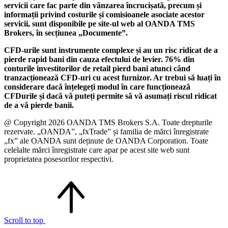
servicii care fac parte din vânzarea încrucișată, precum și
informații privind costurile și comisioanele asociate acestor
servicii, sunt disponibile pe site-ul web al OANDA TMS
Brokers, în secțiunea „Documente”.
CFD-urile sunt instrumente complexe și au un risc ridicat de a
pierde rapid bani din cauza efectului de levier. 76% din
conturile investitorilor de retail pierd bani atunci când
tranzacționează CFD-uri cu acest furnizor. Ar trebui să luați în
considerare dacă înțelegeți modul în care funcționează
CFDurile și dacă vă puteți permite să vă asumați riscul ridicat
de a vă pierde banii.
@ Copyright 2026 OANDA TMS Brokers S.A. Toate drepturile
rezervate. „OANDA”, „fxTrade” și familia de mărci înregistrate
„fx” ale OANDA sunt deținute de OANDA Corporation. Toate
celelalte mărci înregistrate care apar pe acest site web sunt
proprietatea posesorilor respectivi.
Scroll to top