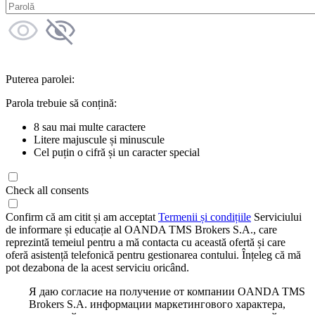
Puterea parolei:
Parola trebuie să conțină:
8 sau mai multe caractere
Litere majuscule și minuscule
Cel puțin o cifră și un caracter special
Check all consents
Confirm că am citit și am acceptat
Termenii și condițiile
Serviciului
de informare și educație al OANDA TMS Brokers S.A., care
reprezintă temeiul pentru a mă contacta cu această ofertă și care
oferă asistență telefonică pentru gestionarea contului. Înțeleg că mă
pot dezabona de la acest serviciu oricând.
Я даю согласие на получение от компании OANDA TMS
Brokers S.A. информации маркетингового характера,