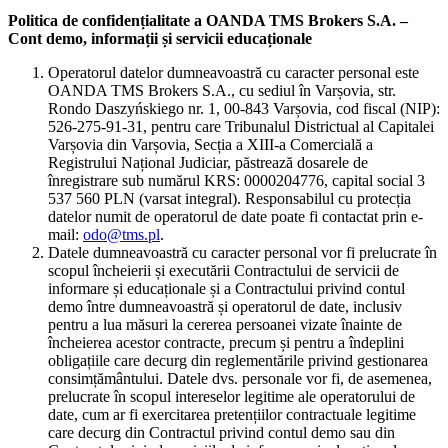
Politica de confidențialitate a OANDA TMS Brokers S.A. –
Cont demo, informații și servicii educaționale
Operatorul datelor dumneavoastră cu caracter personal este
OANDA TMS Brokers S.A., cu sediul în Varșovia, str.
Rondo Daszyńskiego nr. 1, 00-843 Varșovia, cod fiscal (NIP):
526-275-91-31, pentru care Tribunalul Districtual al Capitalei
Varșovia din Varșovia, Secția a XIII-a Comercială a
Registrului Național Judiciar, păstrează dosarele de
înregistrare sub numărul KRS: 0000204776, capital social 3
537 560 PLN (varsat integral). Responsabilul cu protecția
datelor numit de operatorul de date poate fi contactat prin e-
mail:
odo@tms.pl
.
Datele dumneavoastră cu caracter personal vor fi prelucrate în
scopul încheierii și executării Contractului de servicii de
informare și educaționale și a Contractului privind contul
demo între dumneavoastră și operatorul de date, inclusiv
pentru a lua măsuri la cererea persoanei vizate înainte de
încheierea acestor contracte, precum și pentru a îndeplini
obligațiile care decurg din reglementările privind gestionarea
consimțământului. Datele dvs. personale vor fi, de asemenea,
prelucrate în scopul intereselor legitime ale operatorului de
date, cum ar fi exercitarea pretențiilor contractuale legitime
care decurg din Contractul privind contul demo sau din