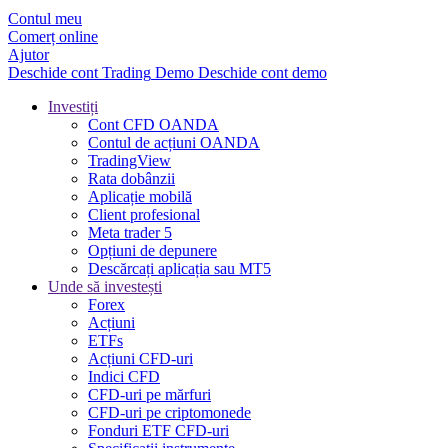
Contul meu
Comerț online
Ajutor
Deschide cont
Trading
Demo
Deschide cont demo
Investiți
Cont CFD OANDA
Contul de acțiuni OANDA
TradingView
Rata dobânzii
Aplicație mobilă
Client profesional
Meta trader 5
Opțiuni de depunere
Descărcați aplicația sau MT5
Unde să investești
Forex
Acțiuni
ETFs
Acțiuni CFD-uri
Indici CFD
CFD-uri pe mărfuri
CFD-uri pe criptomonede
Fonduri ETF CFD-uri