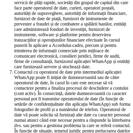
servicii de plăți rapide, societăți din grupul de capital din care
face parte operatorul de date, curieri, operatori poștali,
autorități de supraveghere, autorități de informații financiare,
furnizori de date de piață, furnizori de instrumente de
prevenire a fraudei și de combatere a spălării banilor, entități
care administrează fonduri de investiții, furnizori de
instrumente, software și platforme pentru deservirea
tranzacțiilor și operațiunilor financiare efectuate în cursul
punerii în aplicare a Acordului-cadru, precum și pentru
trimiterea de informații comerciale prin mijloace de
comunicare electronică, consilieri juridici, firme de audit,
firme de consultanță, furnizorul aplicației WhatsApp și entități
care furnizează servere și stochează date.
Contactul cu operatorul de date prin intermediul aplicației
WhatsApp poate fi inițiat de dumneavoastră sau de către
operatorul de date, în cazul în care este necesar să vă
contacteze pentru a finaliza procesul de deschidere a contului
(cont activ). În consecință, datele dumneavoastră cu caracter
personal pot fi transmise operatorului de date (în funcție de
setările de confidențialitate din aplicația WhatsApp) sub forma
fotografiei de profil și a numărului de telefon. Operatorul de
date vă poate solicita să furnizați alte date cu caracter personal
numai atunci când este necesar pentru a răspunde la întrebarea
dvs. sau pentru a gestiona problema la care se referă contactul.
În funcție de situație, temeiul juridic pentru prelucrarea datelor