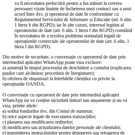
va fi necesitatea prelucrării pentru a lua măsuri la cererea
persoanei vizate înainte de încheierea unui contract sau a unui
acord între dvs. și operatorul de date în conformitate cu
Regulamentul Serviciului de Informare și Educație (art. 6 alin.
1 litera b din RGPD); iar în alte cazuri, interesul legitim al
operatorului de date (art. 6 alin. 1 litera f din RGPD) constând
în necesitatea de a rezolva problema semnalată legată de
operațiunile comerciale ale operatorului de date (art. 6 alin. 1
litera f din RGPD).
Din motive de securitate, o conversație cu operatorul de date prin
intermediul aplicației WhatsApp poate viza exclusiv:
a) asistență în timpul procesului de deschidere a contului (explicarea
pașilor care alcătuiesc procedura de înregistrare);
b) oferirea de răspunsuri la întrebările clienților cu privire la
operațiunile OANDA.
O conversație cu operatorul de date prin intermediul aplicației
WhatsApp nu va conține niciodată linkuri sau atașamente și nu va
viza, printre altele:
a) soldul fondurilor dvs. din Contul de numerar;
b) orice aspecte legate de executarea tranzacțiilor;
c) plasarea sau modificarea ordinelor;
d) modificarea sau actualizarea datelor personale ale clientului;
e) transmiterea instrucțiunilor pentru depunerea sau retragerea de