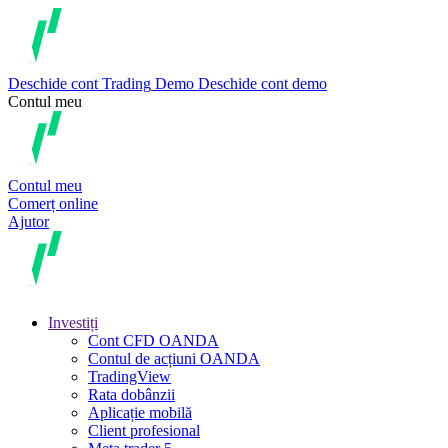
Deschide cont
Trading
Demo
Deschide cont demo
Contul meu
Contul meu
Comerț online
Ajutor
Investiți
Cont CFD OANDA
Contul de acțiuni OANDA
TradingView
Rata dobânzii
Aplicație mobilă
Client profesional