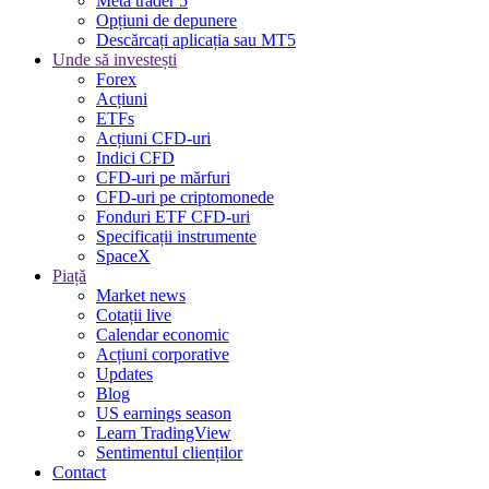
Meta trader 5
Opțiuni de depunere
Descărcați aplicația sau MT5
Unde să investești
Forex
Acțiuni
ETFs
Acțiuni CFD-uri
Indici CFD
CFD-uri pe mărfuri
CFD-uri pe criptomonede
Fonduri ETF CFD-uri
Specificații instrumente
SpaceX
Piață
Market news
Cotații live
Calendar economic
Acțiuni corporative
Updates
Blog
US earnings season
Learn TradingView
Sentimentul clienților
Contact