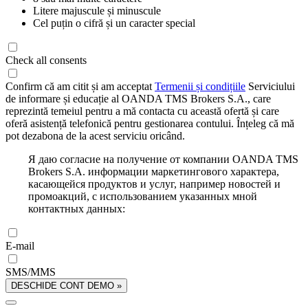
Litere majuscule și minuscule
Cel puțin o cifră și un caracter special
Check all consents
Confirm că am citit și am acceptat
Termenii și condițiile
Serviciului
de informare și educație al OANDA TMS Brokers S.A., care
reprezintă temeiul pentru a mă contacta cu această ofertă și care
oferă asistență telefonică pentru gestionarea contului. Înțeleg că mă
pot dezabona de la acest serviciu oricând.
Я даю согласие на получение от компании OANDA TMS
Brokers S.A. информации маркетингового характера,
касающейся продуктов и услуг, например новостей и
промоакций, с использованием указанных мной
контактных данных:
E-mail
SMS/MMS
DESCHIDE CONT DEMO »