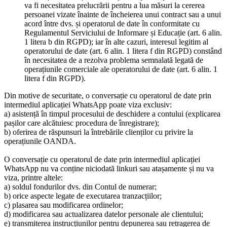
va fi necesitatea prelucrării pentru a lua măsuri la cererea
persoanei vizate înainte de încheierea unui contract sau a unui
acord între dvs. și operatorul de date în conformitate cu
Regulamentul Serviciului de Informare și Educație (art. 6 alin.
1 litera b din RGPD); iar în alte cazuri, interesul legitim al
operatorului de date (art. 6 alin. 1 litera f din RGPD) constând
în necesitatea de a rezolva problema semnalată legată de
operațiunile comerciale ale operatorului de date (art. 6 alin. 1
litera f din RGPD).
Din motive de securitate, o conversație cu operatorul de date prin
intermediul aplicației WhatsApp poate viza exclusiv:
a) asistență în timpul procesului de deschidere a contului (explicarea
pașilor care alcătuiesc procedura de înregistrare);
b) oferirea de răspunsuri la întrebările clienților cu privire la
operațiunile OANDA.
O conversație cu operatorul de date prin intermediul aplicației
WhatsApp nu va conține niciodată linkuri sau atașamente și nu va
viza, printre altele:
a) soldul fondurilor dvs. din Contul de numerar;
b) orice aspecte legate de executarea tranzacțiilor;
c) plasarea sau modificarea ordinelor;
d) modificarea sau actualizarea datelor personale ale clientului;
e) transmiterea instrucțiunilor pentru depunerea sau retragerea de