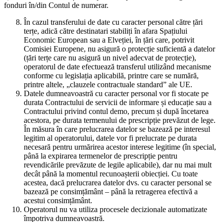
fonduri în/din Contul de numerar.
În cazul transferului de date cu caracter personal către țări
terțe, adică către destinatari stabiliți în afara Spațiului
Economic European sau a Elveției, în țări care, potrivit
Comisiei Europene, nu asigură o protecție suficientă a datelor
(țări terțe care nu asigură un nivel adecvat de protecție),
operatorul de date efectuează transferul utilizând mecanisme
conforme cu legislația aplicabilă, printre care se numără,
printre altele, „clauzele contractuale standard” ale UE.
Datele dumneavoastră cu caracter personal vor fi stocate pe
durata Contractului de servicii de informare și educație sau a
Contractului privind contul demo, precum și după încetarea
acestora, pe durata termenului de prescripție prevăzut de lege.
În măsura în care prelucrarea datelor se bazează pe interesul
legitim al operatorului, datele vor fi prelucrate pe durata
necesară pentru urmărirea acestor interese legitime (în special,
până la expirarea termenelor de prescripție pentru
revendicările prevăzute de legile aplicabile), dar nu mai mult
decât până la momentul recunoașterii obiecției. Cu toate
acestea, dacă prelucrarea datelor dvs. cu caracter personal se
bazează pe consimțământ – până la retragerea efectivă a
acestui consimțământ.
Operatorul nu va utiliza procesele decizionale automatizate
împotriva dumneavoastră.