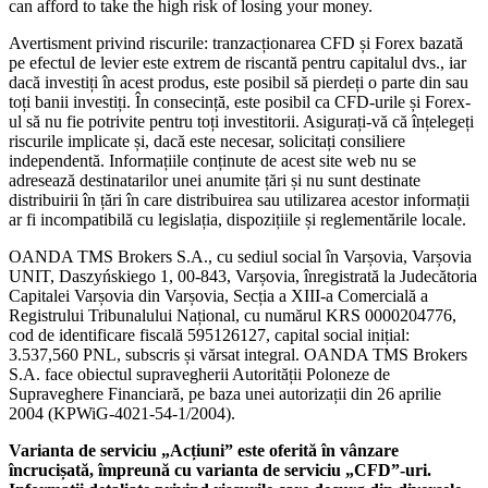
can afford to take the high risk of losing your money.
Avertisment privind riscurile: tranzacționarea CFD și Forex bazată
pe efectul de levier este extrem de riscantă pentru capitalul dvs., iar
dacă investiți în acest produs, este posibil să pierdeți o parte din sau
toți banii investiți. În consecință, este posibil ca CFD-urile și Forex-
ul să nu fie potrivite pentru toți investitorii. Asigurați-vă că înțelegeți
riscurile implicate și, dacă este necesar, solicitați consiliere
independentă. Informațiile conținute de acest site web nu se
adresează destinatarilor unei anumite țări și nu sunt destinate
distribuirii în țări în care distribuirea sau utilizarea acestor informații
ar fi incompatibilă cu legislația, dispozițiile și reglementările locale.
OANDA TMS Brokers S.A., cu sediul social în Varșovia, Varșovia
UNIT, Daszyńskiego 1, 00-843, Varșovia, înregistrată la Judecătoria
Capitalei Varșovia din Varșovia, Secția a XIII-a Comercială a
Registrului Tribunalului Național, cu numărul KRS 0000204776,
cod de identificare fiscală 595126127, capital social inițial:
3.537,560 PNL, subscris și vărsat integral. OANDA TMS Brokers
S.A. face obiectul supravegherii Autorității Poloneze de
Supraveghere Financiară, pe baza unei autorizații din 26 aprilie
2004 (KPWiG-4021-54-1/2004).
Varianta de serviciu „Acțiuni” este oferită în vânzare
încrucișată, împreună cu varianta de serviciu „CFD”-uri.