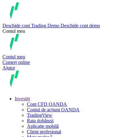
Deschide cont
Trading
Demo
Deschide cont demo
Contul meu
Contul meu
Comerț online
Ajutor
Investiți
Cont CFD OANDA
Contul de acțiuni OANDA
TradingView
Rata dobânzii
Aplicație mobilă
Client profesional