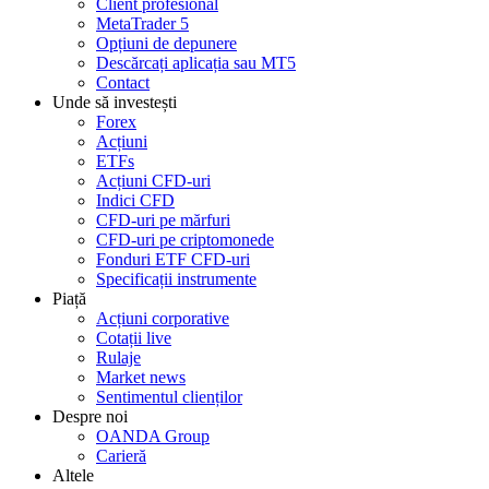
Client profesional
MetaTrader 5
Opțiuni de depunere
Descărcați aplicația sau MT5
Contact
Unde să investești
Forex
Acțiuni
ETFs
Acțiuni CFD-uri
Indici CFD
CFD-uri pe mărfuri
CFD-uri pe criptomonede
Fonduri ETF CFD-uri
Specificații instrumente
Piață
Acțiuni corporative
Cotații live
Rulaje
Market news
Sentimentul clienților
Despre noi
OANDA Group
Carieră
Altele