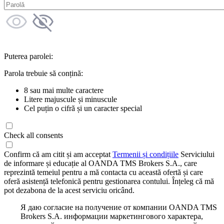
Puterea parolei:
Parola trebuie să conțină:
8 sau mai multe caractere
Litere majuscule și minuscule
Cel puțin o cifră și un caracter special
Check all consents
Confirm că am citit și am acceptat
Termenii și condițiile
Serviciului
de informare și educație al OANDA TMS Brokers S.A., care
reprezintă temeiul pentru a mă contacta cu această ofertă și care
oferă asistență telefonică pentru gestionarea contului. Înțeleg că mă
pot dezabona de la acest serviciu oricând.
Я даю согласие на получение от компании OANDA TMS
Brokers S.A. информации маркетингового характера,