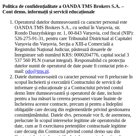
Politica de confidențialitate a OANDA TMS Brokers S.A. –
Cont demo, informații și servicii educaționale
Operatorul datelor dumneavoastră cu caracter personal este
OANDA TMS Brokers S.A., cu sediul în Varșovia, str.
Rondo Daszyńskiego nr. 1, 00-843 Varșovia, cod fiscal (NIP):
526-275-91-31, pentru care Tribunalul Districtual al Capitalei
Varșovia din Varșovia, Secția a XIII-a Comercială a
Registrului Național Judiciar, păstrează dosarele de
înregistrare sub numărul KRS: 0000204776, capital social 3
537 560 PLN (varsat integral). Responsabilul cu protecția
datelor numit de operatorul de date poate fi contactat prin e-
mail:
odo@tms.pl
.
Datele dumneavoastră cu caracter personal vor fi prelucrate în
scopul încheierii și executării Contractului de servicii de
informare și educaționale și a Contractului privind contul
demo între dumneavoastră și operatorul de date, inclusiv
pentru a lua măsuri la cererea persoanei vizate înainte de
încheierea acestor contracte, precum și pentru a îndeplini
obligațiile care decurg din reglementările privind gestionarea
consimțământului. Datele dvs. personale vor fi, de asemenea,
prelucrate în scopul intereselor legitime ale operatorului de
date, cum ar fi exercitarea pretențiilor contractuale legitime
care decurg din Contractul privind contul demo sau din