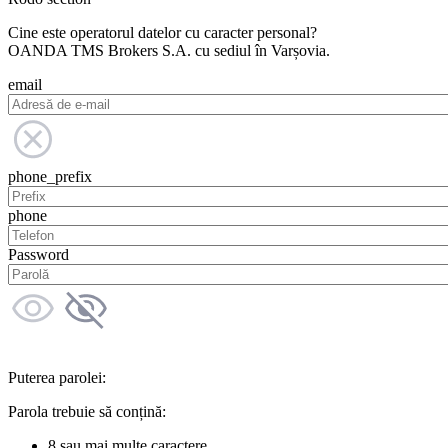
Cine este operatorul datelor cu caracter personal?
OANDA TMS Brokers S.A. cu sediul în Varșovia.
email
phone_prefix
phone
Password
Puterea parolei:
Parola trebuie să conțină:
8 sau mai multe caractere