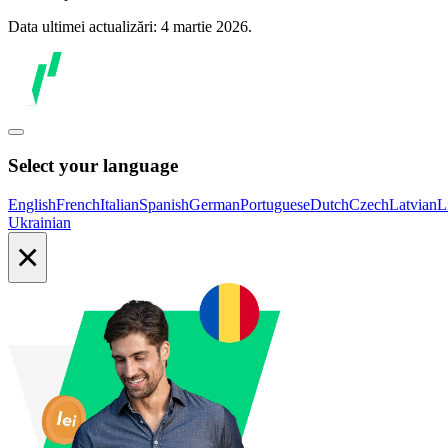
Data ultimei actualizări: 4 martie 2026.
Select your language
English
French
Italian
Spanish
German
Portuguese
Dutch
Czech
Latvian
L
Ukrainian
×