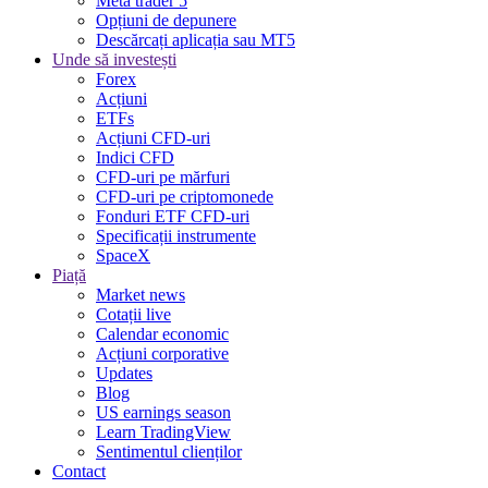
Meta trader 5
Opțiuni de depunere
Descărcați aplicația sau MT5
Unde să investești
Forex
Acțiuni
ETFs
Acțiuni CFD-uri
Indici CFD
CFD-uri pe mărfuri
CFD-uri pe criptomonede
Fonduri ETF CFD-uri
Specificații instrumente
SpaceX
Piață
Market news
Cotații live
Calendar economic
Acțiuni corporative
Updates
Blog
US earnings season
Learn TradingView
Sentimentul clienților
Contact