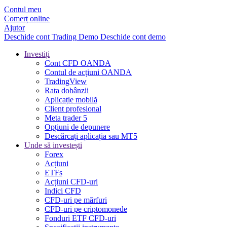
Contul meu
Comerț online
Ajutor
Deschide cont
Trading
Demo
Deschide cont demo
Investiți
Cont CFD OANDA
Contul de acțiuni OANDA
TradingView
Rata dobânzii
Aplicație mobilă
Client profesional
Meta trader 5
Opțiuni de depunere
Descărcați aplicația sau MT5
Unde să investești
Forex
Acțiuni
ETFs
Acțiuni CFD-uri
Indici CFD
CFD-uri pe mărfuri
CFD-uri pe criptomonede
Fonduri ETF CFD-uri