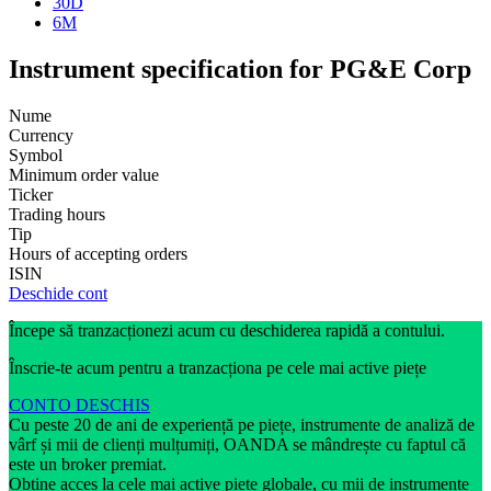
30D
6M
Instrument specification for PG&E Corp
Nume
Currency
Symbol
Minimum order value
Ticker
Trading hours
Tip
Hours of accepting orders
ISIN
Deschide cont
Începe să tranzacționezi acum cu deschiderea rapidă a contului.
Înscrie-te acum pentru a tranzacționa pe cele mai active piețe
CONTO DESCHIS
Cu peste 20 de ani de experiență pe piețe, instrumente de analiză de
vârf și mii de clienți mulțumiți, OANDA se mândrește cu faptul că
este un broker premiat.
Obține acces la cele mai active piețe globale, cu mii de instrumente