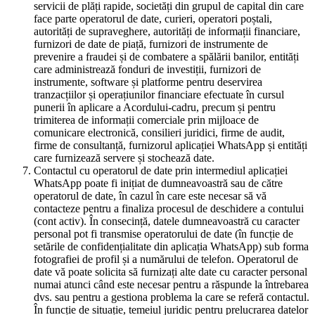
servicii de plăți rapide, societăți din grupul de capital din care
face parte operatorul de date, curieri, operatori poștali,
autorități de supraveghere, autorități de informații financiare,
furnizori de date de piață, furnizori de instrumente de
prevenire a fraudei și de combatere a spălării banilor, entități
care administrează fonduri de investiții, furnizori de
instrumente, software și platforme pentru deservirea
tranzacțiilor și operațiunilor financiare efectuate în cursul
punerii în aplicare a Acordului-cadru, precum și pentru
trimiterea de informații comerciale prin mijloace de
comunicare electronică, consilieri juridici, firme de audit,
firme de consultanță, furnizorul aplicației WhatsApp și entități
care furnizează servere și stochează date.
Contactul cu operatorul de date prin intermediul aplicației
WhatsApp poate fi inițiat de dumneavoastră sau de către
operatorul de date, în cazul în care este necesar să vă
contacteze pentru a finaliza procesul de deschidere a contului
(cont activ). În consecință, datele dumneavoastră cu caracter
personal pot fi transmise operatorului de date (în funcție de
setările de confidențialitate din aplicația WhatsApp) sub forma
fotografiei de profil și a numărului de telefon. Operatorul de
date vă poate solicita să furnizați alte date cu caracter personal
numai atunci când este necesar pentru a răspunde la întrebarea
dvs. sau pentru a gestiona problema la care se referă contactul.
În funcție de situație, temeiul juridic pentru prelucrarea datelor