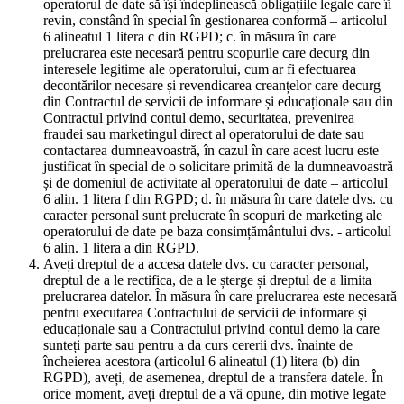
operatorul de date să își îndeplinească obligațiile legale care îi
revin, constând în special în gestionarea conformă – articolul
6 alineatul 1 litera c din RGPD; c. în măsura în care
prelucrarea este necesară pentru scopurile care decurg din
interesele legitime ale operatorului, cum ar fi efectuarea
decontărilor necesare și revendicarea creanțelor care decurg
din Contractul de servicii de informare și educaționale sau din
Contractul privind contul demo, securitatea, prevenirea
fraudei sau marketingul direct al operatorului de date sau
contactarea dumneavoastră, în cazul în care acest lucru este
justificat în special de o solicitare primită de la dumneavoastră
și de domeniul de activitate al operatorului de date – articolul
6 alin. 1 litera f din RGPD; d. în măsura în care datele dvs. cu
caracter personal sunt prelucrate în scopuri de marketing ale
operatorului de date pe baza consimțământului dvs. - articolul
6 alin. 1 litera a din RGPD.
Aveți dreptul de a accesa datele dvs. cu caracter personal,
dreptul de a le rectifica, de a le șterge și dreptul de a limita
prelucrarea datelor. În măsura în care prelucrarea este necesară
pentru executarea Contractului de servicii de informare și
educaționale sau a Contractului privind contul demo la care
sunteți parte sau pentru a da curs cererii dvs. înainte de
încheierea acestora (articolul 6 alineatul (1) litera (b) din
RGPD), aveți, de asemenea, dreptul de a transfera datele. În
orice moment, aveți dreptul de a vă opune, din motive legate