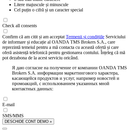
Litere majuscule și minuscule
Cel puțin o cifră și un caracter special
Check all consents
Confirm că am citit și am acceptat
Termenii și condițiile
Serviciului
de informare și educație al OANDA TMS Brokers S.A., care
reprezintă temeiul pentru a mă contacta cu această ofertă și care
oferă asistență telefonică pentru gestionarea contului. Înțeleg că mă
pot dezabona de la acest serviciu oricând.
Я даю согласие на получение от компании OANDA TMS
Brokers S.A. информации маркетингового характера,
касающейся продуктов и услуг, например новостей и
промоакций, с использованием указанных мной
контактных данных:
E-mail
SMS/MMS
DESCHIDE CONT DEMO »