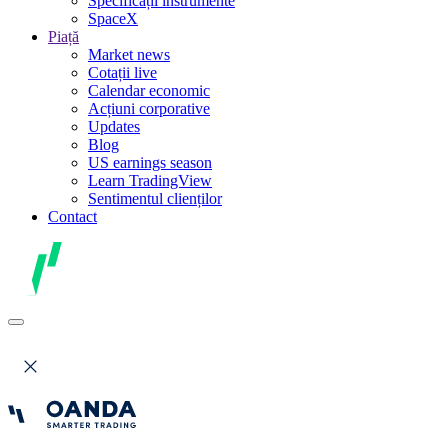
Specificații instrumente
SpaceX
Piață
Market news
Cotații live
Calendar economic
Acțiuni corporative
Updates
Blog
US earnings season
Learn TradingView
Sentimentul clienților
Contact