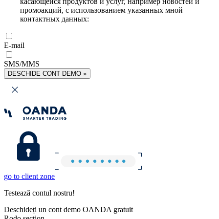
касающейся продуктов и услуг, например новостей и
промоакций, с использованием указанных мной
контактных данных:
E-mail
SMS/MMS
DESCHIDE CONT DEMO »
go to client zone
Testează contul nostru!
Deschideți un cont demo OANDA gratuit
Rodo section