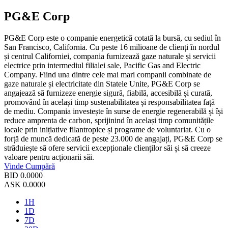
PG&E Corp
PG&E Corp este o companie energetică cotată la bursă, cu sediul în
San Francisco, California. Cu peste 16 milioane de clienți în nordul
și centrul Californiei, compania furnizează gaze naturale și servicii
electrice prin intermediul filialei sale, Pacific Gas and Electric
Company. Fiind una dintre cele mai mari companii combinate de
gaze naturale și electricitate din Statele Unite, PG&E Corp se
angajează să furnizeze energie sigură, fiabilă, accesibilă și curată,
promovând în același timp sustenabilitatea și responsabilitatea față
de mediu. Compania investește în surse de energie regenerabilă și își
reduce amprenta de carbon, sprijinind în același timp comunitățile
locale prin inițiative filantropice și programe de voluntariat. Cu o
forță de muncă dedicată de peste 23.000 de angajați, PG&E Corp se
străduiește să ofere servicii excepționale clienților săi și să creeze
valoare pentru acționarii săi.
Vinde
Cumpără
BID
0.0000
ASK
0.0000
1H
1D
7D