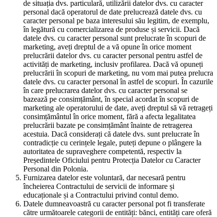
de situația dvs. particulară, utilizării datelor dvs. cu caracter
personal dacă operatorul de date prelucrează datele dvs. cu
caracter personal pe baza interesului său legitim, de exemplu,
în legătură cu comercializarea de produse și servicii. Dacă
datele dvs. cu caracter personal sunt prelucrate în scopuri de
marketing, aveți dreptul de a vă opune în orice moment
prelucrării datelor dvs. cu caracter personal pentru astfel de
activități de marketing, inclusiv profilarea. Dacă vă opuneți
prelucrării în scopuri de marketing, nu vom mai putea prelucra
datele dvs. cu caracter personal în astfel de scopuri. În cazurile
în care prelucrarea datelor dvs. cu caracter personal se
bazează pe consimțământ, în special acordat în scopuri de
marketing ale operatorului de date, aveți dreptul să vă retrageți
consimțământul în orice moment, fără a afecta legalitatea
prelucrării bazate pe consimțământ înainte de retragerea
acestuia. Dacă considerați că datele dvs. sunt prelucrate în
contradicție cu cerințele legale, puteți depune o plângere la
autoritatea de supraveghere competentă, respectiv la
Președintele Oficiului pentru Protecția Datelor cu Caracter
Personal din Polonia.
Furnizarea datelor este voluntară, dar necesară pentru
încheierea Contractului de servicii de informare și
educaționale și a Contractului privind contul demo.
Datele dumneavoastră cu caracter personal pot fi transferate
către următoarele categorii de entități: bănci, entități care oferă