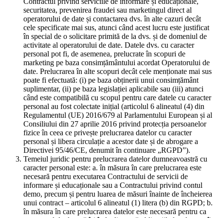
Contractul privind serviciile de informare și educaționale,
securitatea, prevenirea fraudei sau marketingul direct al
operatorului de date și contactarea dvs. în alte cazuri decât
cele specificate mai sus, atunci când acest lucru este justificat
în special de o solicitare primită de la dvs. și de domeniul de
activitate al operatorului de date. Datele dvs. cu caracter
personal pot fi, de asemenea, prelucrate în scopuri de
marketing pe baza consimțământului acordat Operatorului de
date. Prelucrarea în alte scopuri decât cele menționate mai sus
poate fi efectuată: (i) pe baza obținerii unui consimțământ
suplimentar, (ii) pe baza legislației aplicabile sau (iii) atunci
când este compatibilă cu scopul pentru care datele cu caracter
personal au fost colectate inițial (articolul 6 alineatul (4) din
Regulamentul (UE) 2016/679 al Parlamentului European și al
Consiliului din 27 aprilie 2016 privind protecția persoanelor
fizice în ceea ce privește prelucrarea datelor cu caracter
personal și libera circulație a acestor date și de abrogare a
Directivei 95/46/CE, denumit în continuare „RGPD”).
Temeiul juridic pentru prelucrarea datelor dumneavoastră cu
caracter personal este: a. în măsura în care prelucrarea este
necesară pentru executarea Contractului de servicii de
informare și educaționale sau a Contractului privind contul
demo, precum și pentru luarea de măsuri înainte de încheierea
unui contract – articolul 6 alineatul (1) litera (b) din RGPD; b.
în măsura în care prelucrarea datelor este necesară pentru ca