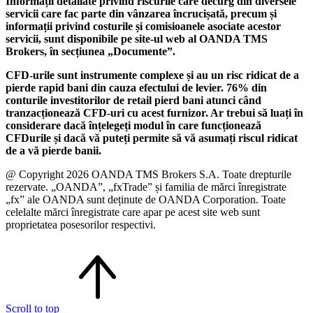
Informații detaliate privind riscurile care decurg din diversele
servicii care fac parte din vânzarea încrucișată, precum și
informații privind costurile și comisioanele asociate acestor
servicii, sunt disponibile pe site-ul web al OANDA TMS
Brokers, în secțiunea „Documente”.
CFD-urile sunt instrumente complexe și au un risc ridicat de a
pierde rapid bani din cauza efectului de levier. 76% din
conturile investitorilor de retail pierd bani atunci când
tranzacționează CFD-uri cu acest furnizor. Ar trebui să luați în
considerare dacă înțelegeți modul în care funcționează
CFDurile și dacă vă puteți permite să vă asumați riscul ridicat
de a vă pierde banii.
@ Copyright 2026 OANDA TMS Brokers S.A. Toate drepturile
rezervate. „OANDA”, „fxTrade” și familia de mărci înregistrate
„fx” ale OANDA sunt deținute de OANDA Corporation. Toate
celelalte mărci înregistrate care apar pe acest site web sunt
proprietatea posesorilor respectivi.
Scroll to top