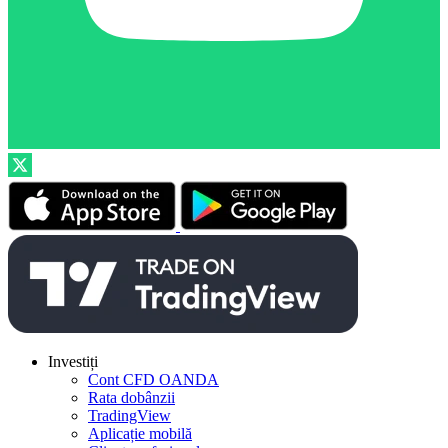
Investiți
Cont CFD OANDA
Rata dobânzii
TradingView
Aplicație mobilă