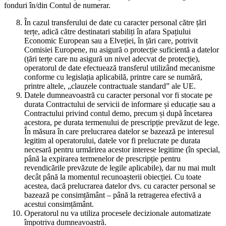
fonduri în/din Contul de numerar.
În cazul transferului de date cu caracter personal către țări
terțe, adică către destinatari stabiliți în afara Spațiului
Economic European sau a Elveției, în țări care, potrivit
Comisiei Europene, nu asigură o protecție suficientă a datelor
(țări terțe care nu asigură un nivel adecvat de protecție),
operatorul de date efectuează transferul utilizând mecanisme
conforme cu legislația aplicabilă, printre care se numără,
printre altele, „clauzele contractuale standard” ale UE.
Datele dumneavoastră cu caracter personal vor fi stocate pe
durata Contractului de servicii de informare și educație sau a
Contractului privind contul demo, precum și după încetarea
acestora, pe durata termenului de prescripție prevăzut de lege.
În măsura în care prelucrarea datelor se bazează pe interesul
legitim al operatorului, datele vor fi prelucrate pe durata
necesară pentru urmărirea acestor interese legitime (în special,
până la expirarea termenelor de prescripție pentru
revendicările prevăzute de legile aplicabile), dar nu mai mult
decât până la momentul recunoașterii obiecției. Cu toate
acestea, dacă prelucrarea datelor dvs. cu caracter personal se
bazează pe consimțământ – până la retragerea efectivă a
acestui consimțământ.
Operatorul nu va utiliza procesele decizionale automatizate
împotriva dumneavoastră.