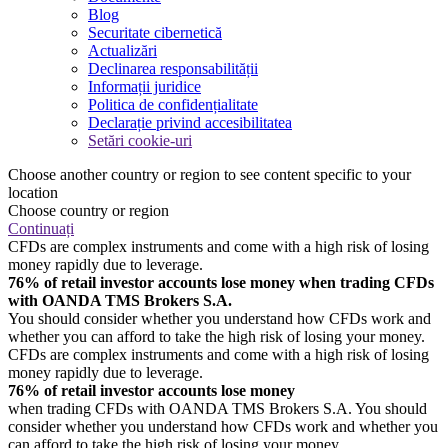
Blog
Securitate cibernetică
Actualizări
Declinarea responsabilității
Informații juridice
Politica de confidențialitate
Declarație privind accesibilitatea
Setări cookie-uri
Choose another country or region to see content specific to your
location
Choose country or region
Continuați
CFDs are complex instruments and come with a high risk of losing
money rapidly due to leverage.
76% of retail investor accounts lose money when trading CFDs
with OANDA TMS Brokers S.A.
You should consider whether you understand how CFDs work and
whether you can afford to take the high risk of losing your money.
CFDs are complex instruments and come with a high risk of losing
money rapidly due to leverage.
76% of retail investor accounts lose money
when trading CFDs with OANDA TMS Brokers S.A. You should
consider whether you understand how CFDs work and whether you
can afford to take the high risk of losing your money.