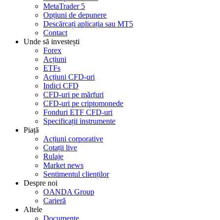
MetaTrader 5
Opțiuni de depunere
Descărcați aplicația sau MT5
Contact
Unde să investești
Forex
Acțiuni
ETFs
Acțiuni CFD-uri
Indici CFD
CFD-uri pe mărfuri
CFD-uri pe criptomonede
Fonduri ETF CFD-uri
Specificații instrumente
Piață
Acțiuni corporative
Cotații live
Rulaje
Market news
Sentimentul clienților
Despre noi
OANDA Group
Carieră
Altele
Documente