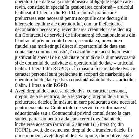
operatorul de date să își îndeplinească obligațiile legale care îi
revin, constând în special în gestionarea conformă – articolul
6 alineatul 1 litera c din RGPD; c. în măsura în care
prelucrarea este necesară pentru scopurile care decurg din
interesele legitime ale operatorului, cum ar fi efectuarea
decontărilor necesare și revendicarea creanțelor care decurg
din Contractul de servicii de informare și educaționale sau din
Contractul privind contul demo, securitatea, prevenirea
fraudei sau marketingul direct al operatorului de date sau
contactarea dumneavoastră, în cazul în care acest lucru este
justificat în special de o solicitare primită de la dumneavoastră
și de domeniul de activitate al operatorului de date – articolul
6 alin. 1 litera f din RGPD; d. în măsura în care datele dvs. cu
caracter personal sunt prelucrate în scopuri de marketing ale
operatorului de date pe baza consimțământului dvs. - articolul
6 alin. 1 litera a din RGPD.
Aveți dreptul de a accesa datele dvs. cu caracter personal,
dreptul de a le rectifica, de a le șterge și dreptul de a limita
prelucrarea datelor. În măsura în care prelucrarea este necesară
pentru executarea Contractului de servicii de informare și
educaționale sau a Contractului privind contul demo la care
sunteți parte sau pentru a da curs cererii dvs. înainte de
încheierea acestora (articolul 6 alineatul (1) litera (b) din
RGPD), aveți, de asemenea, dreptul de a transfera datele. În
orice moment, aveți dreptul de a vă opune, din motive legate