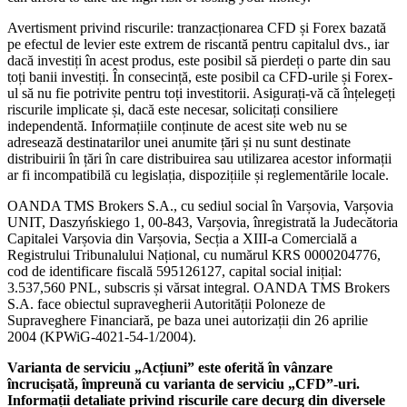
Avertisment privind riscurile: tranzacționarea CFD și Forex bazată
pe efectul de levier este extrem de riscantă pentru capitalul dvs., iar
dacă investiți în acest produs, este posibil să pierdeți o parte din sau
toți banii investiți. În consecință, este posibil ca CFD-urile și Forex-
ul să nu fie potrivite pentru toți investitorii. Asigurați-vă că înțelegeți
riscurile implicate și, dacă este necesar, solicitați consiliere
independentă. Informațiile conținute de acest site web nu se
adresează destinatarilor unei anumite țări și nu sunt destinate
distribuirii în țări în care distribuirea sau utilizarea acestor informații
ar fi incompatibilă cu legislația, dispozițiile și reglementările locale.
OANDA TMS Brokers S.A., cu sediul social în Varșovia, Varșovia
UNIT, Daszyńskiego 1, 00-843, Varșovia, înregistrată la Judecătoria
Capitalei Varșovia din Varșovia, Secția a XIII-a Comercială a
Registrului Tribunalului Național, cu numărul KRS 0000204776,
cod de identificare fiscală 595126127, capital social inițial:
3.537,560 PNL, subscris și vărsat integral. OANDA TMS Brokers
S.A. face obiectul supravegherii Autorității Poloneze de
Supraveghere Financiară, pe baza unei autorizații din 26 aprilie
2004 (KPWiG-4021-54-1/2004).
Varianta de serviciu „Acțiuni” este oferită în vânzare
încrucișată, împreună cu varianta de serviciu „CFD”-uri.
Informații detaliate privind riscurile care decurg din diversele