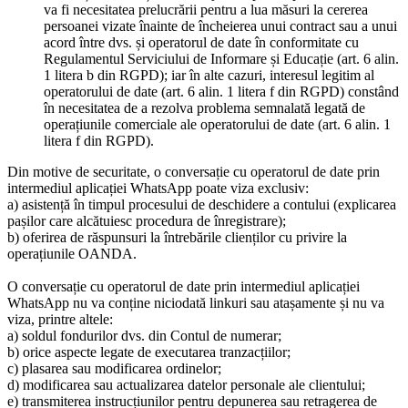
va fi necesitatea prelucrării pentru a lua măsuri la cererea
persoanei vizate înainte de încheierea unui contract sau a unui
acord între dvs. și operatorul de date în conformitate cu
Regulamentul Serviciului de Informare și Educație (art. 6 alin.
1 litera b din RGPD); iar în alte cazuri, interesul legitim al
operatorului de date (art. 6 alin. 1 litera f din RGPD) constând
în necesitatea de a rezolva problema semnalată legată de
operațiunile comerciale ale operatorului de date (art. 6 alin. 1
litera f din RGPD).
Din motive de securitate, o conversație cu operatorul de date prin
intermediul aplicației WhatsApp poate viza exclusiv:
a) asistență în timpul procesului de deschidere a contului (explicarea
pașilor care alcătuiesc procedura de înregistrare);
b) oferirea de răspunsuri la întrebările clienților cu privire la
operațiunile OANDA.
O conversație cu operatorul de date prin intermediul aplicației
WhatsApp nu va conține niciodată linkuri sau atașamente și nu va
viza, printre altele:
a) soldul fondurilor dvs. din Contul de numerar;
b) orice aspecte legate de executarea tranzacțiilor;
c) plasarea sau modificarea ordinelor;
d) modificarea sau actualizarea datelor personale ale clientului;
e) transmiterea instrucțiunilor pentru depunerea sau retragerea de