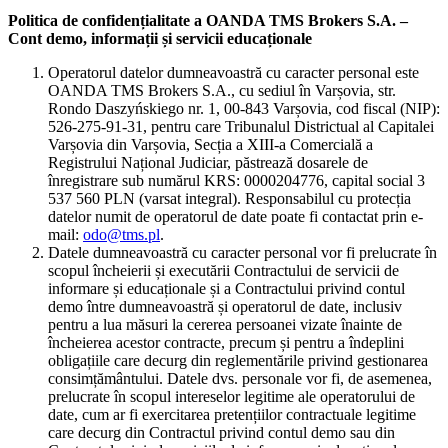
Politica de confidențialitate a OANDA TMS Brokers S.A. –
Cont demo, informații și servicii educaționale
Operatorul datelor dumneavoastră cu caracter personal este
OANDA TMS Brokers S.A., cu sediul în Varșovia, str.
Rondo Daszyńskiego nr. 1, 00-843 Varșovia, cod fiscal (NIP):
526-275-91-31, pentru care Tribunalul Districtual al Capitalei
Varșovia din Varșovia, Secția a XIII-a Comercială a
Registrului Național Judiciar, păstrează dosarele de
înregistrare sub numărul KRS: 0000204776, capital social 3
537 560 PLN (varsat integral). Responsabilul cu protecția
datelor numit de operatorul de date poate fi contactat prin e-
mail:
odo@tms.pl
.
Datele dumneavoastră cu caracter personal vor fi prelucrate în
scopul încheierii și executării Contractului de servicii de
informare și educaționale și a Contractului privind contul
demo între dumneavoastră și operatorul de date, inclusiv
pentru a lua măsuri la cererea persoanei vizate înainte de
încheierea acestor contracte, precum și pentru a îndeplini
obligațiile care decurg din reglementările privind gestionarea
consimțământului. Datele dvs. personale vor fi, de asemenea,
prelucrate în scopul intereselor legitime ale operatorului de
date, cum ar fi exercitarea pretențiilor contractuale legitime
care decurg din Contractul privind contul demo sau din