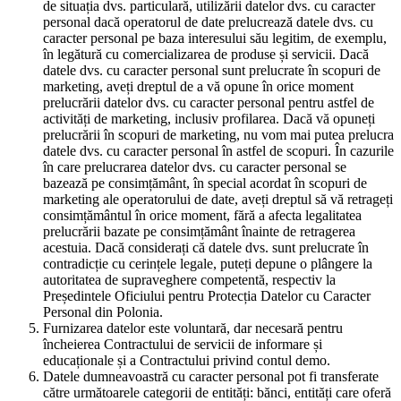
de situația dvs. particulară, utilizării datelor dvs. cu caracter
personal dacă operatorul de date prelucrează datele dvs. cu
caracter personal pe baza interesului său legitim, de exemplu,
în legătură cu comercializarea de produse și servicii. Dacă
datele dvs. cu caracter personal sunt prelucrate în scopuri de
marketing, aveți dreptul de a vă opune în orice moment
prelucrării datelor dvs. cu caracter personal pentru astfel de
activități de marketing, inclusiv profilarea. Dacă vă opuneți
prelucrării în scopuri de marketing, nu vom mai putea prelucra
datele dvs. cu caracter personal în astfel de scopuri. În cazurile
în care prelucrarea datelor dvs. cu caracter personal se
bazează pe consimțământ, în special acordat în scopuri de
marketing ale operatorului de date, aveți dreptul să vă retrageți
consimțământul în orice moment, fără a afecta legalitatea
prelucrării bazate pe consimțământ înainte de retragerea
acestuia. Dacă considerați că datele dvs. sunt prelucrate în
contradicție cu cerințele legale, puteți depune o plângere la
autoritatea de supraveghere competentă, respectiv la
Președintele Oficiului pentru Protecția Datelor cu Caracter
Personal din Polonia.
Furnizarea datelor este voluntară, dar necesară pentru
încheierea Contractului de servicii de informare și
educaționale și a Contractului privind contul demo.
Datele dumneavoastră cu caracter personal pot fi transferate
către următoarele categorii de entități: bănci, entități care oferă