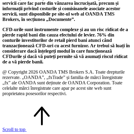
servicii care fac parte din vânzarea încrucișată, precum și
informații privind costurile și comisioanele asociate acestor
servicii, sunt disponibile pe site-ul web al OANDA TMS
Brokers, în secțiunea „Documente”.
CFD-urile sunt instrumente complexe și au un risc ridicat de a
pierde rapid bani din cauza efectului de levier. 76% din
conturile investitorilor de retail pierd bani atunci când
tranzacționează CFD-uri cu acest furnizor. Ar trebui să luați în
considerare dacă înțelegeți modul în care funcționează
CFDurile și dacă vă puteți permite să vă asumați riscul ridicat
de a vă pierde banii.
@ Copyright 2026 OANDA TMS Brokers S.A. Toate drepturile
rezervate. „OANDA”, „fxTrade” și familia de mărci înregistrate
„fx” ale OANDA sunt deținute de OANDA Corporation. Toate
celelalte mărci înregistrate care apar pe acest site web sunt
proprietatea posesorilor respectivi.
Scroll to top