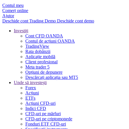
Contul meu
Comerț online
Ajutor
Deschide cont
Trading
Demo
Deschide cont demo
Investiți
Cont CFD OANDA
Contul de acțiuni OANDA
TradingView
Rata dobânzii
Aplicație mobilă
Client profesional
Meta trader 5
Opțiuni de depunere
Descărcați aplicația sau MT5
Unde să investești
Forex
Acțiuni
ETFs
Acțiuni CFD-uri
Indici CFD
CFD-uri pe mărfuri
CFD-uri pe criptomonede
Fonduri ETF CFD-uri