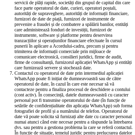
servicii de plăți rapide, societăți din grupul de capital din care
face parte operatorul de date, curieri, operatori poștali,
autorități de supraveghere, autorități de informații financiare,
furnizori de date de piață, furnizori de instrumente de
prevenire a fraudei și de combatere a spălării banilor, entități
care administrează fonduri de investiții, furnizori de
instrumente, software și platforme pentru deservirea
tranzacțiilor și operațiunilor financiare efectuate în cursul
punerii în aplicare a Acordului-cadru, precum și pentru
trimiterea de informații comerciale prin mijloace de
comunicare electronică, consilieri juridici, firme de audit,
firme de consultanță, furnizorul aplicației WhatsApp și entități
care furnizează servere și stochează date.
Contactul cu operatorul de date prin intermediul aplicației
WhatsApp poate fi inițiat de dumneavoastră sau de către
operatorul de date, în cazul în care este necesar să vă
contacteze pentru a finaliza procesul de deschidere a contului
(cont activ). În consecință, datele dumneavoastră cu caracter
personal pot fi transmise operatorului de date (în funcție de
setările de confidențialitate din aplicația WhatsApp) sub forma
fotografiei de profil și a numărului de telefon. Operatorul de
date vă poate solicita să furnizați alte date cu caracter personal
numai atunci când este necesar pentru a răspunde la întrebarea
dvs. sau pentru a gestiona problema la care se referă contactul.
În funcție de situație, temeiul juridic pentru prelucrarea datelor