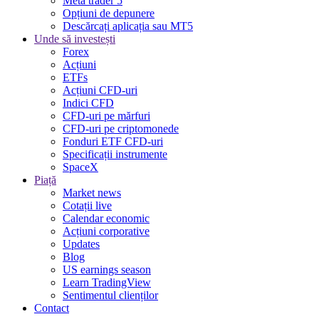
Meta trader 5
Opțiuni de depunere
Descărcați aplicația sau MT5
Unde să investești
Forex
Acțiuni
ETFs
Acțiuni CFD-uri
Indici CFD
CFD-uri pe mărfuri
CFD-uri pe criptomonede
Fonduri ETF CFD-uri
Specificații instrumente
SpaceX
Piață
Market news
Cotații live
Calendar economic
Acțiuni corporative
Updates
Blog
US earnings season
Learn TradingView
Sentimentul clienților
Contact