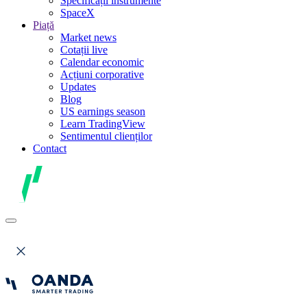
Specificații instrumente
SpaceX
Piață
Market news
Cotații live
Calendar economic
Acțiuni corporative
Updates
Blog
US earnings season
Learn TradingView
Sentimentul clienților
Contact