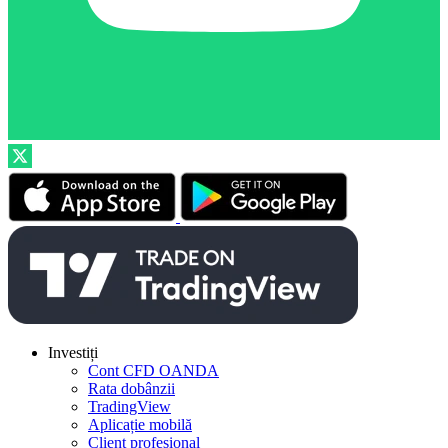
Investiți
Cont CFD OANDA
Rata dobânzii
TradingView
Aplicație mobilă
Client profesional