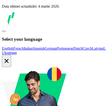
Data ultimei actualizări: 4 martie 2026.
Select your language
English
French
Italian
Spanish
German
Portuguese
Dutch
Czech
Latvian
L
Ukrainian
×