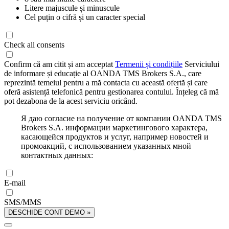
Litere majuscule și minuscule
Cel puțin o cifră și un caracter special
Check all consents
Confirm că am citit și am acceptat
Termenii și condițiile
Serviciului
de informare și educație al OANDA TMS Brokers S.A., care
reprezintă temeiul pentru a mă contacta cu această ofertă și care
oferă asistență telefonică pentru gestionarea contului. Înțeleg că mă
pot dezabona de la acest serviciu oricând.
Я даю согласие на получение от компании OANDA TMS
Brokers S.A. информации маркетингового характера,
касающейся продуктов и услуг, например новостей и
промоакций, с использованием указанных мной
контактных данных:
E-mail
SMS/MMS
DESCHIDE CONT DEMO »