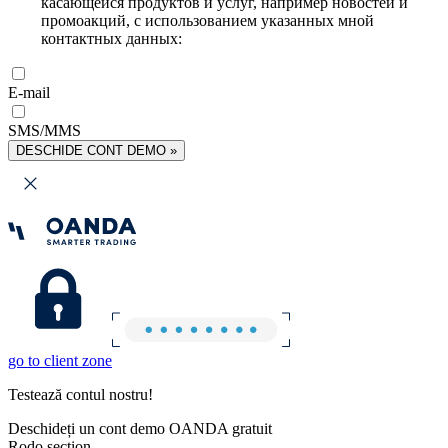
касающейся продуктов и услуг, например новостей и
промоакций, с использованием указанных мной
контактных данных:
E-mail
SMS/MMS
DESCHIDE CONT DEMO »
go to client zone
Testează contul nostru!
Deschideți un cont demo OANDA gratuit
Rodo section