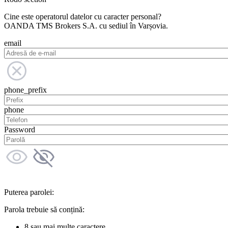
Cine este operatorul datelor cu caracter personal?
OANDA TMS Brokers S.A. cu sediul în Varșovia.
email
phone_prefix
phone
Password
Puterea parolei:
Parola trebuie să conțină:
8 sau mai multe caractere