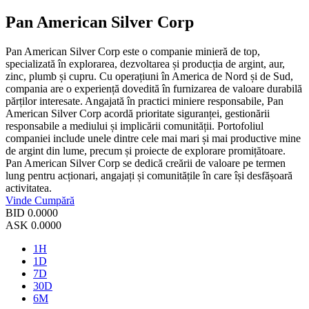
Pan American Silver Corp
Pan American Silver Corp este o companie minieră de top,
specializată în explorarea, dezvoltarea și producția de argint, aur,
zinc, plumb și cupru. Cu operațiuni în America de Nord și de Sud,
compania are o experiență dovedită în furnizarea de valoare durabilă
părților interesate. Angajată în practici miniere responsabile, Pan
American Silver Corp acordă prioritate siguranței, gestionării
responsabile a mediului și implicării comunității. Portofoliul
companiei include unele dintre cele mai mari și mai productive mine
de argint din lume, precum și proiecte de explorare promițătoare.
Pan American Silver Corp se dedică creării de valoare pe termen
lung pentru acționari, angajați și comunitățile în care își desfășoară
activitatea.
Vinde
Cumpără
BID
0.0000
ASK
0.0000
1H
1D
7D
30D
6M