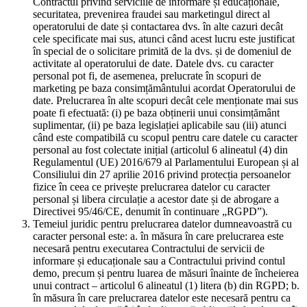
Contractul privind serviciile de informare și educaționale,
securitatea, prevenirea fraudei sau marketingul direct al
operatorului de date și contactarea dvs. în alte cazuri decât
cele specificate mai sus, atunci când acest lucru este justificat
în special de o solicitare primită de la dvs. și de domeniul de
activitate al operatorului de date. Datele dvs. cu caracter
personal pot fi, de asemenea, prelucrate în scopuri de
marketing pe baza consimțământului acordat Operatorului de
date. Prelucrarea în alte scopuri decât cele menționate mai sus
poate fi efectuată: (i) pe baza obținerii unui consimțământ
suplimentar, (ii) pe baza legislației aplicabile sau (iii) atunci
când este compatibilă cu scopul pentru care datele cu caracter
personal au fost colectate inițial (articolul 6 alineatul (4) din
Regulamentul (UE) 2016/679 al Parlamentului European și al
Consiliului din 27 aprilie 2016 privind protecția persoanelor
fizice în ceea ce privește prelucrarea datelor cu caracter
personal și libera circulație a acestor date și de abrogare a
Directivei 95/46/CE, denumit în continuare „RGPD”).
Temeiul juridic pentru prelucrarea datelor dumneavoastră cu
caracter personal este: a. în măsura în care prelucrarea este
necesară pentru executarea Contractului de servicii de
informare și educaționale sau a Contractului privind contul
demo, precum și pentru luarea de măsuri înainte de încheierea
unui contract – articolul 6 alineatul (1) litera (b) din RGPD; b.
în măsura în care prelucrarea datelor este necesară pentru ca