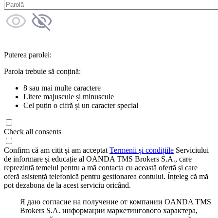
Puterea parolei:
Parola trebuie să conțină:
8 sau mai multe caractere
Litere majuscule și minuscule
Cel puțin o cifră și un caracter special
Check all consents
Confirm că am citit și am acceptat
Termenii și condițiile
Serviciului
de informare și educație al OANDA TMS Brokers S.A., care
reprezintă temeiul pentru a mă contacta cu această ofertă și care
oferă asistență telefonică pentru gestionarea contului. Înțeleg că mă
pot dezabona de la acest serviciu oricând.
Я даю согласие на получение от компании OANDA TMS
Brokers S.A. информации маркетингового характера,