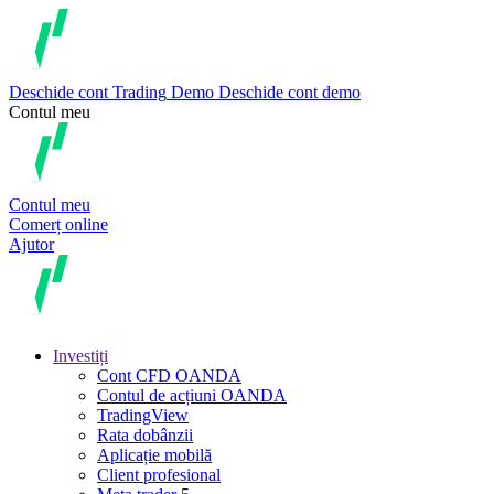
Deschide cont
Trading
Demo
Deschide cont demo
Contul meu
Contul meu
Comerț online
Ajutor
Investiți
Cont CFD OANDA
Contul de acțiuni OANDA
TradingView
Rata dobânzii
Aplicație mobilă
Client profesional