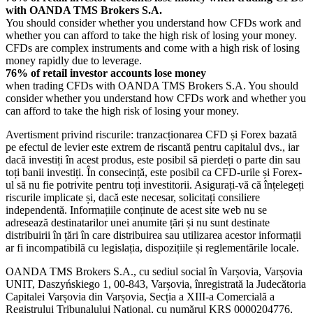
with OANDA TMS Brokers S.A.
You should consider whether you understand how CFDs work and
whether you can afford to take the high risk of losing your money.
CFDs are complex instruments and come with a high risk of losing
money rapidly due to leverage.
76% of retail investor accounts lose money
when trading CFDs with OANDA TMS Brokers S.A. You should
consider whether you understand how CFDs work and whether you
can afford to take the high risk of losing your money.
Avertisment privind riscurile: tranzacționarea CFD și Forex bazată
pe efectul de levier este extrem de riscantă pentru capitalul dvs., iar
dacă investiți în acest produs, este posibil să pierdeți o parte din sau
toți banii investiți. În consecință, este posibil ca CFD-urile și Forex-
ul să nu fie potrivite pentru toți investitorii. Asigurați-vă că înțelegeți
riscurile implicate și, dacă este necesar, solicitați consiliere
independentă. Informațiile conținute de acest site web nu se
adresează destinatarilor unei anumite țări și nu sunt destinate
distribuirii în țări în care distribuirea sau utilizarea acestor informații
ar fi incompatibilă cu legislația, dispozițiile și reglementările locale.
OANDA TMS Brokers S.A., cu sediul social în Varșovia, Varșovia
UNIT, Daszyńskiego 1, 00-843, Varșovia, înregistrată la Judecătoria
Capitalei Varșovia din Varșovia, Secția a XIII-a Comercială a
Registrului Tribunalului Național, cu numărul KRS 0000204776,