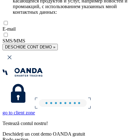
касающейся продуктов и услуг, например новостей и
промоакций, с использованием указанных мной
контактных данных:
E-mail
SMS/MMS
DESCHIDE CONT DEMO »
go to client zone
Testează contul nostru!
Deschideți un cont demo OANDA gratuit
Rodo section