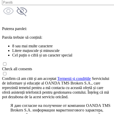
Puterea parolei:
Parola trebuie să conțină:
8 sau mai multe caractere
Litere majuscule și minuscule
Cel puțin o cifră și un caracter special
Check all consents
Confirm că am citit și am acceptat
Termenii și condițiile
Serviciului
de informare și educație al OANDA TMS Brokers S.A., care
reprezintă temeiul pentru a mă contacta cu această ofertă și care
oferă asistență telefonică pentru gestionarea contului. Înțeleg că mă
pot dezabona de la acest serviciu oricând.
Я даю согласие на получение от компании OANDA TMS
Brokers S.A. информации маркетингового характера,