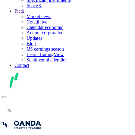
Specificații instrumente
SpaceX
Piață
Market news
Cotații live
Calendar economic
Acțiuni corporative
Updates
Blog
US earnings season
Learn TradingView
Sentimentul clienților
Contact