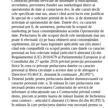
Contractul privind serviciile de informare și educaționale,
securitatea, prevenirea fraudei sau marketingul direct al
operatorului de date și contactarea dvs. în alte cazuri decât
cele specificate mai sus, atunci când acest lucru este justificat
în special de o solicitare primită de la dvs. și de domeniul de
activitate al operatorului de date. Datele dvs. cu caracter
personal pot fi, de asemenea, prelucrate în scopuri de
marketing pe baza consimțământului acordat Operatorului de
date. Prelucrarea în alte scopuri decât cele menționate mai sus
poate fi efectuată: (i) pe baza obținerii unui consimțământ
suplimentar, (ii) pe baza legislației aplicabile sau (iii) atunci
când este compatibilă cu scopul pentru care datele cu caracter
personal au fost colectate inițial (articolul 6 alineatul (4) din
Regulamentul (UE) 2016/679 al Parlamentului European și al
Consiliului din 27 aprilie 2016 privind protecția persoanelor
fizice în ceea ce privește prelucrarea datelor cu caracter
personal și libera circulație a acestor date și de abrogare a
Directivei 95/46/CE, denumit în continuare „RGPD”).
Temeiul juridic pentru prelucrarea datelor dumneavoastră cu
caracter personal este: a. în măsura în care prelucrarea este
necesară pentru executarea Contractului de servicii de
informare și educaționale sau a Contractului privind contul
demo, precum și pentru luarea de măsuri înainte de încheierea
unui contract – articolul 6 alineatul (1) litera (b) din RGPD; b.
în măsura în care prelucrarea datelor este necesară pentru ca