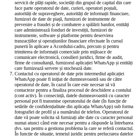
servicii de plăți rapide, societăți din grupul de capital din care
face parte operatorul de date, curieri, operatori poștali,
autorități de supraveghere, autorități de informații financiare,
furnizori de date de piață, furnizori de instrumente de
prevenire a fraudei și de combatere a spălării banilor, entități
care administrează fonduri de investiții, furnizori de
instrumente, software și platforme pentru deservirea
tranzacțiilor și operațiunilor financiare efectuate în cursul
punerii în aplicare a Acordului-cadru, precum și pentru
trimiterea de informații comerciale prin mijloace de
comunicare electronică, consilieri juridici, firme de audit,
firme de consultanță, furnizorul aplicației WhatsApp și entități
care furnizează servere și stochează date.
Contactul cu operatorul de date prin intermediul aplicației
WhatsApp poate fi inițiat de dumneavoastră sau de către
operatorul de date, în cazul în care este necesar să vă
contacteze pentru a finaliza procesul de deschidere a contului
(cont activ). În consecință, datele dumneavoastră cu caracter
personal pot fi transmise operatorului de date (în funcție de
setările de confidențialitate din aplicația WhatsApp) sub forma
fotografiei de profil și a numărului de telefon. Operatorul de
date vă poate solicita să furnizați alte date cu caracter personal
numai atunci când este necesar pentru a răspunde la întrebarea
dvs. sau pentru a gestiona problema la care se referă contactul.
În funcție de situație, temeiul juridic pentru prelucrarea datelor