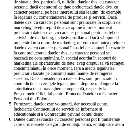
de situația dvs. particulară, utilizării datelor dvs. cu caracter
personal dacă operatorul de date prelucrează datele dvs. cu
caracter personal pe baza interesului său legitim, de exemplu,
în legătură cu comercializarea de produse și servicii. Dacă
datele dvs. cu caracter personal sunt prelucrate în scopuri de
marketing, aveți dreptul de a vă opune în orice moment
prelucrării datelor dvs. cu caracter personal pentru astfel de
activități de marketing, inclusiv profilarea. Dacă vă opuneți
prelucrării în scopuri de marketing, nu vom mai putea prelucra
datele dvs. cu caracter personal în astfel de scopuri. În cazurile
în care prelucrarea datelor dvs. cu caracter personal se
bazează pe consimțământ, în special acordat în scopuri de
marketing ale operatorului de date, aveți dreptul să vă retrageți
consimțământul în orice moment, fără a afecta legalitatea
prelucrării bazate pe consimțământ înainte de retragerea
acestuia. Dacă considerați că datele dvs. sunt prelucrate în
contradicție cu cerințele legale, puteți depune o plângere la
autoritatea de supraveghere competentă, respectiv la
Președintele Oficiului pentru Protecția Datelor cu Caracter
Personal din Polonia.
Furnizarea datelor este voluntară, dar necesară pentru
încheierea Contractului de servicii de informare și
educaționale și a Contractului privind contul demo.
Datele dumneavoastră cu caracter personal pot fi transferate
către următoarele categorii de entități: bănci, entități care oferă