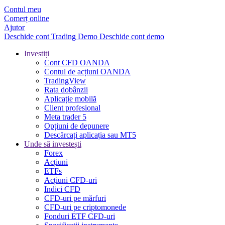
Contul meu
Comerț online
Ajutor
Deschide cont
Trading
Demo
Deschide cont demo
Investiți
Cont CFD OANDA
Contul de acțiuni OANDA
TradingView
Rata dobânzii
Aplicație mobilă
Client profesional
Meta trader 5
Opțiuni de depunere
Descărcați aplicația sau MT5
Unde să investești
Forex
Acțiuni
ETFs
Acțiuni CFD-uri
Indici CFD
CFD-uri pe mărfuri
CFD-uri pe criptomonede
Fonduri ETF CFD-uri