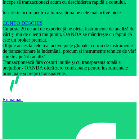
Începe să tranzacționezi acum cu deschiderea rapidă a contului.
Înscrie-te acum pentru a tranzacționa pe cele mai active piețe
CONTO DESCHIS
Cu peste 20 de ani de experiență pe piețe, instrumente de analiză de
vârf și mii de clienți mulțumiți, OANDA se mândrește cu faptul că
este un broker premiat.
Obține acces la cele mai active piețe globale, cu mii de instrumente
de tranzacționare la îndemână, precum și instrumente tehnice de vârf
care te ajută în analiză.
Tranzacționează fără costuri inutile și cu transparență totală a
prețurilor - OANDA oferă zero comisioane pentru instrumentele
principale și prețuri transparente.
Romanian