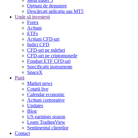
Meta trader 5
Opțiuni de depunere
Descărcați aplicația sau MT5
Unde să investești
Forex
Acțiuni
ETFs
Acțiuni CFD-uri
Indici CFD
CFD-uri pe mărfuri
CFD-uri pe criptomonede
Fonduri ETF CFD-uri
Specificații instrumente
SpaceX
Piață
Market news
Cotații live
Calendar economic
Acțiuni corporative
Updates
Blog
US earnings season
Learn TradingView
Sentimentul clienților
Contact