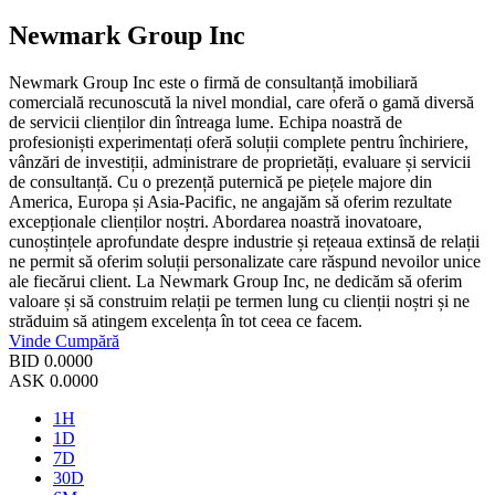
Newmark Group Inc
Newmark Group Inc este o firmă de consultanță imobiliară
comercială recunoscută la nivel mondial, care oferă o gamă diversă
de servicii clienților din întreaga lume. Echipa noastră de
profesioniști experimentați oferă soluții complete pentru închiriere,
vânzări de investiții, administrare de proprietăți, evaluare și servicii
de consultanță. Cu o prezență puternică pe piețele majore din
America, Europa și Asia-Pacific, ne angajăm să oferim rezultate
excepționale clienților noștri. Abordarea noastră inovatoare,
cunoștințele aprofundate despre industrie și rețeaua extinsă de relații
ne permit să oferim soluții personalizate care răspund nevoilor unice
ale fiecărui client. La Newmark Group Inc, ne dedicăm să oferim
valoare și să construim relații pe termen lung cu clienții noștri și ne
străduim să atingem excelența în tot ceea ce facem.
Vinde
Cumpără
BID
0.0000
ASK
0.0000
1H
1D
7D
30D