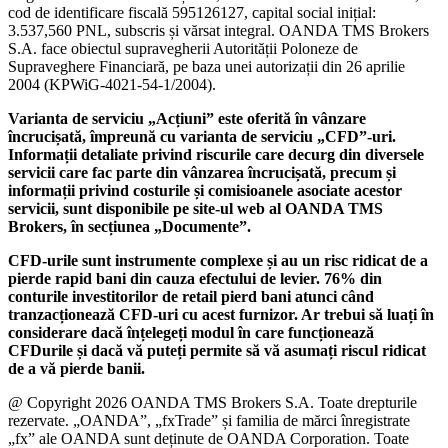
cod de identificare fiscală 595126127, capital social inițial:
3.537,560 PNL, subscris și vărsat integral. OANDA TMS Brokers
S.A. face obiectul supravegherii Autorității Poloneze de
Supraveghere Financiară, pe baza unei autorizații din 26 aprilie
2004 (KPWiG-4021-54-1/2004).
Varianta de serviciu „Acțiuni” este oferită în vânzare
încrucișată, împreună cu varianta de serviciu „CFD”-uri.
Informații detaliate privind riscurile care decurg din diversele
servicii care fac parte din vânzarea încrucișată, precum și
informații privind costurile și comisioanele asociate acestor
servicii, sunt disponibile pe site-ul web al OANDA TMS
Brokers, în secțiunea „Documente”.
CFD-urile sunt instrumente complexe și au un risc ridicat de a
pierde rapid bani din cauza efectului de levier. 76% din
conturile investitorilor de retail pierd bani atunci când
tranzacționează CFD-uri cu acest furnizor. Ar trebui să luați în
considerare dacă înțelegeți modul în care funcționează
CFDurile și dacă vă puteți permite să vă asumați riscul ridicat
de a vă pierde banii.
@ Copyright 2026 OANDA TMS Brokers S.A. Toate drepturile
rezervate. „OANDA”, „fxTrade” și familia de mărci înregistrate
„fx” ale OANDA sunt deținute de OANDA Corporation. Toate