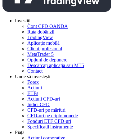
Investiți
Cont CFD OANDA
Rata dobânzii
TradingView
Aplicație mobilă
Client profesional
MetaTrader 5
Opțiuni de depunere
Descărcați aplicația sau MT5
Contact
Unde să investești
Forex
Acțiuni
ETFs
Acțiuni CFD-uri
Indici CFD
CFD-uri pe mărfuri
CFD-uri pe criptomonede
Fonduri ETF CFD-uri
Specificații instrumente
Piață
Acțiuni corporative