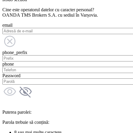
Cine este operatorul datelor cu caracter personal?
OANDA TMS Brokers S.A. cu sediul în Varșovia.
email
phone_prefix
phone
Password
Puterea parolei:
Parola trebuie să conțină:
8 sau mai multe caractere