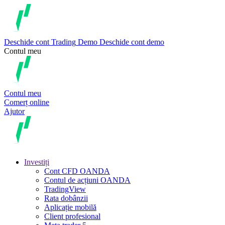
Deschide cont
Trading
Demo
Deschide cont demo
Contul meu
Contul meu
Comerț online
Ajutor
Investiți
Cont CFD OANDA
Contul de acțiuni OANDA
TradingView
Rata dobânzii
Aplicație mobilă
Client profesional