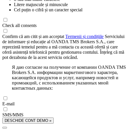
Litere majuscule și minuscule
Cel puțin o cifră și un caracter special
Check all consents
Confirm că am citit și am acceptat
Termenii și condițiile
Serviciului
de informare și educație al OANDA TMS Brokers S.A., care
reprezintă temeiul pentru a mă contacta cu această ofertă și care
oferă asistență telefonică pentru gestionarea contului. Înțeleg că mă
pot dezabona de la acest serviciu oricând.
Я даю согласие на получение от компании OANDA TMS
Brokers S.A. информации маркетингового характера,
касающейся продуктов и услуг, например новостей и
промоакций, с использованием указанных мной
контактных данных:
E-mail
SMS/MMS
DESCHIDE CONT DEMO »