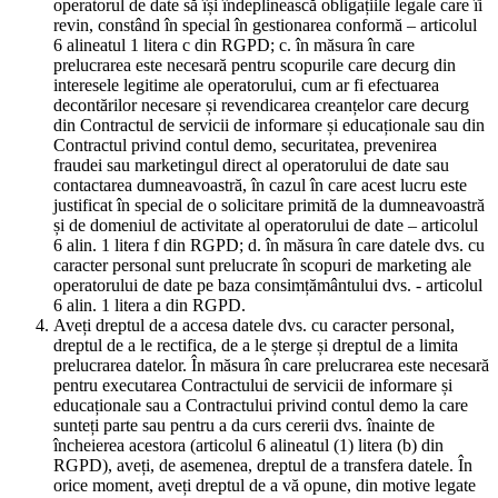
operatorul de date să își îndeplinească obligațiile legale care îi
revin, constând în special în gestionarea conformă – articolul
6 alineatul 1 litera c din RGPD; c. în măsura în care
prelucrarea este necesară pentru scopurile care decurg din
interesele legitime ale operatorului, cum ar fi efectuarea
decontărilor necesare și revendicarea creanțelor care decurg
din Contractul de servicii de informare și educaționale sau din
Contractul privind contul demo, securitatea, prevenirea
fraudei sau marketingul direct al operatorului de date sau
contactarea dumneavoastră, în cazul în care acest lucru este
justificat în special de o solicitare primită de la dumneavoastră
și de domeniul de activitate al operatorului de date – articolul
6 alin. 1 litera f din RGPD; d. în măsura în care datele dvs. cu
caracter personal sunt prelucrate în scopuri de marketing ale
operatorului de date pe baza consimțământului dvs. - articolul
6 alin. 1 litera a din RGPD.
Aveți dreptul de a accesa datele dvs. cu caracter personal,
dreptul de a le rectifica, de a le șterge și dreptul de a limita
prelucrarea datelor. În măsura în care prelucrarea este necesară
pentru executarea Contractului de servicii de informare și
educaționale sau a Contractului privind contul demo la care
sunteți parte sau pentru a da curs cererii dvs. înainte de
încheierea acestora (articolul 6 alineatul (1) litera (b) din
RGPD), aveți, de asemenea, dreptul de a transfera datele. În
orice moment, aveți dreptul de a vă opune, din motive legate