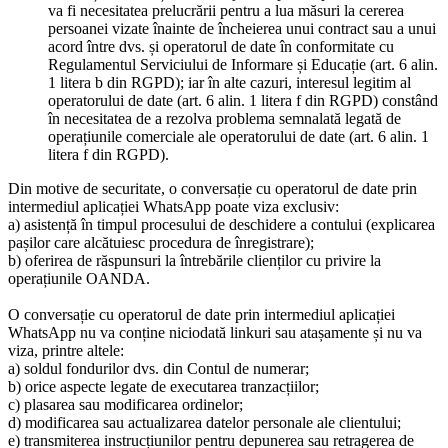
va fi necesitatea prelucrării pentru a lua măsuri la cererea
persoanei vizate înainte de încheierea unui contract sau a unui
acord între dvs. și operatorul de date în conformitate cu
Regulamentul Serviciului de Informare și Educație (art. 6 alin.
1 litera b din RGPD); iar în alte cazuri, interesul legitim al
operatorului de date (art. 6 alin. 1 litera f din RGPD) constând
în necesitatea de a rezolva problema semnalată legată de
operațiunile comerciale ale operatorului de date (art. 6 alin. 1
litera f din RGPD).
Din motive de securitate, o conversație cu operatorul de date prin
intermediul aplicației WhatsApp poate viza exclusiv:
a) asistență în timpul procesului de deschidere a contului (explicarea
pașilor care alcătuiesc procedura de înregistrare);
b) oferirea de răspunsuri la întrebările clienților cu privire la
operațiunile OANDA.
O conversație cu operatorul de date prin intermediul aplicației
WhatsApp nu va conține niciodată linkuri sau atașamente și nu va
viza, printre altele:
a) soldul fondurilor dvs. din Contul de numerar;
b) orice aspecte legate de executarea tranzacțiilor;
c) plasarea sau modificarea ordinelor;
d) modificarea sau actualizarea datelor personale ale clientului;
e) transmiterea instrucțiunilor pentru depunerea sau retragerea de