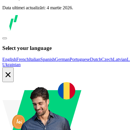
Data ultimei actualizări: 4 martie 2026.
Select your language
English
French
Italian
Spanish
German
Portuguese
Dutch
Czech
Latvian
L
Ukrainian
×