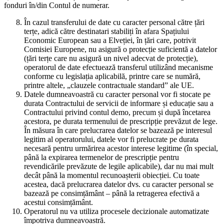
fonduri în/din Contul de numerar.
În cazul transferului de date cu caracter personal către țări
terțe, adică către destinatari stabiliți în afara Spațiului
Economic European sau a Elveției, în țări care, potrivit
Comisiei Europene, nu asigură o protecție suficientă a datelor
(țări terțe care nu asigură un nivel adecvat de protecție),
operatorul de date efectuează transferul utilizând mecanisme
conforme cu legislația aplicabilă, printre care se numără,
printre altele, „clauzele contractuale standard” ale UE.
Datele dumneavoastră cu caracter personal vor fi stocate pe
durata Contractului de servicii de informare și educație sau a
Contractului privind contul demo, precum și după încetarea
acestora, pe durata termenului de prescripție prevăzut de lege.
În măsura în care prelucrarea datelor se bazează pe interesul
legitim al operatorului, datele vor fi prelucrate pe durata
necesară pentru urmărirea acestor interese legitime (în special,
până la expirarea termenelor de prescripție pentru
revendicările prevăzute de legile aplicabile), dar nu mai mult
decât până la momentul recunoașterii obiecției. Cu toate
acestea, dacă prelucrarea datelor dvs. cu caracter personal se
bazează pe consimțământ – până la retragerea efectivă a
acestui consimțământ.
Operatorul nu va utiliza procesele decizionale automatizate
împotriva dumneavoastră.