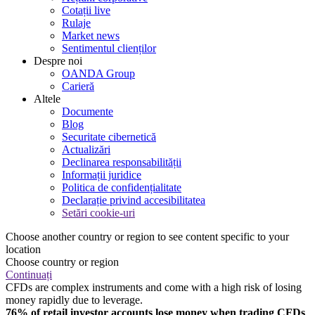
Cotații live
Rulaje
Market news
Sentimentul clienților
Despre noi
OANDA Group
Carieră
Altele
Documente
Blog
Securitate cibernetică
Actualizări
Declinarea responsabilității
Informații juridice
Politica de confidențialitate
Declarație privind accesibilitatea
Setări cookie-uri
Choose another country or region to see content specific to your
location
Choose country or region
Continuați
CFDs are complex instruments and come with a high risk of losing
money rapidly due to leverage.
76% of retail investor accounts lose money when trading CFDs