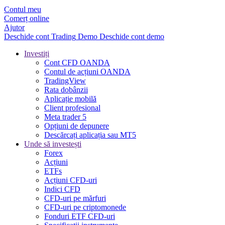
Contul meu
Comerț online
Ajutor
Deschide cont
Trading
Demo
Deschide cont demo
Investiți
Cont CFD OANDA
Contul de acțiuni OANDA
TradingView
Rata dobânzii
Aplicație mobilă
Client profesional
Meta trader 5
Opțiuni de depunere
Descărcați aplicația sau MT5
Unde să investești
Forex
Acțiuni
ETFs
Acțiuni CFD-uri
Indici CFD
CFD-uri pe mărfuri
CFD-uri pe criptomonede
Fonduri ETF CFD-uri