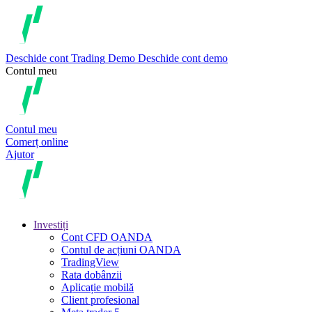
Deschide cont
Trading
Demo
Deschide cont demo
Contul meu
Contul meu
Comerț online
Ajutor
Investiți
Cont CFD OANDA
Contul de acțiuni OANDA
TradingView
Rata dobânzii
Aplicație mobilă
Client profesional