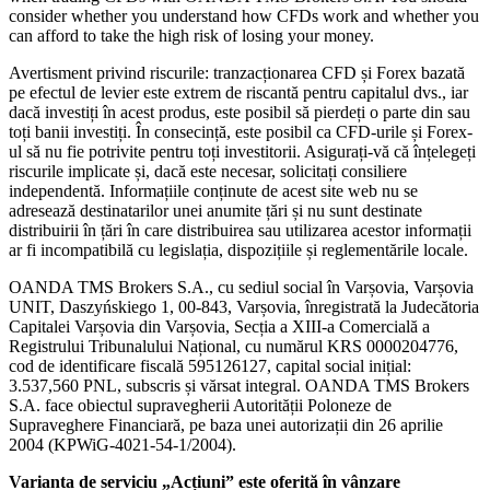
consider whether you understand how CFDs work and whether you
can afford to take the high risk of losing your money.
Avertisment privind riscurile: tranzacționarea CFD și Forex bazată
pe efectul de levier este extrem de riscantă pentru capitalul dvs., iar
dacă investiți în acest produs, este posibil să pierdeți o parte din sau
toți banii investiți. În consecință, este posibil ca CFD-urile și Forex-
ul să nu fie potrivite pentru toți investitorii. Asigurați-vă că înțelegeți
riscurile implicate și, dacă este necesar, solicitați consiliere
independentă. Informațiile conținute de acest site web nu se
adresează destinatarilor unei anumite țări și nu sunt destinate
distribuirii în țări în care distribuirea sau utilizarea acestor informații
ar fi incompatibilă cu legislația, dispozițiile și reglementările locale.
OANDA TMS Brokers S.A., cu sediul social în Varșovia, Varșovia
UNIT, Daszyńskiego 1, 00-843, Varșovia, înregistrată la Judecătoria
Capitalei Varșovia din Varșovia, Secția a XIII-a Comercială a
Registrului Tribunalului Național, cu numărul KRS 0000204776,
cod de identificare fiscală 595126127, capital social inițial:
3.537,560 PNL, subscris și vărsat integral. OANDA TMS Brokers
S.A. face obiectul supravegherii Autorității Poloneze de
Supraveghere Financiară, pe baza unei autorizații din 26 aprilie
2004 (KPWiG-4021-54-1/2004).
Varianta de serviciu „Acțiuni” este oferită în vânzare