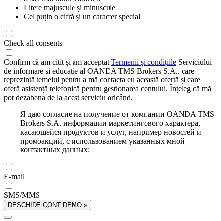
Litere majuscule și minuscule
Cel puțin o cifră și un caracter special
Check all consents
Confirm că am citit și am acceptat
Termenii și condițiile
Serviciului
de informare și educație al OANDA TMS Brokers S.A., care
reprezintă temeiul pentru a mă contacta cu această ofertă și care
oferă asistență telefonică pentru gestionarea contului. Înțeleg că mă
pot dezabona de la acest serviciu oricând.
Я даю согласие на получение от компании OANDA TMS
Brokers S.A. информации маркетингового характера,
касающейся продуктов и услуг, например новостей и
промоакций, с использованием указанных мной
контактных данных:
E-mail
SMS/MMS
DESCHIDE CONT DEMO »