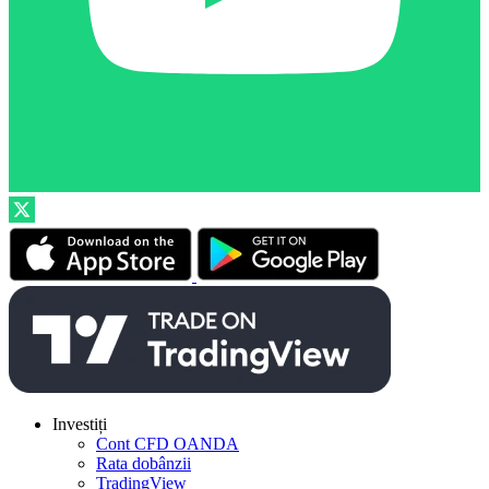
Investiți
Cont CFD OANDA
Rata dobânzii
TradingView