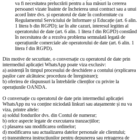
va fi necesitatea prelucrării pentru a lua măsuri la cererea
persoanei vizate înainte de încheierea unui contract sau a unui
acord între dvs. și operatorul de date în conformitate cu
Regulamentul Serviciului de Informare și Educație (art. 6 alin.
1 litera b din RGPD); iar în alte cazuri, interesul legitim al
operatorului de date (art. 6 alin. 1 litera f din RGPD) constând
în necesitatea de a rezolva problema semnalată legată de
operațiunile comerciale ale operatorului de date (art. 6 alin. 1
litera f din RGPD).
Din motive de securitate, o conversație cu operatorul de date prin
intermediul aplicației WhatsApp poate viza exclusiv:
a) asistență în timpul procesului de deschidere a contului (explicarea
pașilor care alcătuiesc procedura de înregistrare);
b) oferirea de răspunsuri la întrebările clienților cu privire la
operațiunile OANDA.
O conversație cu operatorul de date prin intermediul aplicației
WhatsApp nu va conține niciodată linkuri sau atașamente și nu va
viza, printre altele:
a) soldul fondurilor dvs. din Contul de numerar;
b) orice aspecte legate de executarea tranzacțiilor;
c) plasarea sau modificarea ordinelor;
d) modificarea sau actualizarea datelor personale ale clientului;
e) transmiterea instrucțiunilor pentru depunerea sau retragerea de