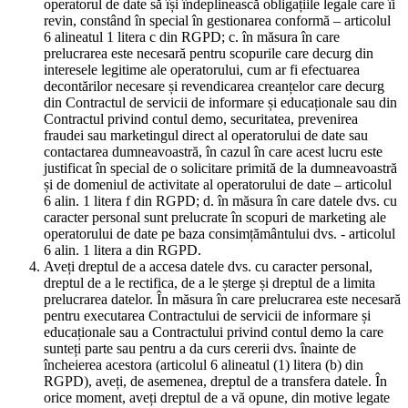
operatorul de date să își îndeplinească obligațiile legale care îi
revin, constând în special în gestionarea conformă – articolul
6 alineatul 1 litera c din RGPD; c. în măsura în care
prelucrarea este necesară pentru scopurile care decurg din
interesele legitime ale operatorului, cum ar fi efectuarea
decontărilor necesare și revendicarea creanțelor care decurg
din Contractul de servicii de informare și educaționale sau din
Contractul privind contul demo, securitatea, prevenirea
fraudei sau marketingul direct al operatorului de date sau
contactarea dumneavoastră, în cazul în care acest lucru este
justificat în special de o solicitare primită de la dumneavoastră
și de domeniul de activitate al operatorului de date – articolul
6 alin. 1 litera f din RGPD; d. în măsura în care datele dvs. cu
caracter personal sunt prelucrate în scopuri de marketing ale
operatorului de date pe baza consimțământului dvs. - articolul
6 alin. 1 litera a din RGPD.
Aveți dreptul de a accesa datele dvs. cu caracter personal,
dreptul de a le rectifica, de a le șterge și dreptul de a limita
prelucrarea datelor. În măsura în care prelucrarea este necesară
pentru executarea Contractului de servicii de informare și
educaționale sau a Contractului privind contul demo la care
sunteți parte sau pentru a da curs cererii dvs. înainte de
încheierea acestora (articolul 6 alineatul (1) litera (b) din
RGPD), aveți, de asemenea, dreptul de a transfera datele. În
orice moment, aveți dreptul de a vă opune, din motive legate