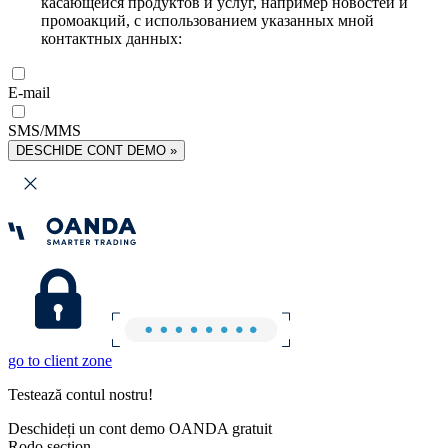
касающейся продуктов и услуг, например новостей и
промоакций, с использованием указанных мной
контактных данных:
E-mail
SMS/MMS
DESCHIDE CONT DEMO »
go to client zone
Testează contul nostru!
Deschideți un cont demo OANDA gratuit
Rodo section