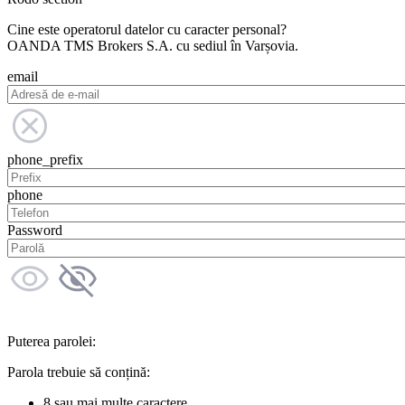
Cine este operatorul datelor cu caracter personal?
OANDA TMS Brokers S.A. cu sediul în Varșovia.
email
phone_prefix
phone
Password
Puterea parolei:
Parola trebuie să conțină:
8 sau mai multe caractere