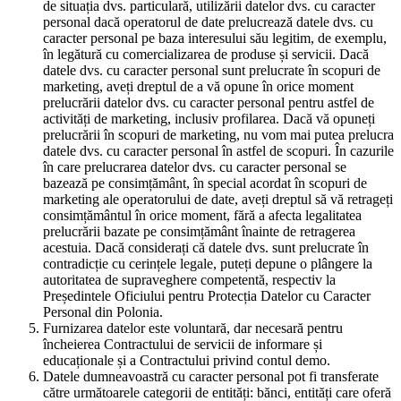
de situația dvs. particulară, utilizării datelor dvs. cu caracter
personal dacă operatorul de date prelucrează datele dvs. cu
caracter personal pe baza interesului său legitim, de exemplu,
în legătură cu comercializarea de produse și servicii. Dacă
datele dvs. cu caracter personal sunt prelucrate în scopuri de
marketing, aveți dreptul de a vă opune în orice moment
prelucrării datelor dvs. cu caracter personal pentru astfel de
activități de marketing, inclusiv profilarea. Dacă vă opuneți
prelucrării în scopuri de marketing, nu vom mai putea prelucra
datele dvs. cu caracter personal în astfel de scopuri. În cazurile
în care prelucrarea datelor dvs. cu caracter personal se
bazează pe consimțământ, în special acordat în scopuri de
marketing ale operatorului de date, aveți dreptul să vă retrageți
consimțământul în orice moment, fără a afecta legalitatea
prelucrării bazate pe consimțământ înainte de retragerea
acestuia. Dacă considerați că datele dvs. sunt prelucrate în
contradicție cu cerințele legale, puteți depune o plângere la
autoritatea de supraveghere competentă, respectiv la
Președintele Oficiului pentru Protecția Datelor cu Caracter
Personal din Polonia.
Furnizarea datelor este voluntară, dar necesară pentru
încheierea Contractului de servicii de informare și
educaționale și a Contractului privind contul demo.
Datele dumneavoastră cu caracter personal pot fi transferate
către următoarele categorii de entități: bănci, entități care oferă