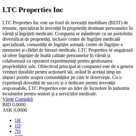
LTC Properties Inc
LTC Properties Inc este un fond de investiții imobiliare (REIT) de
renume, specializat în investiții în proprietăți destinate persoanelor în
vârstă și îngrijirii medicale. Compania se mândrește cu un portofoliu
diversificat de proprietăți, inclusiv centre de îngrijire medicală
specializată, comunități de îngrijire asistată, centre de îngrijire a
memoriei și clădiri de birouri medicale. LTC Properties se angajează
să ofere îngrijire de înaltă calitate persoanelor în vârstă și
colaborează cu operatori experimentați pentru gestionarea
proprietăților sale. Obiectivul principal al companiei este de a genera
venituri durabile pentru acționarii săi, având în același timp un
impact pozitiv asupra comunităților pe care le deservește. Cu o
experiență dovedită de succes și o dedicare pentru investiții
responsabile, LTC Properties este un lider de încredere în industria
locuințelor pentru seniori și a serviciilor medicale.
Vinde
Cumpără
BID
0.0000
ASK
0.0000
1H
1D
7D