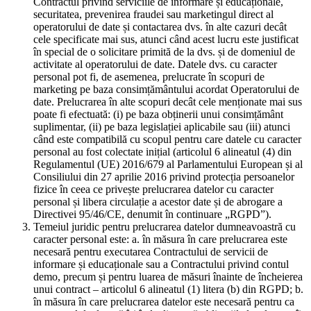
Contractul privind serviciile de informare și educaționale,
securitatea, prevenirea fraudei sau marketingul direct al
operatorului de date și contactarea dvs. în alte cazuri decât
cele specificate mai sus, atunci când acest lucru este justificat
în special de o solicitare primită de la dvs. și de domeniul de
activitate al operatorului de date. Datele dvs. cu caracter
personal pot fi, de asemenea, prelucrate în scopuri de
marketing pe baza consimțământului acordat Operatorului de
date. Prelucrarea în alte scopuri decât cele menționate mai sus
poate fi efectuată: (i) pe baza obținerii unui consimțământ
suplimentar, (ii) pe baza legislației aplicabile sau (iii) atunci
când este compatibilă cu scopul pentru care datele cu caracter
personal au fost colectate inițial (articolul 6 alineatul (4) din
Regulamentul (UE) 2016/679 al Parlamentului European și al
Consiliului din 27 aprilie 2016 privind protecția persoanelor
fizice în ceea ce privește prelucrarea datelor cu caracter
personal și libera circulație a acestor date și de abrogare a
Directivei 95/46/CE, denumit în continuare „RGPD”).
Temeiul juridic pentru prelucrarea datelor dumneavoastră cu
caracter personal este: a. în măsura în care prelucrarea este
necesară pentru executarea Contractului de servicii de
informare și educaționale sau a Contractului privind contul
demo, precum și pentru luarea de măsuri înainte de încheierea
unui contract – articolul 6 alineatul (1) litera (b) din RGPD; b.
în măsura în care prelucrarea datelor este necesară pentru ca