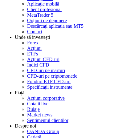
Aplicație mobilă
Client profesional
MetaTrader 5
Opțiuni de depunere
Descărcați aplicația sau MT5
Contact
Unde să investești
Forex
Acțiuni
ETFs
Acțiuni CFD-uri
Indici CFD
CFD-uri pe mărfuri
CFD-uri pe criptomonede
Fonduri ETF CFD-uri
Specificații instrumente
Piață
Acțiuni corporative
Cotații live
Rulaje
Market news
Sentimentul clienților
Despre noi
OANDA Group
Carieră