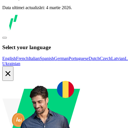
Data ultimei actualizări: 4 martie 2026.
Select your language
English
French
Italian
Spanish
German
Portuguese
Dutch
Czech
Latvian
L
Ukrainian
×