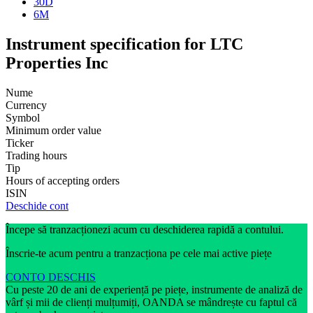
30D
6M
Instrument specification for LTC
Properties Inc
Nume
Currency
Symbol
Minimum order value
Ticker
Trading hours
Tip
Hours of accepting orders
ISIN
Deschide cont
Începe să tranzacționezi acum cu deschiderea rapidă a contului.
Înscrie-te acum pentru a tranzacționa pe cele mai active piețe
CONTO DESCHIS
Cu peste 20 de ani de experiență pe piețe, instrumente de analiză de
vârf și mii de clienți mulțumiți, OANDA se mândrește cu faptul că