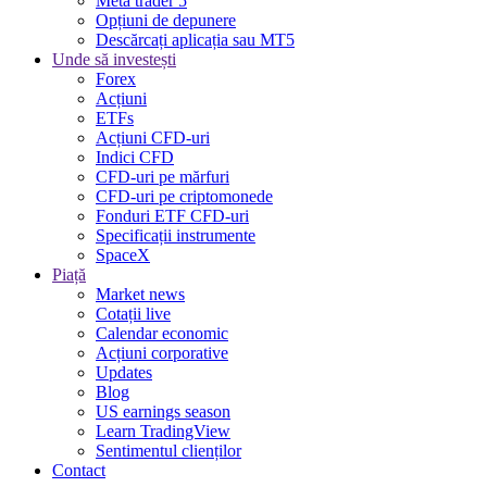
Meta trader 5
Opțiuni de depunere
Descărcați aplicația sau MT5
Unde să investești
Forex
Acțiuni
ETFs
Acțiuni CFD-uri
Indici CFD
CFD-uri pe mărfuri
CFD-uri pe criptomonede
Fonduri ETF CFD-uri
Specificații instrumente
SpaceX
Piață
Market news
Cotații live
Calendar economic
Acțiuni corporative
Updates
Blog
US earnings season
Learn TradingView
Sentimentul clienților
Contact