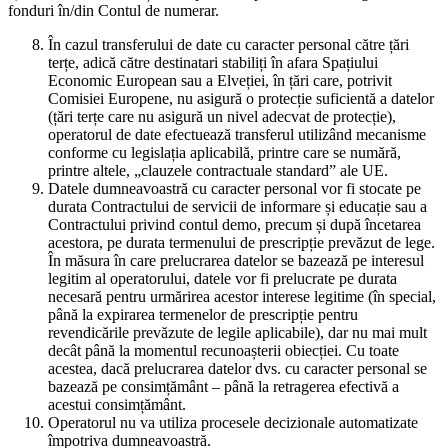
fonduri în/din Contul de numerar.
În cazul transferului de date cu caracter personal către țări
terțe, adică către destinatari stabiliți în afara Spațiului
Economic European sau a Elveției, în țări care, potrivit
Comisiei Europene, nu asigură o protecție suficientă a datelor
(țări terțe care nu asigură un nivel adecvat de protecție),
operatorul de date efectuează transferul utilizând mecanisme
conforme cu legislația aplicabilă, printre care se numără,
printre altele, „clauzele contractuale standard” ale UE.
Datele dumneavoastră cu caracter personal vor fi stocate pe
durata Contractului de servicii de informare și educație sau a
Contractului privind contul demo, precum și după încetarea
acestora, pe durata termenului de prescripție prevăzut de lege.
În măsura în care prelucrarea datelor se bazează pe interesul
legitim al operatorului, datele vor fi prelucrate pe durata
necesară pentru urmărirea acestor interese legitime (în special,
până la expirarea termenelor de prescripție pentru
revendicările prevăzute de legile aplicabile), dar nu mai mult
decât până la momentul recunoașterii obiecției. Cu toate
acestea, dacă prelucrarea datelor dvs. cu caracter personal se
bazează pe consimțământ – până la retragerea efectivă a
acestui consimțământ.
Operatorul nu va utiliza procesele decizionale automatizate
împotriva dumneavoastră.