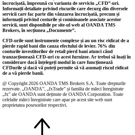
încrucișată, împreună cu varianta de serviciu „CFD”-uri.
Informații detaliate privind riscurile care decurg din diversele
servicii care fac parte din vânzarea încrucișată, precum și
informații privind costurile și comisioanele asociate acestor
servicii, sunt disponibile pe site-ul web al OANDA TMS
Brokers, în secțiunea „Documente”.
CFD-urile sunt instrumente complexe și au un risc ridicat de a
pierde rapid bani din cauza efectului de levier. 76% din
conturile investitorilor de retail pierd bani atunci când
tranzacționează CFD-uri cu acest furnizor. Ar trebui să luați în
considerare dacă înțelegeți modul în care funcționează
CFDurile și dacă vă puteți permite să vă asumați riscul ridicat
de a vă pierde banii.
@ Copyright 2026 OANDA TMS Brokers S.A. Toate drepturile
rezervate. „OANDA”, „fxTrade” și familia de mărci înregistrate
„fx” ale OANDA sunt deținute de OANDA Corporation. Toate
celelalte mărci înregistrate care apar pe acest site web sunt
proprietatea posesorilor respectivi.