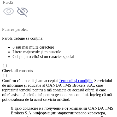
Puterea parolei:
Parola trebuie să conțină:
8 sau mai multe caractere
Litere majuscule și minuscule
Cel puțin o cifră și un caracter special
Check all consents
Confirm că am citit și am acceptat
Termenii și condițiile
Serviciului
de informare și educație al OANDA TMS Brokers S.A., care
reprezintă temeiul pentru a mă contacta cu această ofertă și care
oferă asistență telefonică pentru gestionarea contului. Înțeleg că mă
pot dezabona de la acest serviciu oricând.
Я даю согласие на получение от компании OANDA TMS
Brokers S.A. информации маркетингового характера,