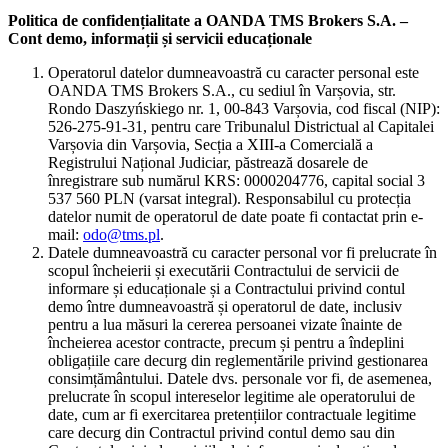
Politica de confidențialitate a OANDA TMS Brokers S.A. –
Cont demo, informații și servicii educaționale
Operatorul datelor dumneavoastră cu caracter personal este
OANDA TMS Brokers S.A., cu sediul în Varșovia, str.
Rondo Daszyńskiego nr. 1, 00-843 Varșovia, cod fiscal (NIP):
526-275-91-31, pentru care Tribunalul Districtual al Capitalei
Varșovia din Varșovia, Secția a XIII-a Comercială a
Registrului Național Judiciar, păstrează dosarele de
înregistrare sub numărul KRS: 0000204776, capital social 3
537 560 PLN (varsat integral). Responsabilul cu protecția
datelor numit de operatorul de date poate fi contactat prin e-
mail:
odo@tms.pl
.
Datele dumneavoastră cu caracter personal vor fi prelucrate în
scopul încheierii și executării Contractului de servicii de
informare și educaționale și a Contractului privind contul
demo între dumneavoastră și operatorul de date, inclusiv
pentru a lua măsuri la cererea persoanei vizate înainte de
încheierea acestor contracte, precum și pentru a îndeplini
obligațiile care decurg din reglementările privind gestionarea
consimțământului. Datele dvs. personale vor fi, de asemenea,
prelucrate în scopul intereselor legitime ale operatorului de
date, cum ar fi exercitarea pretențiilor contractuale legitime
care decurg din Contractul privind contul demo sau din