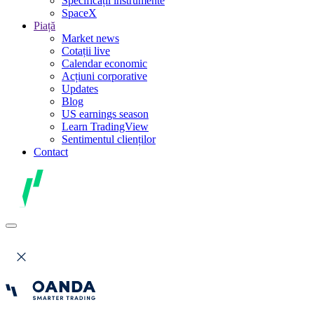
Specificații instrumente
SpaceX
Piață
Market news
Cotații live
Calendar economic
Acțiuni corporative
Updates
Blog
US earnings season
Learn TradingView
Sentimentul clienților
Contact