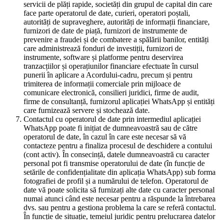
servicii de plăți rapide, societăți din grupul de capital din care
face parte operatorul de date, curieri, operatori poștali,
autorități de supraveghere, autorități de informații financiare,
furnizori de date de piață, furnizori de instrumente de
prevenire a fraudei și de combatere a spălării banilor, entități
care administrează fonduri de investiții, furnizori de
instrumente, software și platforme pentru deservirea
tranzacțiilor și operațiunilor financiare efectuate în cursul
punerii în aplicare a Acordului-cadru, precum și pentru
trimiterea de informații comerciale prin mijloace de
comunicare electronică, consilieri juridici, firme de audit,
firme de consultanță, furnizorul aplicației WhatsApp și entități
care furnizează servere și stochează date.
Contactul cu operatorul de date prin intermediul aplicației
WhatsApp poate fi inițiat de dumneavoastră sau de către
operatorul de date, în cazul în care este necesar să vă
contacteze pentru a finaliza procesul de deschidere a contului
(cont activ). În consecință, datele dumneavoastră cu caracter
personal pot fi transmise operatorului de date (în funcție de
setările de confidențialitate din aplicația WhatsApp) sub forma
fotografiei de profil și a numărului de telefon. Operatorul de
date vă poate solicita să furnizați alte date cu caracter personal
numai atunci când este necesar pentru a răspunde la întrebarea
dvs. sau pentru a gestiona problema la care se referă contactul.
În funcție de situație, temeiul juridic pentru prelucrarea datelor