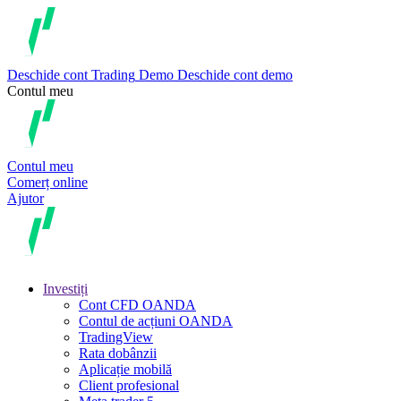
Deschide cont
Trading
Demo
Deschide cont demo
Contul meu
Contul meu
Comerț online
Ajutor
Investiți
Cont CFD OANDA
Contul de acțiuni OANDA
TradingView
Rata dobânzii
Aplicație mobilă
Client profesional