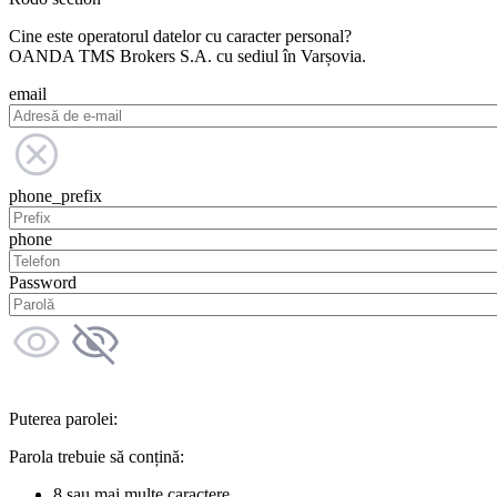
Cine este operatorul datelor cu caracter personal?
OANDA TMS Brokers S.A. cu sediul în Varșovia.
email
phone_prefix
phone
Password
Puterea parolei:
Parola trebuie să conțină:
8 sau mai multe caractere