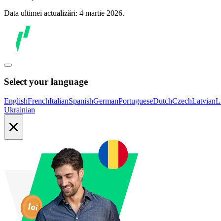
Data ultimei actualizări: 4 martie 2026.
Select your language
English
French
Italian
Spanish
German
Portuguese
Dutch
Czech
Latvian
L
Ukrainian
×