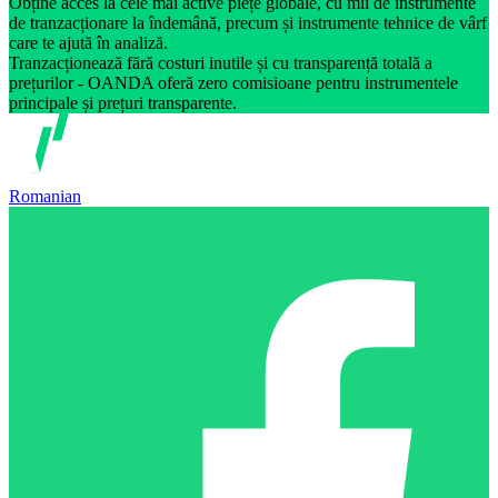
Obține acces la cele mai active piețe globale, cu mii de instrumente
de tranzacționare la îndemână, precum și instrumente tehnice de vârf
care te ajută în analiză.
Tranzacționează fără costuri inutile și cu transparență totală a
prețurilor - OANDA oferă zero comisioane pentru instrumentele
principale și prețuri transparente.
Romanian