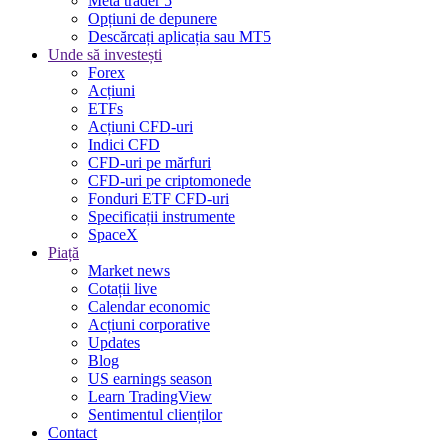
Meta trader 5
Opțiuni de depunere
Descărcați aplicația sau MT5
Unde să investești
Forex
Acțiuni
ETFs
Acțiuni CFD-uri
Indici CFD
CFD-uri pe mărfuri
CFD-uri pe criptomonede
Fonduri ETF CFD-uri
Specificații instrumente
SpaceX
Piață
Market news
Cotații live
Calendar economic
Acțiuni corporative
Updates
Blog
US earnings season
Learn TradingView
Sentimentul clienților
Contact