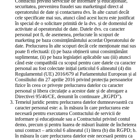
Contractul privind serviciile de informare și educaționale,
securitatea, prevenirea fraudei sau marketingul direct al
operatorului de date și contactarea dvs. în alte cazuri decât
cele specificate mai sus, atunci când acest lucru este justificat
în special de o solicitare primită de la dvs. și de domeniul de
activitate al operatorului de date. Datele dvs. cu caracter
personal pot fi, de asemenea, prelucrate în scopuri de
marketing pe baza consimțământului acordat Operatorului de
date. Prelucrarea în alte scopuri decât cele menționate mai sus
poate fi efectuată: (i) pe baza obținerii unui consimțământ
suplimentar, (ii) pe baza legislației aplicabile sau (iii) atunci
când este compatibilă cu scopul pentru care datele cu caracter
personal au fost colectate inițial (articolul 6 alineatul (4) din
Regulamentul (UE) 2016/679 al Parlamentului European și al
Consiliului din 27 aprilie 2016 privind protecția persoanelor
fizice în ceea ce privește prelucrarea datelor cu caracter
personal și libera circulație a acestor date și de abrogare a
Directivei 95/46/CE, denumit în continuare „RGPD”).
Temeiul juridic pentru prelucrarea datelor dumneavoastră cu
caracter personal este: a. în măsura în care prelucrarea este
necesară pentru executarea Contractului de servicii de
informare și educaționale sau a Contractului privind contul
demo, precum și pentru luarea de măsuri înainte de încheierea
unui contract – articolul 6 alineatul (1) litera (b) din RGPD; b.
în măsura în care prelucrarea datelor este necesară pentru ca