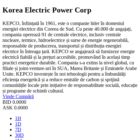
Korea Electric Power Corp
KEPCO, înființată în 1961, este o companie lider în domeniul
energiei electrice din Coreea de Sud. Cu peste 40.000 de angajați,
compania operează 91 de centrale electrice, inclusiv centrale
nucleare, termice, hidroelectrice și surse de energie regenerabilă,
responsabile de producerea, transportul și distribuția energiei
electrice în întreaga țară. KEPCO se angajează să furnizeze energie
electrică fiabilă și la prețuri accesibile, promovând în același timp
practici energetice durabile. Compania s-a extins la nivel global, cu
filiale și joint-venture-uri în SUA, Marea Britanie și Emiratele Arabe
Unite. KEPCO investește în noi tehnologii pentru a îmbunătăți
eficiența energetică și a reduce emisiile de carbon și sprijină
comunitățile locale prin inițiative de responsabilitate socială, educație
și programe de schimb cultural.
Vinde
Cumpără
BID
0.0000
ASK
0.0000
1H
1D
7D
30D