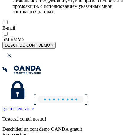
касающейся продуктов и услуг, например новостей и
промоакций, с использованием указанных мной
контактных данных:
E-mail
SMS/MMS
DESCHIDE CONT DEMO »
go to client zone
Testează contul nostru!
Deschideți un cont demo OANDA gratuit
Rodo section