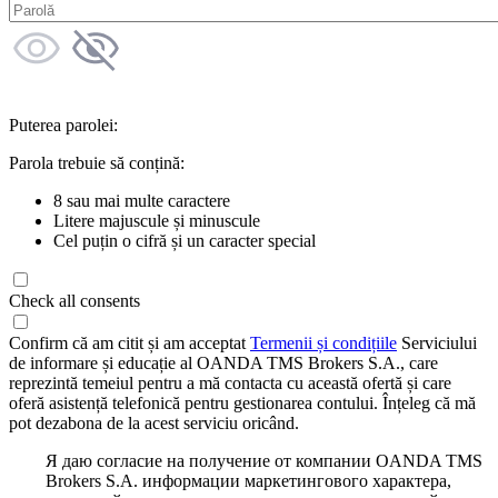
Puterea parolei:
Parola trebuie să conțină:
8 sau mai multe caractere
Litere majuscule și minuscule
Cel puțin o cifră și un caracter special
Check all consents
Confirm că am citit și am acceptat
Termenii și condițiile
Serviciului
de informare și educație al OANDA TMS Brokers S.A., care
reprezintă temeiul pentru a mă contacta cu această ofertă și care
oferă asistență telefonică pentru gestionarea contului. Înțeleg că mă
pot dezabona de la acest serviciu oricând.
Я даю согласие на получение от компании OANDA TMS
Brokers S.A. информации маркетингового характера,