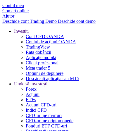
Contul meu
Comerț online
Ajutor
Deschide cont
Trading
Demo
Deschide cont demo
Investiți
Cont CFD OANDA
Contul de acțiuni OANDA
TradingView
Rata dobânzii
Aplicație mobilă
Client profesional
Meta trader 5
Opțiuni de depunere
Descărcați aplicația sau MT5
Unde să investești
Forex
Acțiuni
ETFs
Acțiuni CFD-uri
Indici CFD
CFD-uri pe mărfuri
CFD-uri pe criptomonede
Fonduri ETF CFD-uri