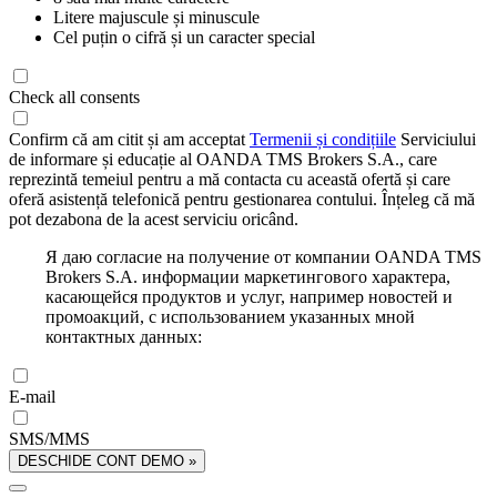
Litere majuscule și minuscule
Cel puțin o cifră și un caracter special
Check all consents
Confirm că am citit și am acceptat
Termenii și condițiile
Serviciului
de informare și educație al OANDA TMS Brokers S.A., care
reprezintă temeiul pentru a mă contacta cu această ofertă și care
oferă asistență telefonică pentru gestionarea contului. Înțeleg că mă
pot dezabona de la acest serviciu oricând.
Я даю согласие на получение от компании OANDA TMS
Brokers S.A. информации маркетингового характера,
касающейся продуктов и услуг, например новостей и
промоакций, с использованием указанных мной
контактных данных:
E-mail
SMS/MMS
DESCHIDE CONT DEMO »