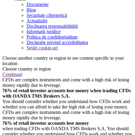
Documente
Blog
Securitate cibernetică
Actualizări
Declinarea responsabilității
Informații juridice
Politica de confidențialitate
Declarație privind accesibilitatea
Setări cookie-uri
Choose another country or region to see content specific to your
location
Choose country or region
Continuați
CFDs are complex instruments and come with a high risk of losing
money rapidly due to leverage.
76% of retail investor accounts lose money when trading CFDs
with OANDA TMS Brokers S.A.
You should consider whether you understand how CFDs work and
whether you can afford to take the high risk of losing your money.
CFDs are complex instruments and come with a high risk of losing
money rapidly due to leverage.
76% of retail investor accounts lose money
when trading CFDs with OANDA TMS Brokers S.A. You should
consider whether you understand how CFDs work and whether you