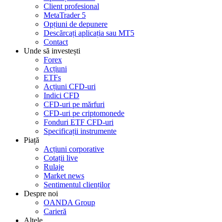
Client profesional
MetaTrader 5
Opțiuni de depunere
Descărcați aplicația sau MT5
Contact
Unde să investești
Forex
Acțiuni
ETFs
Acțiuni CFD-uri
Indici CFD
CFD-uri pe mărfuri
CFD-uri pe criptomonede
Fonduri ETF CFD-uri
Specificații instrumente
Piață
Acțiuni corporative
Cotații live
Rulaje
Market news
Sentimentul clienților
Despre noi
OANDA Group
Carieră
Altele