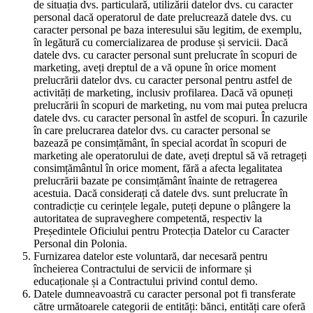
de situația dvs. particulară, utilizării datelor dvs. cu caracter
personal dacă operatorul de date prelucrează datele dvs. cu
caracter personal pe baza interesului său legitim, de exemplu,
în legătură cu comercializarea de produse și servicii. Dacă
datele dvs. cu caracter personal sunt prelucrate în scopuri de
marketing, aveți dreptul de a vă opune în orice moment
prelucrării datelor dvs. cu caracter personal pentru astfel de
activități de marketing, inclusiv profilarea. Dacă vă opuneți
prelucrării în scopuri de marketing, nu vom mai putea prelucra
datele dvs. cu caracter personal în astfel de scopuri. În cazurile
în care prelucrarea datelor dvs. cu caracter personal se
bazează pe consimțământ, în special acordat în scopuri de
marketing ale operatorului de date, aveți dreptul să vă retrageți
consimțământul în orice moment, fără a afecta legalitatea
prelucrării bazate pe consimțământ înainte de retragerea
acestuia. Dacă considerați că datele dvs. sunt prelucrate în
contradicție cu cerințele legale, puteți depune o plângere la
autoritatea de supraveghere competentă, respectiv la
Președintele Oficiului pentru Protecția Datelor cu Caracter
Personal din Polonia.
Furnizarea datelor este voluntară, dar necesară pentru
încheierea Contractului de servicii de informare și
educaționale și a Contractului privind contul demo.
Datele dumneavoastră cu caracter personal pot fi transferate
către următoarele categorii de entități: bănci, entități care oferă