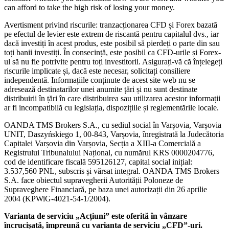
can afford to take the high risk of losing your money.
Avertisment privind riscurile: tranzacționarea CFD și Forex bazată
pe efectul de levier este extrem de riscantă pentru capitalul dvs., iar
dacă investiți în acest produs, este posibil să pierdeți o parte din sau
toți banii investiți. În consecință, este posibil ca CFD-urile și Forex-
ul să nu fie potrivite pentru toți investitorii. Asigurați-vă că înțelegeți
riscurile implicate și, dacă este necesar, solicitați consiliere
independentă. Informațiile conținute de acest site web nu se
adresează destinatarilor unei anumite țări și nu sunt destinate
distribuirii în țări în care distribuirea sau utilizarea acestor informații
ar fi incompatibilă cu legislația, dispozițiile și reglementările locale.
OANDA TMS Brokers S.A., cu sediul social în Varșovia, Varșovia
UNIT, Daszyńskiego 1, 00-843, Varșovia, înregistrată la Judecătoria
Capitalei Varșovia din Varșovia, Secția a XIII-a Comercială a
Registrului Tribunalului Național, cu numărul KRS 0000204776,
cod de identificare fiscală 595126127, capital social inițial:
3.537,560 PNL, subscris și vărsat integral. OANDA TMS Brokers
S.A. face obiectul supravegherii Autorității Poloneze de
Supraveghere Financiară, pe baza unei autorizații din 26 aprilie
2004 (KPWiG-4021-54-1/2004).
Varianta de serviciu „Acțiuni” este oferită în vânzare
încrucișată, împreună cu varianta de serviciu „CFD”-uri.