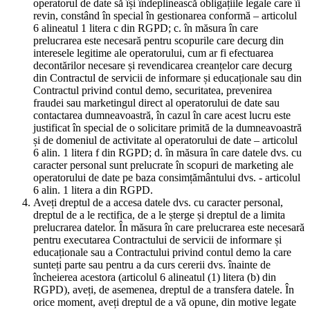
operatorul de date să își îndeplinească obligațiile legale care îi
revin, constând în special în gestionarea conformă – articolul
6 alineatul 1 litera c din RGPD; c. în măsura în care
prelucrarea este necesară pentru scopurile care decurg din
interesele legitime ale operatorului, cum ar fi efectuarea
decontărilor necesare și revendicarea creanțelor care decurg
din Contractul de servicii de informare și educaționale sau din
Contractul privind contul demo, securitatea, prevenirea
fraudei sau marketingul direct al operatorului de date sau
contactarea dumneavoastră, în cazul în care acest lucru este
justificat în special de o solicitare primită de la dumneavoastră
și de domeniul de activitate al operatorului de date – articolul
6 alin. 1 litera f din RGPD; d. în măsura în care datele dvs. cu
caracter personal sunt prelucrate în scopuri de marketing ale
operatorului de date pe baza consimțământului dvs. - articolul
6 alin. 1 litera a din RGPD.
Aveți dreptul de a accesa datele dvs. cu caracter personal,
dreptul de a le rectifica, de a le șterge și dreptul de a limita
prelucrarea datelor. În măsura în care prelucrarea este necesară
pentru executarea Contractului de servicii de informare și
educaționale sau a Contractului privind contul demo la care
sunteți parte sau pentru a da curs cererii dvs. înainte de
încheierea acestora (articolul 6 alineatul (1) litera (b) din
RGPD), aveți, de asemenea, dreptul de a transfera datele. În
orice moment, aveți dreptul de a vă opune, din motive legate