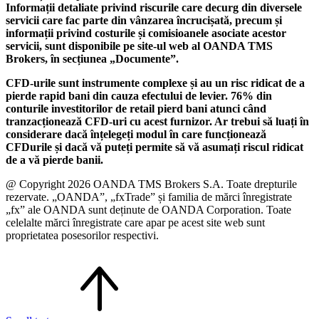
Informații detaliate privind riscurile care decurg din diversele
servicii care fac parte din vânzarea încrucișată, precum și
informații privind costurile și comisioanele asociate acestor
servicii, sunt disponibile pe site-ul web al OANDA TMS
Brokers, în secțiunea „Documente”.
CFD-urile sunt instrumente complexe și au un risc ridicat de a
pierde rapid bani din cauza efectului de levier. 76% din
conturile investitorilor de retail pierd bani atunci când
tranzacționează CFD-uri cu acest furnizor. Ar trebui să luați în
considerare dacă înțelegeți modul în care funcționează
CFDurile și dacă vă puteți permite să vă asumați riscul ridicat
de a vă pierde banii.
@ Copyright 2026 OANDA TMS Brokers S.A. Toate drepturile
rezervate. „OANDA”, „fxTrade” și familia de mărci înregistrate
„fx” ale OANDA sunt deținute de OANDA Corporation. Toate
celelalte mărci înregistrate care apar pe acest site web sunt
proprietatea posesorilor respectivi.