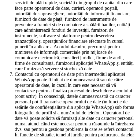
servicii de plăți rapide, societăți din grupul de capital din care
face parte operatorul de date, curieri, operatori poștali,
autorități de supraveghere, autorități de informații financiare,
furnizori de date de piață, furnizori de instrumente de
prevenire a fraudei și de combatere a spălării banilor, entități
care administrează fonduri de investiții, furnizori de
instrumente, software și platforme pentru deservirea
tranzacțiilor și operațiunilor financiare efectuate în cursul
punerii în aplicare a Acordului-cadru, precum și pentru
trimiterea de informații comerciale prin mijloace de
comunicare electronică, consilieri juridici, firme de audit,
firme de consultanță, furnizorul aplicației WhatsApp și entități
care furnizează servere și stochează date.
Contactul cu operatorul de date prin intermediul aplicației
WhatsApp poate fi inițiat de dumneavoastră sau de către
operatorul de date, în cazul în care este necesar să vă
contacteze pentru a finaliza procesul de deschidere a contului
(cont activ). În consecință, datele dumneavoastră cu caracter
personal pot fi transmise operatorului de date (în funcție de
setările de confidențialitate din aplicația WhatsApp) sub forma
fotografiei de profil și a numărului de telefon. Operatorul de
date vă poate solicita să furnizați alte date cu caracter personal
numai atunci când este necesar pentru a răspunde la întrebarea
dvs. sau pentru a gestiona problema la care se referă contactul.
În funcție de situație, temeiul juridic pentru prelucrarea datelor