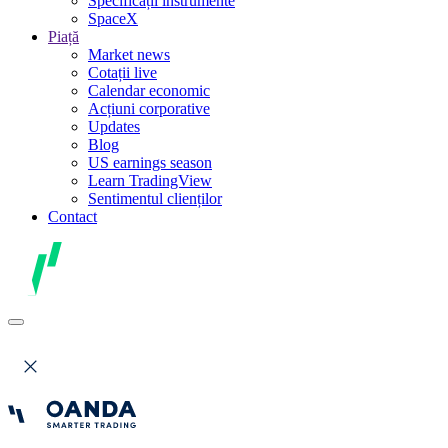
Specificații instrumente
SpaceX
Piață
Market news
Cotații live
Calendar economic
Acțiuni corporative
Updates
Blog
US earnings season
Learn TradingView
Sentimentul clienților
Contact