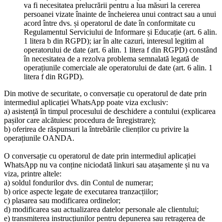
va fi necesitatea prelucrării pentru a lua măsuri la cererea
persoanei vizate înainte de încheierea unui contract sau a unui
acord între dvs. și operatorul de date în conformitate cu
Regulamentul Serviciului de Informare și Educație (art. 6 alin.
1 litera b din RGPD); iar în alte cazuri, interesul legitim al
operatorului de date (art. 6 alin. 1 litera f din RGPD) constând
în necesitatea de a rezolva problema semnalată legată de
operațiunile comerciale ale operatorului de date (art. 6 alin. 1
litera f din RGPD).
Din motive de securitate, o conversație cu operatorul de date prin
intermediul aplicației WhatsApp poate viza exclusiv:
a) asistență în timpul procesului de deschidere a contului (explicarea
pașilor care alcătuiesc procedura de înregistrare);
b) oferirea de răspunsuri la întrebările clienților cu privire la
operațiunile OANDA.
O conversație cu operatorul de date prin intermediul aplicației
WhatsApp nu va conține niciodată linkuri sau atașamente și nu va
viza, printre altele:
a) soldul fondurilor dvs. din Contul de numerar;
b) orice aspecte legate de executarea tranzacțiilor;
c) plasarea sau modificarea ordinelor;
d) modificarea sau actualizarea datelor personale ale clientului;
e) transmiterea instrucțiunilor pentru depunerea sau retragerea de