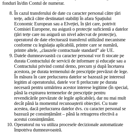
fonduri în/din Contul de numerar.
În cazul transferului de date cu caracter personal către țări
terțe, adică către destinatari stabiliți în afara Spațiului
Economic European sau a Elveției, în țări care, potrivit
Comisiei Europene, nu asigură o protecție suficientă a datelor
(țări terțe care nu asigură un nivel adecvat de protecție),
operatorul de date efectuează transferul utilizând mecanisme
conforme cu legislația aplicabilă, printre care se numără,
printre altele, „clauzele contractuale standard” ale UE.
Datele dumneavoastră cu caracter personal vor fi stocate pe
durata Contractului de servicii de informare și educație sau a
Contractului privind contul demo, precum și după încetarea
acestora, pe durata termenului de prescripție prevăzut de lege.
În măsura în care prelucrarea datelor se bazează pe interesul
legitim al operatorului, datele vor fi prelucrate pe durata
necesară pentru urmărirea acestor interese legitime (în special,
până la expirarea termenelor de prescripție pentru
revendicările prevăzute de legile aplicabile), dar nu mai mult
decât până la momentul recunoașterii obiecției. Cu toate
acestea, dacă prelucrarea datelor dvs. cu caracter personal se
bazează pe consimțământ – până la retragerea efectivă a
acestui consimțământ.
Operatorul nu va utiliza procesele decizionale automatizate
împotriva dumneavoastră.