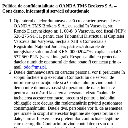
Politica de confidențialitate a OANDA TMS Brokers S.A. –
Cont demo, informații și servicii educaționale
Operatorul datelor dumneavoastră cu caracter personal este
OANDA TMS Brokers S.A., cu sediul în Varșovia, str.
Rondo Daszyńskiego nr. 1, 00-843 Varșovia, cod fiscal (NIP):
526-275-91-31, pentru care Tribunalul Districtual al Capitalei
Varșovia din Varșovia, Secția a XIII-a Comercială a
Registrului Național Judiciar, păstrează dosarele de
înregistrare sub numărul KRS: 0000204776, capital social 3
537 560 PLN (varsat integral). Responsabilul cu protecția
datelor numit de operatorul de date poate fi contactat prin e-
mail:
odo@tms.pl
.
Datele dumneavoastră cu caracter personal vor fi prelucrate în
scopul încheierii și executării Contractului de servicii de
informare și educaționale și a Contractului privind contul
demo între dumneavoastră și operatorul de date, inclusiv
pentru a lua măsuri la cererea persoanei vizate înainte de
încheierea acestor contracte, precum și pentru a îndeplini
obligațiile care decurg din reglementările privind gestionarea
consimțământului. Datele dvs. personale vor fi, de asemenea,
prelucrate în scopul intereselor legitime ale operatorului de
date, cum ar fi exercitarea pretențiilor contractuale legitime
care decurg din Contractul privind contul demo sau din