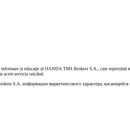
 informare și educație al OANDA TMS Brokers S.A., care reprezintă teme
a acest serviciu oricând.
kers S.A. информации маркетингового характера, касающейся п