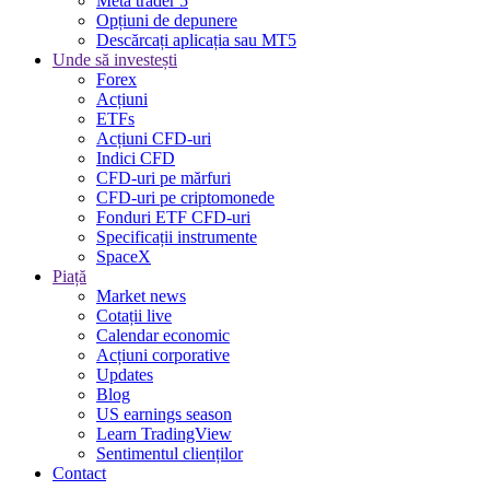
Meta trader 5
Opțiuni de depunere
Descărcați aplicația sau MT5
Unde să investești
Forex
Acțiuni
ETFs
Acțiuni CFD-uri
Indici CFD
CFD-uri pe mărfuri
CFD-uri pe criptomonede
Fonduri ETF CFD-uri
Specificații instrumente
SpaceX
Piață
Market news
Cotații live
Calendar economic
Acțiuni corporative
Updates
Blog
US earnings season
Learn TradingView
Sentimentul clienților
Contact