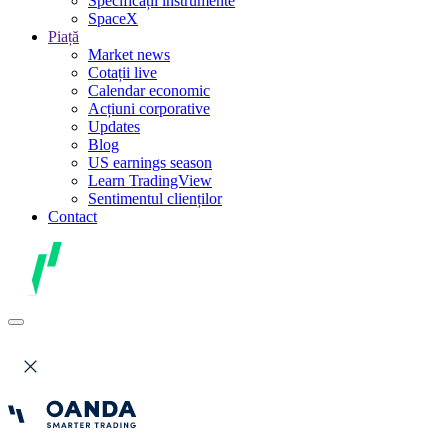
Specificații instrumente
SpaceX
Piață
Market news
Cotații live
Calendar economic
Acțiuni corporative
Updates
Blog
US earnings season
Learn TradingView
Sentimentul clienților
Contact