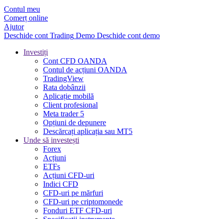
Contul meu
Comerț online
Ajutor
Deschide cont
Trading
Demo
Deschide cont demo
Investiți
Cont CFD OANDA
Contul de acțiuni OANDA
TradingView
Rata dobânzii
Aplicație mobilă
Client profesional
Meta trader 5
Opțiuni de depunere
Descărcați aplicația sau MT5
Unde să investești
Forex
Acțiuni
ETFs
Acțiuni CFD-uri
Indici CFD
CFD-uri pe mărfuri
CFD-uri pe criptomonede
Fonduri ETF CFD-uri