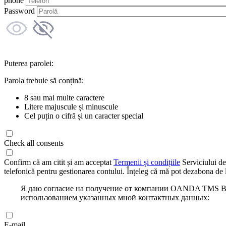
phone
Password
Puterea parolei:
Parola trebuie să conțină:
8 sau mai multe caractere
Litere majuscule și minuscule
Cel puțin o cifră și un caracter special
Check all consents
Confirm că am citit și am acceptat
Termenii și condițiile
Serviciului de
telefonică pentru gestionarea contului. Înțeleg că mă pot dezabona de l
Я даю согласие на получение от компании OANDA TMS Bro
использованием указанных мной контактных данных:
E-mail