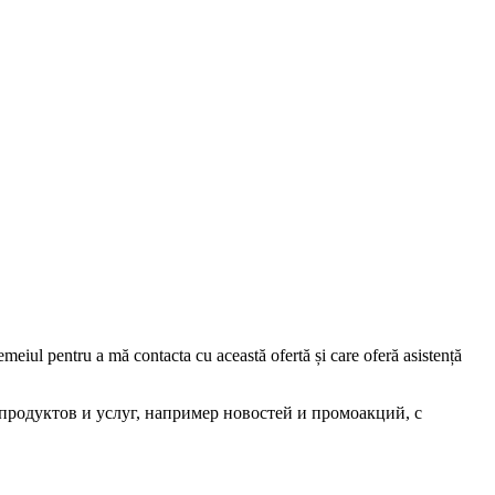
iul pentru a mă contacta cu această ofertă și care oferă asistență
родуктов и услуг, например новостей и промоакций, с