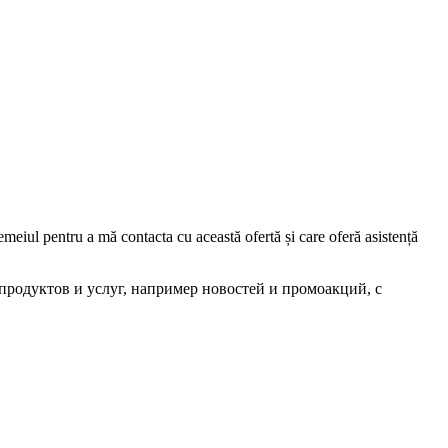
iul pentru a mă contacta cu această ofertă și care oferă asistență
родуктов и услуг, например новостей и промоакций, с