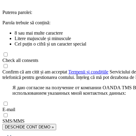
Puterea parolei:
Parola trebuie să conțină:
8 sau mai multe caractere
Litere majuscule și minuscule
Cel puțin o cifră și un caracter special
Check all consents
Confirm că am citit și am acceptat
Termenii și condițiile
Serviciului de
telefonică pentru gestionarea contului. Înțeleg că mă pot dezabona de l
Я даю согласие на получение от компании OANDA TMS Bro
использованием указанных мной контактных данных:
E-mail
SMS/MMS
DESCHIDE CONT DEMO »