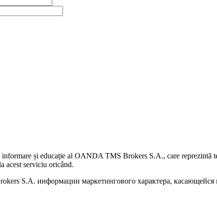
 informare și educație al OANDA TMS Brokers S.A., care reprezintă teme
a acest serviciu oricând.
kers S.A. информации маркетингового характера, касающейся п