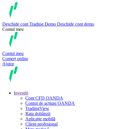
Deschide cont
Trading
Demo
Deschide cont demo
Contul meu
Contul meu
Comerț online
Ajutor
Investiți
Cont CFD OANDA
Contul de acțiuni OANDA
TradingView
Rata dobânzii
Aplicație mobilă
Client profesional