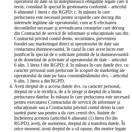
operatorul de date să își îndeplinească obligațiile legale care îi
revin, constând în special în gestionarea conformă – articolul
6 alineatul 1 litera c din RGPD; c. în măsura în care
prelucrarea este necesară pentru scopurile care decurg din
interesele legitime ale operatorului, cum ar fi efectuarea
decontărilor necesare și revendicarea creanțelor care decurg
din Contractul de servicii de informare și educaționale sau din
Contractul privind contul demo, securitatea, prevenirea
fraudei sau marketingul direct al operatorului de date sau
contactarea dumneavoastră, în cazul în care acest lucru este
justificat în special de o solicitare primită de la dumneavoastră
și de domeniul de activitate al operatorului de date – articolul
6 alin. 1 litera f din RGPD; d. în măsura în care datele dvs. cu
caracter personal sunt prelucrate în scopuri de marketing ale
operatorului de date pe baza consimțământului dvs. - articolul
6 alin. 1 litera a din RGPD.
Aveți dreptul de a accesa datele dvs. cu caracter personal,
dreptul de a le rectifica, de a le șterge și dreptul de a limita
prelucrarea datelor. În măsura în care prelucrarea este necesară
pentru executarea Contractului de servicii de informare și
educaționale sau a Contractului privind contul demo la care
sunteți parte sau pentru a da curs cererii dvs. înainte de
încheierea acestora (articolul 6 alineatul (1) litera (b) din
RGPD), aveți, de asemenea, dreptul de a transfera datele. În
orice moment, aveți dreptul de a vă opune, din motive legate