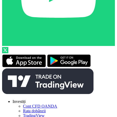
Investiți
Cont CFD OANDA
Rata dobânzii
TradingView