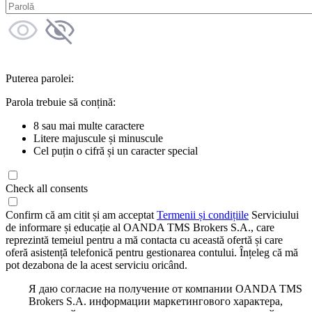
Puterea parolei:
Parola trebuie să conțină:
8 sau mai multe caractere
Litere majuscule și minuscule
Cel puțin o cifră și un caracter special
Check all consents
Confirm că am citit și am acceptat
Termenii și condițiile
Serviciului
de informare și educație al OANDA TMS Brokers S.A., care
reprezintă temeiul pentru a mă contacta cu această ofertă și care
oferă asistență telefonică pentru gestionarea contului. Înțeleg că mă
pot dezabona de la acest serviciu oricând.
Я даю согласие на получение от компании OANDA TMS
Brokers S.A. информации маркетингового характера,