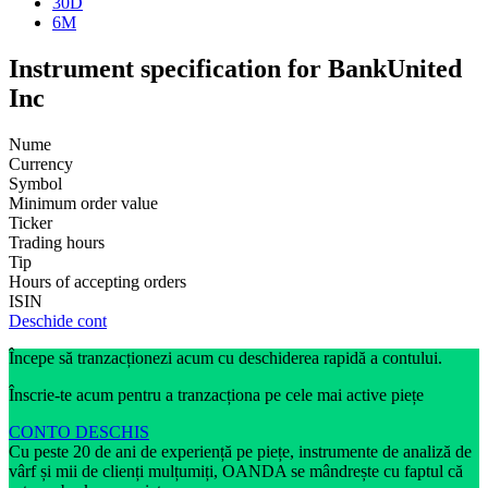
30D
6M
Instrument specification for BankUnited
Inc
Nume
Currency
Symbol
Minimum order value
Ticker
Trading hours
Tip
Hours of accepting orders
ISIN
Deschide cont
Începe să tranzacționezi acum cu deschiderea rapidă a contului.
Înscrie-te acum pentru a tranzacționa pe cele mai active piețe
CONTO DESCHIS
Cu peste 20 de ani de experiență pe piețe, instrumente de analiză de
vârf și mii de clienți mulțumiți, OANDA se mândrește cu faptul că