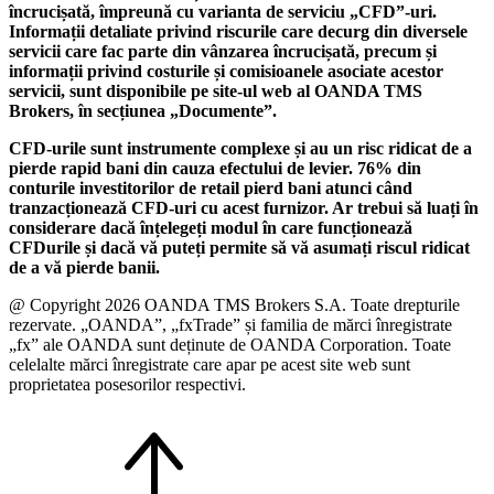
încrucișată, împreună cu varianta de serviciu „CFD”-uri.
Informații detaliate privind riscurile care decurg din diversele
servicii care fac parte din vânzarea încrucișată, precum și
informații privind costurile și comisioanele asociate acestor
servicii, sunt disponibile pe site-ul web al OANDA TMS
Brokers, în secțiunea „Documente”.
CFD-urile sunt instrumente complexe și au un risc ridicat de a
pierde rapid bani din cauza efectului de levier. 76% din
conturile investitorilor de retail pierd bani atunci când
tranzacționează CFD-uri cu acest furnizor. Ar trebui să luați în
considerare dacă înțelegeți modul în care funcționează
CFDurile și dacă vă puteți permite să vă asumați riscul ridicat
de a vă pierde banii.
@ Copyright 2026 OANDA TMS Brokers S.A. Toate drepturile
rezervate. „OANDA”, „fxTrade” și familia de mărci înregistrate
„fx” ale OANDA sunt deținute de OANDA Corporation. Toate
celelalte mărci înregistrate care apar pe acest site web sunt
proprietatea posesorilor respectivi.