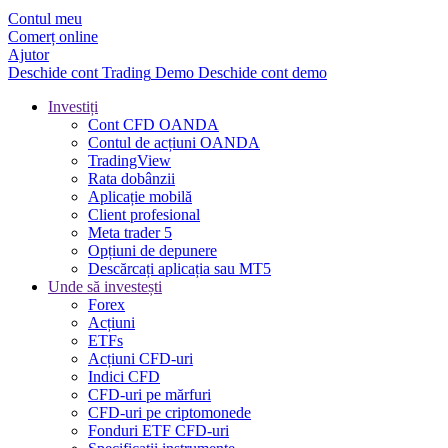
Contul meu
Comerț online
Ajutor
Deschide cont
Trading
Demo
Deschide cont demo
Investiți
Cont CFD OANDA
Contul de acțiuni OANDA
TradingView
Rata dobânzii
Aplicație mobilă
Client profesional
Meta trader 5
Opțiuni de depunere
Descărcați aplicația sau MT5
Unde să investești
Forex
Acțiuni
ETFs
Acțiuni CFD-uri
Indici CFD
CFD-uri pe mărfuri
CFD-uri pe criptomonede
Fonduri ETF CFD-uri