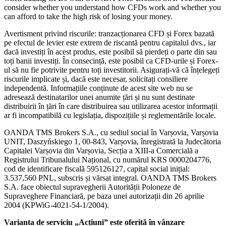
consider whether you understand how CFDs work and whether you
can afford to take the high risk of losing your money.
Avertisment privind riscurile: tranzacționarea CFD și Forex bazată
pe efectul de levier este extrem de riscantă pentru capitalul dvs., iar
dacă investiți în acest produs, este posibil să pierdeți o parte din sau
toți banii investiți. În consecință, este posibil ca CFD-urile și Forex-
ul să nu fie potrivite pentru toți investitorii. Asigurați-vă că înțelegeți
riscurile implicate și, dacă este necesar, solicitați consiliere
independentă. Informațiile conținute de acest site web nu se
adresează destinatarilor unei anumite țări și nu sunt destinate
distribuirii în țări în care distribuirea sau utilizarea acestor informații
ar fi incompatibilă cu legislația, dispozițiile și reglementările locale.
OANDA TMS Brokers S.A., cu sediul social în Varșovia, Varșovia
UNIT, Daszyńskiego 1, 00-843, Varșovia, înregistrată la Judecătoria
Capitalei Varșovia din Varșovia, Secția a XIII-a Comercială a
Registrului Tribunalului Național, cu numărul KRS 0000204776,
cod de identificare fiscală 595126127, capital social inițial:
3.537,560 PNL, subscris și vărsat integral. OANDA TMS Brokers
S.A. face obiectul supravegherii Autorității Poloneze de
Supraveghere Financiară, pe baza unei autorizații din 26 aprilie
2004 (KPWiG-4021-54-1/2004).
Varianta de serviciu „Acțiuni” este oferită în vânzare