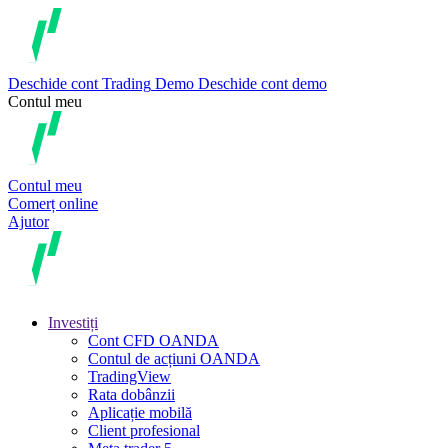
Deschide cont
Trading
Demo
Deschide cont demo
Contul meu
Contul meu
Comerț online
Ajutor
Investiți
Cont CFD OANDA
Contul de acțiuni OANDA
TradingView
Rata dobânzii
Aplicație mobilă
Client profesional