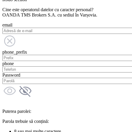
Cine este operatorul datelor cu caracter personal?
OANDA TMS Brokers S.A. cu sediul în Varșovia.
email
phone_prefix
phone
Password
Puterea parolei:
Parola trebuie să conțină:
8 sau mai multe caractere