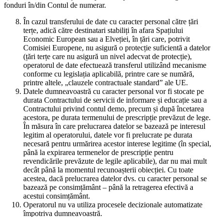
fonduri în/din Contul de numerar.
În cazul transferului de date cu caracter personal către țări
terțe, adică către destinatari stabiliți în afara Spațiului
Economic European sau a Elveției, în țări care, potrivit
Comisiei Europene, nu asigură o protecție suficientă a datelor
(țări terțe care nu asigură un nivel adecvat de protecție),
operatorul de date efectuează transferul utilizând mecanisme
conforme cu legislația aplicabilă, printre care se numără,
printre altele, „clauzele contractuale standard” ale UE.
Datele dumneavoastră cu caracter personal vor fi stocate pe
durata Contractului de servicii de informare și educație sau a
Contractului privind contul demo, precum și după încetarea
acestora, pe durata termenului de prescripție prevăzut de lege.
În măsura în care prelucrarea datelor se bazează pe interesul
legitim al operatorului, datele vor fi prelucrate pe durata
necesară pentru urmărirea acestor interese legitime (în special,
până la expirarea termenelor de prescripție pentru
revendicările prevăzute de legile aplicabile), dar nu mai mult
decât până la momentul recunoașterii obiecției. Cu toate
acestea, dacă prelucrarea datelor dvs. cu caracter personal se
bazează pe consimțământ – până la retragerea efectivă a
acestui consimțământ.
Operatorul nu va utiliza procesele decizionale automatizate
împotriva dumneavoastră.