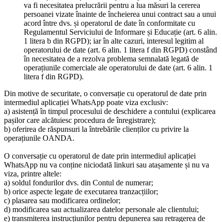
va fi necesitatea prelucrării pentru a lua măsuri la cererea
persoanei vizate înainte de încheierea unui contract sau a unui
acord între dvs. și operatorul de date în conformitate cu
Regulamentul Serviciului de Informare și Educație (art. 6 alin.
1 litera b din RGPD); iar în alte cazuri, interesul legitim al
operatorului de date (art. 6 alin. 1 litera f din RGPD) constând
în necesitatea de a rezolva problema semnalată legată de
operațiunile comerciale ale operatorului de date (art. 6 alin. 1
litera f din RGPD).
Din motive de securitate, o conversație cu operatorul de date prin
intermediul aplicației WhatsApp poate viza exclusiv:
a) asistență în timpul procesului de deschidere a contului (explicarea
pașilor care alcătuiesc procedura de înregistrare);
b) oferirea de răspunsuri la întrebările clienților cu privire la
operațiunile OANDA.
O conversație cu operatorul de date prin intermediul aplicației
WhatsApp nu va conține niciodată linkuri sau atașamente și nu va
viza, printre altele:
a) soldul fondurilor dvs. din Contul de numerar;
b) orice aspecte legate de executarea tranzacțiilor;
c) plasarea sau modificarea ordinelor;
d) modificarea sau actualizarea datelor personale ale clientului;
e) transmiterea instrucțiunilor pentru depunerea sau retragerea de