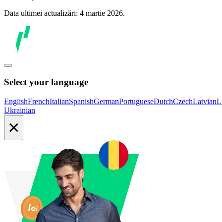
Data ultimei actualizări: 4 martie 2026.
Select your language
English
French
Italian
Spanish
German
Portuguese
Dutch
Czech
Latvian
L
Ukrainian
×