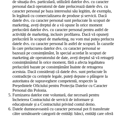
de situația dvs. particulară, utilizării datelor dvs. cu caracter
personal dacă operatorul de date prelucrează datele dvs. cu
caracter personal pe baza interesului său legitim, de exemplu,
în legătură cu comercializarea de produse și servicii. Dacă
datele dvs. cu caracter personal sunt prelucrate în scopuri de
marketing, aveți dreptul de a vă opune în orice moment
prelucrării datelor dvs. cu caracter personal pentru astfel de
activități de marketing, inclusiv profilarea. Dacă vă opuneți
prelucrării în scopuri de marketing, nu vom mai putea prelucra
datele dvs. cu caracter personal în astfel de scopuri. În cazurile
în care prelucrarea datelor dvs. cu caracter personal se
bazează pe consimțământ, în special acordat în scopuri de
marketing ale operatorului de date, aveți dreptul să vă retrageți
consimțământul în orice moment, fără a afecta legalitatea
prelucrării bazate pe consimțământ înainte de retragerea
acestuia. Dacă considerați că datele dvs. sunt prelucrate în
contradicție cu cerințele legale, puteți depune o plângere la
autoritatea de supraveghere competentă, respectiv la
Președintele Oficiului pentru Protecția Datelor cu Caracter
Personal din Polonia.
Furnizarea datelor este voluntară, dar necesară pentru
încheierea Contractului de servicii de informare și
educaționale și a Contractului privind contul demo.
Datele dumneavoastră cu caracter personal pot fi transferate
către următoarele categorii de entități: bănci, entități care oferă