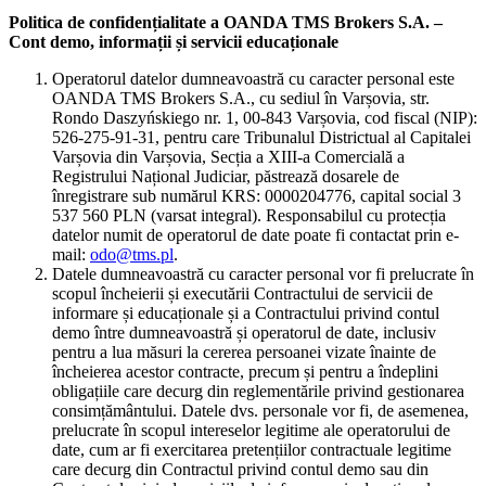
Politica de confidențialitate a OANDA TMS Brokers S.A. –
Cont demo, informații și servicii educaționale
Operatorul datelor dumneavoastră cu caracter personal este
OANDA TMS Brokers S.A., cu sediul în Varșovia, str.
Rondo Daszyńskiego nr. 1, 00-843 Varșovia, cod fiscal (NIP):
526-275-91-31, pentru care Tribunalul Districtual al Capitalei
Varșovia din Varșovia, Secția a XIII-a Comercială a
Registrului Național Judiciar, păstrează dosarele de
înregistrare sub numărul KRS: 0000204776, capital social 3
537 560 PLN (varsat integral). Responsabilul cu protecția
datelor numit de operatorul de date poate fi contactat prin e-
mail:
odo@tms.pl
.
Datele dumneavoastră cu caracter personal vor fi prelucrate în
scopul încheierii și executării Contractului de servicii de
informare și educaționale și a Contractului privind contul
demo între dumneavoastră și operatorul de date, inclusiv
pentru a lua măsuri la cererea persoanei vizate înainte de
încheierea acestor contracte, precum și pentru a îndeplini
obligațiile care decurg din reglementările privind gestionarea
consimțământului. Datele dvs. personale vor fi, de asemenea,
prelucrate în scopul intereselor legitime ale operatorului de
date, cum ar fi exercitarea pretențiilor contractuale legitime
care decurg din Contractul privind contul demo sau din