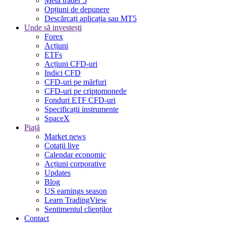
Meta trader 5
Opțiuni de depunere
Descărcați aplicația sau MT5
Unde să investești
Forex
Acțiuni
ETFs
Acțiuni CFD-uri
Indici CFD
CFD-uri pe mărfuri
CFD-uri pe criptomonede
Fonduri ETF CFD-uri
Specificații instrumente
SpaceX
Piață
Market news
Cotații live
Calendar economic
Acțiuni corporative
Updates
Blog
US earnings season
Learn TradingView
Sentimentul clienților
Contact