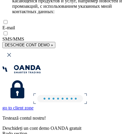
касающейся продуктов и услуг, например новостей и
промоакций, с использованием указанных мной
контактных данных:
E-mail
SMS/MMS
DESCHIDE CONT DEMO »
go to client zone
Testează contul nostru!
Deschideți un cont demo OANDA gratuit
Rodo section