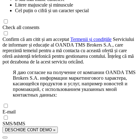
Litere majuscule și minuscule
Cel puțin o cifră și un caracter special
Check all consents
Confirm că am citit și am acceptat
Termenii și condițiile
Serviciului
de informare și educație al OANDA TMS Brokers S.A., care
reprezintă temeiul pentru a mă contacta cu această ofertă și care
oferă asistență telefonică pentru gestionarea contului. Înțeleg că mă
pot dezabona de la acest serviciu oricând.
Я даю согласие на получение от компании OANDA TMS
Brokers S.A. информации маркетингового характера,
касающейся продуктов и услуг, например новостей и
промоакций, с использованием указанных мной
контактных данных:
E-mail
SMS/MMS
DESCHIDE CONT DEMO »