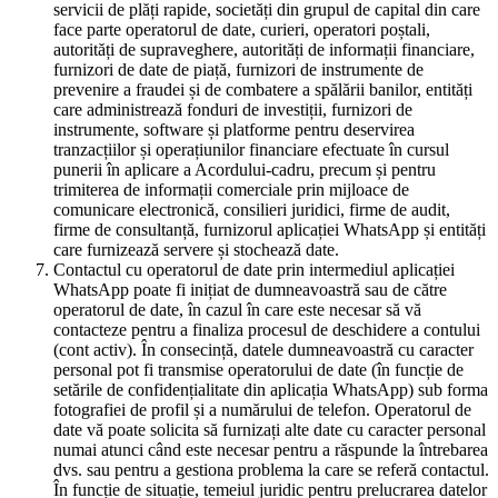
servicii de plăți rapide, societăți din grupul de capital din care
face parte operatorul de date, curieri, operatori poștali,
autorități de supraveghere, autorități de informații financiare,
furnizori de date de piață, furnizori de instrumente de
prevenire a fraudei și de combatere a spălării banilor, entități
care administrează fonduri de investiții, furnizori de
instrumente, software și platforme pentru deservirea
tranzacțiilor și operațiunilor financiare efectuate în cursul
punerii în aplicare a Acordului-cadru, precum și pentru
trimiterea de informații comerciale prin mijloace de
comunicare electronică, consilieri juridici, firme de audit,
firme de consultanță, furnizorul aplicației WhatsApp și entități
care furnizează servere și stochează date.
Contactul cu operatorul de date prin intermediul aplicației
WhatsApp poate fi inițiat de dumneavoastră sau de către
operatorul de date, în cazul în care este necesar să vă
contacteze pentru a finaliza procesul de deschidere a contului
(cont activ). În consecință, datele dumneavoastră cu caracter
personal pot fi transmise operatorului de date (în funcție de
setările de confidențialitate din aplicația WhatsApp) sub forma
fotografiei de profil și a numărului de telefon. Operatorul de
date vă poate solicita să furnizați alte date cu caracter personal
numai atunci când este necesar pentru a răspunde la întrebarea
dvs. sau pentru a gestiona problema la care se referă contactul.
În funcție de situație, temeiul juridic pentru prelucrarea datelor