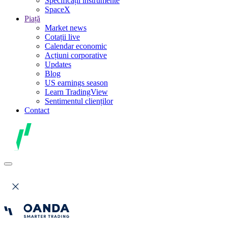
Specificații instrumente
SpaceX
Piață
Market news
Cotații live
Calendar economic
Acțiuni corporative
Updates
Blog
US earnings season
Learn TradingView
Sentimentul clienților
Contact