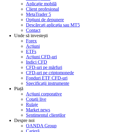
Aplicație mobilă
Client profesional
MetaTrader 5
Opțiuni de depunere
Descărcați aplicația sau MT5
Contact
Unde să investești
Forex
Acțiuni
ETFs
Acțiuni CFD-uri
Indici CFD
CFD-uri pe mărfuri
CFD-uri pe criptomonede
Fonduri ETF CFD-uri
Specificații instrumente
Piață
Acțiuni corporative
Cotații live
Rulaje
Market news
Sentimentul clienților
Despre noi
OANDA Group
Carieră