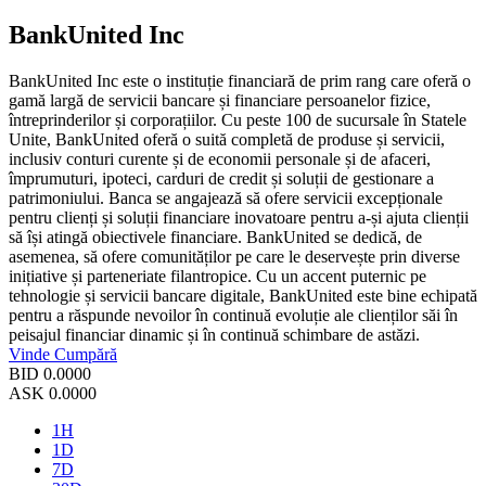
BankUnited Inc
BankUnited Inc este o instituție financiară de prim rang care oferă o
gamă largă de servicii bancare și financiare persoanelor fizice,
întreprinderilor și corporațiilor. Cu peste 100 de sucursale în Statele
Unite, BankUnited oferă o suită completă de produse și servicii,
inclusiv conturi curente și de economii personale și de afaceri,
împrumuturi, ipoteci, carduri de credit și soluții de gestionare a
patrimoniului. Banca se angajează să ofere servicii excepționale
pentru clienți și soluții financiare inovatoare pentru a-și ajuta clienții
să își atingă obiectivele financiare. BankUnited se dedică, de
asemenea, să ofere comunităților pe care le deservește prin diverse
inițiative și parteneriate filantropice. Cu un accent puternic pe
tehnologie și servicii bancare digitale, BankUnited este bine echipată
pentru a răspunde nevoilor în continuă evoluție ale clienților săi în
peisajul financiar dinamic și în continuă schimbare de astăzi.
Vinde
Cumpără
BID
0.0000
ASK
0.0000
1H
1D
7D