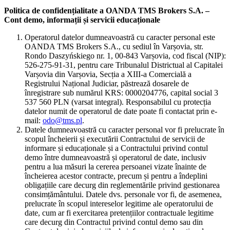
Politica de confidențialitate a OANDA TMS Brokers S.A. –
Cont demo, informații și servicii educaționale
Operatorul datelor dumneavoastră cu caracter personal este
OANDA TMS Brokers S.A., cu sediul în Varșovia, str.
Rondo Daszyńskiego nr. 1, 00-843 Varșovia, cod fiscal (NIP):
526-275-91-31, pentru care Tribunalul Districtual al Capitalei
Varșovia din Varșovia, Secția a XIII-a Comercială a
Registrului Național Judiciar, păstrează dosarele de
înregistrare sub numărul KRS: 0000204776, capital social 3
537 560 PLN (varsat integral). Responsabilul cu protecția
datelor numit de operatorul de date poate fi contactat prin e-
mail:
odo@tms.pl
.
Datele dumneavoastră cu caracter personal vor fi prelucrate în
scopul încheierii și executării Contractului de servicii de
informare și educaționale și a Contractului privind contul
demo între dumneavoastră și operatorul de date, inclusiv
pentru a lua măsuri la cererea persoanei vizate înainte de
încheierea acestor contracte, precum și pentru a îndeplini
obligațiile care decurg din reglementările privind gestionarea
consimțământului. Datele dvs. personale vor fi, de asemenea,
prelucrate în scopul intereselor legitime ale operatorului de
date, cum ar fi exercitarea pretențiilor contractuale legitime
care decurg din Contractul privind contul demo sau din