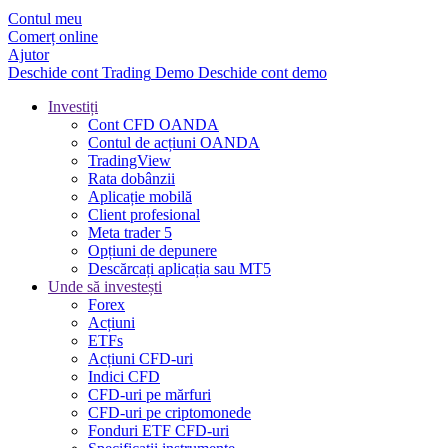
Contul meu
Comerț online
Ajutor
Deschide cont
Trading
Demo
Deschide cont demo
Investiți
Cont CFD OANDA
Contul de acțiuni OANDA
TradingView
Rata dobânzii
Aplicație mobilă
Client profesional
Meta trader 5
Opțiuni de depunere
Descărcați aplicația sau MT5
Unde să investești
Forex
Acțiuni
ETFs
Acțiuni CFD-uri
Indici CFD
CFD-uri pe mărfuri
CFD-uri pe criptomonede
Fonduri ETF CFD-uri