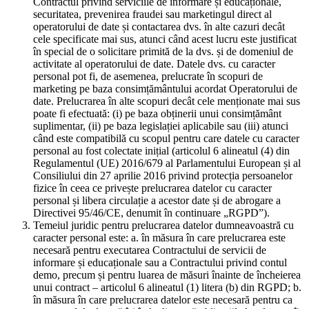
Contractul privind serviciile de informare și educaționale,
securitatea, prevenirea fraudei sau marketingul direct al
operatorului de date și contactarea dvs. în alte cazuri decât
cele specificate mai sus, atunci când acest lucru este justificat
în special de o solicitare primită de la dvs. și de domeniul de
activitate al operatorului de date. Datele dvs. cu caracter
personal pot fi, de asemenea, prelucrate în scopuri de
marketing pe baza consimțământului acordat Operatorului de
date. Prelucrarea în alte scopuri decât cele menționate mai sus
poate fi efectuată: (i) pe baza obținerii unui consimțământ
suplimentar, (ii) pe baza legislației aplicabile sau (iii) atunci
când este compatibilă cu scopul pentru care datele cu caracter
personal au fost colectate inițial (articolul 6 alineatul (4) din
Regulamentul (UE) 2016/679 al Parlamentului European și al
Consiliului din 27 aprilie 2016 privind protecția persoanelor
fizice în ceea ce privește prelucrarea datelor cu caracter
personal și libera circulație a acestor date și de abrogare a
Directivei 95/46/CE, denumit în continuare „RGPD”).
Temeiul juridic pentru prelucrarea datelor dumneavoastră cu
caracter personal este: a. în măsura în care prelucrarea este
necesară pentru executarea Contractului de servicii de
informare și educaționale sau a Contractului privind contul
demo, precum și pentru luarea de măsuri înainte de încheierea
unui contract – articolul 6 alineatul (1) litera (b) din RGPD; b.
în măsura în care prelucrarea datelor este necesară pentru ca