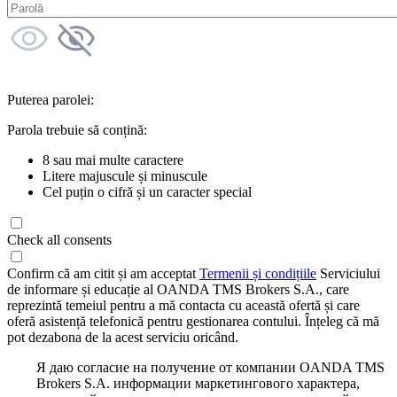
Puterea parolei:
Parola trebuie să conțină:
8 sau mai multe caractere
Litere majuscule și minuscule
Cel puțin o cifră și un caracter special
Check all consents
Confirm că am citit și am acceptat
Termenii și condițiile
Serviciului
de informare și educație al OANDA TMS Brokers S.A., care
reprezintă temeiul pentru a mă contacta cu această ofertă și care
oferă asistență telefonică pentru gestionarea contului. Înțeleg că mă
pot dezabona de la acest serviciu oricând.
Я даю согласие на получение от компании OANDA TMS
Brokers S.A. информации маркетингового характера,