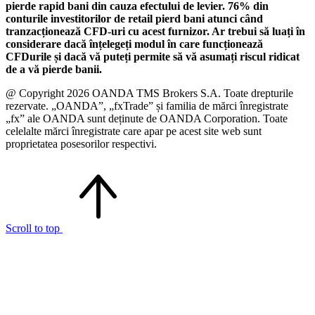
pierde rapid bani din cauza efectului de levier. 76% din
conturile investitorilor de retail pierd bani atunci când
tranzacționează CFD-uri cu acest furnizor. Ar trebui să luați în
considerare dacă înțelegeți modul în care funcționează
CFDurile și dacă vă puteți permite să vă asumați riscul ridicat
de a vă pierde banii.
@ Copyright 2026 OANDA TMS Brokers S.A. Toate drepturile
rezervate. „OANDA”, „fxTrade” și familia de mărci înregistrate
„fx” ale OANDA sunt deținute de OANDA Corporation. Toate
celelalte mărci înregistrate care apar pe acest site web sunt
proprietatea posesorilor respectivi.
Scroll to top