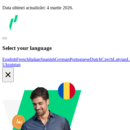
Data ultimei actualizări: 4 martie 2026.
Select your language
English
French
Italian
Spanish
German
Portuguese
Dutch
Czech
Latvian
L
Ukrainian
×