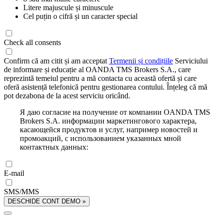
Litere majuscule și minuscule
Cel puțin o cifră și un caracter special
Check all consents
Confirm că am citit și am acceptat
Termenii și condițiile
Serviciului
de informare și educație al OANDA TMS Brokers S.A., care
reprezintă temeiul pentru a mă contacta cu această ofertă și care
oferă asistență telefonică pentru gestionarea contului. Înțeleg că mă
pot dezabona de la acest serviciu oricând.
Я даю согласие на получение от компании OANDA TMS
Brokers S.A. информации маркетингового характера,
касающейся продуктов и услуг, например новостей и
промоакций, с использованием указанных мной
контактных данных:
E-mail
SMS/MMS
DESCHIDE CONT DEMO »