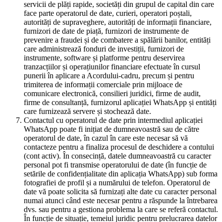
servicii de plăți rapide, societăți din grupul de capital din care
face parte operatorul de date, curieri, operatori poștali,
autorități de supraveghere, autorități de informații financiare,
furnizori de date de piață, furnizori de instrumente de
prevenire a fraudei și de combatere a spălării banilor, entități
care administrează fonduri de investiții, furnizori de
instrumente, software și platforme pentru deservirea
tranzacțiilor și operațiunilor financiare efectuate în cursul
punerii în aplicare a Acordului-cadru, precum și pentru
trimiterea de informații comerciale prin mijloace de
comunicare electronică, consilieri juridici, firme de audit,
firme de consultanță, furnizorul aplicației WhatsApp și entități
care furnizează servere și stochează date.
Contactul cu operatorul de date prin intermediul aplicației
WhatsApp poate fi inițiat de dumneavoastră sau de către
operatorul de date, în cazul în care este necesar să vă
contacteze pentru a finaliza procesul de deschidere a contului
(cont activ). În consecință, datele dumneavoastră cu caracter
personal pot fi transmise operatorului de date (în funcție de
setările de confidențialitate din aplicația WhatsApp) sub forma
fotografiei de profil și a numărului de telefon. Operatorul de
date vă poate solicita să furnizați alte date cu caracter personal
numai atunci când este necesar pentru a răspunde la întrebarea
dvs. sau pentru a gestiona problema la care se referă contactul.
În funcție de situație, temeiul juridic pentru prelucrarea datelor