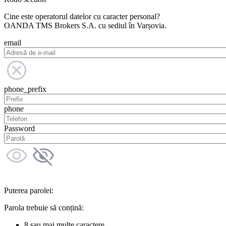
Cine este operatorul datelor cu caracter personal?
OANDA TMS Brokers S.A. cu sediul în Varșovia.
email
phone_prefix
phone
Password
Puterea parolei:
Parola trebuie să conțină:
8 sau mai multe caractere