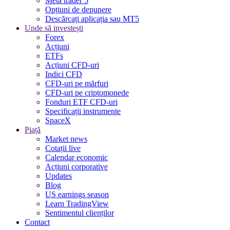
Meta trader 5
Opțiuni de depunere
Descărcați aplicația sau MT5
Unde să investești
Forex
Acțiuni
ETFs
Acțiuni CFD-uri
Indici CFD
CFD-uri pe mărfuri
CFD-uri pe criptomonede
Fonduri ETF CFD-uri
Specificații instrumente
SpaceX
Piață
Market news
Cotații live
Calendar economic
Acțiuni corporative
Updates
Blog
US earnings season
Learn TradingView
Sentimentul clienților
Contact