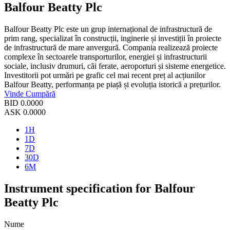
Balfour Beatty Plc
Balfour Beatty Plc este un grup internațional de infrastructură de
prim rang, specializat în construcții, inginerie și investiții în proiecte
de infrastructură de mare anvergură. Compania realizează proiecte
complexe în sectoarele transporturilor, energiei și infrastructurii
sociale, inclusiv drumuri, căi ferate, aeroporturi și sisteme energetice.
Investitorii pot urmări pe grafic cel mai recent preț al acțiunilor
Balfour Beatty, performanța pe piață și evoluția istorică a prețurilor.
Vinde
Cumpără
BID
0.0000
ASK
0.0000
1H
1D
7D
30D
6M
Instrument specification for Balfour
Beatty Plc
Nume