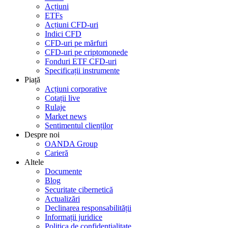
Acțiuni
ETFs
Acțiuni CFD-uri
Indici CFD
CFD-uri pe mărfuri
CFD-uri pe criptomonede
Fonduri ETF CFD-uri
Specificații instrumente
Piață
Acțiuni corporative
Cotații live
Rulaje
Market news
Sentimentul clienților
Despre noi
OANDA Group
Carieră
Altele
Documente
Blog
Securitate cibernetică
Actualizări
Declinarea responsabilității
Informații juridice
Politica de confidențialitate