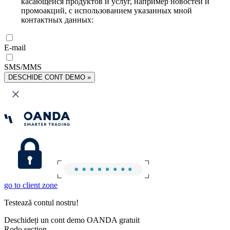
касающейся продуктов и услуг, например новостей и
промоакций, с использованием указанных мной
контактных данных:
E-mail
SMS/MMS
DESCHIDE CONT DEMO »
go to client zone
Testează contul nostru!
Deschideți un cont demo OANDA gratuit
Rodo section