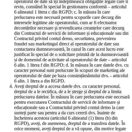
operatorul de date să își îndeplinească obligațiile legale care îi
revin, constând în special în gestionarea conformă – articolul
6 alineatul 1 litera c din RGPD; c. în măsura în care
prelucrarea este necesară pentru scopurile care decurg din
interesele legitime ale operatorului, cum ar fi efectuarea
decontărilor necesare și revendicarea creanțelor care decurg
din Contractul de servicii de informare și educaționale sau din
Contractul privind contul demo, securitatea, prevenirea
fraudei sau marketingul direct al operatorului de date sau
contactarea dumneavoastră, în cazul în care acest lucru este
justificat în special de o solicitare primită de la dumneavoastră
și de domeniul de activitate al operatorului de date – articolul
6 alin. 1 litera f din RGPD; d. în măsura în care datele dvs. cu
caracter personal sunt prelucrate în scopuri de marketing ale
operatorului de date pe baza consimțământului dvs. - articolul
6 alin. 1 litera a din RGPD.
Aveți dreptul de a accesa datele dvs. cu caracter personal,
dreptul de a le rectifica, de a le șterge și dreptul de a limita
prelucrarea datelor. În măsura în care prelucrarea este necesară
pentru executarea Contractului de servicii de informare și
educaționale sau a Contractului privind contul demo la care
sunteți parte sau pentru a da curs cererii dvs. înainte de
încheierea acestora (articolul 6 alineatul (1) litera (b) din
RGPD), aveți, de asemenea, dreptul de a transfera datele. În
orice moment, aveți dreptul de a vă opune, din motive legate