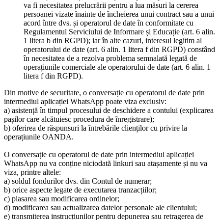
va fi necesitatea prelucrării pentru a lua măsuri la cererea
persoanei vizate înainte de încheierea unui contract sau a unui
acord între dvs. și operatorul de date în conformitate cu
Regulamentul Serviciului de Informare și Educație (art. 6 alin.
1 litera b din RGPD); iar în alte cazuri, interesul legitim al
operatorului de date (art. 6 alin. 1 litera f din RGPD) constând
în necesitatea de a rezolva problema semnalată legată de
operațiunile comerciale ale operatorului de date (art. 6 alin. 1
litera f din RGPD).
Din motive de securitate, o conversație cu operatorul de date prin
intermediul aplicației WhatsApp poate viza exclusiv:
a) asistență în timpul procesului de deschidere a contului (explicarea
pașilor care alcătuiesc procedura de înregistrare);
b) oferirea de răspunsuri la întrebările clienților cu privire la
operațiunile OANDA.
O conversație cu operatorul de date prin intermediul aplicației
WhatsApp nu va conține niciodată linkuri sau atașamente și nu va
viza, printre altele:
a) soldul fondurilor dvs. din Contul de numerar;
b) orice aspecte legate de executarea tranzacțiilor;
c) plasarea sau modificarea ordinelor;
d) modificarea sau actualizarea datelor personale ale clientului;
e) transmiterea instrucțiunilor pentru depunerea sau retragerea de