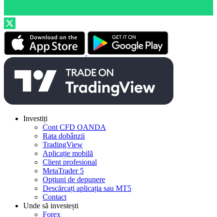
Investiți
Cont CFD OANDA
Rata dobânzii
TradingView
Aplicație mobilă
Client profesional
MetaTrader 5
Opțiuni de depunere
Descărcați aplicația sau MT5
Contact
Unde să investești
Forex