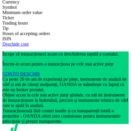
Currency
Symbol
Minimum order value
Ticker
Trading hours
Tip
Hours of accepting orders
ISIN
Deschide cont
Începe să tranzacționezi acum cu deschiderea rapidă a contului.
Înscrie-te acum pentru a tranzacționa pe cele mai active piețe
CONTO DESCHIS
Cu peste 20 de ani de experiență pe piețe, instrumente de analiză de
vârf și mii de clienți mulțumiți, OANDA se mândrește cu faptul că
este un broker premiat.
Obține acces la cele mai active piețe globale, cu mii de instrumente
de tranzacționare la îndemână, precum și instrumente tehnice de vârf
care te ajută în analiză.
Tranzacționează fără costuri inutile și cu transparență totală a
prețurilor - OANDA oferă zero comisioane pentru instrumentele
principale și prețuri transparente.