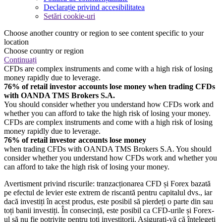
Declarație privind accesibilitatea
Setări cookie-uri
Choose another country or region to see content specific to your
location
Choose country or region
Continuați
CFDs are complex instruments and come with a high risk of losing
money rapidly due to leverage.
76% of retail investor accounts lose money when trading CFDs
with OANDA TMS Brokers S.A.
You should consider whether you understand how CFDs work and
whether you can afford to take the high risk of losing your money.
CFDs are complex instruments and come with a high risk of losing
money rapidly due to leverage.
76% of retail investor accounts lose money
when trading CFDs with OANDA TMS Brokers S.A. You should
consider whether you understand how CFDs work and whether you
can afford to take the high risk of losing your money.
Avertisment privind riscurile: tranzacționarea CFD și Forex bazată
pe efectul de levier este extrem de riscantă pentru capitalul dvs., iar
dacă investiți în acest produs, este posibil să pierdeți o parte din sau
toți banii investiți. În consecință, este posibil ca CFD-urile și Forex-
ul să nu fie potrivite pentru toți investitorii. Asigurați-vă că înțelegeți