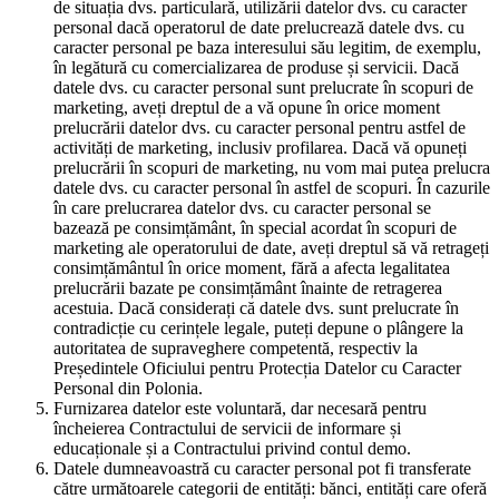
de situația dvs. particulară, utilizării datelor dvs. cu caracter
personal dacă operatorul de date prelucrează datele dvs. cu
caracter personal pe baza interesului său legitim, de exemplu,
în legătură cu comercializarea de produse și servicii. Dacă
datele dvs. cu caracter personal sunt prelucrate în scopuri de
marketing, aveți dreptul de a vă opune în orice moment
prelucrării datelor dvs. cu caracter personal pentru astfel de
activități de marketing, inclusiv profilarea. Dacă vă opuneți
prelucrării în scopuri de marketing, nu vom mai putea prelucra
datele dvs. cu caracter personal în astfel de scopuri. În cazurile
în care prelucrarea datelor dvs. cu caracter personal se
bazează pe consimțământ, în special acordat în scopuri de
marketing ale operatorului de date, aveți dreptul să vă retrageți
consimțământul în orice moment, fără a afecta legalitatea
prelucrării bazate pe consimțământ înainte de retragerea
acestuia. Dacă considerați că datele dvs. sunt prelucrate în
contradicție cu cerințele legale, puteți depune o plângere la
autoritatea de supraveghere competentă, respectiv la
Președintele Oficiului pentru Protecția Datelor cu Caracter
Personal din Polonia.
Furnizarea datelor este voluntară, dar necesară pentru
încheierea Contractului de servicii de informare și
educaționale și a Contractului privind contul demo.
Datele dumneavoastră cu caracter personal pot fi transferate
către următoarele categorii de entități: bănci, entități care oferă