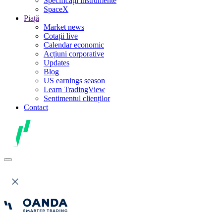
Specificații instrumente
SpaceX
Piață
Market news
Cotații live
Calendar economic
Acțiuni corporative
Updates
Blog
US earnings season
Learn TradingView
Sentimentul clienților
Contact