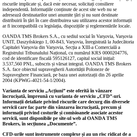
riscurile implicate și, dacă este necesar, solicitați consiliere
independentă. Informațiile conținute de acest site web nu se
adresează destinatarilor unei anumite țări și nu sunt destinate
distribuirii în țări în care distribuirea sau utilizarea acestor informații
ar fi incompatibilă cu legislația, dispozițiile și reglementările locale.
OANDA TMS Brokers S.A., cu sediul social în Varșovia, Varșovia
UNIT, Daszyńskiego 1, 00-843, Varșovia, înregistrată la Judecătoria
Capitalei Varșovia din Varșovia, Secția a XIII-a Comercială a
Registrului Tribunalului Național, cu numărul KRS 0000204776,
cod de identificare fiscală 595126127, capital social inițial:
3.537,560 PNL, subscris și vărsat integral. OANDA TMS Brokers
S.A. face obiectul supravegherii Autorității Poloneze de
Supraveghere Financiară, pe baza unei autorizații din 26 aprilie
2004 (KPWiG-4021-54-1/2004).
Varianta de serviciu „Acțiuni” este oferită în vânzare
încrucișată, împreună cu varianta de serviciu „CFD”-uri.
Informații detaliate privind riscurile care decurg din diversele
servicii care fac parte din vânzarea încrucișată, precum și
informații privind costurile și comisioanele asociate acestor
servicii, sunt disponibile pe site-ul web al OANDA TMS
Brokers, în secțiunea „Documente”.
CFD-urile sunt instrumente complexe și au un risc ridicat de a