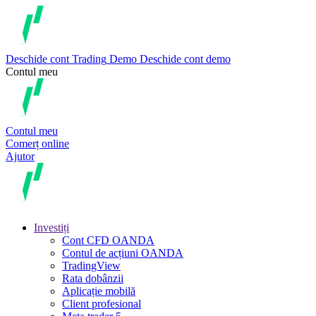
Deschide cont
Trading
Demo
Deschide cont demo
Contul meu
Contul meu
Comerț online
Ajutor
Investiți
Cont CFD OANDA
Contul de acțiuni OANDA
TradingView
Rata dobânzii
Aplicație mobilă
Client profesional