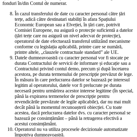
fonduri în/din Contul de numerar.
În cazul transferului de date cu caracter personal către țări
terțe, adică către destinatari stabiliți în afara Spațiului
Economic European sau a Elveției, în țări care, potrivit
Comisiei Europene, nu asigură o protecție suficientă a datelor
(țări terțe care nu asigură un nivel adecvat de protecție),
operatorul de date efectuează transferul utilizând mecanisme
conforme cu legislația aplicabilă, printre care se numără,
printre altele, „clauzele contractuale standard” ale UE.
Datele dumneavoastră cu caracter personal vor fi stocate pe
durata Contractului de servicii de informare și educație sau a
Contractului privind contul demo, precum și după încetarea
acestora, pe durata termenului de prescripție prevăzut de lege.
În măsura în care prelucrarea datelor se bazează pe interesul
legitim al operatorului, datele vor fi prelucrate pe durata
necesară pentru urmărirea acestor interese legitime (în special,
până la expirarea termenelor de prescripție pentru
revendicările prevăzute de legile aplicabile), dar nu mai mult
decât până la momentul recunoașterii obiecției. Cu toate
acestea, dacă prelucrarea datelor dvs. cu caracter personal se
bazează pe consimțământ – până la retragerea efectivă a
acestui consimțământ.
Operatorul nu va utiliza procesele decizionale automatizate
împotriva dumneavoastră.