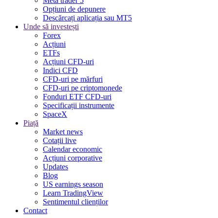
Meta trader 5
Opțiuni de depunere
Descărcați aplicația sau MT5
Unde să investești
Forex
Acțiuni
ETFs
Acțiuni CFD-uri
Indici CFD
CFD-uri pe mărfuri
CFD-uri pe criptomonede
Fonduri ETF CFD-uri
Specificații instrumente
SpaceX
Piață
Market news
Cotații live
Calendar economic
Acțiuni corporative
Updates
Blog
US earnings season
Learn TradingView
Sentimentul clienților
Contact