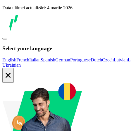
Data ultimei actualizări: 4 martie 2026.
Select your language
English
French
Italian
Spanish
German
Portuguese
Dutch
Czech
Latvian
L
Ukrainian
×