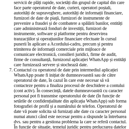
servicii de plăți rapide, societăți din grupul de capital din care
face parte operatorul de date, curieri, operatori poștali,
autorități de supraveghere, autorități de informații financiare,
furnizori de date de piață, furnizori de instrumente de
prevenire a fraudei și de combatere a spălării banilor, entități
care administrează fonduri de investiții, furnizori de
instrumente, software și platforme pentru deservirea
tranzacțiilor și operațiunilor financiare efectuate în cursul
punerii în aplicare a Acordului-cadru, precum și pentru
trimiterea de informații comerciale prin mijloace de
comunicare electronică, consilieri juridici, firme de audit,
firme de consultanță, furnizorul aplicației WhatsApp și entități
care furnizează servere și stochează date.
Contactul cu operatorul de date prin intermediul aplicației
WhatsApp poate fi inițiat de dumneavoastră sau de către
operatorul de date, în cazul în care este necesar să vă
contacteze pentru a finaliza procesul de deschidere a contului
(cont activ). În consecință, datele dumneavoastră cu caracter
personal pot fi transmise operatorului de date (în funcție de
setările de confidențialitate din aplicația WhatsApp) sub forma
fotografiei de profil și a numărului de telefon. Operatorul de
date vă poate solicita să furnizați alte date cu caracter personal
numai atunci când este necesar pentru a răspunde la întrebarea
dvs. sau pentru a gestiona problema la care se referă contactul.
În funcție de situație, temeiul juridic pentru prelucrarea datelor