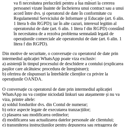
va fi necesitatea prelucrării pentru a lua măsuri la cererea
persoanei vizate înainte de încheierea unui contract sau a unui
acord între dvs. și operatorul de date în conformitate cu
Regulamentul Serviciului de Informare și Educație (art. 6 alin.
1 litera b din RGPD); iar în alte cazuri, interesul legitim al
operatorului de date (art. 6 alin. 1 litera f din RGPD) constând
în necesitatea de a rezolva problema semnalată legată de
operațiunile comerciale ale operatorului de date (art. 6 alin. 1
litera f din RGPD).
Din motive de securitate, o conversație cu operatorul de date prin
intermediul aplicației WhatsApp poate viza exclusiv:
a) asistență în timpul procesului de deschidere a contului (explicarea
pașilor care alcătuiesc procedura de înregistrare);
b) oferirea de răspunsuri la întrebările clienților cu privire la
operațiunile OANDA.
O conversație cu operatorul de date prin intermediul aplicației
WhatsApp nu va conține niciodată linkuri sau atașamente și nu va
viza, printre altele:
a) soldul fondurilor dvs. din Contul de numerar;
b) orice aspecte legate de executarea tranzacțiilor;
c) plasarea sau modificarea ordinelor;
d) modificarea sau actualizarea datelor personale ale clientului;
e) transmiterea instrucțiunilor pentru depunerea sau retragerea de