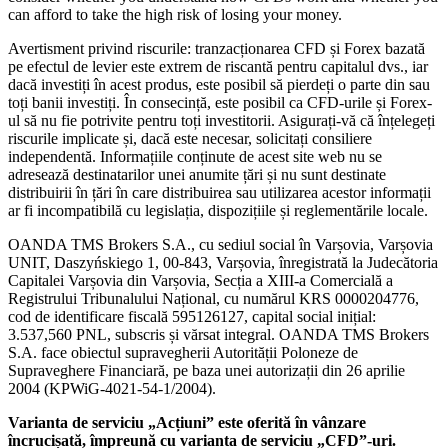
can afford to take the high risk of losing your money.
Avertisment privind riscurile: tranzacționarea CFD și Forex bazată
pe efectul de levier este extrem de riscantă pentru capitalul dvs., iar
dacă investiți în acest produs, este posibil să pierdeți o parte din sau
toți banii investiți. În consecință, este posibil ca CFD-urile și Forex-
ul să nu fie potrivite pentru toți investitorii. Asigurați-vă că înțelegeți
riscurile implicate și, dacă este necesar, solicitați consiliere
independentă. Informațiile conținute de acest site web nu se
adresează destinatarilor unei anumite țări și nu sunt destinate
distribuirii în țări în care distribuirea sau utilizarea acestor informații
ar fi incompatibilă cu legislația, dispozițiile și reglementările locale.
OANDA TMS Brokers S.A., cu sediul social în Varșovia, Varșovia
UNIT, Daszyńskiego 1, 00-843, Varșovia, înregistrată la Judecătoria
Capitalei Varșovia din Varșovia, Secția a XIII-a Comercială a
Registrului Tribunalului Național, cu numărul KRS 0000204776,
cod de identificare fiscală 595126127, capital social inițial:
3.537,560 PNL, subscris și vărsat integral. OANDA TMS Brokers
S.A. face obiectul supravegherii Autorității Poloneze de
Supraveghere Financiară, pe baza unei autorizații din 26 aprilie
2004 (KPWiG-4021-54-1/2004).
Varianta de serviciu „Acțiuni” este oferită în vânzare
încrucișată, împreună cu varianta de serviciu „CFD”-uri.