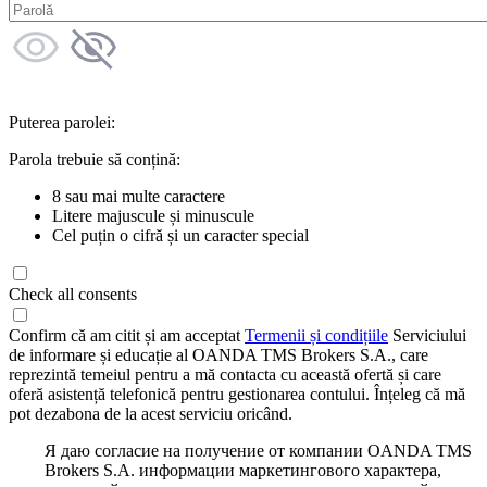
Puterea parolei:
Parola trebuie să conțină:
8 sau mai multe caractere
Litere majuscule și minuscule
Cel puțin o cifră și un caracter special
Check all consents
Confirm că am citit și am acceptat
Termenii și condițiile
Serviciului
de informare și educație al OANDA TMS Brokers S.A., care
reprezintă temeiul pentru a mă contacta cu această ofertă și care
oferă asistență telefonică pentru gestionarea contului. Înțeleg că mă
pot dezabona de la acest serviciu oricând.
Я даю согласие на получение от компании OANDA TMS
Brokers S.A. информации маркетингового характера,