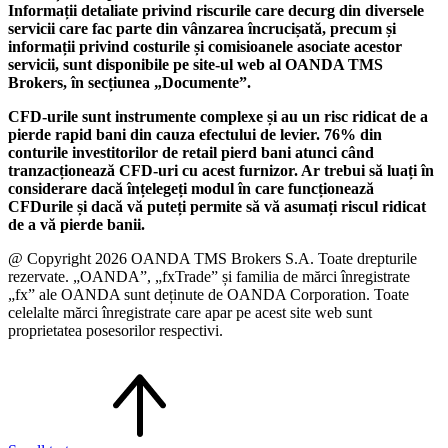
Informații detaliate privind riscurile care decurg din diversele
servicii care fac parte din vânzarea încrucișată, precum și
informații privind costurile și comisioanele asociate acestor
servicii, sunt disponibile pe site-ul web al OANDA TMS
Brokers, în secțiunea „Documente”.
CFD-urile sunt instrumente complexe și au un risc ridicat de a
pierde rapid bani din cauza efectului de levier. 76% din
conturile investitorilor de retail pierd bani atunci când
tranzacționează CFD-uri cu acest furnizor. Ar trebui să luați în
considerare dacă înțelegeți modul în care funcționează
CFDurile și dacă vă puteți permite să vă asumați riscul ridicat
de a vă pierde banii.
@ Copyright 2026 OANDA TMS Brokers S.A. Toate drepturile
rezervate. „OANDA”, „fxTrade” și familia de mărci înregistrate
„fx” ale OANDA sunt deținute de OANDA Corporation. Toate
celelalte mărci înregistrate care apar pe acest site web sunt
proprietatea posesorilor respectivi.