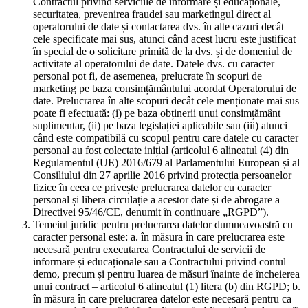
Contractul privind serviciile de informare și educaționale,
securitatea, prevenirea fraudei sau marketingul direct al
operatorului de date și contactarea dvs. în alte cazuri decât
cele specificate mai sus, atunci când acest lucru este justificat
în special de o solicitare primită de la dvs. și de domeniul de
activitate al operatorului de date. Datele dvs. cu caracter
personal pot fi, de asemenea, prelucrate în scopuri de
marketing pe baza consimțământului acordat Operatorului de
date. Prelucrarea în alte scopuri decât cele menționate mai sus
poate fi efectuată: (i) pe baza obținerii unui consimțământ
suplimentar, (ii) pe baza legislației aplicabile sau (iii) atunci
când este compatibilă cu scopul pentru care datele cu caracter
personal au fost colectate inițial (articolul 6 alineatul (4) din
Regulamentul (UE) 2016/679 al Parlamentului European și al
Consiliului din 27 aprilie 2016 privind protecția persoanelor
fizice în ceea ce privește prelucrarea datelor cu caracter
personal și libera circulație a acestor date și de abrogare a
Directivei 95/46/CE, denumit în continuare „RGPD”).
Temeiul juridic pentru prelucrarea datelor dumneavoastră cu
caracter personal este: a. în măsura în care prelucrarea este
necesară pentru executarea Contractului de servicii de
informare și educaționale sau a Contractului privind contul
demo, precum și pentru luarea de măsuri înainte de încheierea
unui contract – articolul 6 alineatul (1) litera (b) din RGPD; b.
în măsura în care prelucrarea datelor este necesară pentru ca