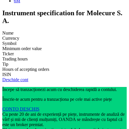
6M
Instrument specification for Molecure S.
A.
Nume
Currency
Symbol
Minimum order value
Ticker
Trading hours
Tip
Hours of accepting orders
ISIN
Deschide cont
Începe să tranzacționezi acum cu deschiderea rapidă a contului.
Înscrie-te acum pentru a tranzacționa pe cele mai active piețe
CONTO DESCHIS
Cu peste 20 de ani de experiență pe piețe, instrumente de analiză de
vârf și mii de clienți mulțumiți, OANDA se mândrește cu faptul că
este un broker premiat.