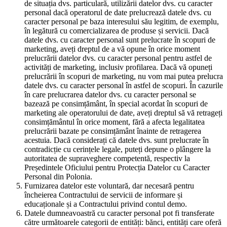
de situația dvs. particulară, utilizării datelor dvs. cu caracter
personal dacă operatorul de date prelucrează datele dvs. cu
caracter personal pe baza interesului său legitim, de exemplu,
în legătură cu comercializarea de produse și servicii. Dacă
datele dvs. cu caracter personal sunt prelucrate în scopuri de
marketing, aveți dreptul de a vă opune în orice moment
prelucrării datelor dvs. cu caracter personal pentru astfel de
activități de marketing, inclusiv profilarea. Dacă vă opuneți
prelucrării în scopuri de marketing, nu vom mai putea prelucra
datele dvs. cu caracter personal în astfel de scopuri. În cazurile
în care prelucrarea datelor dvs. cu caracter personal se
bazează pe consimțământ, în special acordat în scopuri de
marketing ale operatorului de date, aveți dreptul să vă retrageți
consimțământul în orice moment, fără a afecta legalitatea
prelucrării bazate pe consimțământ înainte de retragerea
acestuia. Dacă considerați că datele dvs. sunt prelucrate în
contradicție cu cerințele legale, puteți depune o plângere la
autoritatea de supraveghere competentă, respectiv la
Președintele Oficiului pentru Protecția Datelor cu Caracter
Personal din Polonia.
Furnizarea datelor este voluntară, dar necesară pentru
încheierea Contractului de servicii de informare și
educaționale și a Contractului privind contul demo.
Datele dumneavoastră cu caracter personal pot fi transferate
către următoarele categorii de entități: bănci, entități care oferă