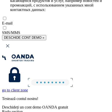
касающейся продуктов и услуг, например новостей и
промоакций, с использованием указанных мной
контактных данных:
E-mail
SMS/MMS
DESCHIDE CONT DEMO »
go to client zone
Testează contul nostru!
Deschideți un cont demo OANDA gratuit
Rodo section