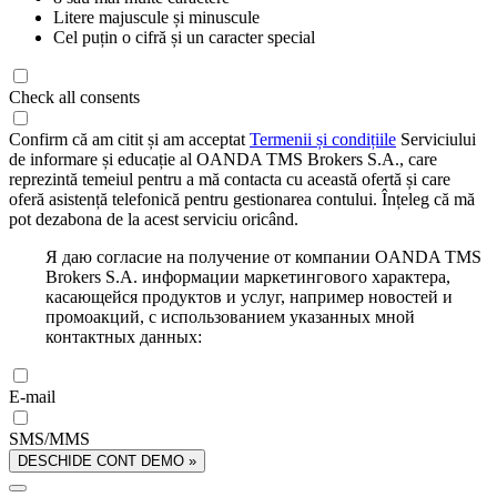
Litere majuscule și minuscule
Cel puțin o cifră și un caracter special
Check all consents
Confirm că am citit și am acceptat
Termenii și condițiile
Serviciului
de informare și educație al OANDA TMS Brokers S.A., care
reprezintă temeiul pentru a mă contacta cu această ofertă și care
oferă asistență telefonică pentru gestionarea contului. Înțeleg că mă
pot dezabona de la acest serviciu oricând.
Я даю согласие на получение от компании OANDA TMS
Brokers S.A. информации маркетингового характера,
касающейся продуктов и услуг, например новостей и
промоакций, с использованием указанных мной
контактных данных:
E-mail
SMS/MMS
DESCHIDE CONT DEMO »