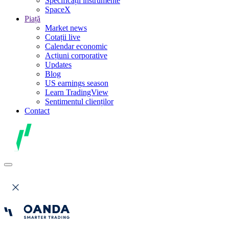
Specificații instrumente
SpaceX
Piață
Market news
Cotații live
Calendar economic
Acțiuni corporative
Updates
Blog
US earnings season
Learn TradingView
Sentimentul clienților
Contact