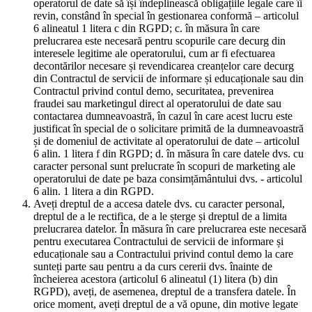
operatorul de date să își îndeplinească obligațiile legale care îi
revin, constând în special în gestionarea conformă – articolul
6 alineatul 1 litera c din RGPD; c. în măsura în care
prelucrarea este necesară pentru scopurile care decurg din
interesele legitime ale operatorului, cum ar fi efectuarea
decontărilor necesare și revendicarea creanțelor care decurg
din Contractul de servicii de informare și educaționale sau din
Contractul privind contul demo, securitatea, prevenirea
fraudei sau marketingul direct al operatorului de date sau
contactarea dumneavoastră, în cazul în care acest lucru este
justificat în special de o solicitare primită de la dumneavoastră
și de domeniul de activitate al operatorului de date – articolul
6 alin. 1 litera f din RGPD; d. în măsura în care datele dvs. cu
caracter personal sunt prelucrate în scopuri de marketing ale
operatorului de date pe baza consimțământului dvs. - articolul
6 alin. 1 litera a din RGPD.
Aveți dreptul de a accesa datele dvs. cu caracter personal,
dreptul de a le rectifica, de a le șterge și dreptul de a limita
prelucrarea datelor. În măsura în care prelucrarea este necesară
pentru executarea Contractului de servicii de informare și
educaționale sau a Contractului privind contul demo la care
sunteți parte sau pentru a da curs cererii dvs. înainte de
încheierea acestora (articolul 6 alineatul (1) litera (b) din
RGPD), aveți, de asemenea, dreptul de a transfera datele. În
orice moment, aveți dreptul de a vă opune, din motive legate