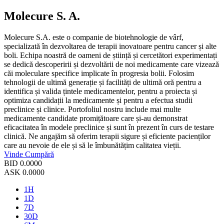
Molecure S. A.
Molecure S.A. este o companie de biotehnologie de vârf,
specializată în dezvoltarea de terapii inovatoare pentru cancer și alte
boli. Echipa noastră de oameni de știință și cercetători experimentați
se dedică descoperirii și dezvoltării de noi medicamente care vizează
căi moleculare specifice implicate în progresia bolii. Folosim
tehnologii de ultimă generație și facilități de ultimă oră pentru a
identifica și valida țintele medicamentelor, pentru a proiecta și
optimiza candidații la medicamente și pentru a efectua studii
preclinice și clinice. Portofoliul nostru include mai multe
medicamente candidate promițătoare care și-au demonstrat
eficacitatea în modele preclinice și sunt în prezent în curs de testare
clinică. Ne angajăm să oferim terapii sigure și eficiente pacienților
care au nevoie de ele și să le îmbunătățim calitatea vieții.
Vinde
Cumpără
BID
0.0000
ASK
0.0000
1H
1D
7D
30D