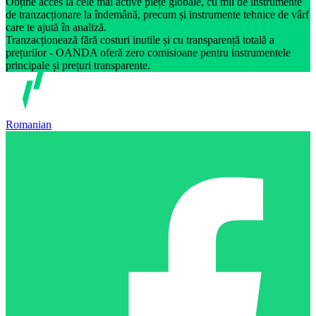
Obține acces la cele mai active piețe globale, cu mii de instrumente
de tranzacționare la îndemână, precum și instrumente tehnice de vârf
care te ajută în analiză.
Tranzacționează fără costuri inutile și cu transparență totală a
prețurilor - OANDA oferă zero comisioane pentru instrumentele
principale și prețuri transparente.
Romanian