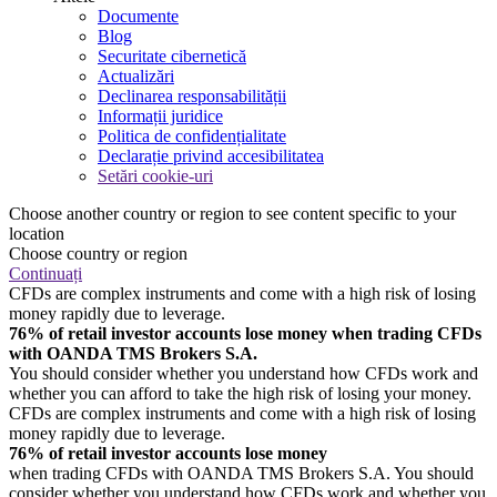
Documente
Blog
Securitate cibernetică
Actualizări
Declinarea responsabilității
Informații juridice
Politica de confidențialitate
Declarație privind accesibilitatea
Setări cookie-uri
Choose another country or region to see content specific to your
location
Choose country or region
Continuați
CFDs are complex instruments and come with a high risk of losing
money rapidly due to leverage.
76% of retail investor accounts lose money when trading CFDs
with OANDA TMS Brokers S.A.
You should consider whether you understand how CFDs work and
whether you can afford to take the high risk of losing your money.
CFDs are complex instruments and come with a high risk of losing
money rapidly due to leverage.
76% of retail investor accounts lose money
when trading CFDs with OANDA TMS Brokers S.A. You should
consider whether you understand how CFDs work and whether you