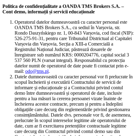
Politica de confidențialitate a OANDA TMS Brokers S.A. –
Cont demo, informații și servicii educaționale
Operatorul datelor dumneavoastră cu caracter personal este
OANDA TMS Brokers S.A., cu sediul în Varșovia, str.
Rondo Daszyńskiego nr. 1, 00-843 Varșovia, cod fiscal (NIP):
526-275-91-31, pentru care Tribunalul Districtual al Capitalei
Varșovia din Varșovia, Secția a XIII-a Comercială a
Registrului Național Judiciar, păstrează dosarele de
înregistrare sub numărul KRS: 0000204776, capital social 3
537 560 PLN (varsat integral). Responsabilul cu protecția
datelor numit de operatorul de date poate fi contactat prin e-
mail:
odo@tms.pl
.
Datele dumneavoastră cu caracter personal vor fi prelucrate în
scopul încheierii și executării Contractului de servicii de
informare și educaționale și a Contractului privind contul
demo între dumneavoastră și operatorul de date, inclusiv
pentru a lua măsuri la cererea persoanei vizate înainte de
încheierea acestor contracte, precum și pentru a îndeplini
obligațiile care decurg din reglementările privind gestionarea
consimțământului. Datele dvs. personale vor fi, de asemenea,
prelucrate în scopul intereselor legitime ale operatorului de
date, cum ar fi exercitarea pretențiilor contractuale legitime
care decurg din Contractul privind contul demo sau din