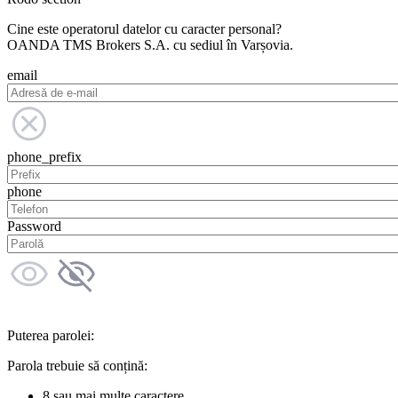
Cine este operatorul datelor cu caracter personal?
OANDA TMS Brokers S.A. cu sediul în Varșovia.
email
phone_prefix
phone
Password
Puterea parolei:
Parola trebuie să conțină:
8 sau mai multe caractere