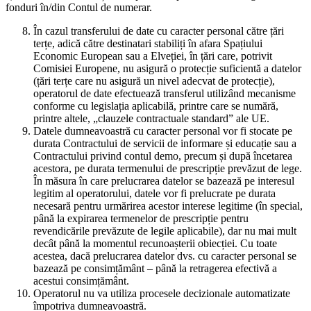
fonduri în/din Contul de numerar.
În cazul transferului de date cu caracter personal către țări
terțe, adică către destinatari stabiliți în afara Spațiului
Economic European sau a Elveției, în țări care, potrivit
Comisiei Europene, nu asigură o protecție suficientă a datelor
(țări terțe care nu asigură un nivel adecvat de protecție),
operatorul de date efectuează transferul utilizând mecanisme
conforme cu legislația aplicabilă, printre care se numără,
printre altele, „clauzele contractuale standard” ale UE.
Datele dumneavoastră cu caracter personal vor fi stocate pe
durata Contractului de servicii de informare și educație sau a
Contractului privind contul demo, precum și după încetarea
acestora, pe durata termenului de prescripție prevăzut de lege.
În măsura în care prelucrarea datelor se bazează pe interesul
legitim al operatorului, datele vor fi prelucrate pe durata
necesară pentru urmărirea acestor interese legitime (în special,
până la expirarea termenelor de prescripție pentru
revendicările prevăzute de legile aplicabile), dar nu mai mult
decât până la momentul recunoașterii obiecției. Cu toate
acestea, dacă prelucrarea datelor dvs. cu caracter personal se
bazează pe consimțământ – până la retragerea efectivă a
acestui consimțământ.
Operatorul nu va utiliza procesele decizionale automatizate
împotriva dumneavoastră.