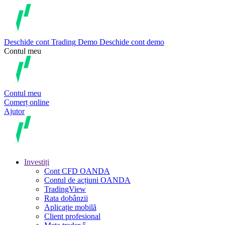
Deschide cont
Trading
Demo
Deschide cont demo
Contul meu
Contul meu
Comerț online
Ajutor
Investiți
Cont CFD OANDA
Contul de acțiuni OANDA
TradingView
Rata dobânzii
Aplicație mobilă
Client profesional