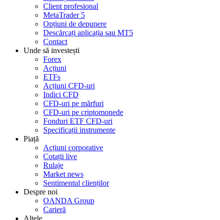
Client profesional
MetaTrader 5
Opțiuni de depunere
Descărcați aplicația sau MT5
Contact
Unde să investești
Forex
Acțiuni
ETFs
Acțiuni CFD-uri
Indici CFD
CFD-uri pe mărfuri
CFD-uri pe criptomonede
Fonduri ETF CFD-uri
Specificații instrumente
Piață
Acțiuni corporative
Cotații live
Rulaje
Market news
Sentimentul clienților
Despre noi
OANDA Group
Carieră
Altele