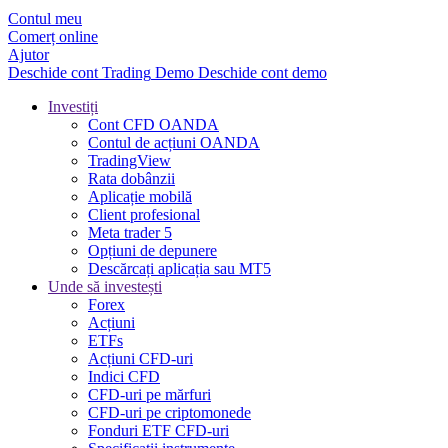
Contul meu
Comerț online
Ajutor
Deschide cont
Trading
Demo
Deschide cont demo
Investiți
Cont CFD OANDA
Contul de acțiuni OANDA
TradingView
Rata dobânzii
Aplicație mobilă
Client profesional
Meta trader 5
Opțiuni de depunere
Descărcați aplicația sau MT5
Unde să investești
Forex
Acțiuni
ETFs
Acțiuni CFD-uri
Indici CFD
CFD-uri pe mărfuri
CFD-uri pe criptomonede
Fonduri ETF CFD-uri