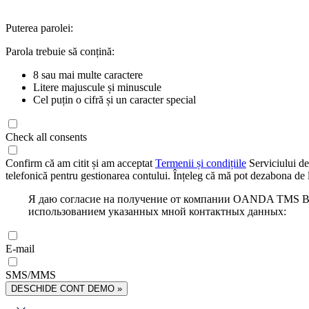
Puterea parolei:
Parola trebuie să conțină:
8 sau mai multe caractere
Litere majuscule și minuscule
Cel puțin o cifră și un caracter special
Check all consents
Confirm că am citit și am acceptat
Termenii și condițiile
Serviciului de
telefonică pentru gestionarea contului. Înțeleg că mă pot dezabona de l
Я даю согласие на получение от компании OANDA TMS Bro
использованием указанных мной контактных данных:
E-mail
SMS/MMS
DESCHIDE CONT DEMO »