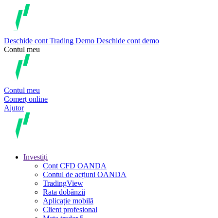
Deschide cont
Trading
Demo
Deschide cont demo
Contul meu
Contul meu
Comerț online
Ajutor
Investiți
Cont CFD OANDA
Contul de acțiuni OANDA
TradingView
Rata dobânzii
Aplicație mobilă
Client profesional