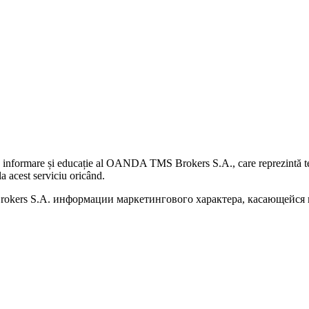
 informare și educație al OANDA TMS Brokers S.A., care reprezintă teme
a acest serviciu oricând.
kers S.A. информации маркетингового характера, касающейся п