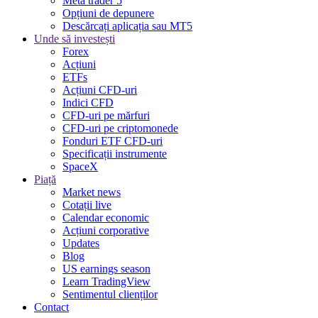
Meta trader 5
Opțiuni de depunere
Descărcați aplicația sau MT5
Unde să investești
Forex
Acțiuni
ETFs
Acțiuni CFD-uri
Indici CFD
CFD-uri pe mărfuri
CFD-uri pe criptomonede
Fonduri ETF CFD-uri
Specificații instrumente
SpaceX
Piață
Market news
Cotații live
Calendar economic
Acțiuni corporative
Updates
Blog
US earnings season
Learn TradingView
Sentimentul clienților
Contact