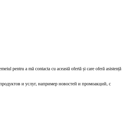
iul pentru a mă contacta cu această ofertă și care oferă asistență
родуктов и услуг, например новостей и промоакций, с