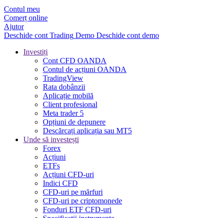
Contul meu
Comerț online
Ajutor
Deschide cont
Trading
Demo
Deschide cont demo
Investiți
Cont CFD OANDA
Contul de acțiuni OANDA
TradingView
Rata dobânzii
Aplicație mobilă
Client profesional
Meta trader 5
Opțiuni de depunere
Descărcați aplicația sau MT5
Unde să investești
Forex
Acțiuni
ETFs
Acțiuni CFD-uri
Indici CFD
CFD-uri pe mărfuri
CFD-uri pe criptomonede
Fonduri ETF CFD-uri