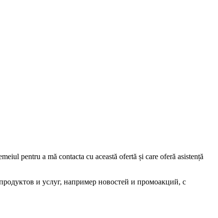
iul pentru a mă contacta cu această ofertă și care oferă asistență
родуктов и услуг, например новостей и промоакций, с