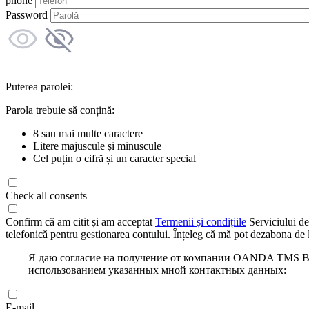
phone
Password
Puterea parolei:
Parola trebuie să conțină:
8 sau mai multe caractere
Litere majuscule și minuscule
Cel puțin o cifră și un caracter special
Check all consents
Confirm că am citit și am acceptat
Termenii și condițiile
Serviciului de
telefonică pentru gestionarea contului. Înțeleg că mă pot dezabona de l
Я даю согласие на получение от компании OANDA TMS Bro
использованием указанных мной контактных данных:
E-mail