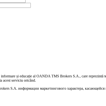
 informare și educație al OANDA TMS Brokers S.A., care reprezintă teme
a acest serviciu oricând.
kers S.A. информации маркетингового характера, касающейся п