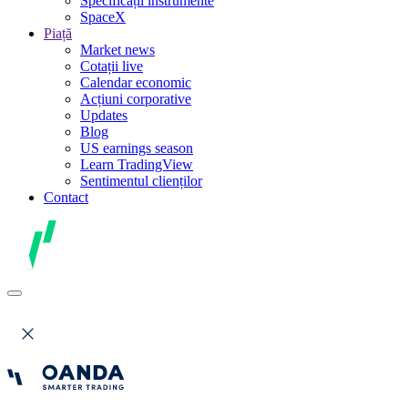
Specificații instrumente
SpaceX
Piață
Market news
Cotații live
Calendar economic
Acțiuni corporative
Updates
Blog
US earnings season
Learn TradingView
Sentimentul clienților
Contact