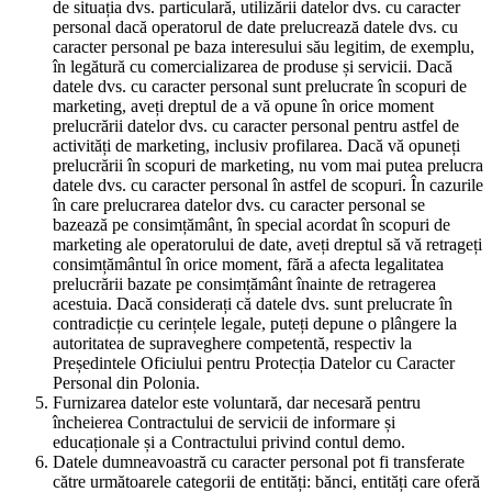
de situația dvs. particulară, utilizării datelor dvs. cu caracter
personal dacă operatorul de date prelucrează datele dvs. cu
caracter personal pe baza interesului său legitim, de exemplu,
în legătură cu comercializarea de produse și servicii. Dacă
datele dvs. cu caracter personal sunt prelucrate în scopuri de
marketing, aveți dreptul de a vă opune în orice moment
prelucrării datelor dvs. cu caracter personal pentru astfel de
activități de marketing, inclusiv profilarea. Dacă vă opuneți
prelucrării în scopuri de marketing, nu vom mai putea prelucra
datele dvs. cu caracter personal în astfel de scopuri. În cazurile
în care prelucrarea datelor dvs. cu caracter personal se
bazează pe consimțământ, în special acordat în scopuri de
marketing ale operatorului de date, aveți dreptul să vă retrageți
consimțământul în orice moment, fără a afecta legalitatea
prelucrării bazate pe consimțământ înainte de retragerea
acestuia. Dacă considerați că datele dvs. sunt prelucrate în
contradicție cu cerințele legale, puteți depune o plângere la
autoritatea de supraveghere competentă, respectiv la
Președintele Oficiului pentru Protecția Datelor cu Caracter
Personal din Polonia.
Furnizarea datelor este voluntară, dar necesară pentru
încheierea Contractului de servicii de informare și
educaționale și a Contractului privind contul demo.
Datele dumneavoastră cu caracter personal pot fi transferate
către următoarele categorii de entități: bănci, entități care oferă