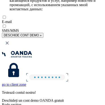
касающейся продуктов и услуг, например новостей и
промоакций, с использованием указанных мной
контактных данных:
E-mail
SMS/MMS
DESCHIDE CONT DEMO »
go to client zone
Testează contul nostru!
Deschideți un cont demo OANDA gratuit
Rodo section