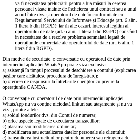
va fi necesitatea prelucrării pentru a lua măsuri la cererea
persoanei vizate înainte de încheierea unui contract sau a unui
acord între dvs. și operatorul de date în conformitate cu
Regulamentul Serviciului de Informare și Educație (art. 6 alin.
1 litera b din RGPD); iar în alte cazuri, interesul legitim al
operatorului de date (art. 6 alin. 1 litera f din RGPD) constând
în necesitatea de a rezolva problema semnalată legată de
operațiunile comerciale ale operatorului de date (art. 6 alin. 1
litera f din RGPD).
Din motive de securitate, o conversație cu operatorul de date prin
intermediul aplicației WhatsApp poate viza exclusiv:
a) asistență în timpul procesului de deschidere a contului (explicarea
pașilor care alcătuiesc procedura de înregistrare);
b) oferirea de răspunsuri la întrebările clienților cu privire la
operațiunile OANDA.
O conversație cu operatorul de date prin intermediul aplicației
WhatsApp nu va conține niciodată linkuri sau atașamente și nu va
viza, printre altele:
a) soldul fondurilor dvs. din Contul de numerar;
b) orice aspecte legate de executarea tranzacțiilor;
c) plasarea sau modificarea ordinelor;
d) modificarea sau actualizarea datelor personale ale clientului;
e) transmiterea instrucțiunilor pentru depunerea sau retragerea de