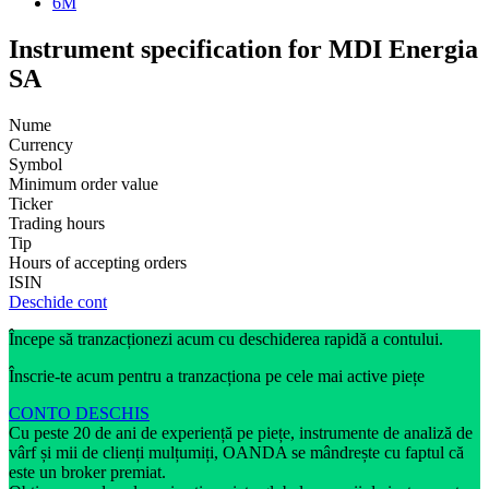
6M
Instrument specification for MDI Energia
SA
Nume
Currency
Symbol
Minimum order value
Ticker
Trading hours
Tip
Hours of accepting orders
ISIN
Deschide cont
Începe să tranzacționezi acum cu deschiderea rapidă a contului.
Înscrie-te acum pentru a tranzacționa pe cele mai active piețe
CONTO DESCHIS
Cu peste 20 de ani de experiență pe piețe, instrumente de analiză de
vârf și mii de clienți mulțumiți, OANDA se mândrește cu faptul că
este un broker premiat.