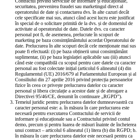
Contractul privind serviciile de informare și educaționale,
securitatea, prevenirea fraudei sau marketingul direct al
operatorului de date și contactarea dvs. în alte cazuri decât
cele specificate mai sus, atunci când acest lucru este justificat
în special de o solicitare primită de la dvs. și de domeniul de
activitate al operatorului de date. Datele dvs. cu caracter
personal pot fi, de asemenea, prelucrate în scopuri de
marketing pe baza consimțământului acordat Operatorului de
date. Prelucrarea în alte scopuri decât cele menționate mai sus
poate fi efectuată: (i) pe baza obținerii unui consimțământ
suplimentar, (ii) pe baza legislației aplicabile sau (iii) atunci
când este compatibilă cu scopul pentru care datele cu caracter
personal au fost colectate inițial (articolul 6 alineatul (4) din
Regulamentul (UE) 2016/679 al Parlamentului European și al
Consiliului din 27 aprilie 2016 privind protecția persoanelor
fizice în ceea ce privește prelucrarea datelor cu caracter
personal și libera circulație a acestor date și de abrogare a
Directivei 95/46/CE, denumit în continuare „RGPD”).
Temeiul juridic pentru prelucrarea datelor dumneavoastră cu
caracter personal este: a. în măsura în care prelucrarea este
necesară pentru executarea Contractului de servicii de
informare și educaționale sau a Contractului privind contul
demo, precum și pentru luarea de măsuri înainte de încheierea
unui contract – articolul 6 alineatul (1) litera (b) din RGPD; b.
în măsura în care prelucrarea datelor este necesară pentru ca