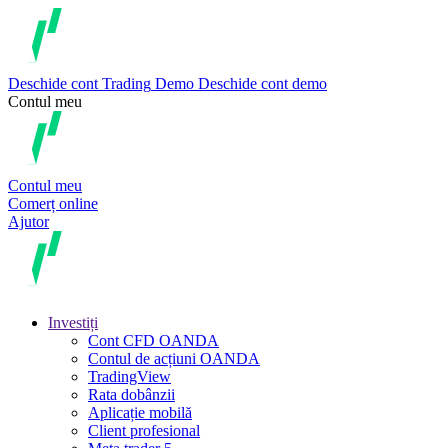
Deschide cont
Trading
Demo
Deschide cont demo
Contul meu
Contul meu
Comerț online
Ajutor
Investiți
Cont CFD OANDA
Contul de acțiuni OANDA
TradingView
Rata dobânzii
Aplicație mobilă
Client profesional