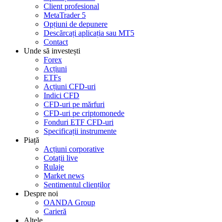
Client profesional
MetaTrader 5
Opțiuni de depunere
Descărcați aplicația sau MT5
Contact
Unde să investești
Forex
Acțiuni
ETFs
Acțiuni CFD-uri
Indici CFD
CFD-uri pe mărfuri
CFD-uri pe criptomonede
Fonduri ETF CFD-uri
Specificații instrumente
Piață
Acțiuni corporative
Cotații live
Rulaje
Market news
Sentimentul clienților
Despre noi
OANDA Group
Carieră
Altele