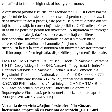
can afford to take the high risk of losing your money.
Avertisment privind riscurile: tranzacționarea CFD și Forex bazată
pe efectul de levier este extrem de riscantă pentru capitalul dvs., iar
dacă investiți în acest produs, este posibil să pierdeți o parte din sau
toți banii investiți. În consecință, este posibil ca CFD-urile și Forex-
ul să nu fie potrivite pentru toți investitorii. Asigurați-vă că înțelegeți
riscurile implicate și, dacă este necesar, solicitați consiliere
independentă. Informațiile conținute de acest site web nu se
adresează destinatarilor unei anumite țări și nu sunt destinate
distribuirii în țări în care distribuirea sau utilizarea acestor informații
ar fi incompatibilă cu legislația, dispozițiile și reglementările locale.
OANDA TMS Brokers S.A., cu sediul social în Varșovia, Varșovia
UNIT, Daszyńskiego 1, 00-843, Varșovia, înregistrată la Judecătoria
Capitalei Varșovia din Varșovia, Secția a XIII-a Comercială a
Registrului Tribunalului Național, cu numărul KRS 0000204776,
cod de identificare fiscală 595126127, capital social inițial:
3.537,560 PNL, subscris și vărsat integral. OANDA TMS Brokers
S.A. face obiectul supravegherii Autorității Poloneze de
Supraveghere Financiară, pe baza unei autorizații din 26 aprilie
2004 (KPWiG-4021-54-1/2004).
Varianta de serviciu „Acțiuni” este oferită în vânzare
încrucișată, împreună cu varianta de serviciu „CFD”-uri.