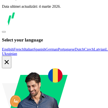
Data ultimei actualizări: 4 martie 2026.
Select your language
English
French
Italian
Spanish
German
Portuguese
Dutch
Czech
Latvian
L
Ukrainian
×