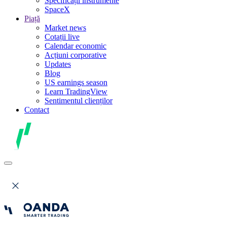
Specificații instrumente
SpaceX
Piață
Market news
Cotații live
Calendar economic
Acțiuni corporative
Updates
Blog
US earnings season
Learn TradingView
Sentimentul clienților
Contact