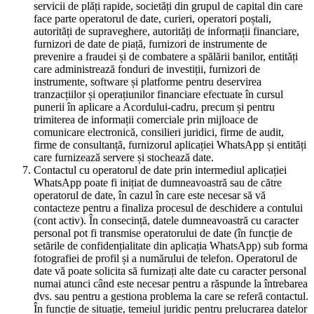
servicii de plăți rapide, societăți din grupul de capital din care
face parte operatorul de date, curieri, operatori poștali,
autorități de supraveghere, autorități de informații financiare,
furnizori de date de piață, furnizori de instrumente de
prevenire a fraudei și de combatere a spălării banilor, entități
care administrează fonduri de investiții, furnizori de
instrumente, software și platforme pentru deservirea
tranzacțiilor și operațiunilor financiare efectuate în cursul
punerii în aplicare a Acordului-cadru, precum și pentru
trimiterea de informații comerciale prin mijloace de
comunicare electronică, consilieri juridici, firme de audit,
firme de consultanță, furnizorul aplicației WhatsApp și entități
care furnizează servere și stochează date.
Contactul cu operatorul de date prin intermediul aplicației
WhatsApp poate fi inițiat de dumneavoastră sau de către
operatorul de date, în cazul în care este necesar să vă
contacteze pentru a finaliza procesul de deschidere a contului
(cont activ). În consecință, datele dumneavoastră cu caracter
personal pot fi transmise operatorului de date (în funcție de
setările de confidențialitate din aplicația WhatsApp) sub forma
fotografiei de profil și a numărului de telefon. Operatorul de
date vă poate solicita să furnizați alte date cu caracter personal
numai atunci când este necesar pentru a răspunde la întrebarea
dvs. sau pentru a gestiona problema la care se referă contactul.
În funcție de situație, temeiul juridic pentru prelucrarea datelor