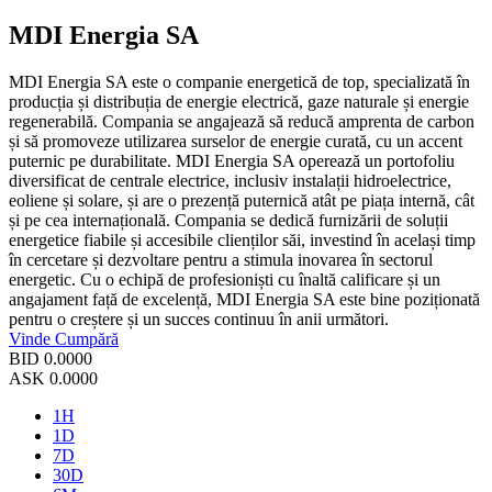
MDI Energia SA
MDI Energia SA este o companie energetică de top, specializată în
producția și distribuția de energie electrică, gaze naturale și energie
regenerabilă. Compania se angajează să reducă amprenta de carbon
și să promoveze utilizarea surselor de energie curată, cu un accent
puternic pe durabilitate. MDI Energia SA operează un portofoliu
diversificat de centrale electrice, inclusiv instalații hidroelectrice,
eoliene și solare, și are o prezență puternică atât pe piața internă, cât
și pe cea internațională. Compania se dedică furnizării de soluții
energetice fiabile și accesibile clienților săi, investind în același timp
în cercetare și dezvoltare pentru a stimula inovarea în sectorul
energetic. Cu o echipă de profesioniști cu înaltă calificare și un
angajament față de excelență, MDI Energia SA este bine poziționată
pentru o creștere și un succes continuu în anii următori.
Vinde
Cumpără
BID
0.0000
ASK
0.0000
1H
1D
7D
30D