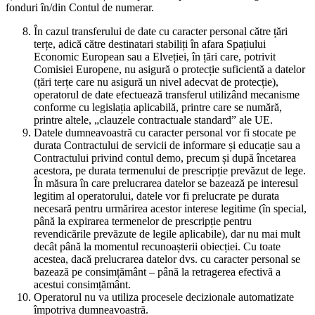
fonduri în/din Contul de numerar.
În cazul transferului de date cu caracter personal către țări
terțe, adică către destinatari stabiliți în afara Spațiului
Economic European sau a Elveției, în țări care, potrivit
Comisiei Europene, nu asigură o protecție suficientă a datelor
(țări terțe care nu asigură un nivel adecvat de protecție),
operatorul de date efectuează transferul utilizând mecanisme
conforme cu legislația aplicabilă, printre care se numără,
printre altele, „clauzele contractuale standard” ale UE.
Datele dumneavoastră cu caracter personal vor fi stocate pe
durata Contractului de servicii de informare și educație sau a
Contractului privind contul demo, precum și după încetarea
acestora, pe durata termenului de prescripție prevăzut de lege.
În măsura în care prelucrarea datelor se bazează pe interesul
legitim al operatorului, datele vor fi prelucrate pe durata
necesară pentru urmărirea acestor interese legitime (în special,
până la expirarea termenelor de prescripție pentru
revendicările prevăzute de legile aplicabile), dar nu mai mult
decât până la momentul recunoașterii obiecției. Cu toate
acestea, dacă prelucrarea datelor dvs. cu caracter personal se
bazează pe consimțământ – până la retragerea efectivă a
acestui consimțământ.
Operatorul nu va utiliza procesele decizionale automatizate
împotriva dumneavoastră.