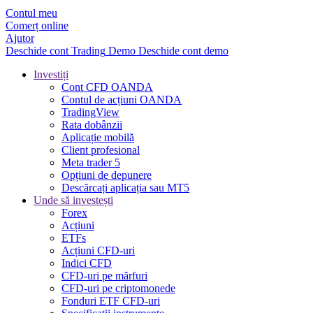
Contul meu
Comerț online
Ajutor
Deschide cont
Trading
Demo
Deschide cont demo
Investiți
Cont CFD OANDA
Contul de acțiuni OANDA
TradingView
Rata dobânzii
Aplicație mobilă
Client profesional
Meta trader 5
Opțiuni de depunere
Descărcați aplicația sau MT5
Unde să investești
Forex
Acțiuni
ETFs
Acțiuni CFD-uri
Indici CFD
CFD-uri pe mărfuri
CFD-uri pe criptomonede
Fonduri ETF CFD-uri