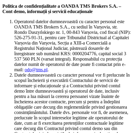
Politica de confidențialitate a OANDA TMS Brokers S.A. –
Cont demo, informații și servicii educaționale
Operatorul datelor dumneavoastră cu caracter personal este
OANDA TMS Brokers S.A., cu sediul în Varșovia, str.
Rondo Daszyńskiego nr. 1, 00-843 Varșovia, cod fiscal (NIP):
526-275-91-31, pentru care Tribunalul Districtual al Capitalei
Varșovia din Varșovia, Secția a XIII-a Comercială a
Registrului Național Judiciar, păstrează dosarele de
înregistrare sub numărul KRS: 0000204776, capital social 3
537 560 PLN (varsat integral). Responsabilul cu protecția
datelor numit de operatorul de date poate fi contactat prin e-
mail:
odo@tms.pl
.
Datele dumneavoastră cu caracter personal vor fi prelucrate în
scopul încheierii și executării Contractului de servicii de
informare și educaționale și a Contractului privind contul
demo între dumneavoastră și operatorul de date, inclusiv
pentru a lua măsuri la cererea persoanei vizate înainte de
încheierea acestor contracte, precum și pentru a îndeplini
obligațiile care decurg din reglementările privind gestionarea
consimțământului. Datele dvs. personale vor fi, de asemenea,
prelucrate în scopul intereselor legitime ale operatorului de
date, cum ar fi exercitarea pretențiilor contractuale legitime
care decurg din Contractul privind contul demo sau din