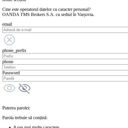
Cine este operatorul datelor cu caracter personal?
OANDA TMS Brokers S.A. cu sediul în Varșovia.
email
phone_prefix
phone
Password
Puterea parolei:
Parola trebuie să conțină:
8 sau mai multe caractere