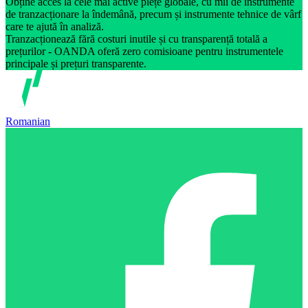
Obține acces la cele mai active piețe globale, cu mii de instrumente
de tranzacționare la îndemână, precum și instrumente tehnice de vârf
care te ajută în analiză.
Tranzacționează fără costuri inutile și cu transparență totală a
prețurilor - OANDA oferă zero comisioane pentru instrumentele
principale și prețuri transparente.
Romanian