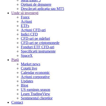
Meta trader 5
Opțiuni de depunere
Descărcați aplicația sau MT5
Unde să investești
Forex
Acțiuni
ETFs
Acțiuni CFD-uri
Indici CFD
CFD-uri pe mărfuri
CFD-uri pe criptomonede
Fonduri ETF CFD-uri
Specificații instrumente
SpaceX
Piață
Market news
Cotații live
Calendar economic
Acțiuni corporative
Updates
Blog
US earnings season
Learn TradingView
Sentimentul clienților
Contact