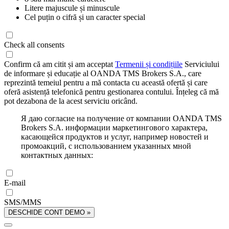
Litere majuscule și minuscule
Cel puțin o cifră și un caracter special
Check all consents
Confirm că am citit și am acceptat
Termenii și condițiile
Serviciului
de informare și educație al OANDA TMS Brokers S.A., care
reprezintă temeiul pentru a mă contacta cu această ofertă și care
oferă asistență telefonică pentru gestionarea contului. Înțeleg că mă
pot dezabona de la acest serviciu oricând.
Я даю согласие на получение от компании OANDA TMS
Brokers S.A. информации маркетингового характера,
касающейся продуктов и услуг, например новостей и
промоакций, с использованием указанных мной
контактных данных:
E-mail
SMS/MMS
DESCHIDE CONT DEMO »