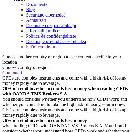
Documente
Blog
Securitate cibernetică
Actualizări
Declinarea responsabilității
Informații juridice
Politica de confidențialitate
Declarație privind accesibilitatea
Setări cookie-uri
Choose another country or region to see content specific to your
location
Choose country or region
Continuați
CFDs are complex instruments and come with a high risk of losing
money rapidly due to leverage.
76% of retail investor accounts lose money when trading CFDs
with OANDA TMS Brokers S.A.
You should consider whether you understand how CFDs work and
whether you can afford to take the high risk of losing your money.
CFDs are complex instruments and come with a high risk of losing
money rapidly due to leverage.
76% of retail investor accounts lose money
when trading CFDs with OANDA TMS Brokers S.A. You should
consider whether you understand how CFDs work and whether you