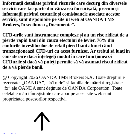
Informații detaliate privind riscurile care decurg din diversele
servicii care fac parte din vânzarea încrucișată, precum și
informații privind costurile și comisioanele asociate acestor
servicii, sunt disponibile pe site-ul web al OANDA TMS
Brokers, în secțiunea „Documente”.
CFD-urile sunt instrumente complexe și au un risc ridicat de a
pierde rapid bani din cauza efectului de levier. 76% din
conturile investitorilor de retail pierd bani atunci când
tranzacționează CFD-uri cu acest furnizor. Ar trebui să luați în
considerare dacă înțelegeți modul în care funcționează
CFDurile și dacă vă puteți permite să vă asumați riscul ridicat
de a vă pierde banii.
@ Copyright 2026 OANDA TMS Brokers S.A. Toate drepturile
rezervate. „OANDA”, „fxTrade” și familia de mărci înregistrate
„fx” ale OANDA sunt deținute de OANDA Corporation. Toate
celelalte mărci înregistrate care apar pe acest site web sunt
proprietatea posesorilor respectivi.