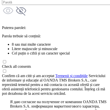
Puterea parolei:
Parola trebuie să conțină:
8 sau mai multe caractere
Litere majuscule și minuscule
Cel puțin o cifră și un caracter special
Check all consents
Confirm că am citit și am acceptat
Termenii și condițiile
Serviciului
de informare și educație al OANDA TMS Brokers S.A., care
reprezintă temeiul pentru a mă contacta cu această ofertă și care
oferă asistență telefonică pentru gestionarea contului. Înțeleg că mă
pot dezabona de la acest serviciu oricând.
Я даю согласие на получение от компании OANDA TMS
Brokers S.A. информации маркетингового характера,