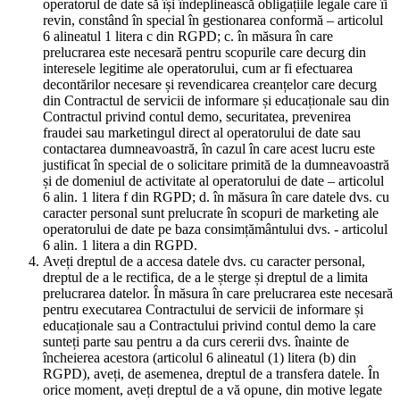
operatorul de date să își îndeplinească obligațiile legale care îi
revin, constând în special în gestionarea conformă – articolul
6 alineatul 1 litera c din RGPD; c. în măsura în care
prelucrarea este necesară pentru scopurile care decurg din
interesele legitime ale operatorului, cum ar fi efectuarea
decontărilor necesare și revendicarea creanțelor care decurg
din Contractul de servicii de informare și educaționale sau din
Contractul privind contul demo, securitatea, prevenirea
fraudei sau marketingul direct al operatorului de date sau
contactarea dumneavoastră, în cazul în care acest lucru este
justificat în special de o solicitare primită de la dumneavoastră
și de domeniul de activitate al operatorului de date – articolul
6 alin. 1 litera f din RGPD; d. în măsura în care datele dvs. cu
caracter personal sunt prelucrate în scopuri de marketing ale
operatorului de date pe baza consimțământului dvs. - articolul
6 alin. 1 litera a din RGPD.
Aveți dreptul de a accesa datele dvs. cu caracter personal,
dreptul de a le rectifica, de a le șterge și dreptul de a limita
prelucrarea datelor. În măsura în care prelucrarea este necesară
pentru executarea Contractului de servicii de informare și
educaționale sau a Contractului privind contul demo la care
sunteți parte sau pentru a da curs cererii dvs. înainte de
încheierea acestora (articolul 6 alineatul (1) litera (b) din
RGPD), aveți, de asemenea, dreptul de a transfera datele. În
orice moment, aveți dreptul de a vă opune, din motive legate