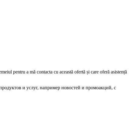
iul pentru a mă contacta cu această ofertă și care oferă asistență
родуктов и услуг, например новостей и промоакций, с