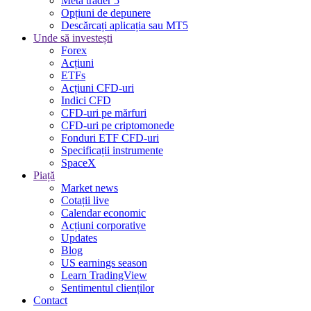
Meta trader 5
Opțiuni de depunere
Descărcați aplicația sau MT5
Unde să investești
Forex
Acțiuni
ETFs
Acțiuni CFD-uri
Indici CFD
CFD-uri pe mărfuri
CFD-uri pe criptomonede
Fonduri ETF CFD-uri
Specificații instrumente
SpaceX
Piață
Market news
Cotații live
Calendar economic
Acțiuni corporative
Updates
Blog
US earnings season
Learn TradingView
Sentimentul clienților
Contact