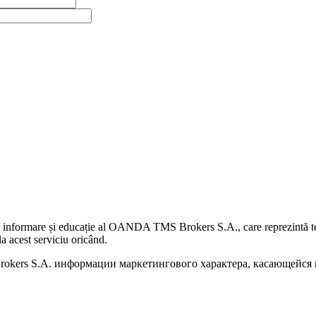
 informare și educație al OANDA TMS Brokers S.A., care reprezintă teme
a acest serviciu oricând.
kers S.A. информации маркетингового характера, касающейся п