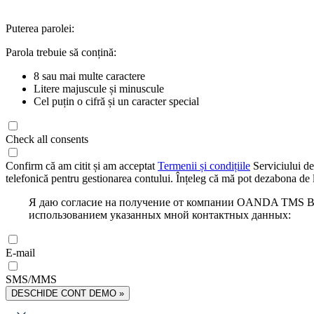
Puterea parolei:
Parola trebuie să conțină:
8 sau mai multe caractere
Litere majuscule și minuscule
Cel puțin o cifră și un caracter special
Check all consents
Confirm că am citit și am acceptat
Termenii și condițiile
Serviciului de
telefonică pentru gestionarea contului. Înțeleg că mă pot dezabona de l
Я даю согласие на получение от компании OANDA TMS Bro
использованием указанных мной контактных данных:
E-mail
SMS/MMS
DESCHIDE CONT DEMO »