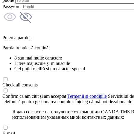
phone
Password
Puterea parolei:
Parola trebuie să conțină:
8 sau mai multe caractere
Litere majuscule și minuscule
Cel puțin o cifră și un caracter special
Check all consents
Confirm că am citit și am acceptat
Termenii și condițiile
Serviciului de
telefonică pentru gestionarea contului. Înțeleg că mă pot dezabona de l
Я даю согласие на получение от компании OANDA TMS Bro
использованием указанных мной контактных данных:
E-mail