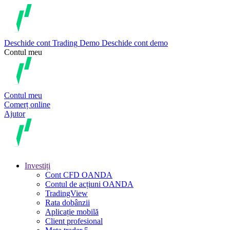
Deschide cont
Trading
Demo
Deschide cont demo
Contul meu
Contul meu
Comerț online
Ajutor
Investiți
Cont CFD OANDA
Contul de acțiuni OANDA
TradingView
Rata dobânzii
Aplicație mobilă
Client profesional