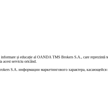
 informare și educație al OANDA TMS Brokers S.A., care reprezintă teme
a acest serviciu oricând.
kers S.A. информации маркетингового характера, касающейся п