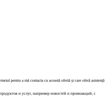
iul pentru a mă contacta cu această ofertă și care oferă asistență
родуктов и услуг, например новостей и промоакций, с