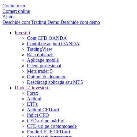
Contul meu
Comerț online
Ajutor
Deschide cont
Trading
Demo
Deschide cont demo
Investiți
Cont CFD OANDA
Contul de acțiuni OANDA
TradingView
Rata dobânzii
Aplicație mobilă
Client profesional
Meta trader 5
Opțiuni de depunere
Descărcați aplicația sau MT5
Unde să investești
Forex
Acțiuni
ETFs
Acțiuni CFD-uri
Indici CFD
CFD-uri pe mărfuri
CFD-uri pe criptomonede
Fonduri ETF CFD-uri