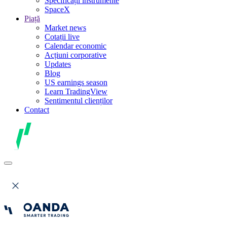
Specificații instrumente
SpaceX
Piață
Market news
Cotații live
Calendar economic
Acțiuni corporative
Updates
Blog
US earnings season
Learn TradingView
Sentimentul clienților
Contact