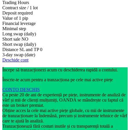
Trading Hours
Contract size / 1 lot
Deposit required
Value of 1 pip
Financial leverage
Minimal step
Long swap (daily)
Short sale
NO
Short swap (daily)
Distance SL and TP
0
3-day swap (date)
Deschide cont
Începe să tranzacționezi acum cu deschiderea rapidă a contului.
Înscrie-te acum pentru a tranzacționa pe cele mai active piețe
CONTO DESCHIS
Cu peste 20 de ani de experiență pe piețe, instrumente de analiză de
vârf și mii de clienți mulțumiți, OANDA se mândrește cu faptul că
este un broker premiat.
Obține acces la cele mai active piețe globale, cu mii de instrumente
de tranzacționare la îndemână, precum și instrumente tehnice de vârf
care te ajută în analiză.
Tranzacționează fără costuri inutile și cu transparență totală a