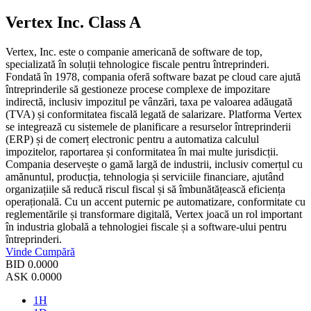
Vertex Inc. Class A
Vertex, Inc. este o companie americană de software de top,
specializată în soluții tehnologice fiscale pentru întreprinderi.
Fondată în 1978, compania oferă software bazat pe cloud care ajută
întreprinderile să gestioneze procese complexe de impozitare
indirectă, inclusiv impozitul pe vânzări, taxa pe valoarea adăugată
(TVA) și conformitatea fiscală legată de salarizare. Platforma Vertex
se integrează cu sistemele de planificare a resurselor întreprinderii
(ERP) și de comerț electronic pentru a automatiza calculul
impozitelor, raportarea și conformitatea în mai multe jurisdicții.
Compania deservește o gamă largă de industrii, inclusiv comerțul cu
amănuntul, producția, tehnologia și serviciile financiare, ajutând
organizațiile să reducă riscul fiscal și să îmbunătățească eficiența
operațională. Cu un accent puternic pe automatizare, conformitate cu
reglementările și transformare digitală, Vertex joacă un rol important
în industria globală a tehnologiei fiscale și a software-ului pentru
întreprinderi.
Vinde
Cumpără
BID
0.0000
ASK
0.0000
1H