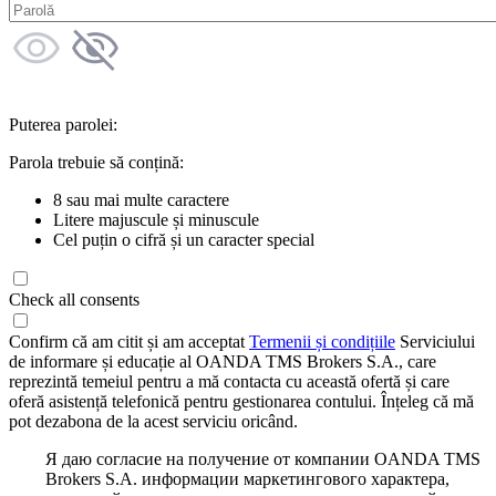
Puterea parolei:
Parola trebuie să conțină:
8 sau mai multe caractere
Litere majuscule și minuscule
Cel puțin o cifră și un caracter special
Check all consents
Confirm că am citit și am acceptat
Termenii și condițiile
Serviciului
de informare și educație al OANDA TMS Brokers S.A., care
reprezintă temeiul pentru a mă contacta cu această ofertă și care
oferă asistență telefonică pentru gestionarea contului. Înțeleg că mă
pot dezabona de la acest serviciu oricând.
Я даю согласие на получение от компании OANDA TMS
Brokers S.A. информации маркетингового характера,