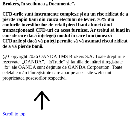
Brokers, în secțiunea „Documente”.
CFD-urile sunt instrumente complexe și au un risc ridicat de a
pierde rapid bani din cauza efectului de levier. 76% din
conturile investitorilor de retail pierd bani atunci când
tranzacționează CFD-uri cu acest furnizor. Ar trebui să luați în
considerare dacă înțelegeți modul în care funcționează
CFDurile și dacă vă puteți permite să vă asumați riscul ridicat
de a vă pierde banii.
@ Copyright 2026 OANDA TMS Brokers S.A. Toate drepturile
rezervate. „OANDA”, „fxTrade” și familia de mărci înregistrate
„fx” ale OANDA sunt deținute de OANDA Corporation. Toate
celelalte mărci înregistrate care apar pe acest site web sunt
proprietatea posesorilor respectivi.
Scroll to top