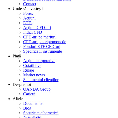
Contact
Unde să investești
Forex
Acțiuni
ETFs
Acțiuni CFD-uri
Indici CFD
CFD-uri pe mărfuri
CFD-uri pe criptomonede
Fonduri ETF CFD-uri
Specificații instrumente
Piață
Acțiuni corporative
Cotații live
Rulaje
Market news
Sentimentul clienților
Despre noi
OANDA Group
Carieră
Altele
Documente
Blog
Securitate cibernetică
Actualizări