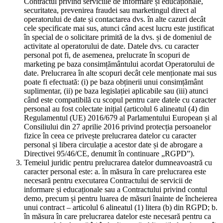
Contractul privind serviciile de informare și educaționale,
securitatea, prevenirea fraudei sau marketingul direct al
operatorului de date și contactarea dvs. în alte cazuri decât
cele specificate mai sus, atunci când acest lucru este justificat
în special de o solicitare primită de la dvs. și de domeniul de
activitate al operatorului de date. Datele dvs. cu caracter
personal pot fi, de asemenea, prelucrate în scopuri de
marketing pe baza consimțământului acordat Operatorului de
date. Prelucrarea în alte scopuri decât cele menționate mai sus
poate fi efectuată: (i) pe baza obținerii unui consimțământ
suplimentar, (ii) pe baza legislației aplicabile sau (iii) atunci
când este compatibilă cu scopul pentru care datele cu caracter
personal au fost colectate inițial (articolul 6 alineatul (4) din
Regulamentul (UE) 2016/679 al Parlamentului European și al
Consiliului din 27 aprilie 2016 privind protecția persoanelor
fizice în ceea ce privește prelucrarea datelor cu caracter
personal și libera circulație a acestor date și de abrogare a
Directivei 95/46/CE, denumit în continuare „RGPD”).
Temeiul juridic pentru prelucrarea datelor dumneavoastră cu
caracter personal este: a. în măsura în care prelucrarea este
necesară pentru executarea Contractului de servicii de
informare și educaționale sau a Contractului privind contul
demo, precum și pentru luarea de măsuri înainte de încheierea
unui contract – articolul 6 alineatul (1) litera (b) din RGPD; b.
în măsura în care prelucrarea datelor este necesară pentru ca