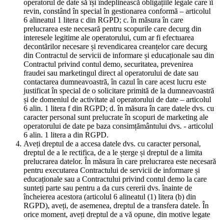
operatorul de date să își îndeplinească obligațiile legale care îi
revin, constând în special în gestionarea conformă – articolul
6 alineatul 1 litera c din RGPD; c. în măsura în care
prelucrarea este necesară pentru scopurile care decurg din
interesele legitime ale operatorului, cum ar fi efectuarea
decontărilor necesare și revendicarea creanțelor care decurg
din Contractul de servicii de informare și educaționale sau din
Contractul privind contul demo, securitatea, prevenirea
fraudei sau marketingul direct al operatorului de date sau
contactarea dumneavoastră, în cazul în care acest lucru este
justificat în special de o solicitare primită de la dumneavoastră
și de domeniul de activitate al operatorului de date – articolul
6 alin. 1 litera f din RGPD; d. în măsura în care datele dvs. cu
caracter personal sunt prelucrate în scopuri de marketing ale
operatorului de date pe baza consimțământului dvs. - articolul
6 alin. 1 litera a din RGPD.
Aveți dreptul de a accesa datele dvs. cu caracter personal,
dreptul de a le rectifica, de a le șterge și dreptul de a limita
prelucrarea datelor. În măsura în care prelucrarea este necesară
pentru executarea Contractului de servicii de informare și
educaționale sau a Contractului privind contul demo la care
sunteți parte sau pentru a da curs cererii dvs. înainte de
încheierea acestora (articolul 6 alineatul (1) litera (b) din
RGPD), aveți, de asemenea, dreptul de a transfera datele. În
orice moment, aveți dreptul de a vă opune, din motive legate