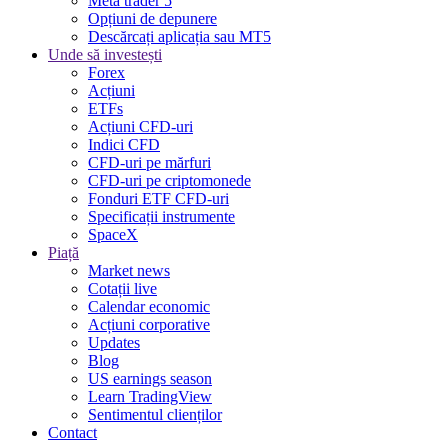
Meta trader 5
Opțiuni de depunere
Descărcați aplicația sau MT5
Unde să investești
Forex
Acțiuni
ETFs
Acțiuni CFD-uri
Indici CFD
CFD-uri pe mărfuri
CFD-uri pe criptomonede
Fonduri ETF CFD-uri
Specificații instrumente
SpaceX
Piață
Market news
Cotații live
Calendar economic
Acțiuni corporative
Updates
Blog
US earnings season
Learn TradingView
Sentimentul clienților
Contact