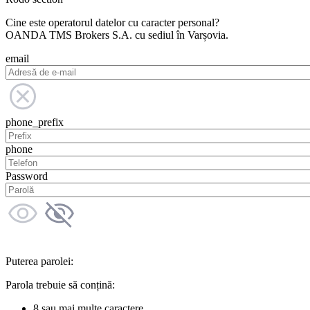
Cine este operatorul datelor cu caracter personal?
OANDA TMS Brokers S.A. cu sediul în Varșovia.
email
phone_prefix
phone
Password
Puterea parolei:
Parola trebuie să conțină:
8 sau mai multe caractere