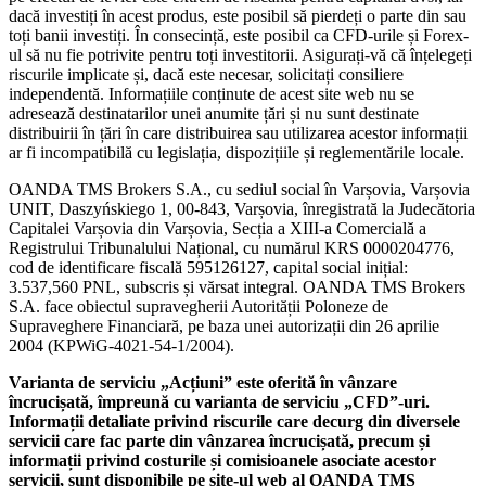
dacă investiți în acest produs, este posibil să pierdeți o parte din sau
toți banii investiți. În consecință, este posibil ca CFD-urile și Forex-
ul să nu fie potrivite pentru toți investitorii. Asigurați-vă că înțelegeți
riscurile implicate și, dacă este necesar, solicitați consiliere
independentă. Informațiile conținute de acest site web nu se
adresează destinatarilor unei anumite țări și nu sunt destinate
distribuirii în țări în care distribuirea sau utilizarea acestor informații
ar fi incompatibilă cu legislația, dispozițiile și reglementările locale.
OANDA TMS Brokers S.A., cu sediul social în Varșovia, Varșovia
UNIT, Daszyńskiego 1, 00-843, Varșovia, înregistrată la Judecătoria
Capitalei Varșovia din Varșovia, Secția a XIII-a Comercială a
Registrului Tribunalului Național, cu numărul KRS 0000204776,
cod de identificare fiscală 595126127, capital social inițial:
3.537,560 PNL, subscris și vărsat integral. OANDA TMS Brokers
S.A. face obiectul supravegherii Autorității Poloneze de
Supraveghere Financiară, pe baza unei autorizații din 26 aprilie
2004 (KPWiG-4021-54-1/2004).
Varianta de serviciu „Acțiuni” este oferită în vânzare
încrucișată, împreună cu varianta de serviciu „CFD”-uri.
Informații detaliate privind riscurile care decurg din diversele
servicii care fac parte din vânzarea încrucișată, precum și
informații privind costurile și comisioanele asociate acestor
servicii, sunt disponibile pe site-ul web al OANDA TMS