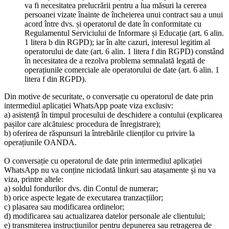
va fi necesitatea prelucrării pentru a lua măsuri la cererea
persoanei vizate înainte de încheierea unui contract sau a unui
acord între dvs. și operatorul de date în conformitate cu
Regulamentul Serviciului de Informare și Educație (art. 6 alin.
1 litera b din RGPD); iar în alte cazuri, interesul legitim al
operatorului de date (art. 6 alin. 1 litera f din RGPD) constând
în necesitatea de a rezolva problema semnalată legată de
operațiunile comerciale ale operatorului de date (art. 6 alin. 1
litera f din RGPD).
Din motive de securitate, o conversație cu operatorul de date prin
intermediul aplicației WhatsApp poate viza exclusiv:
a) asistență în timpul procesului de deschidere a contului (explicarea
pașilor care alcătuiesc procedura de înregistrare);
b) oferirea de răspunsuri la întrebările clienților cu privire la
operațiunile OANDA.
O conversație cu operatorul de date prin intermediul aplicației
WhatsApp nu va conține niciodată linkuri sau atașamente și nu va
viza, printre altele:
a) soldul fondurilor dvs. din Contul de numerar;
b) orice aspecte legate de executarea tranzacțiilor;
c) plasarea sau modificarea ordinelor;
d) modificarea sau actualizarea datelor personale ale clientului;
e) transmiterea instrucțiunilor pentru depunerea sau retragerea de