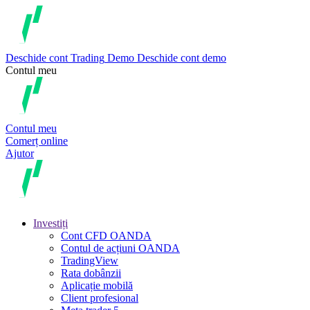
Deschide cont
Trading
Demo
Deschide cont demo
Contul meu
Contul meu
Comerț online
Ajutor
Investiți
Cont CFD OANDA
Contul de acțiuni OANDA
TradingView
Rata dobânzii
Aplicație mobilă
Client profesional