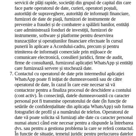
servicii de plăți rapide, societăți din grupul de capital din care
face parte operatorul de date, curieri, operatori poștali,
autorități de supraveghere, autorități de informații financiare,
furnizori de date de piață, furnizori de instrumente de
prevenire a fraudei și de combatere a spălării banilor, entități
care administrează fonduri de investiții, furnizori de
instrumente, software și platforme pentru deservirea
tranzacțiilor și operațiunilor financiare efectuate în cursul
punerii în aplicare a Acordului-cadru, precum și pentru
trimiterea de informații comerciale prin mijloace de
comunicare electronică, consilieri juridici, firme de audit,
firme de consultanță, furnizorul aplicației WhatsApp și entități
care furnizează servere și stochează date.
Contactul cu operatorul de date prin intermediul aplicației
WhatsApp poate fi inițiat de dumneavoastră sau de către
operatorul de date, în cazul în care este necesar să vă
contacteze pentru a finaliza procesul de deschidere a contului
(cont activ). În consecință, datele dumneavoastră cu caracter
personal pot fi transmise operatorului de date (în funcție de
setările de confidențialitate din aplicația WhatsApp) sub forma
fotografiei de profil și a numărului de telefon. Operatorul de
date vă poate solicita să furnizați alte date cu caracter personal
numai atunci când este necesar pentru a răspunde la întrebarea
dvs. sau pentru a gestiona problema la care se referă contactul.
În funcție de situație, temeiul juridic pentru prelucrarea datelor