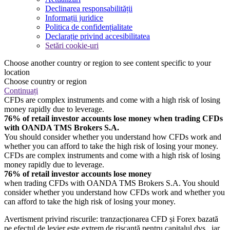
Declinarea responsabilității
Informații juridice
Politica de confidențialitate
Declarație privind accesibilitatea
Setări cookie-uri
Choose another country or region to see content specific to your
location
Choose country or region
Continuați
CFDs are complex instruments and come with a high risk of losing
money rapidly due to leverage.
76% of retail investor accounts lose money when trading CFDs
with OANDA TMS Brokers S.A.
You should consider whether you understand how CFDs work and
whether you can afford to take the high risk of losing your money.
CFDs are complex instruments and come with a high risk of losing
money rapidly due to leverage.
76% of retail investor accounts lose money
when trading CFDs with OANDA TMS Brokers S.A. You should
consider whether you understand how CFDs work and whether you
can afford to take the high risk of losing your money.
Avertisment privind riscurile: tranzacționarea CFD și Forex bazată
pe efectul de levier este extrem de riscantă pentru capitalul dvs., iar