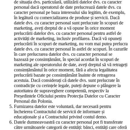
de situația dvs. particulară, utilizării datelor dvs. cu caracter
personal dacă operatorul de date prelucrează datele dvs. cu
caracter personal pe baza interesului său legitim, de exemplu,
în legătură cu comercializarea de produse și servicii. Dacă
datele dvs. cu caracter personal sunt prelucrate în scopuri de
marketing, aveți dreptul de a vă opune în orice moment
prelucrării datelor dvs. cu caracter personal pentru astfel de
activități de marketing, inclusiv profilarea. Dacă vă opuneți
prelucrării în scopuri de marketing, nu vom mai putea prelucra
datele dvs. cu caracter personal în astfel de scopuri. În cazurile
în care prelucrarea datelor dvs. cu caracter personal se
bazează pe consimțământ, în special acordat în scopuri de
marketing ale operatorului de date, aveți dreptul să vă retrageți
consimțământul în orice moment, fără a afecta legalitatea
prelucrării bazate pe consimțământ înainte de retragerea
acestuia. Dacă considerați că datele dvs. sunt prelucrate în
contradicție cu cerințele legale, puteți depune o plângere la
autoritatea de supraveghere competentă, respectiv la
Președintele Oficiului pentru Protecția Datelor cu Caracter
Personal din Polonia.
Furnizarea datelor este voluntară, dar necesară pentru
încheierea Contractului de servicii de informare și
educaționale și a Contractului privind contul demo.
Datele dumneavoastră cu caracter personal pot fi transferate
către următoarele categorii de entități: bănci, entități care oferă