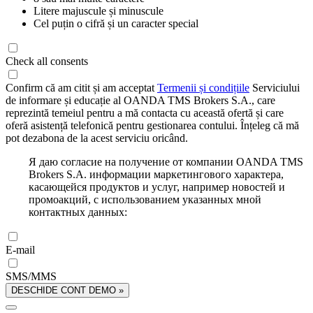
Litere majuscule și minuscule
Cel puțin o cifră și un caracter special
Check all consents
Confirm că am citit și am acceptat
Termenii și condițiile
Serviciului
de informare și educație al OANDA TMS Brokers S.A., care
reprezintă temeiul pentru a mă contacta cu această ofertă și care
oferă asistență telefonică pentru gestionarea contului. Înțeleg că mă
pot dezabona de la acest serviciu oricând.
Я даю согласие на получение от компании OANDA TMS
Brokers S.A. информации маркетингового характера,
касающейся продуктов и услуг, например новостей и
промоакций, с использованием указанных мной
контактных данных:
E-mail
SMS/MMS
DESCHIDE CONT DEMO »