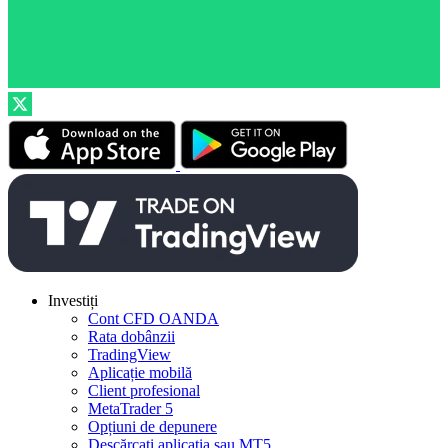
Investiți
Cont CFD OANDA
Rata dobânzii
TradingView
Aplicație mobilă
Client profesional
MetaTrader 5
Opțiuni de depunere
Descărcați aplicația sau MT5