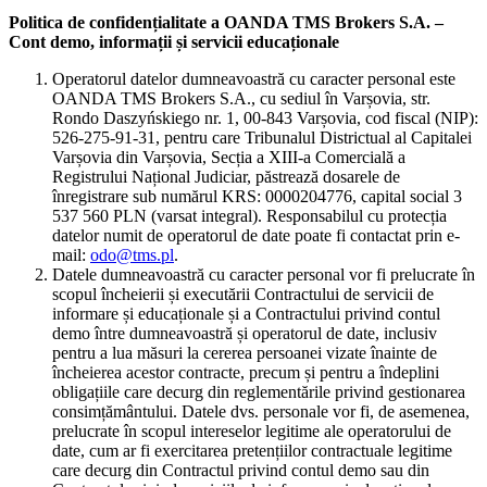
Politica de confidențialitate a OANDA TMS Brokers S.A. –
Cont demo, informații și servicii educaționale
Operatorul datelor dumneavoastră cu caracter personal este
OANDA TMS Brokers S.A., cu sediul în Varșovia, str.
Rondo Daszyńskiego nr. 1, 00-843 Varșovia, cod fiscal (NIP):
526-275-91-31, pentru care Tribunalul Districtual al Capitalei
Varșovia din Varșovia, Secția a XIII-a Comercială a
Registrului Național Judiciar, păstrează dosarele de
înregistrare sub numărul KRS: 0000204776, capital social 3
537 560 PLN (varsat integral). Responsabilul cu protecția
datelor numit de operatorul de date poate fi contactat prin e-
mail:
odo@tms.pl
.
Datele dumneavoastră cu caracter personal vor fi prelucrate în
scopul încheierii și executării Contractului de servicii de
informare și educaționale și a Contractului privind contul
demo între dumneavoastră și operatorul de date, inclusiv
pentru a lua măsuri la cererea persoanei vizate înainte de
încheierea acestor contracte, precum și pentru a îndeplini
obligațiile care decurg din reglementările privind gestionarea
consimțământului. Datele dvs. personale vor fi, de asemenea,
prelucrate în scopul intereselor legitime ale operatorului de
date, cum ar fi exercitarea pretențiilor contractuale legitime
care decurg din Contractul privind contul demo sau din