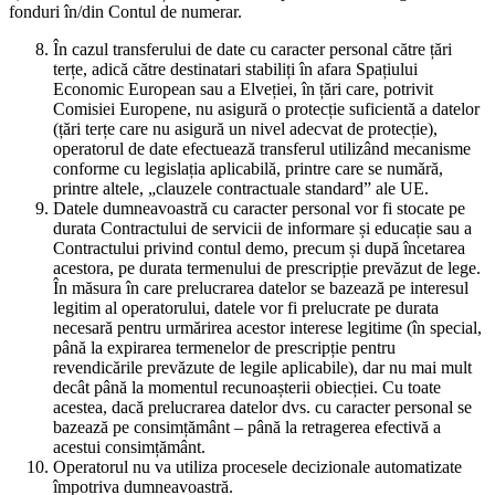
fonduri în/din Contul de numerar.
În cazul transferului de date cu caracter personal către țări
terțe, adică către destinatari stabiliți în afara Spațiului
Economic European sau a Elveției, în țări care, potrivit
Comisiei Europene, nu asigură o protecție suficientă a datelor
(țări terțe care nu asigură un nivel adecvat de protecție),
operatorul de date efectuează transferul utilizând mecanisme
conforme cu legislația aplicabilă, printre care se numără,
printre altele, „clauzele contractuale standard” ale UE.
Datele dumneavoastră cu caracter personal vor fi stocate pe
durata Contractului de servicii de informare și educație sau a
Contractului privind contul demo, precum și după încetarea
acestora, pe durata termenului de prescripție prevăzut de lege.
În măsura în care prelucrarea datelor se bazează pe interesul
legitim al operatorului, datele vor fi prelucrate pe durata
necesară pentru urmărirea acestor interese legitime (în special,
până la expirarea termenelor de prescripție pentru
revendicările prevăzute de legile aplicabile), dar nu mai mult
decât până la momentul recunoașterii obiecției. Cu toate
acestea, dacă prelucrarea datelor dvs. cu caracter personal se
bazează pe consimțământ – până la retragerea efectivă a
acestui consimțământ.
Operatorul nu va utiliza procesele decizionale automatizate
împotriva dumneavoastră.