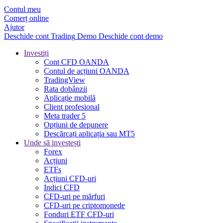
Contul meu
Comerț online
Ajutor
Deschide cont
Trading
Demo
Deschide cont demo
Investiți
Cont CFD OANDA
Contul de acțiuni OANDA
TradingView
Rata dobânzii
Aplicație mobilă
Client profesional
Meta trader 5
Opțiuni de depunere
Descărcați aplicația sau MT5
Unde să investești
Forex
Acțiuni
ETFs
Acțiuni CFD-uri
Indici CFD
CFD-uri pe mărfuri
CFD-uri pe criptomonede
Fonduri ETF CFD-uri