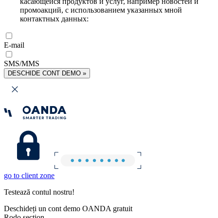
касающейся продуктов и услуг, например новостей и
промоакций, с использованием указанных мной
контактных данных:
E-mail
SMS/MMS
DESCHIDE CONT DEMO »
go to client zone
Testează contul nostru!
Deschideți un cont demo OANDA gratuit
Rodo section