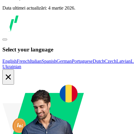
Data ultimei actualizări: 4 martie 2026.
Select your language
English
French
Italian
Spanish
German
Portuguese
Dutch
Czech
Latvian
L
Ukrainian
×