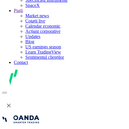
Specificații instrumente
SpaceX
Piață
Market news
Cotații live
Calendar economic
Acțiuni corporative
Updates
Blog
US earnings season
Learn TradingView
Sentimentul clienților
Contact