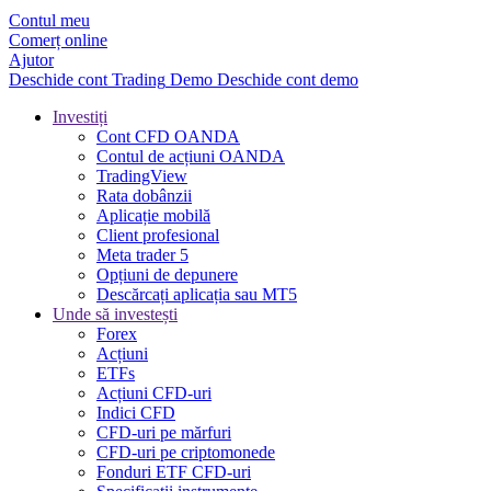
Contul meu
Comerț online
Ajutor
Deschide cont
Trading
Demo
Deschide cont demo
Investiți
Cont CFD OANDA
Contul de acțiuni OANDA
TradingView
Rata dobânzii
Aplicație mobilă
Client profesional
Meta trader 5
Opțiuni de depunere
Descărcați aplicația sau MT5
Unde să investești
Forex
Acțiuni
ETFs
Acțiuni CFD-uri
Indici CFD
CFD-uri pe mărfuri
CFD-uri pe criptomonede
Fonduri ETF CFD-uri