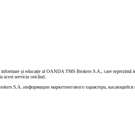
 informare și educație al OANDA TMS Brokers S.A., care reprezintă teme
a acest serviciu oricând.
kers S.A. информации маркетингового характера, касающейся п