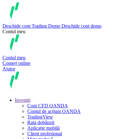
Deschide cont
Trading
Demo
Deschide cont demo
Contul meu
Contul meu
Comerț online
Ajutor
Investiți
Cont CFD OANDA
Contul de acțiuni OANDA
TradingView
Rata dobânzii
Aplicație mobilă
Client profesional