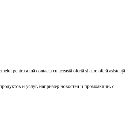
iul pentru a mă contacta cu această ofertă și care oferă asistență
родуктов и услуг, например новостей и промоакций, с