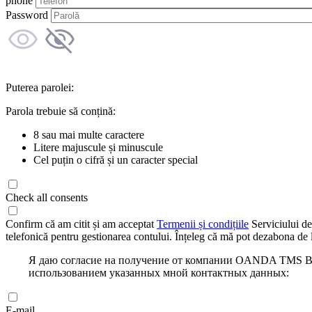
phone
Password
Puterea parolei:
Parola trebuie să conțină:
8 sau mai multe caractere
Litere majuscule și minuscule
Cel puțin o cifră și un caracter special
Check all consents
Confirm că am citit și am acceptat
Termenii și condițiile
Serviciului de
telefonică pentru gestionarea contului. Înțeleg că mă pot dezabona de l
Я даю согласие на получение от компании OANDA TMS Bro
использованием указанных мной контактных данных:
E-mail