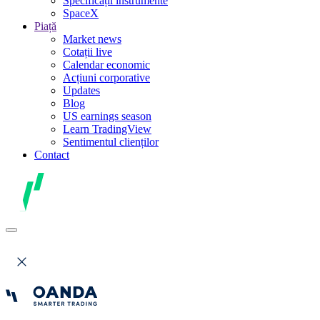
Specificații instrumente
SpaceX
Piață
Market news
Cotații live
Calendar economic
Acțiuni corporative
Updates
Blog
US earnings season
Learn TradingView
Sentimentul clienților
Contact