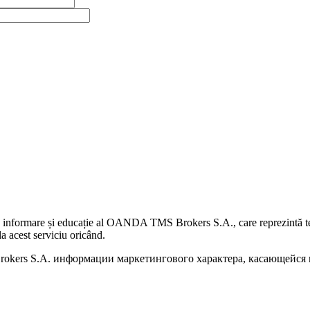
 informare și educație al OANDA TMS Brokers S.A., care reprezintă teme
a acest serviciu oricând.
kers S.A. информации маркетингового характера, касающейся п