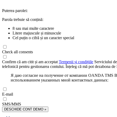
Puterea parolei:
Parola trebuie să conțină:
8 sau mai multe caractere
Litere majuscule și minuscule
Cel puțin o cifră și un caracter special
Check all consents
Confirm că am citit și am acceptat
Termenii și condițiile
Serviciului de
telefonică pentru gestionarea contului. Înțeleg că mă pot dezabona de l
Я даю согласие на получение от компании OANDA TMS Bro
использованием указанных мной контактных данных:
E-mail
SMS/MMS
DESCHIDE CONT DEMO »