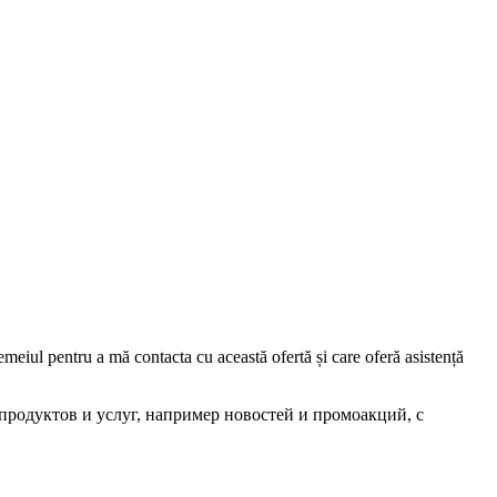
iul pentru a mă contacta cu această ofertă și care oferă asistență
родуктов и услуг, например новостей и промоакций, с