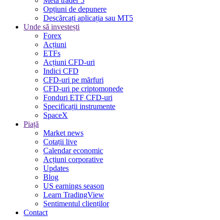
Meta trader 5
Opțiuni de depunere
Descărcați aplicația sau MT5
Unde să investești
Forex
Acțiuni
ETFs
Acțiuni CFD-uri
Indici CFD
CFD-uri pe mărfuri
CFD-uri pe criptomonede
Fonduri ETF CFD-uri
Specificații instrumente
SpaceX
Piață
Market news
Cotații live
Calendar economic
Acțiuni corporative
Updates
Blog
US earnings season
Learn TradingView
Sentimentul clienților
Contact