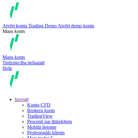
Atvērt kontu
Trading
Demo
Atvērt demo kontu
Mans konts
Mans konts
Tirdzniecība tiešsaistē
Help
Investē
Konto CFD
Brokeru konts
TradingView
Procenti par līdzekļiem
Mobilā lietotne
Profesionāls klients