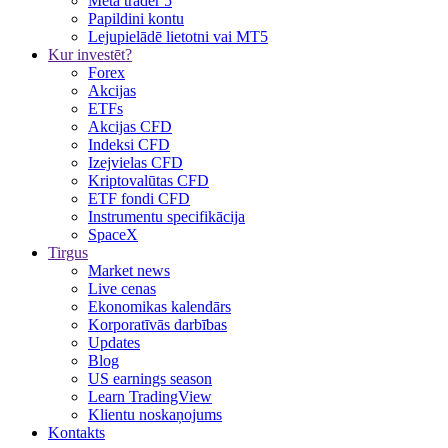
Meta trader 5
Papildini kontu
Lejupielādē lietotni vai MT5
Kur investēt?
Forex
Akcijas
ETFs
Akcijas CFD
Indeksi CFD
Izejvielas CFD
Kriptovalūtas CFD
ETF fondi CFD
Instrumentu specifikācija
SpaceX
Tirgus
Market news
Live cenas
Ekonomikas kalendārs
Korporatīvās darbības
Updates
Blog
US earnings season
Learn TradingView
Klientu noskaņojums
Kontakts