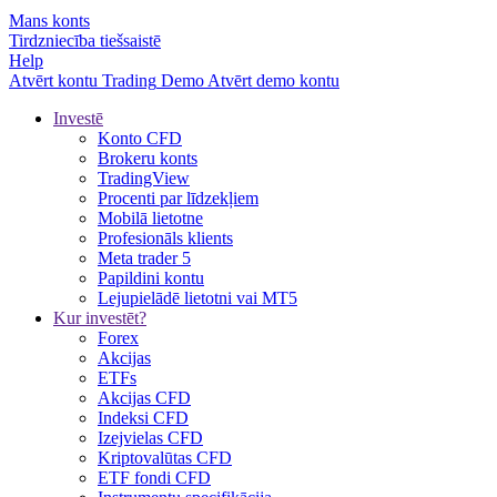
Mans konts
Tirdzniecība tiešsaistē
Help
Atvērt kontu
Trading
Demo
Atvērt demo kontu
Investē
Konto CFD
Brokeru konts
TradingView
Procenti par līdzekļiem
Mobilā lietotne
Profesionāls klients
Meta trader 5
Papildini kontu
Lejupielādē lietotni vai MT5
Kur investēt?
Forex
Akcijas
ETFs
Akcijas CFD
Indeksi CFD
Izejvielas CFD
Kriptovalūtas CFD
ETF fondi CFD