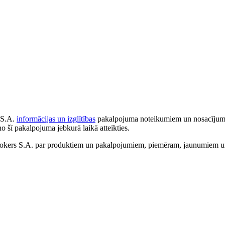
 S.A.
informācijas un izglītības
pakalpojuma noteikumiem un nosacījumiem
no šī pakalpojuma jebkurā laikā atteikties.
ers S.A. par produktiem un pakalpojumiem, piemēram, jaunumiem un 