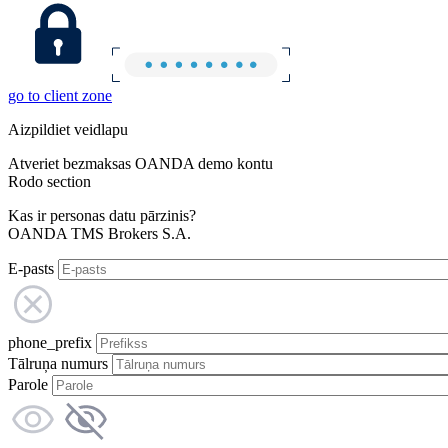
go to client zone
Aizpildiet veidlapu
Atveriet bezmaksas OANDA demo kontu
Rodo section
Kas ir personas datu pārzinis?
OANDA TMS Brokers S.A.
E-pasts
phone_prefix
Tālruņa numurs
Parole