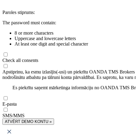
Paroles stiprums:
The password must contain:
8 or more characters
Uppercase and lowercase letters
At least one digit and special character
Check all consents
Apstiprinu, ka esmu izlasījis(-usi) un piekrītu OANDA TMS Brokers
nodrošinātu atbalstu pa tālruni konta pārvaldībai. Es saprotu, ka varu 
Es piekrītu saņemt mārketinga informāciju no OANDA TMS Brok
E-pasta
SMS/MMS
ATVĒRT DEMO KONTU »