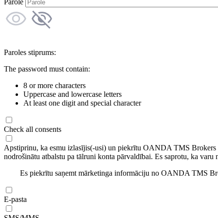
Parole
Paroles stiprums:
The password must contain:
8 or more characters
Uppercase and lowercase letters
At least one digit and special character
Check all consents
Apstiprinu, ka esmu izlasījis(-usi) un piekrītu OANDA TMS Brokers
nodrošinātu atbalstu pa tālruni konta pārvaldībai. Es saprotu, ka varu 
Es piekrītu saņemt mārketinga informāciju no OANDA TMS Brok
E-pasta
SMS/MMS