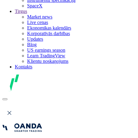
Instrumentu specifikācija
SpaceX
Tirgus
Market news
Live cenas
Ekonomikas kalendārs
Korporatīvās darbības
Updates
Blog
US earnings season
Learn TradingView
Klientu noskaņojums
Kontakts