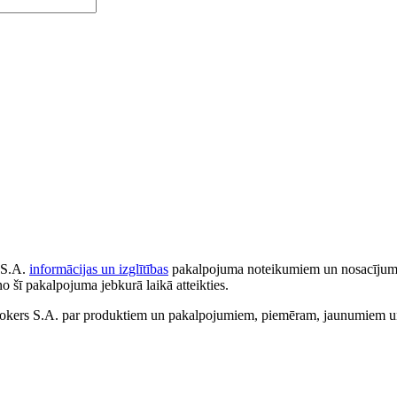
 S.A.
informācijas un izglītības
pakalpojuma noteikumiem un nosacījumiem
no šī pakalpojuma jebkurā laikā atteikties.
ers S.A. par produktiem un pakalpojumiem, piemēram, jaunumiem un 