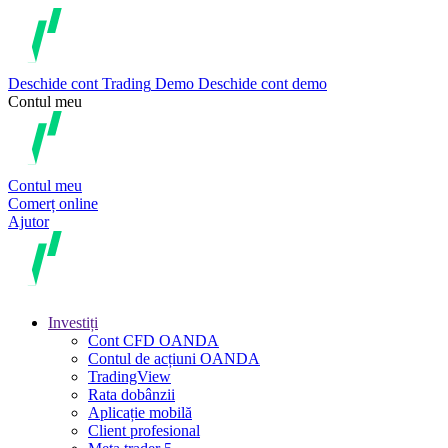
Deschide cont
Trading
Demo
Deschide cont demo
Contul meu
Contul meu
Comerț online
Ajutor
Investiți
Cont CFD OANDA
Contul de acțiuni OANDA
TradingView
Rata dobânzii
Aplicație mobilă
Client profesional