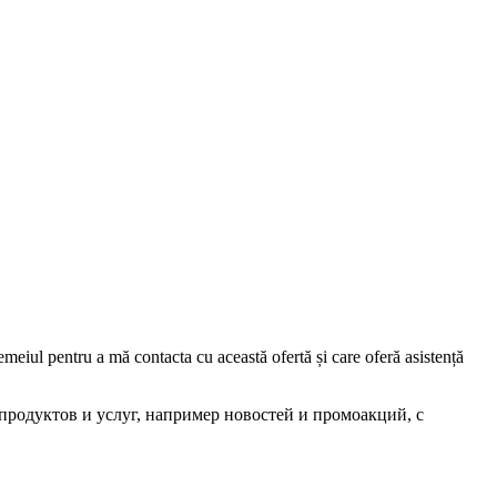
iul pentru a mă contacta cu această ofertă și care oferă asistență
родуктов и услуг, например новостей и промоакций, с