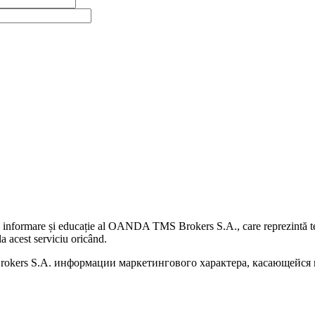
 informare și educație al OANDA TMS Brokers S.A., care reprezintă teme
a acest serviciu oricând.
kers S.A. информации маркетингового характера, касающейся п