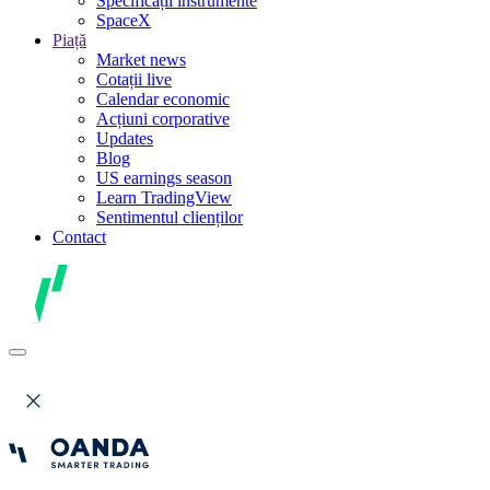
Specificații instrumente
SpaceX
Piață
Market news
Cotații live
Calendar economic
Acțiuni corporative
Updates
Blog
US earnings season
Learn TradingView
Sentimentul clienților
Contact