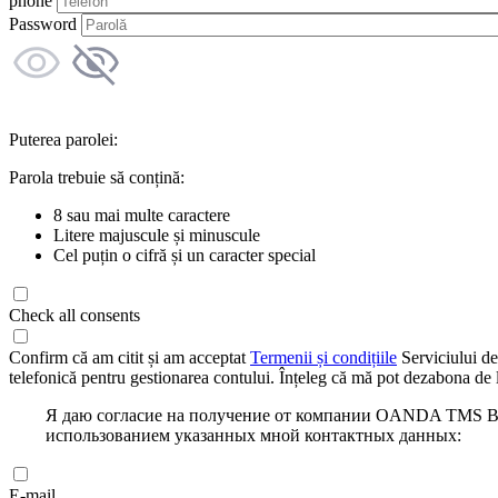
phone
Password
Puterea parolei:
Parola trebuie să conțină:
8 sau mai multe caractere
Litere majuscule și minuscule
Cel puțin o cifră și un caracter special
Check all consents
Confirm că am citit și am acceptat
Termenii și condițiile
Serviciului de
telefonică pentru gestionarea contului. Înțeleg că mă pot dezabona de l
Я даю согласие на получение от компании OANDA TMS Bro
использованием указанных мной контактных данных:
E-mail