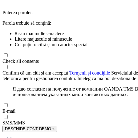
Puterea parolei:
Parola trebuie să conțină:
8 sau mai multe caractere
Litere majuscule și minuscule
Cel puțin o cifră și un caracter special
Check all consents
Confirm că am citit și am acceptat
Termenii și condițiile
Serviciului de
telefonică pentru gestionarea contului. Înțeleg că mă pot dezabona de l
Я даю согласие на получение от компании OANDA TMS Bro
использованием указанных мной контактных данных:
E-mail
SMS/MMS
DESCHIDE CONT DEMO »