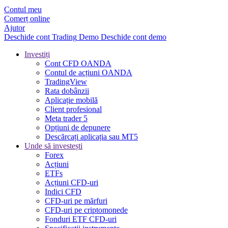
Contul meu
Comerț online
Ajutor
Deschide cont
Trading
Demo
Deschide cont demo
Investiți
Cont CFD OANDA
Contul de acțiuni OANDA
TradingView
Rata dobânzii
Aplicație mobilă
Client profesional
Meta trader 5
Opțiuni de depunere
Descărcați aplicația sau MT5
Unde să investești
Forex
Acțiuni
ETFs
Acțiuni CFD-uri
Indici CFD
CFD-uri pe mărfuri
CFD-uri pe criptomonede
Fonduri ETF CFD-uri