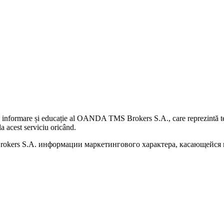
 informare și educație al OANDA TMS Brokers S.A., care reprezintă teme
a acest serviciu oricând.
kers S.A. информации маркетингового характера, касающейся п