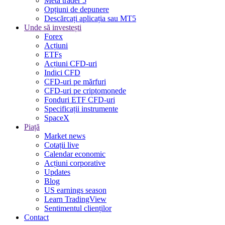
Meta trader 5
Opțiuni de depunere
Descărcați aplicația sau MT5
Unde să investești
Forex
Acțiuni
ETFs
Acțiuni CFD-uri
Indici CFD
CFD-uri pe mărfuri
CFD-uri pe criptomonede
Fonduri ETF CFD-uri
Specificații instrumente
SpaceX
Piață
Market news
Cotații live
Calendar economic
Acțiuni corporative
Updates
Blog
US earnings season
Learn TradingView
Sentimentul clienților
Contact