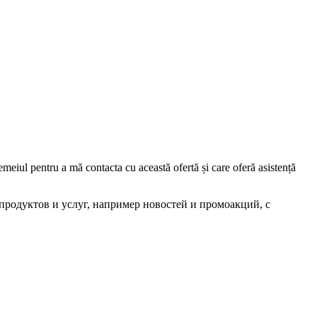
iul pentru a mă contacta cu această ofertă și care oferă asistență
родуктов и услуг, например новостей и промоакций, с