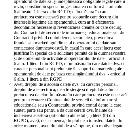
operatorul de date să își îndeplinească obligațiile legale care îi
revin, constând în special în gestionarea conformă – articolul
6 alineatul 1 litera c din RGPD; c. în măsura în care
prelucrarea este necesară pentru scopurile care decurg din
interesele legitime ale operatorului, cum ar fi efectuarea
decontărilor necesare și revendicarea creanțelor care decurg
din Contractul de servicii de informare și educaționale sau din
Contractul privind contul demo, securitatea, prevenirea
fraudei sau marketingul direct al operatorului de date sau
contactarea dumneavoastră, în cazul în care acest lucru este
justificat în special de o solicitare primită de la dumneavoastră
și de domeniul de activitate al operatorului de date – articolul
6 alin. 1 litera f din RGPD; d. în măsura în care datele dvs. cu
caracter personal sunt prelucrate în scopuri de marketing ale
operatorului de date pe baza consimțământului dvs. - articolul
6 alin. 1 litera a din RGPD.
Aveți dreptul de a accesa datele dvs. cu caracter personal,
dreptul de a le rectifica, de a le șterge și dreptul de a limita
prelucrarea datelor. În măsura în care prelucrarea este necesară
pentru executarea Contractului de servicii de informare și
educaționale sau a Contractului privind contul demo la care
sunteți parte sau pentru a da curs cererii dvs. înainte de
încheierea acestora (articolul 6 alineatul (1) litera (b) din
RGPD), aveți, de asemenea, dreptul de a transfera datele. În
orice moment, aveți dreptul de a vă opune, din motive legate