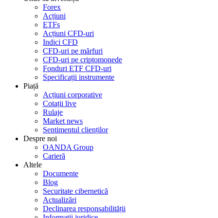
Forex
Acțiuni
ETFs
Acțiuni CFD-uri
Indici CFD
CFD-uri pe mărfuri
CFD-uri pe criptomonede
Fonduri ETF CFD-uri
Specificații instrumente
Piață
Acțiuni corporative
Cotații live
Rulaje
Market news
Sentimentul clienților
Despre noi
OANDA Group
Carieră
Altele
Documente
Blog
Securitate cibernetică
Actualizări
Declinarea responsabilității
Informații juridice