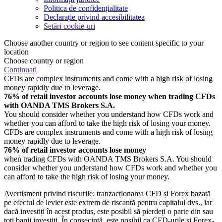
Politica de confidențialitate
Declarație privind accesibilitatea
Setări cookie-uri
Choose another country or region to see content specific to your
location
Choose country or region
Continuați
CFDs are complex instruments and come with a high risk of losing
money rapidly due to leverage.
76% of retail investor accounts lose money when trading CFDs
with OANDA TMS Brokers S.A.
You should consider whether you understand how CFDs work and
whether you can afford to take the high risk of losing your money.
CFDs are complex instruments and come with a high risk of losing
money rapidly due to leverage.
76% of retail investor accounts lose money
when trading CFDs with OANDA TMS Brokers S.A. You should
consider whether you understand how CFDs work and whether you
can afford to take the high risk of losing your money.
Avertisment privind riscurile: tranzacționarea CFD și Forex bazată
pe efectul de levier este extrem de riscantă pentru capitalul dvs., iar
dacă investiți în acest produs, este posibil să pierdeți o parte din sau
toți banii investiți. În consecință, este posibil ca CFD-urile și Forex-