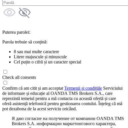
Puterea parolei:
Parola trebuie să conțină:
8 sau mai multe caractere
Litere majuscule și minuscule
Cel puțin o cifră și un caracter special
Check all consents
Confirm că am citit și am acceptat
Termenii și condițiile
Serviciului
de informare și educație al OANDA TMS Brokers S.A., care
reprezintă temeiul pentru a mă contacta cu această ofertă și care
oferă asistență telefonică pentru gestionarea contului. Înțeleg că mă
pot dezabona de la acest serviciu oricând.
Я даю согласие на получение от компании OANDA TMS
Brokers S.A. информации маркетингового характера,