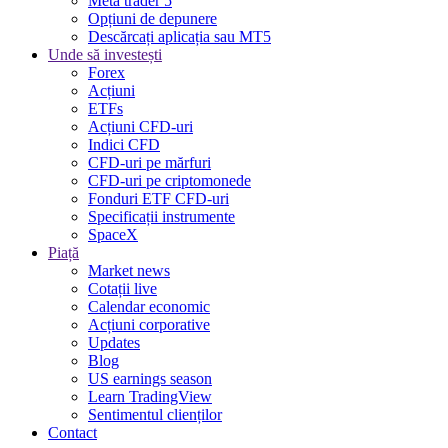
Meta trader 5
Opțiuni de depunere
Descărcați aplicația sau MT5
Unde să investești
Forex
Acțiuni
ETFs
Acțiuni CFD-uri
Indici CFD
CFD-uri pe mărfuri
CFD-uri pe criptomonede
Fonduri ETF CFD-uri
Specificații instrumente
SpaceX
Piață
Market news
Cotații live
Calendar economic
Acțiuni corporative
Updates
Blog
US earnings season
Learn TradingView
Sentimentul clienților
Contact