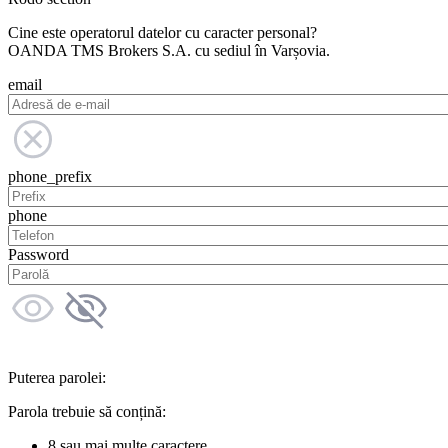
Cine este operatorul datelor cu caracter personal?
OANDA TMS Brokers S.A. cu sediul în Varșovia.
email
phone_prefix
phone
Password
Puterea parolei:
Parola trebuie să conțină:
8 sau mai multe caractere