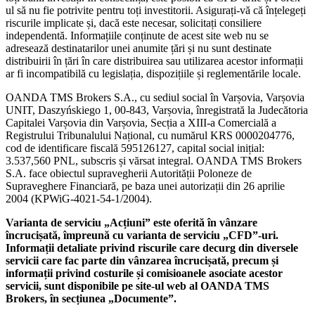
ul să nu fie potrivite pentru toți investitorii. Asigurați-vă că înțelegeți
riscurile implicate și, dacă este necesar, solicitați consiliere
independentă. Informațiile conținute de acest site web nu se
adresează destinatarilor unei anumite țări și nu sunt destinate
distribuirii în țări în care distribuirea sau utilizarea acestor informații
ar fi incompatibilă cu legislația, dispozițiile și reglementările locale.
OANDA TMS Brokers S.A., cu sediul social în Varșovia, Varșovia
UNIT, Daszyńskiego 1, 00-843, Varșovia, înregistrată la Judecătoria
Capitalei Varșovia din Varșovia, Secția a XIII-a Comercială a
Registrului Tribunalului Național, cu numărul KRS 0000204776,
cod de identificare fiscală 595126127, capital social inițial:
3.537,560 PNL, subscris și vărsat integral. OANDA TMS Brokers
S.A. face obiectul supravegherii Autorității Poloneze de
Supraveghere Financiară, pe baza unei autorizații din 26 aprilie
2004 (KPWiG-4021-54-1/2004).
Varianta de serviciu „Acțiuni” este oferită în vânzare
încrucișată, împreună cu varianta de serviciu „CFD”-uri.
Informații detaliate privind riscurile care decurg din diversele
servicii care fac parte din vânzarea încrucișată, precum și
informații privind costurile și comisioanele asociate acestor
servicii, sunt disponibile pe site-ul web al OANDA TMS
Brokers, în secțiunea „Documente”.