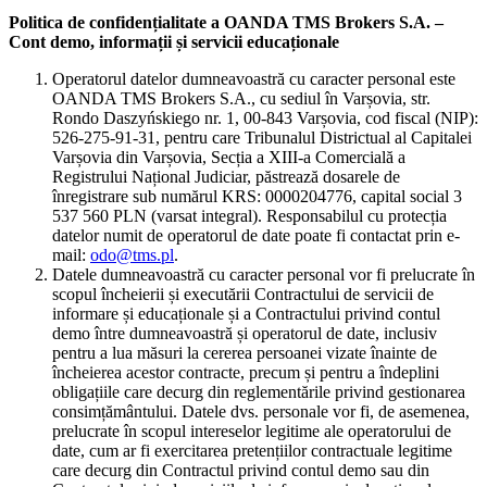
Politica de confidențialitate a OANDA TMS Brokers S.A. –
Cont demo, informații și servicii educaționale
Operatorul datelor dumneavoastră cu caracter personal este
OANDA TMS Brokers S.A., cu sediul în Varșovia, str.
Rondo Daszyńskiego nr. 1, 00-843 Varșovia, cod fiscal (NIP):
526-275-91-31, pentru care Tribunalul Districtual al Capitalei
Varșovia din Varșovia, Secția a XIII-a Comercială a
Registrului Național Judiciar, păstrează dosarele de
înregistrare sub numărul KRS: 0000204776, capital social 3
537 560 PLN (varsat integral). Responsabilul cu protecția
datelor numit de operatorul de date poate fi contactat prin e-
mail:
odo@tms.pl
.
Datele dumneavoastră cu caracter personal vor fi prelucrate în
scopul încheierii și executării Contractului de servicii de
informare și educaționale și a Contractului privind contul
demo între dumneavoastră și operatorul de date, inclusiv
pentru a lua măsuri la cererea persoanei vizate înainte de
încheierea acestor contracte, precum și pentru a îndeplini
obligațiile care decurg din reglementările privind gestionarea
consimțământului. Datele dvs. personale vor fi, de asemenea,
prelucrate în scopul intereselor legitime ale operatorului de
date, cum ar fi exercitarea pretențiilor contractuale legitime
care decurg din Contractul privind contul demo sau din