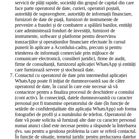
servicii de plăți rapide, societăți din grupul de capital din care
face parte operatorul de date, curieri, operatori poștali,
autorități de supraveghere, autorități de informații financiare,
furnizori de date de piață, furnizori de instrumente de
prevenire a fraudei și de combatere a spălării banilor, entități
care administrează fonduri de investiții, furnizori de
instrumente, software și platforme pentru deservirea
tranzacțiilor și operațiunilor financiare efectuate în cursul
punerii în aplicare a Acordului-cadru, precum și pentru
trimiterea de informații comerciale prin mijloace de
comunicare electronică, consilieri juridici, firme de audit,
firme de consultanță, furnizorul aplicației WhatsApp și entități
care furnizează servere și stochează date.
Contactul cu operatorul de date prin intermediul aplicației
WhatsApp poate fi inițiat de dumneavoastră sau de către
operatorul de date, în cazul în care este necesar să vă
contacteze pentru a finaliza procesul de deschidere a contului
(cont activ). În consecință, datele dumneavoastră cu caracter
personal pot fi transmise operatorului de date (în funcție de
setările de confidențialitate din aplicația WhatsApp) sub forma
fotografiei de profil și a numărului de telefon. Operatorul de
date vă poate solicita să furnizați alte date cu caracter personal
numai atunci când este necesar pentru a răspunde la întrebarea
dvs. sau pentru a gestiona problema la care se referă contactul.
În funcție de situație, temeiul juridic pentru prelucrarea datelor