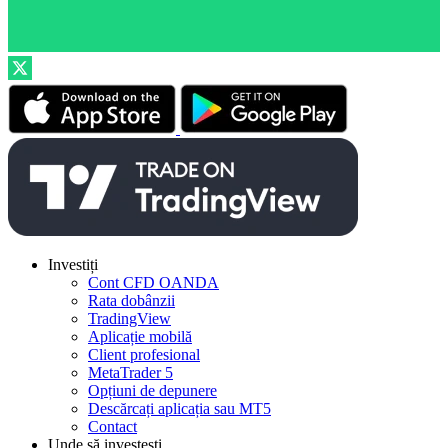
Investiți
Cont CFD OANDA
Rata dobânzii
TradingView
Aplicație mobilă
Client profesional
MetaTrader 5
Opțiuni de depunere
Descărcați aplicația sau MT5
Contact
Unde să investești