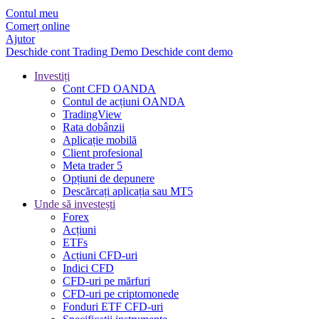
Contul meu
Comerț online
Ajutor
Deschide cont
Trading
Demo
Deschide cont demo
Investiți
Cont CFD OANDA
Contul de acțiuni OANDA
TradingView
Rata dobânzii
Aplicație mobilă
Client profesional
Meta trader 5
Opțiuni de depunere
Descărcați aplicația sau MT5
Unde să investești
Forex
Acțiuni
ETFs
Acțiuni CFD-uri
Indici CFD
CFD-uri pe mărfuri
CFD-uri pe criptomonede
Fonduri ETF CFD-uri