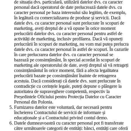
de situația dvs. particulară, utilizării datelor dvs. cu caracter
personal dacă operatorul de date prelucrează datele dvs. cu
caracter personal pe baza interesului său legitim, de exemplu,
în legătură cu comercializarea de produse și servicii. Dacă
datele dvs. cu caracter personal sunt prelucrate în scopuri de
marketing, aveți dreptul de a vă opune în orice moment
prelucrării datelor dvs. cu caracter personal pentru astfel de
activități de marketing, inclusiv profilarea. Dacă vă opuneți
prelucrării în scopuri de marketing, nu vom mai putea prelucra
datele dvs. cu caracter personal în astfel de scopuri. În cazurile
în care prelucrarea datelor dvs. cu caracter personal se
bazează pe consimțământ, în special acordat în scopuri de
marketing ale operatorului de date, aveți dreptul să vă retrageți
consimțământul în orice moment, fără a afecta legalitatea
prelucrării bazate pe consimțământ înainte de retragerea
acestuia. Dacă considerați că datele dvs. sunt prelucrate în
contradicție cu cerințele legale, puteți depune o plângere la
autoritatea de supraveghere competentă, respectiv la
Președintele Oficiului pentru Protecția Datelor cu Caracter
Personal din Polonia.
Furnizarea datelor este voluntară, dar necesară pentru
încheierea Contractului de servicii de informare și
educaționale și a Contractului privind contul demo.
Datele dumneavoastră cu caracter personal pot fi transferate
către următoarele categorii de entități: bănci, entități care oferă