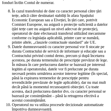
fonduri în/din Contul de numerar.
În cazul transferului de date cu caracter personal către țări
terțe, adică către destinatari stabiliți în afara Spațiului
Economic European sau a Elveției, în țări care, potrivit
Comisiei Europene, nu asigură o protecție suficientă a datelor
(țări terțe care nu asigură un nivel adecvat de protecție),
operatorul de date efectuează transferul utilizând mecanisme
conforme cu legislația aplicabilă, printre care se numără,
printre altele, „clauzele contractuale standard” ale UE.
Datele dumneavoastră cu caracter personal vor fi stocate pe
durata Contractului de servicii de informare și educație sau a
Contractului privind contul demo, precum și după încetarea
acestora, pe durata termenului de prescripție prevăzut de lege.
În măsura în care prelucrarea datelor se bazează pe interesul
legitim al operatorului, datele vor fi prelucrate pe durata
necesară pentru urmărirea acestor interese legitime (în special,
până la expirarea termenelor de prescripție pentru
revendicările prevăzute de legile aplicabile), dar nu mai mult
decât până la momentul recunoașterii obiecției. Cu toate
acestea, dacă prelucrarea datelor dvs. cu caracter personal se
bazează pe consimțământ – până la retragerea efectivă a
acestui consimțământ.
Operatorul nu va utiliza procesele decizionale automatizate
împotriva dumneavoastră.