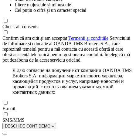
Litere majuscule și minuscule
Cel puțin o cifră și un caracter special
Check all consents
Confirm că am citit și am acceptat
Termenii și condițiile
Serviciului
de informare și educație al OANDA TMS Brokers S.A., care
reprezintă temeiul pentru a mă contacta cu această ofertă și care
oferă asistență telefonică pentru gestionarea contului. Înțeleg că mă
pot dezabona de la acest serviciu oricând.
Я даю согласие на получение от компании OANDA TMS
Brokers S.A. информации маркетингового характера,
касающейся продуктов и услуг, например новостей и
промоакций, с использованием указанных мной
контактных данных:
E-mail
SMS/MMS
DESCHIDE CONT DEMO »