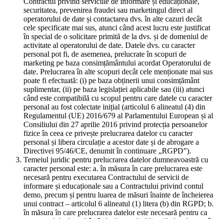
Contractul privind serviciile de informare și educaționale,
securitatea, prevenirea fraudei sau marketingul direct al
operatorului de date și contactarea dvs. în alte cazuri decât
cele specificate mai sus, atunci când acest lucru este justificat
în special de o solicitare primită de la dvs. și de domeniul de
activitate al operatorului de date. Datele dvs. cu caracter
personal pot fi, de asemenea, prelucrate în scopuri de
marketing pe baza consimțământului acordat Operatorului de
date. Prelucrarea în alte scopuri decât cele menționate mai sus
poate fi efectuată: (i) pe baza obținerii unui consimțământ
suplimentar, (ii) pe baza legislației aplicabile sau (iii) atunci
când este compatibilă cu scopul pentru care datele cu caracter
personal au fost colectate inițial (articolul 6 alineatul (4) din
Regulamentul (UE) 2016/679 al Parlamentului European și al
Consiliului din 27 aprilie 2016 privind protecția persoanelor
fizice în ceea ce privește prelucrarea datelor cu caracter
personal și libera circulație a acestor date și de abrogare a
Directivei 95/46/CE, denumit în continuare „RGPD”).
Temeiul juridic pentru prelucrarea datelor dumneavoastră cu
caracter personal este: a. în măsura în care prelucrarea este
necesară pentru executarea Contractului de servicii de
informare și educaționale sau a Contractului privind contul
demo, precum și pentru luarea de măsuri înainte de încheierea
unui contract – articolul 6 alineatul (1) litera (b) din RGPD; b.
în măsura în care prelucrarea datelor este necesară pentru ca