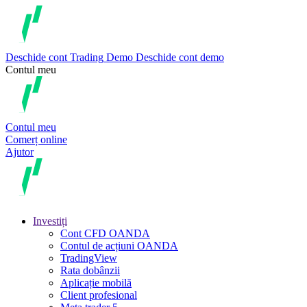
Deschide cont
Trading
Demo
Deschide cont demo
Contul meu
Contul meu
Comerț online
Ajutor
Investiți
Cont CFD OANDA
Contul de acțiuni OANDA
TradingView
Rata dobânzii
Aplicație mobilă
Client profesional