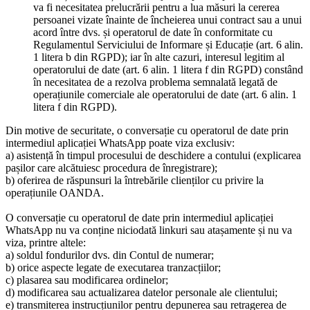
va fi necesitatea prelucrării pentru a lua măsuri la cererea
persoanei vizate înainte de încheierea unui contract sau a unui
acord între dvs. și operatorul de date în conformitate cu
Regulamentul Serviciului de Informare și Educație (art. 6 alin.
1 litera b din RGPD); iar în alte cazuri, interesul legitim al
operatorului de date (art. 6 alin. 1 litera f din RGPD) constând
în necesitatea de a rezolva problema semnalată legată de
operațiunile comerciale ale operatorului de date (art. 6 alin. 1
litera f din RGPD).
Din motive de securitate, o conversație cu operatorul de date prin
intermediul aplicației WhatsApp poate viza exclusiv:
a) asistență în timpul procesului de deschidere a contului (explicarea
pașilor care alcătuiesc procedura de înregistrare);
b) oferirea de răspunsuri la întrebările clienților cu privire la
operațiunile OANDA.
O conversație cu operatorul de date prin intermediul aplicației
WhatsApp nu va conține niciodată linkuri sau atașamente și nu va
viza, printre altele:
a) soldul fondurilor dvs. din Contul de numerar;
b) orice aspecte legate de executarea tranzacțiilor;
c) plasarea sau modificarea ordinelor;
d) modificarea sau actualizarea datelor personale ale clientului;
e) transmiterea instrucțiunilor pentru depunerea sau retragerea de