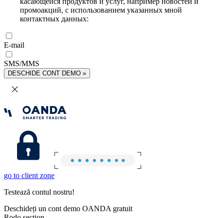
касающейся продуктов и услуг, например новостей и
промоакций, с использованием указанных мной
контактных данных:
E-mail
SMS/MMS
DESCHIDE CONT DEMO »
go to client zone
Testează contul nostru!
Deschideți un cont demo OANDA gratuit
Rodo section