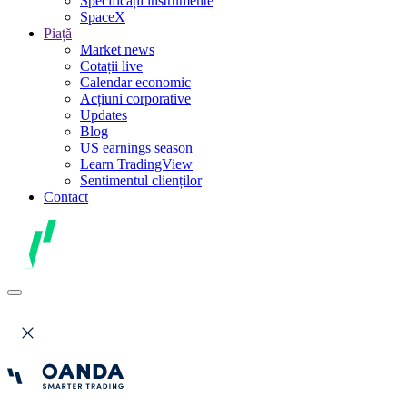
Specificații instrumente
SpaceX
Piață
Market news
Cotații live
Calendar economic
Acțiuni corporative
Updates
Blog
US earnings season
Learn TradingView
Sentimentul clienților
Contact