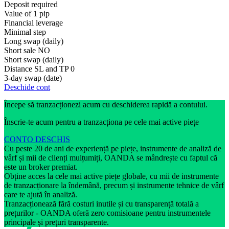
Deposit required
Value of 1 pip
Financial leverage
Minimal step
Long swap (daily)
Short sale
NO
Short swap (daily)
Distance SL and TP
0
3-day swap (date)
Deschide cont
Începe să tranzacționezi acum cu deschiderea rapidă a contului.
Înscrie-te acum pentru a tranzacționa pe cele mai active piețe
CONTO DESCHIS
Cu peste 20 de ani de experiență pe piețe, instrumente de analiză de
vârf și mii de clienți mulțumiți, OANDA se mândrește cu faptul că
este un broker premiat.
Obține acces la cele mai active piețe globale, cu mii de instrumente
de tranzacționare la îndemână, precum și instrumente tehnice de vârf
care te ajută în analiză.
Tranzacționează fără costuri inutile și cu transparență totală a
prețurilor - OANDA oferă zero comisioane pentru instrumentele
principale și prețuri transparente.