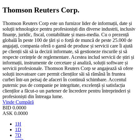
Thomson Reuters Corp.
Thomson Reuters Corp este un furnizor lider de informații, date și
soluții tehnologice pentru profesioniști din diverse industrii, inclusiv
finanțe, juridic, fiscal, contabilitate și mass-media. Cu o prezență
globală în peste 100 de țări și o forță de muncă de peste 25.000 de
angajați, compania oferă o gamă de produse și servicii care îi ajută
pe clienții săi să ia decizii informate, să gestioneze riscurile și să
respecte cerințele de reglementare. Acestea includ servicii de știri și
informații, instrumente de cercetare și analiză, soluții software și
servicii profesionale. Thomson Reuters Corp se angajează să ofere
soluții inovatoare care permit clienților săi să rămână în fruntea
curbei într-un peisaj de afaceri în continuă schimbare. Accentul
puternic pus de companie pe integritate, excelență și satisfacția
clienților a făcut-o un partener de încredere pentru întreprinderi și
profesioniști din întreaga lume.
Vinde
Cumpără
BID
0.0000
ASK
0.0000
1H
1D
7D