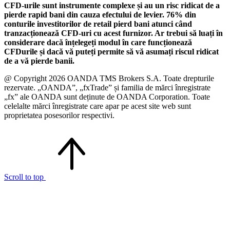
CFD-urile sunt instrumente complexe și au un risc ridicat de a
pierde rapid bani din cauza efectului de levier. 76% din
conturile investitorilor de retail pierd bani atunci când
tranzacționează CFD-uri cu acest furnizor. Ar trebui să luați în
considerare dacă înțelegeți modul în care funcționează
CFDurile și dacă vă puteți permite să vă asumați riscul ridicat
de a vă pierde banii.
@ Copyright 2026 OANDA TMS Brokers S.A. Toate drepturile
rezervate. „OANDA”, „fxTrade” și familia de mărci înregistrate
„fx” ale OANDA sunt deținute de OANDA Corporation. Toate
celelalte mărci înregistrate care apar pe acest site web sunt
proprietatea posesorilor respectivi.
Scroll to top