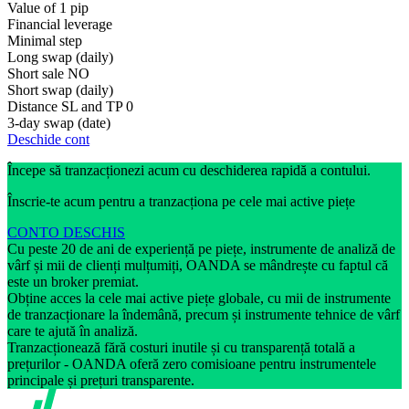
Value of 1 pip
Financial leverage
Minimal step
Long swap (daily)
Short sale
NO
Short swap (daily)
Distance SL and TP
0
3-day swap (date)
Deschide cont
Începe să tranzacționezi acum cu deschiderea rapidă a contului.
Înscrie-te acum pentru a tranzacționa pe cele mai active piețe
CONTO DESCHIS
Cu peste 20 de ani de experiență pe piețe, instrumente de analiză de
vârf și mii de clienți mulțumiți, OANDA se mândrește cu faptul că
este un broker premiat.
Obține acces la cele mai active piețe globale, cu mii de instrumente
de tranzacționare la îndemână, precum și instrumente tehnice de vârf
care te ajută în analiză.
Tranzacționează fără costuri inutile și cu transparență totală a
prețurilor - OANDA oferă zero comisioane pentru instrumentele
principale și prețuri transparente.