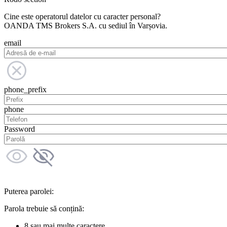
Cine este operatorul datelor cu caracter personal?
OANDA TMS Brokers S.A. cu sediul în Varșovia.
email
phone_prefix
phone
Password
Puterea parolei:
Parola trebuie să conțină:
8 sau mai multe caractere