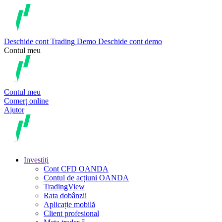
Deschide cont
Trading
Demo
Deschide cont demo
Contul meu
Contul meu
Comerț online
Ajutor
Investiți
Cont CFD OANDA
Contul de acțiuni OANDA
TradingView
Rata dobânzii
Aplicație mobilă
Client profesional