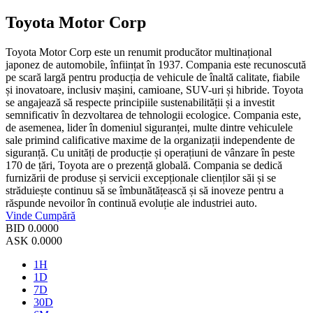
Toyota Motor Corp
Toyota Motor Corp este un renumit producător multinațional
japonez de automobile, înființat în 1937. Compania este recunoscută
pe scară largă pentru producția de vehicule de înaltă calitate, fiabile
și inovatoare, inclusiv mașini, camioane, SUV-uri și hibride. Toyota
se angajează să respecte principiile sustenabilității și a investit
semnificativ în dezvoltarea de tehnologii ecologice. Compania este,
de asemenea, lider în domeniul siguranței, multe dintre vehiculele
sale primind calificative maxime de la organizații independente de
siguranță. Cu unități de producție și operațiuni de vânzare în peste
170 de țări, Toyota are o prezență globală. Compania se dedică
furnizării de produse și servicii excepționale clienților săi și se
străduiește continuu să se îmbunătățească și să inoveze pentru a
răspunde nevoilor în continuă evoluție ale industriei auto.
Vinde
Cumpără
BID
0.0000
ASK
0.0000
1H
1D
7D
30D