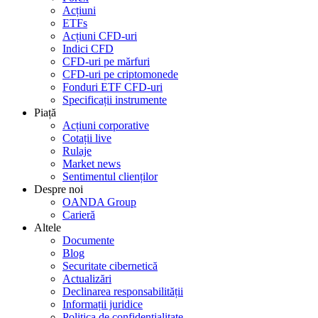
Acțiuni
ETFs
Acțiuni CFD-uri
Indici CFD
CFD-uri pe mărfuri
CFD-uri pe criptomonede
Fonduri ETF CFD-uri
Specificații instrumente
Piață
Acțiuni corporative
Cotații live
Rulaje
Market news
Sentimentul clienților
Despre noi
OANDA Group
Carieră
Altele
Documente
Blog
Securitate cibernetică
Actualizări
Declinarea responsabilității
Informații juridice
Politica de confidențialitate