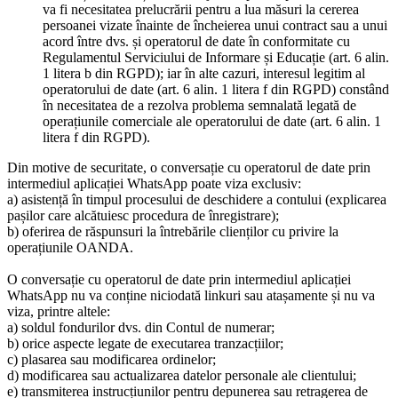
va fi necesitatea prelucrării pentru a lua măsuri la cererea
persoanei vizate înainte de încheierea unui contract sau a unui
acord între dvs. și operatorul de date în conformitate cu
Regulamentul Serviciului de Informare și Educație (art. 6 alin.
1 litera b din RGPD); iar în alte cazuri, interesul legitim al
operatorului de date (art. 6 alin. 1 litera f din RGPD) constând
în necesitatea de a rezolva problema semnalată legată de
operațiunile comerciale ale operatorului de date (art. 6 alin. 1
litera f din RGPD).
Din motive de securitate, o conversație cu operatorul de date prin
intermediul aplicației WhatsApp poate viza exclusiv:
a) asistență în timpul procesului de deschidere a contului (explicarea
pașilor care alcătuiesc procedura de înregistrare);
b) oferirea de răspunsuri la întrebările clienților cu privire la
operațiunile OANDA.
O conversație cu operatorul de date prin intermediul aplicației
WhatsApp nu va conține niciodată linkuri sau atașamente și nu va
viza, printre altele:
a) soldul fondurilor dvs. din Contul de numerar;
b) orice aspecte legate de executarea tranzacțiilor;
c) plasarea sau modificarea ordinelor;
d) modificarea sau actualizarea datelor personale ale clientului;
e) transmiterea instrucțiunilor pentru depunerea sau retragerea de