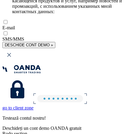
касающейся продуктов и услуг, например новостей и
промоакций, с использованием указанных мной
контактных данных:
E-mail
SMS/MMS
DESCHIDE CONT DEMO »
go to client zone
Testează contul nostru!
Deschideți un cont demo OANDA gratuit
Rodo section