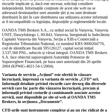
riscurile implicate și, dacă este necesar, solicitați consiliere
independentă. Informațiile conținute de acest site web nu se
adresează destinatarilor unei anumite țări și nu sunt destinate
distribuirii în țări în care distribuirea sau utilizarea acestor informații
ar fi incompatibilă cu legislația, dispozițiile și reglementările locale.
OANDA TMS Brokers S.A., cu sediul social în Varșovia, Varșovia
UNIT, Daszyńskiego 1, 00-843, Varșovia, înregistrată la Judecătoria
Capitalei Varșovia din Varșovia, Secția a XIII-a Comercială a
Registrului Tribunalului Național, cu numărul KRS 0000204776,
cod de identificare fiscală 595126127, capital social inițial:
3.537,560 PNL, subscris și vărsat integral. OANDA TMS Brokers
S.A. face obiectul supravegherii Autorității Poloneze de
Supraveghere Financiară, pe baza unei autorizații din 26 aprilie
2004 (KPWiG-4021-54-1/2004).
Varianta de serviciu „Acțiuni” este oferită în vânzare
încrucișată, împreună cu varianta de serviciu „CFD”-uri.
Informații detaliate privind riscurile care decurg din diversele
servicii care fac parte din vânzarea încrucișată, precum și
informații privind costurile și comisioanele asociate acestor
servicii, sunt disponibile pe site-ul web al OANDA TMS
Brokers, în secțiunea „Documente”.
CFD-urile sunt instrumente complexe și au un risc ridicat de a