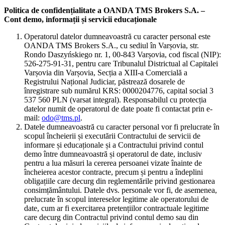
Politica de confidențialitate a OANDA TMS Brokers S.A. –
Cont demo, informații și servicii educaționale
Operatorul datelor dumneavoastră cu caracter personal este
OANDA TMS Brokers S.A., cu sediul în Varșovia, str.
Rondo Daszyńskiego nr. 1, 00-843 Varșovia, cod fiscal (NIP):
526-275-91-31, pentru care Tribunalul Districtual al Capitalei
Varșovia din Varșovia, Secția a XIII-a Comercială a
Registrului Național Judiciar, păstrează dosarele de
înregistrare sub numărul KRS: 0000204776, capital social 3
537 560 PLN (varsat integral). Responsabilul cu protecția
datelor numit de operatorul de date poate fi contactat prin e-
mail:
odo@tms.pl
.
Datele dumneavoastră cu caracter personal vor fi prelucrate în
scopul încheierii și executării Contractului de servicii de
informare și educaționale și a Contractului privind contul
demo între dumneavoastră și operatorul de date, inclusiv
pentru a lua măsuri la cererea persoanei vizate înainte de
încheierea acestor contracte, precum și pentru a îndeplini
obligațiile care decurg din reglementările privind gestionarea
consimțământului. Datele dvs. personale vor fi, de asemenea,
prelucrate în scopul intereselor legitime ale operatorului de
date, cum ar fi exercitarea pretențiilor contractuale legitime
care decurg din Contractul privind contul demo sau din