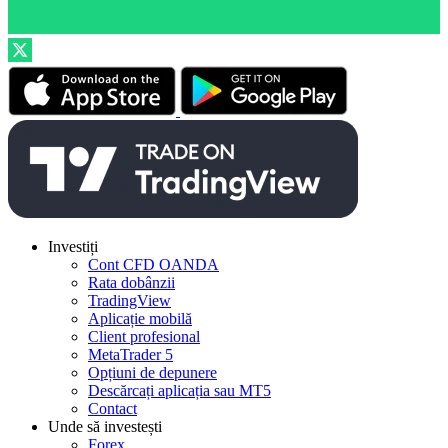
Investiți
Cont CFD OANDA
Rata dobânzii
TradingView
Aplicație mobilă
Client profesional
MetaTrader 5
Opțiuni de depunere
Descărcați aplicația sau MT5
Contact
Unde să investești
Forex