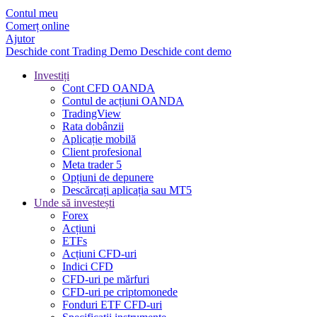
Contul meu
Comerț online
Ajutor
Deschide cont
Trading
Demo
Deschide cont demo
Investiți
Cont CFD OANDA
Contul de acțiuni OANDA
TradingView
Rata dobânzii
Aplicație mobilă
Client profesional
Meta trader 5
Opțiuni de depunere
Descărcați aplicația sau MT5
Unde să investești
Forex
Acțiuni
ETFs
Acțiuni CFD-uri
Indici CFD
CFD-uri pe mărfuri
CFD-uri pe criptomonede
Fonduri ETF CFD-uri