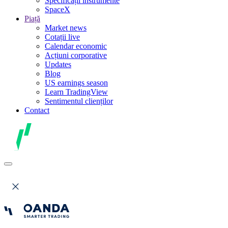
Specificații instrumente
SpaceX
Piață
Market news
Cotații live
Calendar economic
Acțiuni corporative
Updates
Blog
US earnings season
Learn TradingView
Sentimentul clienților
Contact