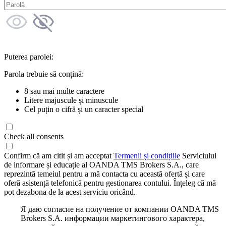
Puterea parolei:
Parola trebuie să conțină:
8 sau mai multe caractere
Litere majuscule și minuscule
Cel puțin o cifră și un caracter special
Check all consents
Confirm că am citit și am acceptat
Termenii și condițiile
Serviciului
de informare și educație al OANDA TMS Brokers S.A., care
reprezintă temeiul pentru a mă contacta cu această ofertă și care
oferă asistență telefonică pentru gestionarea contului. Înțeleg că mă
pot dezabona de la acest serviciu oricând.
Я даю согласие на получение от компании OANDA TMS
Brokers S.A. информации маркетингового характера,