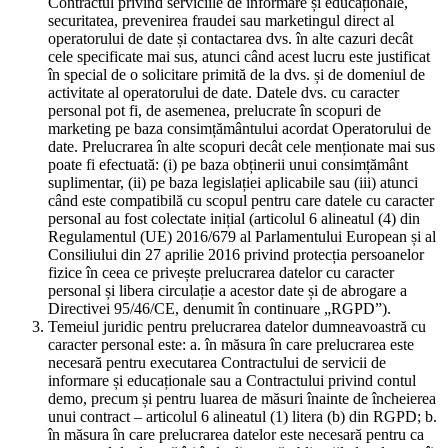
Contractul privind serviciile de informare și educaționale,
securitatea, prevenirea fraudei sau marketingul direct al
operatorului de date și contactarea dvs. în alte cazuri decât
cele specificate mai sus, atunci când acest lucru este justificat
în special de o solicitare primită de la dvs. și de domeniul de
activitate al operatorului de date. Datele dvs. cu caracter
personal pot fi, de asemenea, prelucrate în scopuri de
marketing pe baza consimțământului acordat Operatorului de
date. Prelucrarea în alte scopuri decât cele menționate mai sus
poate fi efectuată: (i) pe baza obținerii unui consimțământ
suplimentar, (ii) pe baza legislației aplicabile sau (iii) atunci
când este compatibilă cu scopul pentru care datele cu caracter
personal au fost colectate inițial (articolul 6 alineatul (4) din
Regulamentul (UE) 2016/679 al Parlamentului European și al
Consiliului din 27 aprilie 2016 privind protecția persoanelor
fizice în ceea ce privește prelucrarea datelor cu caracter
personal și libera circulație a acestor date și de abrogare a
Directivei 95/46/CE, denumit în continuare „RGPD”).
Temeiul juridic pentru prelucrarea datelor dumneavoastră cu
caracter personal este: a. în măsura în care prelucrarea este
necesară pentru executarea Contractului de servicii de
informare și educaționale sau a Contractului privind contul
demo, precum și pentru luarea de măsuri înainte de încheierea
unui contract – articolul 6 alineatul (1) litera (b) din RGPD; b.
în măsura în care prelucrarea datelor este necesară pentru ca