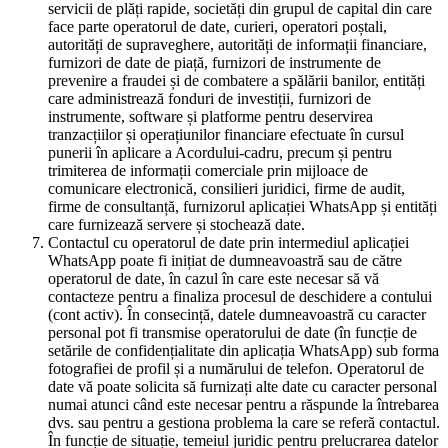
servicii de plăți rapide, societăți din grupul de capital din care
face parte operatorul de date, curieri, operatori poștali,
autorități de supraveghere, autorități de informații financiare,
furnizori de date de piață, furnizori de instrumente de
prevenire a fraudei și de combatere a spălării banilor, entități
care administrează fonduri de investiții, furnizori de
instrumente, software și platforme pentru deservirea
tranzacțiilor și operațiunilor financiare efectuate în cursul
punerii în aplicare a Acordului-cadru, precum și pentru
trimiterea de informații comerciale prin mijloace de
comunicare electronică, consilieri juridici, firme de audit,
firme de consultanță, furnizorul aplicației WhatsApp și entități
care furnizează servere și stochează date.
Contactul cu operatorul de date prin intermediul aplicației
WhatsApp poate fi inițiat de dumneavoastră sau de către
operatorul de date, în cazul în care este necesar să vă
contacteze pentru a finaliza procesul de deschidere a contului
(cont activ). În consecință, datele dumneavoastră cu caracter
personal pot fi transmise operatorului de date (în funcție de
setările de confidențialitate din aplicația WhatsApp) sub forma
fotografiei de profil și a numărului de telefon. Operatorul de
date vă poate solicita să furnizați alte date cu caracter personal
numai atunci când este necesar pentru a răspunde la întrebarea
dvs. sau pentru a gestiona problema la care se referă contactul.
În funcție de situație, temeiul juridic pentru prelucrarea datelor