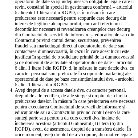
operatorul de date să își îndeplinească obligațiile legale care îi
revin, constând în special în gestionarea conformă – articolul
6 alineatul 1 litera c din RGPD; c. în măsura în care
prelucrarea este necesară pentru scopurile care decurg din
interesele legitime ale operatorului, cum ar fi efectuarea
decontărilor necesare și revendicarea creanțelor care decurg
din Contractul de servicii de informare și educaționale sau din
Contractul privind contul demo, securitatea, prevenirea
fraudei sau marketingul direct al operatorului de date sau
contactarea dumneavoastră, în cazul în care acest lucru este
justificat în special de o solicitare primită de la dumneavoastră
și de domeniul de activitate al operatorului de date – articolul
6 alin. 1 litera f din RGPD; d. în măsura în care datele dvs. cu
caracter personal sunt prelucrate în scopuri de marketing ale
operatorului de date pe baza consimțământului dvs. - articolul
6 alin. 1 litera a din RGPD.
Aveți dreptul de a accesa datele dvs. cu caracter personal,
dreptul de a le rectifica, de a le șterge și dreptul de a limita
prelucrarea datelor. În măsura în care prelucrarea este necesară
pentru executarea Contractului de servicii de informare și
educaționale sau a Contractului privind contul demo la care
sunteți parte sau pentru a da curs cererii dvs. înainte de
încheierea acestora (articolul 6 alineatul (1) litera (b) din
RGPD), aveți, de asemenea, dreptul de a transfera datele. În
orice moment, aveți dreptul de a vă opune, din motive legate