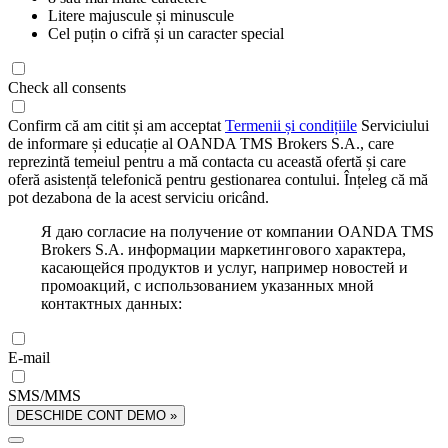
Litere majuscule și minuscule
Cel puțin o cifră și un caracter special
Check all consents
Confirm că am citit și am acceptat
Termenii și condițiile
Serviciului
de informare și educație al OANDA TMS Brokers S.A., care
reprezintă temeiul pentru a mă contacta cu această ofertă și care
oferă asistență telefonică pentru gestionarea contului. Înțeleg că mă
pot dezabona de la acest serviciu oricând.
Я даю согласие на получение от компании OANDA TMS
Brokers S.A. информации маркетингового характера,
касающейся продуктов и услуг, например новостей и
промоакций, с использованием указанных мной
контактных данных:
E-mail
SMS/MMS
DESCHIDE CONT DEMO »