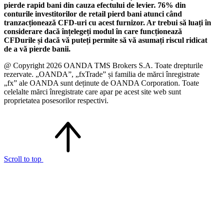
pierde rapid bani din cauza efectului de levier. 76% din
conturile investitorilor de retail pierd bani atunci când
tranzacționează CFD-uri cu acest furnizor. Ar trebui să luați în
considerare dacă înțelegeți modul în care funcționează
CFDurile și dacă vă puteți permite să vă asumați riscul ridicat
de a vă pierde banii.
@ Copyright 2026 OANDA TMS Brokers S.A. Toate drepturile
rezervate. „OANDA”, „fxTrade” și familia de mărci înregistrate
„fx” ale OANDA sunt deținute de OANDA Corporation. Toate
celelalte mărci înregistrate care apar pe acest site web sunt
proprietatea posesorilor respectivi.
Scroll to top