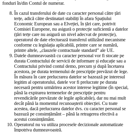
fonduri în/din Contul de numerar.
În cazul transferului de date cu caracter personal către țări
terțe, adică către destinatari stabiliți în afara Spațiului
Economic European sau a Elveției, în țări care, potrivit
Comisiei Europene, nu asigură o protecție suficientă a datelor
(țări terțe care nu asigură un nivel adecvat de protecție),
operatorul de date efectuează transferul utilizând mecanisme
conforme cu legislația aplicabilă, printre care se numără,
printre altele, „clauzele contractuale standard” ale UE.
Datele dumneavoastră cu caracter personal vor fi stocate pe
durata Contractului de servicii de informare și educație sau a
Contractului privind contul demo, precum și după încetarea
acestora, pe durata termenului de prescripție prevăzut de lege.
În măsura în care prelucrarea datelor se bazează pe interesul
legitim al operatorului, datele vor fi prelucrate pe durata
necesară pentru urmărirea acestor interese legitime (în special,
până la expirarea termenelor de prescripție pentru
revendicările prevăzute de legile aplicabile), dar nu mai mult
decât până la momentul recunoașterii obiecției. Cu toate
acestea, dacă prelucrarea datelor dvs. cu caracter personal se
bazează pe consimțământ – până la retragerea efectivă a
acestui consimțământ.
Operatorul nu va utiliza procesele decizionale automatizate
împotriva dumneavoastră.