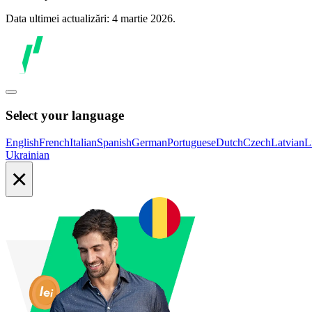
Data ultimei actualizări: 4 martie 2026.
Select your language
English
French
Italian
Spanish
German
Portuguese
Dutch
Czech
Latvian
L
Ukrainian
×