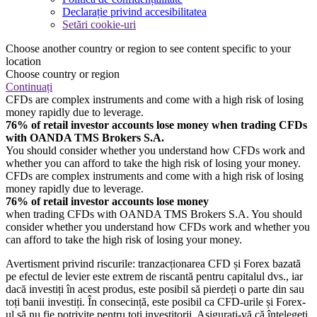
Declarație privind accesibilitatea
Setări cookie-uri
Choose another country or region to see content specific to your
location
Choose country or region
Continuați
CFDs are complex instruments and come with a high risk of losing
money rapidly due to leverage.
76% of retail investor accounts lose money when trading CFDs
with OANDA TMS Brokers S.A.
You should consider whether you understand how CFDs work and
whether you can afford to take the high risk of losing your money.
CFDs are complex instruments and come with a high risk of losing
money rapidly due to leverage.
76% of retail investor accounts lose money
when trading CFDs with OANDA TMS Brokers S.A. You should
consider whether you understand how CFDs work and whether you
can afford to take the high risk of losing your money.
Avertisment privind riscurile: tranzacționarea CFD și Forex bazată
pe efectul de levier este extrem de riscantă pentru capitalul dvs., iar
dacă investiți în acest produs, este posibil să pierdeți o parte din sau
toți banii investiți. În consecință, este posibil ca CFD-urile și Forex-
ul să nu fie potrivite pentru toți investitorii. Asigurați-vă că înțelegeți