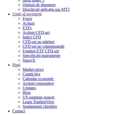
Meta trader 5
Opțiuni de depunere
Descărcați aplicația sau MT5
Unde să investești
Forex
Acțiuni
ETFs
Acțiuni CFD-uri
Indici CFD
CFD-uri pe mărfuri
CFD-uri pe criptomonede
Fonduri ETF CFD-uri
Specificații instrumente
SpaceX
Piață
Market news
Cotații live
Calendar economic
Acțiuni corporative
Updates
Blog
US earnings season
Learn TradingView
Sentimentul clienților
Contact