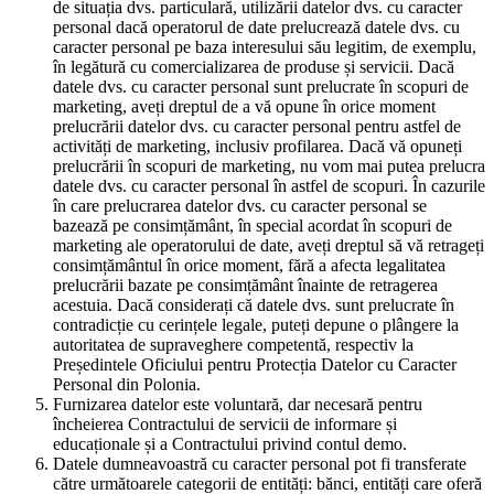
de situația dvs. particulară, utilizării datelor dvs. cu caracter
personal dacă operatorul de date prelucrează datele dvs. cu
caracter personal pe baza interesului său legitim, de exemplu,
în legătură cu comercializarea de produse și servicii. Dacă
datele dvs. cu caracter personal sunt prelucrate în scopuri de
marketing, aveți dreptul de a vă opune în orice moment
prelucrării datelor dvs. cu caracter personal pentru astfel de
activități de marketing, inclusiv profilarea. Dacă vă opuneți
prelucrării în scopuri de marketing, nu vom mai putea prelucra
datele dvs. cu caracter personal în astfel de scopuri. În cazurile
în care prelucrarea datelor dvs. cu caracter personal se
bazează pe consimțământ, în special acordat în scopuri de
marketing ale operatorului de date, aveți dreptul să vă retrageți
consimțământul în orice moment, fără a afecta legalitatea
prelucrării bazate pe consimțământ înainte de retragerea
acestuia. Dacă considerați că datele dvs. sunt prelucrate în
contradicție cu cerințele legale, puteți depune o plângere la
autoritatea de supraveghere competentă, respectiv la
Președintele Oficiului pentru Protecția Datelor cu Caracter
Personal din Polonia.
Furnizarea datelor este voluntară, dar necesară pentru
încheierea Contractului de servicii de informare și
educaționale și a Contractului privind contul demo.
Datele dumneavoastră cu caracter personal pot fi transferate
către următoarele categorii de entități: bănci, entități care oferă