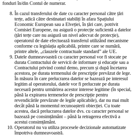
fonduri în/din Contul de numerar.
În cazul transferului de date cu caracter personal către țări
terțe, adică către destinatari stabiliți în afara Spațiului
Economic European sau a Elveției, în țări care, potrivit
Comisiei Europene, nu asigură o protecție suficientă a datelor
(țări terțe care nu asigură un nivel adecvat de protecție),
operatorul de date efectuează transferul utilizând mecanisme
conforme cu legislația aplicabilă, printre care se numără,
printre altele, „clauzele contractuale standard” ale UE.
Datele dumneavoastră cu caracter personal vor fi stocate pe
durata Contractului de servicii de informare și educație sau a
Contractului privind contul demo, precum și după încetarea
acestora, pe durata termenului de prescripție prevăzut de lege.
În măsura în care prelucrarea datelor se bazează pe interesul
legitim al operatorului, datele vor fi prelucrate pe durata
necesară pentru urmărirea acestor interese legitime (în special,
până la expirarea termenelor de prescripție pentru
revendicările prevăzute de legile aplicabile), dar nu mai mult
decât până la momentul recunoașterii obiecției. Cu toate
acestea, dacă prelucrarea datelor dvs. cu caracter personal se
bazează pe consimțământ – până la retragerea efectivă a
acestui consimțământ.
Operatorul nu va utiliza procesele decizionale automatizate
împotriva dumneavoastră.