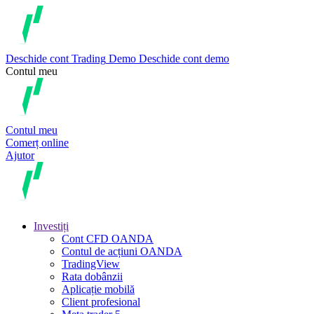
Deschide cont
Trading
Demo
Deschide cont demo
Contul meu
Contul meu
Comerț online
Ajutor
Investiți
Cont CFD OANDA
Contul de acțiuni OANDA
TradingView
Rata dobânzii
Aplicație mobilă
Client profesional