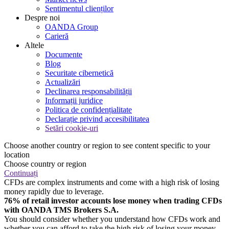
Sentimentul clienților
Despre noi
OANDA Group
Carieră
Altele
Documente
Blog
Securitate cibernetică
Actualizări
Declinarea responsabilității
Informații juridice
Politica de confidențialitate
Declarație privind accesibilitatea
Setări cookie-uri
Choose another country or region to see content specific to your
location
Choose country or region
Continuați
CFDs are complex instruments and come with a high risk of losing
money rapidly due to leverage.
76% of retail investor accounts lose money when trading CFDs
with OANDA TMS Brokers S.A.
You should consider whether you understand how CFDs work and
whether you can afford to take the high risk of losing your money.