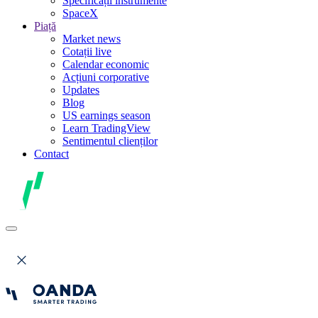
Specificații instrumente
SpaceX
Piață
Market news
Cotații live
Calendar economic
Acțiuni corporative
Updates
Blog
US earnings season
Learn TradingView
Sentimentul clienților
Contact