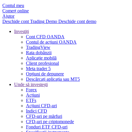
Contul meu
Comerț online
Ajutor
Deschide cont
Trading
Demo
Deschide cont demo
Investiți
Cont CFD OANDA
Contul de acțiuni OANDA
TradingView
Rata dobânzii
Aplicație mobilă
Client profesional
Meta trader 5
Opțiuni de depunere
Descărcați aplicația sau MT5
Unde să investești
Forex
Acțiuni
ETFs
Acțiuni CFD-uri
Indici CFD
CFD-uri pe mărfuri
CFD-uri pe criptomonede
Fonduri ETF CFD-uri