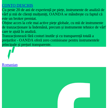
CONTO DESCHIS
Cu peste 20 de ani de experiență pe piețe, instrumente de analiză de
vârf și mii de clienți mulțumiți, OANDA se mândrește cu faptul că
este un broker premiat.
Obține acces la cele mai active piețe globale, cu mii de instrumente
de tranzacționare la îndemână, precum și instrumente tehnice de vârf
care te ajută în analiză.
Tranzacționează fără costuri inutile și cu transparență totală a
prețurilor - OANDA oferă zero comisioane pentru instrumentele
principale și prețuri transparente.
Romanian