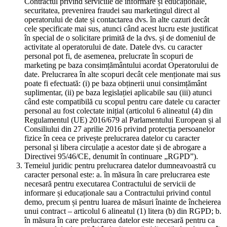
Contractul privind serviciile de informare și educaționale,
securitatea, prevenirea fraudei sau marketingul direct al
operatorului de date și contactarea dvs. în alte cazuri decât
cele specificate mai sus, atunci când acest lucru este justificat
în special de o solicitare primită de la dvs. și de domeniul de
activitate al operatorului de date. Datele dvs. cu caracter
personal pot fi, de asemenea, prelucrate în scopuri de
marketing pe baza consimțământului acordat Operatorului de
date. Prelucrarea în alte scopuri decât cele menționate mai sus
poate fi efectuată: (i) pe baza obținerii unui consimțământ
suplimentar, (ii) pe baza legislației aplicabile sau (iii) atunci
când este compatibilă cu scopul pentru care datele cu caracter
personal au fost colectate inițial (articolul 6 alineatul (4) din
Regulamentul (UE) 2016/679 al Parlamentului European și al
Consiliului din 27 aprilie 2016 privind protecția persoanelor
fizice în ceea ce privește prelucrarea datelor cu caracter
personal și libera circulație a acestor date și de abrogare a
Directivei 95/46/CE, denumit în continuare „RGPD”).
Temeiul juridic pentru prelucrarea datelor dumneavoastră cu
caracter personal este: a. în măsura în care prelucrarea este
necesară pentru executarea Contractului de servicii de
informare și educaționale sau a Contractului privind contul
demo, precum și pentru luarea de măsuri înainte de încheierea
unui contract – articolul 6 alineatul (1) litera (b) din RGPD; b.
în măsura în care prelucrarea datelor este necesară pentru ca