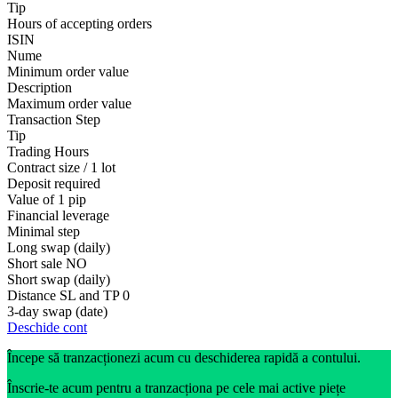
Tip
Hours of accepting orders
ISIN
Nume
Minimum order value
Description
Maximum order value
Transaction Step
Tip
Trading Hours
Contract size / 1 lot
Deposit required
Value of 1 pip
Financial leverage
Minimal step
Long swap (daily)
Short sale
NO
Short swap (daily)
Distance SL and TP
0
3-day swap (date)
Deschide cont
Începe să tranzacționezi acum cu deschiderea rapidă a contului.
Înscrie-te acum pentru a tranzacționa pe cele mai active piețe