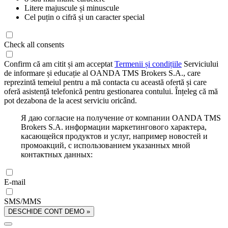
Litere majuscule și minuscule
Cel puțin o cifră și un caracter special
Check all consents
Confirm că am citit și am acceptat
Termenii și condițiile
Serviciului
de informare și educație al OANDA TMS Brokers S.A., care
reprezintă temeiul pentru a mă contacta cu această ofertă și care
oferă asistență telefonică pentru gestionarea contului. Înțeleg că mă
pot dezabona de la acest serviciu oricând.
Я даю согласие на получение от компании OANDA TMS
Brokers S.A. информации маркетингового характера,
касающейся продуктов и услуг, например новостей и
промоакций, с использованием указанных мной
контактных данных:
E-mail
SMS/MMS
DESCHIDE CONT DEMO »