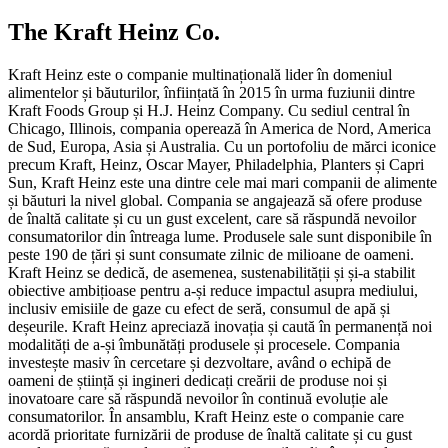
The Kraft Heinz Co.
Kraft Heinz este o companie multinațională lider în domeniul
alimentelor și băuturilor, înființată în 2015 în urma fuziunii dintre
Kraft Foods Group și H.J. Heinz Company. Cu sediul central în
Chicago, Illinois, compania operează în America de Nord, America
de Sud, Europa, Asia și Australia. Cu un portofoliu de mărci iconice
precum Kraft, Heinz, Oscar Mayer, Philadelphia, Planters și Capri
Sun, Kraft Heinz este una dintre cele mai mari companii de alimente
și băuturi la nivel global. Compania se angajează să ofere produse
de înaltă calitate și cu un gust excelent, care să răspundă nevoilor
consumatorilor din întreaga lume. Produsele sale sunt disponibile în
peste 190 de țări și sunt consumate zilnic de milioane de oameni.
Kraft Heinz se dedică, de asemenea, sustenabilității și și-a stabilit
obiective ambițioase pentru a-și reduce impactul asupra mediului,
inclusiv emisiile de gaze cu efect de seră, consumul de apă și
deșeurile. Kraft Heinz apreciază inovația și caută în permanență noi
modalități de a-și îmbunătăți produsele și procesele. Compania
investește masiv în cercetare și dezvoltare, având o echipă de
oameni de știință și ingineri dedicați creării de produse noi și
inovatoare care să răspundă nevoilor în continuă evoluție ale
consumatorilor. În ansamblu, Kraft Heinz este o companie care
acordă prioritate furnizării de produse de înaltă calitate și cu gust