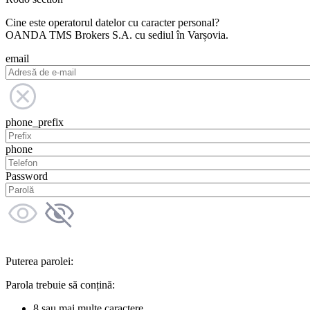
Cine este operatorul datelor cu caracter personal?
OANDA TMS Brokers S.A. cu sediul în Varșovia.
email
phone_prefix
phone
Password
Puterea parolei:
Parola trebuie să conțină:
8 sau mai multe caractere