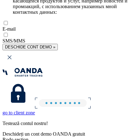
касающейся продуктов и услуг, например новостей и
промоакций, с использованием указанных мной
контактных данных:
E-mail
SMS/MMS
DESCHIDE CONT DEMO »
go to client zone
Testează contul nostru!
Deschideți un cont demo OANDA gratuit
Rodo section