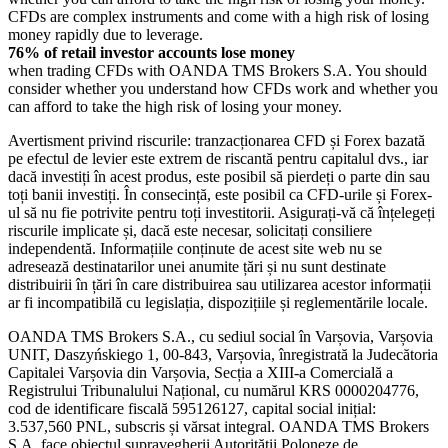
CFDs are complex instruments and come with a high risk of losing
money rapidly due to leverage.
76% of retail investor accounts lose money
when trading CFDs with OANDA TMS Brokers S.A. You should
consider whether you understand how CFDs work and whether you
can afford to take the high risk of losing your money.
Avertisment privind riscurile: tranzacționarea CFD și Forex bazată
pe efectul de levier este extrem de riscantă pentru capitalul dvs., iar
dacă investiți în acest produs, este posibil să pierdeți o parte din sau
toți banii investiți. În consecință, este posibil ca CFD-urile și Forex-
ul să nu fie potrivite pentru toți investitorii. Asigurați-vă că înțelegeți
riscurile implicate și, dacă este necesar, solicitați consiliere
independentă. Informațiile conținute de acest site web nu se
adresează destinatarilor unei anumite țări și nu sunt destinate
distribuirii în țări în care distribuirea sau utilizarea acestor informații
ar fi incompatibilă cu legislația, dispozițiile și reglementările locale.
OANDA TMS Brokers S.A., cu sediul social în Varșovia, Varșovia
UNIT, Daszyńskiego 1, 00-843, Varșovia, înregistrată la Judecătoria
Capitalei Varșovia din Varșovia, Secția a XIII-a Comercială a
Registrului Tribunalului Național, cu numărul KRS 0000204776,
cod de identificare fiscală 595126127, capital social inițial:
3.537,560 PNL, subscris și vărsat integral. OANDA TMS Brokers
S.A. face obiectul supravegherii Autorității Poloneze de