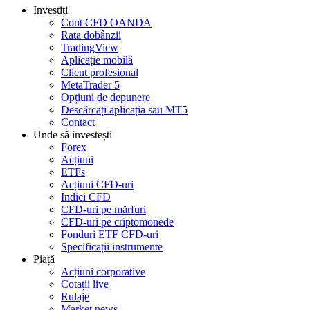
Investiți
Cont CFD OANDA
Rata dobânzii
TradingView
Aplicație mobilă
Client profesional
MetaTrader 5
Opțiuni de depunere
Descărcați aplicația sau MT5
Contact
Unde să investești
Forex
Acțiuni
ETFs
Acțiuni CFD-uri
Indici CFD
CFD-uri pe mărfuri
CFD-uri pe criptomonede
Fonduri ETF CFD-uri
Specificații instrumente
Piață
Acțiuni corporative
Cotații live
Rulaje
Market news