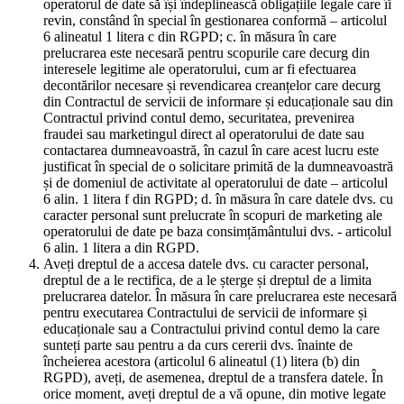
operatorul de date să își îndeplinească obligațiile legale care îi
revin, constând în special în gestionarea conformă – articolul
6 alineatul 1 litera c din RGPD; c. în măsura în care
prelucrarea este necesară pentru scopurile care decurg din
interesele legitime ale operatorului, cum ar fi efectuarea
decontărilor necesare și revendicarea creanțelor care decurg
din Contractul de servicii de informare și educaționale sau din
Contractul privind contul demo, securitatea, prevenirea
fraudei sau marketingul direct al operatorului de date sau
contactarea dumneavoastră, în cazul în care acest lucru este
justificat în special de o solicitare primită de la dumneavoastră
și de domeniul de activitate al operatorului de date – articolul
6 alin. 1 litera f din RGPD; d. în măsura în care datele dvs. cu
caracter personal sunt prelucrate în scopuri de marketing ale
operatorului de date pe baza consimțământului dvs. - articolul
6 alin. 1 litera a din RGPD.
Aveți dreptul de a accesa datele dvs. cu caracter personal,
dreptul de a le rectifica, de a le șterge și dreptul de a limita
prelucrarea datelor. În măsura în care prelucrarea este necesară
pentru executarea Contractului de servicii de informare și
educaționale sau a Contractului privind contul demo la care
sunteți parte sau pentru a da curs cererii dvs. înainte de
încheierea acestora (articolul 6 alineatul (1) litera (b) din
RGPD), aveți, de asemenea, dreptul de a transfera datele. În
orice moment, aveți dreptul de a vă opune, din motive legate