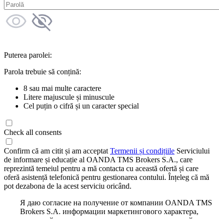
Puterea parolei:
Parola trebuie să conțină:
8 sau mai multe caractere
Litere majuscule și minuscule
Cel puțin o cifră și un caracter special
Check all consents
Confirm că am citit și am acceptat
Termenii și condițiile
Serviciului
de informare și educație al OANDA TMS Brokers S.A., care
reprezintă temeiul pentru a mă contacta cu această ofertă și care
oferă asistență telefonică pentru gestionarea contului. Înțeleg că mă
pot dezabona de la acest serviciu oricând.
Я даю согласие на получение от компании OANDA TMS
Brokers S.A. информации маркетингового характера,