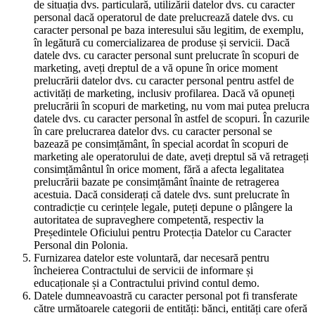
de situația dvs. particulară, utilizării datelor dvs. cu caracter
personal dacă operatorul de date prelucrează datele dvs. cu
caracter personal pe baza interesului său legitim, de exemplu,
în legătură cu comercializarea de produse și servicii. Dacă
datele dvs. cu caracter personal sunt prelucrate în scopuri de
marketing, aveți dreptul de a vă opune în orice moment
prelucrării datelor dvs. cu caracter personal pentru astfel de
activități de marketing, inclusiv profilarea. Dacă vă opuneți
prelucrării în scopuri de marketing, nu vom mai putea prelucra
datele dvs. cu caracter personal în astfel de scopuri. În cazurile
în care prelucrarea datelor dvs. cu caracter personal se
bazează pe consimțământ, în special acordat în scopuri de
marketing ale operatorului de date, aveți dreptul să vă retrageți
consimțământul în orice moment, fără a afecta legalitatea
prelucrării bazate pe consimțământ înainte de retragerea
acestuia. Dacă considerați că datele dvs. sunt prelucrate în
contradicție cu cerințele legale, puteți depune o plângere la
autoritatea de supraveghere competentă, respectiv la
Președintele Oficiului pentru Protecția Datelor cu Caracter
Personal din Polonia.
Furnizarea datelor este voluntară, dar necesară pentru
încheierea Contractului de servicii de informare și
educaționale și a Contractului privind contul demo.
Datele dumneavoastră cu caracter personal pot fi transferate
către următoarele categorii de entități: bănci, entități care oferă