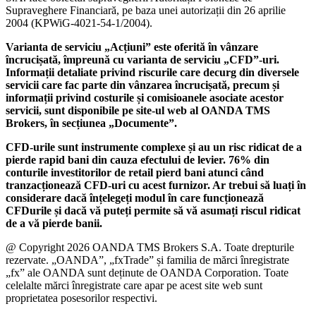
Supraveghere Financiară, pe baza unei autorizații din 26 aprilie
2004 (KPWiG-4021-54-1/2004).
Varianta de serviciu „Acțiuni” este oferită în vânzare
încrucișată, împreună cu varianta de serviciu „CFD”-uri.
Informații detaliate privind riscurile care decurg din diversele
servicii care fac parte din vânzarea încrucișată, precum și
informații privind costurile și comisioanele asociate acestor
servicii, sunt disponibile pe site-ul web al OANDA TMS
Brokers, în secțiunea „Documente”.
CFD-urile sunt instrumente complexe și au un risc ridicat de a
pierde rapid bani din cauza efectului de levier. 76% din
conturile investitorilor de retail pierd bani atunci când
tranzacționează CFD-uri cu acest furnizor. Ar trebui să luați în
considerare dacă înțelegeți modul în care funcționează
CFDurile și dacă vă puteți permite să vă asumați riscul ridicat
de a vă pierde banii.
@ Copyright 2026 OANDA TMS Brokers S.A. Toate drepturile
rezervate. „OANDA”, „fxTrade” și familia de mărci înregistrate
„fx” ale OANDA sunt deținute de OANDA Corporation. Toate
celelalte mărci înregistrate care apar pe acest site web sunt
proprietatea posesorilor respectivi.