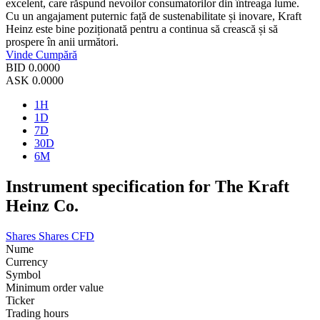
excelent, care răspund nevoilor consumatorilor din întreaga lume.
Cu un angajament puternic față de sustenabilitate și inovare, Kraft
Heinz este bine poziționată pentru a continua să crească și să
prospere în anii următori.
Vinde
Cumpără
BID
0.0000
ASK
0.0000
1H
1D
7D
30D
6M
Instrument specification for The Kraft
Heinz Co.
Shares
Shares CFD
Nume
Currency
Symbol
Minimum order value
Ticker
Trading hours