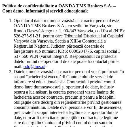
Politica de confidențialitate a OANDA TMS Brokers S.A. –
Cont demo, informații și servicii educaționale
Operatorul datelor dumneavoastră cu caracter personal este
OANDA TMS Brokers S.A., cu sediul în Varșovia, str.
Rondo Daszyńskiego nr. 1, 00-843 Varșovia, cod fiscal (NIP):
526-275-91-31, pentru care Tribunalul Districtual al Capitalei
Varșovia din Varșovia, Secția a XIII-a Comercială a
Registrului Național Judiciar, păstrează dosarele de
înregistrare sub numărul KRS: 0000204776, capital social 3
537 560 PLN (varsat integral). Responsabilul cu protecția
datelor numit de operatorul de date poate fi contactat prin e-
mail:
odo@tms.pl
.
Datele dumneavoastră cu caracter personal vor fi prelucrate în
scopul încheierii și executării Contractului de servicii de
informare și educaționale și a Contractului privind contul
demo între dumneavoastră și operatorul de date, inclusiv
pentru a lua măsuri la cererea persoanei vizate înainte de
încheierea acestor contracte, precum și pentru a îndeplini
obligațiile care decurg din reglementările privind gestionarea
consimțământului. Datele dvs. personale vor fi, de asemenea,
prelucrate în scopul intereselor legitime ale operatorului de
date, cum ar fi exercitarea pretențiilor contractuale legitime
care decurg din Contractul privind contul demo sau din