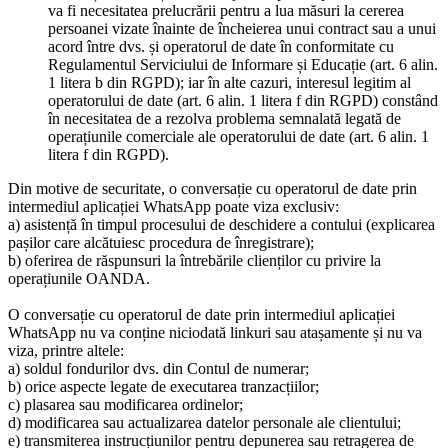
va fi necesitatea prelucrării pentru a lua măsuri la cererea
persoanei vizate înainte de încheierea unui contract sau a unui
acord între dvs. și operatorul de date în conformitate cu
Regulamentul Serviciului de Informare și Educație (art. 6 alin.
1 litera b din RGPD); iar în alte cazuri, interesul legitim al
operatorului de date (art. 6 alin. 1 litera f din RGPD) constând
în necesitatea de a rezolva problema semnalată legată de
operațiunile comerciale ale operatorului de date (art. 6 alin. 1
litera f din RGPD).
Din motive de securitate, o conversație cu operatorul de date prin
intermediul aplicației WhatsApp poate viza exclusiv:
a) asistență în timpul procesului de deschidere a contului (explicarea
pașilor care alcătuiesc procedura de înregistrare);
b) oferirea de răspunsuri la întrebările clienților cu privire la
operațiunile OANDA.
O conversație cu operatorul de date prin intermediul aplicației
WhatsApp nu va conține niciodată linkuri sau atașamente și nu va
viza, printre altele:
a) soldul fondurilor dvs. din Contul de numerar;
b) orice aspecte legate de executarea tranzacțiilor;
c) plasarea sau modificarea ordinelor;
d) modificarea sau actualizarea datelor personale ale clientului;
e) transmiterea instrucțiunilor pentru depunerea sau retragerea de