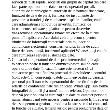
servicii de plăți rapide, societăți din grupul de capital din care
face parte operatorul de date, curieri, operatori poștali,
autorități de supraveghere, autorități de informații financiare,
furnizori de date de piață, furnizori de instrumente de
prevenire a fraudei și de combatere a spălării banilor, entități
care administrează fonduri de investiții, furnizori de
instrumente, software și platforme pentru deservirea
tranzacțiilor și operațiunilor financiare efectuate în cursul
punerii în aplicare a Acordului-cadru, precum și pentru
trimiterea de informații comerciale prin mijloace de
comunicare electronică, consilieri juridici, firme de audit,
firme de consultanță, furnizorul aplicației WhatsApp și entități
care furnizează servere și stochează date.
Contactul cu operatorul de date prin intermediul aplicației
WhatsApp poate fi inițiat de dumneavoastră sau de către
operatorul de date, în cazul în care este necesar să vă
contacteze pentru a finaliza procesul de deschidere a contului
(cont activ). În consecință, datele dumneavoastră cu caracter
personal pot fi transmise operatorului de date (în funcție de
setările de confidențialitate din aplicația WhatsApp) sub forma
fotografiei de profil și a numărului de telefon. Operatorul de
date vă poate solicita să furnizați alte date cu caracter personal
numai atunci când este necesar pentru a răspunde la întrebarea
dvs. sau pentru a gestiona problema la care se referă contactul.
În funcție de situație, temeiul juridic pentru prelucrarea datelor