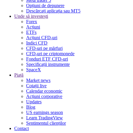
Meta trader 5
Opțiuni de depunere
Descărcați aplicația sau MT5
Unde să investești
Forex
Acțiuni
ETFs
Acțiuni CFD-uri
Indici CFD
CFD-uri pe mărfuri
CFD-uri pe criptomonede
Fonduri ETF CFD-uri
Specificații instrumente
SpaceX
Piață
Market news
Cotații live
Calendar economic
Acțiuni corporative
Updates
Blog
US earnings season
Learn TradingView
Sentimentul clienților
Contact