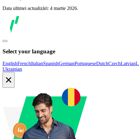
Data ultimei actualizări: 4 martie 2026.
Select your language
English
French
Italian
Spanish
German
Portuguese
Dutch
Czech
Latvian
L
Ukrainian
×