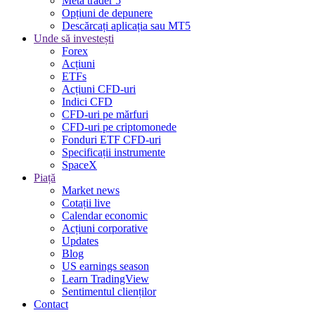
Meta trader 5
Opțiuni de depunere
Descărcați aplicația sau MT5
Unde să investești
Forex
Acțiuni
ETFs
Acțiuni CFD-uri
Indici CFD
CFD-uri pe mărfuri
CFD-uri pe criptomonede
Fonduri ETF CFD-uri
Specificații instrumente
SpaceX
Piață
Market news
Cotații live
Calendar economic
Acțiuni corporative
Updates
Blog
US earnings season
Learn TradingView
Sentimentul clienților
Contact