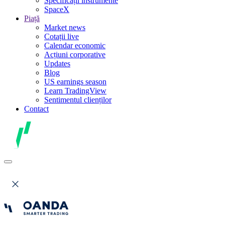
Specificații instrumente
SpaceX
Piață
Market news
Cotații live
Calendar economic
Acțiuni corporative
Updates
Blog
US earnings season
Learn TradingView
Sentimentul clienților
Contact