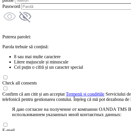
phone
Password
Puterea parolei:
Parola trebuie să conțină:
8 sau mai multe caractere
Litere majuscule și minuscule
Cel puțin o cifră și un caracter special
Check all consents
Confirm că am citit și am acceptat
Termenii și condițiile
Serviciului de
telefonică pentru gestionarea contului. Înțeleg că mă pot dezabona de l
Я даю согласие на получение от компании OANDA TMS Bro
использованием указанных мной контактных данных:
E-mail