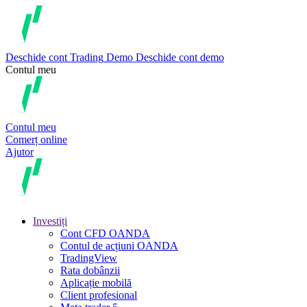
Deschide cont
Trading
Demo
Deschide cont demo
Contul meu
Contul meu
Comerț online
Ajutor
Investiți
Cont CFD OANDA
Contul de acțiuni OANDA
TradingView
Rata dobânzii
Aplicație mobilă
Client profesional