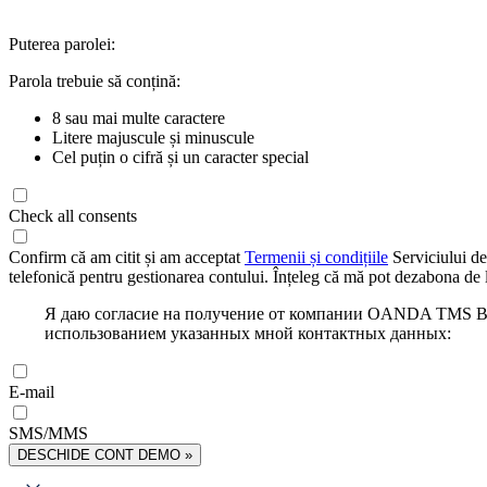
Puterea parolei:
Parola trebuie să conțină:
8 sau mai multe caractere
Litere majuscule și minuscule
Cel puțin o cifră și un caracter special
Check all consents
Confirm că am citit și am acceptat
Termenii și condițiile
Serviciului de
telefonică pentru gestionarea contului. Înțeleg că mă pot dezabona de l
Я даю согласие на получение от компании OANDA TMS Bro
использованием указанных мной контактных данных:
E-mail
SMS/MMS
DESCHIDE CONT DEMO »