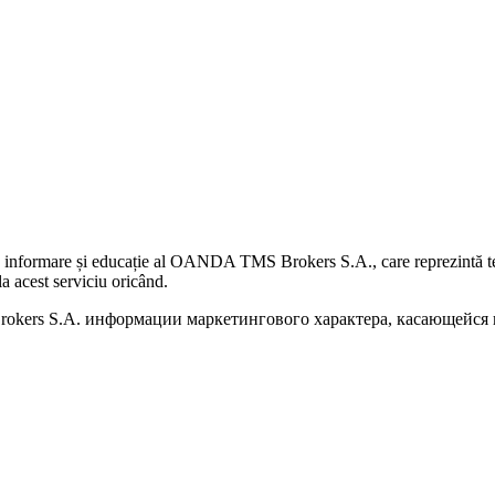
 informare și educație al OANDA TMS Brokers S.A., care reprezintă teme
a acest serviciu oricând.
kers S.A. информации маркетингового характера, касающейся п