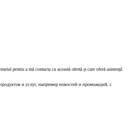
iul pentru a mă contacta cu această ofertă și care oferă asistență
родуктов и услуг, например новостей и промоакций, с