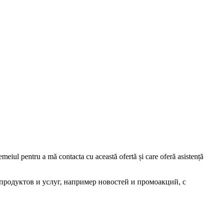
iul pentru a mă contacta cu această ofertă și care oferă asistență
родуктов и услуг, например новостей и промоакций, с