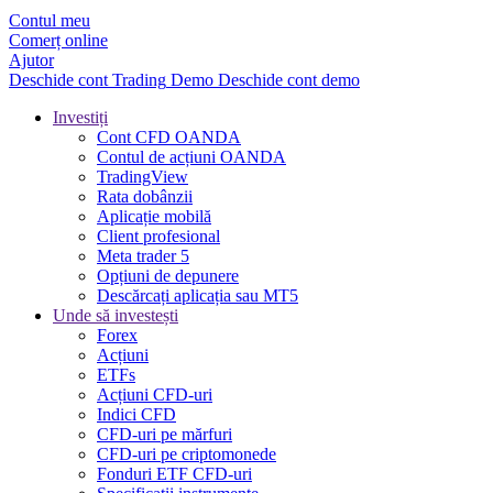
Contul meu
Comerț online
Ajutor
Deschide cont
Trading
Demo
Deschide cont demo
Investiți
Cont CFD OANDA
Contul de acțiuni OANDA
TradingView
Rata dobânzii
Aplicație mobilă
Client profesional
Meta trader 5
Opțiuni de depunere
Descărcați aplicația sau MT5
Unde să investești
Forex
Acțiuni
ETFs
Acțiuni CFD-uri
Indici CFD
CFD-uri pe mărfuri
CFD-uri pe criptomonede
Fonduri ETF CFD-uri