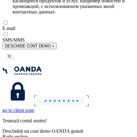
касающейся продуктов и услуг, например новостей и
промоакций, с использованием указанных мной
контактных данных:
E-mail
SMS/MMS
DESCHIDE CONT DEMO »
go to client zone
Testează contul nostru!
Deschideți un cont demo OANDA gratuit
Rodo section