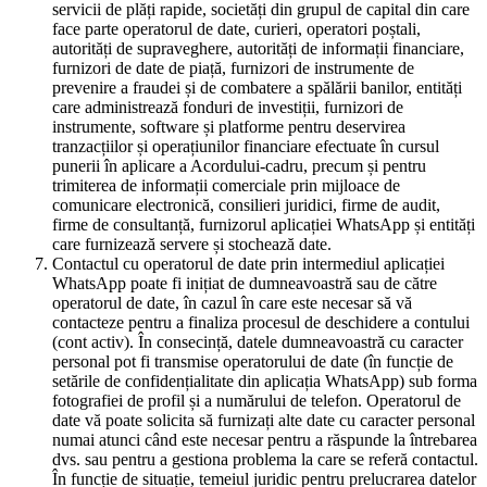
servicii de plăți rapide, societăți din grupul de capital din care
face parte operatorul de date, curieri, operatori poștali,
autorități de supraveghere, autorități de informații financiare,
furnizori de date de piață, furnizori de instrumente de
prevenire a fraudei și de combatere a spălării banilor, entități
care administrează fonduri de investiții, furnizori de
instrumente, software și platforme pentru deservirea
tranzacțiilor și operațiunilor financiare efectuate în cursul
punerii în aplicare a Acordului-cadru, precum și pentru
trimiterea de informații comerciale prin mijloace de
comunicare electronică, consilieri juridici, firme de audit,
firme de consultanță, furnizorul aplicației WhatsApp și entități
care furnizează servere și stochează date.
Contactul cu operatorul de date prin intermediul aplicației
WhatsApp poate fi inițiat de dumneavoastră sau de către
operatorul de date, în cazul în care este necesar să vă
contacteze pentru a finaliza procesul de deschidere a contului
(cont activ). În consecință, datele dumneavoastră cu caracter
personal pot fi transmise operatorului de date (în funcție de
setările de confidențialitate din aplicația WhatsApp) sub forma
fotografiei de profil și a numărului de telefon. Operatorul de
date vă poate solicita să furnizați alte date cu caracter personal
numai atunci când este necesar pentru a răspunde la întrebarea
dvs. sau pentru a gestiona problema la care se referă contactul.
În funcție de situație, temeiul juridic pentru prelucrarea datelor