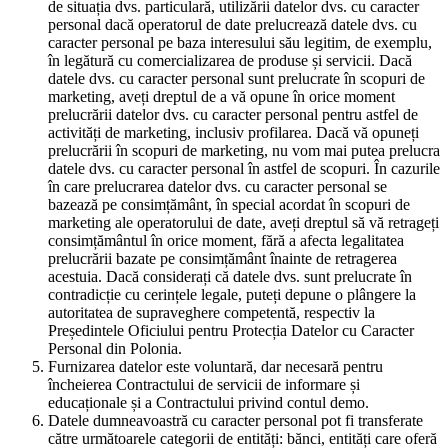
de situația dvs. particulară, utilizării datelor dvs. cu caracter
personal dacă operatorul de date prelucrează datele dvs. cu
caracter personal pe baza interesului său legitim, de exemplu,
în legătură cu comercializarea de produse și servicii. Dacă
datele dvs. cu caracter personal sunt prelucrate în scopuri de
marketing, aveți dreptul de a vă opune în orice moment
prelucrării datelor dvs. cu caracter personal pentru astfel de
activități de marketing, inclusiv profilarea. Dacă vă opuneți
prelucrării în scopuri de marketing, nu vom mai putea prelucra
datele dvs. cu caracter personal în astfel de scopuri. În cazurile
în care prelucrarea datelor dvs. cu caracter personal se
bazează pe consimțământ, în special acordat în scopuri de
marketing ale operatorului de date, aveți dreptul să vă retrageți
consimțământul în orice moment, fără a afecta legalitatea
prelucrării bazate pe consimțământ înainte de retragerea
acestuia. Dacă considerați că datele dvs. sunt prelucrate în
contradicție cu cerințele legale, puteți depune o plângere la
autoritatea de supraveghere competentă, respectiv la
Președintele Oficiului pentru Protecția Datelor cu Caracter
Personal din Polonia.
Furnizarea datelor este voluntară, dar necesară pentru
încheierea Contractului de servicii de informare și
educaționale și a Contractului privind contul demo.
Datele dumneavoastră cu caracter personal pot fi transferate
către următoarele categorii de entități: bănci, entități care oferă