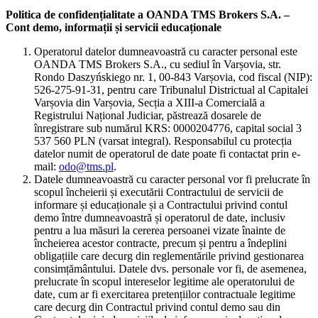
Politica de confidențialitate a OANDA TMS Brokers S.A. –
Cont demo, informații și servicii educaționale
Operatorul datelor dumneavoastră cu caracter personal este
OANDA TMS Brokers S.A., cu sediul în Varșovia, str.
Rondo Daszyńskiego nr. 1, 00-843 Varșovia, cod fiscal (NIP):
526-275-91-31, pentru care Tribunalul Districtual al Capitalei
Varșovia din Varșovia, Secția a XIII-a Comercială a
Registrului Național Judiciar, păstrează dosarele de
înregistrare sub numărul KRS: 0000204776, capital social 3
537 560 PLN (varsat integral). Responsabilul cu protecția
datelor numit de operatorul de date poate fi contactat prin e-
mail:
odo@tms.pl
.
Datele dumneavoastră cu caracter personal vor fi prelucrate în
scopul încheierii și executării Contractului de servicii de
informare și educaționale și a Contractului privind contul
demo între dumneavoastră și operatorul de date, inclusiv
pentru a lua măsuri la cererea persoanei vizate înainte de
încheierea acestor contracte, precum și pentru a îndeplini
obligațiile care decurg din reglementările privind gestionarea
consimțământului. Datele dvs. personale vor fi, de asemenea,
prelucrate în scopul intereselor legitime ale operatorului de
date, cum ar fi exercitarea pretențiilor contractuale legitime
care decurg din Contractul privind contul demo sau din