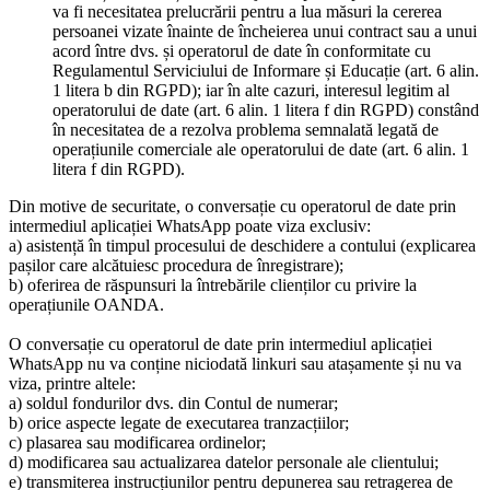
va fi necesitatea prelucrării pentru a lua măsuri la cererea
persoanei vizate înainte de încheierea unui contract sau a unui
acord între dvs. și operatorul de date în conformitate cu
Regulamentul Serviciului de Informare și Educație (art. 6 alin.
1 litera b din RGPD); iar în alte cazuri, interesul legitim al
operatorului de date (art. 6 alin. 1 litera f din RGPD) constând
în necesitatea de a rezolva problema semnalată legată de
operațiunile comerciale ale operatorului de date (art. 6 alin. 1
litera f din RGPD).
Din motive de securitate, o conversație cu operatorul de date prin
intermediul aplicației WhatsApp poate viza exclusiv:
a) asistență în timpul procesului de deschidere a contului (explicarea
pașilor care alcătuiesc procedura de înregistrare);
b) oferirea de răspunsuri la întrebările clienților cu privire la
operațiunile OANDA.
O conversație cu operatorul de date prin intermediul aplicației
WhatsApp nu va conține niciodată linkuri sau atașamente și nu va
viza, printre altele:
a) soldul fondurilor dvs. din Contul de numerar;
b) orice aspecte legate de executarea tranzacțiilor;
c) plasarea sau modificarea ordinelor;
d) modificarea sau actualizarea datelor personale ale clientului;
e) transmiterea instrucțiunilor pentru depunerea sau retragerea de