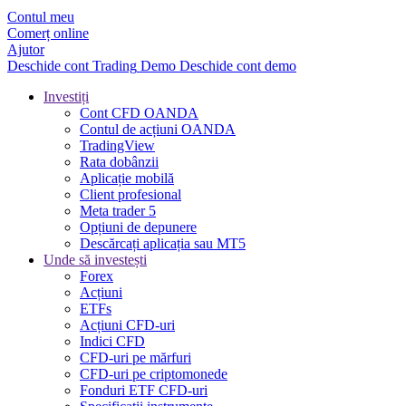
Contul meu
Comerț online
Ajutor
Deschide cont
Trading
Demo
Deschide cont demo
Investiți
Cont CFD OANDA
Contul de acțiuni OANDA
TradingView
Rata dobânzii
Aplicație mobilă
Client profesional
Meta trader 5
Opțiuni de depunere
Descărcați aplicația sau MT5
Unde să investești
Forex
Acțiuni
ETFs
Acțiuni CFD-uri
Indici CFD
CFD-uri pe mărfuri
CFD-uri pe criptomonede
Fonduri ETF CFD-uri