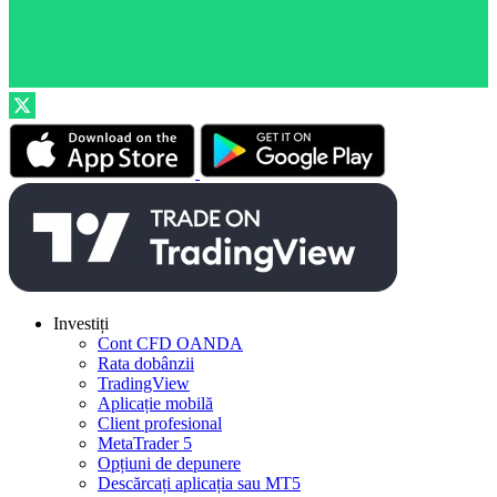
Investiți
Cont CFD OANDA
Rata dobânzii
TradingView
Aplicație mobilă
Client profesional
MetaTrader 5
Opțiuni de depunere
Descărcați aplicația sau MT5