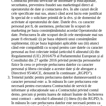
Contractul privind serviciile de informare și educaționale,
securitatea, prevenirea fraudei sau marketingul direct al
operatorului de date și contactarea dvs. în alte cazuri decât
cele specificate mai sus, atunci când acest lucru este justificat
în special de o solicitare primită de la dvs. și de domeniul de
activitate al operatorului de date. Datele dvs. cu caracter
personal pot fi, de asemenea, prelucrate în scopuri de
marketing pe baza consimțământului acordat Operatorului de
date. Prelucrarea în alte scopuri decât cele menționate mai sus
poate fi efectuată: (i) pe baza obținerii unui consimțământ
suplimentar, (ii) pe baza legislației aplicabile sau (iii) atunci
când este compatibilă cu scopul pentru care datele cu caracter
personal au fost colectate inițial (articolul 6 alineatul (4) din
Regulamentul (UE) 2016/679 al Parlamentului European și al
Consiliului din 27 aprilie 2016 privind protecția persoanelor
fizice în ceea ce privește prelucrarea datelor cu caracter
personal și libera circulație a acestor date și de abrogare a
Directivei 95/46/CE, denumit în continuare „RGPD”).
Temeiul juridic pentru prelucrarea datelor dumneavoastră cu
caracter personal este: a. în măsura în care prelucrarea este
necesară pentru executarea Contractului de servicii de
informare și educaționale sau a Contractului privind contul
demo, precum și pentru luarea de măsuri înainte de încheierea
unui contract – articolul 6 alineatul (1) litera (b) din RGPD; b.
în măsura în care prelucrarea datelor este necesară pentru ca