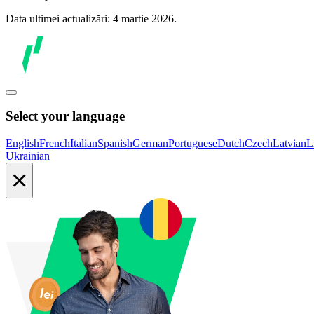
Data ultimei actualizări: 4 martie 2026.
Select your language
English
French
Italian
Spanish
German
Portuguese
Dutch
Czech
Latvian
L
Ukrainian
×