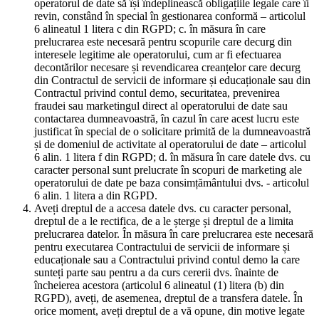
operatorul de date să își îndeplinească obligațiile legale care îi
revin, constând în special în gestionarea conformă – articolul
6 alineatul 1 litera c din RGPD; c. în măsura în care
prelucrarea este necesară pentru scopurile care decurg din
interesele legitime ale operatorului, cum ar fi efectuarea
decontărilor necesare și revendicarea creanțelor care decurg
din Contractul de servicii de informare și educaționale sau din
Contractul privind contul demo, securitatea, prevenirea
fraudei sau marketingul direct al operatorului de date sau
contactarea dumneavoastră, în cazul în care acest lucru este
justificat în special de o solicitare primită de la dumneavoastră
și de domeniul de activitate al operatorului de date – articolul
6 alin. 1 litera f din RGPD; d. în măsura în care datele dvs. cu
caracter personal sunt prelucrate în scopuri de marketing ale
operatorului de date pe baza consimțământului dvs. - articolul
6 alin. 1 litera a din RGPD.
Aveți dreptul de a accesa datele dvs. cu caracter personal,
dreptul de a le rectifica, de a le șterge și dreptul de a limita
prelucrarea datelor. În măsura în care prelucrarea este necesară
pentru executarea Contractului de servicii de informare și
educaționale sau a Contractului privind contul demo la care
sunteți parte sau pentru a da curs cererii dvs. înainte de
încheierea acestora (articolul 6 alineatul (1) litera (b) din
RGPD), aveți, de asemenea, dreptul de a transfera datele. În
orice moment, aveți dreptul de a vă opune, din motive legate