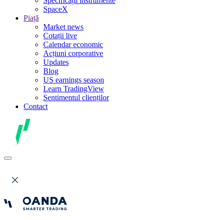
Specificații instrumente
SpaceX
Piață
Market news
Cotații live
Calendar economic
Acțiuni corporative
Updates
Blog
US earnings season
Learn TradingView
Sentimentul clienților
Contact