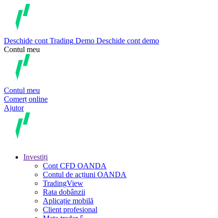
Deschide cont
Trading
Demo
Deschide cont demo
Contul meu
Contul meu
Comerț online
Ajutor
Investiți
Cont CFD OANDA
Contul de acțiuni OANDA
TradingView
Rata dobânzii
Aplicație mobilă
Client profesional