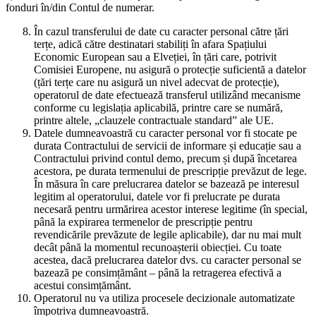
fonduri în/din Contul de numerar.
În cazul transferului de date cu caracter personal către țări
terțe, adică către destinatari stabiliți în afara Spațiului
Economic European sau a Elveției, în țări care, potrivit
Comisiei Europene, nu asigură o protecție suficientă a datelor
(țări terțe care nu asigură un nivel adecvat de protecție),
operatorul de date efectuează transferul utilizând mecanisme
conforme cu legislația aplicabilă, printre care se numără,
printre altele, „clauzele contractuale standard” ale UE.
Datele dumneavoastră cu caracter personal vor fi stocate pe
durata Contractului de servicii de informare și educație sau a
Contractului privind contul demo, precum și după încetarea
acestora, pe durata termenului de prescripție prevăzut de lege.
În măsura în care prelucrarea datelor se bazează pe interesul
legitim al operatorului, datele vor fi prelucrate pe durata
necesară pentru urmărirea acestor interese legitime (în special,
până la expirarea termenelor de prescripție pentru
revendicările prevăzute de legile aplicabile), dar nu mai mult
decât până la momentul recunoașterii obiecției. Cu toate
acestea, dacă prelucrarea datelor dvs. cu caracter personal se
bazează pe consimțământ – până la retragerea efectivă a
acestui consimțământ.
Operatorul nu va utiliza procesele decizionale automatizate
împotriva dumneavoastră.