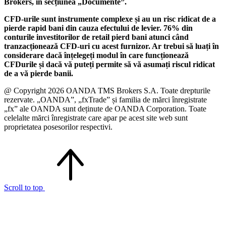
Brokers, în secțiunea „Documente”.
CFD-urile sunt instrumente complexe și au un risc ridicat de a
pierde rapid bani din cauza efectului de levier. 76% din
conturile investitorilor de retail pierd bani atunci când
tranzacționează CFD-uri cu acest furnizor. Ar trebui să luați în
considerare dacă înțelegeți modul în care funcționează
CFDurile și dacă vă puteți permite să vă asumați riscul ridicat
de a vă pierde banii.
@ Copyright 2026 OANDA TMS Brokers S.A. Toate drepturile
rezervate. „OANDA”, „fxTrade” și familia de mărci înregistrate
„fx” ale OANDA sunt deținute de OANDA Corporation. Toate
celelalte mărci înregistrate care apar pe acest site web sunt
proprietatea posesorilor respectivi.
Scroll to top