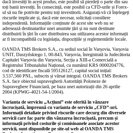
dacă investiți în acest produs, este posibil să pierdeți o parte din sau
toți banii investiți. În consecință, este posibil ca CFD-urile și Forex-
ul să nu fie potrivite pentru toți investitorii. Asigurați-vă că înțelegeți
riscurile implicate și, dacă este necesar, solicitați consiliere
independentă. Informațiile conținute de acest site web nu se
adresează destinatarilor unei anumite țări și nu sunt destinate
distribuirii în țări în care distribuirea sau utilizarea acestor informații
ar fi incompatibilă cu legislația, dispozițiile și reglementările locale.
OANDA TMS Brokers S.A., cu sediul social în Varșovia, Varșovia
UNIT, Daszyńskiego 1, 00-843, Varșovia, înregistrată la Judecătoria
Capitalei Varșovia din Varșovia, Secția a XIII-a Comercială a
Registrului Tribunalului Național, cu numărul KRS 0000204776,
cod de identificare fiscală 595126127, capital social inițial:
3.537,560 PNL, subscris și vărsat integral. OANDA TMS Brokers
S.A. face obiectul supravegherii Autorității Poloneze de
Supraveghere Financiară, pe baza unei autorizații din 26 aprilie
2004 (KPWiG-4021-54-1/2004).
Varianta de serviciu „Acțiuni” este oferită în vânzare
încrucișată, împreună cu varianta de serviciu „CFD”-uri.
Informații detaliate privind riscurile care decurg din diversele
servicii care fac parte din vânzarea încrucișată, precum și
informații privind costurile și comisioanele asociate acestor
servicii, sunt disponibile pe site-ul web al OANDA TMS