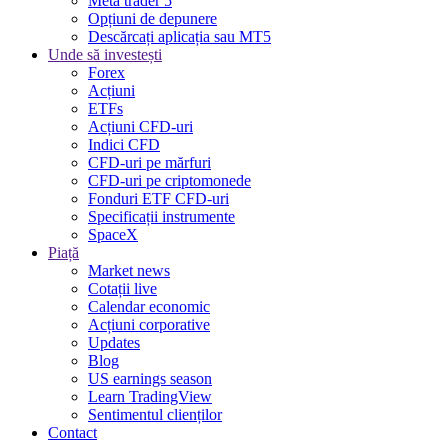
Meta trader 5
Opțiuni de depunere
Descărcați aplicația sau MT5
Unde să investești
Forex
Acțiuni
ETFs
Acțiuni CFD-uri
Indici CFD
CFD-uri pe mărfuri
CFD-uri pe criptomonede
Fonduri ETF CFD-uri
Specificații instrumente
SpaceX
Piață
Market news
Cotații live
Calendar economic
Acțiuni corporative
Updates
Blog
US earnings season
Learn TradingView
Sentimentul clienților
Contact