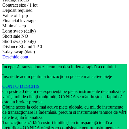
Contract size / 1 lot
Deposit required
Value of 1 pip
Financial leverage
Minimal step
Long swap (daily)
Short sale
NO
Short swap (daily)
Distance SL and TP
0
3-day swap (date)
Deschide cont
Începe să tranzacționezi acum cu deschiderea rapidă a contului.
Înscrie-te acum pentru a tranzacționa pe cele mai active piețe
CONTO DESCHIS
Cu peste 20 de ani de experiență pe piețe, instrumente de analiză de
vârf și mii de clienți mulțumiți, OANDA se mândrește cu faptul că
este un broker premiat.
Obține acces la cele mai active piețe globale, cu mii de instrumente
de tranzacționare la îndemână, precum și instrumente tehnice de vârf
care te ajută în analiză.
Tranzacționează fără costuri inutile și cu transparență totală a
prețurilor - OANDA oferă zero comisioane pentru instrumentele