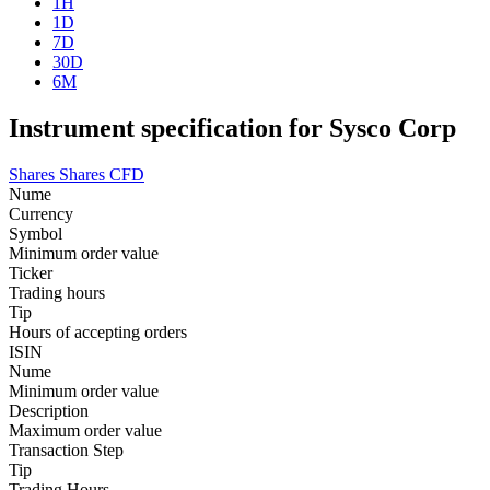
1H
1D
7D
30D
6M
Instrument specification for Sysco Corp
Shares
Shares CFD
Nume
Currency
Symbol
Minimum order value
Ticker
Trading hours
Tip
Hours of accepting orders
ISIN
Nume
Minimum order value
Description
Maximum order value
Transaction Step
Tip
Trading Hours