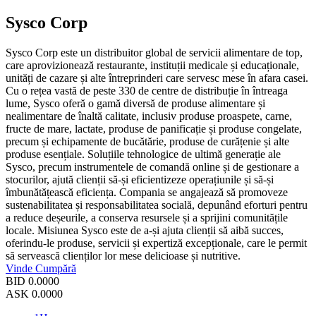
Sysco Corp
Sysco Corp este un distribuitor global de servicii alimentare de top,
care aprovizionează restaurante, instituții medicale și educaționale,
unități de cazare și alte întreprinderi care servesc mese în afara casei.
Cu o rețea vastă de peste 330 de centre de distribuție în întreaga
lume, Sysco oferă o gamă diversă de produse alimentare și
nealimentare de înaltă calitate, inclusiv produse proaspete, carne,
fructe de mare, lactate, produse de panificație și produse congelate,
precum și echipamente de bucătărie, produse de curățenie și alte
produse esențiale. Soluțiile tehnologice de ultimă generație ale
Sysco, precum instrumentele de comandă online și de gestionare a
stocurilor, ajută clienții să-și eficientizeze operațiunile și să-și
îmbunătățească eficiența. Compania se angajează să promoveze
sustenabilitatea și responsabilitatea socială, depunând eforturi pentru
a reduce deșeurile, a conserva resursele și a sprijini comunitățile
locale. Misiunea Sysco este de a-și ajuta clienții să aibă succes,
oferindu-le produse, servicii și expertiză excepționale, care le permit
să servească clienților lor mese delicioase și nutritive.
Vinde
Cumpără
BID
0.0000
ASK
0.0000