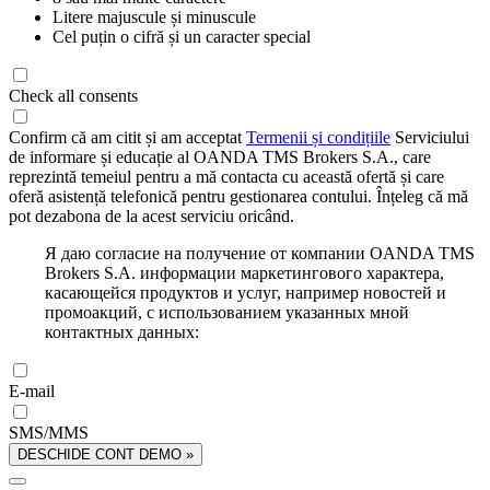
Litere majuscule și minuscule
Cel puțin o cifră și un caracter special
Check all consents
Confirm că am citit și am acceptat
Termenii și condițiile
Serviciului
de informare și educație al OANDA TMS Brokers S.A., care
reprezintă temeiul pentru a mă contacta cu această ofertă și care
oferă asistență telefonică pentru gestionarea contului. Înțeleg că mă
pot dezabona de la acest serviciu oricând.
Я даю согласие на получение от компании OANDA TMS
Brokers S.A. информации маркетингового характера,
касающейся продуктов и услуг, например новостей и
промоакций, с использованием указанных мной
контактных данных:
E-mail
SMS/MMS
DESCHIDE CONT DEMO »