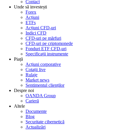
Contact
Unde să investești
Forex
Acțiuni
ETFs
Acțiuni CFD-uri
Indici CFD
CFD-uri pe mărfuri
CFD-uri pe criptomonede
Fonduri ETF CFD-uri
Specificații instrumente
Piață
Acțiuni corporative
Cotații live
Rulaje
Market news
Sentimentul clienților
Despre noi
OANDA Group
Carieră
Altele
Documente
Blog
Securitate cibernetică
Actualizări