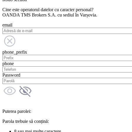
Cine este operatorul datelor cu caracter personal?
OANDA TMS Brokers S.A. cu sediul în Varșovia.
email
phone_prefix
phone
Password
Puterea parolei:
Parola trebuie să conțină:
8 sau mai multe caractere