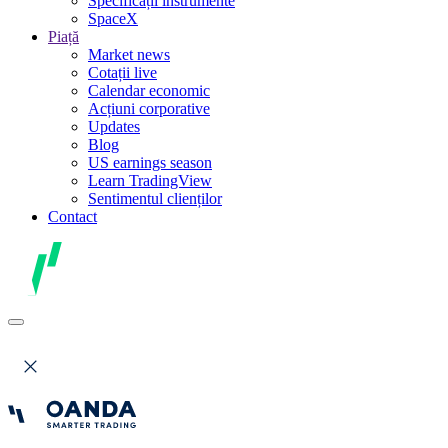
Specificații instrumente
SpaceX
Piață
Market news
Cotații live
Calendar economic
Acțiuni corporative
Updates
Blog
US earnings season
Learn TradingView
Sentimentul clienților
Contact