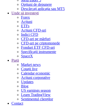
Meta trader 5
Opțiuni de depunere
Descărcați aplicația sau MT5
Unde să investești
Forex
Acțiuni
ETFs
Acțiuni CFD-uri
Indici CFD
CFD-uri pe mărfuri
CFD-uri pe criptomonede
Fonduri ETF CFD-uri
Specificații instrumente
SpaceX
Piață
Market news
Cotații live
Calendar economic
Acțiuni corporative
Updates
Blog
US earnings season
Learn TradingView
Sentimentul clienților
Contact