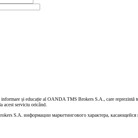
 informare și educație al OANDA TMS Brokers S.A., care reprezintă teme
a acest serviciu oricând.
kers S.A. информации маркетингового характера, касающейся п