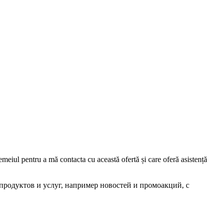
iul pentru a mă contacta cu această ofertă și care oferă asistență
родуктов и услуг, например новостей и промоакций, с