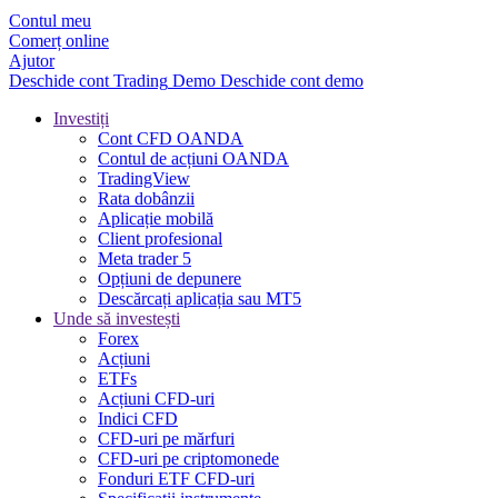
Contul meu
Comerț online
Ajutor
Deschide cont
Trading
Demo
Deschide cont demo
Investiți
Cont CFD OANDA
Contul de acțiuni OANDA
TradingView
Rata dobânzii
Aplicație mobilă
Client profesional
Meta trader 5
Opțiuni de depunere
Descărcați aplicația sau MT5
Unde să investești
Forex
Acțiuni
ETFs
Acțiuni CFD-uri
Indici CFD
CFD-uri pe mărfuri
CFD-uri pe criptomonede
Fonduri ETF CFD-uri