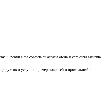
iul pentru a mă contacta cu această ofertă și care oferă asistență
родуктов и услуг, например новостей и промоакций, с