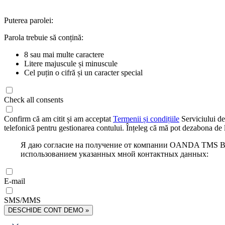
Puterea parolei:
Parola trebuie să conțină:
8 sau mai multe caractere
Litere majuscule și minuscule
Cel puțin o cifră și un caracter special
Check all consents
Confirm că am citit și am acceptat
Termenii și condițiile
Serviciului de
telefonică pentru gestionarea contului. Înțeleg că mă pot dezabona de l
Я даю согласие на получение от компании OANDA TMS Bro
использованием указанных мной контактных данных:
E-mail
SMS/MMS
DESCHIDE CONT DEMO »