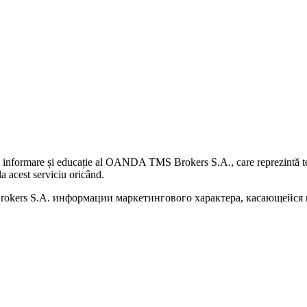
 informare și educație al OANDA TMS Brokers S.A., care reprezintă teme
a acest serviciu oricând.
kers S.A. информации маркетингового характера, касающейся п