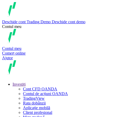
Deschide cont
Trading
Demo
Deschide cont demo
Contul meu
Contul meu
Comerț online
Ajutor
Investiți
Cont CFD OANDA
Contul de acțiuni OANDA
TradingView
Rata dobânzii
Aplicație mobilă
Client profesional