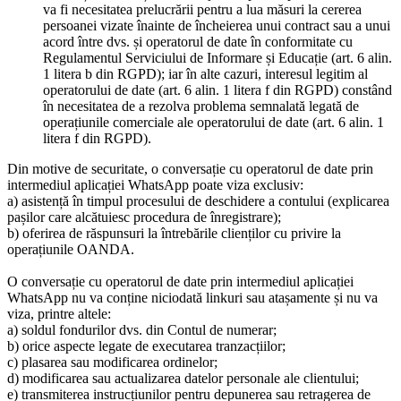
va fi necesitatea prelucrării pentru a lua măsuri la cererea
persoanei vizate înainte de încheierea unui contract sau a unui
acord între dvs. și operatorul de date în conformitate cu
Regulamentul Serviciului de Informare și Educație (art. 6 alin.
1 litera b din RGPD); iar în alte cazuri, interesul legitim al
operatorului de date (art. 6 alin. 1 litera f din RGPD) constând
în necesitatea de a rezolva problema semnalată legată de
operațiunile comerciale ale operatorului de date (art. 6 alin. 1
litera f din RGPD).
Din motive de securitate, o conversație cu operatorul de date prin
intermediul aplicației WhatsApp poate viza exclusiv:
a) asistență în timpul procesului de deschidere a contului (explicarea
pașilor care alcătuiesc procedura de înregistrare);
b) oferirea de răspunsuri la întrebările clienților cu privire la
operațiunile OANDA.
O conversație cu operatorul de date prin intermediul aplicației
WhatsApp nu va conține niciodată linkuri sau atașamente și nu va
viza, printre altele:
a) soldul fondurilor dvs. din Contul de numerar;
b) orice aspecte legate de executarea tranzacțiilor;
c) plasarea sau modificarea ordinelor;
d) modificarea sau actualizarea datelor personale ale clientului;
e) transmiterea instrucțiunilor pentru depunerea sau retragerea de