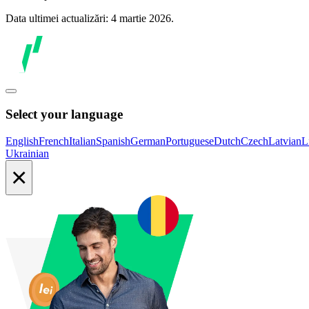
Data ultimei actualizări: 4 martie 2026.
Select your language
English
French
Italian
Spanish
German
Portuguese
Dutch
Czech
Latvian
L
Ukrainian
×