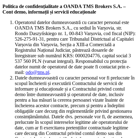
Politica de confidențialitate a OANDA TMS Brokers S.A. –
Cont demo, informații și servicii educaționale
Operatorul datelor dumneavoastră cu caracter personal este
OANDA TMS Brokers S.A., cu sediul în Varșovia, str.
Rondo Daszyńskiego nr. 1, 00-843 Varșovia, cod fiscal (NIP):
526-275-91-31, pentru care Tribunalul Districtual al Capitalei
Varșovia din Varșovia, Secția a XIII-a Comercială a
Registrului Național Judiciar, păstrează dosarele de
înregistrare sub numărul KRS: 0000204776, capital social 3
537 560 PLN (varsat integral). Responsabilul cu protecția
datelor numit de operatorul de date poate fi contactat prin e-
mail:
odo@tms.pl
.
Datele dumneavoastră cu caracter personal vor fi prelucrate în
scopul încheierii și executării Contractului de servicii de
informare și educaționale și a Contractului privind contul
demo între dumneavoastră și operatorul de date, inclusiv
pentru a lua măsuri la cererea persoanei vizate înainte de
încheierea acestor contracte, precum și pentru a îndeplini
obligațiile care decurg din reglementările privind gestionarea
consimțământului. Datele dvs. personale vor fi, de asemenea,
prelucrate în scopul intereselor legitime ale operatorului de
date, cum ar fi exercitarea pretențiilor contractuale legitime
care decurg din Contractul privind contul demo sau din