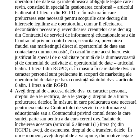
operatorul de date să își îndeplinească obligațiile legale care îi
revin, constând în special în gestionarea conformă – articolul
6 alineatul 1 litera c din RGPD; c. în măsura în care
prelucrarea este necesară pentru scopurile care decurg din
interesele legitime ale operatorului, cum ar fi efectuarea
decontărilor necesare și revendicarea creanțelor care decurg
din Contractul de servicii de informare și educaționale sau din
Contractul privind contul demo, securitatea, prevenirea
fraudei sau marketingul direct al operatorului de date sau
contactarea dumneavoastră, în cazul în care acest lucru este
justificat în special de o solicitare primită de la dumneavoastră
și de domeniul de activitate al operatorului de date – articolul
6 alin. 1 litera f din RGPD; d. în măsura în care datele dvs. cu
caracter personal sunt prelucrate în scopuri de marketing ale
operatorului de date pe baza consimțământului dvs. - articolul
6 alin. 1 litera a din RGPD.
Aveți dreptul de a accesa datele dvs. cu caracter personal,
dreptul de a le rectifica, de a le șterge și dreptul de a limita
prelucrarea datelor. În măsura în care prelucrarea este necesară
pentru executarea Contractului de servicii de informare și
educaționale sau a Contractului privind contul demo la care
sunteți parte sau pentru a da curs cererii dvs. înainte de
încheierea acestora (articolul 6 alineatul (1) litera (b) din
RGPD), aveți, de asemenea, dreptul de a transfera datele. În
orice moment, aveți dreptul de a vă opune, din motive legate