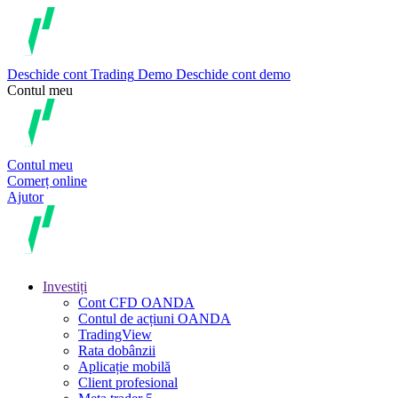
Deschide cont
Trading
Demo
Deschide cont demo
Contul meu
Contul meu
Comerț online
Ajutor
Investiți
Cont CFD OANDA
Contul de acțiuni OANDA
TradingView
Rata dobânzii
Aplicație mobilă
Client profesional