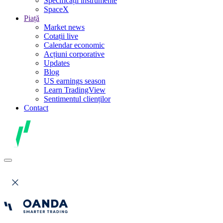
Specificații instrumente
SpaceX
Piață
Market news
Cotații live
Calendar economic
Acțiuni corporative
Updates
Blog
US earnings season
Learn TradingView
Sentimentul clienților
Contact