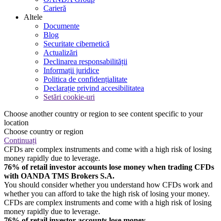
Carieră
Altele
Documente
Blog
Securitate cibernetică
Actualizări
Declinarea responsabilității
Informații juridice
Politica de confidențialitate
Declarație privind accesibilitatea
Setări cookie-uri
Choose another country or region to see content specific to your
location
Choose country or region
Continuați
CFDs are complex instruments and come with a high risk of losing
money rapidly due to leverage.
76% of retail investor accounts lose money when trading CFDs
with OANDA TMS Brokers S.A.
You should consider whether you understand how CFDs work and
whether you can afford to take the high risk of losing your money.
CFDs are complex instruments and come with a high risk of losing
money rapidly due to leverage.
76% of retail investor accounts lose money