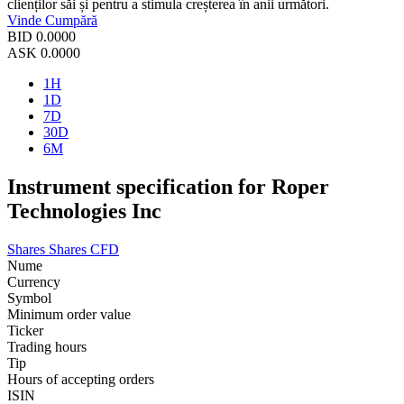
clienților săi și pentru a stimula creșterea în anii următori.
Vinde
Cumpără
BID
0.0000
ASK
0.0000
1H
1D
7D
30D
6M
Instrument specification for Roper
Technologies Inc
Shares
Shares CFD
Nume
Currency
Symbol
Minimum order value
Ticker
Trading hours
Tip
Hours of accepting orders
ISIN