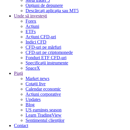
Meta trader 5
Opțiuni de depunere
Descărcați aplicația sau MT5
Unde să investești
Forex
Acțiuni
ETFs
Acțiuni CFD-uri
Indici CFD
CFD-uri pe mărfuri
CFD-uri pe criptomonede
Fonduri ETF CFD-uri
Specificații instrumente
SpaceX
Piață
Market news
Cotații live
Calendar economic
Acțiuni corporative
Updates
Blog
US earnings season
Learn TradingView
Sentimentul clienților
Contact