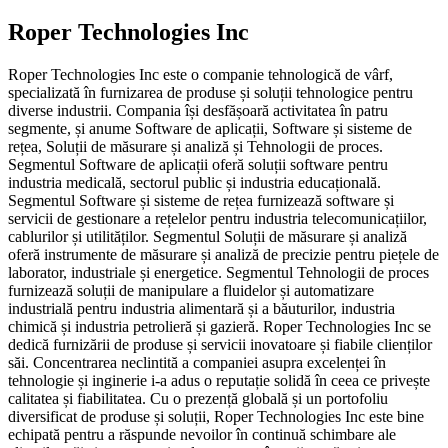
Roper Technologies Inc
Roper Technologies Inc este o companie tehnologică de vârf,
specializată în furnizarea de produse și soluții tehnologice pentru
diverse industrii. Compania își desfășoară activitatea în patru
segmente, și anume Software de aplicații, Software și sisteme de
rețea, Soluții de măsurare și analiză și Tehnologii de proces.
Segmentul Software de aplicații oferă soluții software pentru
industria medicală, sectorul public și industria educațională.
Segmentul Software și sisteme de rețea furnizează software și
servicii de gestionare a rețelelor pentru industria telecomunicațiilor,
cablurilor și utilităților. Segmentul Soluții de măsurare și analiză
oferă instrumente de măsurare și analiză de precizie pentru piețele de
laborator, industriale și energetice. Segmentul Tehnologii de proces
furnizează soluții de manipulare a fluidelor și automatizare
industrială pentru industria alimentară și a băuturilor, industria
chimică și industria petrolieră și gazieră. Roper Technologies Inc se
dedică furnizării de produse și servicii inovatoare și fiabile clienților
săi. Concentrarea neclintită a companiei asupra excelenței în
tehnologie și inginerie i-a adus o reputație solidă în ceea ce privește
calitatea și fiabilitatea. Cu o prezență globală și un portofoliu
diversificat de produse și soluții, Roper Technologies Inc este bine
echipată pentru a răspunde nevoilor în continuă schimbare ale