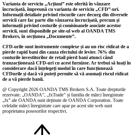
Varianta de serviciu „Acțiuni” este oferită în vânzare
încrucișată, împreună cu varianta de serviciu „CFD”-uri.
Informații detaliate privind riscurile care decurg din diversele
servicii care fac parte din vânzarea încrucișată, precum și
informații privind costurile și comisioanele asociate acestor
servicii, sunt disponibile pe site-ul web al OANDA TMS
Brokers, în secțiunea „Documente”.
CFD-urile sunt instrumente complexe și au un risc ridicat de a
pierde rapid bani din cauza efectului de levier. 76% din
conturile investitorilor de retail pierd bani atunci când
tranzacționează CFD-uri cu acest furnizor. Ar trebui să luați în
considerare dacă înțelegeți modul în care funcționează
CFDurile și dacă vă puteți permite să vă asumați riscul ridicat
de a vă pierde banii.
@ Copyright 2026 OANDA TMS Brokers S.A. Toate drepturile
rezervate. „OANDA”, „fxTrade” și familia de mărci înregistrate
„fx” ale OANDA sunt deținute de OANDA Corporation. Toate
celelalte mărci înregistrate care apar pe acest site web sunt
proprietatea posesorilor respectivi.