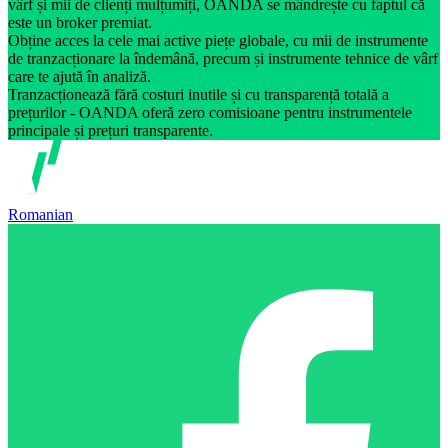
vârf și mii de clienți mulțumiți, OANDA se mândrește cu faptul că
este un broker premiat.
Obține acces la cele mai active piețe globale, cu mii de instrumente
de tranzacționare la îndemână, precum și instrumente tehnice de vârf
care te ajută în analiză.
Tranzacționează fără costuri inutile și cu transparență totală a
prețurilor - OANDA oferă zero comisioane pentru instrumentele
principale și prețuri transparente.
Romanian