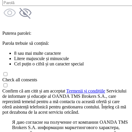
Puterea parolei:
Parola trebuie să conțină:
8 sau mai multe caractere
Litere majuscule și minuscule
Cel puțin o cifră și un caracter special
Check all consents
Confirm că am citit și am acceptat
Termenii și condițiile
Serviciului
de informare și educație al OANDA TMS Brokers S.A., care
reprezintă temeiul pentru a mă contacta cu această ofertă și care
oferă asistență telefonică pentru gestionarea contului. Înțeleg că mă
pot dezabona de la acest serviciu oricând.
Я даю согласие на получение от компании OANDA TMS
Brokers S.A. информации маркетингового характера,