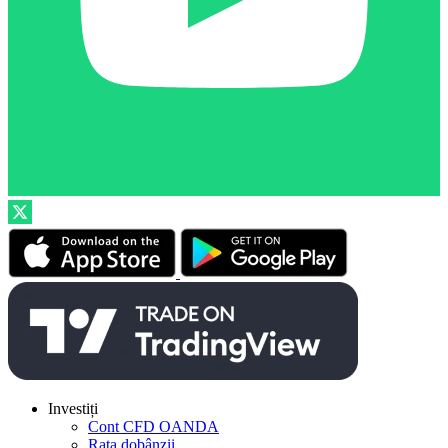
Investiți
Cont CFD OANDA
Rata dobânzii