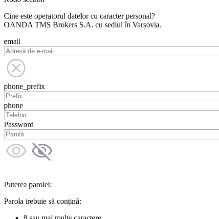
Cine este operatorul datelor cu caracter personal?
OANDA TMS Brokers S.A. cu sediul în Varșovia.
email
phone_prefix
phone
Password
Puterea parolei:
Parola trebuie să conțină:
8 sau mai multe caractere