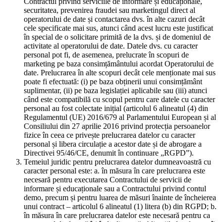
Contractul privind serviciile de informare și educaționale,
securitatea, prevenirea fraudei sau marketingul direct al
operatorului de date și contactarea dvs. în alte cazuri decât
cele specificate mai sus, atunci când acest lucru este justificat
în special de o solicitare primită de la dvs. și de domeniul de
activitate al operatorului de date. Datele dvs. cu caracter
personal pot fi, de asemenea, prelucrate în scopuri de
marketing pe baza consimțământului acordat Operatorului de
date. Prelucrarea în alte scopuri decât cele menționate mai sus
poate fi efectuată: (i) pe baza obținerii unui consimțământ
suplimentar, (ii) pe baza legislației aplicabile sau (iii) atunci
când este compatibilă cu scopul pentru care datele cu caracter
personal au fost colectate inițial (articolul 6 alineatul (4) din
Regulamentul (UE) 2016/679 al Parlamentului European și al
Consiliului din 27 aprilie 2016 privind protecția persoanelor
fizice în ceea ce privește prelucrarea datelor cu caracter
personal și libera circulație a acestor date și de abrogare a
Directivei 95/46/CE, denumit în continuare „RGPD”).
Temeiul juridic pentru prelucrarea datelor dumneavoastră cu
caracter personal este: a. în măsura în care prelucrarea este
necesară pentru executarea Contractului de servicii de
informare și educaționale sau a Contractului privind contul
demo, precum și pentru luarea de măsuri înainte de încheierea
unui contract – articolul 6 alineatul (1) litera (b) din RGPD; b.
în măsura în care prelucrarea datelor este necesară pentru ca