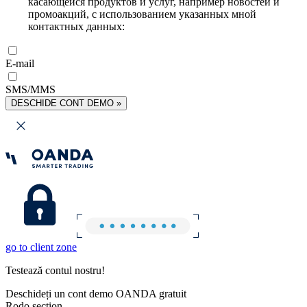
касающейся продуктов и услуг, например новостей и
промоакций, с использованием указанных мной
контактных данных:
E-mail
SMS/MMS
DESCHIDE CONT DEMO »
go to client zone
Testează contul nostru!
Deschideți un cont demo OANDA gratuit
Rodo section