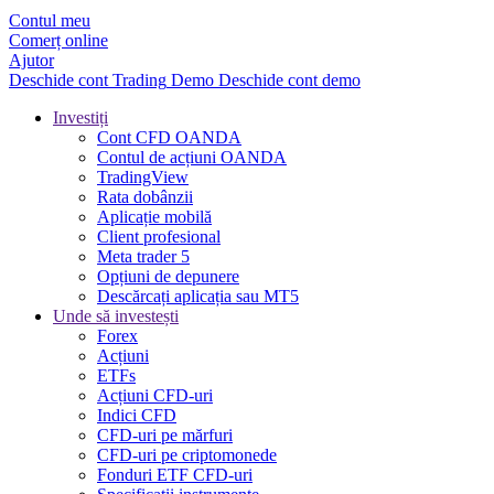
Contul meu
Comerț online
Ajutor
Deschide cont
Trading
Demo
Deschide cont demo
Investiți
Cont CFD OANDA
Contul de acțiuni OANDA
TradingView
Rata dobânzii
Aplicație mobilă
Client profesional
Meta trader 5
Opțiuni de depunere
Descărcați aplicația sau MT5
Unde să investești
Forex
Acțiuni
ETFs
Acțiuni CFD-uri
Indici CFD
CFD-uri pe mărfuri
CFD-uri pe criptomonede
Fonduri ETF CFD-uri