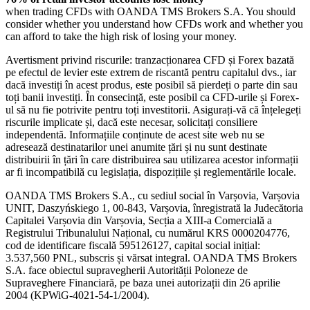
when trading CFDs with OANDA TMS Brokers S.A. You should
consider whether you understand how CFDs work and whether you
can afford to take the high risk of losing your money.
Avertisment privind riscurile: tranzacționarea CFD și Forex bazată
pe efectul de levier este extrem de riscantă pentru capitalul dvs., iar
dacă investiți în acest produs, este posibil să pierdeți o parte din sau
toți banii investiți. În consecință, este posibil ca CFD-urile și Forex-
ul să nu fie potrivite pentru toți investitorii. Asigurați-vă că înțelegeți
riscurile implicate și, dacă este necesar, solicitați consiliere
independentă. Informațiile conținute de acest site web nu se
adresează destinatarilor unei anumite țări și nu sunt destinate
distribuirii în țări în care distribuirea sau utilizarea acestor informații
ar fi incompatibilă cu legislația, dispozițiile și reglementările locale.
OANDA TMS Brokers S.A., cu sediul social în Varșovia, Varșovia
UNIT, Daszyńskiego 1, 00-843, Varșovia, înregistrată la Judecătoria
Capitalei Varșovia din Varșovia, Secția a XIII-a Comercială a
Registrului Tribunalului Național, cu numărul KRS 0000204776,
cod de identificare fiscală 595126127, capital social inițial:
3.537,560 PNL, subscris și vărsat integral. OANDA TMS Brokers
S.A. face obiectul supravegherii Autorității Poloneze de
Supraveghere Financiară, pe baza unei autorizații din 26 aprilie
2004 (KPWiG-4021-54-1/2004).