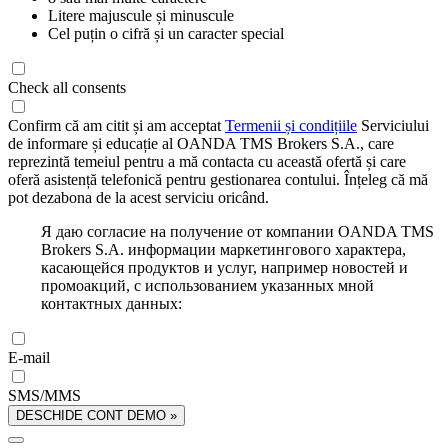
Litere majuscule și minuscule
Cel puțin o cifră și un caracter special
Check all consents
Confirm că am citit și am acceptat
Termenii și condițiile
Serviciului
de informare și educație al OANDA TMS Brokers S.A., care
reprezintă temeiul pentru a mă contacta cu această ofertă și care
oferă asistență telefonică pentru gestionarea contului. Înțeleg că mă
pot dezabona de la acest serviciu oricând.
Я даю согласие на получение от компании OANDA TMS
Brokers S.A. информации маркетингового характера,
касающейся продуктов и услуг, например новостей и
промоакций, с использованием указанных мной
контактных данных:
E-mail
SMS/MMS
DESCHIDE CONT DEMO »