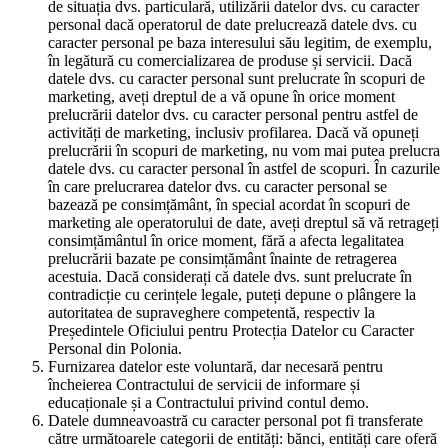
de situația dvs. particulară, utilizării datelor dvs. cu caracter
personal dacă operatorul de date prelucrează datele dvs. cu
caracter personal pe baza interesului său legitim, de exemplu,
în legătură cu comercializarea de produse și servicii. Dacă
datele dvs. cu caracter personal sunt prelucrate în scopuri de
marketing, aveți dreptul de a vă opune în orice moment
prelucrării datelor dvs. cu caracter personal pentru astfel de
activități de marketing, inclusiv profilarea. Dacă vă opuneți
prelucrării în scopuri de marketing, nu vom mai putea prelucra
datele dvs. cu caracter personal în astfel de scopuri. În cazurile
în care prelucrarea datelor dvs. cu caracter personal se
bazează pe consimțământ, în special acordat în scopuri de
marketing ale operatorului de date, aveți dreptul să vă retrageți
consimțământul în orice moment, fără a afecta legalitatea
prelucrării bazate pe consimțământ înainte de retragerea
acestuia. Dacă considerați că datele dvs. sunt prelucrate în
contradicție cu cerințele legale, puteți depune o plângere la
autoritatea de supraveghere competentă, respectiv la
Președintele Oficiului pentru Protecția Datelor cu Caracter
Personal din Polonia.
Furnizarea datelor este voluntară, dar necesară pentru
încheierea Contractului de servicii de informare și
educaționale și a Contractului privind contul demo.
Datele dumneavoastră cu caracter personal pot fi transferate
către următoarele categorii de entități: bănci, entități care oferă