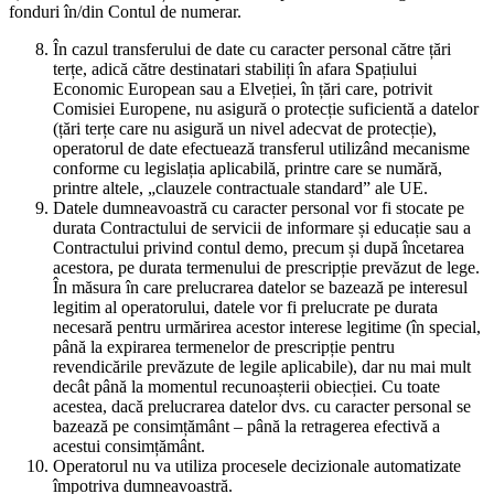
fonduri în/din Contul de numerar.
În cazul transferului de date cu caracter personal către țări
terțe, adică către destinatari stabiliți în afara Spațiului
Economic European sau a Elveției, în țări care, potrivit
Comisiei Europene, nu asigură o protecție suficientă a datelor
(țări terțe care nu asigură un nivel adecvat de protecție),
operatorul de date efectuează transferul utilizând mecanisme
conforme cu legislația aplicabilă, printre care se numără,
printre altele, „clauzele contractuale standard” ale UE.
Datele dumneavoastră cu caracter personal vor fi stocate pe
durata Contractului de servicii de informare și educație sau a
Contractului privind contul demo, precum și după încetarea
acestora, pe durata termenului de prescripție prevăzut de lege.
În măsura în care prelucrarea datelor se bazează pe interesul
legitim al operatorului, datele vor fi prelucrate pe durata
necesară pentru urmărirea acestor interese legitime (în special,
până la expirarea termenelor de prescripție pentru
revendicările prevăzute de legile aplicabile), dar nu mai mult
decât până la momentul recunoașterii obiecției. Cu toate
acestea, dacă prelucrarea datelor dvs. cu caracter personal se
bazează pe consimțământ – până la retragerea efectivă a
acestui consimțământ.
Operatorul nu va utiliza procesele decizionale automatizate
împotriva dumneavoastră.