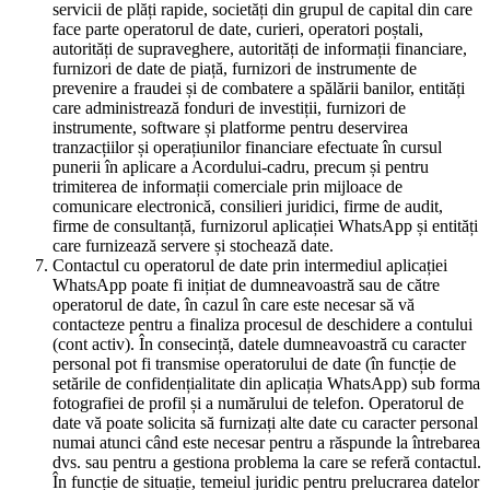
servicii de plăți rapide, societăți din grupul de capital din care
face parte operatorul de date, curieri, operatori poștali,
autorități de supraveghere, autorități de informații financiare,
furnizori de date de piață, furnizori de instrumente de
prevenire a fraudei și de combatere a spălării banilor, entități
care administrează fonduri de investiții, furnizori de
instrumente, software și platforme pentru deservirea
tranzacțiilor și operațiunilor financiare efectuate în cursul
punerii în aplicare a Acordului-cadru, precum și pentru
trimiterea de informații comerciale prin mijloace de
comunicare electronică, consilieri juridici, firme de audit,
firme de consultanță, furnizorul aplicației WhatsApp și entități
care furnizează servere și stochează date.
Contactul cu operatorul de date prin intermediul aplicației
WhatsApp poate fi inițiat de dumneavoastră sau de către
operatorul de date, în cazul în care este necesar să vă
contacteze pentru a finaliza procesul de deschidere a contului
(cont activ). În consecință, datele dumneavoastră cu caracter
personal pot fi transmise operatorului de date (în funcție de
setările de confidențialitate din aplicația WhatsApp) sub forma
fotografiei de profil și a numărului de telefon. Operatorul de
date vă poate solicita să furnizați alte date cu caracter personal
numai atunci când este necesar pentru a răspunde la întrebarea
dvs. sau pentru a gestiona problema la care se referă contactul.
În funcție de situație, temeiul juridic pentru prelucrarea datelor