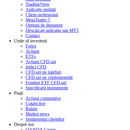
TradingView
Aplicație mobilă
Client profesional
MetaTrader 5
Opțiuni de depunere
Descărcați aplicația sau MT5
Contact
Unde să investești
Forex
Acțiuni
ETFs
Acțiuni CFD-uri
Indici CFD
CFD-uri pe mărfuri
CFD-uri pe criptomonede
Fonduri ETF CFD-uri
Specificații instrumente
Piață
Acțiuni corporative
Cotații live
Rulaje
Market news
Sentimentul clienților
Despre noi
OANDA Group