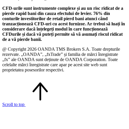
CFD-urile sunt instrumente complexe și au un risc ridicat de a
pierde rapid bani din cauza efectului de levier. 76% din
conturile investitorilor de retail pierd bani atunci când
tranzacționează CFD-uri cu acest furnizor. Ar trebui să luați în
considerare dacă înțelegeți modul în care funcționează
CFDurile și dacă vă puteți permite să vă asumați riscul ridicat
de a vă pierde banii.
@ Copyright 2026 OANDA TMS Brokers S.A. Toate drepturile
rezervate. „OANDA”, „fxTrade” și familia de mărci înregistrate
„fx” ale OANDA sunt deținute de OANDA Corporation. Toate
celelalte mărci înregistrate care apar pe acest site web sunt
proprietatea posesorilor respectivi.
Scroll to top