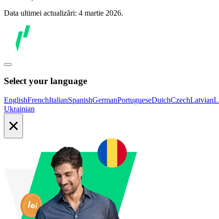
Data ultimei actualizări: 4 martie 2026.
Select your language
English
French
Italian
Spanish
German
Portuguese
Dutch
Czech
Latvian
L
Ukrainian
×