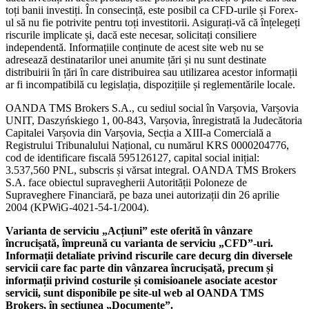
toți banii investiți. În consecință, este posibil ca CFD-urile și Forex-
ul să nu fie potrivite pentru toți investitorii. Asigurați-vă că înțelegeți
riscurile implicate și, dacă este necesar, solicitați consiliere
independentă. Informațiile conținute de acest site web nu se
adresează destinatarilor unei anumite țări și nu sunt destinate
distribuirii în țări în care distribuirea sau utilizarea acestor informații
ar fi incompatibilă cu legislația, dispozițiile și reglementările locale.
OANDA TMS Brokers S.A., cu sediul social în Varșovia, Varșovia
UNIT, Daszyńskiego 1, 00-843, Varșovia, înregistrată la Judecătoria
Capitalei Varșovia din Varșovia, Secția a XIII-a Comercială a
Registrului Tribunalului Național, cu numărul KRS 0000204776,
cod de identificare fiscală 595126127, capital social inițial:
3.537,560 PNL, subscris și vărsat integral. OANDA TMS Brokers
S.A. face obiectul supravegherii Autorității Poloneze de
Supraveghere Financiară, pe baza unei autorizații din 26 aprilie
2004 (KPWiG-4021-54-1/2004).
Varianta de serviciu „Acțiuni” este oferită în vânzare
încrucișată, împreună cu varianta de serviciu „CFD”-uri.
Informații detaliate privind riscurile care decurg din diversele
servicii care fac parte din vânzarea încrucișată, precum și
informații privind costurile și comisioanele asociate acestor
servicii, sunt disponibile pe site-ul web al OANDA TMS
Brokers, în secțiunea „Documente”.