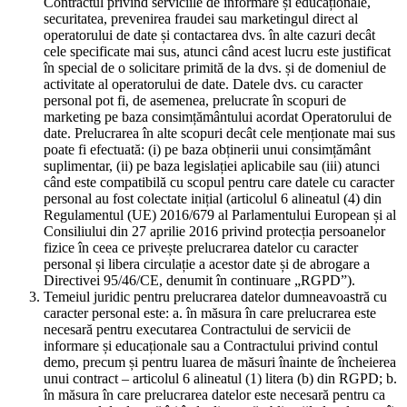
Contractul privind serviciile de informare și educaționale,
securitatea, prevenirea fraudei sau marketingul direct al
operatorului de date și contactarea dvs. în alte cazuri decât
cele specificate mai sus, atunci când acest lucru este justificat
în special de o solicitare primită de la dvs. și de domeniul de
activitate al operatorului de date. Datele dvs. cu caracter
personal pot fi, de asemenea, prelucrate în scopuri de
marketing pe baza consimțământului acordat Operatorului de
date. Prelucrarea în alte scopuri decât cele menționate mai sus
poate fi efectuată: (i) pe baza obținerii unui consimțământ
suplimentar, (ii) pe baza legislației aplicabile sau (iii) atunci
când este compatibilă cu scopul pentru care datele cu caracter
personal au fost colectate inițial (articolul 6 alineatul (4) din
Regulamentul (UE) 2016/679 al Parlamentului European și al
Consiliului din 27 aprilie 2016 privind protecția persoanelor
fizice în ceea ce privește prelucrarea datelor cu caracter
personal și libera circulație a acestor date și de abrogare a
Directivei 95/46/CE, denumit în continuare „RGPD”).
Temeiul juridic pentru prelucrarea datelor dumneavoastră cu
caracter personal este: a. în măsura în care prelucrarea este
necesară pentru executarea Contractului de servicii de
informare și educaționale sau a Contractului privind contul
demo, precum și pentru luarea de măsuri înainte de încheierea
unui contract – articolul 6 alineatul (1) litera (b) din RGPD; b.
în măsura în care prelucrarea datelor este necesară pentru ca