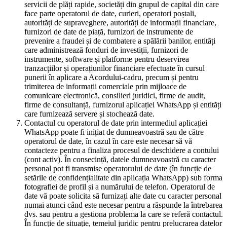
servicii de plăți rapide, societăți din grupul de capital din care
face parte operatorul de date, curieri, operatori poștali,
autorități de supraveghere, autorități de informații financiare,
furnizori de date de piață, furnizori de instrumente de
prevenire a fraudei și de combatere a spălării banilor, entități
care administrează fonduri de investiții, furnizori de
instrumente, software și platforme pentru deservirea
tranzacțiilor și operațiunilor financiare efectuate în cursul
punerii în aplicare a Acordului-cadru, precum și pentru
trimiterea de informații comerciale prin mijloace de
comunicare electronică, consilieri juridici, firme de audit,
firme de consultanță, furnizorul aplicației WhatsApp și entități
care furnizează servere și stochează date.
Contactul cu operatorul de date prin intermediul aplicației
WhatsApp poate fi inițiat de dumneavoastră sau de către
operatorul de date, în cazul în care este necesar să vă
contacteze pentru a finaliza procesul de deschidere a contului
(cont activ). În consecință, datele dumneavoastră cu caracter
personal pot fi transmise operatorului de date (în funcție de
setările de confidențialitate din aplicația WhatsApp) sub forma
fotografiei de profil și a numărului de telefon. Operatorul de
date vă poate solicita să furnizați alte date cu caracter personal
numai atunci când este necesar pentru a răspunde la întrebarea
dvs. sau pentru a gestiona problema la care se referă contactul.
În funcție de situație, temeiul juridic pentru prelucrarea datelor