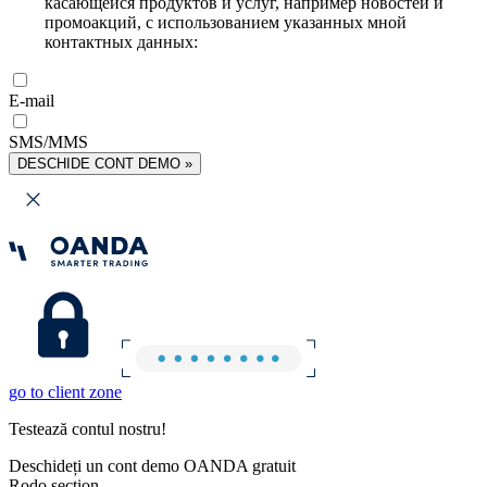
касающейся продуктов и услуг, например новостей и
промоакций, с использованием указанных мной
контактных данных:
E-mail
SMS/MMS
DESCHIDE CONT DEMO »
go to client zone
Testează contul nostru!
Deschideți un cont demo OANDA gratuit
Rodo section