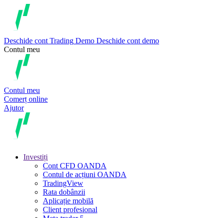
Deschide cont
Trading
Demo
Deschide cont demo
Contul meu
Contul meu
Comerț online
Ajutor
Investiți
Cont CFD OANDA
Contul de acțiuni OANDA
TradingView
Rata dobânzii
Aplicație mobilă
Client profesional