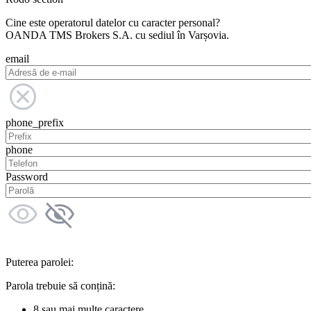
Cine este operatorul datelor cu caracter personal?
OANDA TMS Brokers S.A. cu sediul în Varșovia.
email
phone_prefix
phone
Password
Puterea parolei:
Parola trebuie să conțină:
8 sau mai multe caractere