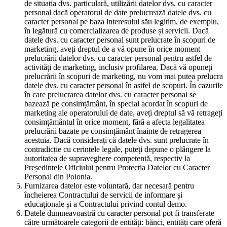
de situația dvs. particulară, utilizării datelor dvs. cu caracter
personal dacă operatorul de date prelucrează datele dvs. cu
caracter personal pe baza interesului său legitim, de exemplu,
în legătură cu comercializarea de produse și servicii. Dacă
datele dvs. cu caracter personal sunt prelucrate în scopuri de
marketing, aveți dreptul de a vă opune în orice moment
prelucrării datelor dvs. cu caracter personal pentru astfel de
activități de marketing, inclusiv profilarea. Dacă vă opuneți
prelucrării în scopuri de marketing, nu vom mai putea prelucra
datele dvs. cu caracter personal în astfel de scopuri. În cazurile
în care prelucrarea datelor dvs. cu caracter personal se
bazează pe consimțământ, în special acordat în scopuri de
marketing ale operatorului de date, aveți dreptul să vă retrageți
consimțământul în orice moment, fără a afecta legalitatea
prelucrării bazate pe consimțământ înainte de retragerea
acestuia. Dacă considerați că datele dvs. sunt prelucrate în
contradicție cu cerințele legale, puteți depune o plângere la
autoritatea de supraveghere competentă, respectiv la
Președintele Oficiului pentru Protecția Datelor cu Caracter
Personal din Polonia.
Furnizarea datelor este voluntară, dar necesară pentru
încheierea Contractului de servicii de informare și
educaționale și a Contractului privind contul demo.
Datele dumneavoastră cu caracter personal pot fi transferate
către următoarele categorii de entități: bănci, entități care oferă