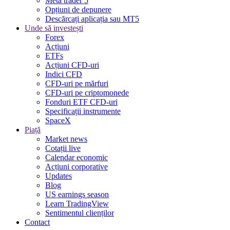
Meta trader 5
Opțiuni de depunere
Descărcați aplicația sau MT5
Unde să investești
Forex
Acțiuni
ETFs
Acțiuni CFD-uri
Indici CFD
CFD-uri pe mărfuri
CFD-uri pe criptomonede
Fonduri ETF CFD-uri
Specificații instrumente
SpaceX
Piață
Market news
Cotații live
Calendar economic
Acțiuni corporative
Updates
Blog
US earnings season
Learn TradingView
Sentimentul clienților
Contact