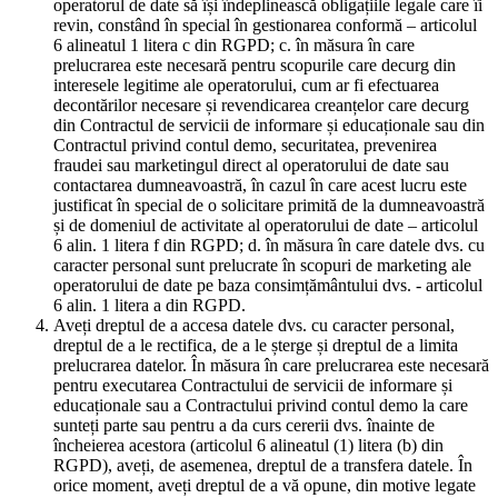
operatorul de date să își îndeplinească obligațiile legale care îi
revin, constând în special în gestionarea conformă – articolul
6 alineatul 1 litera c din RGPD; c. în măsura în care
prelucrarea este necesară pentru scopurile care decurg din
interesele legitime ale operatorului, cum ar fi efectuarea
decontărilor necesare și revendicarea creanțelor care decurg
din Contractul de servicii de informare și educaționale sau din
Contractul privind contul demo, securitatea, prevenirea
fraudei sau marketingul direct al operatorului de date sau
contactarea dumneavoastră, în cazul în care acest lucru este
justificat în special de o solicitare primită de la dumneavoastră
și de domeniul de activitate al operatorului de date – articolul
6 alin. 1 litera f din RGPD; d. în măsura în care datele dvs. cu
caracter personal sunt prelucrate în scopuri de marketing ale
operatorului de date pe baza consimțământului dvs. - articolul
6 alin. 1 litera a din RGPD.
Aveți dreptul de a accesa datele dvs. cu caracter personal,
dreptul de a le rectifica, de a le șterge și dreptul de a limita
prelucrarea datelor. În măsura în care prelucrarea este necesară
pentru executarea Contractului de servicii de informare și
educaționale sau a Contractului privind contul demo la care
sunteți parte sau pentru a da curs cererii dvs. înainte de
încheierea acestora (articolul 6 alineatul (1) litera (b) din
RGPD), aveți, de asemenea, dreptul de a transfera datele. În
orice moment, aveți dreptul de a vă opune, din motive legate