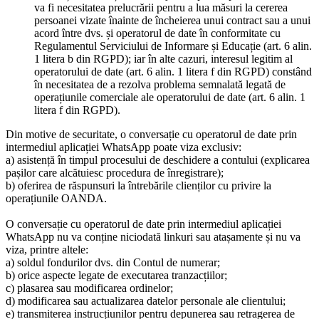
va fi necesitatea prelucrării pentru a lua măsuri la cererea
persoanei vizate înainte de încheierea unui contract sau a unui
acord între dvs. și operatorul de date în conformitate cu
Regulamentul Serviciului de Informare și Educație (art. 6 alin.
1 litera b din RGPD); iar în alte cazuri, interesul legitim al
operatorului de date (art. 6 alin. 1 litera f din RGPD) constând
în necesitatea de a rezolva problema semnalată legată de
operațiunile comerciale ale operatorului de date (art. 6 alin. 1
litera f din RGPD).
Din motive de securitate, o conversație cu operatorul de date prin
intermediul aplicației WhatsApp poate viza exclusiv:
a) asistență în timpul procesului de deschidere a contului (explicarea
pașilor care alcătuiesc procedura de înregistrare);
b) oferirea de răspunsuri la întrebările clienților cu privire la
operațiunile OANDA.
O conversație cu operatorul de date prin intermediul aplicației
WhatsApp nu va conține niciodată linkuri sau atașamente și nu va
viza, printre altele:
a) soldul fondurilor dvs. din Contul de numerar;
b) orice aspecte legate de executarea tranzacțiilor;
c) plasarea sau modificarea ordinelor;
d) modificarea sau actualizarea datelor personale ale clientului;
e) transmiterea instrucțiunilor pentru depunerea sau retragerea de