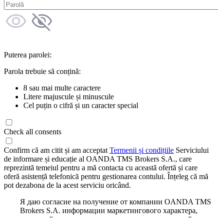
Puterea parolei:
Parola trebuie să conțină:
8 sau mai multe caractere
Litere majuscule și minuscule
Cel puțin o cifră și un caracter special
Check all consents
Confirm că am citit și am acceptat
Termenii și condițiile
Serviciului
de informare și educație al OANDA TMS Brokers S.A., care
reprezintă temeiul pentru a mă contacta cu această ofertă și care
oferă asistență telefonică pentru gestionarea contului. Înțeleg că mă
pot dezabona de la acest serviciu oricând.
Я даю согласие на получение от компании OANDA TMS
Brokers S.A. информации маркетингового характера,