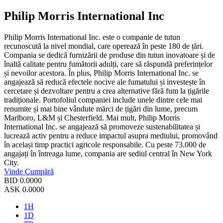
Philip Morris International Inc
Philip Morris International Inc. este o companie de tutun
recunoscută la nivel mondial, care operează în peste 180 de țări.
Compania se dedică furnizării de produse din tutun inovatoare și de
înaltă calitate pentru fumătorii adulți, care să răspundă preferințelor
și nevoilor acestora. În plus, Philip Morris International Inc. se
angajează să reducă efectele nocive ale fumatului și investește în
cercetare și dezvoltare pentru a crea alternative fără fum la țigările
tradiționale. Portofoliul companiei include unele dintre cele mai
renumite și mai bine vândute mărci de țigări din lume, precum
Marlboro, L&M și Chesterfield. Mai mult, Philip Morris
International Inc. se angajează să promoveze sustenabilitatea și
lucrează activ pentru a reduce impactul asupra mediului, promovând
în același timp practici agricole responsabile. Cu peste 73.000 de
angajați în întreaga lume, compania are sediul central în New York
City.
Vinde
Cumpără
BID
0.0000
ASK
0.0000
1H
1D