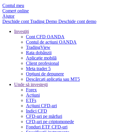
Contul meu
Comerț online
Ajutor
Deschide cont
Trading
Demo
Deschide cont demo
Investiți
Cont CFD OANDA
Contul de acțiuni OANDA
TradingView
Rata dobânzii
Aplicație mobilă
Client profesional
Meta trader 5
Opțiuni de depunere
Descărcați aplicația sau MT5
Unde să investești
Forex
Acțiuni
ETFs
Acțiuni CFD-uri
Indici CFD
CFD-uri pe mărfuri
CFD-uri pe criptomonede
Fonduri ETF CFD-uri