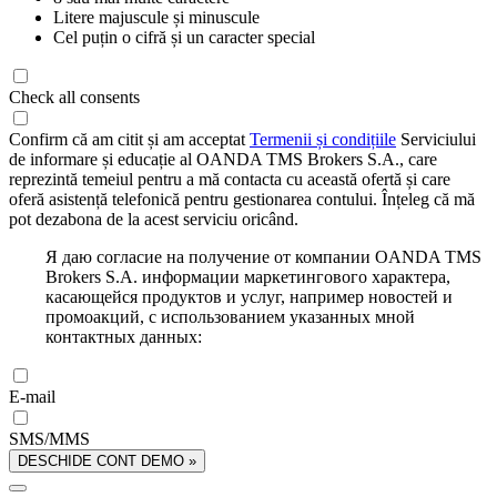
Litere majuscule și minuscule
Cel puțin o cifră și un caracter special
Check all consents
Confirm că am citit și am acceptat
Termenii și condițiile
Serviciului
de informare și educație al OANDA TMS Brokers S.A., care
reprezintă temeiul pentru a mă contacta cu această ofertă și care
oferă asistență telefonică pentru gestionarea contului. Înțeleg că mă
pot dezabona de la acest serviciu oricând.
Я даю согласие на получение от компании OANDA TMS
Brokers S.A. информации маркетингового характера,
касающейся продуктов и услуг, например новостей и
промоакций, с использованием указанных мной
контактных данных:
E-mail
SMS/MMS
DESCHIDE CONT DEMO »