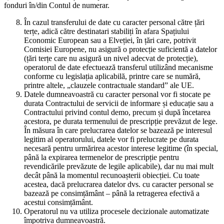
fonduri în/din Contul de numerar.
În cazul transferului de date cu caracter personal către țări
terțe, adică către destinatari stabiliți în afara Spațiului
Economic European sau a Elveției, în țări care, potrivit
Comisiei Europene, nu asigură o protecție suficientă a datelor
(țări terțe care nu asigură un nivel adecvat de protecție),
operatorul de date efectuează transferul utilizând mecanisme
conforme cu legislația aplicabilă, printre care se numără,
printre altele, „clauzele contractuale standard” ale UE.
Datele dumneavoastră cu caracter personal vor fi stocate pe
durata Contractului de servicii de informare și educație sau a
Contractului privind contul demo, precum și după încetarea
acestora, pe durata termenului de prescripție prevăzut de lege.
În măsura în care prelucrarea datelor se bazează pe interesul
legitim al operatorului, datele vor fi prelucrate pe durata
necesară pentru urmărirea acestor interese legitime (în special,
până la expirarea termenelor de prescripție pentru
revendicările prevăzute de legile aplicabile), dar nu mai mult
decât până la momentul recunoașterii obiecției. Cu toate
acestea, dacă prelucrarea datelor dvs. cu caracter personal se
bazează pe consimțământ – până la retragerea efectivă a
acestui consimțământ.
Operatorul nu va utiliza procesele decizionale automatizate
împotriva dumneavoastră.