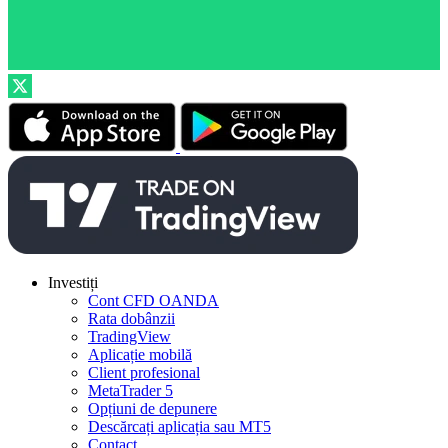
Investiți
Cont CFD OANDA
Rata dobânzii
TradingView
Aplicație mobilă
Client profesional
MetaTrader 5
Opțiuni de depunere
Descărcați aplicația sau MT5
Contact