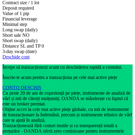
Contract size / 1 lot
Deposit required
Value of 1 pip
Financial leverage
Minimal step
Long swap (daily)
Short sale
NO
Short swap (daily)
Distance SL and TP
0
3-day swap (date)
Deschide cont
Începe să tranzacționezi acum cu deschiderea rapidă a contului.
Înscrie-te acum pentru a tranzacționa pe cele mai active piețe
CONTO DESCHIS
Cu peste 20 de ani de experiență pe piețe, instrumente de analiză de
vârf și mii de clienți mulțumiți, OANDA se mândrește cu faptul că
este un broker premiat.
Obține acces la cele mai active piețe globale, cu mii de instrumente
de tranzacționare la îndemână, precum și instrumente tehnice de vârf
care te ajută în analiză.
Tranzacționează fără costuri inutile și cu transparență totală a
prețurilor - OANDA oferă zero comisioane pentru instrumentele