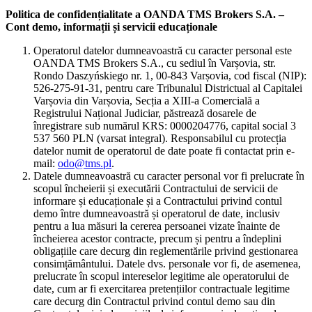
Politica de confidențialitate a OANDA TMS Brokers S.A. –
Cont demo, informații și servicii educaționale
Operatorul datelor dumneavoastră cu caracter personal este
OANDA TMS Brokers S.A., cu sediul în Varșovia, str.
Rondo Daszyńskiego nr. 1, 00-843 Varșovia, cod fiscal (NIP):
526-275-91-31, pentru care Tribunalul Districtual al Capitalei
Varșovia din Varșovia, Secția a XIII-a Comercială a
Registrului Național Judiciar, păstrează dosarele de
înregistrare sub numărul KRS: 0000204776, capital social 3
537 560 PLN (varsat integral). Responsabilul cu protecția
datelor numit de operatorul de date poate fi contactat prin e-
mail:
odo@tms.pl
.
Datele dumneavoastră cu caracter personal vor fi prelucrate în
scopul încheierii și executării Contractului de servicii de
informare și educaționale și a Contractului privind contul
demo între dumneavoastră și operatorul de date, inclusiv
pentru a lua măsuri la cererea persoanei vizate înainte de
încheierea acestor contracte, precum și pentru a îndeplini
obligațiile care decurg din reglementările privind gestionarea
consimțământului. Datele dvs. personale vor fi, de asemenea,
prelucrate în scopul intereselor legitime ale operatorului de
date, cum ar fi exercitarea pretențiilor contractuale legitime
care decurg din Contractul privind contul demo sau din