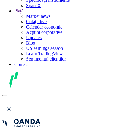
Specificații instrumente
SpaceX
Piață
Market news
Cotații live
Calendar economic
Acțiuni corporative
Updates
Blog
US earnings season
Learn TradingView
Sentimentul clienților
Contact