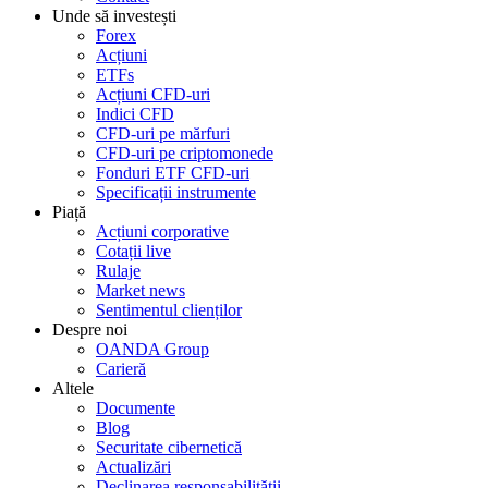
Unde să investești
Forex
Acțiuni
ETFs
Acțiuni CFD-uri
Indici CFD
CFD-uri pe mărfuri
CFD-uri pe criptomonede
Fonduri ETF CFD-uri
Specificații instrumente
Piață
Acțiuni corporative
Cotații live
Rulaje
Market news
Sentimentul clienților
Despre noi
OANDA Group
Carieră
Altele
Documente
Blog
Securitate cibernetică
Actualizări
Declinarea responsabilității