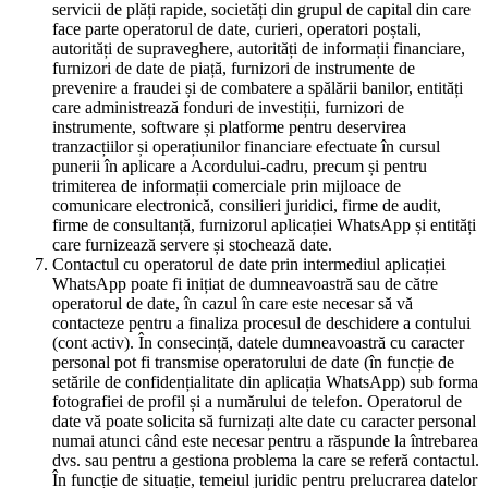
servicii de plăți rapide, societăți din grupul de capital din care
face parte operatorul de date, curieri, operatori poștali,
autorități de supraveghere, autorități de informații financiare,
furnizori de date de piață, furnizori de instrumente de
prevenire a fraudei și de combatere a spălării banilor, entități
care administrează fonduri de investiții, furnizori de
instrumente, software și platforme pentru deservirea
tranzacțiilor și operațiunilor financiare efectuate în cursul
punerii în aplicare a Acordului-cadru, precum și pentru
trimiterea de informații comerciale prin mijloace de
comunicare electronică, consilieri juridici, firme de audit,
firme de consultanță, furnizorul aplicației WhatsApp și entități
care furnizează servere și stochează date.
Contactul cu operatorul de date prin intermediul aplicației
WhatsApp poate fi inițiat de dumneavoastră sau de către
operatorul de date, în cazul în care este necesar să vă
contacteze pentru a finaliza procesul de deschidere a contului
(cont activ). În consecință, datele dumneavoastră cu caracter
personal pot fi transmise operatorului de date (în funcție de
setările de confidențialitate din aplicația WhatsApp) sub forma
fotografiei de profil și a numărului de telefon. Operatorul de
date vă poate solicita să furnizați alte date cu caracter personal
numai atunci când este necesar pentru a răspunde la întrebarea
dvs. sau pentru a gestiona problema la care se referă contactul.
În funcție de situație, temeiul juridic pentru prelucrarea datelor