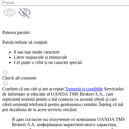
Puterea parolei:
Parola trebuie să conțină:
8 sau mai multe caractere
Litere majuscule și minuscule
Cel puțin o cifră și un caracter special
Check all consents
Confirm că am citit și am acceptat
Termenii și condițiile
Serviciului
de informare și educație al OANDA TMS Brokers S.A., care
reprezintă temeiul pentru a mă contacta cu această ofertă și care
oferă asistență telefonică pentru gestionarea contului. Înțeleg că mă
pot dezabona de la acest serviciu oricând.
Я даю согласие на получение от компании OANDA TMS
Brokers S.A. информации маркетингового характера,