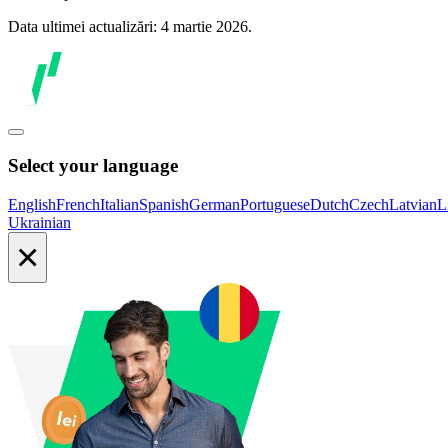
Data ultimei actualizări: 4 martie 2026.
Select your language
English
French
Italian
Spanish
German
Portuguese
Dutch
Czech
Latvian
L
Ukrainian
×