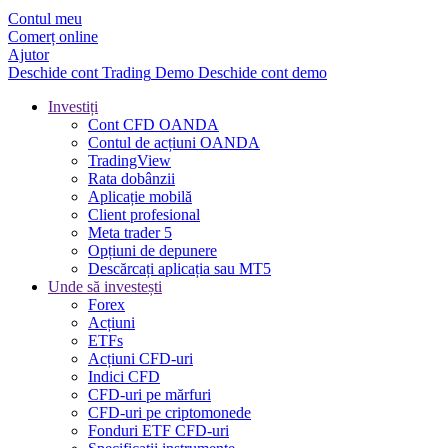
Contul meu
Comerț online
Ajutor
Deschide cont
Trading
Demo
Deschide cont demo
Investiți
Cont CFD OANDA
Contul de acțiuni OANDA
TradingView
Rata dobânzii
Aplicație mobilă
Client profesional
Meta trader 5
Opțiuni de depunere
Descărcați aplicația sau MT5
Unde să investești
Forex
Acțiuni
ETFs
Acțiuni CFD-uri
Indici CFD
CFD-uri pe mărfuri
CFD-uri pe criptomonede
Fonduri ETF CFD-uri