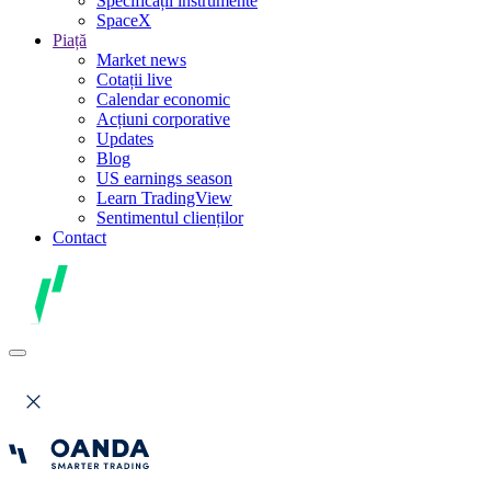
Specificații instrumente
SpaceX
Piață
Market news
Cotații live
Calendar economic
Acțiuni corporative
Updates
Blog
US earnings season
Learn TradingView
Sentimentul clienților
Contact