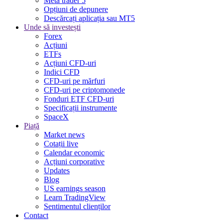
Meta trader 5
Opțiuni de depunere
Descărcați aplicația sau MT5
Unde să investești
Forex
Acțiuni
ETFs
Acțiuni CFD-uri
Indici CFD
CFD-uri pe mărfuri
CFD-uri pe criptomonede
Fonduri ETF CFD-uri
Specificații instrumente
SpaceX
Piață
Market news
Cotații live
Calendar economic
Acțiuni corporative
Updates
Blog
US earnings season
Learn TradingView
Sentimentul clienților
Contact