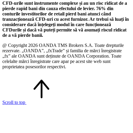
CFD-urile sunt instrumente complexe și au un risc ridicat de a
pierde rapid bani din cauza efectului de levier. 76% din
conturile investitorilor de retail pierd bani atunci când
tranzacționează CFD-uri cu acest furnizor. Ar trebui să luați în
considerare dacă înțelegeți modul în care funcționează
CFDurile și dacă vă puteți permite să vă asumați riscul ridicat
de a vă pierde banii.
@ Copyright 2026 OANDA TMS Brokers S.A. Toate drepturile
rezervate. „OANDA”, „fxTrade” și familia de mărci înregistrate
„fx” ale OANDA sunt deținute de OANDA Corporation. Toate
celelalte mărci înregistrate care apar pe acest site web sunt
proprietatea posesorilor respectivi.
Scroll to top