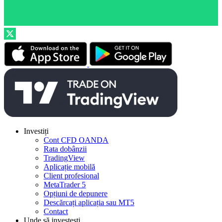
Investiți
Cont CFD OANDA
Rata dobânzii
TradingView
Aplicație mobilă
Client profesional
MetaTrader 5
Opțiuni de depunere
Descărcați aplicația sau MT5
Contact
Unde să investești