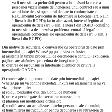
va fi necesitatea prelucrării pentru a lua măsuri la cererea
persoanei vizate înainte de încheierea unui contract sau a unui
acord între dvs. și operatorul de date în conformitate cu
Regulamentul Serviciului de Informare și Educație (art. 6 alin.
1 litera b din RGPD); iar în alte cazuri, interesul legitim al
operatorului de date (art. 6 alin. 1 litera f din RGPD) constând
în necesitatea de a rezolva problema semnalată legată de
operațiunile comerciale ale operatorului de date (art. 6 alin. 1
litera f din RGPD).
Din motive de securitate, o conversație cu operatorul de date prin
intermediul aplicației WhatsApp poate viza exclusiv:
a) asistență în timpul procesului de deschidere a contului (explicarea
pașilor care alcătuiesc procedura de înregistrare);
b) oferirea de răspunsuri la întrebările clienților cu privire la
operațiunile OANDA.
O conversație cu operatorul de date prin intermediul aplicației
WhatsApp nu va conține niciodată linkuri sau atașamente și nu va
viza, printre altele:
a) soldul fondurilor dvs. din Contul de numerar;
b) orice aspecte legate de executarea tranzacțiilor;
c) plasarea sau modificarea ordinelor;
d) modificarea sau actualizarea datelor personale ale clientului;
e) transmiterea instrucțiunilor pentru depunerea sau retragerea de