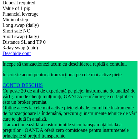
Deposit required
Value of 1 pip
Financial leverage
Minimal step
Long swap (daily)
Short sale
NO
Short swap (daily)
Distance SL and TP
0
3-day swap (date)
Deschide cont
Începe să tranzacționezi acum cu deschiderea rapidă a contului.
Înscrie-te acum pentru a tranzacționa pe cele mai active piețe
CONTO DESCHIS
Cu peste 20 de ani de experiență pe piețe, instrumente de analiză de
vârf și mii de clienți mulțumiți, OANDA se mândrește cu faptul că
este un broker premiat.
Obține acces la cele mai active piețe globale, cu mii de instrumente
de tranzacționare la îndemână, precum și instrumente tehnice de vârf
care te ajută în analiză.
Tranzacționează fără costuri inutile și cu transparență totală a
prețurilor - OANDA oferă zero comisioane pentru instrumentele
principale și prețuri transparente.