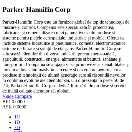
Parker-Hannifin Corp
Parker-Hannifin Corp este un furnizor global de top de tehnologii de
mișcare și control. Compania este specializată în proiectarea,
fabricarea și comercializarea unei game diverse de produse și
sisteme pentru piețele aerospațiale, industriale și mobile. Oferta sa
include sisteme hidraulice și pneumatice, comenzi electromecanice,
sisteme de filtrare și soluții de etanșare. Parker-Hannifin Corp se
adresează clienților din diverse industrii, precum aerospațială,
agricultură, construcții, energie, alimentație și băuturi, sănătate și
transporturi. Compania se angajează să promoveze sustenabilitatea și
inovarea, investind masiv în cercetare și dezvoltare pentru a crea
produse și tehnologii de ultimă generație care să răspundă nevoilor
în continuă evoluție ale clienților săi. Cu o prezență în peste 50 de
țări, Parker-Hannifin Corp se dedică furnizării de produse și servicii
de înaltă calitate clienților săi globali.
Vinde
Cumpără
BID
0.0000
ASK
0.0000
1H
1D
7D