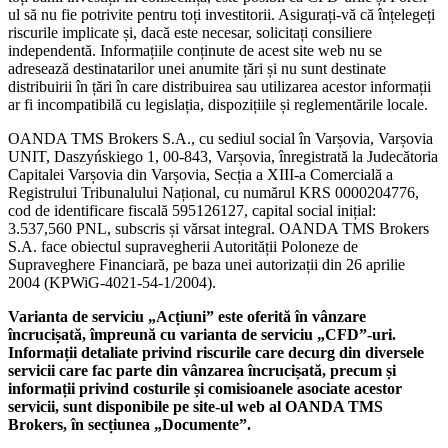
ul să nu fie potrivite pentru toți investitorii. Asigurați-vă că înțelegeți
riscurile implicate și, dacă este necesar, solicitați consiliere
independentă. Informațiile conținute de acest site web nu se
adresează destinatarilor unei anumite țări și nu sunt destinate
distribuirii în țări în care distribuirea sau utilizarea acestor informații
ar fi incompatibilă cu legislația, dispozițiile și reglementările locale.
OANDA TMS Brokers S.A., cu sediul social în Varșovia, Varșovia
UNIT, Daszyńskiego 1, 00-843, Varșovia, înregistrată la Judecătoria
Capitalei Varșovia din Varșovia, Secția a XIII-a Comercială a
Registrului Tribunalului Național, cu numărul KRS 0000204776,
cod de identificare fiscală 595126127, capital social inițial:
3.537,560 PNL, subscris și vărsat integral. OANDA TMS Brokers
S.A. face obiectul supravegherii Autorității Poloneze de
Supraveghere Financiară, pe baza unei autorizații din 26 aprilie
2004 (KPWiG-4021-54-1/2004).
Varianta de serviciu „Acțiuni” este oferită în vânzare
încrucișată, împreună cu varianta de serviciu „CFD”-uri.
Informații detaliate privind riscurile care decurg din diversele
servicii care fac parte din vânzarea încrucișată, precum și
informații privind costurile și comisioanele asociate acestor
servicii, sunt disponibile pe site-ul web al OANDA TMS
Brokers, în secțiunea „Documente”.