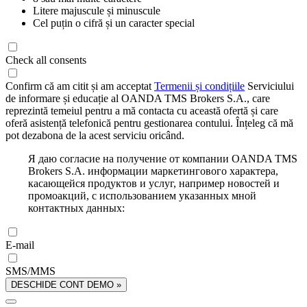
Litere majuscule și minuscule
Cel puțin o cifră și un caracter special
Check all consents
Confirm că am citit și am acceptat
Termenii și condițiile
Serviciului
de informare și educație al OANDA TMS Brokers S.A., care
reprezintă temeiul pentru a mă contacta cu această ofertă și care
oferă asistență telefonică pentru gestionarea contului. Înțeleg că mă
pot dezabona de la acest serviciu oricând.
Я даю согласие на получение от компании OANDA TMS
Brokers S.A. информации маркетингового характера,
касающейся продуктов и услуг, например новостей и
промоакций, с использованием указанных мной
контактных данных:
E-mail
SMS/MMS
DESCHIDE CONT DEMO »