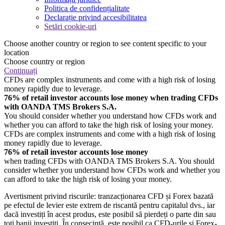
Politica de confidențialitate
Declarație privind accesibilitatea
Setări cookie-uri
Choose another country or region to see content specific to your
location
Choose country or region
Continuați
CFDs are complex instruments and come with a high risk of losing
money rapidly due to leverage.
76% of retail investor accounts lose money when trading CFDs
with OANDA TMS Brokers S.A.
You should consider whether you understand how CFDs work and
whether you can afford to take the high risk of losing your money.
CFDs are complex instruments and come with a high risk of losing
money rapidly due to leverage.
76% of retail investor accounts lose money
when trading CFDs with OANDA TMS Brokers S.A. You should
consider whether you understand how CFDs work and whether you
can afford to take the high risk of losing your money.
Avertisment privind riscurile: tranzacționarea CFD și Forex bazată
pe efectul de levier este extrem de riscantă pentru capitalul dvs., iar
dacă investiți în acest produs, este posibil să pierdeți o parte din sau
toți banii investiți. În consecință, este posibil ca CFD-urile și Forex-