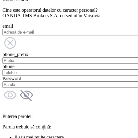
Cine este operatorul datelor cu caracter personal?
OANDA TMS Brokers S.A. cu sediul în Varșovia.
email
phone_prefix
phone
Password
Puterea parolei:
Parola trebuie să conțină:
8 sau mai multe caractere