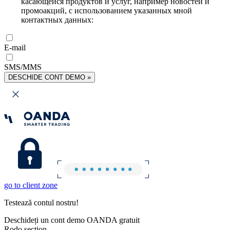
касающейся продуктов и услуг, например новостей и
промоакций, с использованием указанных мной
контактных данных:
E-mail
SMS/MMS
DESCHIDE CONT DEMO »
go to client zone
Testează contul nostru!
Deschideți un cont demo OANDA gratuit
Rodo section