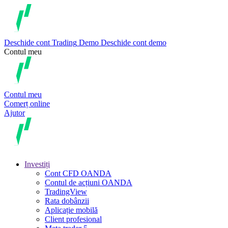
Deschide cont
Trading
Demo
Deschide cont demo
Contul meu
Contul meu
Comerț online
Ajutor
Investiți
Cont CFD OANDA
Contul de acțiuni OANDA
TradingView
Rata dobânzii
Aplicație mobilă
Client profesional