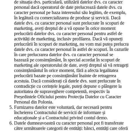
de situația dvs. particulară, utilizării datelor dvs. cu caracter
personal dacă operatorul de date prelucrează datele dvs. cu
caracter personal pe baza interesului său legitim, de exemplu,
în legătură cu comercializarea de produse și servicii. Dacă
datele dvs. cu caracter personal sunt prelucrate în scopuri de
marketing, aveți dreptul de a vă opune în orice moment
prelucrării datelor dvs. cu caracter personal pentru astfel de
activități de marketing, inclusiv profilarea. Dacă vă opuneți
prelucrării în scopuri de marketing, nu vom mai putea prelucra
datele dvs. cu caracter personal în astfel de scopuri. În cazurile
în care prelucrarea datelor dvs. cu caracter personal se
bazează pe consimțământ, în special acordat în scopuri de
marketing ale operatorului de date, aveți dreptul să vă retrageți
consimțământul în orice moment, fără a afecta legalitatea
prelucrării bazate pe consimțământ înainte de retragerea
acestuia. Dacă considerați că datele dvs. sunt prelucrate în
contradicție cu cerințele legale, puteți depune o plângere la
autoritatea de supraveghere competentă, respectiv la
Președintele Oficiului pentru Protecția Datelor cu Caracter
Personal din Polonia.
Furnizarea datelor este voluntară, dar necesară pentru
încheierea Contractului de servicii de informare și
educaționale și a Contractului privind contul demo.
Datele dumneavoastră cu caracter personal pot fi transferate
către următoarele categorii de entități: bănci, entități care oferă