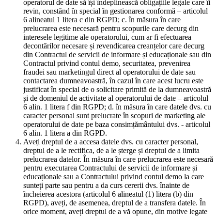
operatorul de date să își îndeplinească obligațiile legale care îi
revin, constând în special în gestionarea conformă – articolul
6 alineatul 1 litera c din RGPD; c. în măsura în care
prelucrarea este necesară pentru scopurile care decurg din
interesele legitime ale operatorului, cum ar fi efectuarea
decontărilor necesare și revendicarea creanțelor care decurg
din Contractul de servicii de informare și educaționale sau din
Contractul privind contul demo, securitatea, prevenirea
fraudei sau marketingul direct al operatorului de date sau
contactarea dumneavoastră, în cazul în care acest lucru este
justificat în special de o solicitare primită de la dumneavoastră
și de domeniul de activitate al operatorului de date – articolul
6 alin. 1 litera f din RGPD; d. în măsura în care datele dvs. cu
caracter personal sunt prelucrate în scopuri de marketing ale
operatorului de date pe baza consimțământului dvs. - articolul
6 alin. 1 litera a din RGPD.
Aveți dreptul de a accesa datele dvs. cu caracter personal,
dreptul de a le rectifica, de a le șterge și dreptul de a limita
prelucrarea datelor. În măsura în care prelucrarea este necesară
pentru executarea Contractului de servicii de informare și
educaționale sau a Contractului privind contul demo la care
sunteți parte sau pentru a da curs cererii dvs. înainte de
încheierea acestora (articolul 6 alineatul (1) litera (b) din
RGPD), aveți, de asemenea, dreptul de a transfera datele. În
orice moment, aveți dreptul de a vă opune, din motive legate