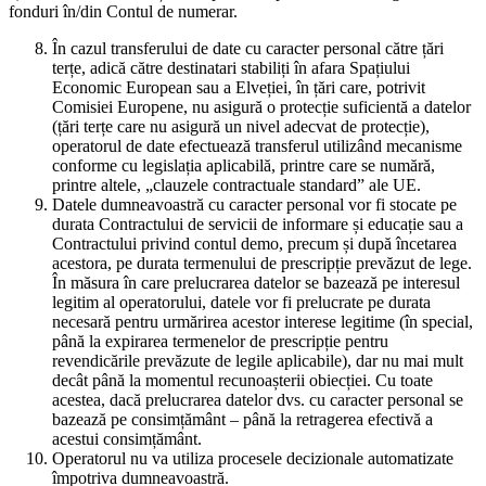
fonduri în/din Contul de numerar.
În cazul transferului de date cu caracter personal către țări
terțe, adică către destinatari stabiliți în afara Spațiului
Economic European sau a Elveției, în țări care, potrivit
Comisiei Europene, nu asigură o protecție suficientă a datelor
(țări terțe care nu asigură un nivel adecvat de protecție),
operatorul de date efectuează transferul utilizând mecanisme
conforme cu legislația aplicabilă, printre care se numără,
printre altele, „clauzele contractuale standard” ale UE.
Datele dumneavoastră cu caracter personal vor fi stocate pe
durata Contractului de servicii de informare și educație sau a
Contractului privind contul demo, precum și după încetarea
acestora, pe durata termenului de prescripție prevăzut de lege.
În măsura în care prelucrarea datelor se bazează pe interesul
legitim al operatorului, datele vor fi prelucrate pe durata
necesară pentru urmărirea acestor interese legitime (în special,
până la expirarea termenelor de prescripție pentru
revendicările prevăzute de legile aplicabile), dar nu mai mult
decât până la momentul recunoașterii obiecției. Cu toate
acestea, dacă prelucrarea datelor dvs. cu caracter personal se
bazează pe consimțământ – până la retragerea efectivă a
acestui consimțământ.
Operatorul nu va utiliza procesele decizionale automatizate
împotriva dumneavoastră.