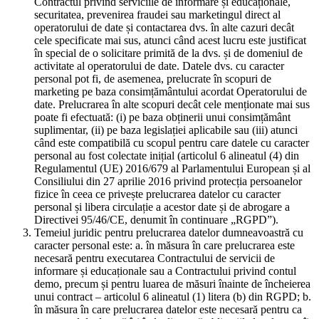
Contractul privind serviciile de informare și educaționale,
securitatea, prevenirea fraudei sau marketingul direct al
operatorului de date și contactarea dvs. în alte cazuri decât
cele specificate mai sus, atunci când acest lucru este justificat
în special de o solicitare primită de la dvs. și de domeniul de
activitate al operatorului de date. Datele dvs. cu caracter
personal pot fi, de asemenea, prelucrate în scopuri de
marketing pe baza consimțământului acordat Operatorului de
date. Prelucrarea în alte scopuri decât cele menționate mai sus
poate fi efectuată: (i) pe baza obținerii unui consimțământ
suplimentar, (ii) pe baza legislației aplicabile sau (iii) atunci
când este compatibilă cu scopul pentru care datele cu caracter
personal au fost colectate inițial (articolul 6 alineatul (4) din
Regulamentul (UE) 2016/679 al Parlamentului European și al
Consiliului din 27 aprilie 2016 privind protecția persoanelor
fizice în ceea ce privește prelucrarea datelor cu caracter
personal și libera circulație a acestor date și de abrogare a
Directivei 95/46/CE, denumit în continuare „RGPD”).
Temeiul juridic pentru prelucrarea datelor dumneavoastră cu
caracter personal este: a. în măsura în care prelucrarea este
necesară pentru executarea Contractului de servicii de
informare și educaționale sau a Contractului privind contul
demo, precum și pentru luarea de măsuri înainte de încheierea
unui contract – articolul 6 alineatul (1) litera (b) din RGPD; b.
în măsura în care prelucrarea datelor este necesară pentru ca