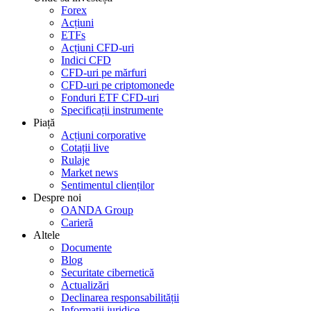
Forex
Acțiuni
ETFs
Acțiuni CFD-uri
Indici CFD
CFD-uri pe mărfuri
CFD-uri pe criptomonede
Fonduri ETF CFD-uri
Specificații instrumente
Piață
Acțiuni corporative
Cotații live
Rulaje
Market news
Sentimentul clienților
Despre noi
OANDA Group
Carieră
Altele
Documente
Blog
Securitate cibernetică
Actualizări
Declinarea responsabilității
Informații juridice