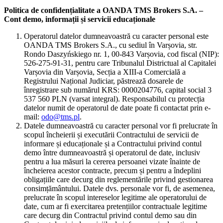
Politica de confidențialitate a OANDA TMS Brokers S.A. –
Cont demo, informații și servicii educaționale
Operatorul datelor dumneavoastră cu caracter personal este
OANDA TMS Brokers S.A., cu sediul în Varșovia, str.
Rondo Daszyńskiego nr. 1, 00-843 Varșovia, cod fiscal (NIP):
526-275-91-31, pentru care Tribunalul Districtual al Capitalei
Varșovia din Varșovia, Secția a XIII-a Comercială a
Registrului Național Judiciar, păstrează dosarele de
înregistrare sub numărul KRS: 0000204776, capital social 3
537 560 PLN (varsat integral). Responsabilul cu protecția
datelor numit de operatorul de date poate fi contactat prin e-
mail:
odo@tms.pl
.
Datele dumneavoastră cu caracter personal vor fi prelucrate în
scopul încheierii și executării Contractului de servicii de
informare și educaționale și a Contractului privind contul
demo între dumneavoastră și operatorul de date, inclusiv
pentru a lua măsuri la cererea persoanei vizate înainte de
încheierea acestor contracte, precum și pentru a îndeplini
obligațiile care decurg din reglementările privind gestionarea
consimțământului. Datele dvs. personale vor fi, de asemenea,
prelucrate în scopul intereselor legitime ale operatorului de
date, cum ar fi exercitarea pretențiilor contractuale legitime
care decurg din Contractul privind contul demo sau din