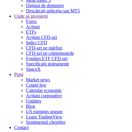
Meta trader 5
Opțiuni de depunere
Descărcați aplicația sau MT5
Unde să investești
Forex
Acțiuni
ETFs
Acțiuni CFD-uri
Indici CFD
CFD-uri pe mărfuri
CFD-uri pe criptomonede
Fonduri ETF CFD-uri
Specificații instrumente
SpaceX
Piață
Market news
Cotații live
Calendar economic
Acțiuni corporative
Updates
Blog
US earnings season
Learn TradingView
Sentimentul clienților
Contact