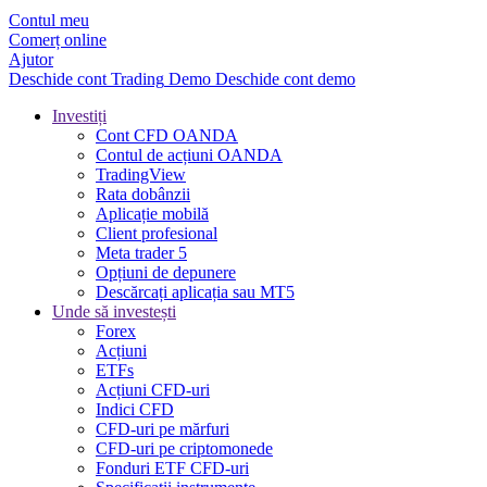
Contul meu
Comerț online
Ajutor
Deschide cont
Trading
Demo
Deschide cont demo
Investiți
Cont CFD OANDA
Contul de acțiuni OANDA
TradingView
Rata dobânzii
Aplicație mobilă
Client profesional
Meta trader 5
Opțiuni de depunere
Descărcați aplicația sau MT5
Unde să investești
Forex
Acțiuni
ETFs
Acțiuni CFD-uri
Indici CFD
CFD-uri pe mărfuri
CFD-uri pe criptomonede
Fonduri ETF CFD-uri