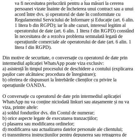
va fi necesitatea prelucrării pentru a lua măsuri la cererea
persoanei vizate înainte de încheierea unui contract sau a unui
acord între dvs. și operatorul de date în conformitate cu
Regulamentul Serviciului de Informare și Educație (art. 6 alin.
1 litera b din RGPD); iar în alte cazuri, interesul legitim al
operatorului de date (art. 6 alin. 1 litera f din RGPD) constând
în necesitatea de a rezolva problema semnalată legată de
operațiunile comerciale ale operatorului de date (art. 6 alin. 1
litera f din RGPD).
Din motive de securitate, o conversație cu operatorul de date prin
intermediul aplicației WhatsApp poate viza exclusiv:
a) asistență în timpul procesului de deschidere a contului (explicarea
pașilor care alcătuiesc procedura de înregistrare);
b) oferirea de răspunsuri la întrebările clienților cu privire la
operațiunile OANDA.
O conversație cu operatorul de date prin intermediul aplicației
WhatsApp nu va conține niciodată linkuri sau atașamente și nu va
viza, printre altele:
a) soldul fondurilor dvs. din Contul de numerar;
b) orice aspecte legate de executarea tranzacțiilor;
c) plasarea sau modificarea ordinelor;
d) modificarea sau actualizarea datelor personale ale clientului;
e) transmiterea instrucțiunilor pentru depunerea sau retragerea de