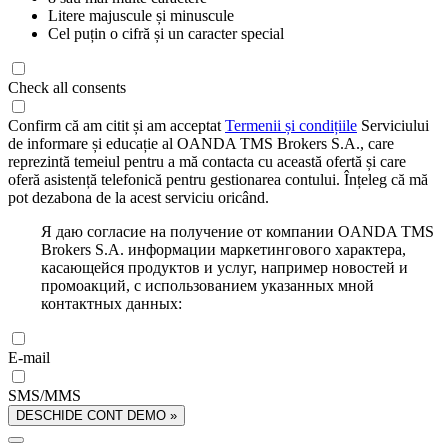
Litere majuscule și minuscule
Cel puțin o cifră și un caracter special
Check all consents
Confirm că am citit și am acceptat
Termenii și condițiile
Serviciului
de informare și educație al OANDA TMS Brokers S.A., care
reprezintă temeiul pentru a mă contacta cu această ofertă și care
oferă asistență telefonică pentru gestionarea contului. Înțeleg că mă
pot dezabona de la acest serviciu oricând.
Я даю согласие на получение от компании OANDA TMS
Brokers S.A. информации маркетингового характера,
касающейся продуктов и услуг, например новостей и
промоакций, с использованием указанных мной
контактных данных:
E-mail
SMS/MMS
DESCHIDE CONT DEMO »