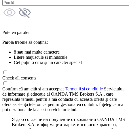
Puterea parolei:
Parola trebuie să conțină:
8 sau mai multe caractere
Litere majuscule și minuscule
Cel puțin o cifră și un caracter special
Check all consents
Confirm că am citit și am acceptat
Termenii și condițiile
Serviciului
de informare și educație al OANDA TMS Brokers S.A., care
reprezintă temeiul pentru a mă contacta cu această ofertă și care
oferă asistență telefonică pentru gestionarea contului. Înțeleg că mă
pot dezabona de la acest serviciu oricând.
Я даю согласие на получение от компании OANDA TMS
Brokers S.A. информации маркетингового характера,