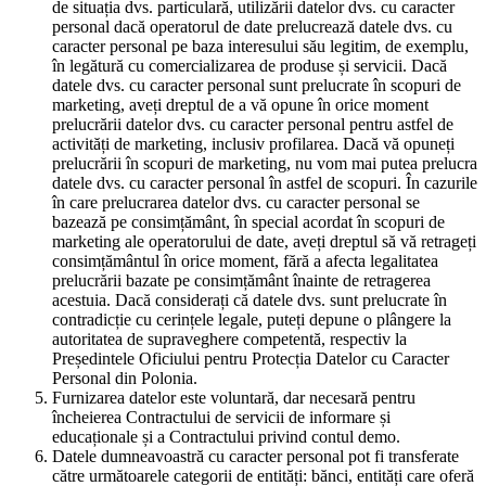
de situația dvs. particulară, utilizării datelor dvs. cu caracter
personal dacă operatorul de date prelucrează datele dvs. cu
caracter personal pe baza interesului său legitim, de exemplu,
în legătură cu comercializarea de produse și servicii. Dacă
datele dvs. cu caracter personal sunt prelucrate în scopuri de
marketing, aveți dreptul de a vă opune în orice moment
prelucrării datelor dvs. cu caracter personal pentru astfel de
activități de marketing, inclusiv profilarea. Dacă vă opuneți
prelucrării în scopuri de marketing, nu vom mai putea prelucra
datele dvs. cu caracter personal în astfel de scopuri. În cazurile
în care prelucrarea datelor dvs. cu caracter personal se
bazează pe consimțământ, în special acordat în scopuri de
marketing ale operatorului de date, aveți dreptul să vă retrageți
consimțământul în orice moment, fără a afecta legalitatea
prelucrării bazate pe consimțământ înainte de retragerea
acestuia. Dacă considerați că datele dvs. sunt prelucrate în
contradicție cu cerințele legale, puteți depune o plângere la
autoritatea de supraveghere competentă, respectiv la
Președintele Oficiului pentru Protecția Datelor cu Caracter
Personal din Polonia.
Furnizarea datelor este voluntară, dar necesară pentru
încheierea Contractului de servicii de informare și
educaționale și a Contractului privind contul demo.
Datele dumneavoastră cu caracter personal pot fi transferate
către următoarele categorii de entități: bănci, entități care oferă