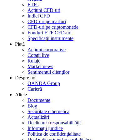
ETFs
Acțiuni CFD-uri
Indici CFD
CFD-uri pe mărfuri
CFD-uri pe criptomonede
Fonduri ETF CFD-uri
Specificații instrumente
Piață
Acțiuni corporative
Cotații live
Rulaje
Market news
Sentimentul clienților
Despre noi
OANDA Group
Carieră
Altele
Documente
Blog
Securitate cibernetică
Actualizări
Declinarea responsabilității
Informații juridice
Politica de confidențialitate
Declarație privind accesibilitatea