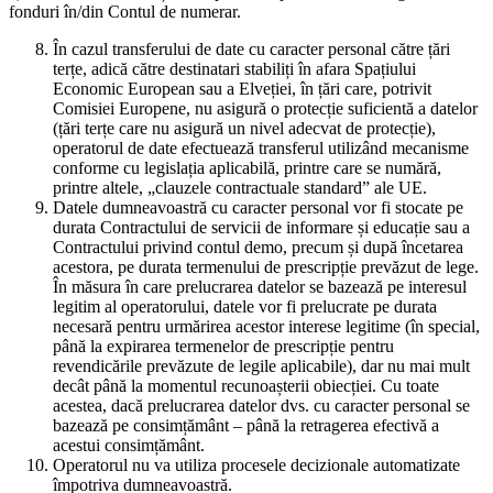
fonduri în/din Contul de numerar.
În cazul transferului de date cu caracter personal către țări
terțe, adică către destinatari stabiliți în afara Spațiului
Economic European sau a Elveției, în țări care, potrivit
Comisiei Europene, nu asigură o protecție suficientă a datelor
(țări terțe care nu asigură un nivel adecvat de protecție),
operatorul de date efectuează transferul utilizând mecanisme
conforme cu legislația aplicabilă, printre care se numără,
printre altele, „clauzele contractuale standard” ale UE.
Datele dumneavoastră cu caracter personal vor fi stocate pe
durata Contractului de servicii de informare și educație sau a
Contractului privind contul demo, precum și după încetarea
acestora, pe durata termenului de prescripție prevăzut de lege.
În măsura în care prelucrarea datelor se bazează pe interesul
legitim al operatorului, datele vor fi prelucrate pe durata
necesară pentru urmărirea acestor interese legitime (în special,
până la expirarea termenelor de prescripție pentru
revendicările prevăzute de legile aplicabile), dar nu mai mult
decât până la momentul recunoașterii obiecției. Cu toate
acestea, dacă prelucrarea datelor dvs. cu caracter personal se
bazează pe consimțământ – până la retragerea efectivă a
acestui consimțământ.
Operatorul nu va utiliza procesele decizionale automatizate
împotriva dumneavoastră.