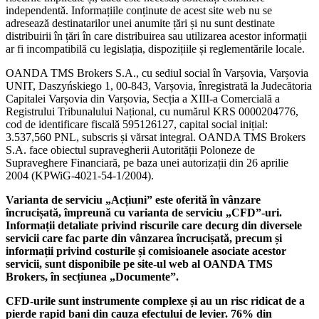
independentă. Informațiile conținute de acest site web nu se
adresează destinatarilor unei anumite țări și nu sunt destinate
distribuirii în țări în care distribuirea sau utilizarea acestor informații
ar fi incompatibilă cu legislația, dispozițiile și reglementările locale.
OANDA TMS Brokers S.A., cu sediul social în Varșovia, Varșovia
UNIT, Daszyńskiego 1, 00-843, Varșovia, înregistrată la Judecătoria
Capitalei Varșovia din Varșovia, Secția a XIII-a Comercială a
Registrului Tribunalului Național, cu numărul KRS 0000204776,
cod de identificare fiscală 595126127, capital social inițial:
3.537,560 PNL, subscris și vărsat integral. OANDA TMS Brokers
S.A. face obiectul supravegherii Autorității Poloneze de
Supraveghere Financiară, pe baza unei autorizații din 26 aprilie
2004 (KPWiG-4021-54-1/2004).
Varianta de serviciu „Acțiuni” este oferită în vânzare
încrucișată, împreună cu varianta de serviciu „CFD”-uri.
Informații detaliate privind riscurile care decurg din diversele
servicii care fac parte din vânzarea încrucișată, precum și
informații privind costurile și comisioanele asociate acestor
servicii, sunt disponibile pe site-ul web al OANDA TMS
Brokers, în secțiunea „Documente”.
CFD-urile sunt instrumente complexe și au un risc ridicat de a
pierde rapid bani din cauza efectului de levier. 76% din