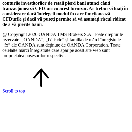
conturile investitorilor de retail pierd bani atunci când
tranzacționează CFD-uri cu acest furnizor. Ar trebui să luați în
considerare dacă înțelegeți modul în care funcționează
CFDurile și dacă vă puteți permite să vă asumați riscul ridicat
de a vă pierde banii.
@ Copyright 2026 OANDA TMS Brokers S.A. Toate drepturile
rezervate. „OANDA”, „fxTrade” și familia de mărci înregistrate
„fx” ale OANDA sunt deținute de OANDA Corporation. Toate
celelalte mărci înregistrate care apar pe acest site web sunt
proprietatea posesorilor respectivi.
Scroll to top