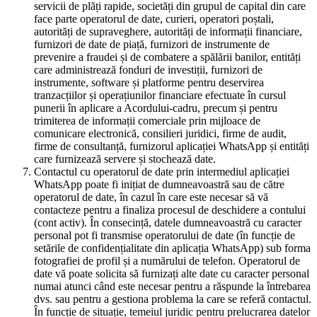
servicii de plăți rapide, societăți din grupul de capital din care
face parte operatorul de date, curieri, operatori poștali,
autorități de supraveghere, autorități de informații financiare,
furnizori de date de piață, furnizori de instrumente de
prevenire a fraudei și de combatere a spălării banilor, entități
care administrează fonduri de investiții, furnizori de
instrumente, software și platforme pentru deservirea
tranzacțiilor și operațiunilor financiare efectuate în cursul
punerii în aplicare a Acordului-cadru, precum și pentru
trimiterea de informații comerciale prin mijloace de
comunicare electronică, consilieri juridici, firme de audit,
firme de consultanță, furnizorul aplicației WhatsApp și entități
care furnizează servere și stochează date.
Contactul cu operatorul de date prin intermediul aplicației
WhatsApp poate fi inițiat de dumneavoastră sau de către
operatorul de date, în cazul în care este necesar să vă
contacteze pentru a finaliza procesul de deschidere a contului
(cont activ). În consecință, datele dumneavoastră cu caracter
personal pot fi transmise operatorului de date (în funcție de
setările de confidențialitate din aplicația WhatsApp) sub forma
fotografiei de profil și a numărului de telefon. Operatorul de
date vă poate solicita să furnizați alte date cu caracter personal
numai atunci când este necesar pentru a răspunde la întrebarea
dvs. sau pentru a gestiona problema la care se referă contactul.
În funcție de situație, temeiul juridic pentru prelucrarea datelor