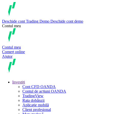
Deschide cont
Trading
Demo
Deschide cont demo
Contul meu
Contul meu
Comerț online
Ajutor
Investiți
Cont CFD OANDA
Contul de acțiuni OANDA
TradingView
Rata dobânzii
Aplicație mobilă
Client profesional