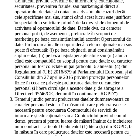
Contractul privind serviciile de informare și educaționale,
securitatea, prevenirea fraudei sau marketingul direct al
operatorului de date și contactarea dvs. în alte cazuri decât
cele specificate mai sus, atunci când acest lucru este justificat
în special de o solicitare primită de la dvs. și de domeniul de
activitate al operatorului de date. Datele dvs. cu caracter
personal pot fi, de asemenea, prelucrate în scopuri de
marketing pe baza consimțământului acordat Operatorului de
date. Prelucrarea în alte scopuri decât cele menționate mai sus
poate fi efectuată: (i) pe baza obținerii unui consimțământ
suplimentar, (ii) pe baza legislației aplicabile sau (iii) atunci
când este compatibilă cu scopul pentru care datele cu caracter
personal au fost colectate inițial (articolul 6 alineatul (4) din
Regulamentul (UE) 2016/679 al Parlamentului European și al
Consiliului din 27 aprilie 2016 privind protecția persoanelor
fizice în ceea ce privește prelucrarea datelor cu caracter
personal și libera circulație a acestor date și de abrogare a
Directivei 95/46/CE, denumit în continuare „RGPD”).
Temeiul juridic pentru prelucrarea datelor dumneavoastră cu
caracter personal este: a. în măsura în care prelucrarea este
necesară pentru executarea Contractului de servicii de
informare și educaționale sau a Contractului privind contul
demo, precum și pentru luarea de măsuri înainte de încheierea
unui contract – articolul 6 alineatul (1) litera (b) din RGPD; b.
în măsura în care prelucrarea datelor este necesară pentru ca