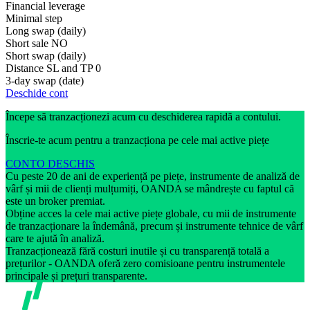
Financial leverage
Minimal step
Long swap (daily)
Short sale
NO
Short swap (daily)
Distance SL and TP
0
3-day swap (date)
Deschide cont
Începe să tranzacționezi acum cu deschiderea rapidă a contului.
Înscrie-te acum pentru a tranzacționa pe cele mai active piețe
CONTO DESCHIS
Cu peste 20 de ani de experiență pe piețe, instrumente de analiză de
vârf și mii de clienți mulțumiți, OANDA se mândrește cu faptul că
este un broker premiat.
Obține acces la cele mai active piețe globale, cu mii de instrumente
de tranzacționare la îndemână, precum și instrumente tehnice de vârf
care te ajută în analiză.
Tranzacționează fără costuri inutile și cu transparență totală a
prețurilor - OANDA oferă zero comisioane pentru instrumentele
principale și prețuri transparente.