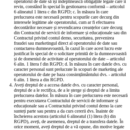
operatorul de date să își îndeplinească obligațiile legale care îi
revin, constând în special în gestionarea conformă – articolul
6 alineatul 1 litera c din RGPD; c. în măsura în care
prelucrarea este necesară pentru scopurile care decurg din
interesele legitime ale operatorului, cum ar fi efectuarea
decontărilor necesare și revendicarea creanțelor care decurg
din Contractul de servicii de informare și educaționale sau din
Contractul privind contul demo, securitatea, prevenirea
fraudei sau marketingul direct al operatorului de date sau
contactarea dumneavoastră, în cazul în care acest lucru este
justificat în special de o solicitare primită de la dumneavoastră
și de domeniul de activitate al operatorului de date – articolul
6 alin. 1 litera f din RGPD; d. în măsura în care datele dvs. cu
caracter personal sunt prelucrate în scopuri de marketing ale
operatorului de date pe baza consimțământului dvs. - articolul
6 alin. 1 litera a din RGPD.
Aveți dreptul de a accesa datele dvs. cu caracter personal,
dreptul de a le rectifica, de a le șterge și dreptul de a limita
prelucrarea datelor. În măsura în care prelucrarea este necesară
pentru executarea Contractului de servicii de informare și
educaționale sau a Contractului privind contul demo la care
sunteți parte sau pentru a da curs cererii dvs. înainte de
încheierea acestora (articolul 6 alineatul (1) litera (b) din
RGPD), aveți, de asemenea, dreptul de a transfera datele. În
orice moment, aveți dreptul de a vă opune, din motive legate