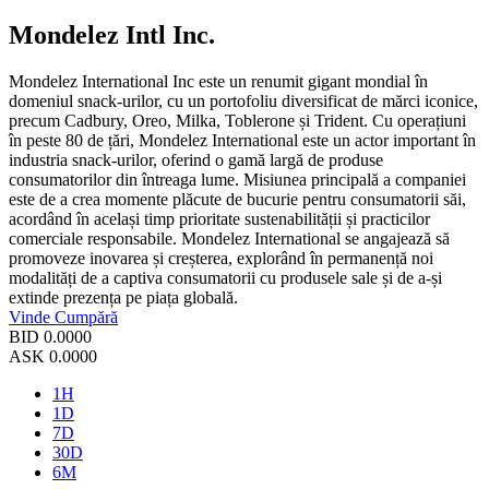
Mondelez Intl Inc.
Mondelez International Inc este un renumit gigant mondial în
domeniul snack-urilor, cu un portofoliu diversificat de mărci iconice,
precum Cadbury, Oreo, Milka, Toblerone și Trident. Cu operațiuni
în peste 80 de țări, Mondelez International este un actor important în
industria snack-urilor, oferind o gamă largă de produse
consumatorilor din întreaga lume. Misiunea principală a companiei
este de a crea momente plăcute de bucurie pentru consumatorii săi,
acordând în același timp prioritate sustenabilității și practicilor
comerciale responsabile. Mondelez International se angajează să
promoveze inovarea și creșterea, explorând în permanență noi
modalități de a captiva consumatorii cu produsele sale și de a-și
extinde prezența pe piața globală.
Vinde
Cumpără
BID
0.0000
ASK
0.0000
1H
1D
7D
30D
6M