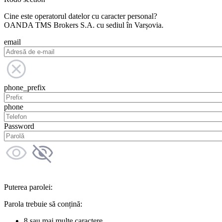
Cine este operatorul datelor cu caracter personal?
OANDA TMS Brokers S.A. cu sediul în Varșovia.
email
phone_prefix
phone
Password
Puterea parolei:
Parola trebuie să conțină:
8 sau mai multe caractere