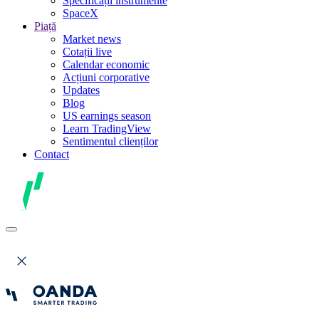
Specificații instrumente
SpaceX
Piață
Market news
Cotații live
Calendar economic
Acțiuni corporative
Updates
Blog
US earnings season
Learn TradingView
Sentimentul clienților
Contact