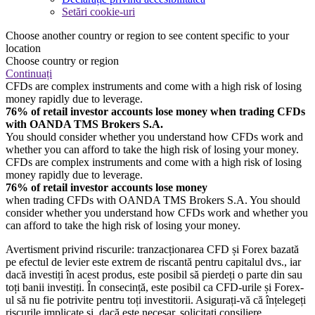
Setări cookie-uri
Choose another country or region to see content specific to your
location
Choose country or region
Continuați
CFDs are complex instruments and come with a high risk of losing
money rapidly due to leverage.
76% of retail investor accounts lose money when trading CFDs
with OANDA TMS Brokers S.A.
You should consider whether you understand how CFDs work and
whether you can afford to take the high risk of losing your money.
CFDs are complex instruments and come with a high risk of losing
money rapidly due to leverage.
76% of retail investor accounts lose money
when trading CFDs with OANDA TMS Brokers S.A. You should
consider whether you understand how CFDs work and whether you
can afford to take the high risk of losing your money.
Avertisment privind riscurile: tranzacționarea CFD și Forex bazată
pe efectul de levier este extrem de riscantă pentru capitalul dvs., iar
dacă investiți în acest produs, este posibil să pierdeți o parte din sau
toți banii investiți. În consecință, este posibil ca CFD-urile și Forex-
ul să nu fie potrivite pentru toți investitorii. Asigurați-vă că înțelegeți
riscurile implicate și, dacă este necesar, solicitați consiliere