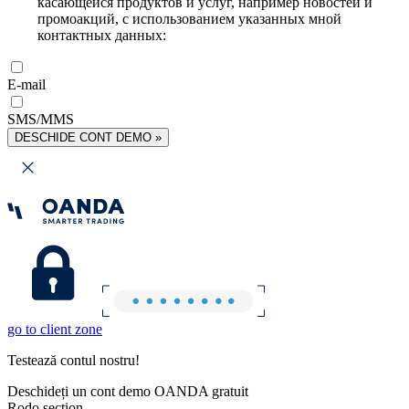
касающейся продуктов и услуг, например новостей и
промоакций, с использованием указанных мной
контактных данных:
E-mail
SMS/MMS
DESCHIDE CONT DEMO »
go to client zone
Testează contul nostru!
Deschideți un cont demo OANDA gratuit
Rodo section