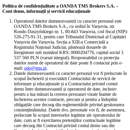
Politica de confidențialitate a OANDA TMS Brokers S.A. –
Cont demo, informații și servicii educaționale
Operatorul datelor dumneavoastră cu caracter personal este
OANDA TMS Brokers S.A., cu sediul în Varșovia, str.
Rondo Daszyńskiego nr. 1, 00-843 Varșovia, cod fiscal (NIP):
526-275-91-31, pentru care Tribunalul Districtual al Capitalei
Varșovia din Varșovia, Secția a XIII-a Comercială a
Registrului Național Judiciar, păstrează dosarele de
înregistrare sub numărul KRS: 0000204776, capital social 3
537 560 PLN (varsat integral). Responsabilul cu protecția
datelor numit de operatorul de date poate fi contactat prin e-
mail:
odo@tms.pl
.
Datele dumneavoastră cu caracter personal vor fi prelucrate în
scopul încheierii și executării Contractului de servicii de
informare și educaționale și a Contractului privind contul
demo între dumneavoastră și operatorul de date, inclusiv
pentru a lua măsuri la cererea persoanei vizate înainte de
încheierea acestor contracte, precum și pentru a îndeplini
obligațiile care decurg din reglementările privind gestionarea
consimțământului. Datele dvs. personale vor fi, de asemenea,
prelucrate în scopul intereselor legitime ale operatorului de
date, cum ar fi exercitarea pretențiilor contractuale legitime
care decurg din Contractul privind contul demo sau din