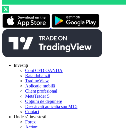
Investiți
Cont CFD OANDA
Rata dobânzii
TradingView
Aplicație mobilă
Client profesional
MetaTrader 5
Opțiuni de depunere
Descărcați aplicația sau MT5
Contact
Unde să investești
Forex
Acțiuni