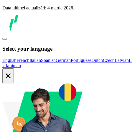
Data ultimei actualizări: 4 martie 2026.
Select your language
English
French
Italian
Spanish
German
Portuguese
Dutch
Czech
Latvian
L
Ukrainian
×