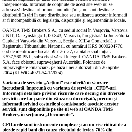
independentă. Informațiile conținute de acest site web nu se
adresează destinatarilor unei anumite țări și nu sunt destinate
distribuirii în țări în care distribuirea sau utilizarea acestor informații
ar fi incompatibilă cu legislația, dispozițiile și reglementările locale.
OANDA TMS Brokers S.A., cu sediul social în Varșovia, Varșovia
UNIT, Daszyńskiego 1, 00-843, Varșovia, înregistrată la Judecătoria
Capitalei Varșovia din Varșovia, Secția a XIII-a Comercială a
Registrului Tribunalului Național, cu numărul KRS 0000204776,
cod de identificare fiscală 595126127, capital social inițial:
3.537,560 PNL, subscris și vărsat integral. OANDA TMS Brokers
S.A. face obiectul supravegherii Autorității Poloneze de
Supraveghere Financiară, pe baza unei autorizații din 26 aprilie
2004 (KPWiG-4021-54-1/2004).
Varianta de serviciu „Acțiuni” este oferită în vânzare
încrucișată, împreună cu varianta de serviciu „CFD”-uri.
Informații detaliate privind riscurile care decurg din diversele
servicii care fac parte din vânzarea încrucișată, precum și
informații privind costurile și comisioanele asociate acestor
servicii, sunt disponibile pe site-ul web al OANDA TMS
Brokers, în secțiunea „Documente”.
CFD-urile sunt instrumente complexe și au un risc ridicat de a
pierde rapid bani din cauza efectului de levier. 76% din