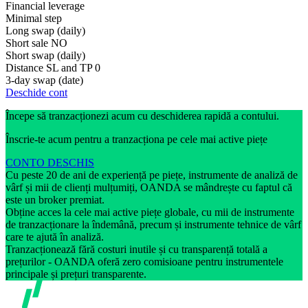
Financial leverage
Minimal step
Long swap (daily)
Short sale
NO
Short swap (daily)
Distance SL and TP
0
3-day swap (date)
Deschide cont
Începe să tranzacționezi acum cu deschiderea rapidă a contului.
Înscrie-te acum pentru a tranzacționa pe cele mai active piețe
CONTO DESCHIS
Cu peste 20 de ani de experiență pe piețe, instrumente de analiză de
vârf și mii de clienți mulțumiți, OANDA se mândrește cu faptul că
este un broker premiat.
Obține acces la cele mai active piețe globale, cu mii de instrumente
de tranzacționare la îndemână, precum și instrumente tehnice de vârf
care te ajută în analiză.
Tranzacționează fără costuri inutile și cu transparență totală a
prețurilor - OANDA oferă zero comisioane pentru instrumentele
principale și prețuri transparente.