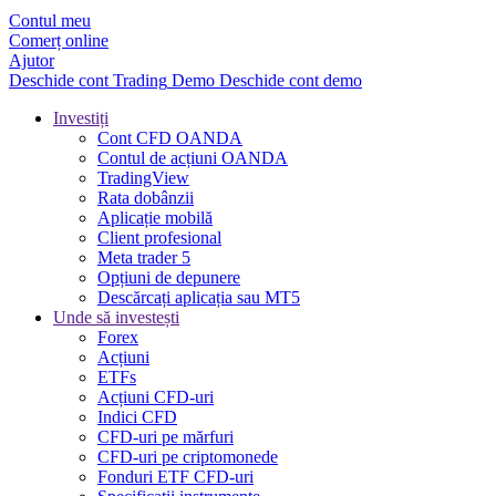
Contul meu
Comerț online
Ajutor
Deschide cont
Trading
Demo
Deschide cont demo
Investiți
Cont CFD OANDA
Contul de acțiuni OANDA
TradingView
Rata dobânzii
Aplicație mobilă
Client profesional
Meta trader 5
Opțiuni de depunere
Descărcați aplicația sau MT5
Unde să investești
Forex
Acțiuni
ETFs
Acțiuni CFD-uri
Indici CFD
CFD-uri pe mărfuri
CFD-uri pe criptomonede
Fonduri ETF CFD-uri