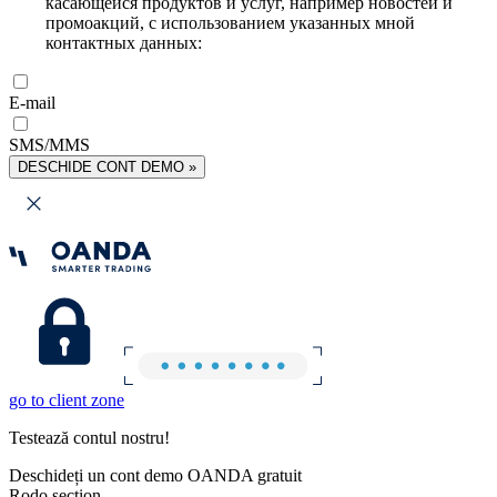
касающейся продуктов и услуг, например новостей и
промоакций, с использованием указанных мной
контактных данных:
E-mail
SMS/MMS
DESCHIDE CONT DEMO »
go to client zone
Testează contul nostru!
Deschideți un cont demo OANDA gratuit
Rodo section