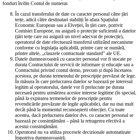
fonduri în/din Contul de numerar.
În cazul transferului de date cu caracter personal către țări
terțe, adică către destinatari stabiliți în afara Spațiului
Economic European sau a Elveției, în țări care, potrivit
Comisiei Europene, nu asigură o protecție suficientă a datelor
(țări terțe care nu asigură un nivel adecvat de protecție),
operatorul de date efectuează transferul utilizând mecanisme
conforme cu legislația aplicabilă, printre care se numără,
printre altele, „clauzele contractuale standard” ale UE.
Datele dumneavoastră cu caracter personal vor fi stocate pe
durata Contractului de servicii de informare și educație sau a
Contractului privind contul demo, precum și după încetarea
acestora, pe durata termenului de prescripție prevăzut de lege.
În măsura în care prelucrarea datelor se bazează pe interesul
legitim al operatorului, datele vor fi prelucrate pe durata
necesară pentru urmărirea acestor interese legitime (în special,
până la expirarea termenelor de prescripție pentru
revendicările prevăzute de legile aplicabile), dar nu mai mult
decât până la momentul recunoașterii obiecției. Cu toate
acestea, dacă prelucrarea datelor dvs. cu caracter personal se
bazează pe consimțământ – până la retragerea efectivă a
acestui consimțământ.
Operatorul nu va utiliza procesele decizionale automatizate
împotriva dumneavoastră.