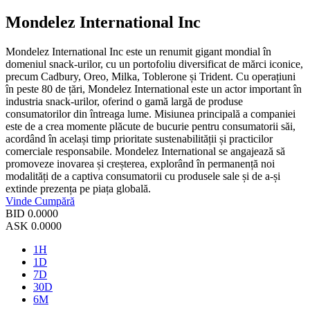
Mondelez International Inc
Mondelez International Inc este un renumit gigant mondial în
domeniul snack-urilor, cu un portofoliu diversificat de mărci iconice,
precum Cadbury, Oreo, Milka, Toblerone și Trident. Cu operațiuni
în peste 80 de țări, Mondelez International este un actor important în
industria snack-urilor, oferind o gamă largă de produse
consumatorilor din întreaga lume. Misiunea principală a companiei
este de a crea momente plăcute de bucurie pentru consumatorii săi,
acordând în același timp prioritate sustenabilității și practicilor
comerciale responsabile. Mondelez International se angajează să
promoveze inovarea și creșterea, explorând în permanență noi
modalități de a captiva consumatorii cu produsele sale și de a-și
extinde prezența pe piața globală.
Vinde
Cumpără
BID
0.0000
ASK
0.0000
1H
1D
7D
30D
6M