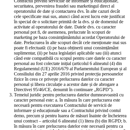
Contractul privind serviciile de informare și educaționale,
securitatea, prevenirea fraudei sau marketingul direct al
operatorului de date și contactarea dvs. în alte cazuri decât
cele specificate mai sus, atunci când acest lucru este justificat
în special de o solicitare primită de la dvs. și de domeniul de
activitate al operatorului de date. Datele dvs. cu caracter
personal pot fi, de asemenea, prelucrate în scopuri de
marketing pe baza consimțământului acordat Operatorului de
date. Prelucrarea în alte scopuri decât cele menționate mai sus
poate fi efectuată: (i) pe baza obținerii unui consimțământ
suplimentar, (ii) pe baza legislației aplicabile sau (iii) atunci
când este compatibilă cu scopul pentru care datele cu caracter
personal au fost colectate inițial (articolul 6 alineatul (4) din
Regulamentul (UE) 2016/679 al Parlamentului European și al
Consiliului din 27 aprilie 2016 privind protecția persoanelor
fizice în ceea ce privește prelucrarea datelor cu caracter
personal și libera circulație a acestor date și de abrogare a
Directivei 95/46/CE, denumit în continuare „RGPD”).
Temeiul juridic pentru prelucrarea datelor dumneavoastră cu
caracter personal este: a. în măsura în care prelucrarea este
necesară pentru executarea Contractului de servicii de
informare și educaționale sau a Contractului privind contul
demo, precum și pentru luarea de măsuri înainte de încheierea
unui contract – articolul 6 alineatul (1) litera (b) din RGPD; b.
în măsura în care prelucrarea datelor este necesară pentru ca