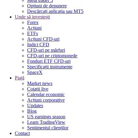
Meta trader 5
Opțiuni de depunere
Descărcați aplicația sau MT5
Unde să investești
Forex
Acțiuni
ETFs
Acțiuni CFD-uri
Indici CFD
CFD-uri pe mărfuri
CFD-uri pe criptomonede
Fonduri ETF CFD-uri
Specificații instrumente
SpaceX
Piață
Market news
Cotații live
Calendar economic
Acțiuni corporative
Updates
Blog
US earnings season
Learn TradingView
Sentimentul clienților
Contact