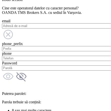
Cine este operatorul datelor cu caracter personal?
OANDA TMS Brokers S.A. cu sediul în Varșovia.
email
phone_prefix
phone
Password
Puterea parolei:
Parola trebuie să conțină:
8 sau mai multe caractere