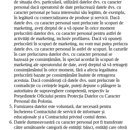
de situația dvs. particulară, utilizării datelor dvs. cu caracter
personal dacă operatorul de date prelucrează datele dvs. cu
caracter personal pe baza interesului său legitim, de exemplu,
în legătură cu comercializarea de produse și servicii. Dacă
datele dvs. cu caracter personal sunt prelucrate în scopuri de
marketing, aveți dreptul de a vă opune în orice moment
prelucrării datelor dvs. cu caracter personal pentru astfel de
activități de marketing, inclusiv profilarea. Dacă vă opuneți
prelucrării în scopuri de marketing, nu vom mai putea prelucra
datele dvs. cu caracter personal în astfel de scopuri. În cazurile
în care prelucrarea datelor dvs. cu caracter personal se
bazează pe consimțământ, în special acordat în scopuri de
marketing ale operatorului de date, aveți dreptul să vă retrageți
consimțământul în orice moment, fără a afecta legalitatea
prelucrării bazate pe consimțământ înainte de retragerea
acestuia. Dacă considerați că datele dvs. sunt prelucrate în
contradicție cu cerințele legale, puteți depune o plângere la
autoritatea de supraveghere competentă, respectiv la
Președintele Oficiului pentru Protecția Datelor cu Caracter
Personal din Polonia.
Furnizarea datelor este voluntară, dar necesară pentru
încheierea Contractului de servicii de informare și
educaționale și a Contractului privind contul demo.
Datele dumneavoastră cu caracter personal pot fi transferate
către următoarele categorii de entități: bănci, entități care oferă