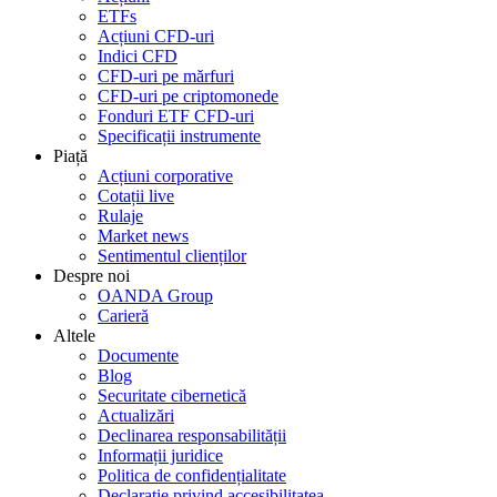
ETFs
Acțiuni CFD-uri
Indici CFD
CFD-uri pe mărfuri
CFD-uri pe criptomonede
Fonduri ETF CFD-uri
Specificații instrumente
Piață
Acțiuni corporative
Cotații live
Rulaje
Market news
Sentimentul clienților
Despre noi
OANDA Group
Carieră
Altele
Documente
Blog
Securitate cibernetică
Actualizări
Declinarea responsabilității
Informații juridice
Politica de confidențialitate
Declarație privind accesibilitatea