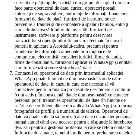
servicii de plăți rapide, societăți din grupul de capital din care
face parte operatorul de date, curieri, operatori poștali,
autorități de supraveghere, autorități de informații financiare,
furnizori de date de piață, furnizori de instrumente de
prevenire a fraudei și de combatere a spălării banilor, entități
care administrează fonduri de investiții, furnizori de
instrumente, software și platforme pentru deservirea
tranzacțiilor și operațiunilor financiare efectuate în cursul
punerii în aplicare a Acordului-cadru, precum și pentru
trimiterea de informații comerciale prin mijloace de
comunicare electronică, consilieri juridici, firme de audit,
firme de consultanță, furnizorul aplicației WhatsApp și entități
care furnizează servere și stochează date.
Contactul cu operatorul de date prin intermediul aplicației
WhatsApp poate fi inițiat de dumneavoastră sau de către
operatorul de date, în cazul în care este necesar să vă
contacteze pentru a finaliza procesul de deschidere a contului
(cont activ). În consecință, datele dumneavoastră cu caracter
personal pot fi transmise operatorului de date (în funcție de
setările de confidențialitate din aplicația WhatsApp) sub forma
fotografiei de profil și a numărului de telefon. Operatorul de
date vă poate solicita să furnizați alte date cu caracter personal
numai atunci când este necesar pentru a răspunde la întrebarea
dvs. sau pentru a gestiona problema la care se referă contactul.
În funcție de situație, temeiul juridic pentru prelucrarea datelor