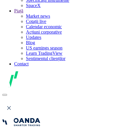
Specificații instrumente
SpaceX
Piață
Market news
Cotații live
Calendar economic
Acțiuni corporative
Updates
Blog
US earnings season
Learn TradingView
Sentimentul clienților
Contact