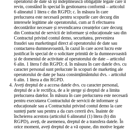
operatorul de date să își îndeplinească obligațiile legale care îi
revin, constând în special în gestionarea conformă – articolul
6 alineatul 1 litera c din RGPD; c. în măsura în care
prelucrarea este necesară pentru scopurile care decurg din
interesele legitime ale operatorului, cum ar fi efectuarea
decontărilor necesare și revendicarea creanțelor care decurg
din Contractul de servicii de informare și educaționale sau din
Contractul privind contul demo, securitatea, prevenirea
fraudei sau marketingul direct al operatorului de date sau
contactarea dumneavoastră, în cazul în care acest lucru este
justificat în special de o solicitare primită de la dumneavoastră
și de domeniul de activitate al operatorului de date – articolul
6 alin. 1 litera f din RGPD; d. în măsura în care datele dvs. cu
caracter personal sunt prelucrate în scopuri de marketing ale
operatorului de date pe baza consimțământului dvs. - articolul
6 alin. 1 litera a din RGPD.
Aveți dreptul de a accesa datele dvs. cu caracter personal,
dreptul de a le rectifica, de a le șterge și dreptul de a limita
prelucrarea datelor. În măsura în care prelucrarea este necesară
pentru executarea Contractului de servicii de informare și
educaționale sau a Contractului privind contul demo la care
sunteți parte sau pentru a da curs cererii dvs. înainte de
încheierea acestora (articolul 6 alineatul (1) litera (b) din
RGPD), aveți, de asemenea, dreptul de a transfera datele. În
orice moment, aveți dreptul de a vă opune, din motive legate