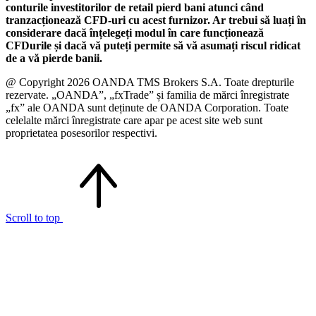
conturile investitorilor de retail pierd bani atunci când
tranzacționează CFD-uri cu acest furnizor. Ar trebui să luați în
considerare dacă înțelegeți modul în care funcționează
CFDurile și dacă vă puteți permite să vă asumați riscul ridicat
de a vă pierde banii.
@ Copyright 2026 OANDA TMS Brokers S.A. Toate drepturile
rezervate. „OANDA”, „fxTrade” și familia de mărci înregistrate
„fx” ale OANDA sunt deținute de OANDA Corporation. Toate
celelalte mărci înregistrate care apar pe acest site web sunt
proprietatea posesorilor respectivi.
Scroll to top