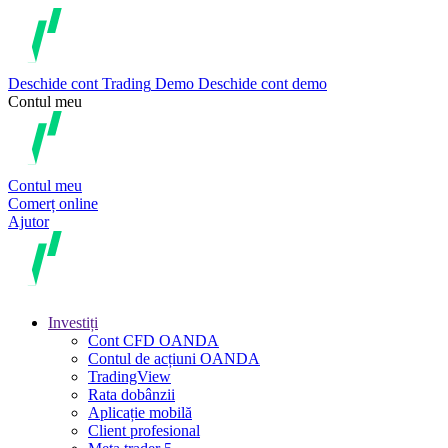
Deschide cont
Trading
Demo
Deschide cont demo
Contul meu
Contul meu
Comerț online
Ajutor
Investiți
Cont CFD OANDA
Contul de acțiuni OANDA
TradingView
Rata dobânzii
Aplicație mobilă
Client profesional