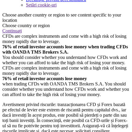
Setări cookie-uri
Choose another country or region to see content specific to your
location
Choose country or region
Continuați
CFDs are complex instruments and come with a high risk of losing
money rapidly due to leverage.
76% of retail investor accounts lose money when trading CFDs
with OANDA TMS Brokers S.A.
You should consider whether you understand how CFDs work and
whether you can afford to take the high risk of losing your money.
CFDs are complex instruments and come with a high risk of losing
money rapidly due to leverage.
76% of retail investor accounts lose money
when trading CFDs with OANDA TMS Brokers S.A. You should
consider whether you understand how CFDs work and whether you
can afford to take the high risk of losing your money.
Avertisment privind riscurile: tranzacționarea CFD și Forex bazată
pe efectul de levier este extrem de riscantă pentru capitalul dvs., iar
dacă investiți în acest produs, este posibil să pierdeți o parte din sau
toți banii investiți. În consecință, este posibil ca CFD-urile și Forex-
ul să nu fie potrivite pentru toți investitorii. Asigurați-vă că înțelegeți
riscurile implicate și, dacă este necesar, solicitați consiliere