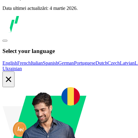
Data ultimei actualizări: 4 martie 2026.
Select your language
English
French
Italian
Spanish
German
Portuguese
Dutch
Czech
Latvian
L
Ukrainian
×