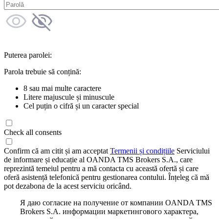
Puterea parolei:
Parola trebuie să conțină:
8 sau mai multe caractere
Litere majuscule și minuscule
Cel puțin o cifră și un caracter special
Check all consents
Confirm că am citit și am acceptat
Termenii și condițiile
Serviciului
de informare și educație al OANDA TMS Brokers S.A., care
reprezintă temeiul pentru a mă contacta cu această ofertă și care
oferă asistență telefonică pentru gestionarea contului. Înțeleg că mă
pot dezabona de la acest serviciu oricând.
Я даю согласие на получение от компании OANDA TMS
Brokers S.A. информации маркетингового характера,