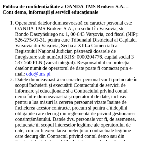
Politica de confidențialitate a OANDA TMS Brokers S.A. –
Cont demo, informații și servicii educaționale
Operatorul datelor dumneavoastră cu caracter personal este
OANDA TMS Brokers S.A., cu sediul în Varșovia, str.
Rondo Daszyńskiego nr. 1, 00-843 Varșovia, cod fiscal (NIP):
526-275-91-31, pentru care Tribunalul Districtual al Capitalei
Varșovia din Varșovia, Secția a XIII-a Comercială a
Registrului Național Judiciar, păstrează dosarele de
înregistrare sub numărul KRS: 0000204776, capital social 3
537 560 PLN (varsat integral). Responsabilul cu protecția
datelor numit de operatorul de date poate fi contactat prin e-
mail:
odo@tms.pl
.
Datele dumneavoastră cu caracter personal vor fi prelucrate în
scopul încheierii și executării Contractului de servicii de
informare și educaționale și a Contractului privind contul
demo între dumneavoastră și operatorul de date, inclusiv
pentru a lua măsuri la cererea persoanei vizate înainte de
încheierea acestor contracte, precum și pentru a îndeplini
obligațiile care decurg din reglementările privind gestionarea
consimțământului. Datele dvs. personale vor fi, de asemenea,
prelucrate în scopul intereselor legitime ale operatorului de
date, cum ar fi exercitarea pretențiilor contractuale legitime
care decurg din Contractul privind contul demo sau din