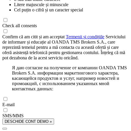
Litere majuscule și minuscule
Cel puțin o cifră și un caracter special
Check all consents
Confirm că am citit și am acceptat
Termenii și condițiile
Serviciului
de informare și educație al OANDA TMS Brokers S.A., care
reprezintă temeiul pentru a mă contacta cu această ofertă și care
oferă asistență telefonică pentru gestionarea contului. Înțeleg că mă
pot dezabona de la acest serviciu oricând.
Я даю согласие на получение от компании OANDA TMS
Brokers S.A. информации маркетингового характера,
касающейся продуктов и услуг, например новостей и
промоакций, с использованием указанных мной
контактных данных:
E-mail
SMS/MMS
DESCHIDE CONT DEMO »