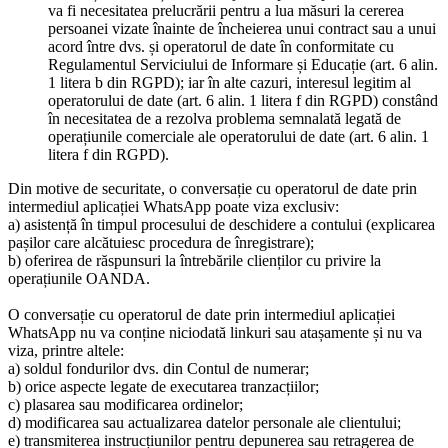
va fi necesitatea prelucrării pentru a lua măsuri la cererea
persoanei vizate înainte de încheierea unui contract sau a unui
acord între dvs. și operatorul de date în conformitate cu
Regulamentul Serviciului de Informare și Educație (art. 6 alin.
1 litera b din RGPD); iar în alte cazuri, interesul legitim al
operatorului de date (art. 6 alin. 1 litera f din RGPD) constând
în necesitatea de a rezolva problema semnalată legată de
operațiunile comerciale ale operatorului de date (art. 6 alin. 1
litera f din RGPD).
Din motive de securitate, o conversație cu operatorul de date prin
intermediul aplicației WhatsApp poate viza exclusiv:
a) asistență în timpul procesului de deschidere a contului (explicarea
pașilor care alcătuiesc procedura de înregistrare);
b) oferirea de răspunsuri la întrebările clienților cu privire la
operațiunile OANDA.
O conversație cu operatorul de date prin intermediul aplicației
WhatsApp nu va conține niciodată linkuri sau atașamente și nu va
viza, printre altele:
a) soldul fondurilor dvs. din Contul de numerar;
b) orice aspecte legate de executarea tranzacțiilor;
c) plasarea sau modificarea ordinelor;
d) modificarea sau actualizarea datelor personale ale clientului;
e) transmiterea instrucțiunilor pentru depunerea sau retragerea de