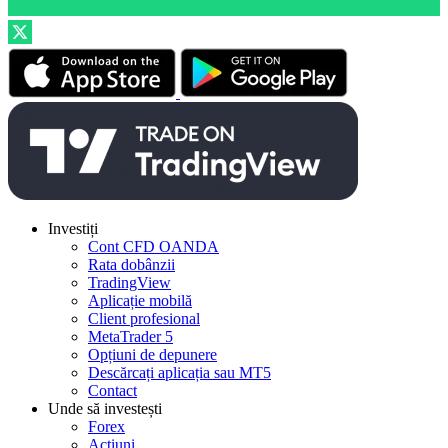
Investiți
Cont CFD OANDA
Rata dobânzii
TradingView
Aplicație mobilă
Client profesional
MetaTrader 5
Opțiuni de depunere
Descărcați aplicația sau MT5
Contact
Unde să investești
Forex
Acțiuni