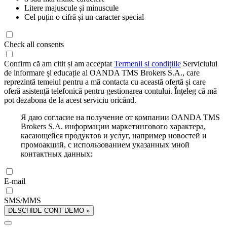
Litere majuscule și minuscule
Cel puțin o cifră și un caracter special
Check all consents
Confirm că am citit și am acceptat
Termenii și condițiile
Serviciului
de informare și educație al OANDA TMS Brokers S.A., care
reprezintă temeiul pentru a mă contacta cu această ofertă și care
oferă asistență telefonică pentru gestionarea contului. Înțeleg că mă
pot dezabona de la acest serviciu oricând.
Я даю согласие на получение от компании OANDA TMS
Brokers S.A. информации маркетингового характера,
касающейся продуктов и услуг, например новостей и
промоакций, с использованием указанных мной
контактных данных:
E-mail
SMS/MMS
DESCHIDE CONT DEMO »