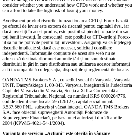
consider whether you understand how CFDs work and whether you
can afford to take the high risk of losing your money.
Avertisment privind riscurile: tranzacționarea CFD și Forex bazată
pe efectul de levier este extrem de riscantă pentru capitalul dvs., iar
dacă investiți în acest produs, este posibil să pierdeți o parte din sau
toți banii investiți. În consecință, este posibil ca CFD-urile și Forex-
ul să nu fie potrivite pentru toți investitorii. Asigurați-vă că înțelegeți
riscurile implicate și, dacă este necesar, solicitați consiliere
independentă. Informațiile conținute de acest site web nu se
adresează destinatarilor unei anumite țări și nu sunt destinate
distribuirii în țări în care distribuirea sau utilizarea acestor informații
ar fi incompatibilă cu legislația, dispozițiile și reglementările locale.
OANDA TMS Brokers S.A., cu sediul social în Varșovia, Varșovia
UNIT, Daszyńskiego 1, 00-843, Varșovia, înregistrată la Judecătoria
Capitalei Varșovia din Varșovia, Secția a XIII-a Comercială a
Registrului Tribunalului Național, cu numărul KRS 0000204776,
cod de identificare fiscală 595126127, capital social inițial:
3.537,560 PNL, subscris și vărsat integral. OANDA TMS Brokers
S.A. face obiectul supravegherii Autorității Poloneze de
Supraveghere Financiară, pe baza unei autorizații din 26 aprilie
2004 (KPWiG-4021-54-1/2004).
Varianta de serviciu „Acțiuni” este oferită în vânzare