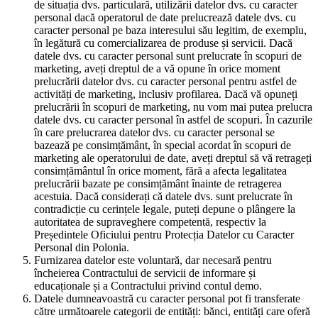
de situația dvs. particulară, utilizării datelor dvs. cu caracter
personal dacă operatorul de date prelucrează datele dvs. cu
caracter personal pe baza interesului său legitim, de exemplu,
în legătură cu comercializarea de produse și servicii. Dacă
datele dvs. cu caracter personal sunt prelucrate în scopuri de
marketing, aveți dreptul de a vă opune în orice moment
prelucrării datelor dvs. cu caracter personal pentru astfel de
activități de marketing, inclusiv profilarea. Dacă vă opuneți
prelucrării în scopuri de marketing, nu vom mai putea prelucra
datele dvs. cu caracter personal în astfel de scopuri. În cazurile
în care prelucrarea datelor dvs. cu caracter personal se
bazează pe consimțământ, în special acordat în scopuri de
marketing ale operatorului de date, aveți dreptul să vă retrageți
consimțământul în orice moment, fără a afecta legalitatea
prelucrării bazate pe consimțământ înainte de retragerea
acestuia. Dacă considerați că datele dvs. sunt prelucrate în
contradicție cu cerințele legale, puteți depune o plângere la
autoritatea de supraveghere competentă, respectiv la
Președintele Oficiului pentru Protecția Datelor cu Caracter
Personal din Polonia.
Furnizarea datelor este voluntară, dar necesară pentru
încheierea Contractului de servicii de informare și
educaționale și a Contractului privind contul demo.
Datele dumneavoastră cu caracter personal pot fi transferate
către următoarele categorii de entități: bănci, entități care oferă