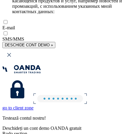
касающейся продуктов и услуг, например новостей и
промоакций, с использованием указанных мной
контактных данных:
E-mail
SMS/MMS
DESCHIDE CONT DEMO »
go to client zone
Testează contul nostru!
Deschideți un cont demo OANDA gratuit
Rodo section