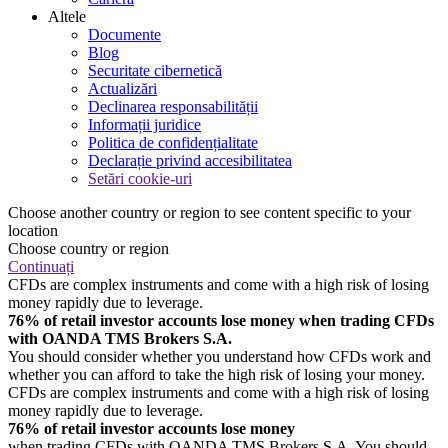
Altele
Documente
Blog
Securitate cibernetică
Actualizări
Declinarea responsabilității
Informații juridice
Politica de confidențialitate
Declarație privind accesibilitatea
Setări cookie-uri
Choose another country or region to see content specific to your
location
Choose country or region
Continuați
CFDs are complex instruments and come with a high risk of losing
money rapidly due to leverage.
76% of retail investor accounts lose money when trading CFDs
with OANDA TMS Brokers S.A.
You should consider whether you understand how CFDs work and
whether you can afford to take the high risk of losing your money.
CFDs are complex instruments and come with a high risk of losing
money rapidly due to leverage.
76% of retail investor accounts lose money
when trading CFDs with OANDA TMS Brokers S.A. You should