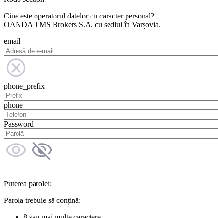
Cine este operatorul datelor cu caracter personal?
OANDA TMS Brokers S.A. cu sediul în Varșovia.
email
phone_prefix
phone
Password
Puterea parolei:
Parola trebuie să conțină:
8 sau mai multe caractere