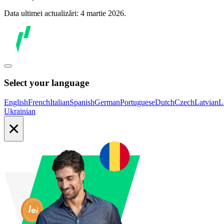
Data ultimei actualizări: 4 martie 2026.
Select your language
English
French
Italian
Spanish
German
Portuguese
Dutch
Czech
Latvian
L
Ukrainian
×