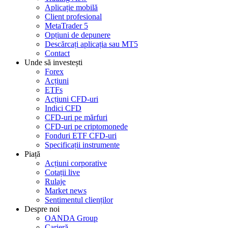
Aplicație mobilă
Client profesional
MetaTrader 5
Opțiuni de depunere
Descărcați aplicația sau MT5
Contact
Unde să investești
Forex
Acțiuni
ETFs
Acțiuni CFD-uri
Indici CFD
CFD-uri pe mărfuri
CFD-uri pe criptomonede
Fonduri ETF CFD-uri
Specificații instrumente
Piață
Acțiuni corporative
Cotații live
Rulaje
Market news
Sentimentul clienților
Despre noi
OANDA Group
Carieră