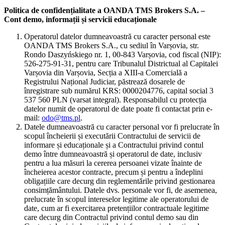
Politica de confidențialitate a OANDA TMS Brokers S.A. –
Cont demo, informații și servicii educaționale
Operatorul datelor dumneavoastră cu caracter personal este
OANDA TMS Brokers S.A., cu sediul în Varșovia, str.
Rondo Daszyńskiego nr. 1, 00-843 Varșovia, cod fiscal (NIP):
526-275-91-31, pentru care Tribunalul Districtual al Capitalei
Varșovia din Varșovia, Secția a XIII-a Comercială a
Registrului Național Judiciar, păstrează dosarele de
înregistrare sub numărul KRS: 0000204776, capital social 3
537 560 PLN (varsat integral). Responsabilul cu protecția
datelor numit de operatorul de date poate fi contactat prin e-
mail:
odo@tms.pl
.
Datele dumneavoastră cu caracter personal vor fi prelucrate în
scopul încheierii și executării Contractului de servicii de
informare și educaționale și a Contractului privind contul
demo între dumneavoastră și operatorul de date, inclusiv
pentru a lua măsuri la cererea persoanei vizate înainte de
încheierea acestor contracte, precum și pentru a îndeplini
obligațiile care decurg din reglementările privind gestionarea
consimțământului. Datele dvs. personale vor fi, de asemenea,
prelucrate în scopul intereselor legitime ale operatorului de
date, cum ar fi exercitarea pretențiilor contractuale legitime
care decurg din Contractul privind contul demo sau din