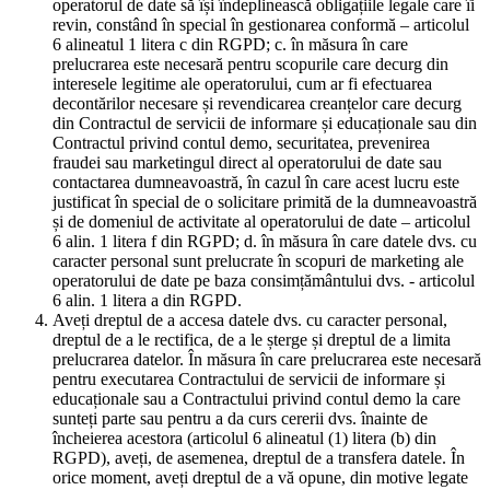
operatorul de date să își îndeplinească obligațiile legale care îi
revin, constând în special în gestionarea conformă – articolul
6 alineatul 1 litera c din RGPD; c. în măsura în care
prelucrarea este necesară pentru scopurile care decurg din
interesele legitime ale operatorului, cum ar fi efectuarea
decontărilor necesare și revendicarea creanțelor care decurg
din Contractul de servicii de informare și educaționale sau din
Contractul privind contul demo, securitatea, prevenirea
fraudei sau marketingul direct al operatorului de date sau
contactarea dumneavoastră, în cazul în care acest lucru este
justificat în special de o solicitare primită de la dumneavoastră
și de domeniul de activitate al operatorului de date – articolul
6 alin. 1 litera f din RGPD; d. în măsura în care datele dvs. cu
caracter personal sunt prelucrate în scopuri de marketing ale
operatorului de date pe baza consimțământului dvs. - articolul
6 alin. 1 litera a din RGPD.
Aveți dreptul de a accesa datele dvs. cu caracter personal,
dreptul de a le rectifica, de a le șterge și dreptul de a limita
prelucrarea datelor. În măsura în care prelucrarea este necesară
pentru executarea Contractului de servicii de informare și
educaționale sau a Contractului privind contul demo la care
sunteți parte sau pentru a da curs cererii dvs. înainte de
încheierea acestora (articolul 6 alineatul (1) litera (b) din
RGPD), aveți, de asemenea, dreptul de a transfera datele. În
orice moment, aveți dreptul de a vă opune, din motive legate