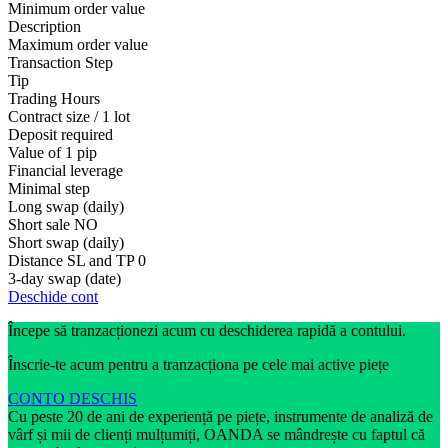
Minimum order value
Description
Maximum order value
Transaction Step
Tip
Trading Hours
Contract size / 1 lot
Deposit required
Value of 1 pip
Financial leverage
Minimal step
Long swap (daily)
Short sale
NO
Short swap (daily)
Distance SL and TP
0
3-day swap (date)
Deschide cont
Începe să tranzacționezi acum cu deschiderea rapidă a contului.
Înscrie-te acum pentru a tranzacționa pe cele mai active piețe
CONTO DESCHIS
Cu peste 20 de ani de experiență pe piețe, instrumente de analiză de
vârf și mii de clienți mulțumiți, OANDA se mândrește cu faptul că