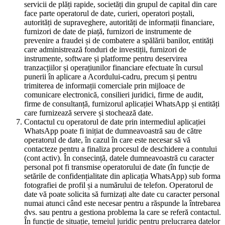
servicii de plăți rapide, societăți din grupul de capital din care
face parte operatorul de date, curieri, operatori poștali,
autorități de supraveghere, autorități de informații financiare,
furnizori de date de piață, furnizori de instrumente de
prevenire a fraudei și de combatere a spălării banilor, entități
care administrează fonduri de investiții, furnizori de
instrumente, software și platforme pentru deservirea
tranzacțiilor și operațiunilor financiare efectuate în cursul
punerii în aplicare a Acordului-cadru, precum și pentru
trimiterea de informații comerciale prin mijloace de
comunicare electronică, consilieri juridici, firme de audit,
firme de consultanță, furnizorul aplicației WhatsApp și entități
care furnizează servere și stochează date.
Contactul cu operatorul de date prin intermediul aplicației
WhatsApp poate fi inițiat de dumneavoastră sau de către
operatorul de date, în cazul în care este necesar să vă
contacteze pentru a finaliza procesul de deschidere a contului
(cont activ). În consecință, datele dumneavoastră cu caracter
personal pot fi transmise operatorului de date (în funcție de
setările de confidențialitate din aplicația WhatsApp) sub forma
fotografiei de profil și a numărului de telefon. Operatorul de
date vă poate solicita să furnizați alte date cu caracter personal
numai atunci când este necesar pentru a răspunde la întrebarea
dvs. sau pentru a gestiona problema la care se referă contactul.
În funcție de situație, temeiul juridic pentru prelucrarea datelor