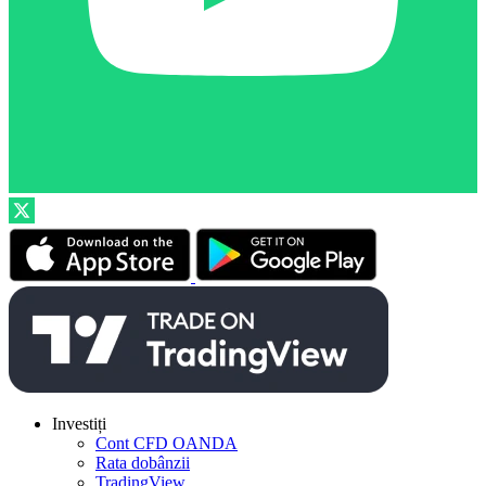
Investiți
Cont CFD OANDA
Rata dobânzii
TradingView