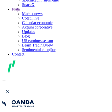
Specificații instrumente
SpaceX
Piață
Market news
Cotații live
Calendar economic
Acțiuni corporative
Updates
Blog
US earnings season
Learn TradingView
Sentimentul clienților
Contact