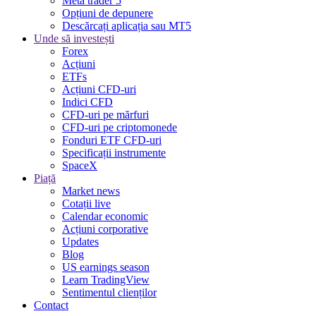
Meta trader 5
Opțiuni de depunere
Descărcați aplicația sau MT5
Unde să investești
Forex
Acțiuni
ETFs
Acțiuni CFD-uri
Indici CFD
CFD-uri pe mărfuri
CFD-uri pe criptomonede
Fonduri ETF CFD-uri
Specificații instrumente
SpaceX
Piață
Market news
Cotații live
Calendar economic
Acțiuni corporative
Updates
Blog
US earnings season
Learn TradingView
Sentimentul clienților
Contact