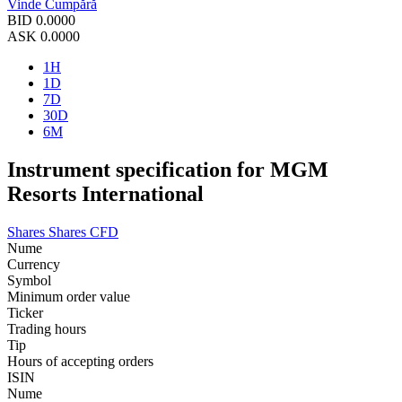
Vinde
Cumpără
BID
0.0000
ASK
0.0000
1H
1D
7D
30D
6M
Instrument specification for MGM
Resorts International
Shares
Shares CFD
Nume
Currency
Symbol
Minimum order value
Ticker
Trading hours
Tip
Hours of accepting orders
ISIN
Nume