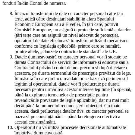
fonduri în/din Contul de numerar.
În cazul transferului de date cu caracter personal către țări
terțe, adică către destinatari stabiliți în afara Spațiului
Economic European sau a Elveției, în țări care, potrivit
Comisiei Europene, nu asigură o protecție suficientă a datelor
(țări terțe care nu asigură un nivel adecvat de protecție),
operatorul de date efectuează transferul utilizând mecanisme
conforme cu legislația aplicabilă, printre care se numără,
printre altele, „clauzele contractuale standard” ale UE.
Datele dumneavoastră cu caracter personal vor fi stocate pe
durata Contractului de servicii de informare și educație sau a
Contractului privind contul demo, precum și după încetarea
acestora, pe durata termenului de prescripție prevăzut de lege.
În măsura în care prelucrarea datelor se bazează pe interesul
legitim al operatorului, datele vor fi prelucrate pe durata
necesară pentru urmărirea acestor interese legitime (în special,
până la expirarea termenelor de prescripție pentru
revendicările prevăzute de legile aplicabile), dar nu mai mult
decât până la momentul recunoașterii obiecției. Cu toate
acestea, dacă prelucrarea datelor dvs. cu caracter personal se
bazează pe consimțământ – până la retragerea efectivă a
acestui consimțământ.
Operatorul nu va utiliza procesele decizionale automatizate
împotriva dumneavoastră.