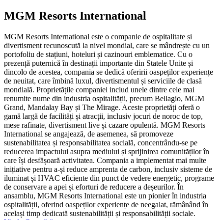
MGM Resorts International
MGM Resorts International este o companie de ospitalitate și
divertisment recunoscută la nivel mondial, care se mândrește cu un
portofoliu de stațiuni, hoteluri și cazinouri emblematice. Cu o
prezență puternică în destinații importante din Statele Unite și
dincolo de acestea, compania se dedică oferirii oaspeților experiențe
de neuitat, care îmbină luxul, divertismentul și serviciile de clasă
mondială. Proprietățile companiei includ unele dintre cele mai
renumite nume din industria ospitalității, precum Bellagio, MGM
Grand, Mandalay Bay și The Mirage. Aceste proprietăți oferă o
gamă largă de facilități și atracții, inclusiv jocuri de noroc de top,
mese rafinate, divertisment live și cazare opulentă. MGM Resorts
International se angajează, de asemenea, să promoveze
sustenabilitatea și responsabilitatea socială, concentrându-se pe
reducerea impactului asupra mediului și sprijinirea comunităților în
care își desfășoară activitatea. Compania a implementat mai multe
inițiative pentru a-și reduce amprenta de carbon, inclusiv sisteme de
iluminat și HVAC eficiente din punct de vedere energetic, programe
de conservare a apei și eforturi de reducere a deșeurilor. În
ansamblu, MGM Resorts International este un pionier în industria
ospitalității, oferind oaspeților experiențe de neegalat, rămânând în
același timp dedicată sustenabilității și responsabilității sociale.