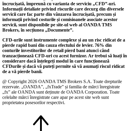
încrucișată, împreună cu varianta de serviciu „CFD”-uri.
Informații detaliate privind riscurile care decurg din diversele
servicii care fac parte din vânzarea încrucișată, precum și
informații privind costurile și comisioanele asociate acestor
servicii, sunt disponibile pe site-ul web al OANDA TMS
Brokers, în secțiunea „Documente”.
CFD-urile sunt instrumente complexe și au un risc ridicat de a
pierde rapid bani din cauza efectului de levier. 76% din
conturile investitorilor de retail pierd bani atunci când
tranzacționează CFD-uri cu acest furnizor. Ar trebui să luați în
considerare dacă înțelegeți modul în care funcționează
CFDurile și dacă vă puteți permite să vă asumați riscul ridicat
de a vă pierde banii.
@ Copyright 2026 OANDA TMS Brokers S.A. Toate drepturile
rezervate. „OANDA”, „fxTrade” și familia de mărci înregistrate
„fx” ale OANDA sunt deținute de OANDA Corporation. Toate
celelalte mărci înregistrate care apar pe acest site web sunt
proprietatea posesorilor respectivi.