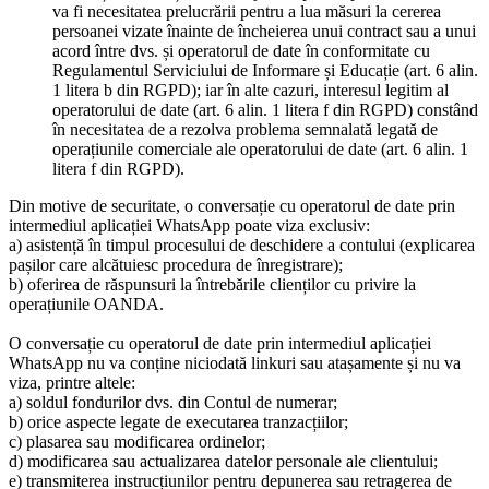
va fi necesitatea prelucrării pentru a lua măsuri la cererea
persoanei vizate înainte de încheierea unui contract sau a unui
acord între dvs. și operatorul de date în conformitate cu
Regulamentul Serviciului de Informare și Educație (art. 6 alin.
1 litera b din RGPD); iar în alte cazuri, interesul legitim al
operatorului de date (art. 6 alin. 1 litera f din RGPD) constând
în necesitatea de a rezolva problema semnalată legată de
operațiunile comerciale ale operatorului de date (art. 6 alin. 1
litera f din RGPD).
Din motive de securitate, o conversație cu operatorul de date prin
intermediul aplicației WhatsApp poate viza exclusiv:
a) asistență în timpul procesului de deschidere a contului (explicarea
pașilor care alcătuiesc procedura de înregistrare);
b) oferirea de răspunsuri la întrebările clienților cu privire la
operațiunile OANDA.
O conversație cu operatorul de date prin intermediul aplicației
WhatsApp nu va conține niciodată linkuri sau atașamente și nu va
viza, printre altele:
a) soldul fondurilor dvs. din Contul de numerar;
b) orice aspecte legate de executarea tranzacțiilor;
c) plasarea sau modificarea ordinelor;
d) modificarea sau actualizarea datelor personale ale clientului;
e) transmiterea instrucțiunilor pentru depunerea sau retragerea de