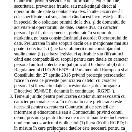
Contractul privind serviciile de informare și educaționale,
securitatea, prevenirea fraudei sau marketingul direct al
operatorului de date și contactarea dvs. în alte cazuri decât
cele specificate mai sus, atunci când acest lucru este justificat
în special de o solicitare primită de la dvs. și de domeniul de
activitate al operatorului de date. Datele dvs. cu caracter
personal pot fi, de asemenea, prelucrate în scopuri de
marketing pe baza consimțământului acordat Operatorului de
date. Prelucrarea în alte scopuri decât cele menționate mai sus
poate fi efectuată: (i) pe baza obținerii unui consimțământ
suplimentar, (ii) pe baza legislației aplicabile sau (iii) atunci
când este compatibilă cu scopul pentru care datele cu caracter
personal au fost colectate inițial (articolul 6 alineatul (4) din
Regulamentul (UE) 2016/679 al Parlamentului European și al
Consiliului din 27 aprilie 2016 privind protecția persoanelor
fizice în ceea ce privește prelucrarea datelor cu caracter
personal și libera circulație a acestor date și de abrogare a
Directivei 95/46/CE, denumit în continuare „RGPD”).
Temeiul juridic pentru prelucrarea datelor dumneavoastră cu
caracter personal este: a. în măsura în care prelucrarea este
necesară pentru executarea Contractului de servicii de
informare și educaționale sau a Contractului privind contul
demo, precum și pentru luarea de măsuri înainte de încheierea
unui contract – articolul 6 alineatul (1) litera (b) din RGPD; b.
în măsura în care prelucrarea datelor este necesară pentru ca