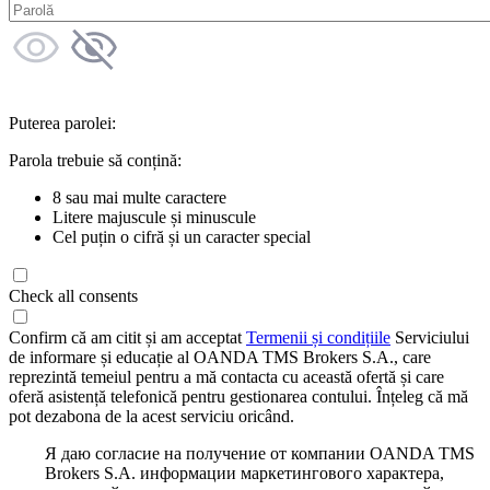
Puterea parolei:
Parola trebuie să conțină:
8 sau mai multe caractere
Litere majuscule și minuscule
Cel puțin o cifră și un caracter special
Check all consents
Confirm că am citit și am acceptat
Termenii și condițiile
Serviciului
de informare și educație al OANDA TMS Brokers S.A., care
reprezintă temeiul pentru a mă contacta cu această ofertă și care
oferă asistență telefonică pentru gestionarea contului. Înțeleg că mă
pot dezabona de la acest serviciu oricând.
Я даю согласие на получение от компании OANDA TMS
Brokers S.A. информации маркетингового характера,