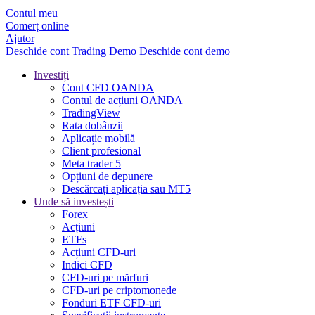
Contul meu
Comerț online
Ajutor
Deschide cont
Trading
Demo
Deschide cont demo
Investiți
Cont CFD OANDA
Contul de acțiuni OANDA
TradingView
Rata dobânzii
Aplicație mobilă
Client profesional
Meta trader 5
Opțiuni de depunere
Descărcați aplicația sau MT5
Unde să investești
Forex
Acțiuni
ETFs
Acțiuni CFD-uri
Indici CFD
CFD-uri pe mărfuri
CFD-uri pe criptomonede
Fonduri ETF CFD-uri