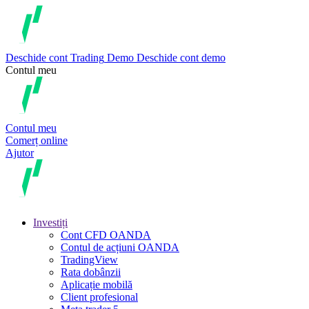
Deschide cont
Trading
Demo
Deschide cont demo
Contul meu
Contul meu
Comerț online
Ajutor
Investiți
Cont CFD OANDA
Contul de acțiuni OANDA
TradingView
Rata dobânzii
Aplicație mobilă
Client profesional