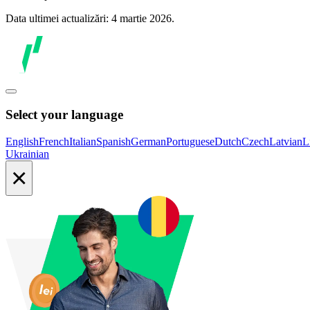
Data ultimei actualizări: 4 martie 2026.
Select your language
English
French
Italian
Spanish
German
Portuguese
Dutch
Czech
Latvian
L
Ukrainian
×