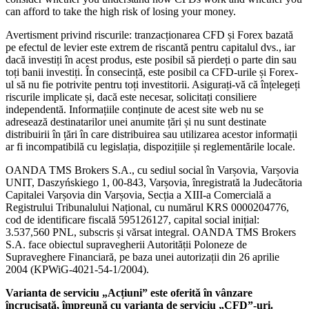
can afford to take the high risk of losing your money.
Avertisment privind riscurile: tranzacționarea CFD și Forex bazată
pe efectul de levier este extrem de riscantă pentru capitalul dvs., iar
dacă investiți în acest produs, este posibil să pierdeți o parte din sau
toți banii investiți. În consecință, este posibil ca CFD-urile și Forex-
ul să nu fie potrivite pentru toți investitorii. Asigurați-vă că înțelegeți
riscurile implicate și, dacă este necesar, solicitați consiliere
independentă. Informațiile conținute de acest site web nu se
adresează destinatarilor unei anumite țări și nu sunt destinate
distribuirii în țări în care distribuirea sau utilizarea acestor informații
ar fi incompatibilă cu legislația, dispozițiile și reglementările locale.
OANDA TMS Brokers S.A., cu sediul social în Varșovia, Varșovia
UNIT, Daszyńskiego 1, 00-843, Varșovia, înregistrată la Judecătoria
Capitalei Varșovia din Varșovia, Secția a XIII-a Comercială a
Registrului Tribunalului Național, cu numărul KRS 0000204776,
cod de identificare fiscală 595126127, capital social inițial:
3.537,560 PNL, subscris și vărsat integral. OANDA TMS Brokers
S.A. face obiectul supravegherii Autorității Poloneze de
Supraveghere Financiară, pe baza unei autorizații din 26 aprilie
2004 (KPWiG-4021-54-1/2004).
Varianta de serviciu „Acțiuni” este oferită în vânzare
încrucișată, împreună cu varianta de serviciu „CFD”-uri.