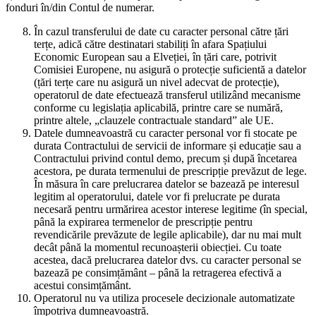
fonduri în/din Contul de numerar.
În cazul transferului de date cu caracter personal către țări
terțe, adică către destinatari stabiliți în afara Spațiului
Economic European sau a Elveției, în țări care, potrivit
Comisiei Europene, nu asigură o protecție suficientă a datelor
(țări terțe care nu asigură un nivel adecvat de protecție),
operatorul de date efectuează transferul utilizând mecanisme
conforme cu legislația aplicabilă, printre care se numără,
printre altele, „clauzele contractuale standard” ale UE.
Datele dumneavoastră cu caracter personal vor fi stocate pe
durata Contractului de servicii de informare și educație sau a
Contractului privind contul demo, precum și după încetarea
acestora, pe durata termenului de prescripție prevăzut de lege.
În măsura în care prelucrarea datelor se bazează pe interesul
legitim al operatorului, datele vor fi prelucrate pe durata
necesară pentru urmărirea acestor interese legitime (în special,
până la expirarea termenelor de prescripție pentru
revendicările prevăzute de legile aplicabile), dar nu mai mult
decât până la momentul recunoașterii obiecției. Cu toate
acestea, dacă prelucrarea datelor dvs. cu caracter personal se
bazează pe consimțământ – până la retragerea efectivă a
acestui consimțământ.
Operatorul nu va utiliza procesele decizionale automatizate
împotriva dumneavoastră.