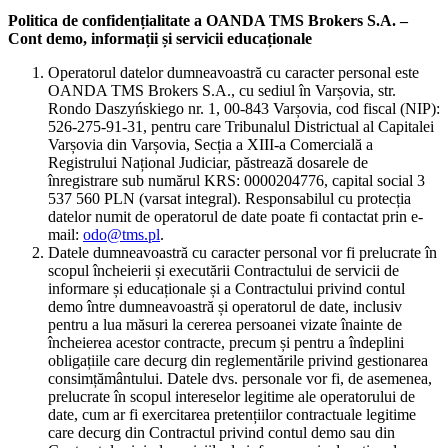
Politica de confidențialitate a OANDA TMS Brokers S.A. –
Cont demo, informații și servicii educaționale
Operatorul datelor dumneavoastră cu caracter personal este
OANDA TMS Brokers S.A., cu sediul în Varșovia, str.
Rondo Daszyńskiego nr. 1, 00-843 Varșovia, cod fiscal (NIP):
526-275-91-31, pentru care Tribunalul Districtual al Capitalei
Varșovia din Varșovia, Secția a XIII-a Comercială a
Registrului Național Judiciar, păstrează dosarele de
înregistrare sub numărul KRS: 0000204776, capital social 3
537 560 PLN (varsat integral). Responsabilul cu protecția
datelor numit de operatorul de date poate fi contactat prin e-
mail:
odo@tms.pl
.
Datele dumneavoastră cu caracter personal vor fi prelucrate în
scopul încheierii și executării Contractului de servicii de
informare și educaționale și a Contractului privind contul
demo între dumneavoastră și operatorul de date, inclusiv
pentru a lua măsuri la cererea persoanei vizate înainte de
încheierea acestor contracte, precum și pentru a îndeplini
obligațiile care decurg din reglementările privind gestionarea
consimțământului. Datele dvs. personale vor fi, de asemenea,
prelucrate în scopul intereselor legitime ale operatorului de
date, cum ar fi exercitarea pretențiilor contractuale legitime
care decurg din Contractul privind contul demo sau din