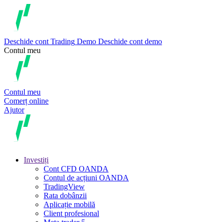
Deschide cont
Trading
Demo
Deschide cont demo
Contul meu
Contul meu
Comerț online
Ajutor
Investiți
Cont CFD OANDA
Contul de acțiuni OANDA
TradingView
Rata dobânzii
Aplicație mobilă
Client profesional