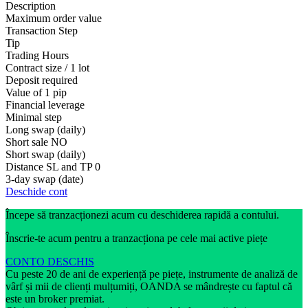
Description
Maximum order value
Transaction Step
Tip
Trading Hours
Contract size / 1 lot
Deposit required
Value of 1 pip
Financial leverage
Minimal step
Long swap (daily)
Short sale
NO
Short swap (daily)
Distance SL and TP
0
3-day swap (date)
Deschide cont
Începe să tranzacționezi acum cu deschiderea rapidă a contului.
Înscrie-te acum pentru a tranzacționa pe cele mai active piețe
CONTO DESCHIS
Cu peste 20 de ani de experiență pe piețe, instrumente de analiză de
vârf și mii de clienți mulțumiți, OANDA se mândrește cu faptul că
este un broker premiat.