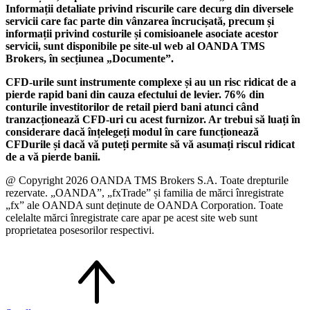
Informații detaliate privind riscurile care decurg din diversele
servicii care fac parte din vânzarea încrucișată, precum și
informații privind costurile și comisioanele asociate acestor
servicii, sunt disponibile pe site-ul web al OANDA TMS
Brokers, în secțiunea „Documente”.
CFD-urile sunt instrumente complexe și au un risc ridicat de a
pierde rapid bani din cauza efectului de levier. 76% din
conturile investitorilor de retail pierd bani atunci când
tranzacționează CFD-uri cu acest furnizor. Ar trebui să luați în
considerare dacă înțelegeți modul în care funcționează
CFDurile și dacă vă puteți permite să vă asumați riscul ridicat
de a vă pierde banii.
@ Copyright 2026 OANDA TMS Brokers S.A. Toate drepturile
rezervate. „OANDA”, „fxTrade” și familia de mărci înregistrate
„fx” ale OANDA sunt deținute de OANDA Corporation. Toate
celelalte mărci înregistrate care apar pe acest site web sunt
proprietatea posesorilor respectivi.