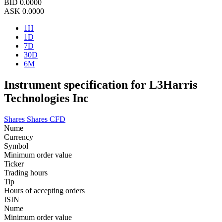
BID
0.0000
ASK
0.0000
1H
1D
7D
30D
6M
Instrument specification for L3Harris
Technologies Inc
Shares
Shares CFD
Nume
Currency
Symbol
Minimum order value
Ticker
Trading hours
Tip
Hours of accepting orders
ISIN
Nume
Minimum order value