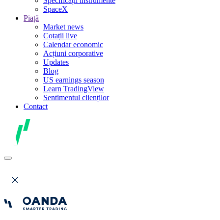
Specificații instrumente
SpaceX
Piață
Market news
Cotații live
Calendar economic
Acțiuni corporative
Updates
Blog
US earnings season
Learn TradingView
Sentimentul clienților
Contact