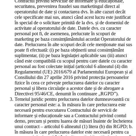
Contractul privind serviciile de informare și educaționale,
securitatea, prevenirea fraudei sau marketingul direct al
operatorului de date și contactarea dvs. în alte cazuri decât
cele specificate mai sus, atunci când acest lucru este justificat
în special de o solicitare primită de la dvs. și de domeniul de
activitate al operatorului de date. Datele dvs. cu caracter
personal pot fi, de asemenea, prelucrate în scopuri de
marketing pe baza consimțământului acordat Operatorului de
date. Prelucrarea în alte scopuri decât cele menționate mai sus
poate fi efectuată: (i) pe baza obținerii unui consimțământ
suplimentar, (ii) pe baza legislației aplicabile sau (iii) atunci
când este compatibilă cu scopul pentru care datele cu caracter
personal au fost colectate inițial (articolul 6 alineatul (4) din
Regulamentul (UE) 2016/679 al Parlamentului European și al
Consiliului din 27 aprilie 2016 privind protecția persoanelor
fizice în ceea ce privește prelucrarea datelor cu caracter
personal și libera circulație a acestor date și de abrogare a
Directivei 95/46/CE, denumit în continuare „RGPD”).
Temeiul juridic pentru prelucrarea datelor dumneavoastră cu
caracter personal este: a. în măsura în care prelucrarea este
necesară pentru executarea Contractului de servicii de
informare și educaționale sau a Contractului privind contul
demo, precum și pentru luarea de măsuri înainte de încheierea
unui contract – articolul 6 alineatul (1) litera (b) din RGPD; b.
în măsura în care prelucrarea datelor este necesară pentru ca