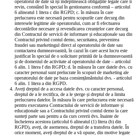
operatorul de date să își îndeplinească obligațiile legale care îi
revin, constând în special în gestionarea conformă – articolul
6 alineatul 1 litera c din RGPD; c. în măsura în care
prelucrarea este necesară pentru scopurile care decurg din
interesele legitime ale operatorului, cum ar fi efectuarea
decontărilor necesare și revendicarea creanțelor care decurg
din Contractul de servicii de informare și educaționale sau din
Contractul privind contul demo, securitatea, prevenirea
fraudei sau marketingul direct al operatorului de date sau
contactarea dumneavoastră, în cazul în care acest lucru este
justificat în special de o solicitare primită de la dumneavoastră
și de domeniul de activitate al operatorului de date – articolul
6 alin. 1 litera f din RGPD; d. în măsura în care datele dvs. cu
caracter personal sunt prelucrate în scopuri de marketing ale
operatorului de date pe baza consimțământului dvs. - articolul
6 alin. 1 litera a din RGPD.
Aveți dreptul de a accesa datele dvs. cu caracter personal,
dreptul de a le rectifica, de a le șterge și dreptul de a limita
prelucrarea datelor. În măsura în care prelucrarea este necesară
pentru executarea Contractului de servicii de informare și
educaționale sau a Contractului privind contul demo la care
sunteți parte sau pentru a da curs cererii dvs. înainte de
încheierea acestora (articolul 6 alineatul (1) litera (b) din
RGPD), aveți, de asemenea, dreptul de a transfera datele. În
orice moment, aveți dreptul de a vă opune, din motive legate