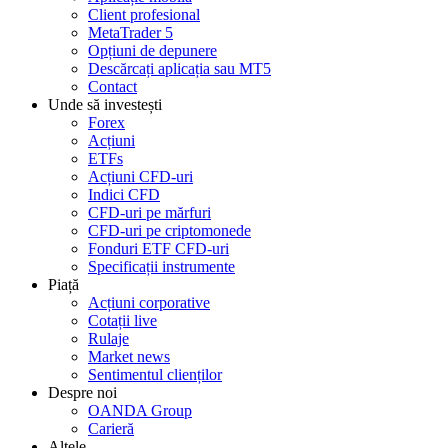
Client profesional
MetaTrader 5
Opțiuni de depunere
Descărcați aplicația sau MT5
Contact
Unde să investești
Forex
Acțiuni
ETFs
Acțiuni CFD-uri
Indici CFD
CFD-uri pe mărfuri
CFD-uri pe criptomonede
Fonduri ETF CFD-uri
Specificații instrumente
Piață
Acțiuni corporative
Cotații live
Rulaje
Market news
Sentimentul clienților
Despre noi
OANDA Group
Carieră
Altele