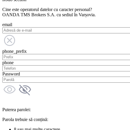
Cine este operatorul datelor cu caracter personal?
OANDA TMS Brokers S.A. cu sediul în Varșovia.
email
phone_prefix
phone
Password
Puterea parolei:
Parola trebuie să conțină:
8 sau mai multe caractere