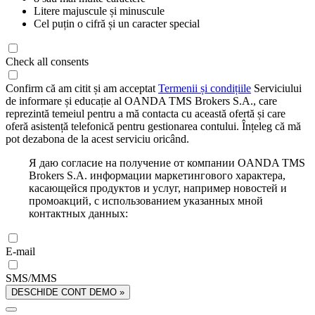
Litere majuscule și minuscule
Cel puțin o cifră și un caracter special
Check all consents
Confirm că am citit și am acceptat
Termenii și condițiile
Serviciului
de informare și educație al OANDA TMS Brokers S.A., care
reprezintă temeiul pentru a mă contacta cu această ofertă și care
oferă asistență telefonică pentru gestionarea contului. Înțeleg că mă
pot dezabona de la acest serviciu oricând.
Я даю согласие на получение от компании OANDA TMS
Brokers S.A. информации маркетингового характера,
касающейся продуктов и услуг, например новостей и
промоакций, с использованием указанных мной
контактных данных:
E-mail
SMS/MMS
DESCHIDE CONT DEMO »