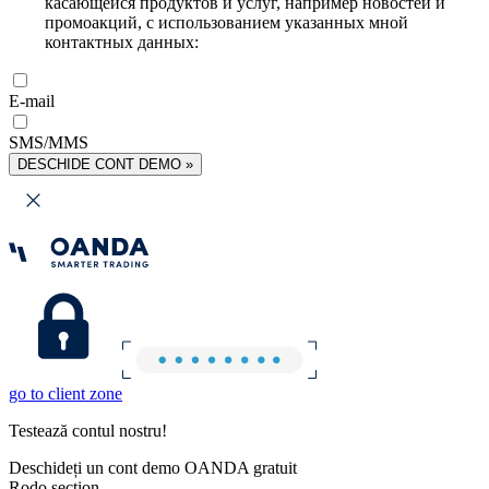
касающейся продуктов и услуг, например новостей и
промоакций, с использованием указанных мной
контактных данных:
E-mail
SMS/MMS
DESCHIDE CONT DEMO »
go to client zone
Testează contul nostru!
Deschideți un cont demo OANDA gratuit
Rodo section