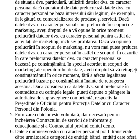
de situația dvs. particulară, utilizării datelor dvs. cu caracter
personal dacă operatorul de date prelucrează datele dvs. cu
caracter personal pe baza interesului său legitim, de exemplu,
în legătură cu comercializarea de produse și servicii. Dacă
datele dvs. cu caracter personal sunt prelucrate în scopuri de
marketing, aveți dreptul de a vă opune în orice moment
prelucrării datelor dvs. cu caracter personal pentru astfel de
activități de marketing, inclusiv profilarea. Dacă vă opuneți
prelucrării în scopuri de marketing, nu vom mai putea prelucra
datele dvs. cu caracter personal în astfel de scopuri. În cazurile
în care prelucrarea datelor dvs. cu caracter personal se
bazează pe consimțământ, în special acordat în scopuri de
marketing ale operatorului de date, aveți dreptul să vă retrageți
consimțământul în orice moment, fără a afecta legalitatea
prelucrării bazate pe consimțământ înainte de retragerea
acestuia. Dacă considerați că datele dvs. sunt prelucrate în
contradicție cu cerințele legale, puteți depune o plângere la
autoritatea de supraveghere competentă, respectiv la
Președintele Oficiului pentru Protecția Datelor cu Caracter
Personal din Polonia.
Furnizarea datelor este voluntară, dar necesară pentru
încheierea Contractului de servicii de informare și
educaționale și a Contractului privind contul demo.
Datele dumneavoastră cu caracter personal pot fi transferate
către următoarele categorii de entități: bănci, entități care oferă