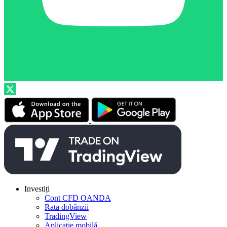
Investiți
Cont CFD OANDA
Rata dobânzii
TradingView
Aplicație mobilă