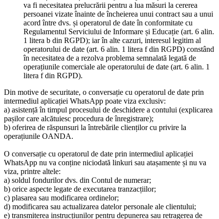
va fi necesitatea prelucrării pentru a lua măsuri la cererea
persoanei vizate înainte de încheierea unui contract sau a unui
acord între dvs. și operatorul de date în conformitate cu
Regulamentul Serviciului de Informare și Educație (art. 6 alin.
1 litera b din RGPD); iar în alte cazuri, interesul legitim al
operatorului de date (art. 6 alin. 1 litera f din RGPD) constând
în necesitatea de a rezolva problema semnalată legată de
operațiunile comerciale ale operatorului de date (art. 6 alin. 1
litera f din RGPD).
Din motive de securitate, o conversație cu operatorul de date prin
intermediul aplicației WhatsApp poate viza exclusiv:
a) asistență în timpul procesului de deschidere a contului (explicarea
pașilor care alcătuiesc procedura de înregistrare);
b) oferirea de răspunsuri la întrebările clienților cu privire la
operațiunile OANDA.
O conversație cu operatorul de date prin intermediul aplicației
WhatsApp nu va conține niciodată linkuri sau atașamente și nu va
viza, printre altele:
a) soldul fondurilor dvs. din Contul de numerar;
b) orice aspecte legate de executarea tranzacțiilor;
c) plasarea sau modificarea ordinelor;
d) modificarea sau actualizarea datelor personale ale clientului;
e) transmiterea instrucțiunilor pentru depunerea sau retragerea de