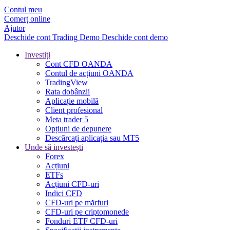
Contul meu
Comerț online
Ajutor
Deschide cont
Trading
Demo
Deschide cont demo
Investiți
Cont CFD OANDA
Contul de acțiuni OANDA
TradingView
Rata dobânzii
Aplicație mobilă
Client profesional
Meta trader 5
Opțiuni de depunere
Descărcați aplicația sau MT5
Unde să investești
Forex
Acțiuni
ETFs
Acțiuni CFD-uri
Indici CFD
CFD-uri pe mărfuri
CFD-uri pe criptomonede
Fonduri ETF CFD-uri