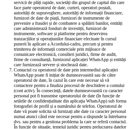
servicii de plăți rapide, societăți din grupul de capital din care
face parte operatorul de date, curieri, operatori poștali,
autorități de supraveghere, autorități de informații financiare,
furnizori de date de piață, furnizori de instrumente de
prevenire a fraudei și de combatere a spălării banilor, entități
care administrează fonduri de investiții, furnizori de
instrumente, software și platforme pentru deservirea
tranzacțiilor și operațiunilor financiare efectuate în cursul
punerii în aplicare a Acordului-cadru, precum și pentru
trimiterea de informații comerciale prin mijloace de
comunicare electronică, consilieri juridici, firme de audit,
firme de consultanță, furnizorul aplicației WhatsApp și entități
care furnizează servere și stochează date.
Contactul cu operatorul de date prin intermediul aplicației
WhatsApp poate fi inițiat de dumneavoastră sau de către
operatorul de date, în cazul în care este necesar să vă
contacteze pentru a finaliza procesul de deschidere a contului
(cont activ). În consecință, datele dumneavoastră cu caracter
personal pot fi transmise operatorului de date (în funcție de
setările de confidențialitate din aplicația WhatsApp) sub forma
fotografiei de profil și a numărului de telefon. Operatorul de
date vă poate solicita să furnizați alte date cu caracter personal
numai atunci când este necesar pentru a răspunde la întrebarea
dvs. sau pentru a gestiona problema la care se referă contactul.
În funcție de situație, temeiul juridic pentru prelucrarea datelor