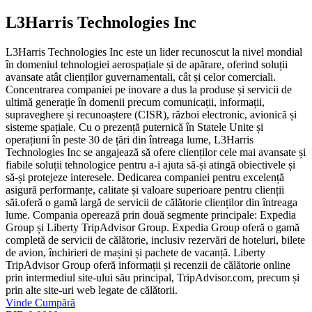
L3Harris Technologies Inc
L3Harris Technologies Inc este un lider recunoscut la nivel mondial
în domeniul tehnologiei aerospațiale și de apărare, oferind soluții
avansate atât clienților guvernamentali, cât și celor comerciali.
Concentrarea companiei pe inovare a dus la produse și servicii de
ultimă generație în domenii precum comunicații, informații,
supraveghere și recunoaștere (CISR), război electronic, avionică și
sisteme spațiale. Cu o prezență puternică în Statele Unite și
operațiuni în peste 30 de țări din întreaga lume, L3Harris
Technologies Inc se angajează să ofere clienților cele mai avansate și
fiabile soluții tehnologice pentru a-i ajuta să-și atingă obiectivele și
să-și protejeze interesele. Dedicarea companiei pentru excelență
asigură performanțe, calitate și valoare superioare pentru clienții
săi.oferă o gamă largă de servicii de călătorie clienților din întreaga
lume. Compania operează prin două segmente principale: Expedia
Group și Liberty TripAdvisor Group. Expedia Group oferă o gamă
completă de servicii de călătorie, inclusiv rezervări de hoteluri, bilete
de avion, închirieri de mașini și pachete de vacanță. Liberty
TripAdvisor Group oferă informații și recenzii de călătorie online
prin intermediul site-ului său principal, TripAdvisor.com, precum și
prin alte site-uri web legate de călătorii.
Vinde
Cumpără