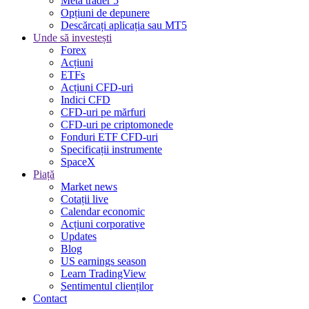
Meta trader 5
Opțiuni de depunere
Descărcați aplicația sau MT5
Unde să investești
Forex
Acțiuni
ETFs
Acțiuni CFD-uri
Indici CFD
CFD-uri pe mărfuri
CFD-uri pe criptomonede
Fonduri ETF CFD-uri
Specificații instrumente
SpaceX
Piață
Market news
Cotații live
Calendar economic
Acțiuni corporative
Updates
Blog
US earnings season
Learn TradingView
Sentimentul clienților
Contact