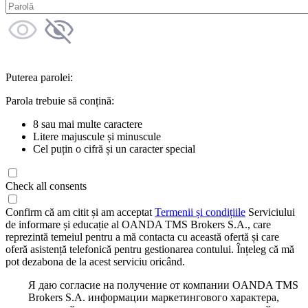
Puterea parolei:
Parola trebuie să conțină:
8 sau mai multe caractere
Litere majuscule și minuscule
Cel puțin o cifră și un caracter special
Check all consents
Confirm că am citit și am acceptat
Termenii și condițiile
Serviciului
de informare și educație al OANDA TMS Brokers S.A., care
reprezintă temeiul pentru a mă contacta cu această ofertă și care
oferă asistență telefonică pentru gestionarea contului. Înțeleg că mă
pot dezabona de la acest serviciu oricând.
Я даю согласие на получение от компании OANDA TMS
Brokers S.A. информации маркетингового характера,