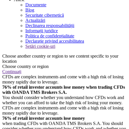
Documente
Blog
Securitate cibernetică
Actualizări
Declinarea responsabilității
Informații juridice
Politica de confidențialitate
Declarație privind accesibilitatea
Setări cookie-uri
Choose another country or region to see content specific to your
location
Choose country or region
Continuați
CFDs are complex instruments and come with a high risk of losing
money rapidly due to leverage.
76% of retail investor accounts lose money when trading CFDs
with OANDA TMS Brokers S.A.
You should consider whether you understand how CFDs work and
whether you can afford to take the high risk of losing your money.
CFDs are complex instruments and come with a high risk of losing
money rapidly due to leverage.
76% of retail investor accounts lose money
when trading CFDs with OANDA TMS Brokers S.A. You should
consider whether you understand how CFDs work and whether you